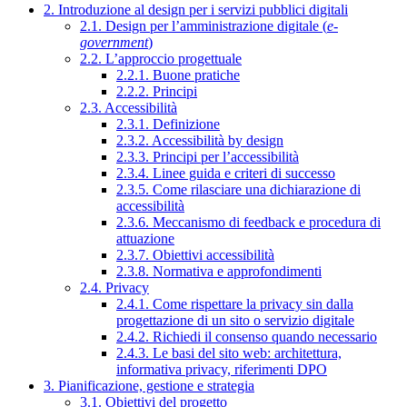
2. Introduzione al design per i servizi pubblici digitali
2.1. Design per l’amministrazione digitale (
e-
government
)
2.2. L’approccio progettuale
2.2.1. Buone pratiche
2.2.2. Principi
2.3. Accessibilità
2.3.1. Definizione
2.3.2. Accessibilità by design
2.3.3. Principi per l’accessibilità
2.3.4. Linee guida e criteri di successo
2.3.5. Come rilasciare una dichiarazione di
accessibilità
2.3.6. Meccanismo di feedback e procedura di
attuazione
2.3.7. Obiettivi accessibilità
2.3.8. Normativa e approfondimenti
2.4. Privacy
2.4.1. Come rispettare la privacy sin dalla
progettazione di un sito o servizio digitale
2.4.2. Richiedi il consenso quando necessario
2.4.3. Le basi del sito web: architettura,
informativa privacy, riferimenti DPO
3. Pianificazione, gestione e strategia
3.1. Obiettivi del progetto