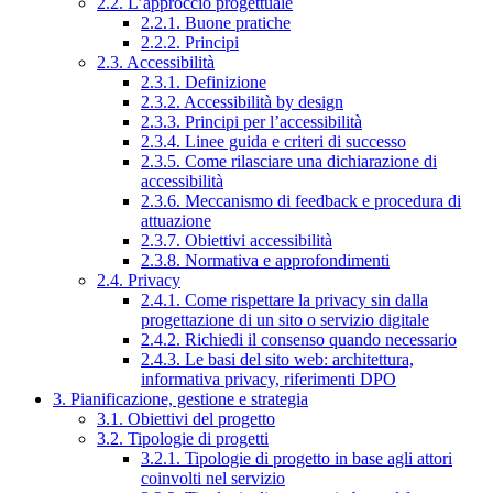
2.2. L’approccio progettuale
2.2.1. Buone pratiche
2.2.2. Principi
2.3. Accessibilità
2.3.1. Definizione
2.3.2. Accessibilità by design
2.3.3. Principi per l’accessibilità
2.3.4. Linee guida e criteri di successo
2.3.5. Come rilasciare una dichiarazione di
accessibilità
2.3.6. Meccanismo di feedback e procedura di
attuazione
2.3.7. Obiettivi accessibilità
2.3.8. Normativa e approfondimenti
2.4. Privacy
2.4.1. Come rispettare la privacy sin dalla
progettazione di un sito o servizio digitale
2.4.2. Richiedi il consenso quando necessario
2.4.3. Le basi del sito web: architettura,
informativa privacy, riferimenti DPO
3. Pianificazione, gestione e strategia
3.1. Obiettivi del progetto
3.2. Tipologie di progetti
3.2.1. Tipologie di progetto in base agli attori
coinvolti nel servizio