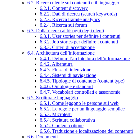
6.2. Ricerca utente sui contenuti e il linguaggio
6.2.1. Content discovery
6.2.2. Dati di ricerca (search keywords)
6.2.3. Ricerca tramite analytics
6.2.4. Ricerca sui forum
6.3. Dalla ricerca ai bisogni degli utenti
6.3.1. User stories per definire i contenuti
6.3.2. Job stories per definire i contenuti
6.3.3. Criteri di accettazione
6.4. Architettura dell’informazione
6.4.1. Definire l’architettura dell’informazione
6.4.2. Alberatura
6.4.3. Flussi di interazione
6.4.4. Sistemi di navigazione
6.4.5. Tipologie di contenuto (content type)
6.4.6. Ontologie e standard
6.4.7. Vocabolari controllati e tassonomie
6.5. Scrittura e linguaggio
6.5.1. Come leggono le persone sul web
6.5.2. Le regole per un linguaggio semplice
6.5.3. Microtesti
6.5.4. Scrittura collaborativa
6.5.5. Content critique
6.5.6. Traduzione e localizzazione dei contenuti
6.6. Documenti