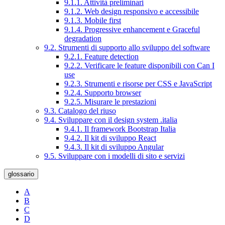
9.1.1. Attività preliminari
9.1.2. Web design responsivo e accessibile
9.1.3. Mobile first
9.1.4. Progressive enhancement e Graceful
degradation
9.2. Strumenti di supporto allo sviluppo del software
9.2.1. Feature detection
9.2.2. Verificare le feature disponibili con Can I
use
9.2.3. Strumenti e risorse per CSS e JavaScript
9.2.4. Supporto browser
9.2.5. Misurare le prestazioni
9.3. Catalogo del riuso
9.4. Sviluppare con il design system .italia
9.4.1. Il framework Bootstrap Italia
9.4.2. Il kit di sviluppo React
9.4.3. Il kit di sviluppo Angular
9.5. Sviluppare con i modelli di sito e servizi
glossario
A
B
C
D