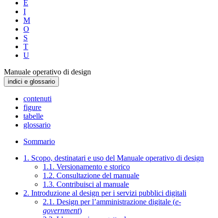
E
I
M
O
S
T
U
Manuale operativo di design
indici e glossario
contenuti
figure
tabelle
glossario
Sommario
1. Scopo, destinatari e uso del Manuale operativo di design
1.1. Versionamento e storico
1.2. Consultazione del manuale
1.3. Contribuisci al manuale
2. Introduzione al design per i servizi pubblici digitali
2.1. Design per l’amministrazione digitale (
e-
government
)