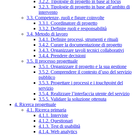
3.2.2. Tipologie di progetto in base al focus
3.2.3. Tipologie di progetto in base all’ambito di
intervento
3.3. Competenze, ruoli e figure coinvolte
3.3.1. Coordinatore di progetto
3.3.2. Definire ruoli e responsabilità
3.4. Metodo di lavoro
3.4.1. Definire processi, strumenti e rituali
3.4.2. Curare la documentazione di progetto
3.4.3. Organizzare tavoli tecnici collaborativi
3.4.4. Prendere decisioni
3.5. Il processo progettuale
3.5.1. Organizzare il progetto e la sua gestione
3.5.2. Comprendere il contesto d’uso del servizio
pubblico
3.5.3. Progettare i processi e i
touchpoint
del
servizio
3.5.4. Realizzare l’interfaccia utente del servizio
3.5.5. Validare la soluzione ottenuta
4. Ricerca progettuale
4.1. Ricerca primaria
4.1.1. Interviste
4.1.2. Questionari
4.1.3. Test di usabilità
4.1.4. Web analytics