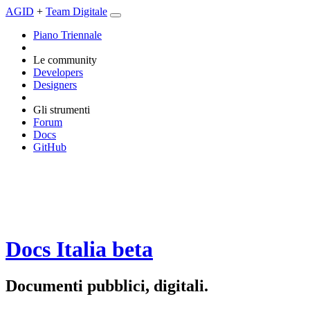
AGID
+
Team Digitale
Piano Triennale
Le community
Developers
Designers
Gli strumenti
Forum
Docs
GitHub
Docs Italia
beta
Documenti pubblici, digitali.