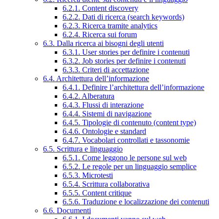
6.2.1. Content discovery
6.2.2. Dati di ricerca (search keywords)
6.2.3. Ricerca tramite analytics
6.2.4. Ricerca sui forum
6.3. Dalla ricerca ai bisogni degli utenti
6.3.1. User stories per definire i contenuti
6.3.2. Job stories per definire i contenuti
6.3.3. Criteri di accettazione
6.4. Architettura dell’informazione
6.4.1. Definire l’architettura dell’informazione
6.4.2. Alberatura
6.4.3. Flussi di interazione
6.4.4. Sistemi di navigazione
6.4.5. Tipologie di contenuto (content type)
6.4.6. Ontologie e standard
6.4.7. Vocabolari controllati e tassonomie
6.5. Scrittura e linguaggio
6.5.1. Come leggono le persone sul web
6.5.2. Le regole per un linguaggio semplice
6.5.3. Microtesti
6.5.4. Scrittura collaborativa
6.5.5. Content critique
6.5.6. Traduzione e localizzazione dei contenuti
6.6. Documenti