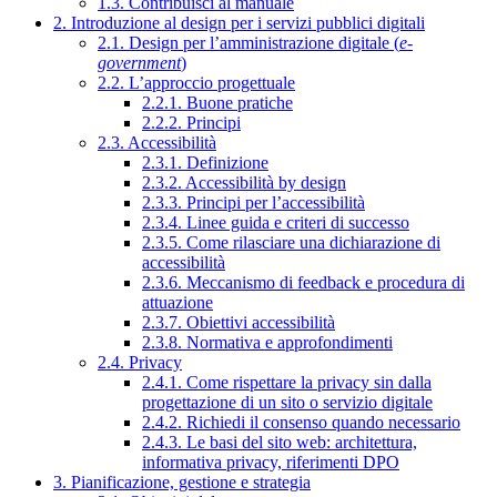
1.3. Contribuisci al manuale
2. Introduzione al design per i servizi pubblici digitali
2.1. Design per l’amministrazione digitale (
e-
government
)
2.2. L’approccio progettuale
2.2.1. Buone pratiche
2.2.2. Principi
2.3. Accessibilità
2.3.1. Definizione
2.3.2. Accessibilità by design
2.3.3. Principi per l’accessibilità
2.3.4. Linee guida e criteri di successo
2.3.5. Come rilasciare una dichiarazione di
accessibilità
2.3.6. Meccanismo di feedback e procedura di
attuazione
2.3.7. Obiettivi accessibilità
2.3.8. Normativa e approfondimenti
2.4. Privacy
2.4.1. Come rispettare la privacy sin dalla
progettazione di un sito o servizio digitale
2.4.2. Richiedi il consenso quando necessario
2.4.3. Le basi del sito web: architettura,
informativa privacy, riferimenti DPO
3. Pianificazione, gestione e strategia