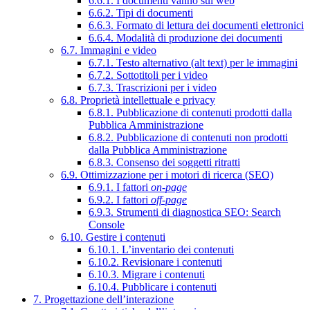
6.6.1. I documenti vanno sul web
6.6.2. Tipi di documenti
6.6.3. Formato di lettura dei documenti elettronici
6.6.4. Modalità di produzione dei documenti
6.7. Immagini e video
6.7.1. Testo alternativo (alt text) per le immagini
6.7.2. Sottotitoli per i video
6.7.3. Trascrizioni per i video
6.8. Proprietà intellettuale e privacy
6.8.1. Pubblicazione di contenuti prodotti dalla
Pubblica Amministrazione
6.8.2. Pubblicazione di contenuti non prodotti
dalla Pubblica Amministrazione
6.8.3. Consenso dei soggetti ritratti
6.9. Ottimizzazione per i motori di ricerca (SEO)
6.9.1. I fattori
on-page
6.9.2. I fattori
off-page
6.9.3. Strumenti di diagnostica SEO: Search
Console
6.10. Gestire i contenuti
6.10.1. L’inventario dei contenuti
6.10.2. Revisionare i contenuti
6.10.3. Migrare i contenuti
6.10.4. Pubblicare i contenuti
7. Progettazione dell’interazione