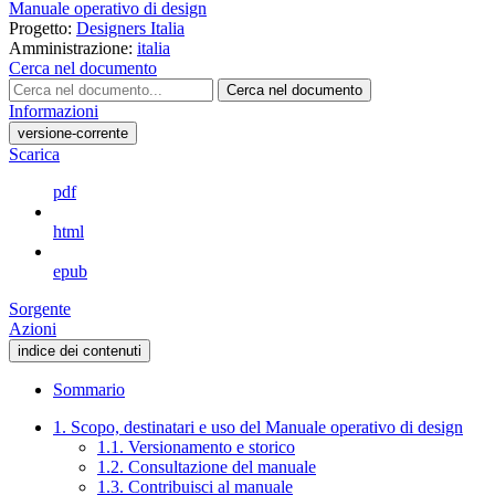
Manuale operativo di design
Progetto:
Designers Italia
Amministrazione:
italia
Cerca nel documento
Cerca nel documento
Informazioni
versione-corrente
Scarica
pdf
html
epub
Sorgente
Azioni
indice dei contenuti
Sommario
1. Scopo, destinatari e uso del Manuale operativo di design
1.1. Versionamento e storico
1.2. Consultazione del manuale
1.3. Contribuisci al manuale