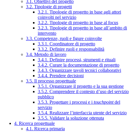
3.1. Obiettivi del progetto
3.2. Tipologie di progetti
3.2.1. Tipologie di progetto in base agli attori
coinvolti nel servizio
3.2.2. Tipologie di progetto in base al focus
3.2.3. Tipologie di progetto in base all’ambito di
intervento
3.3. Competenze, ruoli e figure coinvolte
3.3.1. Coordinatore di progetto
3.3.2. Definire ruoli e responsabilità
3.4. Metodo di lavoro
3.4.1. Definire processi, strumenti e rituali
3.4.2. Curare la documentazione di progetto
3.4.3. Organizzare tavoli tecnici collaborativi
3.4.4. Prendere decisioni
3.5. Il processo progettuale
3.5.1. Organizzare il progetto e la sua gestione
3.5.2. Comprendere il contesto d’uso del servizio
pubblico
3.5.3. Progettare i processi e i
touchpoint
del
servizio
3.5.4. Realizzare l’interfaccia utente del servizio
3.5.5. Validare la soluzione ottenuta
4. Ricerca progettuale
4.1. Ricerca primaria