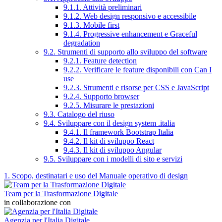
9.1.1. Attività preliminari
9.1.2. Web design responsivo e accessibile
9.1.3. Mobile first
9.1.4. Progressive enhancement e Graceful
degradation
9.2. Strumenti di supporto allo sviluppo del software
9.2.1. Feature detection
9.2.2. Verificare le feature disponibili con Can I
use
9.2.3. Strumenti e risorse per CSS e JavaScript
9.2.4. Supporto browser
9.2.5. Misurare le prestazioni
9.3. Catalogo del riuso
9.4. Sviluppare con il design system .italia
9.4.1. Il framework Bootstrap Italia
9.4.2. Il kit di sviluppo React
9.4.3. Il kit di sviluppo Angular
9.5. Sviluppare con i modelli di sito e servizi
1. Scopo, destinatari e uso del Manuale operativo di design
Team per la Trasformazione Digitale
in collaborazione con
Agenzia per l'Italia Digitale