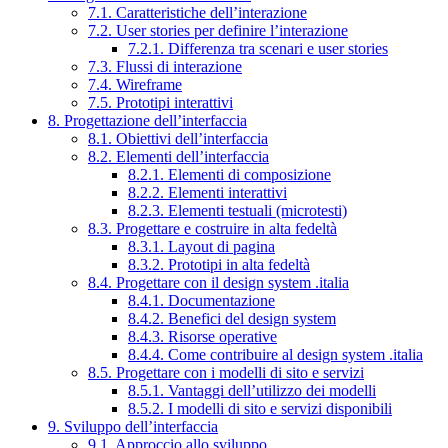
7.1. Caratteristiche dell’interazione
7.2. User stories per definire l’interazione
7.2.1. Differenza tra scenari e user stories
7.3. Flussi di interazione
7.4. Wireframe
7.5. Prototipi interattivi
8. Progettazione dell’interfaccia
8.1. Obiettivi dell’interfaccia
8.2. Elementi dell’interfaccia
8.2.1. Elementi di composizione
8.2.2. Elementi interattivi
8.2.3. Elementi testuali (microtesti)
8.3. Progettare e costruire in alta fedeltà
8.3.1. Layout di pagina
8.3.2. Prototipi in alta fedeltà
8.4. Progettare con il design system .italia
8.4.1. Documentazione
8.4.2. Benefici del design system
8.4.3. Risorse operative
8.4.4. Come contribuire al design system .italia
8.5. Progettare con i modelli di sito e servizi
8.5.1. Vantaggi dell’utilizzo dei modelli
8.5.2. I modelli di sito e servizi disponibili
9. Sviluppo dell’interfaccia
9.1. Approccio allo sviluppo