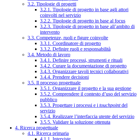
3.2. Tipologie di progetti
3.2.1. Tipologie di progetto in base agli attori
coinvolti nel servizio
3.2.2. Tipologie di progetto in base al focus
3.2.3. Tipologie di progetto in base all’ambito di
intervento
3.3. Competenze, ruoli e figure coinvolte
3.3.1. Coordinatore di progetto
3.3.2. Definire ruoli e responsabilità
3.4. Metodo di lavoro
3.4.1. Definire processi, strumenti e rituali
3.4.2. Curare la documentazione di progetto
3.4.3. Organizzare tavoli tecnici collaborativi
3.4.4. Prendere decisioni
3.5. Il processo progettuale
3.5.1. Organizzare il progetto e la sua gestione
3.5.2. Comprendere il contesto d’uso del servizio
pubblico
3.5.3. Progettare i processi e i
touchpoint
del
servizio
3.5.4. Realizzare l’interfaccia utente del servizio
3.5.5. Validare la soluzione ottenuta
4. Ricerca progettuale
4.1. Ricerca primaria
4.1.1. Interviste