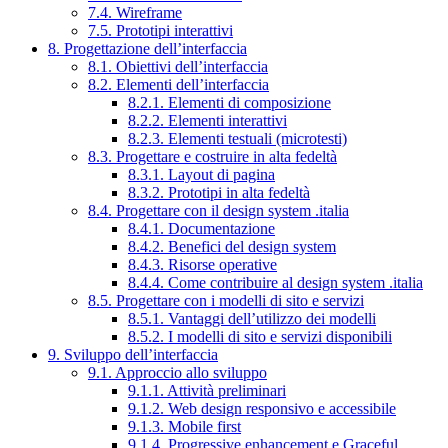
7.4. Wireframe
7.5. Prototipi interattivi
8. Progettazione dell’interfaccia
8.1. Obiettivi dell’interfaccia
8.2. Elementi dell’interfaccia
8.2.1. Elementi di composizione
8.2.2. Elementi interattivi
8.2.3. Elementi testuali (microtesti)
8.3. Progettare e costruire in alta fedeltà
8.3.1. Layout di pagina
8.3.2. Prototipi in alta fedeltà
8.4. Progettare con il design system .italia
8.4.1. Documentazione
8.4.2. Benefici del design system
8.4.3. Risorse operative
8.4.4. Come contribuire al design system .italia
8.5. Progettare con i modelli di sito e servizi
8.5.1. Vantaggi dell’utilizzo dei modelli
8.5.2. I modelli di sito e servizi disponibili
9. Sviluppo dell’interfaccia
9.1. Approccio allo sviluppo
9.1.1. Attività preliminari
9.1.2. Web design responsivo e accessibile
9.1.3. Mobile first
9.1.4. Progressive enhancement e Graceful