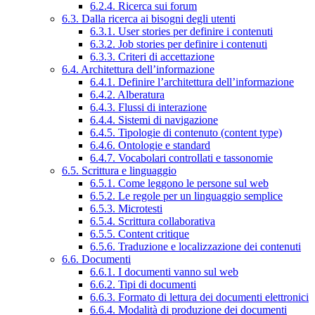
6.2.4. Ricerca sui forum
6.3. Dalla ricerca ai bisogni degli utenti
6.3.1. User stories per definire i contenuti
6.3.2. Job stories per definire i contenuti
6.3.3. Criteri di accettazione
6.4. Architettura dell’informazione
6.4.1. Definire l’architettura dell’informazione
6.4.2. Alberatura
6.4.3. Flussi di interazione
6.4.4. Sistemi di navigazione
6.4.5. Tipologie di contenuto (content type)
6.4.6. Ontologie e standard
6.4.7. Vocabolari controllati e tassonomie
6.5. Scrittura e linguaggio
6.5.1. Come leggono le persone sul web
6.5.2. Le regole per un linguaggio semplice
6.5.3. Microtesti
6.5.4. Scrittura collaborativa
6.5.5. Content critique
6.5.6. Traduzione e localizzazione dei contenuti
6.6. Documenti
6.6.1. I documenti vanno sul web
6.6.2. Tipi di documenti
6.6.3. Formato di lettura dei documenti elettronici
6.6.4. Modalità di produzione dei documenti