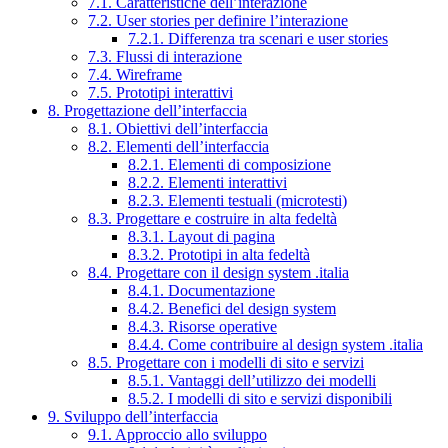
7.1. Caratteristiche dell’interazione
7.2. User stories per definire l’interazione
7.2.1. Differenza tra scenari e user stories
7.3. Flussi di interazione
7.4. Wireframe
7.5. Prototipi interattivi
8. Progettazione dell’interfaccia
8.1. Obiettivi dell’interfaccia
8.2. Elementi dell’interfaccia
8.2.1. Elementi di composizione
8.2.2. Elementi interattivi
8.2.3. Elementi testuali (microtesti)
8.3. Progettare e costruire in alta fedeltà
8.3.1. Layout di pagina
8.3.2. Prototipi in alta fedeltà
8.4. Progettare con il design system .italia
8.4.1. Documentazione
8.4.2. Benefici del design system
8.4.3. Risorse operative
8.4.4. Come contribuire al design system .italia
8.5. Progettare con i modelli di sito e servizi
8.5.1. Vantaggi dell’utilizzo dei modelli
8.5.2. I modelli di sito e servizi disponibili
9. Sviluppo dell’interfaccia
9.1. Approccio allo sviluppo