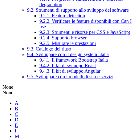
degradation
9.2. Strumenti di supporto allo sviluppo del software
9.2.1. Feature detection
9.2.2. Verificare le feature disponibili con Can I
use
9.2.3. Strumenti e risorse per CSS e JavaScript
9.2.4. Supporto browser
9.2.5. Misurare le prestazioni
9.3. Catalogo del riuso
9.4. Sviluppare con il design system .italia
9.4.1. Il framework Bootstrap Italia
9.4.2. Il kit di sviluppo React
9.4.3. Il kit di sviluppo Angular
9.5. Sviluppare con i modelli di sito e servizi
None
None
A
B
C
D
E
I
M