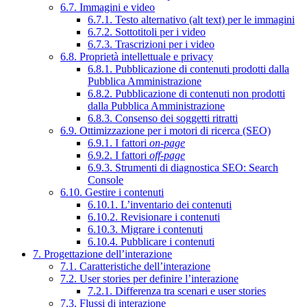
6.7. Immagini e video
6.7.1. Testo alternativo (alt text) per le immagini
6.7.2. Sottotitoli per i video
6.7.3. Trascrizioni per i video
6.8. Proprietà intellettuale e privacy
6.8.1. Pubblicazione di contenuti prodotti dalla
Pubblica Amministrazione
6.8.2. Pubblicazione di contenuti non prodotti
dalla Pubblica Amministrazione
6.8.3. Consenso dei soggetti ritratti
6.9. Ottimizzazione per i motori di ricerca (SEO)
6.9.1. I fattori
on-page
6.9.2. I fattori
off-page
6.9.3. Strumenti di diagnostica SEO: Search
Console
6.10. Gestire i contenuti
6.10.1. L’inventario dei contenuti
6.10.2. Revisionare i contenuti
6.10.3. Migrare i contenuti
6.10.4. Pubblicare i contenuti
7. Progettazione dell’interazione
7.1. Caratteristiche dell’interazione
7.2. User stories per definire l’interazione
7.2.1. Differenza tra scenari e user stories
7.3. Flussi di interazione