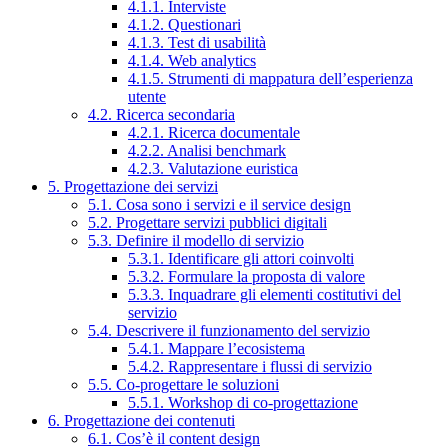
4.1.1. Interviste
4.1.2. Questionari
4.1.3. Test di usabilità
4.1.4. Web analytics
4.1.5. Strumenti di mappatura dell’esperienza
utente
4.2. Ricerca secondaria
4.2.1. Ricerca documentale
4.2.2. Analisi benchmark
4.2.3. Valutazione euristica
5. Progettazione dei servizi
5.1. Cosa sono i servizi e il service design
5.2. Progettare servizi pubblici digitali
5.3. Definire il modello di servizio
5.3.1. Identificare gli attori coinvolti
5.3.2. Formulare la proposta di valore
5.3.3. Inquadrare gli elementi costitutivi del
servizio
5.4. Descrivere il funzionamento del servizio
5.4.1. Mappare l’ecosistema
5.4.2. Rappresentare i flussi di servizio
5.5. Co-progettare le soluzioni
5.5.1. Workshop di co-progettazione
6. Progettazione dei contenuti
6.1. Cos’è il content design