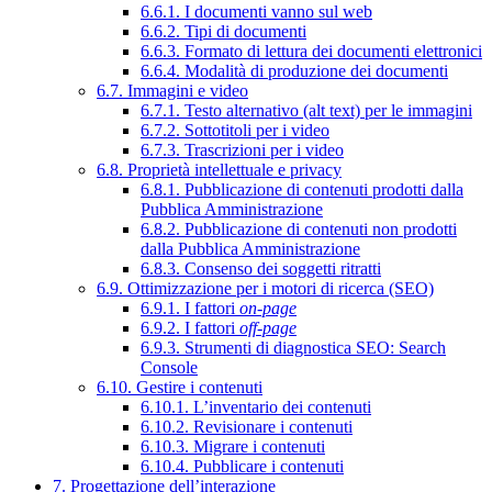
6.6.1. I documenti vanno sul web
6.6.2. Tipi di documenti
6.6.3. Formato di lettura dei documenti elettronici
6.6.4. Modalità di produzione dei documenti
6.7. Immagini e video
6.7.1. Testo alternativo (alt text) per le immagini
6.7.2. Sottotitoli per i video
6.7.3. Trascrizioni per i video
6.8. Proprietà intellettuale e privacy
6.8.1. Pubblicazione di contenuti prodotti dalla
Pubblica Amministrazione
6.8.2. Pubblicazione di contenuti non prodotti
dalla Pubblica Amministrazione
6.8.3. Consenso dei soggetti ritratti
6.9. Ottimizzazione per i motori di ricerca (SEO)
6.9.1. I fattori
on-page
6.9.2. I fattori
off-page
6.9.3. Strumenti di diagnostica SEO: Search
Console
6.10. Gestire i contenuti
6.10.1. L’inventario dei contenuti
6.10.2. Revisionare i contenuti
6.10.3. Migrare i contenuti
6.10.4. Pubblicare i contenuti
7. Progettazione dell’interazione