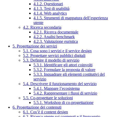
4.1.2. Questionari
4.1.3. Test di usabilità
4.1.4. Web analytics
4.1.5. Strumenti di mappatura dell’esperienza
utente
4.2. Ricerca secondaria
4.2.1. Ricerca documentale
4.2.2. Analisi benchmark
4.2.3. Valutazione euristica
5. Progettazione dei servizi
5.1. Cosa sono i servizi e il service design
5.2. Progettare servizi pubblici digitali
5.3. Definire il modello di servizio
5.3.1. Identificare gli attori coinvolti
5.3.2. Formulare la proposta di valore
5.3.3. Inquadrare gli elementi costitutivi del
servizio
5.4. Descrivere il funzionamento del servizio
5.4.1. Mappare l’ecosistema
5.4.2. Rappresentare i flussi di servizio
5.5. Co-progettare le soluzioni
5.5.1. Workshop di co-progettazione
6. Progettazione dei contenuti
6.1. Cos’è il content design
6.2. Ricerca utente sui contenuti e il linguaggio