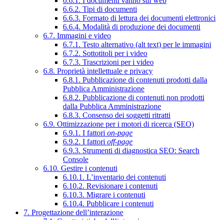
6.6.1. I documenti vanno sul web
6.6.2. Tipi di documenti
6.6.3. Formato di lettura dei documenti elettronici
6.6.4. Modalità di produzione dei documenti
6.7. Immagini e video
6.7.1. Testo alternativo (alt text) per le immagini
6.7.2. Sottotitoli per i video
6.7.3. Trascrizioni per i video
6.8. Proprietà intellettuale e privacy
6.8.1. Pubblicazione di contenuti prodotti dalla
Pubblica Amministrazione
6.8.2. Pubblicazione di contenuti non prodotti
dalla Pubblica Amministrazione
6.8.3. Consenso dei soggetti ritratti
6.9. Ottimizzazione per i motori di ricerca (SEO)
6.9.1. I fattori
on-page
6.9.2. I fattori
off-page
6.9.3. Strumenti di diagnostica SEO: Search
Console
6.10. Gestire i contenuti
6.10.1. L’inventario dei contenuti
6.10.2. Revisionare i contenuti
6.10.3. Migrare i contenuti
6.10.4. Pubblicare i contenuti
7. Progettazione dell’interazione