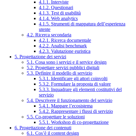
4.1.1. Interviste
4.1.2. Questionari
4.1.3. Test di usabilità
4.1.4. Web analytics
4.1.5. Strumenti di mappatura dell’esperienza
utente
4.2. Ricerca secondaria
4.2.1. Ricerca documentale
4.2.2. Analisi benchmark
4.2.3. Valutazione euristica
5. Progettazione dei servizi
5.1. Cosa sono i servizi e il service design
5.2. Progettare servizi pubblici digitali
5.3. Definire il modello di servizio
5.3.1. Identificare gli attori coinvolti
5.3.2. Formulare la proposta di valore
5.3.3. Inquadrare gli elementi costitutivi del
servizio
5.4. Descrivere il funzionamento del servizio
5.4.1. Mappare l’ecosistema
5.4.2. Rappresentare i flussi di servizio
5.5. Co-progettare le soluzioni
5.5.1. Workshop di co-progettazione
6. Progettazione dei contenuti
6.1. Cos’è il content design