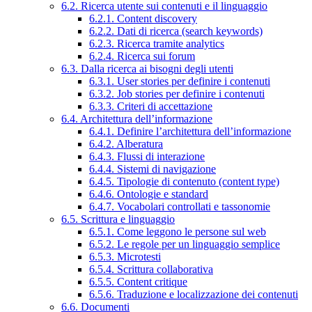
6.2. Ricerca utente sui contenuti e il linguaggio
6.2.1. Content discovery
6.2.2. Dati di ricerca (search keywords)
6.2.3. Ricerca tramite analytics
6.2.4. Ricerca sui forum
6.3. Dalla ricerca ai bisogni degli utenti
6.3.1. User stories per definire i contenuti
6.3.2. Job stories per definire i contenuti
6.3.3. Criteri di accettazione
6.4. Architettura dell’informazione
6.4.1. Definire l’architettura dell’informazione
6.4.2. Alberatura
6.4.3. Flussi di interazione
6.4.4. Sistemi di navigazione
6.4.5. Tipologie di contenuto (content type)
6.4.6. Ontologie e standard
6.4.7. Vocabolari controllati e tassonomie
6.5. Scrittura e linguaggio
6.5.1. Come leggono le persone sul web
6.5.2. Le regole per un linguaggio semplice
6.5.3. Microtesti
6.5.4. Scrittura collaborativa
6.5.5. Content critique
6.5.6. Traduzione e localizzazione dei contenuti
6.6. Documenti