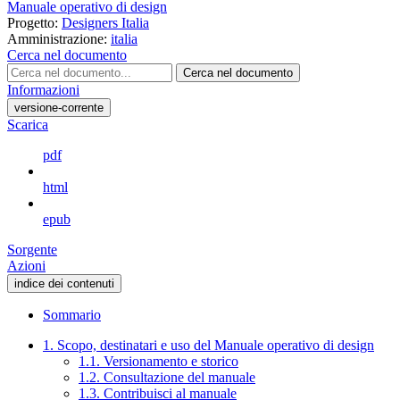
Manuale operativo di design
Progetto:
Designers Italia
Amministrazione:
italia
Cerca nel documento
Cerca nel documento
Informazioni
versione-corrente
Scarica
pdf
html
epub
Sorgente
Azioni
indice dei contenuti
Sommario
1. Scopo, destinatari e uso del Manuale operativo di design
1.1. Versionamento e storico
1.2. Consultazione del manuale
1.3. Contribuisci al manuale