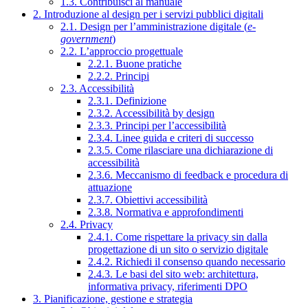
1.3. Contribuisci al manuale
2. Introduzione al design per i servizi pubblici digitali
2.1. Design per l’amministrazione digitale (
e-
government
)
2.2. L’approccio progettuale
2.2.1. Buone pratiche
2.2.2. Principi
2.3. Accessibilità
2.3.1. Definizione
2.3.2. Accessibilità by design
2.3.3. Principi per l’accessibilità
2.3.4. Linee guida e criteri di successo
2.3.5. Come rilasciare una dichiarazione di
accessibilità
2.3.6. Meccanismo di feedback e procedura di
attuazione
2.3.7. Obiettivi accessibilità
2.3.8. Normativa e approfondimenti
2.4. Privacy
2.4.1. Come rispettare la privacy sin dalla
progettazione di un sito o servizio digitale
2.4.2. Richiedi il consenso quando necessario
2.4.3. Le basi del sito web: architettura,
informativa privacy, riferimenti DPO
3. Pianificazione, gestione e strategia