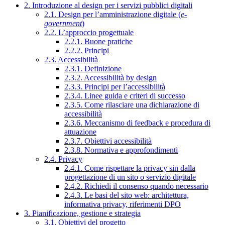
2. Introduzione al design per i servizi pubblici digitali
2.1. Design per l’amministrazione digitale (
e-
government
)
2.2. L’approccio progettuale
2.2.1. Buone pratiche
2.2.2. Principi
2.3. Accessibilità
2.3.1. Definizione
2.3.2. Accessibilità by design
2.3.3. Principi per l’accessibilità
2.3.4. Linee guida e criteri di successo
2.3.5. Come rilasciare una dichiarazione di
accessibilità
2.3.6. Meccanismo di feedback e procedura di
attuazione
2.3.7. Obiettivi accessibilità
2.3.8. Normativa e approfondimenti
2.4. Privacy
2.4.1. Come rispettare la privacy sin dalla
progettazione di un sito o servizio digitale
2.4.2. Richiedi il consenso quando necessario
2.4.3. Le basi del sito web: architettura,
informativa privacy, riferimenti DPO
3. Pianificazione, gestione e strategia
3.1. Obiettivi del progetto