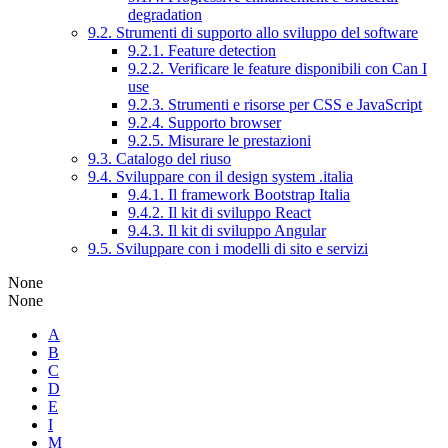
degradation
9.2. Strumenti di supporto allo sviluppo del software
9.2.1. Feature detection
9.2.2. Verificare le feature disponibili con Can I
use
9.2.3. Strumenti e risorse per CSS e JavaScript
9.2.4. Supporto browser
9.2.5. Misurare le prestazioni
9.3. Catalogo del riuso
9.4. Sviluppare con il design system .italia
9.4.1. Il framework Bootstrap Italia
9.4.2. Il kit di sviluppo React
9.4.3. Il kit di sviluppo Angular
9.5. Sviluppare con i modelli di sito e servizi
None
None
A
B
C
D
E
I
M