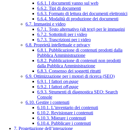
6.6.1. I documenti vanno sul web
6.6.2. Tipi di documenti
6.6.3. Formato di lettura dei documenti elettronici
6.6.4. Modalità di produzione dei documenti
6.7. Immagini e video
6.7.1. Testo alternativo (alt text) per le immagini
6.7.2. Sottotitoli per i video
6.7.3. Trascrizioni per i video
6.8. Proprietà intellettuale e privacy
6.8.1. Pubblicazione di contenuti prodotti dalla
Pubblica Amministrazione
6.8.2. Pubblicazione di contenuti non prodotti
dalla Pubblica Amministrazione
6.8.3. Consenso dei soggetti ritratti
6.9. Ottimizzazione per i motori di ricerca (SEO)
6.9.1. I fattori
on-page
6.9.2. I fattori
off-page
6.9.3. Strumenti di diagnostica SEO: Search
Console
6.10. Gestire i contenuti
6.10.1. L’inventario dei contenuti
6.10.2. Revisionare i contenuti
6.10.3. Migrare i contenuti
6.10.4. Pubblicare i contenuti
7. Progettazione dell’interazione