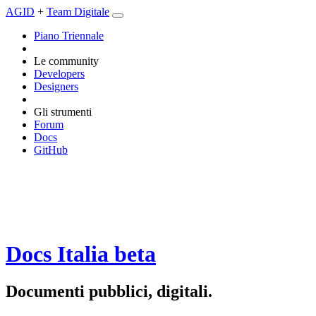
AGID
+
Team Digitale
Piano Triennale
Le community
Developers
Designers
Gli strumenti
Forum
Docs
GitHub
Docs Italia
beta
Documenti pubblici, digitali.