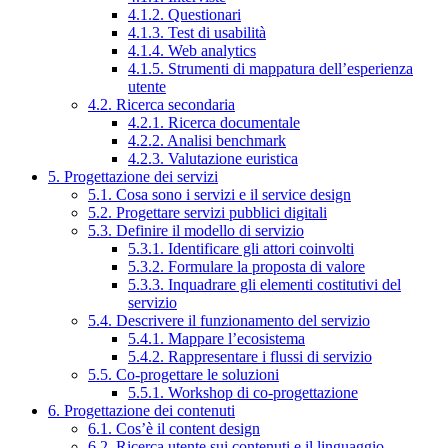
4.1.2. Questionari
4.1.3. Test di usabilità
4.1.4. Web analytics
4.1.5. Strumenti di mappatura dell’esperienza
utente
4.2. Ricerca secondaria
4.2.1. Ricerca documentale
4.2.2. Analisi benchmark
4.2.3. Valutazione euristica
5. Progettazione dei servizi
5.1. Cosa sono i servizi e il service design
5.2. Progettare servizi pubblici digitali
5.3. Definire il modello di servizio
5.3.1. Identificare gli attori coinvolti
5.3.2. Formulare la proposta di valore
5.3.3. Inquadrare gli elementi costitutivi del
servizio
5.4. Descrivere il funzionamento del servizio
5.4.1. Mappare l’ecosistema
5.4.2. Rappresentare i flussi di servizio
5.5. Co-progettare le soluzioni
5.5.1. Workshop di co-progettazione
6. Progettazione dei contenuti
6.1. Cos’è il content design
6.2. Ricerca utente sui contenuti e il linguaggio