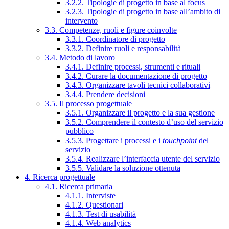
3.2.2. Tipologie di progetto in base al focus
3.2.3. Tipologie di progetto in base all’ambito di
intervento
3.3. Competenze, ruoli e figure coinvolte
3.3.1. Coordinatore di progetto
3.3.2. Definire ruoli e responsabilità
3.4. Metodo di lavoro
3.4.1. Definire processi, strumenti e rituali
3.4.2. Curare la documentazione di progetto
3.4.3. Organizzare tavoli tecnici collaborativi
3.4.4. Prendere decisioni
3.5. Il processo progettuale
3.5.1. Organizzare il progetto e la sua gestione
3.5.2. Comprendere il contesto d’uso del servizio
pubblico
3.5.3. Progettare i processi e i
touchpoint
del
servizio
3.5.4. Realizzare l’interfaccia utente del servizio
3.5.5. Validare la soluzione ottenuta
4. Ricerca progettuale
4.1. Ricerca primaria
4.1.1. Interviste
4.1.2. Questionari
4.1.3. Test di usabilità
4.1.4. Web analytics