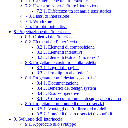
7.1. Caratteristiche dell’interazione
7.2. User stories per definire l’interazione
7.2.1. Differenza tra scenari e user stories
7.3. Flussi di interazione
7.4. Wireframe
7.5. Prototipi interattivi
8. Progettazione dell’interfaccia
8.1. Obiettivi dell’interfaccia
8.2. Elementi dell’interfaccia
8.2.1. Elementi di composizione
8.2.2. Elementi interattivi
8.2.3. Elementi testuali (microtesti)
8.3. Progettare e costruire in alta fedeltà
8.3.1. Layout di pagina
8.3.2. Prototipi in alta fedeltà
8.4. Progettare con il design system .italia
8.4.1. Documentazione
8.4.2. Benefici del design system
8.4.3. Risorse operative
8.4.4. Come contribuire al design system .italia
8.5. Progettare con i modelli di sito e servizi
8.5.1. Vantaggi dell’utilizzo dei modelli
8.5.2. I modelli di sito e servizi disponibili
9. Sviluppo dell’interfaccia
9.1. Approccio allo sviluppo