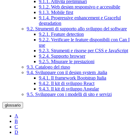
9.1.1. Attività preliminari
9.1.2. Web design responsivo e accessibile
9.1.3. Mobile first
9.1.4. Progressive enhancement e Graceful
degradation
9.2. Strumenti di supporto allo sviluppo del software
9.2.1. Feature detection
9.2.2. Verificare le feature disponibili con Can I
use
9.2.3. Strumenti e risorse per CSS e JavaScript
9.2.4. Supporto browser
9.2.5. Misurare le prestazioni
9.3. Catalogo del riuso
9.4. Sviluppare con il design system .italia
9.4.1. Il framework Bootstrap Italia
9.4.2. Il kit di sviluppo React
9.4.3. Il kit di sviluppo Angular
9.5. Sviluppare con i modelli di sito e servizi
glossario
A
B
C
D