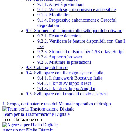
9.1.1. Attività preliminari
9.1.2. Web design responsivo e accessibile
9.1.3. Mobile first
9.1.4. Progressive enhancement e Graceful
degradation
9.2. Strumenti di supporto allo sviluppo del software
9.2.1. Feature detection
9.2.2. Verificare le feature disponibili con Can I
use
9.2.3. Strumenti e risorse per CSS e JavaScript
9.2.4. Supporto browser
9.2.5. Misurare le prestazioni
9.3. Catalogo del riuso
9.4. Sviluppare con il design system .italia
9.4.1. Il framework Bootstrap Italia
9.4.2. Il kit di sviluppo React
9.4.3. Il kit di sviluppo Angular
9.5. Sviluppare con i modelli di sito e servizi
1. Scopo, destinatari e uso del Manuale operativo di design
Team per la Trasformazione Digitale
in collaborazione con
Agenzia per l'Italia Digitale