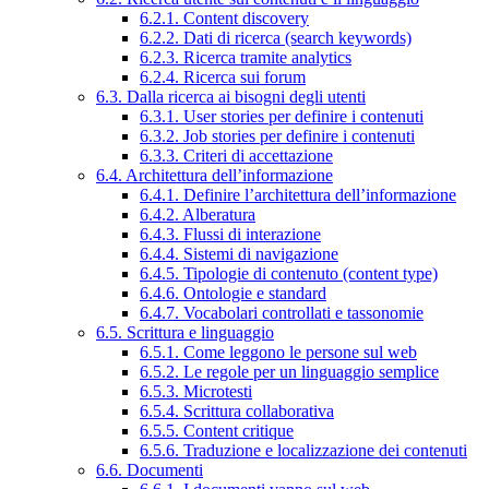
6.2.1. Content discovery
6.2.2. Dati di ricerca (search keywords)
6.2.3. Ricerca tramite analytics
6.2.4. Ricerca sui forum
6.3. Dalla ricerca ai bisogni degli utenti
6.3.1. User stories per definire i contenuti
6.3.2. Job stories per definire i contenuti
6.3.3. Criteri di accettazione
6.4. Architettura dell’informazione
6.4.1. Definire l’architettura dell’informazione
6.4.2. Alberatura
6.4.3. Flussi di interazione
6.4.4. Sistemi di navigazione
6.4.5. Tipologie di contenuto (content type)
6.4.6. Ontologie e standard
6.4.7. Vocabolari controllati e tassonomie
6.5. Scrittura e linguaggio
6.5.1. Come leggono le persone sul web
6.5.2. Le regole per un linguaggio semplice
6.5.3. Microtesti
6.5.4. Scrittura collaborativa
6.5.5. Content critique
6.5.6. Traduzione e localizzazione dei contenuti
6.6. Documenti