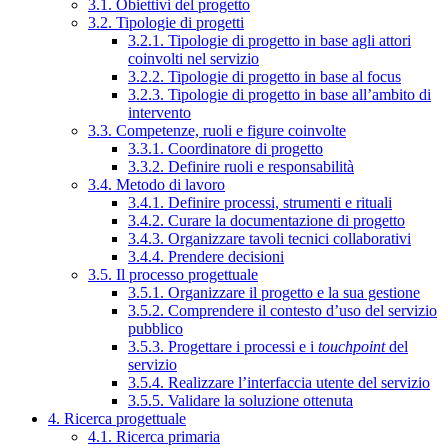
3.1. Obiettivi del progetto
3.2. Tipologie di progetti
3.2.1. Tipologie di progetto in base agli attori
coinvolti nel servizio
3.2.2. Tipologie di progetto in base al focus
3.2.3. Tipologie di progetto in base all’ambito di
intervento
3.3. Competenze, ruoli e figure coinvolte
3.3.1. Coordinatore di progetto
3.3.2. Definire ruoli e responsabilità
3.4. Metodo di lavoro
3.4.1. Definire processi, strumenti e rituali
3.4.2. Curare la documentazione di progetto
3.4.3. Organizzare tavoli tecnici collaborativi
3.4.4. Prendere decisioni
3.5. Il processo progettuale
3.5.1. Organizzare il progetto e la sua gestione
3.5.2. Comprendere il contesto d’uso del servizio
pubblico
3.5.3. Progettare i processi e i
touchpoint
del
servizio
3.5.4. Realizzare l’interfaccia utente del servizio
3.5.5. Validare la soluzione ottenuta
4. Ricerca progettuale
4.1. Ricerca primaria