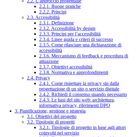
2.2. L’approccio progettuale
2.2.1. Buone pratiche
2.2.2. Principi
2.3. Accessibilità
2.3.1. Definizione
2.3.2. Accessibilità by design
2.3.3. Principi per l’accessibilità
2.3.4. Linee guida e criteri di successo
2.3.5. Come rilasciare una dichiarazione di
accessibilità
2.3.6. Meccanismo di feedback e procedura di
attuazione
2.3.7. Obiettivi accessibilità
2.3.8. Normativa e approfondimenti
2.4. Privacy
2.4.1. Come rispettare la privacy sin dalla
progettazione di un sito o servizio digitale
2.4.2. Richiedi il consenso quando necessario
2.4.3. Le basi del sito web: architettura,
informativa privacy, riferimenti DPO
3. Pianificazione, gestione e strategia
3.1. Obiettivi del progetto
3.2. Tipologie di progetti
3.2.1. Tipologie di progetto in base agli attori
coinvolti nel servizio