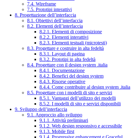
7.4. Wireframe
7.5. Prototipi interattivi
8. Progettazione dell’interfaccia
8.1. Obiettivi dell’interfaccia
8.2. Elementi dell’interfaccia
8.2.1. Elementi di composizione
8.2.2. Elementi interattivi
8.2.3. Elementi testuali (microtesti)
8.3. Progettare e costruire in alta fedeltà
8.3.1. Layout di pagina
8.3.2. Prototipi in alta fedeltà
8.4. Progettare con il design system .italia
8.4.1. Documentazione
8.4.2. Benefici del design system
8.4.3. Risorse operative
8.4.4. Come contribuire al design system .italia
8.5. Progettare con i modelli di sito e servizi
8.5.1. Vantaggi dell’utilizzo dei modelli
8.5.2. I modelli di sito e servizi disponibili
9. Sviluppo dell’interfaccia
9.1. Approccio allo sviluppo
9.1.1. Attività preliminari
9.1.2. Web design responsivo e accessibile
9.1.3. Mobile first
9.1.4. Progressive enhancement e Graceful