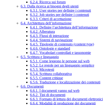
6.2.4. Ricerca sui forum
6.3. Dalla ricerca ai bisogni degli utenti
6.3.1. User stories per definire i contenuti
6.3.2. Job stories per definire i contenuti
6.3.3. Criteri di accettazione
6.4. Architettura dell’informazione
6.4.1. Definire l’architettura dell’informazione
6.4.2. Alberatura
6.4.3. Flussi di interazione
6.4.4. Sistemi di navigazione
6.4.5. Tipologie di contenuto (content type)
6.4.6. Ontologie e standard
6.4.7. Vocabolari controllati e tassonomie
6.5. Scrittura e linguaggio
6.5.1. Come leggono le persone sul web
6.5.2. Le regole per un linguaggio semplice
6.5.3. Microtesti
6.5.4. Scrittura collaborativa
6.5.5. Content critique
6.5.6. Traduzione e localizzazione dei contenuti
6.6. Documenti
6.6.1. I documenti vanno sul web
6.6.2. Tipi di documenti
6.6.3. Formato di lettura dei documenti elettronici
6.6.4. Modalità di produzione dei documenti