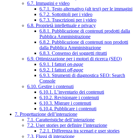
6.7. Immagini e video
6.7.1. Testo alternativo (alt text) per le immagini
6.7.2. Sottotitoli per i video
6.7.3. Trascrizioni per i video
6.8. Proprietà intellettuale e privacy
6.8.1. Pubblicazione di contenuti prodotti dalla
Pubblica Amministrazione
6.8.2. Pubblicazione di contenuti non prodotti
dalla Pubblica Amministrazione
6.8.3. Consenso dei soggetti ritratti
6.9. Ottimizzazione per i motori di ricerca (SEO)
6.9.1. I fattori
on-page
6.9.2. I fattori
off-page
6.9.3. Strumenti di diagnostica SEO: Search
Console
6.10. Gestire i contenuti
6.10.1. L’inventario dei contenuti
6.10.2. Revisionare i contenuti
6.10.3. Migrare i contenuti
6.10.4. Pubblicare i contenuti
7. Progettazione dell’interazione
7.1. Caratteristiche dell’interazione
7.2. User stories per definire l’interazione
7.2.1. Differenza tra scenari e user stories
7.3. Flussi di interazione