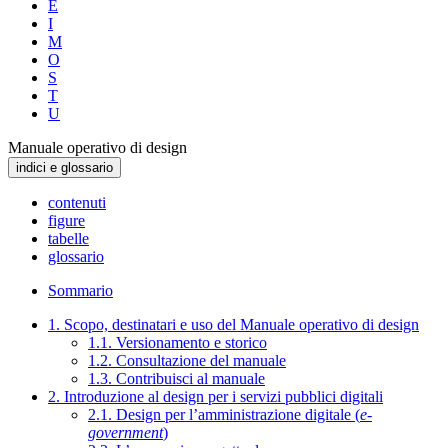
E
I
M
O
S
T
U
Manuale operativo di design
indici e glossario
contenuti
figure
tabelle
glossario
Sommario
1. Scopo, destinatari e uso del Manuale operativo di design
1.1. Versionamento e storico
1.2. Consultazione del manuale
1.3. Contribuisci al manuale
2. Introduzione al design per i servizi pubblici digitali
2.1. Design per l’amministrazione digitale (
e-
government
)