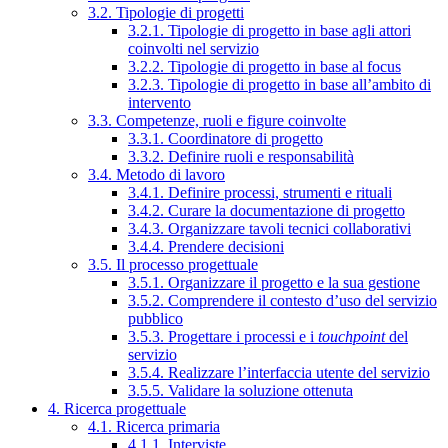
3.2. Tipologie di progetti
3.2.1. Tipologie di progetto in base agli attori
coinvolti nel servizio
3.2.2. Tipologie di progetto in base al focus
3.2.3. Tipologie di progetto in base all’ambito di
intervento
3.3. Competenze, ruoli e figure coinvolte
3.3.1. Coordinatore di progetto
3.3.2. Definire ruoli e responsabilità
3.4. Metodo di lavoro
3.4.1. Definire processi, strumenti e rituali
3.4.2. Curare la documentazione di progetto
3.4.3. Organizzare tavoli tecnici collaborativi
3.4.4. Prendere decisioni
3.5. Il processo progettuale
3.5.1. Organizzare il progetto e la sua gestione
3.5.2. Comprendere il contesto d’uso del servizio
pubblico
3.5.3. Progettare i processi e i
touchpoint
del
servizio
3.5.4. Realizzare l’interfaccia utente del servizio
3.5.5. Validare la soluzione ottenuta
4. Ricerca progettuale
4.1. Ricerca primaria
4.1.1. Interviste