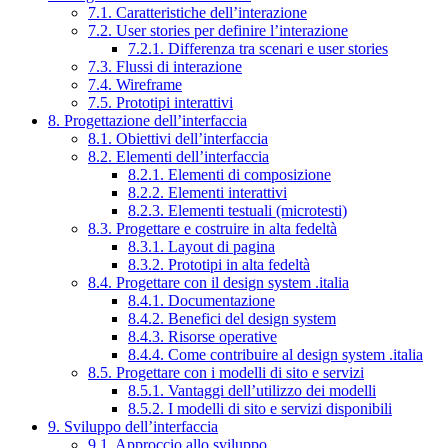
7.1. Caratteristiche dell’interazione
7.2. User stories per definire l’interazione
7.2.1. Differenza tra scenari e user stories
7.3. Flussi di interazione
7.4. Wireframe
7.5. Prototipi interattivi
8. Progettazione dell’interfaccia
8.1. Obiettivi dell’interfaccia
8.2. Elementi dell’interfaccia
8.2.1. Elementi di composizione
8.2.2. Elementi interattivi
8.2.3. Elementi testuali (microtesti)
8.3. Progettare e costruire in alta fedeltà
8.3.1. Layout di pagina
8.3.2. Prototipi in alta fedeltà
8.4. Progettare con il design system .italia
8.4.1. Documentazione
8.4.2. Benefici del design system
8.4.3. Risorse operative
8.4.4. Come contribuire al design system .italia
8.5. Progettare con i modelli di sito e servizi
8.5.1. Vantaggi dell’utilizzo dei modelli
8.5.2. I modelli di sito e servizi disponibili
9. Sviluppo dell’interfaccia
9.1. Approccio allo sviluppo