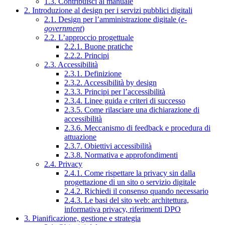
1.3. Contribuisci al manuale
2. Introduzione al design per i servizi pubblici digitali
2.1. Design per l’amministrazione digitale (
e-
government
)
2.2. L’approccio progettuale
2.2.1. Buone pratiche
2.2.2. Principi
2.3. Accessibilità
2.3.1. Definizione
2.3.2. Accessibilità by design
2.3.3. Principi per l’accessibilità
2.3.4. Linee guida e criteri di successo
2.3.5. Come rilasciare una dichiarazione di
accessibilità
2.3.6. Meccanismo di feedback e procedura di
attuazione
2.3.7. Obiettivi accessibilità
2.3.8. Normativa e approfondimenti
2.4. Privacy
2.4.1. Come rispettare la privacy sin dalla
progettazione di un sito o servizio digitale
2.4.2. Richiedi il consenso quando necessario
2.4.3. Le basi del sito web: architettura,
informativa privacy, riferimenti DPO
3. Pianificazione, gestione e strategia