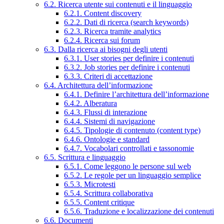
6.2. Ricerca utente sui contenuti e il linguaggio
6.2.1. Content discovery
6.2.2. Dati di ricerca (search keywords)
6.2.3. Ricerca tramite analytics
6.2.4. Ricerca sui forum
6.3. Dalla ricerca ai bisogni degli utenti
6.3.1. User stories per definire i contenuti
6.3.2. Job stories per definire i contenuti
6.3.3. Criteri di accettazione
6.4. Architettura dell’informazione
6.4.1. Definire l’architettura dell’informazione
6.4.2. Alberatura
6.4.3. Flussi di interazione
6.4.4. Sistemi di navigazione
6.4.5. Tipologie di contenuto (content type)
6.4.6. Ontologie e standard
6.4.7. Vocabolari controllati e tassonomie
6.5. Scrittura e linguaggio
6.5.1. Come leggono le persone sul web
6.5.2. Le regole per un linguaggio semplice
6.5.3. Microtesti
6.5.4. Scrittura collaborativa
6.5.5. Content critique
6.5.6. Traduzione e localizzazione dei contenuti
6.6. Documenti