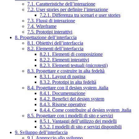
7.1. Caratteristiche dell’interazione
7.2. User stories per definire l’interazione
7.2.1. Differenza tra scenari e user stories
7.3. Flussi di interazione
7.4. Wireframe
7.5. Prototipi interattivi
8. Progettazione dell’interfaccia
8.1. Obiettivi dell’interfaccia
8.2. Elementi dell’interfaccia
8.2.1. Elementi di composizione
8.2.2. Elementi interattivi
8.2.3. Elementi testuali (microtesti)
8.3. Progettare e costruire in alta fedeltà
8.3.1. Layout di pagina
8.3.2. Prototipi in alta fedeltà
8.4. Progettare con il design system .italia
8.4.1. Documentazione
8.4.2. Benefici del design system
8.4.3. Risorse operative
8.4.4. Come contribuire al design system .italia
8.5. Progettare con i modelli di sito e servizi
8.5.1. Vantaggi dell’utilizzo dei modelli
8.5.2. I modelli di sito e servizi disponibili
9. Sviluppo dell’interfaccia
9.1. Approccio allo sviluppo