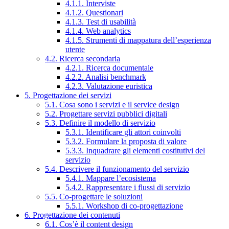
4.1.1. Interviste
4.1.2. Questionari
4.1.3. Test di usabilità
4.1.4. Web analytics
4.1.5. Strumenti di mappatura dell’esperienza
utente
4.2. Ricerca secondaria
4.2.1. Ricerca documentale
4.2.2. Analisi benchmark
4.2.3. Valutazione euristica
5. Progettazione dei servizi
5.1. Cosa sono i servizi e il service design
5.2. Progettare servizi pubblici digitali
5.3. Definire il modello di servizio
5.3.1. Identificare gli attori coinvolti
5.3.2. Formulare la proposta di valore
5.3.3. Inquadrare gli elementi costitutivi del
servizio
5.4. Descrivere il funzionamento del servizio
5.4.1. Mappare l’ecosistema
5.4.2. Rappresentare i flussi di servizio
5.5. Co-progettare le soluzioni
5.5.1. Workshop di co-progettazione
6. Progettazione dei contenuti
6.1. Cos’è il content design