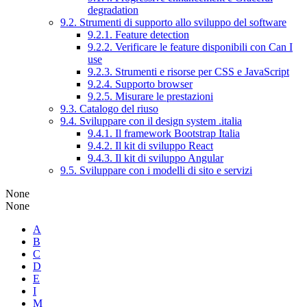
degradation
9.2. Strumenti di supporto allo sviluppo del software
9.2.1. Feature detection
9.2.2. Verificare le feature disponibili con Can I
use
9.2.3. Strumenti e risorse per CSS e JavaScript
9.2.4. Supporto browser
9.2.5. Misurare le prestazioni
9.3. Catalogo del riuso
9.4. Sviluppare con il design system .italia
9.4.1. Il framework Bootstrap Italia
9.4.2. Il kit di sviluppo React
9.4.3. Il kit di sviluppo Angular
9.5. Sviluppare con i modelli di sito e servizi
None
None
A
B
C
D
E
I
M