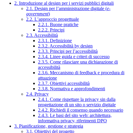
2. Introduzione al design per i servizi pubblici digitali
2.1. Design per l’amministrazione digitale (
e-
government
)
2.2. L’approccio progettuale
2.2.1. Buone pratiche
2.2.2. Principi
2.3. Accessibilità
2.3.1. Definizione
2.3.2. Accessibilità by design
2.3.3. Principi per l’accessibilità
2.3.4. Linee guida e criteri di successo
2.3.5. Come rilasciare una dichiarazione di
accessibilità
2.3.6. Meccanismo di feedback e procedura di
attuazione
2.3.7. Obiettivi accessibilità
2.3.8. Normativa e approfondimenti
2.4. Privacy
2.4.1. Come rispettare la privacy sin dalla
progettazione di un sito o servizio digitale
2.4.2. Richiedi il consenso quando necessario
2.4.3. Le basi del sito web: architettura,
informativa privacy, riferimenti DPO
3. Pianificazione, gestione e strategia
3.1. Obiettivi del progetto