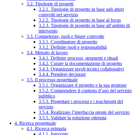
3.2. Tipologie di progetti
3.2.1. Tipologie di progetto in base agli attori
coinvolti nel servizio
3.2.2. Tipologie di progetto in base al focus
3.2.3. Tipologie di progetto in base all’ambito di
intervento
3.3. Competenze, ruoli e figure coinvolte
3.3.1. Coordinatore di progetto
3.3.2. Definire ruoli e responsabilità
3.4. Metodo di lavoro
3.4.1. Definire processi, strumenti e rituali
3.4.2. Curare la documentazione di progetto
3.4.3. Organizzare tavoli tecnici collaborativi
3.4.4. Prendere decisioni
3.5. Il processo progettuale
3.5.1. Organizzare il progetto e la sua gestione
3.5.2. Comprendere il contesto d’uso del servizio
pubblico
3.5.3. Progettare i processi e i
touchpoint
del
servizio
3.5.4. Realizzare l’interfaccia utente del servizio
3.5.5. Validare la soluzione ottenuta
4. Ricerca progettuale
4.1. Ricerca primaria
4.1.1. Interviste