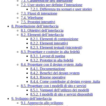
7.1. Caratteristiche dell’interazione
7.2. User stories per definire l’interazione
7.2.1. Differenza tra scenari e user stories
7.3. Flussi di interazione
7.4. Wireframe
7.5. Prototipi interattivi
8. Progettazione dell’interfaccia
8.1. Obiettivi dell’interfaccia
8.2. Elementi dell’interfaccia
8.2.1. Elementi di composizione
8.2.2. Elementi interattivi
8.2.3. Elementi testuali (microtesti)
8.3. Progettare e costruire in alta fedeltà
8.3.1. Layout di pagina
8.3.2. Prototipi in alta fedeltà
8.4. Progettare con il design system .italia
8.4.1. Documentazione
8.4.2. Benefici del design system
8.4.3. Risorse operative
8.4.4. Come contribuire al design system .italia
8.5. Progettare con i modelli di sito e servizi
8.5.1. Vantaggi dell’utilizzo dei modelli
8.5.2. I modelli di sito e servizi disponibili
9. Sviluppo dell’interfaccia
9.1. Approccio allo sviluppo