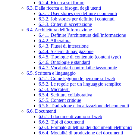
6.2.4. Ricerca sui forum
6.3. Dalla ricerca ai bisogni degli utenti
6.3.1. User stories per definire i contenuti
6.3.2. Job stories per definire i contenuti
6.3.3. Criteri di accettazione
6.4. Architettura dell’informazione
6.4.1. Definire l’architettura dell’informazione
6.4.2. Alberatura
6.4.3. Flussi di interazione
6.4.4. Sistemi di navigazione
6.4.5. Tipologie di contenuto (content type)
6.4.6. Ontologie e standard
6.4.7. Vocabolari controllati e tassonomie
6.5. Scrittura e linguaggio
6.5.1. Come leggono le persone sul web
6.5.2. Le regole per un linguaggio semplice
6.5.3. Microtesti
6.5.4. Scrittura collaborativa
6.5.5. Content critique
6.5.6. Traduzione e localizzazione dei contenuti
6.6. Documenti
6.6.1. I documenti vanno sul web
6.6.2. Tipi di documenti
6.6.3. Formato di lettura dei documenti elettronici
6.6.4. Modalità di produzione dei documenti