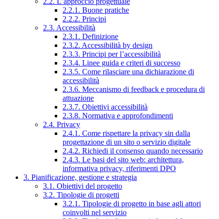
2.2. L’approccio progettuale
2.2.1. Buone pratiche
2.2.2. Principi
2.3. Accessibilità
2.3.1. Definizione
2.3.2. Accessibilità by design
2.3.3. Principi per l’accessibilità
2.3.4. Linee guida e criteri di successo
2.3.5. Come rilasciare una dichiarazione di
accessibilità
2.3.6. Meccanismo di feedback e procedura di
attuazione
2.3.7. Obiettivi accessibilità
2.3.8. Normativa e approfondimenti
2.4. Privacy
2.4.1. Come rispettare la privacy sin dalla
progettazione di un sito o servizio digitale
2.4.2. Richiedi il consenso quando necessario
2.4.3. Le basi del sito web: architettura,
informativa privacy, riferimenti DPO
3. Pianificazione, gestione e strategia
3.1. Obiettivi del progetto
3.2. Tipologie di progetti
3.2.1. Tipologie di progetto in base agli attori
coinvolti nel servizio