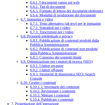
6.6.1. I documenti vanno sul web
6.6.2. Tipi di documenti
6.6.3. Formato di lettura dei documenti elettronici
6.6.4. Modalità di produzione dei documenti
6.7. Immagini e video
6.7.1. Testo alternativo (alt text) per le immagini
6.7.2. Sottotitoli per i video
6.7.3. Trascrizioni per i video
6.8. Proprietà intellettuale e privacy
6.8.1. Pubblicazione di contenuti prodotti dalla
Pubblica Amministrazione
6.8.2. Pubblicazione di contenuti non prodotti
dalla Pubblica Amministrazione
6.8.3. Consenso dei soggetti ritratti
6.9. Ottimizzazione per i motori di ricerca (SEO)
6.9.1. I fattori
on-page
6.9.2. I fattori
off-page
6.9.3. Strumenti di diagnostica SEO: Search
Console
6.10. Gestire i contenuti
6.10.1. L’inventario dei contenuti
6.10.2. Revisionare i contenuti
6.10.3. Migrare i contenuti
6.10.4. Pubblicare i contenuti
7. Progettazione dell’interazione