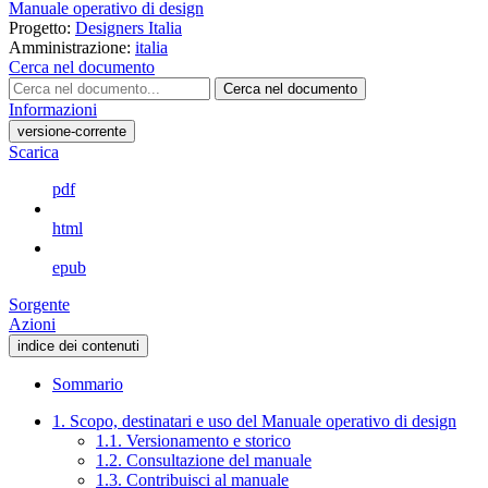
Manuale operativo di design
Progetto:
Designers Italia
Amministrazione:
italia
Cerca nel documento
Cerca nel documento
Informazioni
versione-corrente
Scarica
pdf
html
epub
Sorgente
Azioni
indice dei contenuti
Sommario
1. Scopo, destinatari e uso del Manuale operativo di design
1.1. Versionamento e storico
1.2. Consultazione del manuale
1.3. Contribuisci al manuale