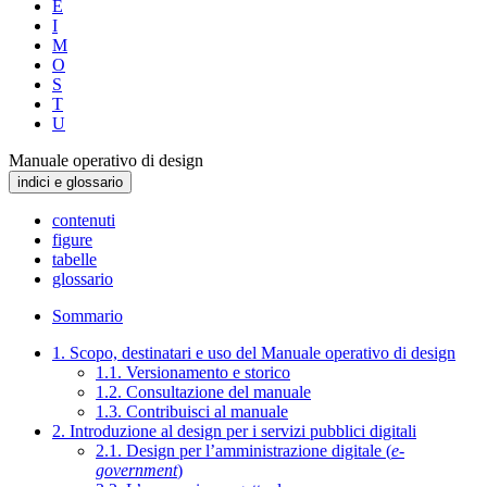
E
I
M
O
S
T
U
Manuale operativo di design
indici e glossario
contenuti
figure
tabelle
glossario
Sommario
1. Scopo, destinatari e uso del Manuale operativo di design
1.1. Versionamento e storico
1.2. Consultazione del manuale
1.3. Contribuisci al manuale
2. Introduzione al design per i servizi pubblici digitali
2.1. Design per l’amministrazione digitale (
e-
government
)