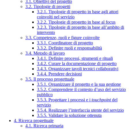
3.1. Obiettivi del progetto
3.2. Tipologie di progetti
3.2.1. Tipologie di progetto in base agli attori
coinvolti nel servizio
3.2.2. Tipologie di progetto in base al focus
3.2.3. Tipologie di progetto in base all’ambito di
intervento
3.3. Competenze, ruoli e figure coinvolte
3.3.1. Coordinatore di progetto
3.3.2. Definire ruoli e responsabilità
3.4. Metodo di lavoro
3.4.1. Definire processi, strumenti e rituali
3.4.2. Curare la documentazione di progetto
3.4.3. Organizzare tavoli tecnici collaborativi
3.4.4. Prendere decisioni
3.5. Il processo progettuale
3.5.1. Organizzare il progetto e la sua gestione
3.5.2. Comprendere il contesto d’uso del servizio
pubblico
3.5.3. Progettare i processi e i
touchpoint
del
servizio
3.5.4. Realizzare l’interfaccia utente del servizio
3.5.5. Validare la soluzione ottenuta
4. Ricerca progettuale
4.1. Ricerca primaria