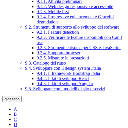
9.1.1. Attività preliminari
9.1.2. Web design responsivo e accessibile
9.1.3. Mobile first
9.1.4. Progressive enhancement e Graceful
degradation
9.2. Strumenti di supporto allo sviluppo del software
9.2.1. Feature detection
9.2.2. Verificare le feature disponibili con Can I
use
9.2.3. Strumenti e risorse per CSS e JavaScript
9.2.4. Supporto browser
9.2.5. Misurare le prestazioni
9.3. Catalogo del riuso
9.4. Sviluppare con il design system .italia
9.4.1. Il framework Bootstrap Italia
9.4.2. Il kit di sviluppo React
9.4.3. Il kit di sviluppo Angular
9.5. Sviluppare con i modelli di sito e servizi
glossario
A
B
C
D