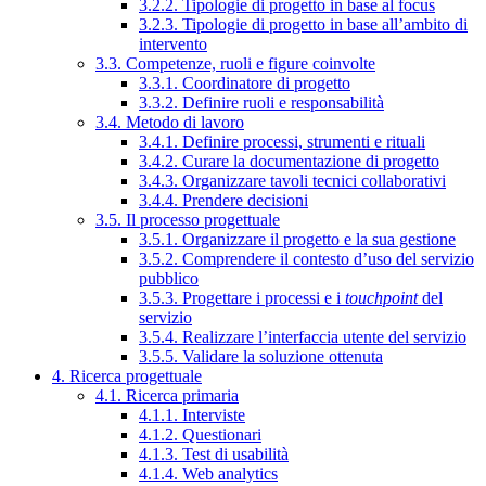
3.2.2. Tipologie di progetto in base al focus
3.2.3. Tipologie di progetto in base all’ambito di
intervento
3.3. Competenze, ruoli e figure coinvolte
3.3.1. Coordinatore di progetto
3.3.2. Definire ruoli e responsabilità
3.4. Metodo di lavoro
3.4.1. Definire processi, strumenti e rituali
3.4.2. Curare la documentazione di progetto
3.4.3. Organizzare tavoli tecnici collaborativi
3.4.4. Prendere decisioni
3.5. Il processo progettuale
3.5.1. Organizzare il progetto e la sua gestione
3.5.2. Comprendere il contesto d’uso del servizio
pubblico
3.5.3. Progettare i processi e i
touchpoint
del
servizio
3.5.4. Realizzare l’interfaccia utente del servizio
3.5.5. Validare la soluzione ottenuta
4. Ricerca progettuale
4.1. Ricerca primaria
4.1.1. Interviste
4.1.2. Questionari
4.1.3. Test di usabilità
4.1.4. Web analytics