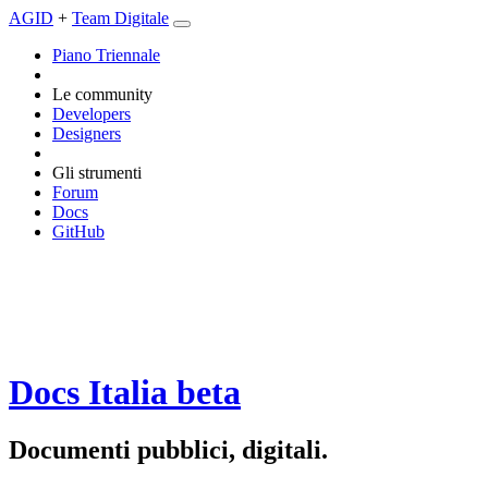
AGID
+
Team Digitale
Piano Triennale
Le community
Developers
Designers
Gli strumenti
Forum
Docs
GitHub
Docs Italia
beta
Documenti pubblici, digitali.