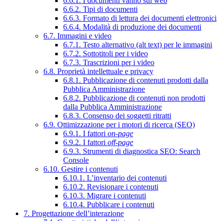
6.6.1. I documenti vanno sul web
6.6.2. Tipi di documenti
6.6.3. Formato di lettura dei documenti elettronici
6.6.4. Modalità di produzione dei documenti
6.7. Immagini e video
6.7.1. Testo alternativo (alt text) per le immagini
6.7.2. Sottotitoli per i video
6.7.3. Trascrizioni per i video
6.8. Proprietà intellettuale e privacy
6.8.1. Pubblicazione di contenuti prodotti dalla
Pubblica Amministrazione
6.8.2. Pubblicazione di contenuti non prodotti
dalla Pubblica Amministrazione
6.8.3. Consenso dei soggetti ritratti
6.9. Ottimizzazione per i motori di ricerca (SEO)
6.9.1. I fattori
on-page
6.9.2. I fattori
off-page
6.9.3. Strumenti di diagnostica SEO: Search
Console
6.10. Gestire i contenuti
6.10.1. L’inventario dei contenuti
6.10.2. Revisionare i contenuti
6.10.3. Migrare i contenuti
6.10.4. Pubblicare i contenuti
7. Progettazione dell’interazione