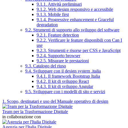
9.1.1. Attività preliminari
9.1.2. Web design responsivo e accessibile
9.1.3. Mobile first
9.1.4. Progressive enhancement e Graceful
degradation
9.2. Strumenti di supporto allo sviluppo del software
9.2.1. Feature detection
9.2.2. Verificare le feature disponibili con Can I
use
9.2.3. Strumenti e risorse per CSS e JavaScript
9.2.4. Supporto browser
9.2.5. Misurare le prestazioni
9.3. Catalogo del riuso
9.4. Sviluppare con il design system .italia
9.4.1. Il framework Bootstrap Italia
9.4.2. Il kit di sviluppo React
9.4.3. Il kit di sviluppo Angular
9.5. Sviluppare con i modelli di sito e servizi
1. Scopo, destinatari e uso del Manuale operativo di design
Team per la Trasformazione Digitale
in collaborazione con
Agenzia per l'Italia Digitale