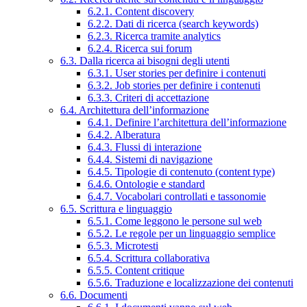
6.2.1. Content discovery
6.2.2. Dati di ricerca (search keywords)
6.2.3. Ricerca tramite analytics
6.2.4. Ricerca sui forum
6.3. Dalla ricerca ai bisogni degli utenti
6.3.1. User stories per definire i contenuti
6.3.2. Job stories per definire i contenuti
6.3.3. Criteri di accettazione
6.4. Architettura dell’informazione
6.4.1. Definire l’architettura dell’informazione
6.4.2. Alberatura
6.4.3. Flussi di interazione
6.4.4. Sistemi di navigazione
6.4.5. Tipologie di contenuto (content type)
6.4.6. Ontologie e standard
6.4.7. Vocabolari controllati e tassonomie
6.5. Scrittura e linguaggio
6.5.1. Come leggono le persone sul web
6.5.2. Le regole per un linguaggio semplice
6.5.3. Microtesti
6.5.4. Scrittura collaborativa
6.5.5. Content critique
6.5.6. Traduzione e localizzazione dei contenuti
6.6. Documenti