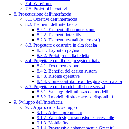
7.4. Wireframe
7.5. Prototipi interattivi
8. Progettazione dell’interfaccia
8.1. Obiettivi dell’interfaccia
8.2. Elementi dell’interfaccia
8.2.1. Elementi di composizione
8.2.2. Elementi interattivi
8.2.3. Elementi testuali (microtesti)
8.3. Progettare e costruire in alta fedeltà
8.3.1. Layout di pagina
8.3.2. Prototipi in alta fedeltà
8.4. Progettare con il design system .italia
8.4.1. Documentazione
8.4.2. Benefici del design system
8.4.3. Risorse operative
8.4.4. Come contribuire al design system .italia
8.5. Progettare con i modelli di sito e servizi
8.5.1. Vantaggi dell’utilizzo dei modelli
8.5.2. I modelli di sito e servizi disponibili
9. Sviluppo dell’interfaccia
9.1. Approccio allo sviluppo
9.1.1. Attività preliminari
9.1.2. Web design responsivo e accessibile
9.1.3. Mobile first
9.1.4. Progressive enhancement e Graceful