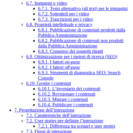
6.7. Immagini e video
6.7.1. Testo alternativo (alt text) per le immagini
6.7.2. Sottotitoli per i video
6.7.3. Trascrizioni per i video
6.8. Proprietà intellettuale e privacy
6.8.1. Pubblicazione di contenuti prodotti dalla
Pubblica Amministrazione
6.8.2. Pubblicazione di contenuti non prodotti
dalla Pubblica Amministrazione
6.8.3. Consenso dei soggetti ritratti
6.9. Ottimizzazione per i motori di ricerca (SEO)
6.9.1. I fattori
on-page
6.9.2. I fattori
off-page
6.9.3. Strumenti di diagnostica SEO: Search
Console
6.10. Gestire i contenuti
6.10.1. L’inventario dei contenuti
6.10.2. Revisionare i contenuti
6.10.3. Migrare i contenuti
6.10.4. Pubblicare i contenuti
7. Progettazione dell’interazione
7.1. Caratteristiche dell’interazione
7.2. User stories per definire l’interazione
7.2.1. Differenza tra scenari e user stories
7.3. Flussi di interazione