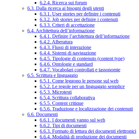
6.2.4. Ricerca sui forum
6.3. Dalla ricerca ai bisogni degli utenti
6.3.1. User stories per definire i contenuti
6.3.2. Job stories per definire i contenuti
6.3.3. Criteri di accettazione
6.4. Architettura dell’informazione
6.4.1. Definire l’architettura dell’informazione
6.4.2. Alberatura
6.4.3. Flussi di interazione
6.4.4. Sistemi di navigazione
6.4.5. Tipologie di contenuto (content type)
6.4.6. Ontologie e standard
6.4.7. Vocabolari controllati e tassonomie
6.5. Scrittura e linguaggio
6.5.1. Come leggono le persone sul web
6.5.2. Le regole per un linguaggio semplice
6.5.3. Microtesti
6.5.4. Scrittura collaborativa
6.5.5. Content critique
6.5.6. Traduzione e localizzazione dei contenuti
6.6. Documenti
6.6.1. I documenti vanno sul web
6.6.2. Tipi di documenti
6.6.3. Formato di lettura dei documenti elettronici
6.6.4. Modalità di produzione dei documenti