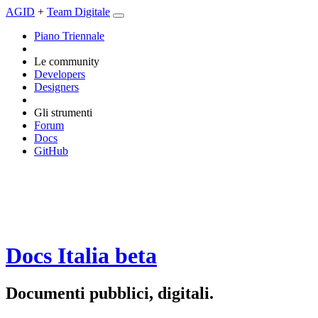
AGID
+
Team Digitale
Piano Triennale
Le community
Developers
Designers
Gli strumenti
Forum
Docs
GitHub
Docs Italia
beta
Documenti pubblici, digitali.