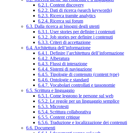
6.2.1. Content discovery
6.2.2. Dati di ricerca (search keywords)
6.2.3. Ricerca tramite analytics
6.2.4. Ricerca sui forum
6.3. Dalla ricerca ai bisogni degli utenti
6.3.1. User stories per definire i contenuti
6.3.2. Job stories per definire i contenuti
6.3.3. Criteri di accettazione
6.4. Architettura dell’informazione
6.4.1. Definire l’architettura dell’informazione
6.4.2. Alberatura
6.4.3. Flussi di interazione
6.4.4. Sistemi di navigazione
6.4.5. Tipologie di contenuto (content type)
6.4.6. Ontologie e standard
6.4.7. Vocabolari controllati e tassonomie
6.5. Scrittura e linguaggio
6.5.1. Come leggono le persone sul web
6.5.2. Le regole per un linguaggio semplice
6.5.3. Microtesti
6.5.4. Scrittura collaborativa
6.5.5. Content critique
6.5.6. Traduzione e localizzazione dei contenuti
6.6. Documenti