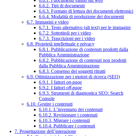
6.6.1. I documenti vanno sul web
6.6.2. Tipi di documenti
6.6.3. Formato di lettura dei documenti elettronici
6.6.4. Modalità di produzione dei documenti
6.7. Immagini e video
6.7.1. Testo alternativo (alt text) per le immagini
6.7.2. Sottotitoli per i video
6.7.3. Trascrizioni per i video
6.8. Proprietà intellettuale e privacy
6.8.1. Pubblicazione di contenuti prodotti dalla
Pubblica Amministrazione
6.8.2. Pubblicazione di contenuti non prodotti
dalla Pubblica Amministrazione
6.8.3. Consenso dei soggetti ritratti
6.9. Ottimizzazione per i motori di ricerca (SEO)
6.9.1. I fattori
on-page
6.9.2. I fattori
off-page
6.9.3. Strumenti di diagnostica SEO: Search
Console
6.10. Gestire i contenuti
6.10.1. L’inventario dei contenuti
6.10.2. Revisionare i contenuti
6.10.3. Migrare i contenuti
6.10.4. Pubblicare i contenuti
7. Progettazione dell’interazione