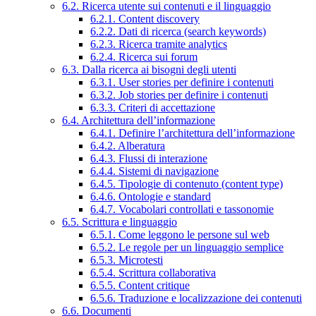
6.2. Ricerca utente sui contenuti e il linguaggio
6.2.1. Content discovery
6.2.2. Dati di ricerca (search keywords)
6.2.3. Ricerca tramite analytics
6.2.4. Ricerca sui forum
6.3. Dalla ricerca ai bisogni degli utenti
6.3.1. User stories per definire i contenuti
6.3.2. Job stories per definire i contenuti
6.3.3. Criteri di accettazione
6.4. Architettura dell’informazione
6.4.1. Definire l’architettura dell’informazione
6.4.2. Alberatura
6.4.3. Flussi di interazione
6.4.4. Sistemi di navigazione
6.4.5. Tipologie di contenuto (content type)
6.4.6. Ontologie e standard
6.4.7. Vocabolari controllati e tassonomie
6.5. Scrittura e linguaggio
6.5.1. Come leggono le persone sul web
6.5.2. Le regole per un linguaggio semplice
6.5.3. Microtesti
6.5.4. Scrittura collaborativa
6.5.5. Content critique
6.5.6. Traduzione e localizzazione dei contenuti
6.6. Documenti