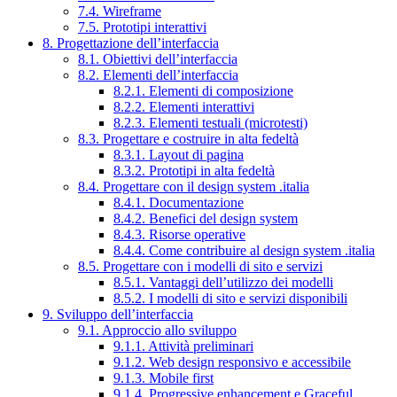
7.4. Wireframe
7.5. Prototipi interattivi
8. Progettazione dell’interfaccia
8.1. Obiettivi dell’interfaccia
8.2. Elementi dell’interfaccia
8.2.1. Elementi di composizione
8.2.2. Elementi interattivi
8.2.3. Elementi testuali (microtesti)
8.3. Progettare e costruire in alta fedeltà
8.3.1. Layout di pagina
8.3.2. Prototipi in alta fedeltà
8.4. Progettare con il design system .italia
8.4.1. Documentazione
8.4.2. Benefici del design system
8.4.3. Risorse operative
8.4.4. Come contribuire al design system .italia
8.5. Progettare con i modelli di sito e servizi
8.5.1. Vantaggi dell’utilizzo dei modelli
8.5.2. I modelli di sito e servizi disponibili
9. Sviluppo dell’interfaccia
9.1. Approccio allo sviluppo
9.1.1. Attività preliminari
9.1.2. Web design responsivo e accessibile
9.1.3. Mobile first
9.1.4. Progressive enhancement e Graceful