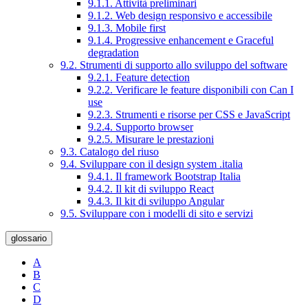
9.1.1. Attività preliminari
9.1.2. Web design responsivo e accessibile
9.1.3. Mobile first
9.1.4. Progressive enhancement e Graceful
degradation
9.2. Strumenti di supporto allo sviluppo del software
9.2.1. Feature detection
9.2.2. Verificare le feature disponibili con Can I
use
9.2.3. Strumenti e risorse per CSS e JavaScript
9.2.4. Supporto browser
9.2.5. Misurare le prestazioni
9.3. Catalogo del riuso
9.4. Sviluppare con il design system .italia
9.4.1. Il framework Bootstrap Italia
9.4.2. Il kit di sviluppo React
9.4.3. Il kit di sviluppo Angular
9.5. Sviluppare con i modelli di sito e servizi
glossario
A
B
C
D