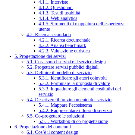
4.1.1. Interviste
4.1.2. Questionari
4.1.3. Test di usabilità
4.1.4. Web analytics
4.1.5. Strumenti di mappatura dell’esperienza
utente
4.2. Ricerca secondaria
4.2.1. Ricerca documentale
4.2.2. Analisi benchmark
4.2.3. Valutazione euristica
5. Progettazione dei servizi
5.1. Cosa sono i servizi e il service design
5.2. Progettare servizi pubblici digitali
5.3. Definire il modello di servizio
5.3.1. Identificare gli attori coinvolti
5.3.2. Formulare la proposta di valore
5.3.3. Inquadrare gli elementi costitutivi del
servizio
5.4. Descrivere il funzionamento del servizio
5.4.1. Mappare l’ecosistema
5.4.2. Rappresentare i flussi di servizio
5.5. Co-progettare le soluzioni
5.5.1. Workshop di co-progettazione
6. Progettazione dei contenuti
6.1. Cos’è il content design