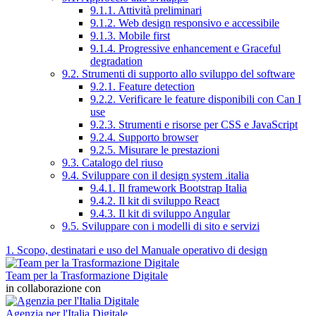
9.1.1. Attività preliminari
9.1.2. Web design responsivo e accessibile
9.1.3. Mobile first
9.1.4. Progressive enhancement e Graceful
degradation
9.2. Strumenti di supporto allo sviluppo del software
9.2.1. Feature detection
9.2.2. Verificare le feature disponibili con Can I
use
9.2.3. Strumenti e risorse per CSS e JavaScript
9.2.4. Supporto browser
9.2.5. Misurare le prestazioni
9.3. Catalogo del riuso
9.4. Sviluppare con il design system .italia
9.4.1. Il framework Bootstrap Italia
9.4.2. Il kit di sviluppo React
9.4.3. Il kit di sviluppo Angular
9.5. Sviluppare con i modelli di sito e servizi
1. Scopo, destinatari e uso del Manuale operativo di design
Team per la Trasformazione Digitale
in collaborazione con
Agenzia per l'Italia Digitale