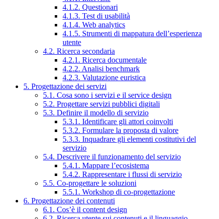
4.1.2. Questionari
4.1.3. Test di usabilità
4.1.4. Web analytics
4.1.5. Strumenti di mappatura dell’esperienza
utente
4.2. Ricerca secondaria
4.2.1. Ricerca documentale
4.2.2. Analisi benchmark
4.2.3. Valutazione euristica
5. Progettazione dei servizi
5.1. Cosa sono i servizi e il service design
5.2. Progettare servizi pubblici digitali
5.3. Definire il modello di servizio
5.3.1. Identificare gli attori coinvolti
5.3.2. Formulare la proposta di valore
5.3.3. Inquadrare gli elementi costitutivi del
servizio
5.4. Descrivere il funzionamento del servizio
5.4.1. Mappare l’ecosistema
5.4.2. Rappresentare i flussi di servizio
5.5. Co-progettare le soluzioni
5.5.1. Workshop di co-progettazione
6. Progettazione dei contenuti
6.1. Cos’è il content design
6.2. Ricerca utente sui contenuti e il linguaggio