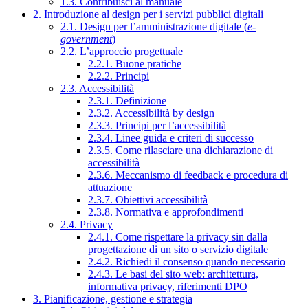
1.3. Contribuisci al manuale
2. Introduzione al design per i servizi pubblici digitali
2.1. Design per l’amministrazione digitale (
e-
government
)
2.2. L’approccio progettuale
2.2.1. Buone pratiche
2.2.2. Principi
2.3. Accessibilità
2.3.1. Definizione
2.3.2. Accessibilità by design
2.3.3. Principi per l’accessibilità
2.3.4. Linee guida e criteri di successo
2.3.5. Come rilasciare una dichiarazione di
accessibilità
2.3.6. Meccanismo di feedback e procedura di
attuazione
2.3.7. Obiettivi accessibilità
2.3.8. Normativa e approfondimenti
2.4. Privacy
2.4.1. Come rispettare la privacy sin dalla
progettazione di un sito o servizio digitale
2.4.2. Richiedi il consenso quando necessario
2.4.3. Le basi del sito web: architettura,
informativa privacy, riferimenti DPO
3. Pianificazione, gestione e strategia