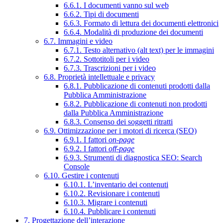
6.6.1. I documenti vanno sul web
6.6.2. Tipi di documenti
6.6.3. Formato di lettura dei documenti elettronici
6.6.4. Modalità di produzione dei documenti
6.7. Immagini e video
6.7.1. Testo alternativo (alt text) per le immagini
6.7.2. Sottotitoli per i video
6.7.3. Trascrizioni per i video
6.8. Proprietà intellettuale e privacy
6.8.1. Pubblicazione di contenuti prodotti dalla
Pubblica Amministrazione
6.8.2. Pubblicazione di contenuti non prodotti
dalla Pubblica Amministrazione
6.8.3. Consenso dei soggetti ritratti
6.9. Ottimizzazione per i motori di ricerca (SEO)
6.9.1. I fattori
on-page
6.9.2. I fattori
off-page
6.9.3. Strumenti di diagnostica SEO: Search
Console
6.10. Gestire i contenuti
6.10.1. L’inventario dei contenuti
6.10.2. Revisionare i contenuti
6.10.3. Migrare i contenuti
6.10.4. Pubblicare i contenuti
7. Progettazione dell’interazione