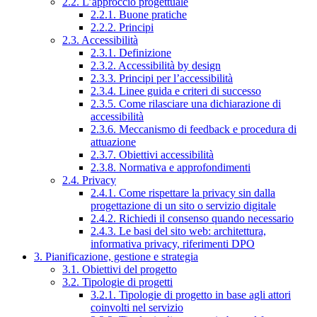
2.2. L’approccio progettuale
2.2.1. Buone pratiche
2.2.2. Principi
2.3. Accessibilità
2.3.1. Definizione
2.3.2. Accessibilità by design
2.3.3. Principi per l’accessibilità
2.3.4. Linee guida e criteri di successo
2.3.5. Come rilasciare una dichiarazione di
accessibilità
2.3.6. Meccanismo di feedback e procedura di
attuazione
2.3.7. Obiettivi accessibilità
2.3.8. Normativa e approfondimenti
2.4. Privacy
2.4.1. Come rispettare la privacy sin dalla
progettazione di un sito o servizio digitale
2.4.2. Richiedi il consenso quando necessario
2.4.3. Le basi del sito web: architettura,
informativa privacy, riferimenti DPO
3. Pianificazione, gestione e strategia
3.1. Obiettivi del progetto
3.2. Tipologie di progetti
3.2.1. Tipologie di progetto in base agli attori
coinvolti nel servizio