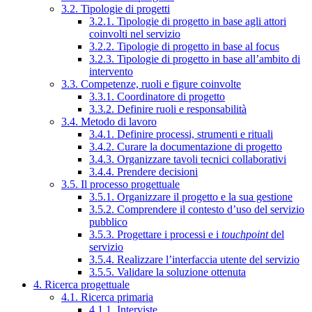
3.2. Tipologie di progetti
3.2.1. Tipologie di progetto in base agli attori
coinvolti nel servizio
3.2.2. Tipologie di progetto in base al focus
3.2.3. Tipologie di progetto in base all’ambito di
intervento
3.3. Competenze, ruoli e figure coinvolte
3.3.1. Coordinatore di progetto
3.3.2. Definire ruoli e responsabilità
3.4. Metodo di lavoro
3.4.1. Definire processi, strumenti e rituali
3.4.2. Curare la documentazione di progetto
3.4.3. Organizzare tavoli tecnici collaborativi
3.4.4. Prendere decisioni
3.5. Il processo progettuale
3.5.1. Organizzare il progetto e la sua gestione
3.5.2. Comprendere il contesto d’uso del servizio
pubblico
3.5.3. Progettare i processi e i
touchpoint
del
servizio
3.5.4. Realizzare l’interfaccia utente del servizio
3.5.5. Validare la soluzione ottenuta
4. Ricerca progettuale
4.1. Ricerca primaria
4.1.1. Interviste