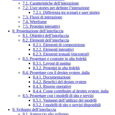
7.1. Caratteristiche dell’interazione
7.2. User stories per definire l’interazione
7.2.1. Differenza tra scenari e user stories
7.3. Flussi di interazione
7.4. Wireframe
7.5. Prototipi interattivi
8. Progettazione dell’interfaccia
8.1. Obiettivi dell’interfaccia
8.2. Elementi dell’interfaccia
8.2.1. Elementi di composizione
8.2.2. Elementi interattivi
8.2.3. Elementi testuali (microtesti)
8.3. Progettare e costruire in alta fedeltà
8.3.1. Layout di pagina
8.3.2. Prototipi in alta fedeltà
8.4. Progettare con il design system .italia
8.4.1. Documentazione
8.4.2. Benefici del design system
8.4.3. Risorse operative
8.4.4. Come contribuire al design system .italia
8.5. Progettare con i modelli di sito e servizi
8.5.1. Vantaggi dell’utilizzo dei modelli
8.5.2. I modelli di sito e servizi disponibili
9. Sviluppo dell’interfaccia
9.1. Approccio allo sviluppo