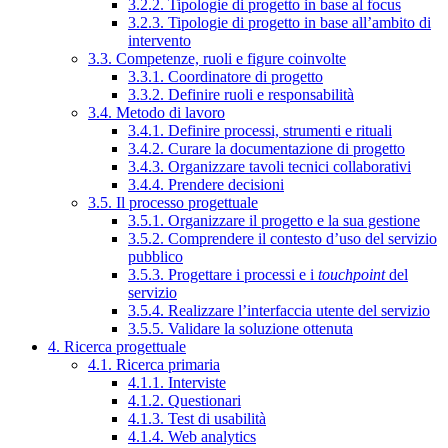
3.2.2. Tipologie di progetto in base al focus
3.2.3. Tipologie di progetto in base all’ambito di
intervento
3.3. Competenze, ruoli e figure coinvolte
3.3.1. Coordinatore di progetto
3.3.2. Definire ruoli e responsabilità
3.4. Metodo di lavoro
3.4.1. Definire processi, strumenti e rituali
3.4.2. Curare la documentazione di progetto
3.4.3. Organizzare tavoli tecnici collaborativi
3.4.4. Prendere decisioni
3.5. Il processo progettuale
3.5.1. Organizzare il progetto e la sua gestione
3.5.2. Comprendere il contesto d’uso del servizio
pubblico
3.5.3. Progettare i processi e i
touchpoint
del
servizio
3.5.4. Realizzare l’interfaccia utente del servizio
3.5.5. Validare la soluzione ottenuta
4. Ricerca progettuale
4.1. Ricerca primaria
4.1.1. Interviste
4.1.2. Questionari
4.1.3. Test di usabilità
4.1.4. Web analytics