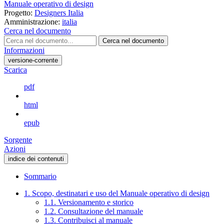
Manuale operativo di design
Progetto:
Designers Italia
Amministrazione:
italia
Cerca nel documento
Cerca nel documento
Informazioni
versione-corrente
Scarica
pdf
html
epub
Sorgente
Azioni
indice dei contenuti
Sommario
1. Scopo, destinatari e uso del Manuale operativo di design
1.1. Versionamento e storico
1.2. Consultazione del manuale
1.3. Contribuisci al manuale