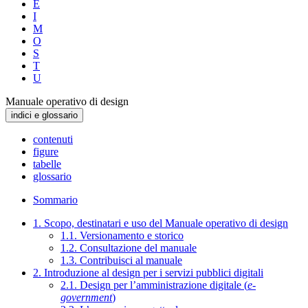
E
I
M
O
S
T
U
Manuale operativo di design
indici e glossario
contenuti
figure
tabelle
glossario
Sommario
1. Scopo, destinatari e uso del Manuale operativo di design
1.1. Versionamento e storico
1.2. Consultazione del manuale
1.3. Contribuisci al manuale
2. Introduzione al design per i servizi pubblici digitali
2.1. Design per l’amministrazione digitale (
e-
government
)