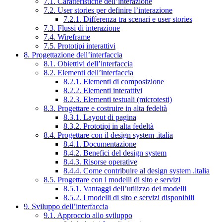
7.1. Caratteristiche dell’interazione
7.2. User stories per definire l’interazione
7.2.1. Differenza tra scenari e user stories
7.3. Flussi di interazione
7.4. Wireframe
7.5. Prototipi interattivi
8. Progettazione dell’interfaccia
8.1. Obiettivi dell’interfaccia
8.2. Elementi dell’interfaccia
8.2.1. Elementi di composizione
8.2.2. Elementi interattivi
8.2.3. Elementi testuali (microtesti)
8.3. Progettare e costruire in alta fedeltà
8.3.1. Layout di pagina
8.3.2. Prototipi in alta fedeltà
8.4. Progettare con il design system .italia
8.4.1. Documentazione
8.4.2. Benefici del design system
8.4.3. Risorse operative
8.4.4. Come contribuire al design system .italia
8.5. Progettare con i modelli di sito e servizi
8.5.1. Vantaggi dell’utilizzo dei modelli
8.5.2. I modelli di sito e servizi disponibili
9. Sviluppo dell’interfaccia
9.1. Approccio allo sviluppo