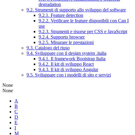
degradation
9.2. Strumenti di supporto allo sviluppo del software
9.2.1. Feature detection
9.2.2. Verificare le feature disponibili con Can I
use
9.2.3. Strumenti e risorse per CSS e JavaScript
9.2.4. Supporto browser
9.2.5. Misurare le prestazioni
9.3. Catalogo del riuso
9.4. Sviluppare con il design system .italia
9.4.1. Il framework Bootstrap Italia
9.4.2. Il kit di sviluppo React
9.4.3. Il kit di sviluppo Angular
9.5. Sviluppare con i modelli di sito e servizi
None
None
A
B
C
D
E
I
M