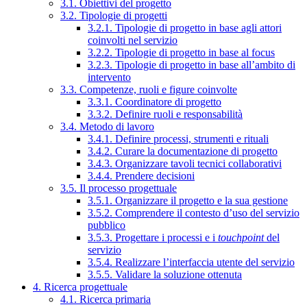
3.1. Obiettivi del progetto
3.2. Tipologie di progetti
3.2.1. Tipologie di progetto in base agli attori
coinvolti nel servizio
3.2.2. Tipologie di progetto in base al focus
3.2.3. Tipologie di progetto in base all’ambito di
intervento
3.3. Competenze, ruoli e figure coinvolte
3.3.1. Coordinatore di progetto
3.3.2. Definire ruoli e responsabilità
3.4. Metodo di lavoro
3.4.1. Definire processi, strumenti e rituali
3.4.2. Curare la documentazione di progetto
3.4.3. Organizzare tavoli tecnici collaborativi
3.4.4. Prendere decisioni
3.5. Il processo progettuale
3.5.1. Organizzare il progetto e la sua gestione
3.5.2. Comprendere il contesto d’uso del servizio
pubblico
3.5.3. Progettare i processi e i
touchpoint
del
servizio
3.5.4. Realizzare l’interfaccia utente del servizio
3.5.5. Validare la soluzione ottenuta
4. Ricerca progettuale
4.1. Ricerca primaria