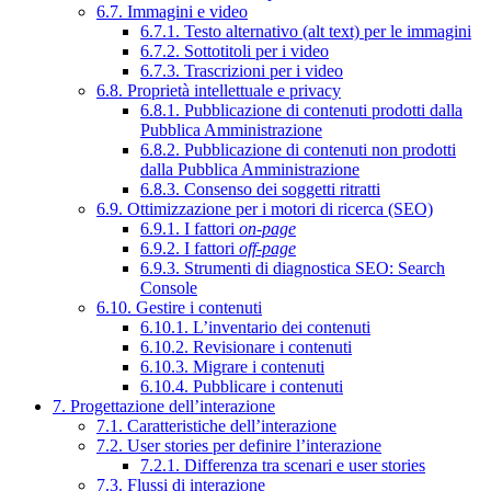
6.7. Immagini e video
6.7.1. Testo alternativo (alt text) per le immagini
6.7.2. Sottotitoli per i video
6.7.3. Trascrizioni per i video
6.8. Proprietà intellettuale e privacy
6.8.1. Pubblicazione di contenuti prodotti dalla
Pubblica Amministrazione
6.8.2. Pubblicazione di contenuti non prodotti
dalla Pubblica Amministrazione
6.8.3. Consenso dei soggetti ritratti
6.9. Ottimizzazione per i motori di ricerca (SEO)
6.9.1. I fattori
on-page
6.9.2. I fattori
off-page
6.9.3. Strumenti di diagnostica SEO: Search
Console
6.10. Gestire i contenuti
6.10.1. L’inventario dei contenuti
6.10.2. Revisionare i contenuti
6.10.3. Migrare i contenuti
6.10.4. Pubblicare i contenuti
7. Progettazione dell’interazione
7.1. Caratteristiche dell’interazione
7.2. User stories per definire l’interazione
7.2.1. Differenza tra scenari e user stories
7.3. Flussi di interazione