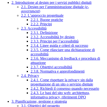
2. Introduzione al design per i servizi pubblici digitali
2.1. Design per l’amministrazione digitale (
e-
government
)
2.2. L’approccio progettuale
2.2.1. Buone pratiche
2.2.2. Principi
2.3. Accessibilità
2.3.1. Definizione
2.3.2. Accessibilità by design
2.3.3. Principi per l’accessibilità
2.3.4. Linee guida e criteri di successo
2.3.5. Come rilasciare una dichiarazione di
accessibilità
2.3.6. Meccanismo di feedback e procedura di
attuazione
2.3.7. Obiettivi accessibilità
2.3.8. Normativa e approfondimenti
2.4. Privacy
2.4.1. Come rispettare la privacy sin dalla
progettazione di un sito o servizio digitale
2.4.2. Richiedi il consenso quando necessario
2.4.3. Le basi del sito web: architettura,
informativa privacy, riferimenti DPO
3. Pianificazione, gestione e strategia
3.1. Obiettivi del progetto