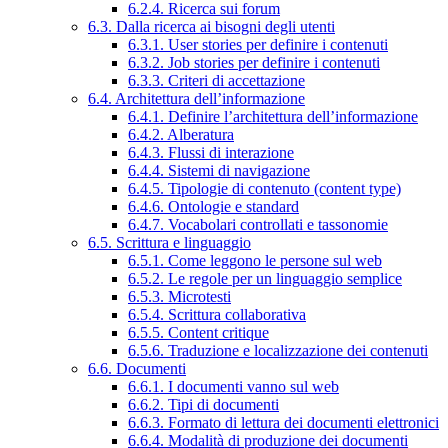
6.2.4. Ricerca sui forum
6.3. Dalla ricerca ai bisogni degli utenti
6.3.1. User stories per definire i contenuti
6.3.2. Job stories per definire i contenuti
6.3.3. Criteri di accettazione
6.4. Architettura dell’informazione
6.4.1. Definire l’architettura dell’informazione
6.4.2. Alberatura
6.4.3. Flussi di interazione
6.4.4. Sistemi di navigazione
6.4.5. Tipologie di contenuto (content type)
6.4.6. Ontologie e standard
6.4.7. Vocabolari controllati e tassonomie
6.5. Scrittura e linguaggio
6.5.1. Come leggono le persone sul web
6.5.2. Le regole per un linguaggio semplice
6.5.3. Microtesti
6.5.4. Scrittura collaborativa
6.5.5. Content critique
6.5.6. Traduzione e localizzazione dei contenuti
6.6. Documenti
6.6.1. I documenti vanno sul web
6.6.2. Tipi di documenti
6.6.3. Formato di lettura dei documenti elettronici
6.6.4. Modalità di produzione dei documenti