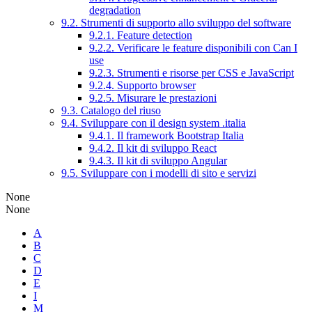
degradation
9.2. Strumenti di supporto allo sviluppo del software
9.2.1. Feature detection
9.2.2. Verificare le feature disponibili con Can I
use
9.2.3. Strumenti e risorse per CSS e JavaScript
9.2.4. Supporto browser
9.2.5. Misurare le prestazioni
9.3. Catalogo del riuso
9.4. Sviluppare con il design system .italia
9.4.1. Il framework Bootstrap Italia
9.4.2. Il kit di sviluppo React
9.4.3. Il kit di sviluppo Angular
9.5. Sviluppare con i modelli di sito e servizi
None
None
A
B
C
D
E
I
M