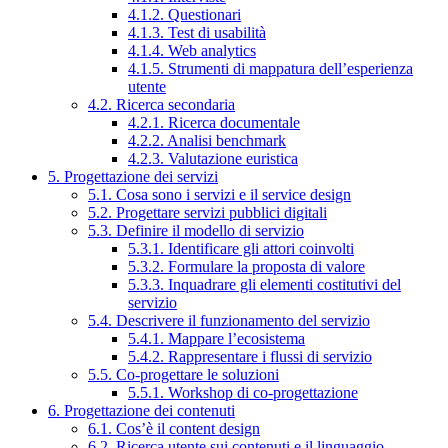
4.1.2. Questionari
4.1.3. Test di usabilità
4.1.4. Web analytics
4.1.5. Strumenti di mappatura dell’esperienza
utente
4.2. Ricerca secondaria
4.2.1. Ricerca documentale
4.2.2. Analisi benchmark
4.2.3. Valutazione euristica
5. Progettazione dei servizi
5.1. Cosa sono i servizi e il service design
5.2. Progettare servizi pubblici digitali
5.3. Definire il modello di servizio
5.3.1. Identificare gli attori coinvolti
5.3.2. Formulare la proposta di valore
5.3.3. Inquadrare gli elementi costitutivi del
servizio
5.4. Descrivere il funzionamento del servizio
5.4.1. Mappare l’ecosistema
5.4.2. Rappresentare i flussi di servizio
5.5. Co-progettare le soluzioni
5.5.1. Workshop di co-progettazione
6. Progettazione dei contenuti
6.1. Cos’è il content design
6.2. Ricerca utente sui contenuti e il linguaggio