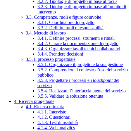
3.2.2. Tipologie di progetto in base al focus
3.2.3. Tipologie di progetto in base all’ambito di
intervento
3.3. Competenze, ruoli e figure coinvolte
3.3.1. Coordinatore di progetto
3.3.2. Definire ruoli e responsabilità
3.4. Metodo di lavoro
3.4.1. Definire processi, strumenti e rituali
3.4.2. Curare la documentazione di progetto
3.4.3. Organizzare tavoli tecnici collaborativi
3.4.4. Prendere decisioni
3.5. Il processo progettuale
3.5.1. Organizzare il progetto e la sua gestione
3.5.2. Comprendere il contesto d’uso del servizio
pubblico
3.5.3. Progettare i processi e i
touchpoint
del
servizio
3.5.4. Realizzare l’interfaccia utente del servizio
3.5.5. Validare la soluzione ottenuta
4. Ricerca progettuale
4.1. Ricerca primaria
4.1.1. Interviste
4.1.2. Questionari
4.1.3. Test di usabilità
4.1.4. Web analytics