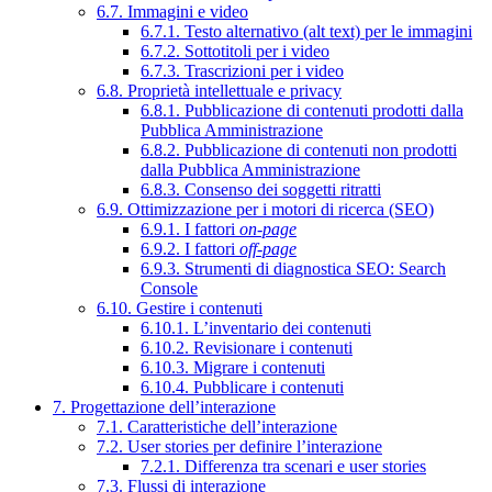
6.7. Immagini e video
6.7.1. Testo alternativo (alt text) per le immagini
6.7.2. Sottotitoli per i video
6.7.3. Trascrizioni per i video
6.8. Proprietà intellettuale e privacy
6.8.1. Pubblicazione di contenuti prodotti dalla
Pubblica Amministrazione
6.8.2. Pubblicazione di contenuti non prodotti
dalla Pubblica Amministrazione
6.8.3. Consenso dei soggetti ritratti
6.9. Ottimizzazione per i motori di ricerca (SEO)
6.9.1. I fattori
on-page
6.9.2. I fattori
off-page
6.9.3. Strumenti di diagnostica SEO: Search
Console
6.10. Gestire i contenuti
6.10.1. L’inventario dei contenuti
6.10.2. Revisionare i contenuti
6.10.3. Migrare i contenuti
6.10.4. Pubblicare i contenuti
7. Progettazione dell’interazione
7.1. Caratteristiche dell’interazione
7.2. User stories per definire l’interazione
7.2.1. Differenza tra scenari e user stories
7.3. Flussi di interazione