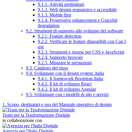
9.1.1. Attività preliminari
9.1.2. Web design responsivo e accessibile
9.1.3. Mobile first
9.1.4. Progressive enhancement e Graceful
degradation
9.2. Strumenti di supporto allo sviluppo del software
9.2.1. Feature detection
9.2.2. Verificare le feature disponibili con Can I
use
9.2.3. Strumenti e risorse per CSS e JavaScript
9.2.4. Supporto browser
9.2.5. Misurare le prestazioni
9.3. Catalogo del riuso
9.4. Sviluppare con il design system .italia
9.4.1. Il framework Bootstrap Italia
9.4.2. Il kit di sviluppo React
9.4.3. Il kit di sviluppo Angular
9.5. Sviluppare con i modelli di sito e servizi
1. Scopo, destinatari e uso del Manuale operativo di design
Team per la Trasformazione Digitale
in collaborazione con
Agenzia per l'Italia Digitale