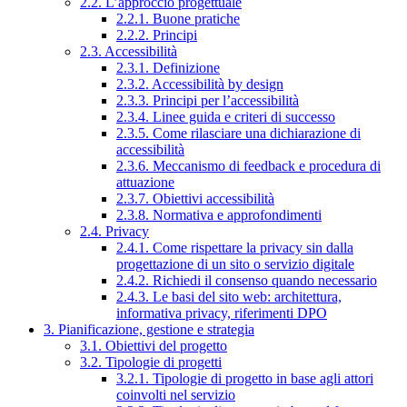
2.2. L’approccio progettuale
2.2.1. Buone pratiche
2.2.2. Principi
2.3. Accessibilità
2.3.1. Definizione
2.3.2. Accessibilità by design
2.3.3. Principi per l’accessibilità
2.3.4. Linee guida e criteri di successo
2.3.5. Come rilasciare una dichiarazione di
accessibilità
2.3.6. Meccanismo di feedback e procedura di
attuazione
2.3.7. Obiettivi accessibilità
2.3.8. Normativa e approfondimenti
2.4. Privacy
2.4.1. Come rispettare la privacy sin dalla
progettazione di un sito o servizio digitale
2.4.2. Richiedi il consenso quando necessario
2.4.3. Le basi del sito web: architettura,
informativa privacy, riferimenti DPO
3. Pianificazione, gestione e strategia
3.1. Obiettivi del progetto
3.2. Tipologie di progetti
3.2.1. Tipologie di progetto in base agli attori
coinvolti nel servizio