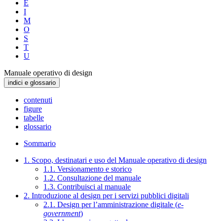
E
I
M
O
S
T
U
Manuale operativo di design
indici e glossario
contenuti
figure
tabelle
glossario
Sommario
1. Scopo, destinatari e uso del Manuale operativo di design
1.1. Versionamento e storico
1.2. Consultazione del manuale
1.3. Contribuisci al manuale
2. Introduzione al design per i servizi pubblici digitali
2.1. Design per l’amministrazione digitale (
e-
government
)