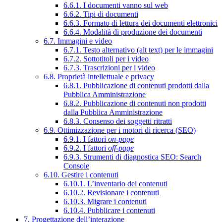
6.6.1. I documenti vanno sul web
6.6.2. Tipi di documenti
6.6.3. Formato di lettura dei documenti elettronici
6.6.4. Modalità di produzione dei documenti
6.7. Immagini e video
6.7.1. Testo alternativo (alt text) per le immagini
6.7.2. Sottotitoli per i video
6.7.3. Trascrizioni per i video
6.8. Proprietà intellettuale e privacy
6.8.1. Pubblicazione di contenuti prodotti dalla
Pubblica Amministrazione
6.8.2. Pubblicazione di contenuti non prodotti
dalla Pubblica Amministrazione
6.8.3. Consenso dei soggetti ritratti
6.9. Ottimizzazione per i motori di ricerca (SEO)
6.9.1. I fattori
on-page
6.9.2. I fattori
off-page
6.9.3. Strumenti di diagnostica SEO: Search
Console
6.10. Gestire i contenuti
6.10.1. L’inventario dei contenuti
6.10.2. Revisionare i contenuti
6.10.3. Migrare i contenuti
6.10.4. Pubblicare i contenuti
7. Progettazione dell’interazione