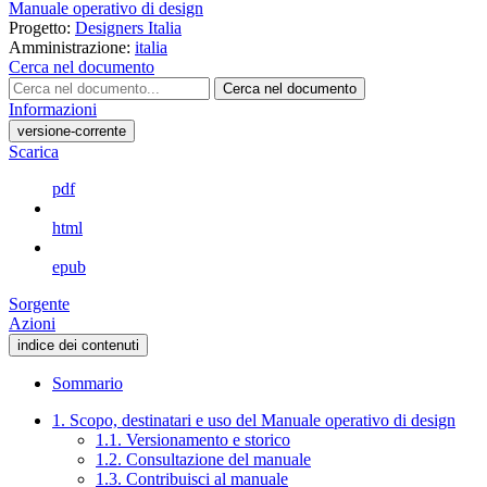
Manuale operativo di design
Progetto:
Designers Italia
Amministrazione:
italia
Cerca nel documento
Cerca nel documento
Informazioni
versione-corrente
Scarica
pdf
html
epub
Sorgente
Azioni
indice dei contenuti
Sommario
1. Scopo, destinatari e uso del Manuale operativo di design
1.1. Versionamento e storico
1.2. Consultazione del manuale
1.3. Contribuisci al manuale