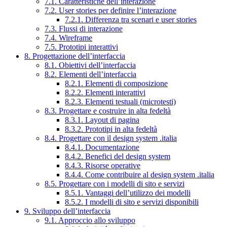
7.1. Caratteristiche dell’interazione
7.2. User stories per definire l’interazione
7.2.1. Differenza tra scenari e user stories
7.3. Flussi di interazione
7.4. Wireframe
7.5. Prototipi interattivi
8. Progettazione dell’interfaccia
8.1. Obiettivi dell’interfaccia
8.2. Elementi dell’interfaccia
8.2.1. Elementi di composizione
8.2.2. Elementi interattivi
8.2.3. Elementi testuali (microtesti)
8.3. Progettare e costruire in alta fedeltà
8.3.1. Layout di pagina
8.3.2. Prototipi in alta fedeltà
8.4. Progettare con il design system .italia
8.4.1. Documentazione
8.4.2. Benefici del design system
8.4.3. Risorse operative
8.4.4. Come contribuire al design system .italia
8.5. Progettare con i modelli di sito e servizi
8.5.1. Vantaggi dell’utilizzo dei modelli
8.5.2. I modelli di sito e servizi disponibili
9. Sviluppo dell’interfaccia
9.1. Approccio allo sviluppo