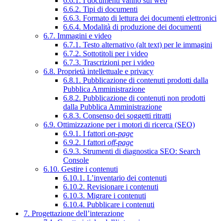
6.6.1. I documenti vanno sul web
6.6.2. Tipi di documenti
6.6.3. Formato di lettura dei documenti elettronici
6.6.4. Modalità di produzione dei documenti
6.7. Immagini e video
6.7.1. Testo alternativo (alt text) per le immagini
6.7.2. Sottotitoli per i video
6.7.3. Trascrizioni per i video
6.8. Proprietà intellettuale e privacy
6.8.1. Pubblicazione di contenuti prodotti dalla
Pubblica Amministrazione
6.8.2. Pubblicazione di contenuti non prodotti
dalla Pubblica Amministrazione
6.8.3. Consenso dei soggetti ritratti
6.9. Ottimizzazione per i motori di ricerca (SEO)
6.9.1. I fattori
on-page
6.9.2. I fattori
off-page
6.9.3. Strumenti di diagnostica SEO: Search
Console
6.10. Gestire i contenuti
6.10.1. L’inventario dei contenuti
6.10.2. Revisionare i contenuti
6.10.3. Migrare i contenuti
6.10.4. Pubblicare i contenuti
7. Progettazione dell’interazione