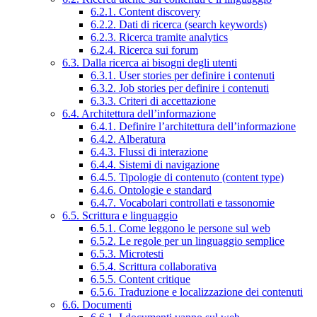
6.2.1. Content discovery
6.2.2. Dati di ricerca (search keywords)
6.2.3. Ricerca tramite analytics
6.2.4. Ricerca sui forum
6.3. Dalla ricerca ai bisogni degli utenti
6.3.1. User stories per definire i contenuti
6.3.2. Job stories per definire i contenuti
6.3.3. Criteri di accettazione
6.4. Architettura dell’informazione
6.4.1. Definire l’architettura dell’informazione
6.4.2. Alberatura
6.4.3. Flussi di interazione
6.4.4. Sistemi di navigazione
6.4.5. Tipologie di contenuto (content type)
6.4.6. Ontologie e standard
6.4.7. Vocabolari controllati e tassonomie
6.5. Scrittura e linguaggio
6.5.1. Come leggono le persone sul web
6.5.2. Le regole per un linguaggio semplice
6.5.3. Microtesti
6.5.4. Scrittura collaborativa
6.5.5. Content critique
6.5.6. Traduzione e localizzazione dei contenuti
6.6. Documenti