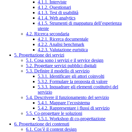
4.1.1. Interviste
4.1.2. Questionari
4.1.3. Test di usabilità
4.1.4. Web analytics
4.1.5. Strumenti di mappatura dell’esperienza
utente
4.2. Ricerca secondaria
4.2.1. Ricerca documentale
4.2.2. Analisi benchmark
4.2.3. Valutazione euristica
5. Progettazione dei servizi
5.1. Cosa sono i servizi e il service design
5.2. Progettare servizi pubblici digitali
5.3. Definire il modello di servizio
5.3.1. Identificare gli attori coinvolti
5.3.2. Formulare la proposta di valore
5.3.3. Inquadrare gli elementi costitutivi del
servizio
5.4. Descrivere il funzionamento del servizio
5.4.1. Mappare l’ecosistema
5.4.2. Rappresentare i flussi di servizio
5.5. Co-progettare le soluzioni
5.5.1. Workshop di co-progettazione
6. Progettazione dei contenuti
6.1. Cos’è il content design