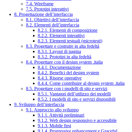
7.4. Wireframe
7.5. Prototipi interattivi
8. Progettazione dell’interfaccia
8.1. Obiettivi dell’interfaccia
8.2. Elementi dell’interfaccia
8.2.1. Elementi di composizione
8.2.2. Elementi interattivi
8.2.3. Elementi testuali (microtesti)
8.3. Progettare e costruire in alta fedeltà
8.3.1. Layout di pagina
8.3.2. Prototipi in alta fedeltà
8.4. Progettare con il design system .italia
8.4.1. Documentazione
8.4.2. Benefici del design system
8.4.3. Risorse operative
8.4.4. Come contribuire al design system .italia
8.5. Progettare con i modelli di sito e servizi
8.5.1. Vantaggi dell’utilizzo dei modelli
8.5.2. I modelli di sito e servizi disponibili
9. Sviluppo dell’interfaccia
9.1. Approccio allo sviluppo
9.1.1. Attività preliminari
9.1.2. Web design responsivo e accessibile
9.1.3. Mobile first
9.1.4. Progressive enhancement e Graceful