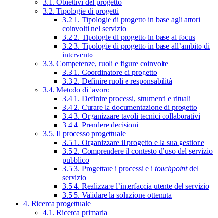
3.1. Obiettivi del progetto
3.2. Tipologie di progetti
3.2.1. Tipologie di progetto in base agli attori
coinvolti nel servizio
3.2.2. Tipologie di progetto in base al focus
3.2.3. Tipologie di progetto in base all’ambito di
intervento
3.3. Competenze, ruoli e figure coinvolte
3.3.1. Coordinatore di progetto
3.3.2. Definire ruoli e responsabilità
3.4. Metodo di lavoro
3.4.1. Definire processi, strumenti e rituali
3.4.2. Curare la documentazione di progetto
3.4.3. Organizzare tavoli tecnici collaborativi
3.4.4. Prendere decisioni
3.5. Il processo progettuale
3.5.1. Organizzare il progetto e la sua gestione
3.5.2. Comprendere il contesto d’uso del servizio
pubblico
3.5.3. Progettare i processi e i
touchpoint
del
servizio
3.5.4. Realizzare l’interfaccia utente del servizio
3.5.5. Validare la soluzione ottenuta
4. Ricerca progettuale
4.1. Ricerca primaria