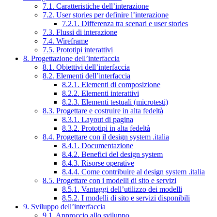
7.1. Caratteristiche dell’interazione
7.2. User stories per definire l’interazione
7.2.1. Differenza tra scenari e user stories
7.3. Flussi di interazione
7.4. Wireframe
7.5. Prototipi interattivi
8. Progettazione dell’interfaccia
8.1. Obiettivi dell’interfaccia
8.2. Elementi dell’interfaccia
8.2.1. Elementi di composizione
8.2.2. Elementi interattivi
8.2.3. Elementi testuali (microtesti)
8.3. Progettare e costruire in alta fedeltà
8.3.1. Layout di pagina
8.3.2. Prototipi in alta fedeltà
8.4. Progettare con il design system .italia
8.4.1. Documentazione
8.4.2. Benefici del design system
8.4.3. Risorse operative
8.4.4. Come contribuire al design system .italia
8.5. Progettare con i modelli di sito e servizi
8.5.1. Vantaggi dell’utilizzo dei modelli
8.5.2. I modelli di sito e servizi disponibili
9. Sviluppo dell’interfaccia
9.1. Approccio allo sviluppo