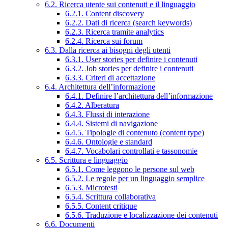
6.2. Ricerca utente sui contenuti e il linguaggio
6.2.1. Content discovery
6.2.2. Dati di ricerca (search keywords)
6.2.3. Ricerca tramite analytics
6.2.4. Ricerca sui forum
6.3. Dalla ricerca ai bisogni degli utenti
6.3.1. User stories per definire i contenuti
6.3.2. Job stories per definire i contenuti
6.3.3. Criteri di accettazione
6.4. Architettura dell’informazione
6.4.1. Definire l’architettura dell’informazione
6.4.2. Alberatura
6.4.3. Flussi di interazione
6.4.4. Sistemi di navigazione
6.4.5. Tipologie di contenuto (content type)
6.4.6. Ontologie e standard
6.4.7. Vocabolari controllati e tassonomie
6.5. Scrittura e linguaggio
6.5.1. Come leggono le persone sul web
6.5.2. Le regole per un linguaggio semplice
6.5.3. Microtesti
6.5.4. Scrittura collaborativa
6.5.5. Content critique
6.5.6. Traduzione e localizzazione dei contenuti
6.6. Documenti