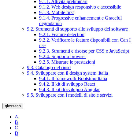
9.1.1. Attività preliminari
9.1.2. Web design responsivo e accessibile
9.1.3. Mobile first
9.1.4. Progressive enhancement e Graceful
degradation
9.2. Strumenti di supporto allo sviluppo del software
9.2.1. Feature detection
9.2.2. Verificare le feature disponibili con Can I
use
9.2.3. Strumenti e risorse per CSS e JavaScript
9.2.4. Supporto browser
9.2.5. Misurare le prestazioni
9.3. Catalogo del riuso
9.4. Sviluppare con il design system .italia
9.4.1. Il framework Bootstrap Italia
9.4.2. Il kit di sviluppo React
9.4.3. Il kit di sviluppo Angular
9.5. Sviluppare con i modelli di sito e servizi
glossario
A
B
C
D