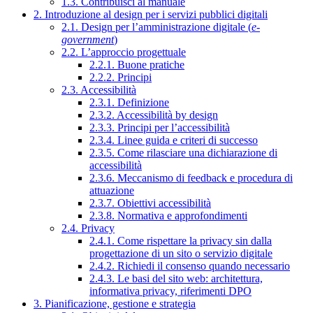
1.3. Contribuisci al manuale
2. Introduzione al design per i servizi pubblici digitali
2.1. Design per l’amministrazione digitale (
e-
government
)
2.2. L’approccio progettuale
2.2.1. Buone pratiche
2.2.2. Principi
2.3. Accessibilità
2.3.1. Definizione
2.3.2. Accessibilità by design
2.3.3. Principi per l’accessibilità
2.3.4. Linee guida e criteri di successo
2.3.5. Come rilasciare una dichiarazione di
accessibilità
2.3.6. Meccanismo di feedback e procedura di
attuazione
2.3.7. Obiettivi accessibilità
2.3.8. Normativa e approfondimenti
2.4. Privacy
2.4.1. Come rispettare la privacy sin dalla
progettazione di un sito o servizio digitale
2.4.2. Richiedi il consenso quando necessario
2.4.3. Le basi del sito web: architettura,
informativa privacy, riferimenti DPO
3. Pianificazione, gestione e strategia