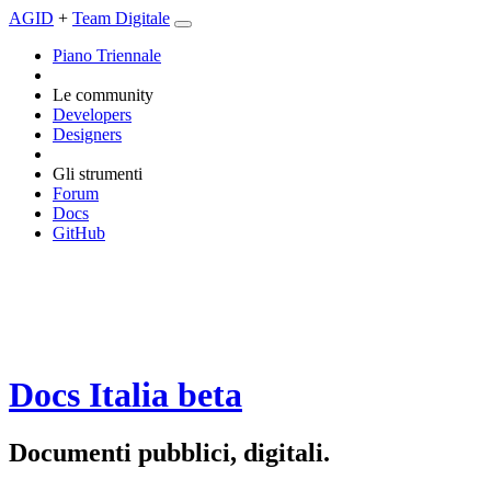
AGID
+
Team Digitale
Piano Triennale
Le community
Developers
Designers
Gli strumenti
Forum
Docs
GitHub
Docs Italia
beta
Documenti pubblici, digitali.