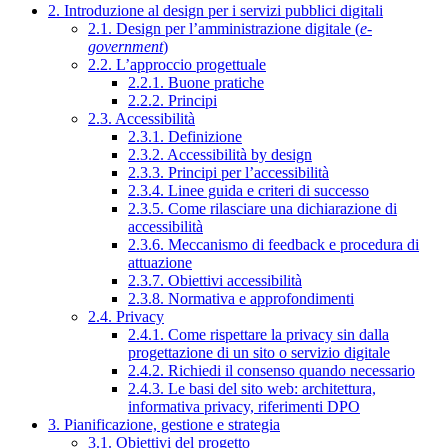
2. Introduzione al design per i servizi pubblici digitali
2.1. Design per l’amministrazione digitale (
e-
government
)
2.2. L’approccio progettuale
2.2.1. Buone pratiche
2.2.2. Principi
2.3. Accessibilità
2.3.1. Definizione
2.3.2. Accessibilità by design
2.3.3. Principi per l’accessibilità
2.3.4. Linee guida e criteri di successo
2.3.5. Come rilasciare una dichiarazione di
accessibilità
2.3.6. Meccanismo di feedback e procedura di
attuazione
2.3.7. Obiettivi accessibilità
2.3.8. Normativa e approfondimenti
2.4. Privacy
2.4.1. Come rispettare la privacy sin dalla
progettazione di un sito o servizio digitale
2.4.2. Richiedi il consenso quando necessario
2.4.3. Le basi del sito web: architettura,
informativa privacy, riferimenti DPO
3. Pianificazione, gestione e strategia
3.1. Obiettivi del progetto