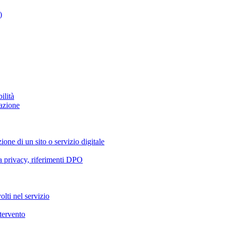
)
ilità
azione
ione di un sito o servizio digitale
va privacy, riferimenti DPO
olti nel servizio
ntervento