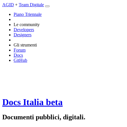
AGID
+
Team Digitale
Piano Triennale
Le community
Developers
Designers
Gli strumenti
Forum
Docs
GitHub
Docs Italia
beta
Documenti pubblici, digitali.