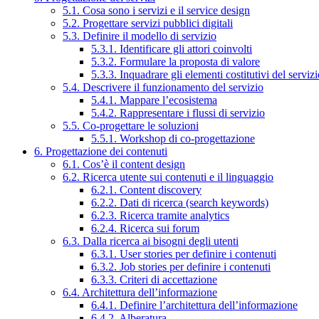
5.1. Cosa sono i servizi e il service design
5.2. Progettare servizi pubblici digitali
5.3. Definire il modello di servizio
5.3.1. Identificare gli attori coinvolti
5.3.2. Formulare la proposta di valore
5.3.3. Inquadrare gli elementi costitutivi del serviz
5.4. Descrivere il funzionamento del servizio
5.4.1. Mappare l’ecosistema
5.4.2. Rappresentare i flussi di servizio
5.5. Co-progettare le soluzioni
5.5.1. Workshop di co-progettazione
6. Progettazione dei contenuti
6.1. Cos’è il content design
6.2. Ricerca utente sui contenuti e il linguaggio
6.2.1. Content discovery
6.2.2. Dati di ricerca (search keywords)
6.2.3. Ricerca tramite analytics
6.2.4. Ricerca sui forum
6.3. Dalla ricerca ai bisogni degli utenti
6.3.1. User stories per definire i contenuti
6.3.2. Job stories per definire i contenuti
6.3.3. Criteri di accettazione
6.4. Architettura dell’informazione
6.4.1. Definire l’architettura dell’informazione
6.4.2. Alberatura