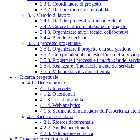
3.3.1. Coordinatore di progetto
3.3.2. Definire ruoli e responsabilità
3.4. Metodo di lavoro
3.4.1. Definire processi, strumenti e rituali
3.4.2. Curare la documentazione di progetto
3.4.3. Organizzare tavoli tecnici collaborativi
3.4.4. Prendere decisioni
3.5. Il processo progettuale
3.5.1. Organizzare il progetto e la sua gestione
3.5.2. Comprendere il contesto d’uso del servizio 
3.5.3. Progettare i processi e i
touchpoint
del servi
3.5.4. Realizzare l’interfaccia utente del servizio
3.5.5. Validare la soluzione ottenuta
4. Ricerca progettuale
4.1. Ricerca primaria
4.1.1. Interviste
4.1.2. Questionari
4.1.3. Test di usabilità
4.1.4. Web analytics
4.1.5. Strumenti di mappatura dell’esperienza uten
4.2. Ricerca secondaria
4.2.1. Ricerca documentale
4.2.2. Analisi benchmark
4.2.3. Valutazione euristica
5. Progettazione dei servizi