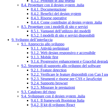
8.3.2. Prototipi in alta fedeltà
8.4. Progettare con il design system .italia
8.4.1. Documentazione
8.4.2. Benefici del design system
8.4.3. Risorse operative
8.4.4. Come contribuire al design system .italia
8.5. Progettare con i modelli di sito e servizi
8.5.1. Vantaggi dell’utilizzo dei modelli
8.5.2. I modelli di sito e servizi disponibili
9. Sviluppo dell’interfaccia
9.1. Approccio allo sviluppo
9.1.1. Attività preliminari
9.1.2. Web design responsivo e accessibile
9.1.3. Mobile first
9.1.4. Progressive enhancement e Graceful degrad
9.2. Strumenti di supporto allo sviluppo del software
9.2.1. Feature detection
9.2.2. Verificare le feature disponibili con Can I us
9.2.3. Strumenti e risorse per CSS e JavaScript
9.2.4. Supporto browser
9.2.5. Misurare le prestazioni
9.3. Catalogo del riuso
9.4. Sviluppare con il design system .italia
9.4.1. Il framework Bootstrap Italia
9.4.2. Il kit di sviluppo React