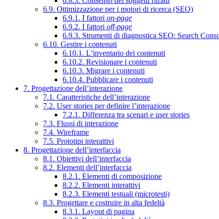
6.8.3. Consenso dei soggetti ritratti
6.9. Ottimizzazione per i motori di ricerca (SEO)
6.9.1. I fattori
on-page
6.9.2. I fattori
off-page
6.9.3. Strumenti di diagnostica SEO: Search Cons
6.10. Gestire i contenuti
6.10.1. L’inventario dei contenuti
6.10.2. Revisionare i contenuti
6.10.3. Migrare i contenuti
6.10.4. Pubblicare i contenuti
7. Progettazione dell’interazione
7.1. Caratteristiche dell’interazione
7.2. User stories per definire l’interazione
7.2.1. Differenza tra scenari e user stories
7.3. Flussi di interazione
7.4. Wireframe
7.5. Prototipi interattivi
8. Progettazione dell’interfaccia
8.1. Obiettivi dell’interfaccia
8.2. Elementi dell’interfaccia
8.2.1. Elementi di composizione
8.2.2. Elementi interattivi
8.2.3. Elementi testuali (microtesti)
8.3. Progettare e costruire in alta fedeltà
8.3.1. Layout di pagina