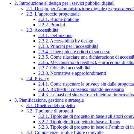
2. Introduzione al design per i servizi pubblici digitali
2.1. Design per l’amministrazione digitale (
e-government
2.2. L’approccio progettuale
2.2.1. Buone pratiche
2.2.2. Principi
2.3. Accessibilità
2.3.1. Definizione
2.3.2. Accessibilità by design
2.3.3. Principi per l’accessibilità
2.3.4. Linee guida e criteri di successo
2.3.5. Come rilasciare una dichiarazione di accessib
2.3.6. Meccanismo di feedback e procedura di attu
2.3.7. Obiettivi accessibilità
2.3.8. Normativa e approfondimenti
2.4. Privacy
2.4.1. Come rispettare la privacy sin dalla progettaz
2.4.2. Richiedi il consenso quando necessario
2.4.3. Le basi del sito web: architettura, informati
3. Pianificazione, gestione e strategia
3.1. Obiettivi del progetto
3.2. Tipologie di progetti
3.2.1. Tipologie di progetto in base agli attori coinv
3.2.2. Tipologie di progetto in base al focus
3.2.3. Tipologie di progetto in base all’ambito di i
3.3. Competenze, ruoli e figure coinvolte