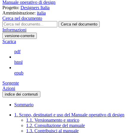
Manuale operativo di design
Progetto:
Designers Italia
Amministrazione:
italia
Cerca nel documento
Cerca nel documento
Informazioni
versione-corrente
Scarica
pdf
html
epub
Sorgente
Azioni
indice dei contenuti
Sommario
1. Scopo, destinatari e uso del Manuale operativo di design
1.1. Versionamento e storico
1.2. Consultazione del manuale
1.3. Contribuisci al manuale