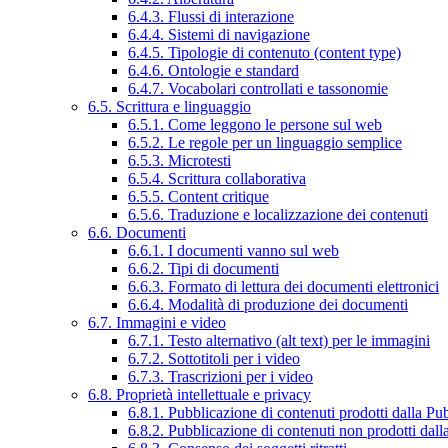
6.4.3. Flussi di interazione
6.4.4. Sistemi di navigazione
6.4.5. Tipologie di contenuto (content type)
6.4.6. Ontologie e standard
6.4.7. Vocabolari controllati e tassonomie
6.5. Scrittura e linguaggio
6.5.1. Come leggono le persone sul web
6.5.2. Le regole per un linguaggio semplice
6.5.3. Microtesti
6.5.4. Scrittura collaborativa
6.5.5. Content critique
6.5.6. Traduzione e localizzazione dei contenuti
6.6. Documenti
6.6.1. I documenti vanno sul web
6.6.2. Tipi di documenti
6.6.3. Formato di lettura dei documenti elettronici
6.6.4. Modalità di produzione dei documenti
6.7. Immagini e video
6.7.1. Testo alternativo (alt text) per le immagini
6.7.2. Sottotitoli per i video
6.7.3. Trascrizioni per i video
6.8. Proprietà intellettuale e privacy
6.8.1. Pubblicazione di contenuti prodotti dalla P
6.8.2. Pubblicazione di contenuti non prodotti dal