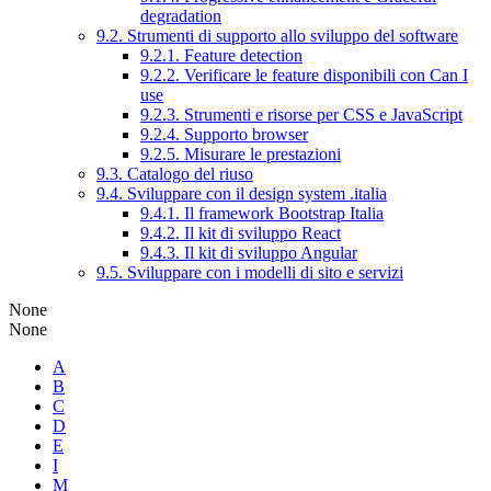
degradation
9.2. Strumenti di supporto allo sviluppo del software
9.2.1. Feature detection
9.2.2. Verificare le feature disponibili con Can I
use
9.2.3. Strumenti e risorse per CSS e JavaScript
9.2.4. Supporto browser
9.2.5. Misurare le prestazioni
9.3. Catalogo del riuso
9.4. Sviluppare con il design system .italia
9.4.1. Il framework Bootstrap Italia
9.4.2. Il kit di sviluppo React
9.4.3. Il kit di sviluppo Angular
9.5. Sviluppare con i modelli di sito e servizi
None
None
A
B
C
D
E
I
M