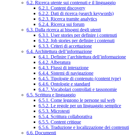
6.2. Ricerca utente sui contenuti e il linguaggio
6.2.1. Content discovery
6.2.2. Dati di ricerca (search keywords)
6.2.3. Ricerca tramite analytics
6.2.4. Ricerca sui forum
6.3. Dalla ricerca ai bisogni degli utenti
6.3.1. User stories per definire i contenuti
6.3.2. Job stories per definire i contenuti
6.3.3. Criteri di accettazione
6.4. Architettura dell’informazione
6.4.1. Definire l’architettura dell’informazione
6.4.2. Alberatura
6.4.3. Flussi di interazione
6.4.4. Sistemi di navigazione
6.4.5. Tipologie di contenuto (content type)
6.4.6. Ontologie e standard
6.4.7. Vocabolari controllati e tassonomie
6.5. Scrittura e linguaggio
6.5.1. Come leggono le persone sul web
6.5.2. Le regole per un linguaggio semplice
6.5.3. Microtesti
6.5.4. Scrittura collaborativa
6.5.5. Content critique
6.5.6. Traduzione e localizzazione dei contenuti
6.6. Documenti