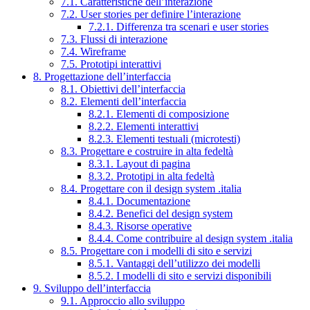
7.1. Caratteristiche dell’interazione
7.2. User stories per definire l’interazione
7.2.1. Differenza tra scenari e user stories
7.3. Flussi di interazione
7.4. Wireframe
7.5. Prototipi interattivi
8. Progettazione dell’interfaccia
8.1. Obiettivi dell’interfaccia
8.2. Elementi dell’interfaccia
8.2.1. Elementi di composizione
8.2.2. Elementi interattivi
8.2.3. Elementi testuali (microtesti)
8.3. Progettare e costruire in alta fedeltà
8.3.1. Layout di pagina
8.3.2. Prototipi in alta fedeltà
8.4. Progettare con il design system .italia
8.4.1. Documentazione
8.4.2. Benefici del design system
8.4.3. Risorse operative
8.4.4. Come contribuire al design system .italia
8.5. Progettare con i modelli di sito e servizi
8.5.1. Vantaggi dell’utilizzo dei modelli
8.5.2. I modelli di sito e servizi disponibili
9. Sviluppo dell’interfaccia
9.1. Approccio allo sviluppo