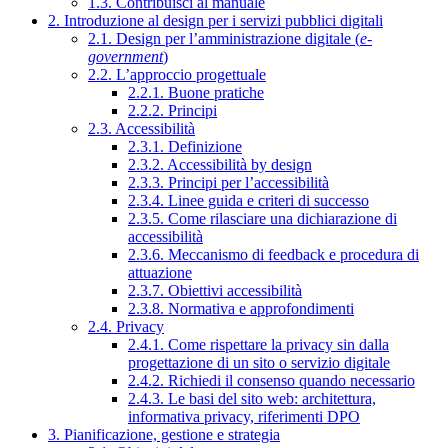
1.3. Contribuisci al manuale
2. Introduzione al design per i servizi pubblici digitali
2.1. Design per l’amministrazione digitale (
e-
government
)
2.2. L’approccio progettuale
2.2.1. Buone pratiche
2.2.2. Principi
2.3. Accessibilità
2.3.1. Definizione
2.3.2. Accessibilità by design
2.3.3. Principi per l’accessibilità
2.3.4. Linee guida e criteri di successo
2.3.5. Come rilasciare una dichiarazione di
accessibilità
2.3.6. Meccanismo di feedback e procedura di
attuazione
2.3.7. Obiettivi accessibilità
2.3.8. Normativa e approfondimenti
2.4. Privacy
2.4.1. Come rispettare la privacy sin dalla
progettazione di un sito o servizio digitale
2.4.2. Richiedi il consenso quando necessario
2.4.3. Le basi del sito web: architettura,
informativa privacy, riferimenti DPO
3. Pianificazione, gestione e strategia