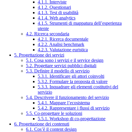
4.1.1. Interviste
4.1.2. Questionari
4.1.3. Test di usabilità
4.1.4. Web analytics
4.1.5. Strumenti di mappatura dell’esperienza
utente
4.2. Ricerca secondaria
4.2.1. Ricerca documentale
4.2.2. Analisi benchmark
4.2.3. Valutazione euristica
5. Progettazione dei servizi
5.1. Cosa sono i servizi e il service design
5.2. Progettare servizi pubblici digitali
5.3. Definire il modello di servizio
5.3.1. Identificare gli attori coinvolti
5.3.2. Formulare la proposta di valore
5.3.3. Inquadrare gli elementi costitutivi del
servizio
5.4. Descrivere il funzionamento del servizio
5.4.1. Mappare l’ecosistema
5.4.2. Rappresentare i flussi di servizio
5.5. Co-progettare le soluzioni
5.5.1. Workshop di co-progettazione
6. Progettazione dei contenuti
6.1. Cos’è il content design