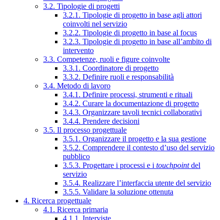
3.2. Tipologie di progetti
3.2.1. Tipologie di progetto in base agli attori
coinvolti nel servizio
3.2.2. Tipologie di progetto in base al focus
3.2.3. Tipologie di progetto in base all’ambito di
intervento
3.3. Competenze, ruoli e figure coinvolte
3.3.1. Coordinatore di progetto
3.3.2. Definire ruoli e responsabilità
3.4. Metodo di lavoro
3.4.1. Definire processi, strumenti e rituali
3.4.2. Curare la documentazione di progetto
3.4.3. Organizzare tavoli tecnici collaborativi
3.4.4. Prendere decisioni
3.5. Il processo progettuale
3.5.1. Organizzare il progetto e la sua gestione
3.5.2. Comprendere il contesto d’uso del servizio
pubblico
3.5.3. Progettare i processi e i
touchpoint
del
servizio
3.5.4. Realizzare l’interfaccia utente del servizio
3.5.5. Validare la soluzione ottenuta
4. Ricerca progettuale
4.1. Ricerca primaria
4.1.1. Interviste