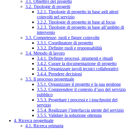
3.1. Obiettivi del progetto
3.2. Tipologie di progetti
3.2.1. Tipologie di progetto in base agli attori
coinvolti nel servizio
3.2.2. Tipologie di progetto in base al focus
3.2.3. Tipologie di progetto in base all’ambito di
intervento
3.3. Competenze, ruoli e figure coinvolte
3.3.1. Coordinatore di progetto
3.3.2. Definire ruoli e responsabilità
3.4. Metodo di lavoro
3.4.1. Definire processi, strumenti e rituali
3.4.2. Curare la documentazione di progetto
3.4.3. Organizzare tavoli tecnici collaborativi
3.4.4. Prendere decisioni
3.5. Il processo progettuale
3.5.1. Organizzare il progetto e la sua gestione
3.5.2. Comprendere il contesto d’uso del servizio
pubblico
3.5.3. Progettare i processi e i
touchpoint
del
servizio
3.5.4. Realizzare l’interfaccia utente del servizio
3.5.5. Validare la soluzione ottenuta
4. Ricerca progettuale
4.1. Ricerca primaria