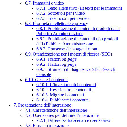
6.7. Immagini e video
6.7.1. Testo alternativo (alt text) per le immagini
6.7.2. Sottotitoli per i video
6.7.3. Trascrizioni per i video
6.8. Proprietà intellettuale e privacy
6.8.1. Pubblicazione di contenuti prodotti dalla
Pubblica Amministrazione
6.8.2. Pubblicazione di contenuti non prodotti
dalla Pubblica Amministrazione
6.8.3. Consenso dei soggetti ritratti
6.9. Ottimizzazione per i motori di ricerca (SEO)
6.9.1. I fattori
on-page
6.9.2. I fattori
off-page
6.9.3. Strumenti di diagnostica SEO: Search
Console
6.10. Gestire i contenuti
6.10.1. L’inventario dei contenuti
6.10.2. Revisionare i contenuti
6.10.3. Migrare i contenuti
6.10.4. Pubblicare i contenuti
7. Progettazione dell’interazione
7.1. Caratteristiche dell’interazione
7.2. User stories per definire l’interazione
7.2.1. Differenza tra scenari e user stories
7.3. Flussi di interazione