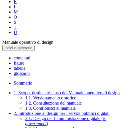
E
I
M
O
S
T
U
Manuale operativo di design
indici e glossario
contenuti
figure
tabelle
glossario
Sommario
1. Scopo, destinatari e uso del Manuale operativo di design
1.1. Versionamento e storico
1.2. Consultazione del manuale
1.3. Contribuisci al manuale
2. Introduzione al design per i servizi pubblici digitali
2.1. Design per l’amministrazione digitale (
e-
government
)