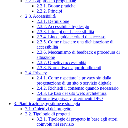
2.2. L’approccio progettuale
2.2.1. Buone pratiche
2.2.2. Principi
2.3. Accessibilità
2.3.1. Definizione
2.3.2. Accessibilità by design
2.3.3. Principi per l’accessibilità
2.3.4. Linee guida e criteri di successo
2.3.5. Come rilasciare una dichiarazione di
accessibilità
2.3.6. Meccanismo di feedback e procedura di
attuazione
2.3.7. Obiettivi accessibilità
2.3.8. Normativa e approfondimenti
2.4. Privacy
2.4.1. Come rispettare la privacy sin dalla
progettazione di un sito o servizio digitale
2.4.2. Richiedi il consenso quando necessario
2.4.3. Le basi del sito web: architettura,
informativa privacy, riferimenti DPO
3. Pianificazione, gestione e strategia
3.1. Obiettivi del progetto
3.2. Tipologie di progetti
3.2.1. Tipologie di progetto in base agli attori
coinvolti nel servizio