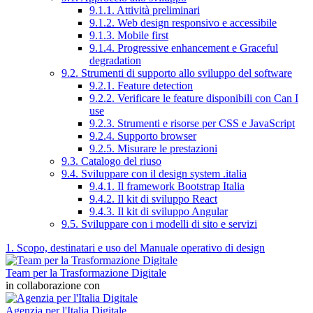
9.1.1. Attività preliminari
9.1.2. Web design responsivo e accessibile
9.1.3. Mobile first
9.1.4. Progressive enhancement e Graceful
degradation
9.2. Strumenti di supporto allo sviluppo del software
9.2.1. Feature detection
9.2.2. Verificare le feature disponibili con Can I
use
9.2.3. Strumenti e risorse per CSS e JavaScript
9.2.4. Supporto browser
9.2.5. Misurare le prestazioni
9.3. Catalogo del riuso
9.4. Sviluppare con il design system .italia
9.4.1. Il framework Bootstrap Italia
9.4.2. Il kit di sviluppo React
9.4.3. Il kit di sviluppo Angular
9.5. Sviluppare con i modelli di sito e servizi
1. Scopo, destinatari e uso del Manuale operativo di design
Team per la Trasformazione Digitale
in collaborazione con
Agenzia per l'Italia Digitale