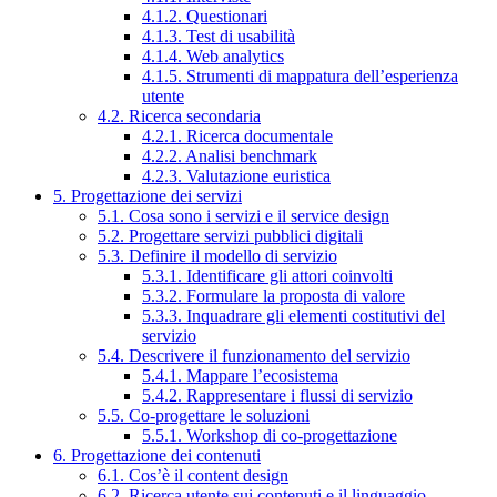
4.1.2. Questionari
4.1.3. Test di usabilità
4.1.4. Web analytics
4.1.5. Strumenti di mappatura dell’esperienza
utente
4.2. Ricerca secondaria
4.2.1. Ricerca documentale
4.2.2. Analisi benchmark
4.2.3. Valutazione euristica
5. Progettazione dei servizi
5.1. Cosa sono i servizi e il service design
5.2. Progettare servizi pubblici digitali
5.3. Definire il modello di servizio
5.3.1. Identificare gli attori coinvolti
5.3.2. Formulare la proposta di valore
5.3.3. Inquadrare gli elementi costitutivi del
servizio
5.4. Descrivere il funzionamento del servizio
5.4.1. Mappare l’ecosistema
5.4.2. Rappresentare i flussi di servizio
5.5. Co-progettare le soluzioni
5.5.1. Workshop di co-progettazione
6. Progettazione dei contenuti
6.1. Cos’è il content design
6.2. Ricerca utente sui contenuti e il linguaggio