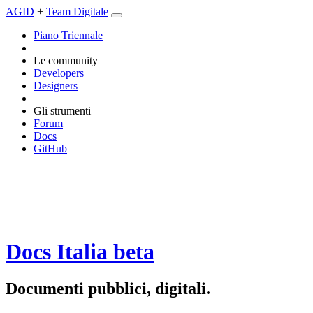
AGID
+
Team Digitale
Piano Triennale
Le community
Developers
Designers
Gli strumenti
Forum
Docs
GitHub
Docs Italia
beta
Documenti pubblici, digitali.