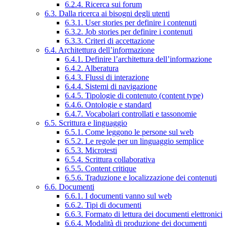
6.2.4. Ricerca sui forum
6.3. Dalla ricerca ai bisogni degli utenti
6.3.1. User stories per definire i contenuti
6.3.2. Job stories per definire i contenuti
6.3.3. Criteri di accettazione
6.4. Architettura dell’informazione
6.4.1. Definire l’architettura dell’informazione
6.4.2. Alberatura
6.4.3. Flussi di interazione
6.4.4. Sistemi di navigazione
6.4.5. Tipologie di contenuto (content type)
6.4.6. Ontologie e standard
6.4.7. Vocabolari controllati e tassonomie
6.5. Scrittura e linguaggio
6.5.1. Come leggono le persone sul web
6.5.2. Le regole per un linguaggio semplice
6.5.3. Microtesti
6.5.4. Scrittura collaborativa
6.5.5. Content critique
6.5.6. Traduzione e localizzazione dei contenuti
6.6. Documenti
6.6.1. I documenti vanno sul web
6.6.2. Tipi di documenti
6.6.3. Formato di lettura dei documenti elettronici
6.6.4. Modalità di produzione dei documenti