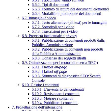
6.6.1. I documenti vanno sul web
6.6.2. Tipi di documenti
6.6.3. Formato di lettura dei documenti elettronici
6.6.4. Modalità di produzione dei documenti
6.7. Immagini e video
6.7.1. Testo alternativo (alt text) per le immagini
6.7.2. Sottotitoli per i video
6.7.3. Trascrizioni per i video
6.8. Proprietà intellettuale e privacy
6.8.1. Pubblicazione di contenuti prodotti dalla
Pubblica Amministrazione
6.8.2. Pubblicazione di contenuti non prodotti
dalla Pubblica Amministrazione
6.8.3. Consenso dei soggetti ritratti
6.9. Ottimizzazione per i motori di ricerca (SEO)
6.9.1. I fattori
on-page
6.9.2. I fattori
off-page
6.9.3. Strumenti di diagnostica SEO: Search
Console
6.10. Gestire i contenuti
6.10.1. L’inventario dei contenuti
6.10.2. Revisionare i contenuti
6.10.3. Migrare i contenuti
6.10.4. Pubblicare i contenuti
7. Progettazione dell’interazione