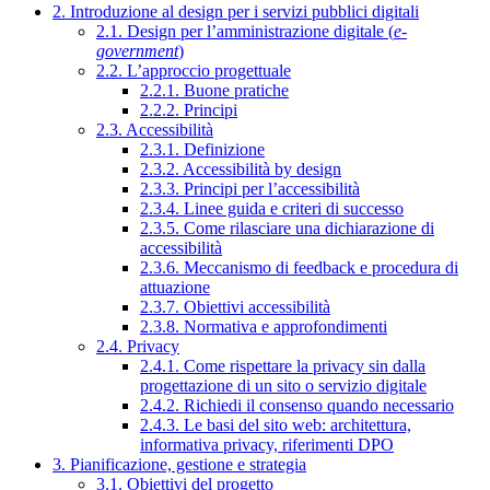
2. Introduzione al design per i servizi pubblici digitali
2.1. Design per l’amministrazione digitale (
e-
government
)
2.2. L’approccio progettuale
2.2.1. Buone pratiche
2.2.2. Principi
2.3. Accessibilità
2.3.1. Definizione
2.3.2. Accessibilità by design
2.3.3. Principi per l’accessibilità
2.3.4. Linee guida e criteri di successo
2.3.5. Come rilasciare una dichiarazione di
accessibilità
2.3.6. Meccanismo di feedback e procedura di
attuazione
2.3.7. Obiettivi accessibilità
2.3.8. Normativa e approfondimenti
2.4. Privacy
2.4.1. Come rispettare la privacy sin dalla
progettazione di un sito o servizio digitale
2.4.2. Richiedi il consenso quando necessario
2.4.3. Le basi del sito web: architettura,
informativa privacy, riferimenti DPO
3. Pianificazione, gestione e strategia
3.1. Obiettivi del progetto