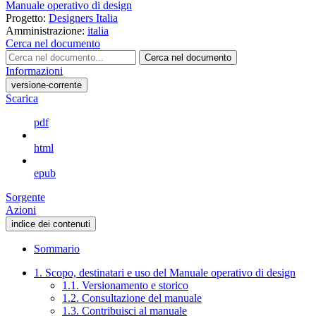
Manuale operativo di design
Progetto:
Designers Italia
Amministrazione:
italia
Cerca nel documento
Cerca nel documento
Informazioni
versione-corrente
Scarica
pdf
html
epub
Sorgente
Azioni
indice dei contenuti
Sommario
1. Scopo, destinatari e uso del Manuale operativo di design
1.1. Versionamento e storico
1.2. Consultazione del manuale
1.3. Contribuisci al manuale