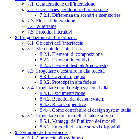
7.1. Caratteristiche dell’interazione
7.2. User stories per definire l’interazione
7.2.1. Differenza tra scenari e user stories
7.3. Flussi di interazione
7.4. Wireframe
7.5. Prototipi interattivi
8. Progettazione dell’interfaccia
8.1. Obiettivi dell’interfaccia
8.2. Elementi dell’interfaccia
8.2.1. Elementi di composizione
8.2.2. Elementi interattivi
8.2.3. Elementi testuali (microtesti)
8.3. Progettare e costruire in alta fedeltà
8.3.1. Layout di pagina
8.3.2. Prototipi in alta fedeltà
8.4. Progettare con il design system .italia
8.4.1. Documentazione
8.4.2. Benefici del design system
8.4.3. Risorse operative
8.4.4. Come contribuire al design system .italia
8.5. Progettare con i modelli di sito e servizi
8.5.1. Vantaggi dell’utilizzo dei modelli
8.5.2. I modelli di sito e servizi disponibili
9. Sviluppo dell’interfaccia
9.1. Approccio allo sviluppo