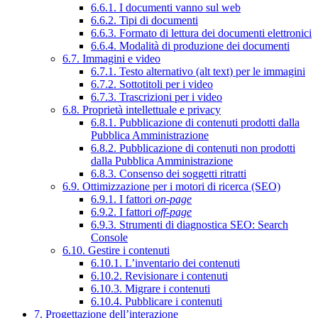
6.6.1. I documenti vanno sul web
6.6.2. Tipi di documenti
6.6.3. Formato di lettura dei documenti elettronici
6.6.4. Modalità di produzione dei documenti
6.7. Immagini e video
6.7.1. Testo alternativo (alt text) per le immagini
6.7.2. Sottotitoli per i video
6.7.3. Trascrizioni per i video
6.8. Proprietà intellettuale e privacy
6.8.1. Pubblicazione di contenuti prodotti dalla
Pubblica Amministrazione
6.8.2. Pubblicazione di contenuti non prodotti
dalla Pubblica Amministrazione
6.8.3. Consenso dei soggetti ritratti
6.9. Ottimizzazione per i motori di ricerca (SEO)
6.9.1. I fattori
on-page
6.9.2. I fattori
off-page
6.9.3. Strumenti di diagnostica SEO: Search
Console
6.10. Gestire i contenuti
6.10.1. L’inventario dei contenuti
6.10.2. Revisionare i contenuti
6.10.3. Migrare i contenuti
6.10.4. Pubblicare i contenuti
7. Progettazione dell’interazione