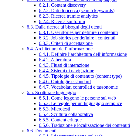
6.2.1. Content discovery
6.2.2. Dati di ricerca (search keywords)
6.2.3. Ricerca tramite analytics
6.2.4. Ricerca sui forum
6.3. Dalla ricerca ai bisogni degli utenti
6.3.1. User stories per definire i contenuti
6.3.2. Job stories per definire i contenuti
6.3.3. Criteri di accettazione
6.4. Architettura dell’informazione
6.4.1. Definire l’architettura dell’informazione
6.4.2. Alberatura
6.4.3. Flussi di interazione
6.4.4. Sistemi di navigazione
6.4.5. Tipologie di contenuto (content type)
6.4.6. Ontologie e standard
6.4.7. Vocabolari controllati e tassonomie
6.5. Scrittura e linguaggio
6.5.1. Come leggono le persone sul web
6.5.2. Le regole per un linguaggio semplice
6.5.3. Microtesti
6.5.4. Scrittura collaborativa
6.5.5. Content critique
6.5.6. Traduzione e localizzazione dei contenuti
6.6. Documenti