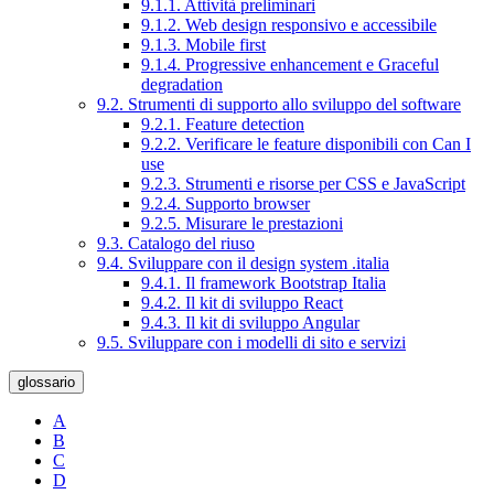
9.1.1. Attività preliminari
9.1.2. Web design responsivo e accessibile
9.1.3. Mobile first
9.1.4. Progressive enhancement e Graceful
degradation
9.2. Strumenti di supporto allo sviluppo del software
9.2.1. Feature detection
9.2.2. Verificare le feature disponibili con Can I
use
9.2.3. Strumenti e risorse per CSS e JavaScript
9.2.4. Supporto browser
9.2.5. Misurare le prestazioni
9.3. Catalogo del riuso
9.4. Sviluppare con il design system .italia
9.4.1. Il framework Bootstrap Italia
9.4.2. Il kit di sviluppo React
9.4.3. Il kit di sviluppo Angular
9.5. Sviluppare con i modelli di sito e servizi
glossario
A
B
C
D