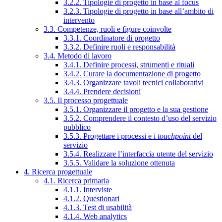
3.2.2. Tipologie di progetto in base al focus
3.2.3. Tipologie di progetto in base all’ambito di
intervento
3.3. Competenze, ruoli e figure coinvolte
3.3.1. Coordinatore di progetto
3.3.2. Definire ruoli e responsabilità
3.4. Metodo di lavoro
3.4.1. Definire processi, strumenti e rituali
3.4.2. Curare la documentazione di progetto
3.4.3. Organizzare tavoli tecnici collaborativi
3.4.4. Prendere decisioni
3.5. Il processo progettuale
3.5.1. Organizzare il progetto e la sua gestione
3.5.2. Comprendere il contesto d’uso del servizio
pubblico
3.5.3. Progettare i processi e i
touchpoint
del
servizio
3.5.4. Realizzare l’interfaccia utente del servizio
3.5.5. Validare la soluzione ottenuta
4. Ricerca progettuale
4.1. Ricerca primaria
4.1.1. Interviste
4.1.2. Questionari
4.1.3. Test di usabilità
4.1.4. Web analytics