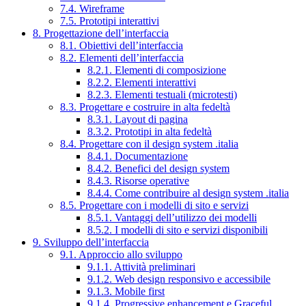
7.4. Wireframe
7.5. Prototipi interattivi
8. Progettazione dell’interfaccia
8.1. Obiettivi dell’interfaccia
8.2. Elementi dell’interfaccia
8.2.1. Elementi di composizione
8.2.2. Elementi interattivi
8.2.3. Elementi testuali (microtesti)
8.3. Progettare e costruire in alta fedeltà
8.3.1. Layout di pagina
8.3.2. Prototipi in alta fedeltà
8.4. Progettare con il design system .italia
8.4.1. Documentazione
8.4.2. Benefici del design system
8.4.3. Risorse operative
8.4.4. Come contribuire al design system .italia
8.5. Progettare con i modelli di sito e servizi
8.5.1. Vantaggi dell’utilizzo dei modelli
8.5.2. I modelli di sito e servizi disponibili
9. Sviluppo dell’interfaccia
9.1. Approccio allo sviluppo
9.1.1. Attività preliminari
9.1.2. Web design responsivo e accessibile
9.1.3. Mobile first
9.1.4. Progressive enhancement e Graceful