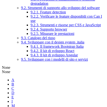
degradation
9.2. Strumenti di supporto allo sviluppo del software
9.2.1. Feature detection
9.2.2. Verificare le feature disponibili con Can I
use
9.2.3. Strumenti e risorse per CSS e JavaScript
9.2.4. Supporto browser
9.2.5. Misurare le prestazioni
9.3. Catalogo del riuso
9.4. Sviluppare con il design system .italia
9.4.1. Il framework Bootstrap Italia
9.4.2. Il kit di sviluppo React
9.4.3. Il kit di sviluppo Angular
9.5. Sviluppare con i modelli di sito e servizi
None
None
A
B
C
D
E
I
M