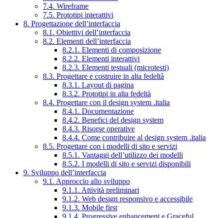
7.4. Wireframe
7.5. Prototipi interattivi
8. Progettazione dell’interfaccia
8.1. Obiettivi dell’interfaccia
8.2. Elementi dell’interfaccia
8.2.1. Elementi di composizione
8.2.2. Elementi interattivi
8.2.3. Elementi testuali (microtesti)
8.3. Progettare e costruire in alta fedeltà
8.3.1. Layout di pagina
8.3.2. Prototipi in alta fedeltà
8.4. Progettare con il design system .italia
8.4.1. Documentazione
8.4.2. Benefici del design system
8.4.3. Risorse operative
8.4.4. Come contribuire al design system .italia
8.5. Progettare con i modelli di sito e servizi
8.5.1. Vantaggi dell’utilizzo dei modelli
8.5.2. I modelli di sito e servizi disponibili
9. Sviluppo dell’interfaccia
9.1. Approccio allo sviluppo
9.1.1. Attività preliminari
9.1.2. Web design responsivo e accessibile
9.1.3. Mobile first
9.1.4. Progressive enhancement e Graceful