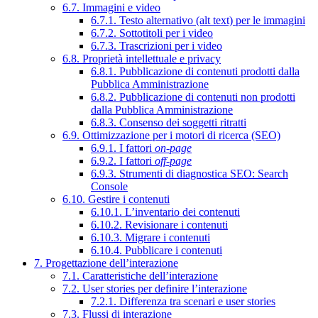
6.7. Immagini e video
6.7.1. Testo alternativo (alt text) per le immagini
6.7.2. Sottotitoli per i video
6.7.3. Trascrizioni per i video
6.8. Proprietà intellettuale e privacy
6.8.1. Pubblicazione di contenuti prodotti dalla
Pubblica Amministrazione
6.8.2. Pubblicazione di contenuti non prodotti
dalla Pubblica Amministrazione
6.8.3. Consenso dei soggetti ritratti
6.9. Ottimizzazione per i motori di ricerca (SEO)
6.9.1. I fattori
on-page
6.9.2. I fattori
off-page
6.9.3. Strumenti di diagnostica SEO: Search
Console
6.10. Gestire i contenuti
6.10.1. L’inventario dei contenuti
6.10.2. Revisionare i contenuti
6.10.3. Migrare i contenuti
6.10.4. Pubblicare i contenuti
7. Progettazione dell’interazione
7.1. Caratteristiche dell’interazione
7.2. User stories per definire l’interazione
7.2.1. Differenza tra scenari e user stories
7.3. Flussi di interazione