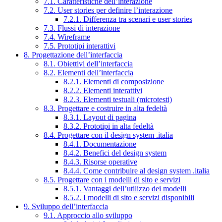
7.1. Caratteristiche dell’interazione
7.2. User stories per definire l’interazione
7.2.1. Differenza tra scenari e user stories
7.3. Flussi di interazione
7.4. Wireframe
7.5. Prototipi interattivi
8. Progettazione dell’interfaccia
8.1. Obiettivi dell’interfaccia
8.2. Elementi dell’interfaccia
8.2.1. Elementi di composizione
8.2.2. Elementi interattivi
8.2.3. Elementi testuali (microtesti)
8.3. Progettare e costruire in alta fedeltà
8.3.1. Layout di pagina
8.3.2. Prototipi in alta fedeltà
8.4. Progettare con il design system .italia
8.4.1. Documentazione
8.4.2. Benefici del design system
8.4.3. Risorse operative
8.4.4. Come contribuire al design system .italia
8.5. Progettare con i modelli di sito e servizi
8.5.1. Vantaggi dell’utilizzo dei modelli
8.5.2. I modelli di sito e servizi disponibili
9. Sviluppo dell’interfaccia
9.1. Approccio allo sviluppo