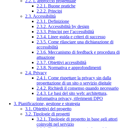
2.2. L’approccio progettuale
2.2.1. Buone pratiche
2.2.2. Principi
2.3. Accessibilità
2.3.1. Definizione
2.3.2. Accessibilità by design
2.3.3. Principi per l’accessibilità
2.3.4. Linee guida e criteri di successo
2.3.5. Come rilasciare una dichiarazione di
accessibilità
2.3.6. Meccanismo di feedback e procedura di
attuazione
2.3.7. Obiettivi accessibilità
2.3.8. Normativa e approfondimenti
2.4. Privacy
2.4.1. Come rispettare la privacy sin dalla
progettazione di un sito o servizio digitale
2.4.2. Richiedi il consenso quando necessario
2.4.3. Le basi del sito web: architettura,
informativa privacy, riferimenti DPO
3. Pianificazione, gestione e strategia
3.1. Obiettivi del progetto
3.2. Tipologie di progetti
3.2.1. Tipologie di progetto in base agli attori
coinvolti nel servizio