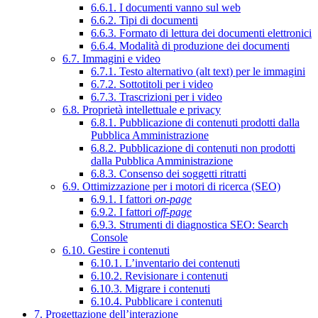
6.6.1. I documenti vanno sul web
6.6.2. Tipi di documenti
6.6.3. Formato di lettura dei documenti elettronici
6.6.4. Modalità di produzione dei documenti
6.7. Immagini e video
6.7.1. Testo alternativo (alt text) per le immagini
6.7.2. Sottotitoli per i video
6.7.3. Trascrizioni per i video
6.8. Proprietà intellettuale e privacy
6.8.1. Pubblicazione di contenuti prodotti dalla
Pubblica Amministrazione
6.8.2. Pubblicazione di contenuti non prodotti
dalla Pubblica Amministrazione
6.8.3. Consenso dei soggetti ritratti
6.9. Ottimizzazione per i motori di ricerca (SEO)
6.9.1. I fattori
on-page
6.9.2. I fattori
off-page
6.9.3. Strumenti di diagnostica SEO: Search
Console
6.10. Gestire i contenuti
6.10.1. L’inventario dei contenuti
6.10.2. Revisionare i contenuti
6.10.3. Migrare i contenuti
6.10.4. Pubblicare i contenuti
7. Progettazione dell’interazione