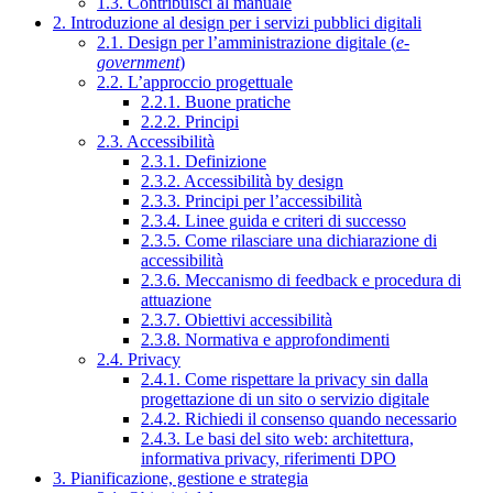
1.3. Contribuisci al manuale
2. Introduzione al design per i servizi pubblici digitali
2.1. Design per l’amministrazione digitale (
e-
government
)
2.2. L’approccio progettuale
2.2.1. Buone pratiche
2.2.2. Principi
2.3. Accessibilità
2.3.1. Definizione
2.3.2. Accessibilità by design
2.3.3. Principi per l’accessibilità
2.3.4. Linee guida e criteri di successo
2.3.5. Come rilasciare una dichiarazione di
accessibilità
2.3.6. Meccanismo di feedback e procedura di
attuazione
2.3.7. Obiettivi accessibilità
2.3.8. Normativa e approfondimenti
2.4. Privacy
2.4.1. Come rispettare la privacy sin dalla
progettazione di un sito o servizio digitale
2.4.2. Richiedi il consenso quando necessario
2.4.3. Le basi del sito web: architettura,
informativa privacy, riferimenti DPO
3. Pianificazione, gestione e strategia