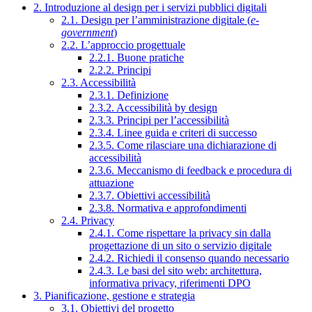
2. Introduzione al design per i servizi pubblici digitali
2.1. Design per l’amministrazione digitale (
e-
government
)
2.2. L’approccio progettuale
2.2.1. Buone pratiche
2.2.2. Principi
2.3. Accessibilità
2.3.1. Definizione
2.3.2. Accessibilità by design
2.3.3. Principi per l’accessibilità
2.3.4. Linee guida e criteri di successo
2.3.5. Come rilasciare una dichiarazione di
accessibilità
2.3.6. Meccanismo di feedback e procedura di
attuazione
2.3.7. Obiettivi accessibilità
2.3.8. Normativa e approfondimenti
2.4. Privacy
2.4.1. Come rispettare la privacy sin dalla
progettazione di un sito o servizio digitale
2.4.2. Richiedi il consenso quando necessario
2.4.3. Le basi del sito web: architettura,
informativa privacy, riferimenti DPO
3. Pianificazione, gestione e strategia
3.1. Obiettivi del progetto