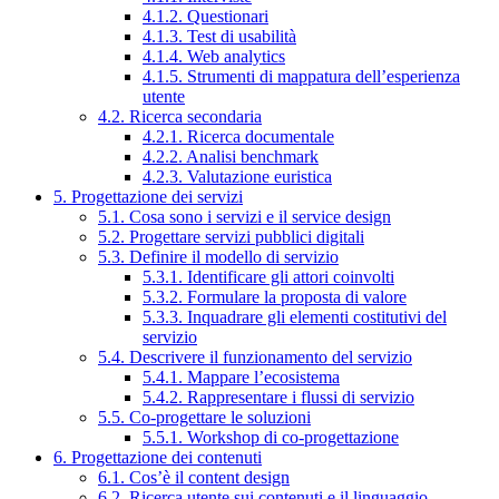
4.1.2. Questionari
4.1.3. Test di usabilità
4.1.4. Web analytics
4.1.5. Strumenti di mappatura dell’esperienza
utente
4.2. Ricerca secondaria
4.2.1. Ricerca documentale
4.2.2. Analisi benchmark
4.2.3. Valutazione euristica
5. Progettazione dei servizi
5.1. Cosa sono i servizi e il service design
5.2. Progettare servizi pubblici digitali
5.3. Definire il modello di servizio
5.3.1. Identificare gli attori coinvolti
5.3.2. Formulare la proposta di valore
5.3.3. Inquadrare gli elementi costitutivi del
servizio
5.4. Descrivere il funzionamento del servizio
5.4.1. Mappare l’ecosistema
5.4.2. Rappresentare i flussi di servizio
5.5. Co-progettare le soluzioni
5.5.1. Workshop di co-progettazione
6. Progettazione dei contenuti
6.1. Cos’è il content design
6.2. Ricerca utente sui contenuti e il linguaggio