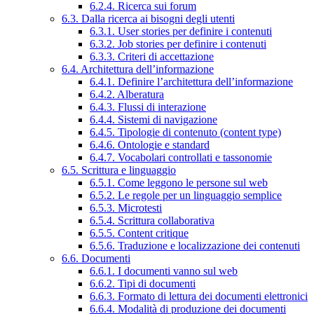
6.2.4. Ricerca sui forum
6.3. Dalla ricerca ai bisogni degli utenti
6.3.1. User stories per definire i contenuti
6.3.2. Job stories per definire i contenuti
6.3.3. Criteri di accettazione
6.4. Architettura dell’informazione
6.4.1. Definire l’architettura dell’informazione
6.4.2. Alberatura
6.4.3. Flussi di interazione
6.4.4. Sistemi di navigazione
6.4.5. Tipologie di contenuto (content type)
6.4.6. Ontologie e standard
6.4.7. Vocabolari controllati e tassonomie
6.5. Scrittura e linguaggio
6.5.1. Come leggono le persone sul web
6.5.2. Le regole per un linguaggio semplice
6.5.3. Microtesti
6.5.4. Scrittura collaborativa
6.5.5. Content critique
6.5.6. Traduzione e localizzazione dei contenuti
6.6. Documenti
6.6.1. I documenti vanno sul web
6.6.2. Tipi di documenti
6.6.3. Formato di lettura dei documenti elettronici
6.6.4. Modalità di produzione dei documenti