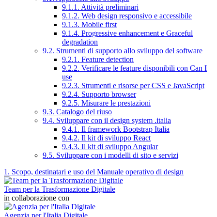
9.1.1. Attività preliminari
9.1.2. Web design responsivo e accessibile
9.1.3. Mobile first
9.1.4. Progressive enhancement e Graceful
degradation
9.2. Strumenti di supporto allo sviluppo del software
9.2.1. Feature detection
9.2.2. Verificare le feature disponibili con Can I
use
9.2.3. Strumenti e risorse per CSS e JavaScript
9.2.4. Supporto browser
9.2.5. Misurare le prestazioni
9.3. Catalogo del riuso
9.4. Sviluppare con il design system .italia
9.4.1. Il framework Bootstrap Italia
9.4.2. Il kit di sviluppo React
9.4.3. Il kit di sviluppo Angular
9.5. Sviluppare con i modelli di sito e servizi
1. Scopo, destinatari e uso del Manuale operativo di design
Team per la Trasformazione Digitale
in collaborazione con
Agenzia per l'Italia Digitale