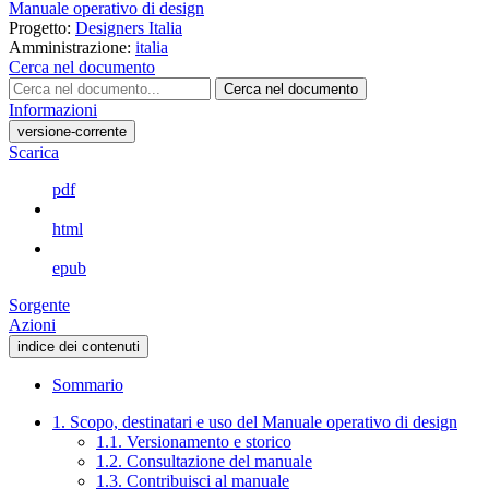
Manuale operativo di design
Progetto:
Designers Italia
Amministrazione:
italia
Cerca nel documento
Cerca nel documento
Informazioni
versione-corrente
Scarica
pdf
html
epub
Sorgente
Azioni
indice dei contenuti
Sommario
1. Scopo, destinatari e uso del Manuale operativo di design
1.1. Versionamento e storico
1.2. Consultazione del manuale
1.3. Contribuisci al manuale