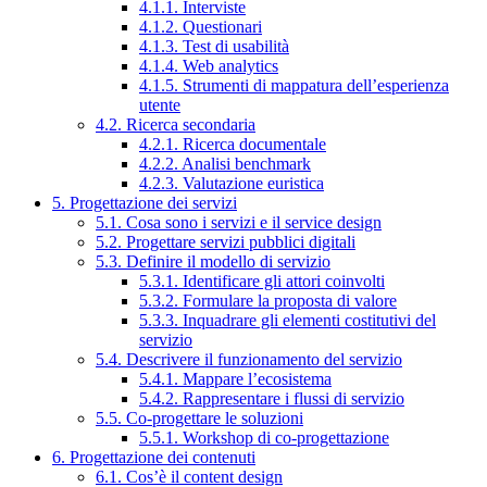
4.1.1. Interviste
4.1.2. Questionari
4.1.3. Test di usabilità
4.1.4. Web analytics
4.1.5. Strumenti di mappatura dell’esperienza
utente
4.2. Ricerca secondaria
4.2.1. Ricerca documentale
4.2.2. Analisi benchmark
4.2.3. Valutazione euristica
5. Progettazione dei servizi
5.1. Cosa sono i servizi e il service design
5.2. Progettare servizi pubblici digitali
5.3. Definire il modello di servizio
5.3.1. Identificare gli attori coinvolti
5.3.2. Formulare la proposta di valore
5.3.3. Inquadrare gli elementi costitutivi del
servizio
5.4. Descrivere il funzionamento del servizio
5.4.1. Mappare l’ecosistema
5.4.2. Rappresentare i flussi di servizio
5.5. Co-progettare le soluzioni
5.5.1. Workshop di co-progettazione
6. Progettazione dei contenuti
6.1. Cos’è il content design