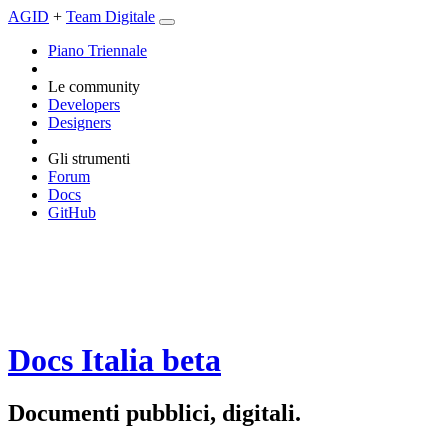
AGID
+
Team Digitale
Piano Triennale
Le community
Developers
Designers
Gli strumenti
Forum
Docs
GitHub
Docs Italia
beta
Documenti pubblici, digitali.