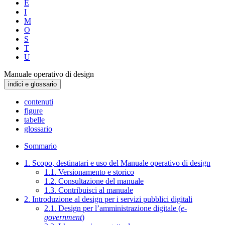
E
I
M
O
S
T
U
Manuale operativo di design
indici e glossario
contenuti
figure
tabelle
glossario
Sommario
1. Scopo, destinatari e uso del Manuale operativo di design
1.1. Versionamento e storico
1.2. Consultazione del manuale
1.3. Contribuisci al manuale
2. Introduzione al design per i servizi pubblici digitali
2.1. Design per l’amministrazione digitale (
e-
government
)