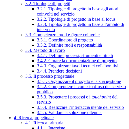
3.2. Tipologie di progetti
3.2.1. Tipologie di progetto in base agli attori
coinvolti nel servizio
3.2.2. Tipologie di progetto in base al focus
3.2.3. Tipologie di progetto in base all’ambito di
intervento
3.3. Competenze, ruoli e figure coinvolte
3.3.1. Coordinatore di progetto
3.3.2. Definire ruoli e responsabilità
3.4. Metodo di lavoro
3.4.1. Definire processi, strumenti e rituali
3.4.2. Curare la documentazione di progetto
3.4.3. Organizzare tavoli tecnici collaborativi
3.4.4. Prendere decisioni
3.5. Il processo progettuale
3.5.1. Organizzare il progetto e la sua gestione
3.5.2. Comprendere il contesto d’uso del servizio
pubblico
3.5.3. Progettare i processi e i
touchpoint
del
servizio
3.5.4. Realizzare l’interfaccia utente del servizio
3.5.5. Validare la soluzione ottenuta
4. Ricerca progettuale
4.1. Ricerca primaria
4.1.1. Interviste