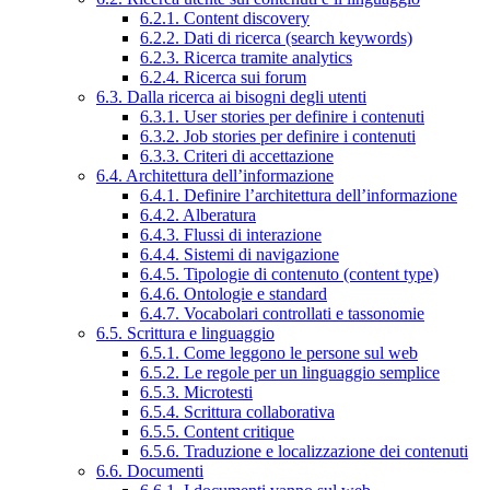
6.2.1. Content discovery
6.2.2. Dati di ricerca (search keywords)
6.2.3. Ricerca tramite analytics
6.2.4. Ricerca sui forum
6.3. Dalla ricerca ai bisogni degli utenti
6.3.1. User stories per definire i contenuti
6.3.2. Job stories per definire i contenuti
6.3.3. Criteri di accettazione
6.4. Architettura dell’informazione
6.4.1. Definire l’architettura dell’informazione
6.4.2. Alberatura
6.4.3. Flussi di interazione
6.4.4. Sistemi di navigazione
6.4.5. Tipologie di contenuto (content type)
6.4.6. Ontologie e standard
6.4.7. Vocabolari controllati e tassonomie
6.5. Scrittura e linguaggio
6.5.1. Come leggono le persone sul web
6.5.2. Le regole per un linguaggio semplice
6.5.3. Microtesti
6.5.4. Scrittura collaborativa
6.5.5. Content critique
6.5.6. Traduzione e localizzazione dei contenuti
6.6. Documenti