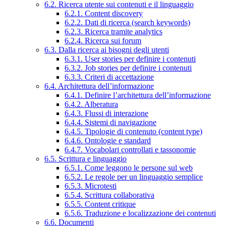
6.2. Ricerca utente sui contenuti e il linguaggio
6.2.1. Content discovery
6.2.2. Dati di ricerca (search keywords)
6.2.3. Ricerca tramite analytics
6.2.4. Ricerca sui forum
6.3. Dalla ricerca ai bisogni degli utenti
6.3.1. User stories per definire i contenuti
6.3.2. Job stories per definire i contenuti
6.3.3. Criteri di accettazione
6.4. Architettura dell’informazione
6.4.1. Definire l’architettura dell’informazione
6.4.2. Alberatura
6.4.3. Flussi di interazione
6.4.4. Sistemi di navigazione
6.4.5. Tipologie di contenuto (content type)
6.4.6. Ontologie e standard
6.4.7. Vocabolari controllati e tassonomie
6.5. Scrittura e linguaggio
6.5.1. Come leggono le persone sul web
6.5.2. Le regole per un linguaggio semplice
6.5.3. Microtesti
6.5.4. Scrittura collaborativa
6.5.5. Content critique
6.5.6. Traduzione e localizzazione dei contenuti
6.6. Documenti