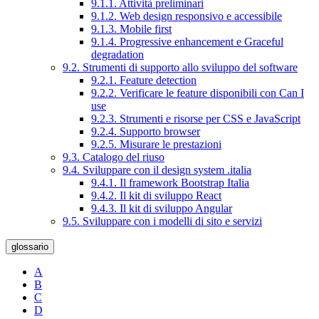
9.1.1. Attività preliminari
9.1.2. Web design responsivo e accessibile
9.1.3. Mobile first
9.1.4. Progressive enhancement e Graceful
degradation
9.2. Strumenti di supporto allo sviluppo del software
9.2.1. Feature detection
9.2.2. Verificare le feature disponibili con Can I
use
9.2.3. Strumenti e risorse per CSS e JavaScript
9.2.4. Supporto browser
9.2.5. Misurare le prestazioni
9.3. Catalogo del riuso
9.4. Sviluppare con il design system .italia
9.4.1. Il framework Bootstrap Italia
9.4.2. Il kit di sviluppo React
9.4.3. Il kit di sviluppo Angular
9.5. Sviluppare con i modelli di sito e servizi
glossario
A
B
C
D