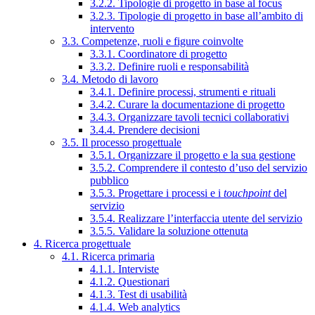
3.2.2. Tipologie di progetto in base al focus
3.2.3. Tipologie di progetto in base all’ambito di
intervento
3.3. Competenze, ruoli e figure coinvolte
3.3.1. Coordinatore di progetto
3.3.2. Definire ruoli e responsabilità
3.4. Metodo di lavoro
3.4.1. Definire processi, strumenti e rituali
3.4.2. Curare la documentazione di progetto
3.4.3. Organizzare tavoli tecnici collaborativi
3.4.4. Prendere decisioni
3.5. Il processo progettuale
3.5.1. Organizzare il progetto e la sua gestione
3.5.2. Comprendere il contesto d’uso del servizio
pubblico
3.5.3. Progettare i processi e i
touchpoint
del
servizio
3.5.4. Realizzare l’interfaccia utente del servizio
3.5.5. Validare la soluzione ottenuta
4. Ricerca progettuale
4.1. Ricerca primaria
4.1.1. Interviste
4.1.2. Questionari
4.1.3. Test di usabilità
4.1.4. Web analytics