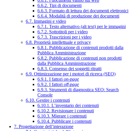
6.6.1. I documenti vanno sul web
6.6.2. Tipi di documenti
6.6.3. Formato di lettura dei documenti elettronici
6.6.4. Modalità di produzione dei documenti
6.7. Immagini e video
6.7.1. Testo alternativo (alt text) per le immagini
6.7.2. Sottotitoli per i video
6.7.3. Trascrizioni per i video
6.8. Proprietà intellettuale e privacy
6.8.1. Pubblicazione di contenuti prodotti dalla
Pubblica Amministrazione
6.8.2. Pubblicazione di contenuti non prodotti
dalla Pubblica Amministrazione
6.8.3. Consenso dei soggetti ritratti
6.9. Ottimizzazione per i motori di ricerca (SEO)
6.9.1. I fattori
on-page
6.9.2. I fattori
off-page
6.9.3. Strumenti di diagnostica SEO: Search
Console
6.10. Gestire i contenuti
6.10.1. L’inventario dei contenuti
6.10.2. Revisionare i contenuti
6.10.3. Migrare i contenuti
6.10.4. Pubblicare i contenuti
7. Progettazione dell’interazione