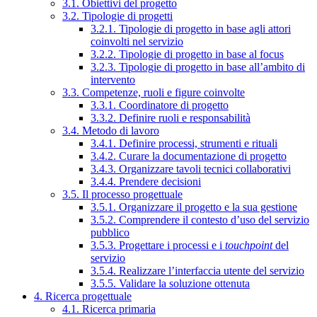
3.1. Obiettivi del progetto
3.2. Tipologie di progetti
3.2.1. Tipologie di progetto in base agli attori
coinvolti nel servizio
3.2.2. Tipologie di progetto in base al focus
3.2.3. Tipologie di progetto in base all’ambito di
intervento
3.3. Competenze, ruoli e figure coinvolte
3.3.1. Coordinatore di progetto
3.3.2. Definire ruoli e responsabilità
3.4. Metodo di lavoro
3.4.1. Definire processi, strumenti e rituali
3.4.2. Curare la documentazione di progetto
3.4.3. Organizzare tavoli tecnici collaborativi
3.4.4. Prendere decisioni
3.5. Il processo progettuale
3.5.1. Organizzare il progetto e la sua gestione
3.5.2. Comprendere il contesto d’uso del servizio
pubblico
3.5.3. Progettare i processi e i
touchpoint
del
servizio
3.5.4. Realizzare l’interfaccia utente del servizio
3.5.5. Validare la soluzione ottenuta
4. Ricerca progettuale
4.1. Ricerca primaria