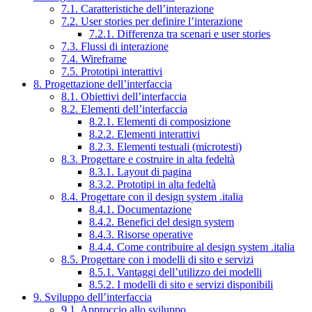
7.1. Caratteristiche dell’interazione
7.2. User stories per definire l’interazione
7.2.1. Differenza tra scenari e user stories
7.3. Flussi di interazione
7.4. Wireframe
7.5. Prototipi interattivi
8. Progettazione dell’interfaccia
8.1. Obiettivi dell’interfaccia
8.2. Elementi dell’interfaccia
8.2.1. Elementi di composizione
8.2.2. Elementi interattivi
8.2.3. Elementi testuali (microtesti)
8.3. Progettare e costruire in alta fedeltà
8.3.1. Layout di pagina
8.3.2. Prototipi in alta fedeltà
8.4. Progettare con il design system .italia
8.4.1. Documentazione
8.4.2. Benefici del design system
8.4.3. Risorse operative
8.4.4. Come contribuire al design system .italia
8.5. Progettare con i modelli di sito e servizi
8.5.1. Vantaggi dell’utilizzo dei modelli
8.5.2. I modelli di sito e servizi disponibili
9. Sviluppo dell’interfaccia
9.1. Approccio allo sviluppo