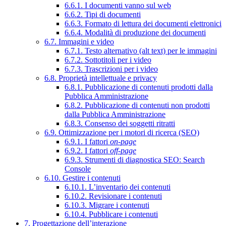
6.6.1. I documenti vanno sul web
6.6.2. Tipi di documenti
6.6.3. Formato di lettura dei documenti elettronici
6.6.4. Modalità di produzione dei documenti
6.7. Immagini e video
6.7.1. Testo alternativo (alt text) per le immagini
6.7.2. Sottotitoli per i video
6.7.3. Trascrizioni per i video
6.8. Proprietà intellettuale e privacy
6.8.1. Pubblicazione di contenuti prodotti dalla
Pubblica Amministrazione
6.8.2. Pubblicazione di contenuti non prodotti
dalla Pubblica Amministrazione
6.8.3. Consenso dei soggetti ritratti
6.9. Ottimizzazione per i motori di ricerca (SEO)
6.9.1. I fattori
on-page
6.9.2. I fattori
off-page
6.9.3. Strumenti di diagnostica SEO: Search
Console
6.10. Gestire i contenuti
6.10.1. L’inventario dei contenuti
6.10.2. Revisionare i contenuti
6.10.3. Migrare i contenuti
6.10.4. Pubblicare i contenuti
7. Progettazione dell’interazione