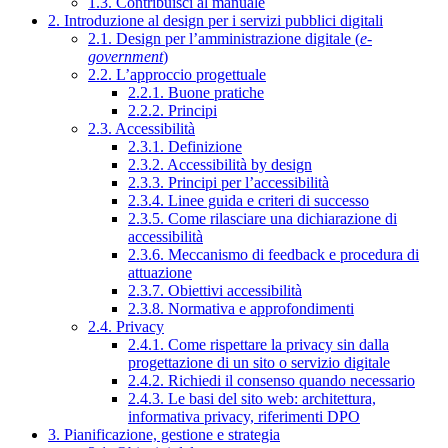
1.3. Contribuisci al manuale
2. Introduzione al design per i servizi pubblici digitali
2.1. Design per l’amministrazione digitale (
e-
government
)
2.2. L’approccio progettuale
2.2.1. Buone pratiche
2.2.2. Principi
2.3. Accessibilità
2.3.1. Definizione
2.3.2. Accessibilità by design
2.3.3. Principi per l’accessibilità
2.3.4. Linee guida e criteri di successo
2.3.5. Come rilasciare una dichiarazione di
accessibilità
2.3.6. Meccanismo di feedback e procedura di
attuazione
2.3.7. Obiettivi accessibilità
2.3.8. Normativa e approfondimenti
2.4. Privacy
2.4.1. Come rispettare la privacy sin dalla
progettazione di un sito o servizio digitale
2.4.2. Richiedi il consenso quando necessario
2.4.3. Le basi del sito web: architettura,
informativa privacy, riferimenti DPO
3. Pianificazione, gestione e strategia