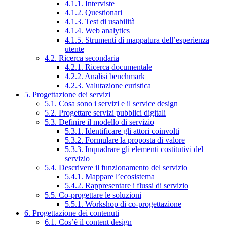
4.1.1. Interviste
4.1.2. Questionari
4.1.3. Test di usabilità
4.1.4. Web analytics
4.1.5. Strumenti di mappatura dell’esperienza
utente
4.2. Ricerca secondaria
4.2.1. Ricerca documentale
4.2.2. Analisi benchmark
4.2.3. Valutazione euristica
5. Progettazione dei servizi
5.1. Cosa sono i servizi e il service design
5.2. Progettare servizi pubblici digitali
5.3. Definire il modello di servizio
5.3.1. Identificare gli attori coinvolti
5.3.2. Formulare la proposta di valore
5.3.3. Inquadrare gli elementi costitutivi del
servizio
5.4. Descrivere il funzionamento del servizio
5.4.1. Mappare l’ecosistema
5.4.2. Rappresentare i flussi di servizio
5.5. Co-progettare le soluzioni
5.5.1. Workshop di co-progettazione
6. Progettazione dei contenuti
6.1. Cos’è il content design