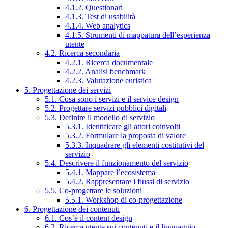
4.1.2. Questionari
4.1.3. Test di usabilità
4.1.4. Web analytics
4.1.5. Strumenti di mappatura dell’esperienza
utente
4.2. Ricerca secondaria
4.2.1. Ricerca documentale
4.2.2. Analisi benchmark
4.2.3. Valutazione euristica
5. Progettazione dei servizi
5.1. Cosa sono i servizi e il service design
5.2. Progettare servizi pubblici digitali
5.3. Definire il modello di servizio
5.3.1. Identificare gli attori coinvolti
5.3.2. Formulare la proposta di valore
5.3.3. Inquadrare gli elementi costitutivi del
servizio
5.4. Descrivere il funzionamento del servizio
5.4.1. Mappare l’ecosistema
5.4.2. Rappresentare i flussi di servizio
5.5. Co-progettare le soluzioni
5.5.1. Workshop di co-progettazione
6. Progettazione dei contenuti
6.1. Cos’è il content design
6.2. Ricerca utente sui contenuti e il linguaggio