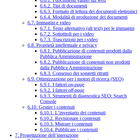
6.6.1. I documenti vanno sul web
6.6.2. Tipi di documenti
6.6.3. Formato di lettura dei documenti elettronici
6.6.4. Modalità di produzione dei documenti
6.7. Immagini e video
6.7.1. Testo alternativo (alt text) per le immagini
6.7.2. Sottotitoli per i video
6.7.3. Trascrizioni per i video
6.8. Proprietà intellettuale e privacy
6.8.1. Pubblicazione di contenuti prodotti dalla
Pubblica Amministrazione
6.8.2. Pubblicazione di contenuti non prodotti
dalla Pubblica Amministrazione
6.8.3. Consenso dei soggetti ritratti
6.9. Ottimizzazione per i motori di ricerca (SEO)
6.9.1. I fattori
on-page
6.9.2. I fattori
off-page
6.9.3. Strumenti di diagnostica SEO: Search
Console
6.10. Gestire i contenuti
6.10.1. L’inventario dei contenuti
6.10.2. Revisionare i contenuti
6.10.3. Migrare i contenuti
6.10.4. Pubblicare i contenuti
7. Progettazione dell’interazione