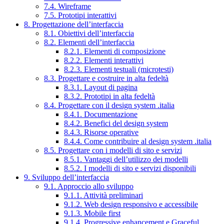
7.4. Wireframe
7.5. Prototipi interattivi
8. Progettazione dell’interfaccia
8.1. Obiettivi dell’interfaccia
8.2. Elementi dell’interfaccia
8.2.1. Elementi di composizione
8.2.2. Elementi interattivi
8.2.3. Elementi testuali (microtesti)
8.3. Progettare e costruire in alta fedeltà
8.3.1. Layout di pagina
8.3.2. Prototipi in alta fedeltà
8.4. Progettare con il design system .italia
8.4.1. Documentazione
8.4.2. Benefici del design system
8.4.3. Risorse operative
8.4.4. Come contribuire al design system .italia
8.5. Progettare con i modelli di sito e servizi
8.5.1. Vantaggi dell’utilizzo dei modelli
8.5.2. I modelli di sito e servizi disponibili
9. Sviluppo dell’interfaccia
9.1. Approccio allo sviluppo
9.1.1. Attività preliminari
9.1.2. Web design responsivo e accessibile
9.1.3. Mobile first
9.1.4. Progressive enhancement e Graceful