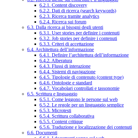
6.2.1. Content discovery
6.2.2. Dati di ricerca (search keywords)
6.2.3. Ricerca tramite analytics
6.2.4. Ricerca sui forum
6.3. Dalla ricerca ai bisogni degli utenti
6.3.1. User stories per definire i contenuti
6.3.2. Job stories per definire i contenuti
6.3.3. Criteri di accettazione
6.4. Architettura dell’informazione
6.4.1. Definire l’architettura dell’informazione
6.4.2. Alberatura
6.4.3. Flussi di interazione
6.4.4. Sistemi di navigazione
6.4.5. Tipologie di contenuto (content type)
6.4.6. Ontologie e standard
6.4.7. Vocabolari controllati e tassonomie
6.5. Scrittura e linguaggio
6.5.1. Come leggono le persone sul web
6.5.2. Le regole per un linguaggio semplice
6.5.3. Microtesti
6.5.4. Scrittura collaborativa
6.5.5. Content critique
6.5.6. Traduzione e localizzazione dei contenuti
6.6. Documenti