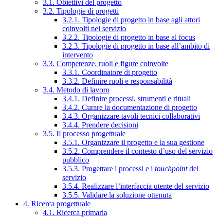
3.1. Obiettivi del progetto
3.2. Tipologie di progetti
3.2.1. Tipologie di progetto in base agli attori
coinvolti nel servizio
3.2.2. Tipologie di progetto in base al focus
3.2.3. Tipologie di progetto in base all’ambito di
intervento
3.3. Competenze, ruoli e figure coinvolte
3.3.1. Coordinatore di progetto
3.3.2. Definire ruoli e responsabilità
3.4. Metodo di lavoro
3.4.1. Definire processi, strumenti e rituali
3.4.2. Curare la documentazione di progetto
3.4.3. Organizzare tavoli tecnici collaborativi
3.4.4. Prendere decisioni
3.5. Il processo progettuale
3.5.1. Organizzare il progetto e la sua gestione
3.5.2. Comprendere il contesto d’uso del servizio
pubblico
3.5.3. Progettare i processi e i
touchpoint
del
servizio
3.5.4. Realizzare l’interfaccia utente del servizio
3.5.5. Validare la soluzione ottenuta
4. Ricerca progettuale
4.1. Ricerca primaria