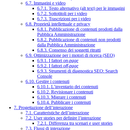
6.7. Immagini e video
6.7.1. Testo alternativo (alt text) per le immagini
6.7.2. Sottotitoli per i video
6.7.3. Trascrizioni per i video
6.8. Proprietà intellettuale e privacy
6.8.1. Pubblicazione di contenuti prodotti dalla
Pubblica Amministrazione
6.8.2. Pubblicazione di contenuti non prodotti
dalla Pubblica Amministrazione
6.8.3. Consenso dei soggetti ritratti
6.9. Ottimizzazione per i motori di ricerca (SEO)
6.9.1. I fattori
on-page
6.9.2. I fattori
off-page
6.9.3. Strumenti di diagnostica SEO: Search
Console
6.10. Gestire i contenuti
6.10.1. L’inventario dei contenuti
6.10.2. Revisionare i contenuti
6.10.3. Migrare i contenuti
6.10.4. Pubblicare i contenuti
7. Progettazione dell’interazione
7.1. Caratteristiche dell’interazione
7.2. User stories per definire l’interazione
7.2.1. Differenza tra scenari e user stories
7.3. Flussi di interazione