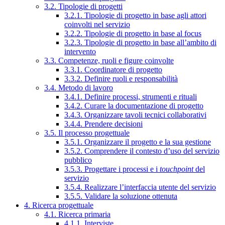
3.2. Tipologie di progetti
3.2.1. Tipologie di progetto in base agli attori
coinvolti nel servizio
3.2.2. Tipologie di progetto in base al focus
3.2.3. Tipologie di progetto in base all’ambito di
intervento
3.3. Competenze, ruoli e figure coinvolte
3.3.1. Coordinatore di progetto
3.3.2. Definire ruoli e responsabilità
3.4. Metodo di lavoro
3.4.1. Definire processi, strumenti e rituali
3.4.2. Curare la documentazione di progetto
3.4.3. Organizzare tavoli tecnici collaborativi
3.4.4. Prendere decisioni
3.5. Il processo progettuale
3.5.1. Organizzare il progetto e la sua gestione
3.5.2. Comprendere il contesto d’uso del servizio
pubblico
3.5.3. Progettare i processi e i
touchpoint
del
servizio
3.5.4. Realizzare l’interfaccia utente del servizio
3.5.5. Validare la soluzione ottenuta
4. Ricerca progettuale
4.1. Ricerca primaria
4.1.1. Interviste