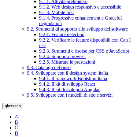
9.1.1. Attività preliminari
9.1.2. Web design responsivo e accessibile
9.1.3. Mobile first
9.1.4. Progressive enhancement e Graceful
degradation
9.2. Strumenti di supporto allo sviluppo del software
9.2.1. Feature detection
9.2.2. Verificare le feature disponibili con Can I
use
9.2.3. Strumenti e risorse per CSS e JavaScript
9.2.4. Supporto browser
9.2.5. Misurare le prestazioni
9.3. Catalogo del riuso
9.4. Sviluppare con il design system .italia
9.4.1. Il framework Bootstrap Italia
9.4.2. Il kit di sviluppo React
9.4.3. Il kit di sviluppo Angular
9.5. Sviluppare con i modelli di sito e servizi
glossario
A
B
C
D