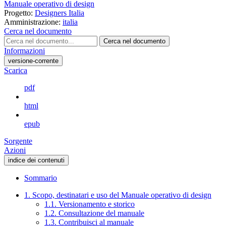
Manuale operativo di design
Progetto:
Designers Italia
Amministrazione:
italia
Cerca nel documento
Cerca nel documento
Informazioni
versione-corrente
Scarica
pdf
html
epub
Sorgente
Azioni
indice dei contenuti
Sommario
1. Scopo, destinatari e uso del Manuale operativo di design
1.1. Versionamento e storico
1.2. Consultazione del manuale
1.3. Contribuisci al manuale