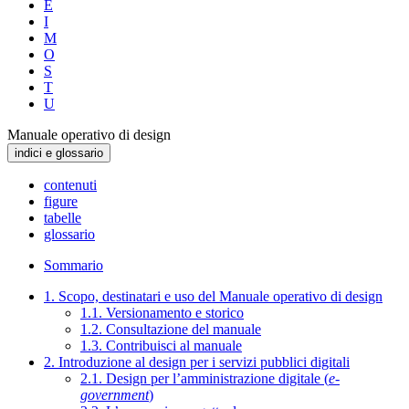
E
I
M
O
S
T
U
Manuale operativo di design
indici e glossario
contenuti
figure
tabelle
glossario
Sommario
1. Scopo, destinatari e uso del Manuale operativo di design
1.1. Versionamento e storico
1.2. Consultazione del manuale
1.3. Contribuisci al manuale
2. Introduzione al design per i servizi pubblici digitali
2.1. Design per l’amministrazione digitale (
e-
government
)