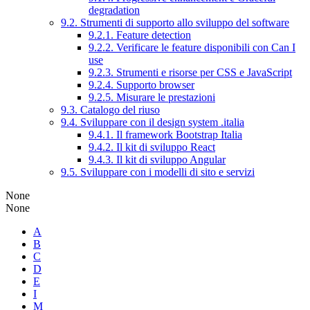
degradation
9.2. Strumenti di supporto allo sviluppo del software
9.2.1. Feature detection
9.2.2. Verificare le feature disponibili con Can I
use
9.2.3. Strumenti e risorse per CSS e JavaScript
9.2.4. Supporto browser
9.2.5. Misurare le prestazioni
9.3. Catalogo del riuso
9.4. Sviluppare con il design system .italia
9.4.1. Il framework Bootstrap Italia
9.4.2. Il kit di sviluppo React
9.4.3. Il kit di sviluppo Angular
9.5. Sviluppare con i modelli di sito e servizi
None
None
A
B
C
D
E
I
M