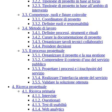
3.2.2. Tipologie di progetto in base al focus
3.2.3. Tipologie di progetto in base all’ambito di
intervento
3.3. Competenze, ruoli e figure coinvolte
3.3.1. Coordinatore di progetto
3.3.2. Definire ruoli e responsabilità
3.4. Metodo di lavoro
3.4.1. Definire processi, strumenti e rituali
3.4.2. Curare la documentazione di progetto
3.4.3. Organizzare tavoli tecnici collaborativi
3.4.4. Prendere decisioni
3.5. Il processo progettuale
3.5.1. Organizzare il progetto e la sua gestione
3.5.2. Comprendere il contesto d’uso del servizio
pubblico
3.5.3. Progettare i processi e i
touchpoint
del
servizio
3.5.4. Realizzare l’interfaccia utente del servizio
3.5.5. Validare la soluzione ottenuta
4. Ricerca progettuale
4.1. Ricerca primaria
4.1.1. Interviste
4.1.2. Questionari
4.1.3. Test di usabilità
4.1.4. Web analytics