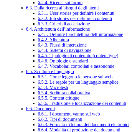
6.2.4. Ricerca sui forum
6.3. Dalla ricerca ai bisogni degli utenti
6.3.1. User stories per definire i contenuti
6.3.2. Job stories per definire i contenuti
6.3.3. Criteri di accettazione
6.4. Architettura dell’informazione
6.4.1. Definire l’architettura dell’informazione
6.4.2. Alberatura
6.4.3. Flussi di interazione
6.4.4. Sistemi di navigazione
6.4.5. Tipologie di contenuto (content type)
6.4.6. Ontologie e standard
6.4.7. Vocabolari controllati e tassonomie
6.5. Scrittura e linguaggio
6.5.1. Come leggono le persone sul web
6.5.2. Le regole per un linguaggio semplice
6.5.3. Microtesti
6.5.4. Scrittura collaborativa
6.5.5. Content critique
6.5.6. Traduzione e localizzazione dei contenuti
6.6. Documenti
6.6.1. I documenti vanno sul web
6.6.2. Tipi di documenti
6.6.3. Formato di lettura dei documenti elettronici
6.6.4. Modalità di produzione dei documenti