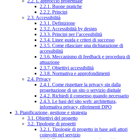
2.2. L’approccio progettuale
2.2.1. Buone pratiche
2.2.2. Principi
2.3. Accessibilità
2.3.1. Definizione
2.3.2. Accessibilità by design
2.3.3. Principi per l’accessibilità
2.3.4. Linee guida e criteri di successo
2.3.5. Come rilasciare una dichiarazione di
accessibilità
2.3.6. Meccanismo di feedback e procedura di
attuazione
2.3.7. Obiettivi accessibilità
2.3.8. Normativa e approfondimenti
2.4. Privacy
2.4.1. Come rispettare la privacy sin dalla
progettazione di un sito o servizio digitale
2.4.2. Richiedi il consenso quando necessario
2.4.3. Le basi del sito web: architettura,
informativa privacy, riferimenti DPO
3. Pianificazione, gestione e strategia
3.1. Obiettivi del progetto
3.2. Tipologie di progetti
3.2.1. Tipologie di progetto in base agli attori
coinvolti nel servizio