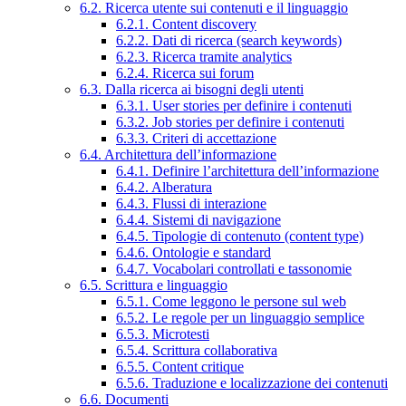
6.2. Ricerca utente sui contenuti e il linguaggio
6.2.1. Content discovery
6.2.2. Dati di ricerca (search keywords)
6.2.3. Ricerca tramite analytics
6.2.4. Ricerca sui forum
6.3. Dalla ricerca ai bisogni degli utenti
6.3.1. User stories per definire i contenuti
6.3.2. Job stories per definire i contenuti
6.3.3. Criteri di accettazione
6.4. Architettura dell’informazione
6.4.1. Definire l’architettura dell’informazione
6.4.2. Alberatura
6.4.3. Flussi di interazione
6.4.4. Sistemi di navigazione
6.4.5. Tipologie di contenuto (content type)
6.4.6. Ontologie e standard
6.4.7. Vocabolari controllati e tassonomie
6.5. Scrittura e linguaggio
6.5.1. Come leggono le persone sul web
6.5.2. Le regole per un linguaggio semplice
6.5.3. Microtesti
6.5.4. Scrittura collaborativa
6.5.5. Content critique
6.5.6. Traduzione e localizzazione dei contenuti
6.6. Documenti