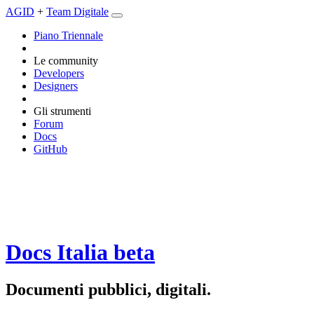
AGID
+
Team Digitale
Piano Triennale
Le community
Developers
Designers
Gli strumenti
Forum
Docs
GitHub
Docs Italia
beta
Documenti pubblici, digitali.