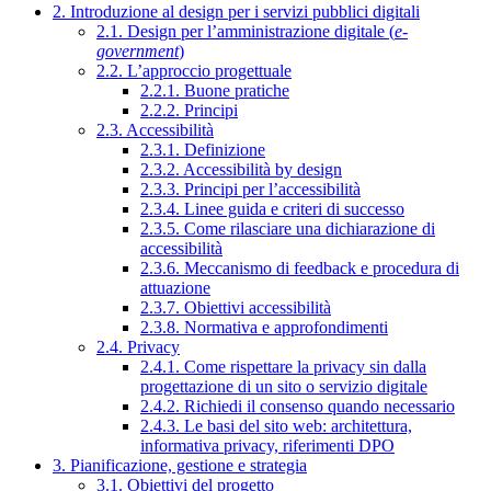
2. Introduzione al design per i servizi pubblici digitali
2.1. Design per l’amministrazione digitale (
e-
government
)
2.2. L’approccio progettuale
2.2.1. Buone pratiche
2.2.2. Principi
2.3. Accessibilità
2.3.1. Definizione
2.3.2. Accessibilità by design
2.3.3. Principi per l’accessibilità
2.3.4. Linee guida e criteri di successo
2.3.5. Come rilasciare una dichiarazione di
accessibilità
2.3.6. Meccanismo di feedback e procedura di
attuazione
2.3.7. Obiettivi accessibilità
2.3.8. Normativa e approfondimenti
2.4. Privacy
2.4.1. Come rispettare la privacy sin dalla
progettazione di un sito o servizio digitale
2.4.2. Richiedi il consenso quando necessario
2.4.3. Le basi del sito web: architettura,
informativa privacy, riferimenti DPO
3. Pianificazione, gestione e strategia
3.1. Obiettivi del progetto