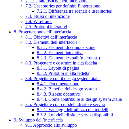
7.1. Caratteristiche dell’interazione
7.2. User stories per definire l’interazione
7.2.1. Differenza tra scenari e user stories
7.3. Flussi di interazione
7.4. Wireframe
7.5. Prototipi interattivi
8. Progettazione dell’interfaccia
8.1. Obiettivi dell’interfaccia
8.2. Elementi dell’interfaccia
8.2.1. Elementi di composizione
8.2.2. Elementi interattivi
8.2.3. Elementi testuali (microtesti)
8.3. Progettare e costruire in alta fedeltà
8.3.1. Layout di pagina
8.3.2. Prototipi in alta fedeltà
8.4. Progettare con il design system .italia
8.4.1. Documentazione
8.4.2. Benefici del design system
8.4.3. Risorse operative
8.4.4. Come contribuire al design system .italia
8.5. Progettare con i modelli di sito e servizi
8.5.1. Vantaggi dell’utilizzo dei modelli
8.5.2. I modelli di sito e servizi disponibili
9. Sviluppo dell’interfaccia
9.1. Approccio allo sviluppo