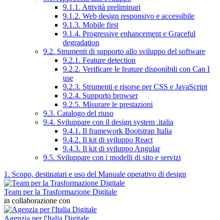
9.1.1. Attività preliminari
9.1.2. Web design responsivo e accessibile
9.1.3. Mobile first
9.1.4. Progressive enhancement e Graceful
degradation
9.2. Strumenti di supporto allo sviluppo del software
9.2.1. Feature detection
9.2.2. Verificare le feature disponibili con Can I
use
9.2.3. Strumenti e risorse per CSS e JavaScript
9.2.4. Supporto browser
9.2.5. Misurare le prestazioni
9.3. Catalogo del riuso
9.4. Sviluppare con il design system .italia
9.4.1. Il framework Bootstrap Italia
9.4.2. Il kit di sviluppo React
9.4.3. Il kit di sviluppo Angular
9.5. Sviluppare con i modelli di sito e servizi
1. Scopo, destinatari e uso del Manuale operativo di design
Team per la Trasformazione Digitale
in collaborazione con
Agenzia per l'Italia Digitale