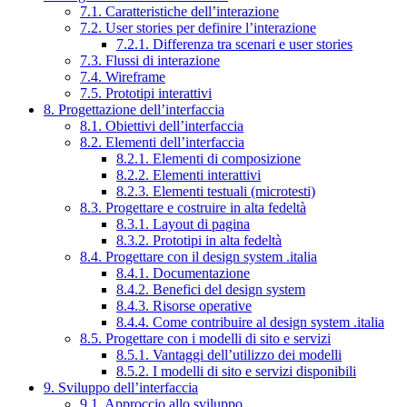
7.1. Caratteristiche dell’interazione
7.2. User stories per definire l’interazione
7.2.1. Differenza tra scenari e user stories
7.3. Flussi di interazione
7.4. Wireframe
7.5. Prototipi interattivi
8. Progettazione dell’interfaccia
8.1. Obiettivi dell’interfaccia
8.2. Elementi dell’interfaccia
8.2.1. Elementi di composizione
8.2.2. Elementi interattivi
8.2.3. Elementi testuali (microtesti)
8.3. Progettare e costruire in alta fedeltà
8.3.1. Layout di pagina
8.3.2. Prototipi in alta fedeltà
8.4. Progettare con il design system .italia
8.4.1. Documentazione
8.4.2. Benefici del design system
8.4.3. Risorse operative
8.4.4. Come contribuire al design system .italia
8.5. Progettare con i modelli di sito e servizi
8.5.1. Vantaggi dell’utilizzo dei modelli
8.5.2. I modelli di sito e servizi disponibili
9. Sviluppo dell’interfaccia
9.1. Approccio allo sviluppo