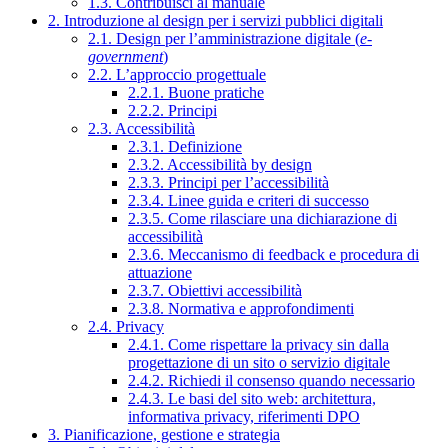
1.3. Contribuisci al manuale
2. Introduzione al design per i servizi pubblici digitali
2.1. Design per l’amministrazione digitale (
e-
government
)
2.2. L’approccio progettuale
2.2.1. Buone pratiche
2.2.2. Principi
2.3. Accessibilità
2.3.1. Definizione
2.3.2. Accessibilità by design
2.3.3. Principi per l’accessibilità
2.3.4. Linee guida e criteri di successo
2.3.5. Come rilasciare una dichiarazione di
accessibilità
2.3.6. Meccanismo di feedback e procedura di
attuazione
2.3.7. Obiettivi accessibilità
2.3.8. Normativa e approfondimenti
2.4. Privacy
2.4.1. Come rispettare la privacy sin dalla
progettazione di un sito o servizio digitale
2.4.2. Richiedi il consenso quando necessario
2.4.3. Le basi del sito web: architettura,
informativa privacy, riferimenti DPO
3. Pianificazione, gestione e strategia