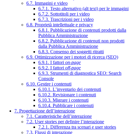
6.7. Immagini e video
6.7.1. Testo alternativo (alt text) per le immagini
6.7.2. Sottotitoli per i video
6.7.3. Trascrizioni per i video
6.8. Proprietà intellettuale e privacy
6.8.1. Pubblicazione di contenuti prodotti dalla
Pubblica Amministrazione
6.8.2. Pubblicazione di contenuti non prodotti
dalla Pubblica Amministrazione
6.8.3. Consenso dei soggetti ritratti
6.9. Ottimizzazione per i motori di ricerca (SEO)
6.9.1. I fattori
on-page
6.9.2. I fattori
off-page
6.9.3. Strumenti di diagnostica SEO: Search
Console
6.10. Gestire i contenuti
6.10.1. L’inventario dei contenuti
6.10.2. Revisionare i contenuti
6.10.3. Migrare i contenuti
6.10.4. Pubblicare i contenuti
7. Progettazione dell’interazione
7.1. Caratteristiche dell’interazione
7.2. User stories per definire l’interazione
7.2.1. Differenza tra scenari e user stories
7.3. Flussi di interazione