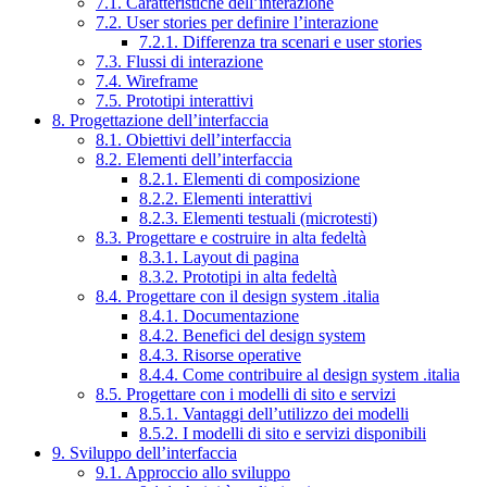
7.1. Caratteristiche dell’interazione
7.2. User stories per definire l’interazione
7.2.1. Differenza tra scenari e user stories
7.3. Flussi di interazione
7.4. Wireframe
7.5. Prototipi interattivi
8. Progettazione dell’interfaccia
8.1. Obiettivi dell’interfaccia
8.2. Elementi dell’interfaccia
8.2.1. Elementi di composizione
8.2.2. Elementi interattivi
8.2.3. Elementi testuali (microtesti)
8.3. Progettare e costruire in alta fedeltà
8.3.1. Layout di pagina
8.3.2. Prototipi in alta fedeltà
8.4. Progettare con il design system .italia
8.4.1. Documentazione
8.4.2. Benefici del design system
8.4.3. Risorse operative
8.4.4. Come contribuire al design system .italia
8.5. Progettare con i modelli di sito e servizi
8.5.1. Vantaggi dell’utilizzo dei modelli
8.5.2. I modelli di sito e servizi disponibili
9. Sviluppo dell’interfaccia
9.1. Approccio allo sviluppo