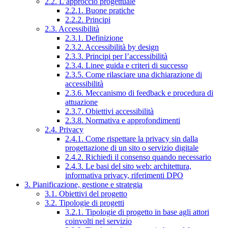
2.2. L’approccio progettuale
2.2.1. Buone pratiche
2.2.2. Principi
2.3. Accessibilità
2.3.1. Definizione
2.3.2. Accessibilità by design
2.3.3. Principi per l’accessibilità
2.3.4. Linee guida e criteri di successo
2.3.5. Come rilasciare una dichiarazione di
accessibilità
2.3.6. Meccanismo di feedback e procedura di
attuazione
2.3.7. Obiettivi accessibilità
2.3.8. Normativa e approfondimenti
2.4. Privacy
2.4.1. Come rispettare la privacy sin dalla
progettazione di un sito o servizio digitale
2.4.2. Richiedi il consenso quando necessario
2.4.3. Le basi del sito web: architettura,
informativa privacy, riferimenti DPO
3. Pianificazione, gestione e strategia
3.1. Obiettivi del progetto
3.2. Tipologie di progetti
3.2.1. Tipologie di progetto in base agli attori
coinvolti nel servizio