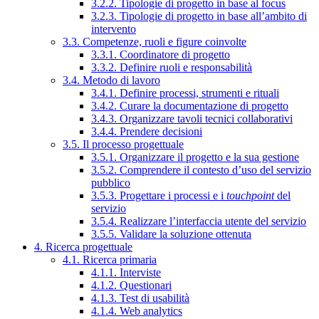
3.2.2. Tipologie di progetto in base al focus
3.2.3. Tipologie di progetto in base all’ambito di
intervento
3.3. Competenze, ruoli e figure coinvolte
3.3.1. Coordinatore di progetto
3.3.2. Definire ruoli e responsabilità
3.4. Metodo di lavoro
3.4.1. Definire processi, strumenti e rituali
3.4.2. Curare la documentazione di progetto
3.4.3. Organizzare tavoli tecnici collaborativi
3.4.4. Prendere decisioni
3.5. Il processo progettuale
3.5.1. Organizzare il progetto e la sua gestione
3.5.2. Comprendere il contesto d’uso del servizio
pubblico
3.5.3. Progettare i processi e i
touchpoint
del
servizio
3.5.4. Realizzare l’interfaccia utente del servizio
3.5.5. Validare la soluzione ottenuta
4. Ricerca progettuale
4.1. Ricerca primaria
4.1.1. Interviste
4.1.2. Questionari
4.1.3. Test di usabilità
4.1.4. Web analytics