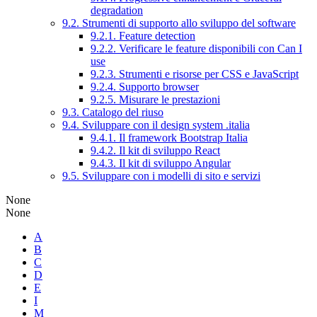
degradation
9.2. Strumenti di supporto allo sviluppo del software
9.2.1. Feature detection
9.2.2. Verificare le feature disponibili con Can I
use
9.2.3. Strumenti e risorse per CSS e JavaScript
9.2.4. Supporto browser
9.2.5. Misurare le prestazioni
9.3. Catalogo del riuso
9.4. Sviluppare con il design system .italia
9.4.1. Il framework Bootstrap Italia
9.4.2. Il kit di sviluppo React
9.4.3. Il kit di sviluppo Angular
9.5. Sviluppare con i modelli di sito e servizi
None
None
A
B
C
D
E
I
M