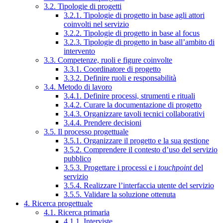
3.2. Tipologie di progetti
3.2.1. Tipologie di progetto in base agli attori
coinvolti nel servizio
3.2.2. Tipologie di progetto in base al focus
3.2.3. Tipologie di progetto in base all’ambito di
intervento
3.3. Competenze, ruoli e figure coinvolte
3.3.1. Coordinatore di progetto
3.3.2. Definire ruoli e responsabilità
3.4. Metodo di lavoro
3.4.1. Definire processi, strumenti e rituali
3.4.2. Curare la documentazione di progetto
3.4.3. Organizzare tavoli tecnici collaborativi
3.4.4. Prendere decisioni
3.5. Il processo progettuale
3.5.1. Organizzare il progetto e la sua gestione
3.5.2. Comprendere il contesto d’uso del servizio
pubblico
3.5.3. Progettare i processi e i
touchpoint
del
servizio
3.5.4. Realizzare l’interfaccia utente del servizio
3.5.5. Validare la soluzione ottenuta
4. Ricerca progettuale
4.1. Ricerca primaria
4.1.1. Interviste