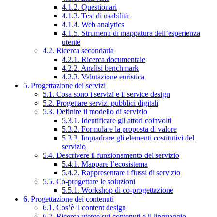
4.1.2. Questionari
4.1.3. Test di usabilità
4.1.4. Web analytics
4.1.5. Strumenti di mappatura dell’esperienza
utente
4.2. Ricerca secondaria
4.2.1. Ricerca documentale
4.2.2. Analisi benchmark
4.2.3. Valutazione euristica
5. Progettazione dei servizi
5.1. Cosa sono i servizi e il service design
5.2. Progettare servizi pubblici digitali
5.3. Definire il modello di servizio
5.3.1. Identificare gli attori coinvolti
5.3.2. Formulare la proposta di valore
5.3.3. Inquadrare gli elementi costitutivi del
servizio
5.4. Descrivere il funzionamento del servizio
5.4.1. Mappare l’ecosistema
5.4.2. Rappresentare i flussi di servizio
5.5. Co-progettare le soluzioni
5.5.1. Workshop di co-progettazione
6. Progettazione dei contenuti
6.1. Cos’è il content design
6.2. Ricerca utente sui contenuti e il linguaggio