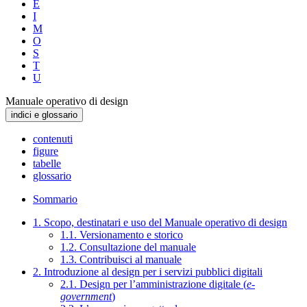
E
I
M
O
S
T
U
Manuale operativo di design
indici e glossario
contenuti
figure
tabelle
glossario
Sommario
1. Scopo, destinatari e uso del Manuale operativo di design
1.1. Versionamento e storico
1.2. Consultazione del manuale
1.3. Contribuisci al manuale
2. Introduzione al design per i servizi pubblici digitali
2.1. Design per l’amministrazione digitale (
e-
government
)