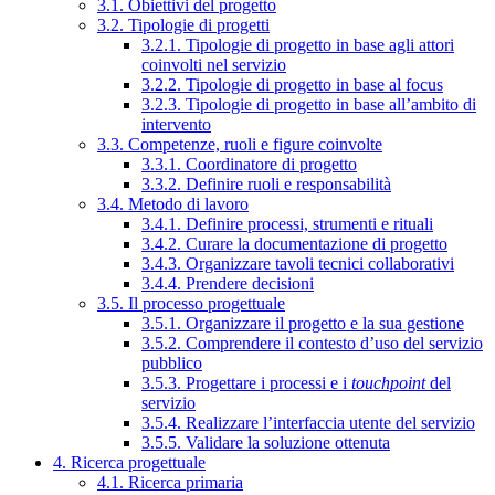
3.1. Obiettivi del progetto
3.2. Tipologie di progetti
3.2.1. Tipologie di progetto in base agli attori
coinvolti nel servizio
3.2.2. Tipologie di progetto in base al focus
3.2.3. Tipologie di progetto in base all’ambito di
intervento
3.3. Competenze, ruoli e figure coinvolte
3.3.1. Coordinatore di progetto
3.3.2. Definire ruoli e responsabilità
3.4. Metodo di lavoro
3.4.1. Definire processi, strumenti e rituali
3.4.2. Curare la documentazione di progetto
3.4.3. Organizzare tavoli tecnici collaborativi
3.4.4. Prendere decisioni
3.5. Il processo progettuale
3.5.1. Organizzare il progetto e la sua gestione
3.5.2. Comprendere il contesto d’uso del servizio
pubblico
3.5.3. Progettare i processi e i
touchpoint
del
servizio
3.5.4. Realizzare l’interfaccia utente del servizio
3.5.5. Validare la soluzione ottenuta
4. Ricerca progettuale
4.1. Ricerca primaria