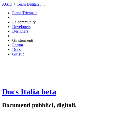
AGID
+
Team Digitale
Piano Triennale
Le community
Developers
Designers
Gli strumenti
Forum
Docs
GitHub
Docs Italia
beta
Documenti pubblici, digitali.