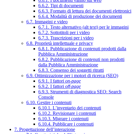
6.6.1. I documenti vanno sul web
6.6.2. Tipi di documenti
6.6.3. Formato di lettura dei documenti elettronici
6.6.4. Modalità di produzione dei documenti
6.7. Immagini e video
6.7.1. Testo alternativo (alt text) per le immagini
6.7.2. Sottotitoli per i video
6.7.3. Trascrizioni per i video
6.8. Proprietà intellettuale e privacy
6.8.1. Pubblicazione di contenuti prodotti dalla
Pubblica Amministrazione
6.8.2. Pubblicazione di contenuti non prodotti
dalla Pubblica Amministrazione
6.8.3. Consenso dei soggetti ritratti
6.9. Ottimizzazione per i motori di ricerca (SEO)
6.9.1. I fattori
on-page
6.9.2. I fattori
off-page
6.9.3. Strumenti di diagnostica SEO: Search
Console
6.10. Gestire i contenuti
6.10.1. L’inventario dei contenuti
6.10.2. Revisionare i contenuti
6.10.3. Migrare i contenuti
6.10.4. Pubblicare i contenuti
7. Progettazione dell’interazione