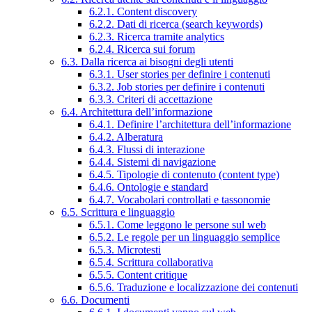
6.2.1. Content discovery
6.2.2. Dati di ricerca (search keywords)
6.2.3. Ricerca tramite analytics
6.2.4. Ricerca sui forum
6.3. Dalla ricerca ai bisogni degli utenti
6.3.1. User stories per definire i contenuti
6.3.2. Job stories per definire i contenuti
6.3.3. Criteri di accettazione
6.4. Architettura dell’informazione
6.4.1. Definire l’architettura dell’informazione
6.4.2. Alberatura
6.4.3. Flussi di interazione
6.4.4. Sistemi di navigazione
6.4.5. Tipologie di contenuto (content type)
6.4.6. Ontologie e standard
6.4.7. Vocabolari controllati e tassonomie
6.5. Scrittura e linguaggio
6.5.1. Come leggono le persone sul web
6.5.2. Le regole per un linguaggio semplice
6.5.3. Microtesti
6.5.4. Scrittura collaborativa
6.5.5. Content critique
6.5.6. Traduzione e localizzazione dei contenuti
6.6. Documenti