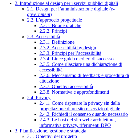
2. Introduzione al design per i servizi pubblici digitali
2.1. Design per l’amministrazione digitale (
e-
government
)
2.2. L’approccio progettuale
2.2.1. Buone pratiche
2.2.2. Principi
2.3. Accessibilità
2.3.1. Definizione
2.3.2. Accessibilità by design
2.3.3. Principi per l’accessibilità
2.3.4. Linee guida e criteri di successo
2.3.5. Come rilasciare una dichiarazione di
accessibilità
2.3.6. Meccanismo di feedback e procedura di
attuazione
2.3.7. Obiettivi accessibilità
2.3.8. Normativa e approfondimenti
2.4. Privacy
2.4.1. Come rispettare la privacy sin dalla
progettazione di un sito o servizio digitale
2.4.2. Richiedi il consenso quando necessario
2.4.3. Le basi del sito web: architettura,
informativa privacy, riferimenti DPO
3. Pianificazione, gestione e strategia
3.1. Obiettivi del progetto