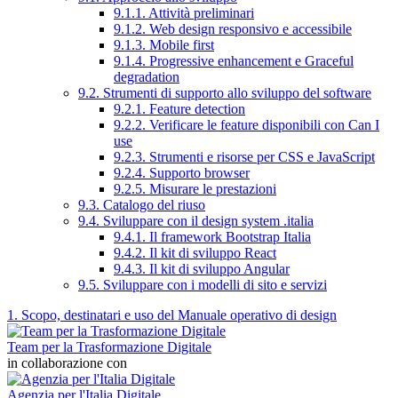
9.1.1. Attività preliminari
9.1.2. Web design responsivo e accessibile
9.1.3. Mobile first
9.1.4. Progressive enhancement e Graceful
degradation
9.2. Strumenti di supporto allo sviluppo del software
9.2.1. Feature detection
9.2.2. Verificare le feature disponibili con Can I
use
9.2.3. Strumenti e risorse per CSS e JavaScript
9.2.4. Supporto browser
9.2.5. Misurare le prestazioni
9.3. Catalogo del riuso
9.4. Sviluppare con il design system .italia
9.4.1. Il framework Bootstrap Italia
9.4.2. Il kit di sviluppo React
9.4.3. Il kit di sviluppo Angular
9.5. Sviluppare con i modelli di sito e servizi
1. Scopo, destinatari e uso del Manuale operativo di design
Team per la Trasformazione Digitale
in collaborazione con
Agenzia per l'Italia Digitale