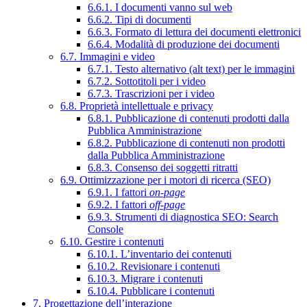
6.6.1. I documenti vanno sul web
6.6.2. Tipi di documenti
6.6.3. Formato di lettura dei documenti elettronici
6.6.4. Modalità di produzione dei documenti
6.7. Immagini e video
6.7.1. Testo alternativo (alt text) per le immagini
6.7.2. Sottotitoli per i video
6.7.3. Trascrizioni per i video
6.8. Proprietà intellettuale e privacy
6.8.1. Pubblicazione di contenuti prodotti dalla
Pubblica Amministrazione
6.8.2. Pubblicazione di contenuti non prodotti
dalla Pubblica Amministrazione
6.8.3. Consenso dei soggetti ritratti
6.9. Ottimizzazione per i motori di ricerca (SEO)
6.9.1. I fattori
on-page
6.9.2. I fattori
off-page
6.9.3. Strumenti di diagnostica SEO: Search
Console
6.10. Gestire i contenuti
6.10.1. L’inventario dei contenuti
6.10.2. Revisionare i contenuti
6.10.3. Migrare i contenuti
6.10.4. Pubblicare i contenuti
7. Progettazione dell’interazione