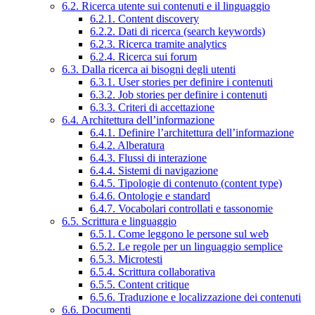
6.2. Ricerca utente sui contenuti e il linguaggio
6.2.1. Content discovery
6.2.2. Dati di ricerca (search keywords)
6.2.3. Ricerca tramite analytics
6.2.4. Ricerca sui forum
6.3. Dalla ricerca ai bisogni degli utenti
6.3.1. User stories per definire i contenuti
6.3.2. Job stories per definire i contenuti
6.3.3. Criteri di accettazione
6.4. Architettura dell’informazione
6.4.1. Definire l’architettura dell’informazione
6.4.2. Alberatura
6.4.3. Flussi di interazione
6.4.4. Sistemi di navigazione
6.4.5. Tipologie di contenuto (content type)
6.4.6. Ontologie e standard
6.4.7. Vocabolari controllati e tassonomie
6.5. Scrittura e linguaggio
6.5.1. Come leggono le persone sul web
6.5.2. Le regole per un linguaggio semplice
6.5.3. Microtesti
6.5.4. Scrittura collaborativa
6.5.5. Content critique
6.5.6. Traduzione e localizzazione dei contenuti
6.6. Documenti