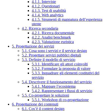
4.1.1. Interviste
4.1.2. Questionari
4.1.3. Test di usabilità
4.1.4. Web analytics
4.1.5. Strumenti di mappatura dell’esperienza
utente
4.2. Ricerca secondaria
4.2.1. Ricerca documentale
4.2.2. Analisi benchmark
4.2.3. Valutazione euristica
5. Progettazione dei servizi
5.1. Cosa sono i servizi e il service design
5.2. Progettare servizi pubblici digitali
5.3. Definire il modello di servizio
5.3.1. Identificare gli attori coinvolti
5.3.2. Formulare la proposta di valore
5.3.3. Inquadrare gli elementi costitutivi del
servizio
5.4. Descrivere il funzionamento del servizio
5.4.1. Mappare l’ecosistema
5.4.2. Rappresentare i flussi di servizio
5.5. Co-progettare le soluzioni
5.5.1. Workshop di co-progettazione
6. Progettazione dei contenuti
6.1. Cos’è il content design