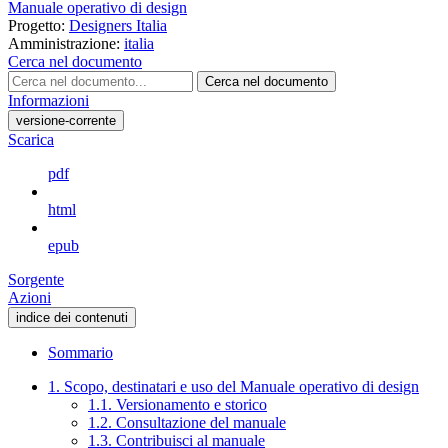
Manuale operativo di design
Progetto:
Designers Italia
Amministrazione:
italia
Cerca nel documento
Cerca nel documento
Informazioni
versione-corrente
Scarica
pdf
html
epub
Sorgente
Azioni
indice dei contenuti
Sommario
1. Scopo, destinatari e uso del Manuale operativo di design
1.1. Versionamento e storico
1.2. Consultazione del manuale
1.3. Contribuisci al manuale