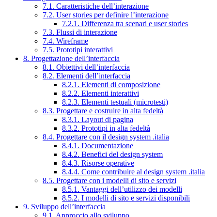
7.1. Caratteristiche dell’interazione
7.2. User stories per definire l’interazione
7.2.1. Differenza tra scenari e user stories
7.3. Flussi di interazione
7.4. Wireframe
7.5. Prototipi interattivi
8. Progettazione dell’interfaccia
8.1. Obiettivi dell’interfaccia
8.2. Elementi dell’interfaccia
8.2.1. Elementi di composizione
8.2.2. Elementi interattivi
8.2.3. Elementi testuali (microtesti)
8.3. Progettare e costruire in alta fedeltà
8.3.1. Layout di pagina
8.3.2. Prototipi in alta fedeltà
8.4. Progettare con il design system .italia
8.4.1. Documentazione
8.4.2. Benefici del design system
8.4.3. Risorse operative
8.4.4. Come contribuire al design system .italia
8.5. Progettare con i modelli di sito e servizi
8.5.1. Vantaggi dell’utilizzo dei modelli
8.5.2. I modelli di sito e servizi disponibili
9. Sviluppo dell’interfaccia
9.1. Approccio allo sviluppo