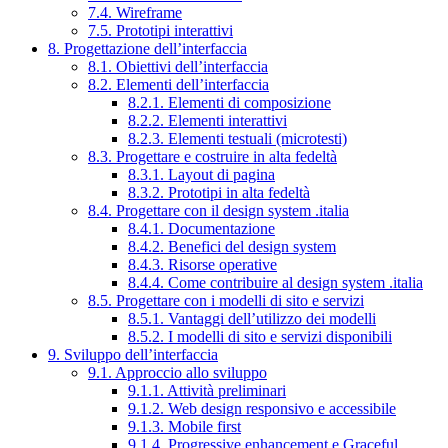
7.4. Wireframe
7.5. Prototipi interattivi
8. Progettazione dell’interfaccia
8.1. Obiettivi dell’interfaccia
8.2. Elementi dell’interfaccia
8.2.1. Elementi di composizione
8.2.2. Elementi interattivi
8.2.3. Elementi testuali (microtesti)
8.3. Progettare e costruire in alta fedeltà
8.3.1. Layout di pagina
8.3.2. Prototipi in alta fedeltà
8.4. Progettare con il design system .italia
8.4.1. Documentazione
8.4.2. Benefici del design system
8.4.3. Risorse operative
8.4.4. Come contribuire al design system .italia
8.5. Progettare con i modelli di sito e servizi
8.5.1. Vantaggi dell’utilizzo dei modelli
8.5.2. I modelli di sito e servizi disponibili
9. Sviluppo dell’interfaccia
9.1. Approccio allo sviluppo
9.1.1. Attività preliminari
9.1.2. Web design responsivo e accessibile
9.1.3. Mobile first
9.1.4. Progressive enhancement e Graceful