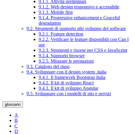
9.1.1. Attività preliminari
9.1.2. Web design responsivo e accessibile
9.1.3. Mobile first
9.1.4. Progressive enhancement e Graceful
degradation
9.2. Strumenti di supporto allo sviluppo del software
9.2.1. Feature detection
9.2.2. Verificare le feature disponibili con Can I
use
9.2.3. Strumenti e risorse per CSS e JavaScript
9.2.4. Supporto browser
9.2.5. Misurare le prestazioni
9.3. Catalogo del riuso
9.4. Sviluppare con il design system .italia
9.4.1. Il framework Bootstrap Italia
9.4.2. Il kit di sviluppo React
9.4.3. Il kit di sviluppo Angular
9.5. Sviluppare con i modelli di sito e servizi
glossario
A
B
C
D