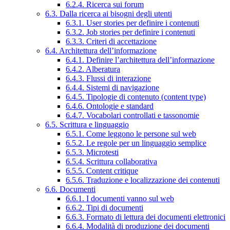
6.2.4. Ricerca sui forum
6.3. Dalla ricerca ai bisogni degli utenti
6.3.1. User stories per definire i contenuti
6.3.2. Job stories per definire i contenuti
6.3.3. Criteri di accettazione
6.4. Architettura dell’informazione
6.4.1. Definire l’architettura dell’informazione
6.4.2. Alberatura
6.4.3. Flussi di interazione
6.4.4. Sistemi di navigazione
6.4.5. Tipologie di contenuto (content type)
6.4.6. Ontologie e standard
6.4.7. Vocabolari controllati e tassonomie
6.5. Scrittura e linguaggio
6.5.1. Come leggono le persone sul web
6.5.2. Le regole per un linguaggio semplice
6.5.3. Microtesti
6.5.4. Scrittura collaborativa
6.5.5. Content critique
6.5.6. Traduzione e localizzazione dei contenuti
6.6. Documenti
6.6.1. I documenti vanno sul web
6.6.2. Tipi di documenti
6.6.3. Formato di lettura dei documenti elettronici
6.6.4. Modalità di produzione dei documenti