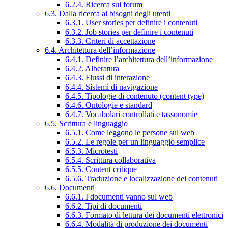
6.2.4. Ricerca sui forum
6.3. Dalla ricerca ai bisogni degli utenti
6.3.1. User stories per definire i contenuti
6.3.2. Job stories per definire i contenuti
6.3.3. Criteri di accettazione
6.4. Architettura dell’informazione
6.4.1. Definire l’architettura dell’informazione
6.4.2. Alberatura
6.4.3. Flussi di interazione
6.4.4. Sistemi di navigazione
6.4.5. Tipologie di contenuto (content type)
6.4.6. Ontologie e standard
6.4.7. Vocabolari controllati e tassonomie
6.5. Scrittura e linguaggio
6.5.1. Come leggono le persone sul web
6.5.2. Le regole per un linguaggio semplice
6.5.3. Microtesti
6.5.4. Scrittura collaborativa
6.5.5. Content critique
6.5.6. Traduzione e localizzazione dei contenuti
6.6. Documenti
6.6.1. I documenti vanno sul web
6.6.2. Tipi di documenti
6.6.3. Formato di lettura dei documenti elettronici
6.6.4. Modalità di produzione dei documenti