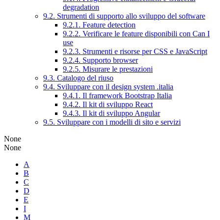
degradation
9.2. Strumenti di supporto allo sviluppo del software
9.2.1. Feature detection
9.2.2. Verificare le feature disponibili con Can I
use
9.2.3. Strumenti e risorse per CSS e JavaScript
9.2.4. Supporto browser
9.2.5. Misurare le prestazioni
9.3. Catalogo del riuso
9.4. Sviluppare con il design system .italia
9.4.1. Il framework Bootstrap Italia
9.4.2. Il kit di sviluppo React
9.4.3. Il kit di sviluppo Angular
9.5. Sviluppare con i modelli di sito e servizi
None
None
A
B
C
D
E
I
M