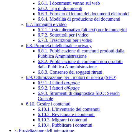
6.6.1. I documenti vanno sul web
6.6.2. Tipi di documenti
6.6.3. Formato di lettura dei documenti elettronici
6.6.4. Modalità di produzione dei documenti
6.7. Immagini e video
6.7.1. Testo alternativo (alt text) per le immagini
6.7.2. Sottotitoli per i video
6.7.3. Trascrizioni per i video
6.8. Proprietà intellettuale e privacy
6.8.1. Pubblicazione di contenuti prodotti dalla
Pubblica Amministrazione
6.8.2. Pubblicazione di contenuti non prodotti
dalla Pubblica Amministrazione
6.8.3. Consenso dei soggetti ritratti
6.9. Ottimizzazione per i motori di ricerca (SEO)
6.9.1. I fattori
on-page
6.9.2. I fattori
off-page
6.9.3. Strumenti di diagnostica SEO: Search
Console
6.10. Gestire i contenuti
6.10.1. L’inventario dei contenuti
6.10.2. Revisionare i contenuti
6.10.3. Migrare i contenuti
6.10.4. Pubblicare i contenuti
7. Progettazione dell’interazione