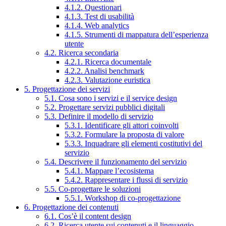
4.1.2. Questionari
4.1.3. Test di usabilità
4.1.4. Web analytics
4.1.5. Strumenti di mappatura dell’esperienza
utente
4.2. Ricerca secondaria
4.2.1. Ricerca documentale
4.2.2. Analisi benchmark
4.2.3. Valutazione euristica
5. Progettazione dei servizi
5.1. Cosa sono i servizi e il service design
5.2. Progettare servizi pubblici digitali
5.3. Definire il modello di servizio
5.3.1. Identificare gli attori coinvolti
5.3.2. Formulare la proposta di valore
5.3.3. Inquadrare gli elementi costitutivi del
servizio
5.4. Descrivere il funzionamento del servizio
5.4.1. Mappare l’ecosistema
5.4.2. Rappresentare i flussi di servizio
5.5. Co-progettare le soluzioni
5.5.1. Workshop di co-progettazione
6. Progettazione dei contenuti
6.1. Cos’è il content design
6.2. Ricerca utente sui contenuti e il linguaggio