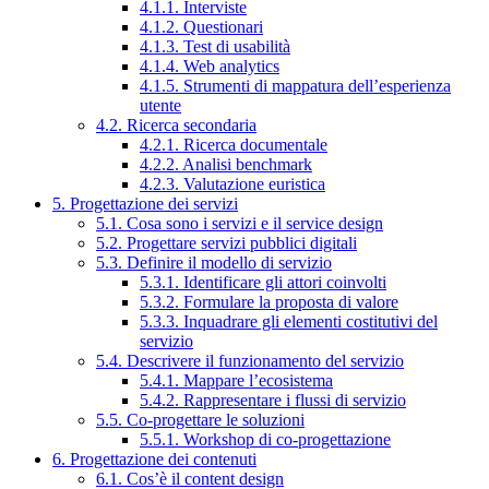
4.1.1. Interviste
4.1.2. Questionari
4.1.3. Test di usabilità
4.1.4. Web analytics
4.1.5. Strumenti di mappatura dell’esperienza
utente
4.2. Ricerca secondaria
4.2.1. Ricerca documentale
4.2.2. Analisi benchmark
4.2.3. Valutazione euristica
5. Progettazione dei servizi
5.1. Cosa sono i servizi e il service design
5.2. Progettare servizi pubblici digitali
5.3. Definire il modello di servizio
5.3.1. Identificare gli attori coinvolti
5.3.2. Formulare la proposta di valore
5.3.3. Inquadrare gli elementi costitutivi del
servizio
5.4. Descrivere il funzionamento del servizio
5.4.1. Mappare l’ecosistema
5.4.2. Rappresentare i flussi di servizio
5.5. Co-progettare le soluzioni
5.5.1. Workshop di co-progettazione
6. Progettazione dei contenuti
6.1. Cos’è il content design