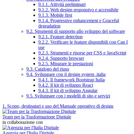
9.1.1. Attività preliminari
9.1.2. Web design responsivo e accessibile
9.1.3. Mobile first
9.1.4. Progressive enhancement e Graceful
degradation
9.2. Strumenti di supporto allo sviluppo del software
9.2.1. Feature detection
9.2.2. Verificare le feature disponibili con Can I
use
9.2.3. Strumenti e risorse per CSS e JavaScript
9.2.4. Supporto browser
9.2.5. Misurare le prestazioni
9.3. Catalogo del riuso
9.4. Sviluppare con il design system .italia
9.4.1. Il framework Bootstrap Italia
9.4.2. Il kit di sviluppo React
9.4.3. Il kit di sviluppo Angular
9.5. Sviluppare con i modelli di sito e servizi
1. Scopo, destinatari e uso del Manuale operativo di design
Team per la Trasformazione Digitale
in collaborazione con
Agenzia per l'Italia Digitale