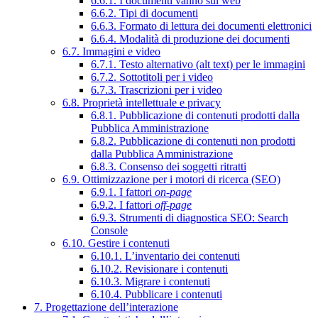
6.6.1. I documenti vanno sul web
6.6.2. Tipi di documenti
6.6.3. Formato di lettura dei documenti elettronici
6.6.4. Modalità di produzione dei documenti
6.7. Immagini e video
6.7.1. Testo alternativo (alt text) per le immagini
6.7.2. Sottotitoli per i video
6.7.3. Trascrizioni per i video
6.8. Proprietà intellettuale e privacy
6.8.1. Pubblicazione di contenuti prodotti dalla
Pubblica Amministrazione
6.8.2. Pubblicazione di contenuti non prodotti
dalla Pubblica Amministrazione
6.8.3. Consenso dei soggetti ritratti
6.9. Ottimizzazione per i motori di ricerca (SEO)
6.9.1. I fattori
on-page
6.9.2. I fattori
off-page
6.9.3. Strumenti di diagnostica SEO: Search
Console
6.10. Gestire i contenuti
6.10.1. L’inventario dei contenuti
6.10.2. Revisionare i contenuti
6.10.3. Migrare i contenuti
6.10.4. Pubblicare i contenuti
7. Progettazione dell’interazione