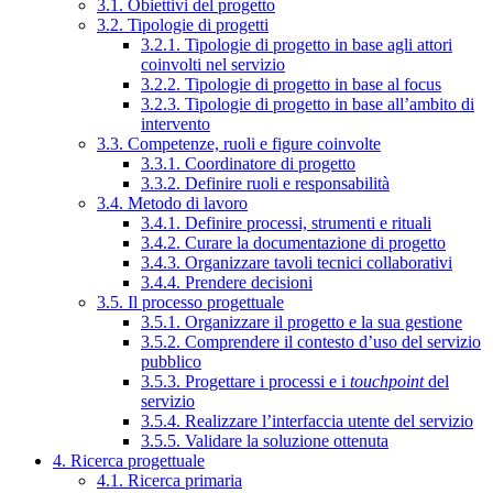
3.1. Obiettivi del progetto
3.2. Tipologie di progetti
3.2.1. Tipologie di progetto in base agli attori
coinvolti nel servizio
3.2.2. Tipologie di progetto in base al focus
3.2.3. Tipologie di progetto in base all’ambito di
intervento
3.3. Competenze, ruoli e figure coinvolte
3.3.1. Coordinatore di progetto
3.3.2. Definire ruoli e responsabilità
3.4. Metodo di lavoro
3.4.1. Definire processi, strumenti e rituali
3.4.2. Curare la documentazione di progetto
3.4.3. Organizzare tavoli tecnici collaborativi
3.4.4. Prendere decisioni
3.5. Il processo progettuale
3.5.1. Organizzare il progetto e la sua gestione
3.5.2. Comprendere il contesto d’uso del servizio
pubblico
3.5.3. Progettare i processi e i
touchpoint
del
servizio
3.5.4. Realizzare l’interfaccia utente del servizio
3.5.5. Validare la soluzione ottenuta
4. Ricerca progettuale
4.1. Ricerca primaria