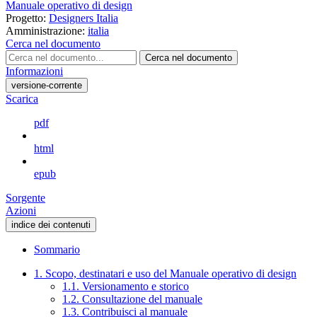
Manuale operativo di design
Progetto:
Designers Italia
Amministrazione:
italia
Cerca nel documento
Cerca nel documento
Informazioni
versione-corrente
Scarica
pdf
html
epub
Sorgente
Azioni
indice dei contenuti
Sommario
1. Scopo, destinatari e uso del Manuale operativo di design
1.1. Versionamento e storico
1.2. Consultazione del manuale
1.3. Contribuisci al manuale