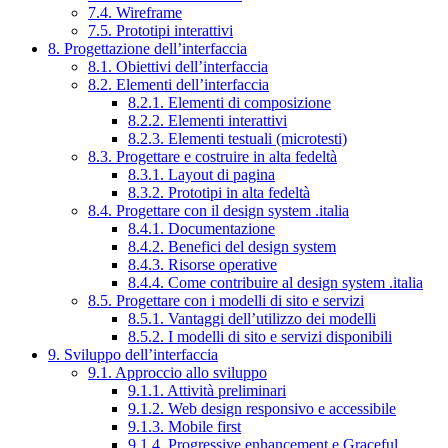
7.4. Wireframe
7.5. Prototipi interattivi
8. Progettazione dell’interfaccia
8.1. Obiettivi dell’interfaccia
8.2. Elementi dell’interfaccia
8.2.1. Elementi di composizione
8.2.2. Elementi interattivi
8.2.3. Elementi testuali (microtesti)
8.3. Progettare e costruire in alta fedeltà
8.3.1. Layout di pagina
8.3.2. Prototipi in alta fedeltà
8.4. Progettare con il design system .italia
8.4.1. Documentazione
8.4.2. Benefici del design system
8.4.3. Risorse operative
8.4.4. Come contribuire al design system .italia
8.5. Progettare con i modelli di sito e servizi
8.5.1. Vantaggi dell’utilizzo dei modelli
8.5.2. I modelli di sito e servizi disponibili
9. Sviluppo dell’interfaccia
9.1. Approccio allo sviluppo
9.1.1. Attività preliminari
9.1.2. Web design responsivo e accessibile
9.1.3. Mobile first
9.1.4. Progressive enhancement e Graceful