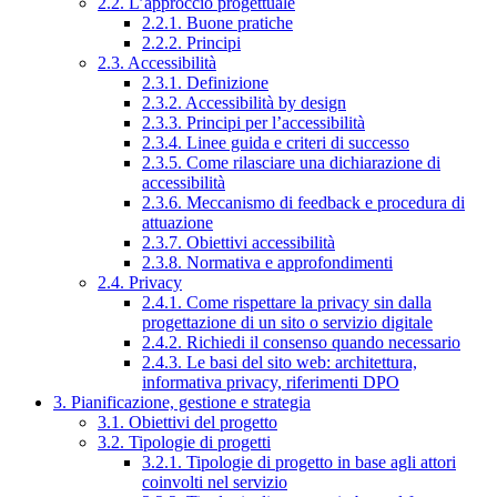
2.2. L’approccio progettuale
2.2.1. Buone pratiche
2.2.2. Principi
2.3. Accessibilità
2.3.1. Definizione
2.3.2. Accessibilità by design
2.3.3. Principi per l’accessibilità
2.3.4. Linee guida e criteri di successo
2.3.5. Come rilasciare una dichiarazione di
accessibilità
2.3.6. Meccanismo di feedback e procedura di
attuazione
2.3.7. Obiettivi accessibilità
2.3.8. Normativa e approfondimenti
2.4. Privacy
2.4.1. Come rispettare la privacy sin dalla
progettazione di un sito o servizio digitale
2.4.2. Richiedi il consenso quando necessario
2.4.3. Le basi del sito web: architettura,
informativa privacy, riferimenti DPO
3. Pianificazione, gestione e strategia
3.1. Obiettivi del progetto
3.2. Tipologie di progetti
3.2.1. Tipologie di progetto in base agli attori
coinvolti nel servizio