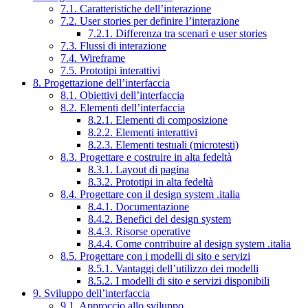
7.1. Caratteristiche dell’interazione
7.2. User stories per definire l’interazione
7.2.1. Differenza tra scenari e user stories
7.3. Flussi di interazione
7.4. Wireframe
7.5. Prototipi interattivi
8. Progettazione dell’interfaccia
8.1. Obiettivi dell’interfaccia
8.2. Elementi dell’interfaccia
8.2.1. Elementi di composizione
8.2.2. Elementi interattivi
8.2.3. Elementi testuali (microtesti)
8.3. Progettare e costruire in alta fedeltà
8.3.1. Layout di pagina
8.3.2. Prototipi in alta fedeltà
8.4. Progettare con il design system .italia
8.4.1. Documentazione
8.4.2. Benefici del design system
8.4.3. Risorse operative
8.4.4. Come contribuire al design system .italia
8.5. Progettare con i modelli di sito e servizi
8.5.1. Vantaggi dell’utilizzo dei modelli
8.5.2. I modelli di sito e servizi disponibili
9. Sviluppo dell’interfaccia
9.1. Approccio allo sviluppo