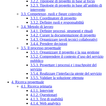
3.2.2. Tipologie di progetto in base al focus
3.2.3. Tipologie di progetto in base all’ambito di
intervento
3.3. Competenze, ruoli e figure coinvolte
3.3.1. Coordinatore di progetto
3.3.2. Definire ruoli e responsabilità
3.4. Metodo di lavoro
3.4.1. Definire processi, strumenti e rituali
3.4.2. Curare la documentazione di progetto
3.4.3. Organizzare tavoli tecnici collaborativi
3.4.4. Prendere decisioni
3.5. Il processo progettuale
3.5.1. Organizzare il progetto e la sua gestione
3.5.2. Comprendere il contesto d’uso del servizio
pubblico
3.5.3. Progettare i processi e i
touchpoint
del
servizio
3.5.4. Realizzare l’interfaccia utente del servizio
3.5.5. Validare la soluzione ottenuta
4. Ricerca progettuale
4.1. Ricerca primaria
4.1.1. Interviste
4.1.2. Questionari
4.1.3. Test di usabilità
4.1.4. Web analytics