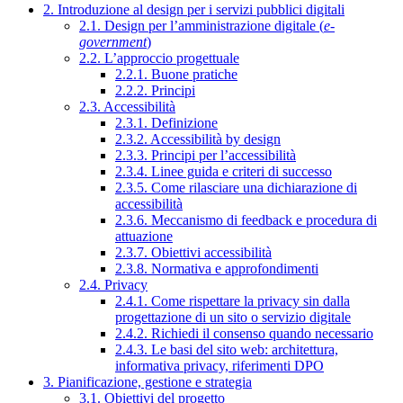
2. Introduzione al design per i servizi pubblici digitali
2.1. Design per l’amministrazione digitale (
e-
government
)
2.2. L’approccio progettuale
2.2.1. Buone pratiche
2.2.2. Principi
2.3. Accessibilità
2.3.1. Definizione
2.3.2. Accessibilità by design
2.3.3. Principi per l’accessibilità
2.3.4. Linee guida e criteri di successo
2.3.5. Come rilasciare una dichiarazione di
accessibilità
2.3.6. Meccanismo di feedback e procedura di
attuazione
2.3.7. Obiettivi accessibilità
2.3.8. Normativa e approfondimenti
2.4. Privacy
2.4.1. Come rispettare la privacy sin dalla
progettazione di un sito o servizio digitale
2.4.2. Richiedi il consenso quando necessario
2.4.3. Le basi del sito web: architettura,
informativa privacy, riferimenti DPO
3. Pianificazione, gestione e strategia
3.1. Obiettivi del progetto