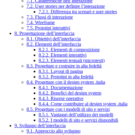
7.1. Caratteristiche dell’interazione
7.2. User stories per definire l’interazione
7.2.1. Differenza tra scenari e user stories
7.3. Flussi di interazione
7.4. Wireframe
7.5. Prototipi interattivi
8. Progettazione dell’interfaccia
8.1. Obiettivi dell’interfaccia
8.2. Elementi dell’interfaccia
8.2.1. Elementi di composizione
8.2.2. Elementi interattivi
8.2.3. Elementi testuali (microtesti)
8.3. Progettare e costruire in alta fedeltà
8.3.1. Layout di pagina
8.3.2. Prototipi in alta fedeltà
8.4. Progettare con il design system .italia
8.4.1. Documentazione
8.4.2. Benefici del design system
8.4.3. Risorse operative
8.4.4. Come contribuire al design system .italia
8.5. Progettare con i modelli di sito e servizi
8.5.1. Vantaggi dell’utilizzo dei modelli
8.5.2. I modelli di sito e servizi disponibili
9. Sviluppo dell’interfaccia
9.1. Approccio allo sviluppo