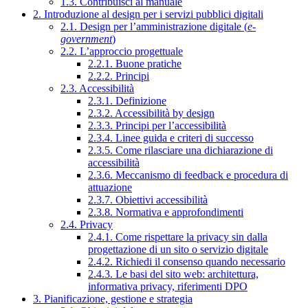
1.3. Contribuisci al manuale
2. Introduzione al design per i servizi pubblici digitali
2.1. Design per l’amministrazione digitale (
e-
government
)
2.2. L’approccio progettuale
2.2.1. Buone pratiche
2.2.2. Principi
2.3. Accessibilità
2.3.1. Definizione
2.3.2. Accessibilità by design
2.3.3. Principi per l’accessibilità
2.3.4. Linee guida e criteri di successo
2.3.5. Come rilasciare una dichiarazione di
accessibilità
2.3.6. Meccanismo di feedback e procedura di
attuazione
2.3.7. Obiettivi accessibilità
2.3.8. Normativa e approfondimenti
2.4. Privacy
2.4.1. Come rispettare la privacy sin dalla
progettazione di un sito o servizio digitale
2.4.2. Richiedi il consenso quando necessario
2.4.3. Le basi del sito web: architettura,
informativa privacy, riferimenti DPO
3. Pianificazione, gestione e strategia