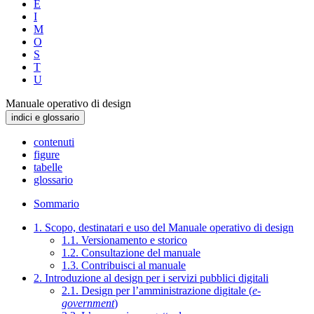
E
I
M
O
S
T
U
Manuale operativo di design
indici e glossario
contenuti
figure
tabelle
glossario
Sommario
1. Scopo, destinatari e uso del Manuale operativo di design
1.1. Versionamento e storico
1.2. Consultazione del manuale
1.3. Contribuisci al manuale
2. Introduzione al design per i servizi pubblici digitali
2.1. Design per l’amministrazione digitale (
e-
government
)