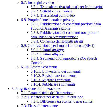
6.7. Immagini e video
6.7.1. Testo alternativo (alt text) per le immagini
6.7.2. Sottotitoli per i video
6.7.3. Trascrizioni per i video
6.8. Proprietà intellettuale e privacy
6.8.1. Pubblicazione di contenuti prodotti dalla
Pubblica Amministrazione
6.8.2. Pubblicazione di contenuti non prodotti
dalla Pubblica Amministrazione
6.8.3. Consenso dei soggetti ritratti
6.9. Ottimizzazione per i motori di ricerca (SEO)
6.9.1. I fattori
on-page
6.9.2. I fattori
off-page
6.9.3. Strumenti di diagnostica SEO: Search
Console
6.10. Gestire i contenuti
6.10.1. L’inventario dei contenuti
6.10.2. Revisionare i contenuti
6.10.3. Migrare i contenuti
6.10.4. Pubblicare i contenuti
7. Progettazione dell’interazione
7.1. Caratteristiche dell’interazione
7.2. User stories per definire l’interazione
7.2.1. Differenza tra scenari e user stories
7.3. Flussi di interazione