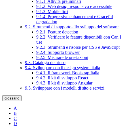
9.1.1. Attività preliminari
9.1.2. Web design responsivo e accessibile
9.1.3. Mobile first
9.1.4. Progressive enhancement e Graceful
degradation
9.2. Strumenti di supporto allo sviluppo del software
9.2.1. Feature detection
9.2.2. Verificare le feature disponibili con Can I
use
9.2.3. Strumenti e risorse per CSS e JavaScript
9.2.4. Supporto browser
9.2.5. Misurare le prestazioni
9.3. Catalogo del riuso
9.4. Sviluppare con il design system .italia
9.4.1. Il framework Bootstrap Italia
9.4.2. Il kit di sviluppo React
9.4.3. Il kit di sviluppo Angular
9.5. Sviluppare con i modelli di sito e servizi
glossario
A
B
C
D