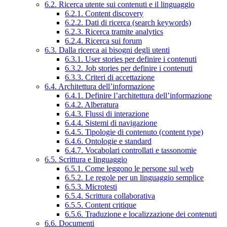
6.2. Ricerca utente sui contenuti e il linguaggio
6.2.1. Content discovery
6.2.2. Dati di ricerca (search keywords)
6.2.3. Ricerca tramite analytics
6.2.4. Ricerca sui forum
6.3. Dalla ricerca ai bisogni degli utenti
6.3.1. User stories per definire i contenuti
6.3.2. Job stories per definire i contenuti
6.3.3. Criteri di accettazione
6.4. Architettura dell’informazione
6.4.1. Definire l’architettura dell’informazione
6.4.2. Alberatura
6.4.3. Flussi di interazione
6.4.4. Sistemi di navigazione
6.4.5. Tipologie di contenuto (content type)
6.4.6. Ontologie e standard
6.4.7. Vocabolari controllati e tassonomie
6.5. Scrittura e linguaggio
6.5.1. Come leggono le persone sul web
6.5.2. Le regole per un linguaggio semplice
6.5.3. Microtesti
6.5.4. Scrittura collaborativa
6.5.5. Content critique
6.5.6. Traduzione e localizzazione dei contenuti
6.6. Documenti