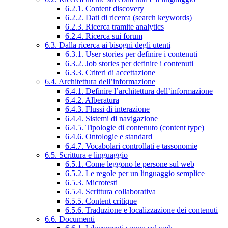
6.2.1. Content discovery
6.2.2. Dati di ricerca (search keywords)
6.2.3. Ricerca tramite analytics
6.2.4. Ricerca sui forum
6.3. Dalla ricerca ai bisogni degli utenti
6.3.1. User stories per definire i contenuti
6.3.2. Job stories per definire i contenuti
6.3.3. Criteri di accettazione
6.4. Architettura dell’informazione
6.4.1. Definire l’architettura dell’informazione
6.4.2. Alberatura
6.4.3. Flussi di interazione
6.4.4. Sistemi di navigazione
6.4.5. Tipologie di contenuto (content type)
6.4.6. Ontologie e standard
6.4.7. Vocabolari controllati e tassonomie
6.5. Scrittura e linguaggio
6.5.1. Come leggono le persone sul web
6.5.2. Le regole per un linguaggio semplice
6.5.3. Microtesti
6.5.4. Scrittura collaborativa
6.5.5. Content critique
6.5.6. Traduzione e localizzazione dei contenuti
6.6. Documenti