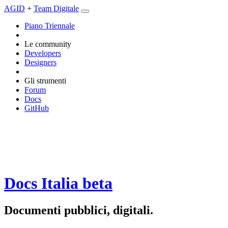
AGID
+
Team Digitale
Piano Triennale
Le community
Developers
Designers
Gli strumenti
Forum
Docs
GitHub
Docs Italia
beta
Documenti pubblici, digitali.