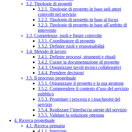
3.2. Tipologie di progetti
3.2.1. Tipologie di progetto in base agli attori
coinvolti nel servizio
3.2.2. Tipologie di progetto in base al focus
3.2.3. Tipologie di progetto in base all’ambito di
intervento
3.3. Competenze, ruoli e figure coinvolte
3.3.1. Coordinatore di progetto
3.3.2. Definire ruoli e responsabilità
3.4. Metodo di lavoro
3.4.1. Definire processi, strumenti e rituali
3.4.2. Curare la documentazione di progetto
3.4.3. Organizzare tavoli tecnici collaborativi
3.4.4. Prendere decisioni
3.5. Il processo progettuale
3.5.1. Organizzare il progetto e la sua gestione
3.5.2. Comprendere il contesto d’uso del servizio
pubblico
3.5.3. Progettare i processi e i
touchpoint
del
servizio
3.5.4. Realizzare l’interfaccia utente del servizio
3.5.5. Validare la soluzione ottenuta
4. Ricerca progettuale
4.1. Ricerca primaria
4.1.1. Interviste