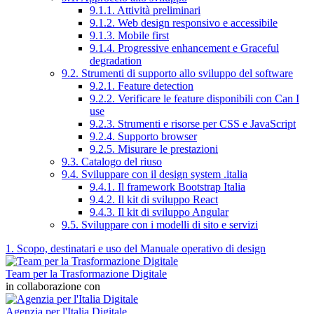
9.1.1. Attività preliminari
9.1.2. Web design responsivo e accessibile
9.1.3. Mobile first
9.1.4. Progressive enhancement e Graceful
degradation
9.2. Strumenti di supporto allo sviluppo del software
9.2.1. Feature detection
9.2.2. Verificare le feature disponibili con Can I
use
9.2.3. Strumenti e risorse per CSS e JavaScript
9.2.4. Supporto browser
9.2.5. Misurare le prestazioni
9.3. Catalogo del riuso
9.4. Sviluppare con il design system .italia
9.4.1. Il framework Bootstrap Italia
9.4.2. Il kit di sviluppo React
9.4.3. Il kit di sviluppo Angular
9.5. Sviluppare con i modelli di sito e servizi
1. Scopo, destinatari e uso del Manuale operativo di design
Team per la Trasformazione Digitale
in collaborazione con
Agenzia per l'Italia Digitale