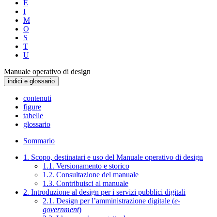
E
I
M
O
S
T
U
Manuale operativo di design
indici e glossario
contenuti
figure
tabelle
glossario
Sommario
1. Scopo, destinatari e uso del Manuale operativo di design
1.1. Versionamento e storico
1.2. Consultazione del manuale
1.3. Contribuisci al manuale
2. Introduzione al design per i servizi pubblici digitali
2.1. Design per l’amministrazione digitale (
e-
government
)