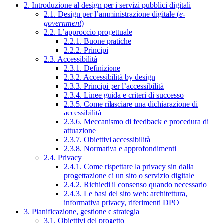
2. Introduzione al design per i servizi pubblici digitali
2.1. Design per l’amministrazione digitale (
e-
government
)
2.2. L’approccio progettuale
2.2.1. Buone pratiche
2.2.2. Principi
2.3. Accessibilità
2.3.1. Definizione
2.3.2. Accessibilità by design
2.3.3. Principi per l’accessibilità
2.3.4. Linee guida e criteri di successo
2.3.5. Come rilasciare una dichiarazione di
accessibilità
2.3.6. Meccanismo di feedback e procedura di
attuazione
2.3.7. Obiettivi accessibilità
2.3.8. Normativa e approfondimenti
2.4. Privacy
2.4.1. Come rispettare la privacy sin dalla
progettazione di un sito o servizio digitale
2.4.2. Richiedi il consenso quando necessario
2.4.3. Le basi del sito web: architettura,
informativa privacy, riferimenti DPO
3. Pianificazione, gestione e strategia
3.1. Obiettivi del progetto