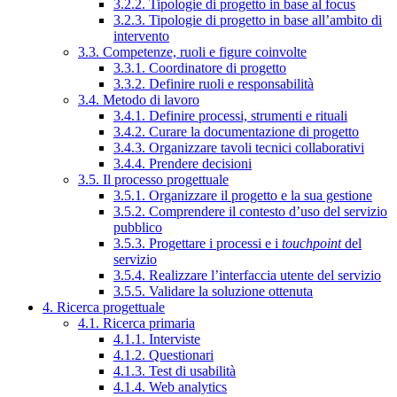
3.2.2. Tipologie di progetto in base al focus
3.2.3. Tipologie di progetto in base all’ambito di
intervento
3.3. Competenze, ruoli e figure coinvolte
3.3.1. Coordinatore di progetto
3.3.2. Definire ruoli e responsabilità
3.4. Metodo di lavoro
3.4.1. Definire processi, strumenti e rituali
3.4.2. Curare la documentazione di progetto
3.4.3. Organizzare tavoli tecnici collaborativi
3.4.4. Prendere decisioni
3.5. Il processo progettuale
3.5.1. Organizzare il progetto e la sua gestione
3.5.2. Comprendere il contesto d’uso del servizio
pubblico
3.5.3. Progettare i processi e i
touchpoint
del
servizio
3.5.4. Realizzare l’interfaccia utente del servizio
3.5.5. Validare la soluzione ottenuta
4. Ricerca progettuale
4.1. Ricerca primaria
4.1.1. Interviste
4.1.2. Questionari
4.1.3. Test di usabilità
4.1.4. Web analytics