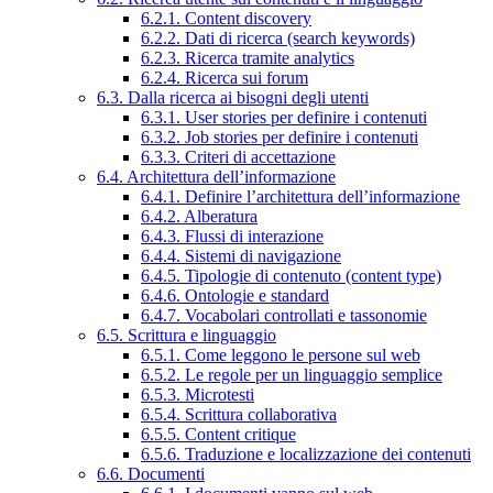
6.2.1. Content discovery
6.2.2. Dati di ricerca (search keywords)
6.2.3. Ricerca tramite analytics
6.2.4. Ricerca sui forum
6.3. Dalla ricerca ai bisogni degli utenti
6.3.1. User stories per definire i contenuti
6.3.2. Job stories per definire i contenuti
6.3.3. Criteri di accettazione
6.4. Architettura dell’informazione
6.4.1. Definire l’architettura dell’informazione
6.4.2. Alberatura
6.4.3. Flussi di interazione
6.4.4. Sistemi di navigazione
6.4.5. Tipologie di contenuto (content type)
6.4.6. Ontologie e standard
6.4.7. Vocabolari controllati e tassonomie
6.5. Scrittura e linguaggio
6.5.1. Come leggono le persone sul web
6.5.2. Le regole per un linguaggio semplice
6.5.3. Microtesti
6.5.4. Scrittura collaborativa
6.5.5. Content critique
6.5.6. Traduzione e localizzazione dei contenuti
6.6. Documenti