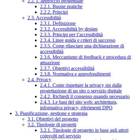
2.2. L’approccio progettuale
2.2.1. Buone pratiche
2.2.2. Principi
2.3. Accessibilità
2.3.1. Definizione
2.3.2. Accessibilità by design
2.3.3. Principi per l’accessibilità
2.3.4. Linee guida e criteri di successo
2.3.5. Come rilasciare una dichiarazione di
accessibilità
2.3.6. Meccanismo di feedback e procedura di
attuazione
2.3.7. Obiettivi accessibilità
2.3.8. Normativa e approfondimenti
2.4. Privacy
2.4.1. Come rispettare la privacy sin dalla
progettazione di un sito o servizio digitale
2.4.2. Richiedi il consenso quando necessario
2.4.3. Le basi del sito web: architettura,
informativa privacy, riferimenti DPO
3. Pianificazione, gestione e strategia
3.1. Obiettivi del progetto
3.2. Tipologie di progetti
3.2.1. Tipologie di progetto in base agli attori
coinvolti nel servizio