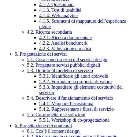
4.1.2. Questionari
4.1.3. Test di usabilità
4.1.4. Web analytics
4.1.5. Strumenti di mappatura dell’esperienza
utente
4.2. Ricerca secondaria
4.2.1. Ricerca documentale
4.2.2. Analisi benchmark
4.2.3. Valutazione euristica
5. Progettazione dei servizi
5.1. Cosa sono i servizi e il service design
5.2. Progettare servizi pubblici digitali
5.3. Definire il modello di servizio
5.3.1. Identificare gli attori coinvolti
5.3.2. Formulare la proposta di valore
5.3.3. Inquadrare gli elementi costitutivi del
servizio
5.4. Descrivere il funzionamento del servizio
5.4.1. Mappare l’ecosistema
5.4.2. Rappresentare i flussi di servizio
5.5. Co-progettare le soluzioni
5.5.1. Workshop di co-progettazione
6. Progettazione dei contenuti
6.1. Cos’è il content design
6.2. Ricerca utente sui contenuti e il linguaggio