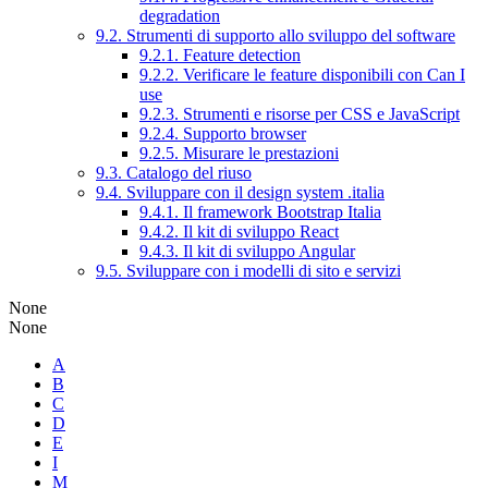
degradation
9.2. Strumenti di supporto allo sviluppo del software
9.2.1. Feature detection
9.2.2. Verificare le feature disponibili con Can I
use
9.2.3. Strumenti e risorse per CSS e JavaScript
9.2.4. Supporto browser
9.2.5. Misurare le prestazioni
9.3. Catalogo del riuso
9.4. Sviluppare con il design system .italia
9.4.1. Il framework Bootstrap Italia
9.4.2. Il kit di sviluppo React
9.4.3. Il kit di sviluppo Angular
9.5. Sviluppare con i modelli di sito e servizi
None
None
A
B
C
D
E
I
M