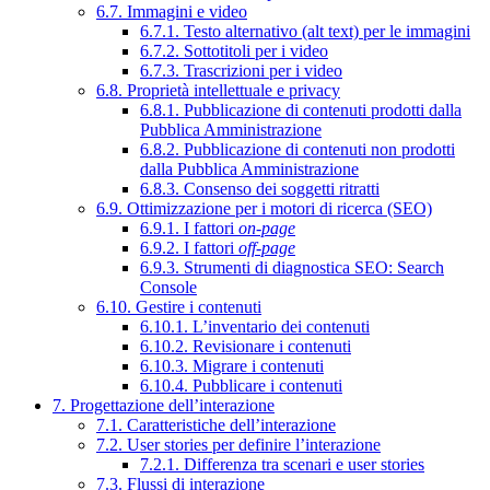
6.7. Immagini e video
6.7.1. Testo alternativo (alt text) per le immagini
6.7.2. Sottotitoli per i video
6.7.3. Trascrizioni per i video
6.8. Proprietà intellettuale e privacy
6.8.1. Pubblicazione di contenuti prodotti dalla
Pubblica Amministrazione
6.8.2. Pubblicazione di contenuti non prodotti
dalla Pubblica Amministrazione
6.8.3. Consenso dei soggetti ritratti
6.9. Ottimizzazione per i motori di ricerca (SEO)
6.9.1. I fattori
on-page
6.9.2. I fattori
off-page
6.9.3. Strumenti di diagnostica SEO: Search
Console
6.10. Gestire i contenuti
6.10.1. L’inventario dei contenuti
6.10.2. Revisionare i contenuti
6.10.3. Migrare i contenuti
6.10.4. Pubblicare i contenuti
7. Progettazione dell’interazione
7.1. Caratteristiche dell’interazione
7.2. User stories per definire l’interazione
7.2.1. Differenza tra scenari e user stories
7.3. Flussi di interazione