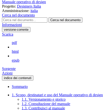
Manuale operativo di design
Progetto:
Designers Italia
Amministrazione:
italia
Cerca nel documento
Cerca nel documento
Informazioni
versione-corrente
Scarica
pdf
html
epub
Sorgente
Azioni
indice dei contenuti
Sommario
1. Scopo, destinatari e uso del Manuale operativo di design
1.1. Versionamento e storico
1.2. Consultazione del manuale
1.3. Contribuisci al manuale