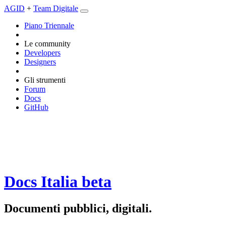
AGID
+
Team Digitale
Piano Triennale
Le community
Developers
Designers
Gli strumenti
Forum
Docs
GitHub
Docs Italia
beta
Documenti pubblici, digitali.