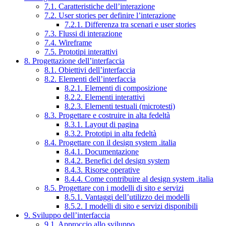
7.1. Caratteristiche dell’interazione
7.2. User stories per definire l’interazione
7.2.1. Differenza tra scenari e user stories
7.3. Flussi di interazione
7.4. Wireframe
7.5. Prototipi interattivi
8. Progettazione dell’interfaccia
8.1. Obiettivi dell’interfaccia
8.2. Elementi dell’interfaccia
8.2.1. Elementi di composizione
8.2.2. Elementi interattivi
8.2.3. Elementi testuali (microtesti)
8.3. Progettare e costruire in alta fedeltà
8.3.1. Layout di pagina
8.3.2. Prototipi in alta fedeltà
8.4. Progettare con il design system .italia
8.4.1. Documentazione
8.4.2. Benefici del design system
8.4.3. Risorse operative
8.4.4. Come contribuire al design system .italia
8.5. Progettare con i modelli di sito e servizi
8.5.1. Vantaggi dell’utilizzo dei modelli
8.5.2. I modelli di sito e servizi disponibili
9. Sviluppo dell’interfaccia
9.1. Approccio allo sviluppo