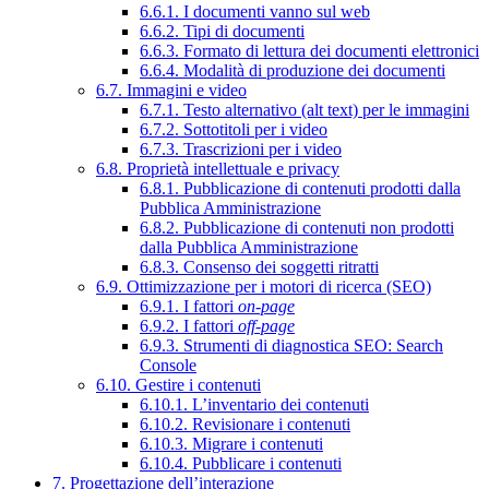
6.6.1. I documenti vanno sul web
6.6.2. Tipi di documenti
6.6.3. Formato di lettura dei documenti elettronici
6.6.4. Modalità di produzione dei documenti
6.7. Immagini e video
6.7.1. Testo alternativo (alt text) per le immagini
6.7.2. Sottotitoli per i video
6.7.3. Trascrizioni per i video
6.8. Proprietà intellettuale e privacy
6.8.1. Pubblicazione di contenuti prodotti dalla
Pubblica Amministrazione
6.8.2. Pubblicazione di contenuti non prodotti
dalla Pubblica Amministrazione
6.8.3. Consenso dei soggetti ritratti
6.9. Ottimizzazione per i motori di ricerca (SEO)
6.9.1. I fattori
on-page
6.9.2. I fattori
off-page
6.9.3. Strumenti di diagnostica SEO: Search
Console
6.10. Gestire i contenuti
6.10.1. L’inventario dei contenuti
6.10.2. Revisionare i contenuti
6.10.3. Migrare i contenuti
6.10.4. Pubblicare i contenuti
7. Progettazione dell’interazione