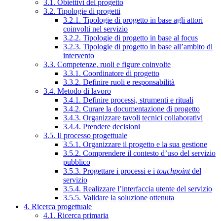
3.1. Obiettivi del progetto
3.2. Tipologie di progetti
3.2.1. Tipologie di progetto in base agli attori
coinvolti nel servizio
3.2.2. Tipologie di progetto in base al focus
3.2.3. Tipologie di progetto in base all’ambito di
intervento
3.3. Competenze, ruoli e figure coinvolte
3.3.1. Coordinatore di progetto
3.3.2. Definire ruoli e responsabilità
3.4. Metodo di lavoro
3.4.1. Definire processi, strumenti e rituali
3.4.2. Curare la documentazione di progetto
3.4.3. Organizzare tavoli tecnici collaborativi
3.4.4. Prendere decisioni
3.5. Il processo progettuale
3.5.1. Organizzare il progetto e la sua gestione
3.5.2. Comprendere il contesto d’uso del servizio
pubblico
3.5.3. Progettare i processi e i
touchpoint
del
servizio
3.5.4. Realizzare l’interfaccia utente del servizio
3.5.5. Validare la soluzione ottenuta
4. Ricerca progettuale
4.1. Ricerca primaria