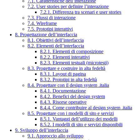
7.1. Caratteristiche dell’interazione
7.2. User stories per definire l’interazione
7.2.1. Differenza tra scenari e user stories
7.3. Flussi di interazione
7.4. Wireframe
7.5. Prototipi interattivi
8. Progettazione dell’interfaccia
8.1. Obiettivi dell’interfaccia
8.2. Elementi dell’interfaccia
8.2.1. Elementi di composizione
8.2.2. Elementi interattivi
8.2.3. Elementi testuali (microtesti)
8.3. Progettare e costruire in alta fedeltà
8.3.1. Layout di pagina
8.3.2. Prototipi in alta fedeltà
8.4. Progettare con il design system .italia
8.4.1. Documentazione
8.4.2. Benefici del design system
8.4.3. Risorse operative
8.4.4. Come contribuire al design system .italia
8.5. Progettare con i modelli di sito e servizi
8.5.1. Vantaggi dell’utilizzo dei modelli
8.5.2. I modelli di sito e servizi disponibili
9. Sviluppo dell’interfaccia
9.1. Approccio allo sviluppo