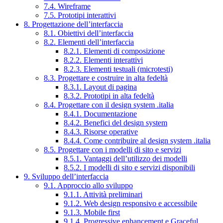
7.4. Wireframe
7.5. Prototipi interattivi
8. Progettazione dell’interfaccia
8.1. Obiettivi dell’interfaccia
8.2. Elementi dell’interfaccia
8.2.1. Elementi di composizione
8.2.2. Elementi interattivi
8.2.3. Elementi testuali (microtesti)
8.3. Progettare e costruire in alta fedeltà
8.3.1. Layout di pagina
8.3.2. Prototipi in alta fedeltà
8.4. Progettare con il design system .italia
8.4.1. Documentazione
8.4.2. Benefici del design system
8.4.3. Risorse operative
8.4.4. Come contribuire al design system .italia
8.5. Progettare con i modelli di sito e servizi
8.5.1. Vantaggi dell’utilizzo dei modelli
8.5.2. I modelli di sito e servizi disponibili
9. Sviluppo dell’interfaccia
9.1. Approccio allo sviluppo
9.1.1. Attività preliminari
9.1.2. Web design responsivo e accessibile
9.1.3. Mobile first
9.1.4. Progressive enhancement e Graceful