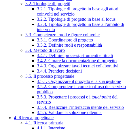
3.2. Tipologie di progetti
3.2.1. Tipologie di progetto in base agli attori
coinvolti nel servizio
3.2.2. Tipologie di progetto in base al focus
3.2.3. Tipologie di progetto in base all’ambito di
intervento
3.3. Competenze, ruoli e figure coinvolte
3.3.1. Coordinatore di progetto
3.3.2. Definire ruoli e responsabilità
3.4. Metodo di lavoro
3.4.1. Definire processi, strumenti e rituali
3.4.2. Curare la documentazione di progetto
3.4.3. Organizzare tavoli tecnici collaborativi
3.4.4. Prendere decisioni
3.5. Il processo progettuale
3.5.1. Organizzare il progetto e la sua gestione
3.5.2. Comprendere il contesto d’uso del servizio
pubblico
3.5.3. Progettare i processi e i
touchpoint
del
servizio
3.5.4. Realizzare l’interfaccia utente del servizio
3.5.5. Validare la soluzione ottenuta
4. Ricerca progettuale
4.1. Ricerca primaria
4.1.1. Interviste