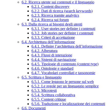
6.2. Ricerca utente sui contenuti e il linguaggio
6.2.1. Content discovery
6.2.2. Dati di ricerca (search keywords)
6.2.3. Ricerca tramite analytics
6.2.4. Ricerca sui forum
6.3. Dalla ricerca ai bisogni degli utenti
6.3.1. User stories per definire i contenuti
6.3.2. Job stories per definire i contenuti
6.3.3. Criteri di accettazione
6.4. Architettura dell’informazione
6.4.1. Definire l’architettura dell’informazione
6.4.2. Alberatura
6.4.3. Flussi di interazione
6.4.4. Sistemi di navigazione
6.4.5. Tipologie di contenuto (content type)
6.4.6. Ontologie e standard
6.4.7. Vocabolari controllati e tassonomie
6.5. Scrittura e linguaggio
6.5.1. Come leggono le persone sul web
6.5.2. Le regole per un linguaggio semplice
6.5.3. Microtesti
6.5.4. Scrittura collaborativa
6.5.5. Content critique
6.5.6. Traduzione e localizzazione dei contenuti
6.6. Documenti