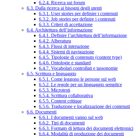
6.2.4. Ricerca sui forum
6.3. Dalla ricerca ai bisogni degli utenti
6.3.1. User stories per definire i contenuti
6.3.2. Job stories per definire i contenuti
6.3.3. Criteri di accettazione
6.4. Architettura dell’informazione
6.4.1. Definire l’architettura dell’informazione
6.4.2. Alberatura
6.4.3. Flussi di interazione
6.4.4. Sistemi di navigazione
6.4.5. Tipologie di contenuto (content type)
6.4.6. Ontologie e standard
6.4.7. Vocabolari controllati e tassonomie
6.5. Scrittura e linguaggio
6.5.1. Come leggono le persone sul web
6.5.2. Le regole per un linguaggio semplice
6.5.3. Microtesti
6.5.4. Scrittura collaborativa
6.5.5. Content critique
6.5.6. Traduzione e localizzazione dei contenuti
6.6. Documenti
6.6.1. I documenti vanno sul web
6.6.2. Tipi di documenti
6.6.3. Formato di lettura dei documenti elettronici
6.6.4. Modalità di produzione dei documenti