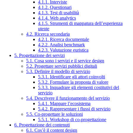
4.1.1. Interviste
4.1.2. Questionari
4.1.3. Test di usabilità
4.1.4. Web analytics
4.1.5. Strumenti di mappatura dell’esperienza
utente
4.2. Ricerca secondaria
4.2.1. Ricerca documentale
4.2.2. Analisi benchmark
4.2.3. Valutazione euristica
5. Progettazione dei servizi
5.1. Cosa sono i servizi e il service design
5.2. Progettare servizi pubblici digitali
5.3. Definire il modello di servizio
5.3.1. Identificare gli attori coinvolti
5.3.2. Formulare la proposta di valore
5.3.3. Inquadrare gli elementi costitutivi del
servizio
5.4. Descrivere il funzionamento del servizio
5.4.1. Mappare l’ecosistema
5.4.2. Rappresentare i flussi di servizio
5.5. Co-progettare le soluzioni
5.5.1. Workshop di co-progettazione
6. Progettazione dei contenuti
6.1. Cos’è il content design