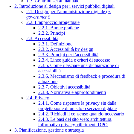
1.3. Contribuisci al manuale
2. Introduzione al design per i servizi pubblici digitali
2.1. Design per l’amministrazione digitale (
e-
government
)
2.2. L’approccio progettuale
2.2.1. Buone pratiche
2.2.2. Principi
2.3. Accessibilità
2.3.1. Definizione
2.3.2. Accessibilità by design
2.3.3. Principi per l’accessibilità
2.3.4. Linee guida e criteri di successo
2.3.5. Come rilasciare una dichiarazione di
accessibilità
2.3.6. Meccanismo di feedback e procedura di
attuazione
2.3.7. Obiettivi accessibilità
2.3.8. Normativa e approfondimenti
2.4. Privacy
2.4.1. Come rispettare la privacy sin dalla
progettazione di un sito o servizio digitale
2.4.2. Richiedi il consenso quando necessario
2.4.3. Le basi del sito web: architettura,
informativa privacy, riferimenti DPO
3. Pianificazione, gestione e strategia