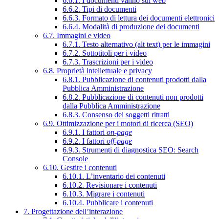
6.6.1. I documenti vanno sul web
6.6.2. Tipi di documenti
6.6.3. Formato di lettura dei documenti elettronici
6.6.4. Modalità di produzione dei documenti
6.7. Immagini e video
6.7.1. Testo alternativo (alt text) per le immagini
6.7.2. Sottotitoli per i video
6.7.3. Trascrizioni per i video
6.8. Proprietà intellettuale e privacy
6.8.1. Pubblicazione di contenuti prodotti dalla
Pubblica Amministrazione
6.8.2. Pubblicazione di contenuti non prodotti
dalla Pubblica Amministrazione
6.8.3. Consenso dei soggetti ritratti
6.9. Ottimizzazione per i motori di ricerca (SEO)
6.9.1. I fattori
on-page
6.9.2. I fattori
off-page
6.9.3. Strumenti di diagnostica SEO: Search
Console
6.10. Gestire i contenuti
6.10.1. L’inventario dei contenuti
6.10.2. Revisionare i contenuti
6.10.3. Migrare i contenuti
6.10.4. Pubblicare i contenuti
7. Progettazione dell’interazione