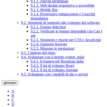
9.1.1. Attività preliminari
9.1.2. Web design responsivo e accessibile
9.1.3. Mobile first
9.1.4. Progressive enhancement e Graceful
degradation
9.2. Strumenti di supporto allo sviluppo del software
9.2.1. Feature detection
9.2.2. Verificare le feature disponibili con Can I
use
9.2.3. Strumenti e risorse per CSS e JavaScript
9.2.4. Supporto browser
9.2.5. Misurare le prestazioni
9.3. Catalogo del riuso
9.4. Sviluppare con il design system .italia
9.4.1. Il framework Bootstrap Italia
9.4.2. Il kit di sviluppo React
9.4.3. Il kit di sviluppo Angular
9.5. Sviluppare con i modelli di sito e servizi
glossario
A
B
C
D