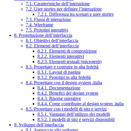
7.1. Caratteristiche dell’interazione
7.2. User stories per definire l’interazione
7.2.1. Differenza tra scenari e user stories
7.3. Flussi di interazione
7.4. Wireframe
7.5. Prototipi interattivi
8. Progettazione dell’interfaccia
8.1. Obiettivi dell’interfaccia
8.2. Elementi dell’interfaccia
8.2.1. Elementi di composizione
8.2.2. Elementi interattivi
8.2.3. Elementi testuali (microtesti)
8.3. Progettare e costruire in alta fedeltà
8.3.1. Layout di pagina
8.3.2. Prototipi in alta fedeltà
8.4. Progettare con il design system .italia
8.4.1. Documentazione
8.4.2. Benefici del design system
8.4.3. Risorse operative
8.4.4. Come contribuire al design system .italia
8.5. Progettare con i modelli di sito e servizi
8.5.1. Vantaggi dell’utilizzo dei modelli
8.5.2. I modelli di sito e servizi disponibili
9. Sviluppo dell’interfaccia
9.1. Approccio allo sviluppo