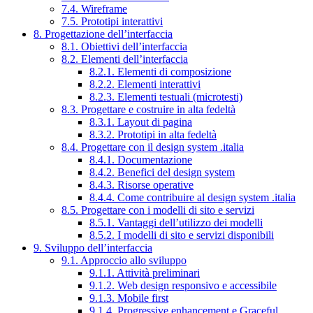
7.4. Wireframe
7.5. Prototipi interattivi
8. Progettazione dell’interfaccia
8.1. Obiettivi dell’interfaccia
8.2. Elementi dell’interfaccia
8.2.1. Elementi di composizione
8.2.2. Elementi interattivi
8.2.3. Elementi testuali (microtesti)
8.3. Progettare e costruire in alta fedeltà
8.3.1. Layout di pagina
8.3.2. Prototipi in alta fedeltà
8.4. Progettare con il design system .italia
8.4.1. Documentazione
8.4.2. Benefici del design system
8.4.3. Risorse operative
8.4.4. Come contribuire al design system .italia
8.5. Progettare con i modelli di sito e servizi
8.5.1. Vantaggi dell’utilizzo dei modelli
8.5.2. I modelli di sito e servizi disponibili
9. Sviluppo dell’interfaccia
9.1. Approccio allo sviluppo
9.1.1. Attività preliminari
9.1.2. Web design responsivo e accessibile
9.1.3. Mobile first
9.1.4. Progressive enhancement e Graceful