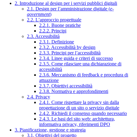
2. Introduzione al design per i servizi pubblici digitali
2.1. Design per l’amministrazione digitale (
e-
government
)
2.2. L’approccio progettuale
2.2.1. Buone pratiche
2.2.2. Principi
2.3. Accessibilità
2.3.1. Definizione
2.3.2. Accessibilità by design
2.3.3. Principi per l’accessibilità
2.3.4. Linee guida e criteri di successo
2.3.5. Come rilasciare una dichiarazione di
accessibilità
2.3.6. Meccanismo di feedback e procedura di
attuazione
2.3.7. Obiettivi accessibilità
2.3.8. Normativa e approfondimenti
2.4. Privacy
2.4.1. Come rispettare la privacy sin dalla
progettazione di un sito o servizio digitale
2.4.2. Richiedi il consenso quando necessario
2.4.3. Le basi del sito web: architettura,
informativa privacy, riferimenti DPO
3. Pianificazione, gestione e strategia
3.1. Obiettivi del progetto