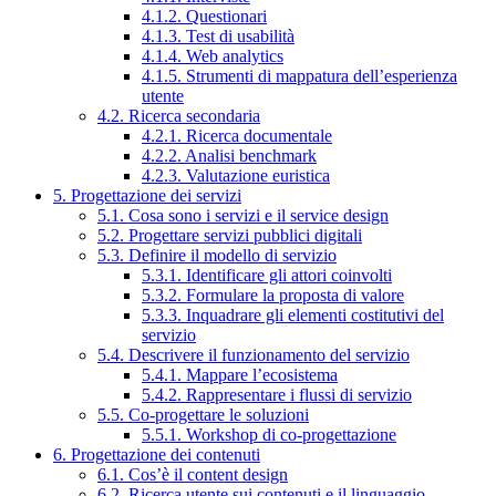
4.1.2. Questionari
4.1.3. Test di usabilità
4.1.4. Web analytics
4.1.5. Strumenti di mappatura dell’esperienza
utente
4.2. Ricerca secondaria
4.2.1. Ricerca documentale
4.2.2. Analisi benchmark
4.2.3. Valutazione euristica
5. Progettazione dei servizi
5.1. Cosa sono i servizi e il service design
5.2. Progettare servizi pubblici digitali
5.3. Definire il modello di servizio
5.3.1. Identificare gli attori coinvolti
5.3.2. Formulare la proposta di valore
5.3.3. Inquadrare gli elementi costitutivi del
servizio
5.4. Descrivere il funzionamento del servizio
5.4.1. Mappare l’ecosistema
5.4.2. Rappresentare i flussi di servizio
5.5. Co-progettare le soluzioni
5.5.1. Workshop di co-progettazione
6. Progettazione dei contenuti
6.1. Cos’è il content design
6.2. Ricerca utente sui contenuti e il linguaggio