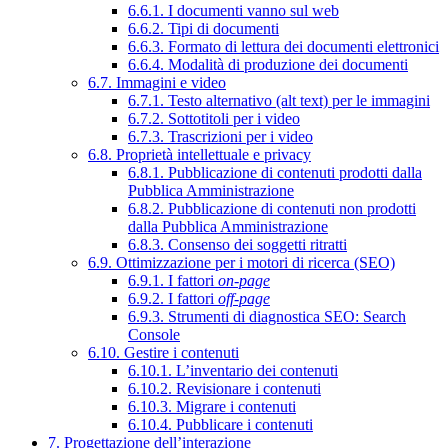
6.6.1. I documenti vanno sul web
6.6.2. Tipi di documenti
6.6.3. Formato di lettura dei documenti elettronici
6.6.4. Modalità di produzione dei documenti
6.7. Immagini e video
6.7.1. Testo alternativo (alt text) per le immagini
6.7.2. Sottotitoli per i video
6.7.3. Trascrizioni per i video
6.8. Proprietà intellettuale e privacy
6.8.1. Pubblicazione di contenuti prodotti dalla
Pubblica Amministrazione
6.8.2. Pubblicazione di contenuti non prodotti
dalla Pubblica Amministrazione
6.8.3. Consenso dei soggetti ritratti
6.9. Ottimizzazione per i motori di ricerca (SEO)
6.9.1. I fattori
on-page
6.9.2. I fattori
off-page
6.9.3. Strumenti di diagnostica SEO: Search
Console
6.10. Gestire i contenuti
6.10.1. L’inventario dei contenuti
6.10.2. Revisionare i contenuti
6.10.3. Migrare i contenuti
6.10.4. Pubblicare i contenuti
7. Progettazione dell’interazione