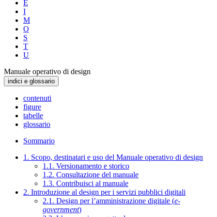
E
I
M
O
S
T
U
Manuale operativo di design
indici e glossario
contenuti
figure
tabelle
glossario
Sommario
1. Scopo, destinatari e uso del Manuale operativo di design
1.1. Versionamento e storico
1.2. Consultazione del manuale
1.3. Contribuisci al manuale
2. Introduzione al design per i servizi pubblici digitali
2.1. Design per l’amministrazione digitale (
e-
government
)