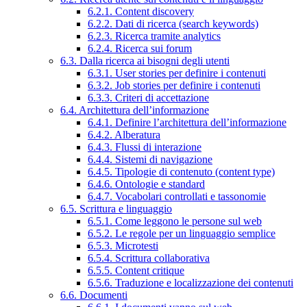
6.2.1. Content discovery
6.2.2. Dati di ricerca (search keywords)
6.2.3. Ricerca tramite analytics
6.2.4. Ricerca sui forum
6.3. Dalla ricerca ai bisogni degli utenti
6.3.1. User stories per definire i contenuti
6.3.2. Job stories per definire i contenuti
6.3.3. Criteri di accettazione
6.4. Architettura dell’informazione
6.4.1. Definire l’architettura dell’informazione
6.4.2. Alberatura
6.4.3. Flussi di interazione
6.4.4. Sistemi di navigazione
6.4.5. Tipologie di contenuto (content type)
6.4.6. Ontologie e standard
6.4.7. Vocabolari controllati e tassonomie
6.5. Scrittura e linguaggio
6.5.1. Come leggono le persone sul web
6.5.2. Le regole per un linguaggio semplice
6.5.3. Microtesti
6.5.4. Scrittura collaborativa
6.5.5. Content critique
6.5.6. Traduzione e localizzazione dei contenuti
6.6. Documenti