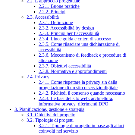
2.2. L’approccio progettuale
2.2.1. Buone pratiche
2.2.2. Principi
2.3. Accessibilità
2.3.1. Definizione
2.3.2. Accessibilità by design
2.3.3. Principi per l’accessibilità
2.3.4. Linee guida e criteri di successo
2.3.5. Come rilasciare una dichiarazione di
accessibilità
2.3.6. Meccanismo di feedback e procedura di
attuazione
2.3.7. Obiettivi accessibilità
2.3.8. Normativa e approfondimenti
2.4. Privacy
2.4.1. Come rispettare la privacy sin dalla
progettazione di un sito o servizio digitale
2.4.2. Richiedi il consenso quando necessario
2.4.3. Le basi del sito web: architettura,
informativa privacy, riferimenti DPO
3. Pianificazione, gestione e strategia
3.1. Obiettivi del progetto
3.2. Tipologie di progetti
3.2.1. Tipologie di progetto in base agli attori
coinvolti nel servizio