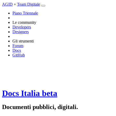
AGID
+
Team Digitale
Piano Triennale
Le community
Developers
Designers
Gli strumenti
Forum
Docs
GitHub
Docs Italia
beta
Documenti pubblici, digitali.