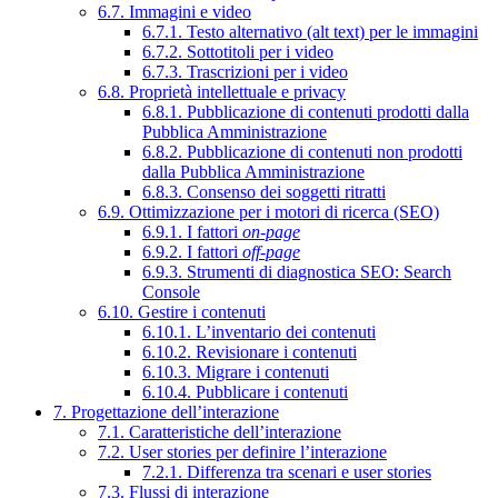
6.7. Immagini e video
6.7.1. Testo alternativo (alt text) per le immagini
6.7.2. Sottotitoli per i video
6.7.3. Trascrizioni per i video
6.8. Proprietà intellettuale e privacy
6.8.1. Pubblicazione di contenuti prodotti dalla
Pubblica Amministrazione
6.8.2. Pubblicazione di contenuti non prodotti
dalla Pubblica Amministrazione
6.8.3. Consenso dei soggetti ritratti
6.9. Ottimizzazione per i motori di ricerca (SEO)
6.9.1. I fattori
on-page
6.9.2. I fattori
off-page
6.9.3. Strumenti di diagnostica SEO: Search
Console
6.10. Gestire i contenuti
6.10.1. L’inventario dei contenuti
6.10.2. Revisionare i contenuti
6.10.3. Migrare i contenuti
6.10.4. Pubblicare i contenuti
7. Progettazione dell’interazione
7.1. Caratteristiche dell’interazione
7.2. User stories per definire l’interazione
7.2.1. Differenza tra scenari e user stories
7.3. Flussi di interazione