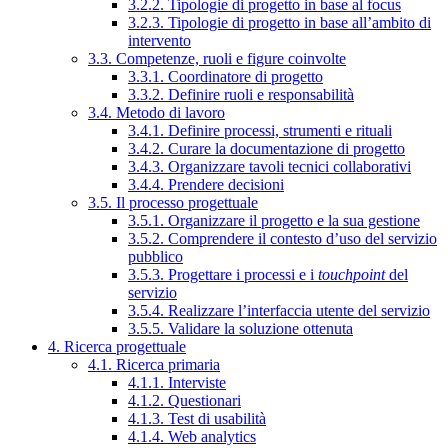
3.2.2. Tipologie di progetto in base al focus
3.2.3. Tipologie di progetto in base all’ambito di
intervento
3.3. Competenze, ruoli e figure coinvolte
3.3.1. Coordinatore di progetto
3.3.2. Definire ruoli e responsabilità
3.4. Metodo di lavoro
3.4.1. Definire processi, strumenti e rituali
3.4.2. Curare la documentazione di progetto
3.4.3. Organizzare tavoli tecnici collaborativi
3.4.4. Prendere decisioni
3.5. Il processo progettuale
3.5.1. Organizzare il progetto e la sua gestione
3.5.2. Comprendere il contesto d’uso del servizio
pubblico
3.5.3. Progettare i processi e i
touchpoint
del
servizio
3.5.4. Realizzare l’interfaccia utente del servizio
3.5.5. Validare la soluzione ottenuta
4. Ricerca progettuale
4.1. Ricerca primaria
4.1.1. Interviste
4.1.2. Questionari
4.1.3. Test di usabilità
4.1.4. Web analytics