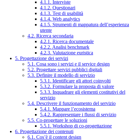
4.1.1. Interviste
4.1.2. Questionari
4.1.3. Test di usabilità
4.1.4. Web analytics
4.1.5. Strumenti di mappatura dell’esperienza
utente
4.2. Ricerca secondaria
4.2.1. Ricerca documentale
4.2.2. Analisi benchmark
4.2.3. Valutazione euristica
5. Progettazione dei servizi
5.1. Cosa sono i servizi e il service design
5.2. Progettare servizi pubblici digitali
5.3. Definire il modello di servizio
5.3.1. Identificare gli attori coinvolti
5.3.2. Formulare la proposta di valore
5.3.3. Inquadrare gli elementi costitutivi del
servizio
5.4. Descrivere il funzionamento del servizio
5.4.1. Mappare l’ecosistema
5.4.2. Rappresentare i flussi di servizio
5.5. Co-progettare le soluzioni
5.5.1. Workshop di co-progettazione
6. Progettazione dei contenuti
6.1. Cos’è il content design