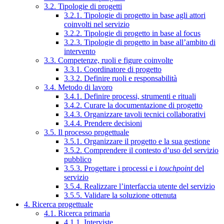
3.2. Tipologie di progetti
3.2.1. Tipologie di progetto in base agli attori
coinvolti nel servizio
3.2.2. Tipologie di progetto in base al focus
3.2.3. Tipologie di progetto in base all’ambito di
intervento
3.3. Competenze, ruoli e figure coinvolte
3.3.1. Coordinatore di progetto
3.3.2. Definire ruoli e responsabilità
3.4. Metodo di lavoro
3.4.1. Definire processi, strumenti e rituali
3.4.2. Curare la documentazione di progetto
3.4.3. Organizzare tavoli tecnici collaborativi
3.4.4. Prendere decisioni
3.5. Il processo progettuale
3.5.1. Organizzare il progetto e la sua gestione
3.5.2. Comprendere il contesto d’uso del servizio
pubblico
3.5.3. Progettare i processi e i
touchpoint
del
servizio
3.5.4. Realizzare l’interfaccia utente del servizio
3.5.5. Validare la soluzione ottenuta
4. Ricerca progettuale
4.1. Ricerca primaria
4.1.1. Interviste