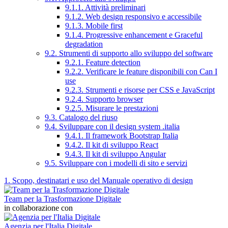
9.1.1. Attività preliminari
9.1.2. Web design responsivo e accessibile
9.1.3. Mobile first
9.1.4. Progressive enhancement e Graceful
degradation
9.2. Strumenti di supporto allo sviluppo del software
9.2.1. Feature detection
9.2.2. Verificare le feature disponibili con Can I
use
9.2.3. Strumenti e risorse per CSS e JavaScript
9.2.4. Supporto browser
9.2.5. Misurare le prestazioni
9.3. Catalogo del riuso
9.4. Sviluppare con il design system .italia
9.4.1. Il framework Bootstrap Italia
9.4.2. Il kit di sviluppo React
9.4.3. Il kit di sviluppo Angular
9.5. Sviluppare con i modelli di sito e servizi
1. Scopo, destinatari e uso del Manuale operativo di design
Team per la Trasformazione Digitale
in collaborazione con
Agenzia per l'Italia Digitale