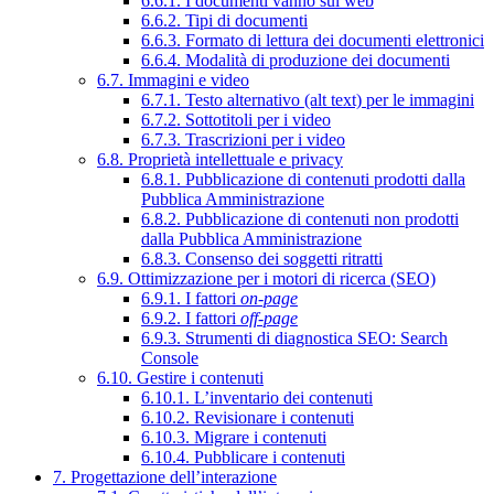
6.6.1. I documenti vanno sul web
6.6.2. Tipi di documenti
6.6.3. Formato di lettura dei documenti elettronici
6.6.4. Modalità di produzione dei documenti
6.7. Immagini e video
6.7.1. Testo alternativo (alt text) per le immagini
6.7.2. Sottotitoli per i video
6.7.3. Trascrizioni per i video
6.8. Proprietà intellettuale e privacy
6.8.1. Pubblicazione di contenuti prodotti dalla
Pubblica Amministrazione
6.8.2. Pubblicazione di contenuti non prodotti
dalla Pubblica Amministrazione
6.8.3. Consenso dei soggetti ritratti
6.9. Ottimizzazione per i motori di ricerca (SEO)
6.9.1. I fattori
on-page
6.9.2. I fattori
off-page
6.9.3. Strumenti di diagnostica SEO: Search
Console
6.10. Gestire i contenuti
6.10.1. L’inventario dei contenuti
6.10.2. Revisionare i contenuti
6.10.3. Migrare i contenuti
6.10.4. Pubblicare i contenuti
7. Progettazione dell’interazione