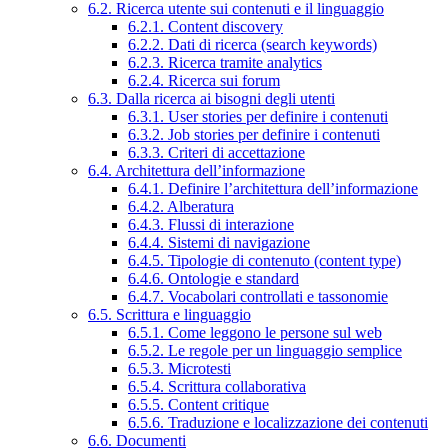
6.2. Ricerca utente sui contenuti e il linguaggio
6.2.1. Content discovery
6.2.2. Dati di ricerca (search keywords)
6.2.3. Ricerca tramite analytics
6.2.4. Ricerca sui forum
6.3. Dalla ricerca ai bisogni degli utenti
6.3.1. User stories per definire i contenuti
6.3.2. Job stories per definire i contenuti
6.3.3. Criteri di accettazione
6.4. Architettura dell’informazione
6.4.1. Definire l’architettura dell’informazione
6.4.2. Alberatura
6.4.3. Flussi di interazione
6.4.4. Sistemi di navigazione
6.4.5. Tipologie di contenuto (content type)
6.4.6. Ontologie e standard
6.4.7. Vocabolari controllati e tassonomie
6.5. Scrittura e linguaggio
6.5.1. Come leggono le persone sul web
6.5.2. Le regole per un linguaggio semplice
6.5.3. Microtesti
6.5.4. Scrittura collaborativa
6.5.5. Content critique
6.5.6. Traduzione e localizzazione dei contenuti
6.6. Documenti