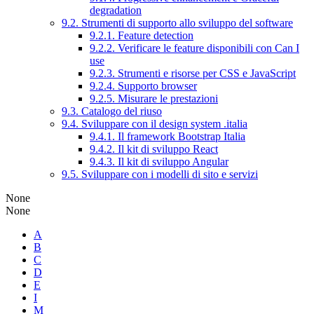
degradation
9.2. Strumenti di supporto allo sviluppo del software
9.2.1. Feature detection
9.2.2. Verificare le feature disponibili con Can I
use
9.2.3. Strumenti e risorse per CSS e JavaScript
9.2.4. Supporto browser
9.2.5. Misurare le prestazioni
9.3. Catalogo del riuso
9.4. Sviluppare con il design system .italia
9.4.1. Il framework Bootstrap Italia
9.4.2. Il kit di sviluppo React
9.4.3. Il kit di sviluppo Angular
9.5. Sviluppare con i modelli di sito e servizi
None
None
A
B
C
D
E
I
M