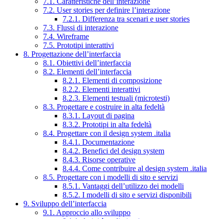
7.1. Caratteristiche dell’interazione
7.2. User stories per definire l’interazione
7.2.1. Differenza tra scenari e user stories
7.3. Flussi di interazione
7.4. Wireframe
7.5. Prototipi interattivi
8. Progettazione dell’interfaccia
8.1. Obiettivi dell’interfaccia
8.2. Elementi dell’interfaccia
8.2.1. Elementi di composizione
8.2.2. Elementi interattivi
8.2.3. Elementi testuali (microtesti)
8.3. Progettare e costruire in alta fedeltà
8.3.1. Layout di pagina
8.3.2. Prototipi in alta fedeltà
8.4. Progettare con il design system .italia
8.4.1. Documentazione
8.4.2. Benefici del design system
8.4.3. Risorse operative
8.4.4. Come contribuire al design system .italia
8.5. Progettare con i modelli di sito e servizi
8.5.1. Vantaggi dell’utilizzo dei modelli
8.5.2. I modelli di sito e servizi disponibili
9. Sviluppo dell’interfaccia
9.1. Approccio allo sviluppo