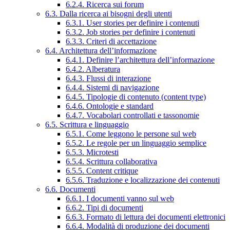
6.2.4. Ricerca sui forum
6.3. Dalla ricerca ai bisogni degli utenti
6.3.1. User stories per definire i contenuti
6.3.2. Job stories per definire i contenuti
6.3.3. Criteri di accettazione
6.4. Architettura dell’informazione
6.4.1. Definire l’architettura dell’informazione
6.4.2. Alberatura
6.4.3. Flussi di interazione
6.4.4. Sistemi di navigazione
6.4.5. Tipologie di contenuto (content type)
6.4.6. Ontologie e standard
6.4.7. Vocabolari controllati e tassonomie
6.5. Scrittura e linguaggio
6.5.1. Come leggono le persone sul web
6.5.2. Le regole per un linguaggio semplice
6.5.3. Microtesti
6.5.4. Scrittura collaborativa
6.5.5. Content critique
6.5.6. Traduzione e localizzazione dei contenuti
6.6. Documenti
6.6.1. I documenti vanno sul web
6.6.2. Tipi di documenti
6.6.3. Formato di lettura dei documenti elettronici
6.6.4. Modalità di produzione dei documenti