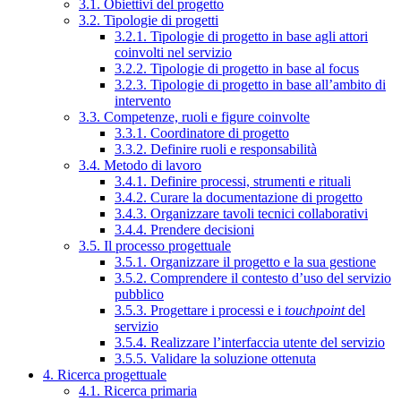
3.1. Obiettivi del progetto
3.2. Tipologie di progetti
3.2.1. Tipologie di progetto in base agli attori
coinvolti nel servizio
3.2.2. Tipologie di progetto in base al focus
3.2.3. Tipologie di progetto in base all’ambito di
intervento
3.3. Competenze, ruoli e figure coinvolte
3.3.1. Coordinatore di progetto
3.3.2. Definire ruoli e responsabilità
3.4. Metodo di lavoro
3.4.1. Definire processi, strumenti e rituali
3.4.2. Curare la documentazione di progetto
3.4.3. Organizzare tavoli tecnici collaborativi
3.4.4. Prendere decisioni
3.5. Il processo progettuale
3.5.1. Organizzare il progetto e la sua gestione
3.5.2. Comprendere il contesto d’uso del servizio
pubblico
3.5.3. Progettare i processi e i
touchpoint
del
servizio
3.5.4. Realizzare l’interfaccia utente del servizio
3.5.5. Validare la soluzione ottenuta
4. Ricerca progettuale
4.1. Ricerca primaria