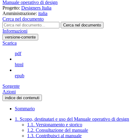
Manuale operativo di design
Progetto:
Designers Italia
Amministrazione:
italia
Cerca nel documento
Cerca nel documento
Informazioni
versione-corrente
Scarica
pdf
html
epub
Sorgente
Azioni
indice dei contenuti
Sommario
1. Scopo, destinatari e uso del Manuale operativo di design
1.1. Versionamento e storico
1.2. Consultazione del manuale
1.3. Contribuisci al manuale