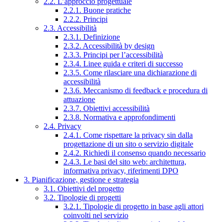
2.2. L’approccio progettuale
2.2.1. Buone pratiche
2.2.2. Principi
2.3. Accessibilità
2.3.1. Definizione
2.3.2. Accessibilità by design
2.3.3. Principi per l’accessibilità
2.3.4. Linee guida e criteri di successo
2.3.5. Come rilasciare una dichiarazione di
accessibilità
2.3.6. Meccanismo di feedback e procedura di
attuazione
2.3.7. Obiettivi accessibilità
2.3.8. Normativa e approfondimenti
2.4. Privacy
2.4.1. Come rispettare la privacy sin dalla
progettazione di un sito o servizio digitale
2.4.2. Richiedi il consenso quando necessario
2.4.3. Le basi del sito web: architettura,
informativa privacy, riferimenti DPO
3. Pianificazione, gestione e strategia
3.1. Obiettivi del progetto
3.2. Tipologie di progetti
3.2.1. Tipologie di progetto in base agli attori
coinvolti nel servizio