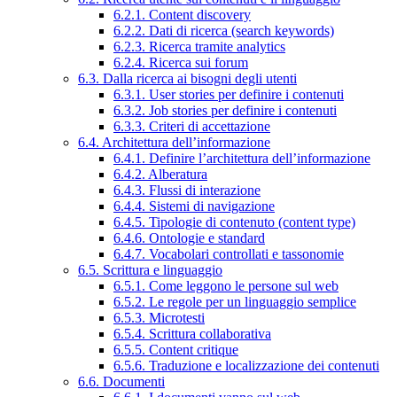
6.2.1. Content discovery
6.2.2. Dati di ricerca (search keywords)
6.2.3. Ricerca tramite analytics
6.2.4. Ricerca sui forum
6.3. Dalla ricerca ai bisogni degli utenti
6.3.1. User stories per definire i contenuti
6.3.2. Job stories per definire i contenuti
6.3.3. Criteri di accettazione
6.4. Architettura dell’informazione
6.4.1. Definire l’architettura dell’informazione
6.4.2. Alberatura
6.4.3. Flussi di interazione
6.4.4. Sistemi di navigazione
6.4.5. Tipologie di contenuto (content type)
6.4.6. Ontologie e standard
6.4.7. Vocabolari controllati e tassonomie
6.5. Scrittura e linguaggio
6.5.1. Come leggono le persone sul web
6.5.2. Le regole per un linguaggio semplice
6.5.3. Microtesti
6.5.4. Scrittura collaborativa
6.5.5. Content critique
6.5.6. Traduzione e localizzazione dei contenuti
6.6. Documenti