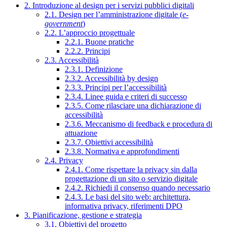
2. Introduzione al design per i servizi pubblici digitali
2.1. Design per l’amministrazione digitale (
e-
government
)
2.2. L’approccio progettuale
2.2.1. Buone pratiche
2.2.2. Principi
2.3. Accessibilità
2.3.1. Definizione
2.3.2. Accessibilità by design
2.3.3. Principi per l’accessibilità
2.3.4. Linee guida e criteri di successo
2.3.5. Come rilasciare una dichiarazione di
accessibilità
2.3.6. Meccanismo di feedback e procedura di
attuazione
2.3.7. Obiettivi accessibilità
2.3.8. Normativa e approfondimenti
2.4. Privacy
2.4.1. Come rispettare la privacy sin dalla
progettazione di un sito o servizio digitale
2.4.2. Richiedi il consenso quando necessario
2.4.3. Le basi del sito web: architettura,
informativa privacy, riferimenti DPO
3. Pianificazione, gestione e strategia
3.1. Obiettivi del progetto