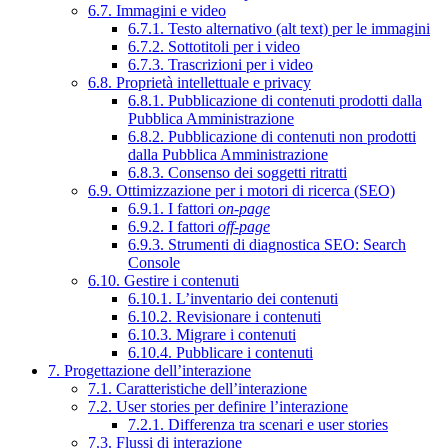
6.7. Immagini e video
6.7.1. Testo alternativo (alt text) per le immagini
6.7.2. Sottotitoli per i video
6.7.3. Trascrizioni per i video
6.8. Proprietà intellettuale e privacy
6.8.1. Pubblicazione di contenuti prodotti dalla
Pubblica Amministrazione
6.8.2. Pubblicazione di contenuti non prodotti
dalla Pubblica Amministrazione
6.8.3. Consenso dei soggetti ritratti
6.9. Ottimizzazione per i motori di ricerca (SEO)
6.9.1. I fattori
on-page
6.9.2. I fattori
off-page
6.9.3. Strumenti di diagnostica SEO: Search
Console
6.10. Gestire i contenuti
6.10.1. L’inventario dei contenuti
6.10.2. Revisionare i contenuti
6.10.3. Migrare i contenuti
6.10.4. Pubblicare i contenuti
7. Progettazione dell’interazione
7.1. Caratteristiche dell’interazione
7.2. User stories per definire l’interazione
7.2.1. Differenza tra scenari e user stories
7.3. Flussi di interazione