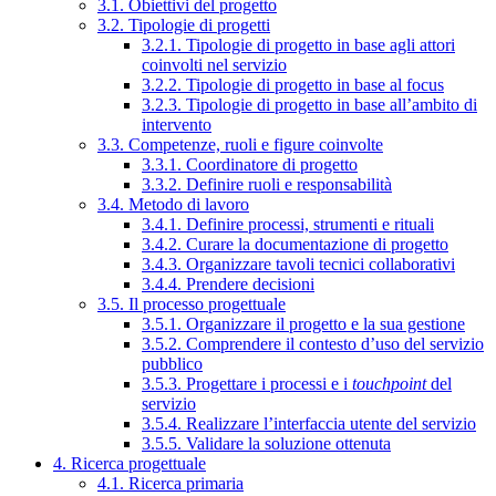
3.1. Obiettivi del progetto
3.2. Tipologie di progetti
3.2.1. Tipologie di progetto in base agli attori
coinvolti nel servizio
3.2.2. Tipologie di progetto in base al focus
3.2.3. Tipologie di progetto in base all’ambito di
intervento
3.3. Competenze, ruoli e figure coinvolte
3.3.1. Coordinatore di progetto
3.3.2. Definire ruoli e responsabilità
3.4. Metodo di lavoro
3.4.1. Definire processi, strumenti e rituali
3.4.2. Curare la documentazione di progetto
3.4.3. Organizzare tavoli tecnici collaborativi
3.4.4. Prendere decisioni
3.5. Il processo progettuale
3.5.1. Organizzare il progetto e la sua gestione
3.5.2. Comprendere il contesto d’uso del servizio
pubblico
3.5.3. Progettare i processi e i
touchpoint
del
servizio
3.5.4. Realizzare l’interfaccia utente del servizio
3.5.5. Validare la soluzione ottenuta
4. Ricerca progettuale
4.1. Ricerca primaria