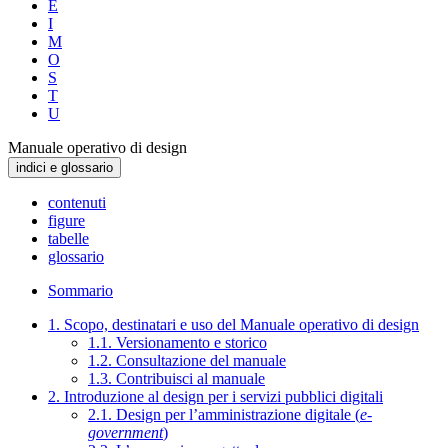
E
I
M
O
S
T
U
Manuale operativo di design
indici e glossario
contenuti
figure
tabelle
glossario
Sommario
1. Scopo, destinatari e uso del Manuale operativo di design
1.1. Versionamento e storico
1.2. Consultazione del manuale
1.3. Contribuisci al manuale
2. Introduzione al design per i servizi pubblici digitali
2.1. Design per l’amministrazione digitale (
e-
government
)