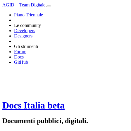
AGID
+
Team Digitale
Piano Triennale
Le community
Developers
Designers
Gli strumenti
Forum
Docs
GitHub
Docs Italia
beta
Documenti pubblici, digitali.