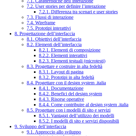
7.1. Caratteristiche dell’interazione
7.2. User stories per definire l’interazione
7.2.1. Differenza tra scenari e user stories
7.3. Flussi di interazione
7.4. Wireframe
7.5. Prototipi interattivi
8. Progettazione dell’interfaccia
8.1. Obiettivi dell’interfaccia
8.2. Elementi dell’interfaccia
8.2.1. Elementi di composizione
8.2.2. Elementi interattivi
8.2.3. Elementi testuali (microtesti)
8.3. Progettare e costruire in alta fedeltà
8.3.1. Layout di pagina
8.3.2. Prototipi in alta fedeltà
8.4. Progettare con il design system .italia
8.4.1. Documentazione
8.4.2. Benefici del design system
8.4.3. Risorse operative
8.4.4. Come contribuire al design system .italia
8.5. Progettare con i modelli di sito e servizi
8.5.1. Vantaggi dell’utilizzo dei modelli
8.5.2. I modelli di sito e servizi disponibili
9. Sviluppo dell’interfaccia
9.1. Approccio allo sviluppo