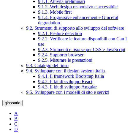
9.1.1. Attività preliminari
9.1.2. Web design responsivo e accessibile
9.1.3. Mobile first
9.1.4. Progressive enhancement e Graceful
degradation
9.2. Strumenti di supporto allo sviluppo del software
9.2.1. Feature detection
9.2.2. Verificare le feature disponibili con Can I
use
9.2.3. Strumenti e risorse per CSS e JavaScript
9.2.4. Supporto browser
9.2.5. Misurare le prestazioni
9.3. Catalogo del riuso
9.4. Sviluppare con il design system .italia
9.4.1. Il framework Bootstrap Italia
9.4.2. Il kit di sviluppo React
9.4.3. Il kit di sviluppo Angular
9.5. Sviluppare con i modelli di sito e servizi
glossario
A
B
C
D