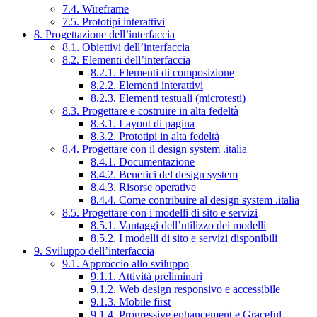
7.4. Wireframe
7.5. Prototipi interattivi
8. Progettazione dell’interfaccia
8.1. Obiettivi dell’interfaccia
8.2. Elementi dell’interfaccia
8.2.1. Elementi di composizione
8.2.2. Elementi interattivi
8.2.3. Elementi testuali (microtesti)
8.3. Progettare e costruire in alta fedeltà
8.3.1. Layout di pagina
8.3.2. Prototipi in alta fedeltà
8.4. Progettare con il design system .italia
8.4.1. Documentazione
8.4.2. Benefici del design system
8.4.3. Risorse operative
8.4.4. Come contribuire al design system .italia
8.5. Progettare con i modelli di sito e servizi
8.5.1. Vantaggi dell’utilizzo dei modelli
8.5.2. I modelli di sito e servizi disponibili
9. Sviluppo dell’interfaccia
9.1. Approccio allo sviluppo
9.1.1. Attività preliminari
9.1.2. Web design responsivo e accessibile
9.1.3. Mobile first
9.1.4. Progressive enhancement e Graceful