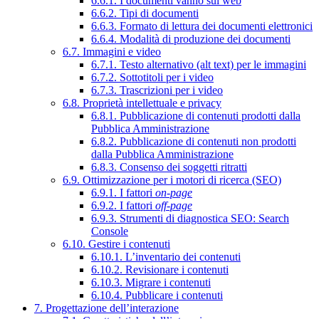
6.6.1. I documenti vanno sul web
6.6.2. Tipi di documenti
6.6.3. Formato di lettura dei documenti elettronici
6.6.4. Modalità di produzione dei documenti
6.7. Immagini e video
6.7.1. Testo alternativo (alt text) per le immagini
6.7.2. Sottotitoli per i video
6.7.3. Trascrizioni per i video
6.8. Proprietà intellettuale e privacy
6.8.1. Pubblicazione di contenuti prodotti dalla
Pubblica Amministrazione
6.8.2. Pubblicazione di contenuti non prodotti
dalla Pubblica Amministrazione
6.8.3. Consenso dei soggetti ritratti
6.9. Ottimizzazione per i motori di ricerca (SEO)
6.9.1. I fattori
on-page
6.9.2. I fattori
off-page
6.9.3. Strumenti di diagnostica SEO: Search
Console
6.10. Gestire i contenuti
6.10.1. L’inventario dei contenuti
6.10.2. Revisionare i contenuti
6.10.3. Migrare i contenuti
6.10.4. Pubblicare i contenuti
7. Progettazione dell’interazione