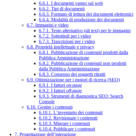
6.6.1. I documenti vanno sul web
6.6.2. Tipi di documenti
6.6.3. Formato di lettura dei documenti elettronici
6.6.4. Modalità di produzione dei documenti
6.7. Immagini e video
6.7.1. Testo alternativo (alt text) per le immagini
6.7.2. Sottotitoli per i video
6.7.3. Trascrizioni per i video
6.8. Proprietà intellettuale e privacy
6.8.1. Pubblicazione di contenuti prodotti dalla
Pubblica Amministrazione
6.8.2. Pubblicazione di contenuti non prodotti
dalla Pubblica Amministrazione
6.8.3. Consenso dei soggetti ritratti
6.9. Ottimizzazione per i motori di ricerca (SEO)
6.9.1. I fattori
on-page
6.9.2. I fattori
off-page
6.9.3. Strumenti di diagnostica SEO: Search
Console
6.10. Gestire i contenuti
6.10.1. L’inventario dei contenuti
6.10.2. Revisionare i contenuti
6.10.3. Migrare i contenuti
6.10.4. Pubblicare i contenuti
7. Progettazione dell’interazione