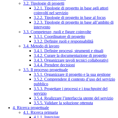
3.2. Tipologie di progetti
3.2.1. Tipologie di progetto in base agli attori
coinvolti nel servizio
3.2.2. Tipologie di progetto in base al focus
3.2.3. Tipologie di progetto in base all’ambito di
intervento
3.3. Competenze, ruoli e figure coinvolte
3.3.1. Coordinatore di progetto
3.3.2. Definire ruoli e responsabilità
3.4. Metodo di lavoro
3.4.1. Definire processi, strumenti e rituali
3.4.2. Curare la documentazione di progetto
3.4.3. Organizzare tavoli tecnici collaborativi
3.4.4. Prendere decisioni
3.5. Il processo progettuale
3.5.1. Organizzare il progetto e la sua gestione
3.5.2. Comprendere il contesto d’uso del servizio
pubblico
3.5.3. Progettare i processi e i
touchpoint
del
servizio
3.5.4. Realizzare l’interfaccia utente del servizio
3.5.5. Validare la soluzione ottenuta
4. Ricerca progettuale
4.1. Ricerca primaria
4.1.1. Interviste