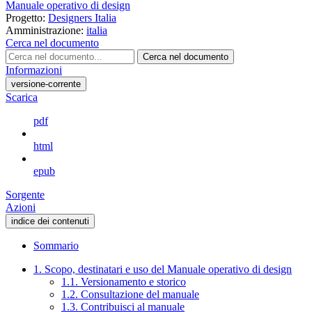
Manuale operativo di design
Progetto:
Designers Italia
Amministrazione:
italia
Cerca nel documento
Cerca nel documento
Informazioni
versione-corrente
Scarica
pdf
html
epub
Sorgente
Azioni
indice dei contenuti
Sommario
1. Scopo, destinatari e uso del Manuale operativo di design
1.1. Versionamento e storico
1.2. Consultazione del manuale
1.3. Contribuisci al manuale