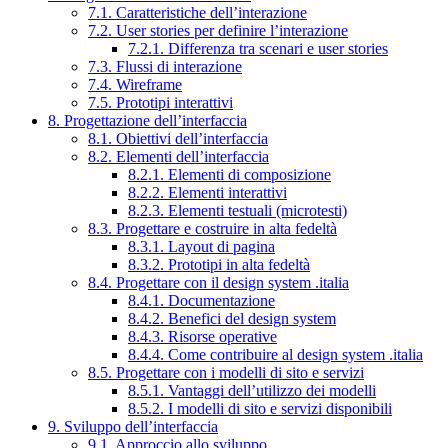
7.1. Caratteristiche dell’interazione
7.2. User stories per definire l’interazione
7.2.1. Differenza tra scenari e user stories
7.3. Flussi di interazione
7.4. Wireframe
7.5. Prototipi interattivi
8. Progettazione dell’interfaccia
8.1. Obiettivi dell’interfaccia
8.2. Elementi dell’interfaccia
8.2.1. Elementi di composizione
8.2.2. Elementi interattivi
8.2.3. Elementi testuali (microtesti)
8.3. Progettare e costruire in alta fedeltà
8.3.1. Layout di pagina
8.3.2. Prototipi in alta fedeltà
8.4. Progettare con il design system .italia
8.4.1. Documentazione
8.4.2. Benefici del design system
8.4.3. Risorse operative
8.4.4. Come contribuire al design system .italia
8.5. Progettare con i modelli di sito e servizi
8.5.1. Vantaggi dell’utilizzo dei modelli
8.5.2. I modelli di sito e servizi disponibili
9. Sviluppo dell’interfaccia
9.1. Approccio allo sviluppo