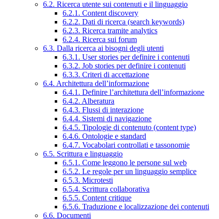
6.2. Ricerca utente sui contenuti e il linguaggio
6.2.1. Content discovery
6.2.2. Dati di ricerca (search keywords)
6.2.3. Ricerca tramite analytics
6.2.4. Ricerca sui forum
6.3. Dalla ricerca ai bisogni degli utenti
6.3.1. User stories per definire i contenuti
6.3.2. Job stories per definire i contenuti
6.3.3. Criteri di accettazione
6.4. Architettura dell’informazione
6.4.1. Definire l’architettura dell’informazione
6.4.2. Alberatura
6.4.3. Flussi di interazione
6.4.4. Sistemi di navigazione
6.4.5. Tipologie di contenuto (content type)
6.4.6. Ontologie e standard
6.4.7. Vocabolari controllati e tassonomie
6.5. Scrittura e linguaggio
6.5.1. Come leggono le persone sul web
6.5.2. Le regole per un linguaggio semplice
6.5.3. Microtesti
6.5.4. Scrittura collaborativa
6.5.5. Content critique
6.5.6. Traduzione e localizzazione dei contenuti
6.6. Documenti