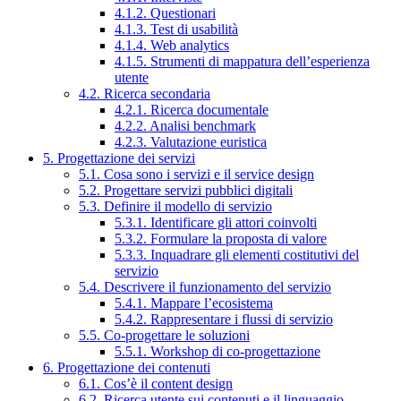
4.1.2. Questionari
4.1.3. Test di usabilità
4.1.4. Web analytics
4.1.5. Strumenti di mappatura dell’esperienza
utente
4.2. Ricerca secondaria
4.2.1. Ricerca documentale
4.2.2. Analisi benchmark
4.2.3. Valutazione euristica
5. Progettazione dei servizi
5.1. Cosa sono i servizi e il service design
5.2. Progettare servizi pubblici digitali
5.3. Definire il modello di servizio
5.3.1. Identificare gli attori coinvolti
5.3.2. Formulare la proposta di valore
5.3.3. Inquadrare gli elementi costitutivi del
servizio
5.4. Descrivere il funzionamento del servizio
5.4.1. Mappare l’ecosistema
5.4.2. Rappresentare i flussi di servizio
5.5. Co-progettare le soluzioni
5.5.1. Workshop di co-progettazione
6. Progettazione dei contenuti
6.1. Cos’è il content design
6.2. Ricerca utente sui contenuti e il linguaggio