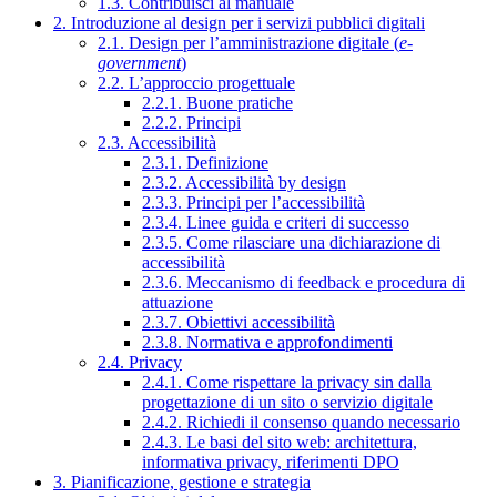
1.3. Contribuisci al manuale
2. Introduzione al design per i servizi pubblici digitali
2.1. Design per l’amministrazione digitale (
e-
government
)
2.2. L’approccio progettuale
2.2.1. Buone pratiche
2.2.2. Principi
2.3. Accessibilità
2.3.1. Definizione
2.3.2. Accessibilità by design
2.3.3. Principi per l’accessibilità
2.3.4. Linee guida e criteri di successo
2.3.5. Come rilasciare una dichiarazione di
accessibilità
2.3.6. Meccanismo di feedback e procedura di
attuazione
2.3.7. Obiettivi accessibilità
2.3.8. Normativa e approfondimenti
2.4. Privacy
2.4.1. Come rispettare la privacy sin dalla
progettazione di un sito o servizio digitale
2.4.2. Richiedi il consenso quando necessario
2.4.3. Le basi del sito web: architettura,
informativa privacy, riferimenti DPO
3. Pianificazione, gestione e strategia