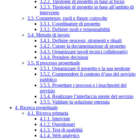
3.2.2. Tipologie di progetto in base al focus
3.2.3. Tipologie di progetto in base all’ambito di
intervento
3.3. Competenze, ruoli e figure coinvolte
3.3.1. Coordinatore di progetto
3.3.2. Definire ruoli e responsabilità
3.4. Metodo di lavoro
3.4.1. Definire processi, strumenti e rituali
3.4.2. Curare la documentazione di progetto
3.4.3. Organizzare tavoli tecnici collaborativi
3.4.4. Prendere decisioni
3.5. Il processo progettuale
3.5.1. Organizzare il progetto e la sua gestione
3.5.2. Comprendere il contesto d’uso del servizio
pubblico
3.5.3. Progettare i processi e i
touchpoint
del
servizio
3.5.4. Realizzare l’interfaccia utente del servizio
3.5.5. Validare la soluzione ottenuta
4. Ricerca progettuale
4.1. Ricerca primaria
4.1.1. Interviste
4.1.2. Questionari
4.1.3. Test di usabilità
4.1.4. Web analytics