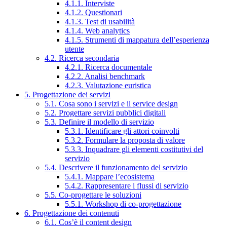
4.1.1. Interviste
4.1.2. Questionari
4.1.3. Test di usabilità
4.1.4. Web analytics
4.1.5. Strumenti di mappatura dell’esperienza
utente
4.2. Ricerca secondaria
4.2.1. Ricerca documentale
4.2.2. Analisi benchmark
4.2.3. Valutazione euristica
5. Progettazione dei servizi
5.1. Cosa sono i servizi e il service design
5.2. Progettare servizi pubblici digitali
5.3. Definire il modello di servizio
5.3.1. Identificare gli attori coinvolti
5.3.2. Formulare la proposta di valore
5.3.3. Inquadrare gli elementi costitutivi del
servizio
5.4. Descrivere il funzionamento del servizio
5.4.1. Mappare l’ecosistema
5.4.2. Rappresentare i flussi di servizio
5.5. Co-progettare le soluzioni
5.5.1. Workshop di co-progettazione
6. Progettazione dei contenuti
6.1. Cos’è il content design