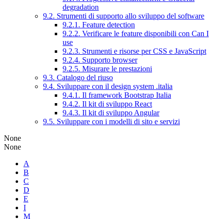
degradation
9.2. Strumenti di supporto allo sviluppo del software
9.2.1. Feature detection
9.2.2. Verificare le feature disponibili con Can I
use
9.2.3. Strumenti e risorse per CSS e JavaScript
9.2.4. Supporto browser
9.2.5. Misurare le prestazioni
9.3. Catalogo del riuso
9.4. Sviluppare con il design system .italia
9.4.1. Il framework Bootstrap Italia
9.4.2. Il kit di sviluppo React
9.4.3. Il kit di sviluppo Angular
9.5. Sviluppare con i modelli di sito e servizi
None
None
A
B
C
D
E
I
M