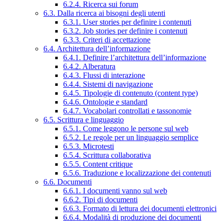
6.2.4. Ricerca sui forum
6.3. Dalla ricerca ai bisogni degli utenti
6.3.1. User stories per definire i contenuti
6.3.2. Job stories per definire i contenuti
6.3.3. Criteri di accettazione
6.4. Architettura dell’informazione
6.4.1. Definire l’architettura dell’informazione
6.4.2. Alberatura
6.4.3. Flussi di interazione
6.4.4. Sistemi di navigazione
6.4.5. Tipologie di contenuto (content type)
6.4.6. Ontologie e standard
6.4.7. Vocabolari controllati e tassonomie
6.5. Scrittura e linguaggio
6.5.1. Come leggono le persone sul web
6.5.2. Le regole per un linguaggio semplice
6.5.3. Microtesti
6.5.4. Scrittura collaborativa
6.5.5. Content critique
6.5.6. Traduzione e localizzazione dei contenuti
6.6. Documenti
6.6.1. I documenti vanno sul web
6.6.2. Tipi di documenti
6.6.3. Formato di lettura dei documenti elettronici
6.6.4. Modalità di produzione dei documenti