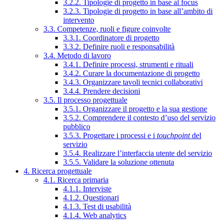
3.2.2. Tipologie di progetto in base al focus
3.2.3. Tipologie di progetto in base all’ambito di
intervento
3.3. Competenze, ruoli e figure coinvolte
3.3.1. Coordinatore di progetto
3.3.2. Definire ruoli e responsabilità
3.4. Metodo di lavoro
3.4.1. Definire processi, strumenti e rituali
3.4.2. Curare la documentazione di progetto
3.4.3. Organizzare tavoli tecnici collaborativi
3.4.4. Prendere decisioni
3.5. Il processo progettuale
3.5.1. Organizzare il progetto e la sua gestione
3.5.2. Comprendere il contesto d’uso del servizio
pubblico
3.5.3. Progettare i processi e i
touchpoint
del
servizio
3.5.4. Realizzare l’interfaccia utente del servizio
3.5.5. Validare la soluzione ottenuta
4. Ricerca progettuale
4.1. Ricerca primaria
4.1.1. Interviste
4.1.2. Questionari
4.1.3. Test di usabilità
4.1.4. Web analytics