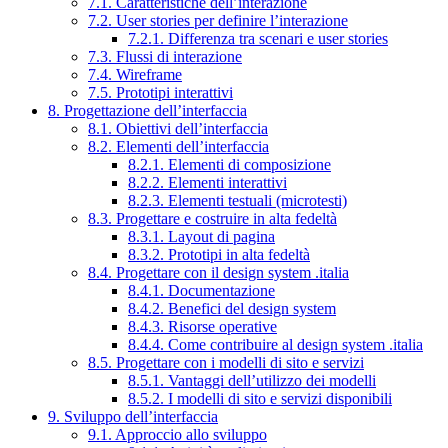
7.1. Caratteristiche dell’interazione
7.2. User stories per definire l’interazione
7.2.1. Differenza tra scenari e user stories
7.3. Flussi di interazione
7.4. Wireframe
7.5. Prototipi interattivi
8. Progettazione dell’interfaccia
8.1. Obiettivi dell’interfaccia
8.2. Elementi dell’interfaccia
8.2.1. Elementi di composizione
8.2.2. Elementi interattivi
8.2.3. Elementi testuali (microtesti)
8.3. Progettare e costruire in alta fedeltà
8.3.1. Layout di pagina
8.3.2. Prototipi in alta fedeltà
8.4. Progettare con il design system .italia
8.4.1. Documentazione
8.4.2. Benefici del design system
8.4.3. Risorse operative
8.4.4. Come contribuire al design system .italia
8.5. Progettare con i modelli di sito e servizi
8.5.1. Vantaggi dell’utilizzo dei modelli
8.5.2. I modelli di sito e servizi disponibili
9. Sviluppo dell’interfaccia
9.1. Approccio allo sviluppo