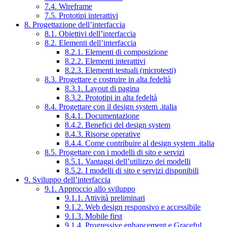
7.4. Wireframe
7.5. Prototipi interattivi
8. Progettazione dell’interfaccia
8.1. Obiettivi dell’interfaccia
8.2. Elementi dell’interfaccia
8.2.1. Elementi di composizione
8.2.2. Elementi interattivi
8.2.3. Elementi testuali (microtesti)
8.3. Progettare e costruire in alta fedeltà
8.3.1. Layout di pagina
8.3.2. Prototipi in alta fedeltà
8.4. Progettare con il design system .italia
8.4.1. Documentazione
8.4.2. Benefici del design system
8.4.3. Risorse operative
8.4.4. Come contribuire al design system .italia
8.5. Progettare con i modelli di sito e servizi
8.5.1. Vantaggi dell’utilizzo dei modelli
8.5.2. I modelli di sito e servizi disponibili
9. Sviluppo dell’interfaccia
9.1. Approccio allo sviluppo
9.1.1. Attività preliminari
9.1.2. Web design responsivo e accessibile
9.1.3. Mobile first
9.1.4. Progressive enhancement e Graceful