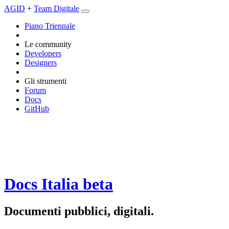
AGID
+
Team Digitale
Piano Triennale
Le community
Developers
Designers
Gli strumenti
Forum
Docs
GitHub
Docs Italia
beta
Documenti pubblici, digitali.