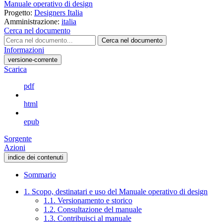
Manuale operativo di design
Progetto:
Designers Italia
Amministrazione:
italia
Cerca nel documento
Cerca nel documento
Informazioni
versione-corrente
Scarica
pdf
html
epub
Sorgente
Azioni
indice dei contenuti
Sommario
1. Scopo, destinatari e uso del Manuale operativo di design
1.1. Versionamento e storico
1.2. Consultazione del manuale
1.3. Contribuisci al manuale