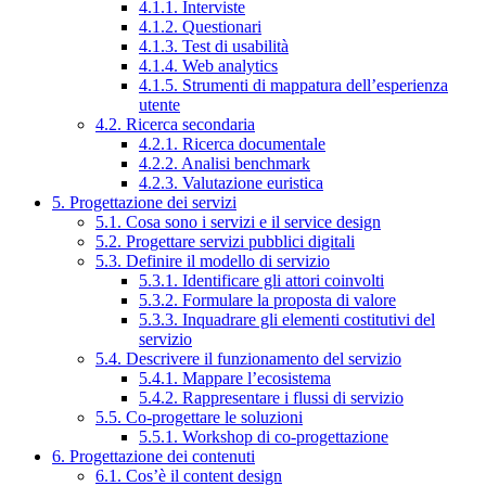
4.1.1. Interviste
4.1.2. Questionari
4.1.3. Test di usabilità
4.1.4. Web analytics
4.1.5. Strumenti di mappatura dell’esperienza
utente
4.2. Ricerca secondaria
4.2.1. Ricerca documentale
4.2.2. Analisi benchmark
4.2.3. Valutazione euristica
5. Progettazione dei servizi
5.1. Cosa sono i servizi e il service design
5.2. Progettare servizi pubblici digitali
5.3. Definire il modello di servizio
5.3.1. Identificare gli attori coinvolti
5.3.2. Formulare la proposta di valore
5.3.3. Inquadrare gli elementi costitutivi del
servizio
5.4. Descrivere il funzionamento del servizio
5.4.1. Mappare l’ecosistema
5.4.2. Rappresentare i flussi di servizio
5.5. Co-progettare le soluzioni
5.5.1. Workshop di co-progettazione
6. Progettazione dei contenuti
6.1. Cos’è il content design