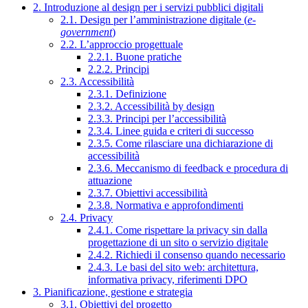
2. Introduzione al design per i servizi pubblici digitali
2.1. Design per l’amministrazione digitale (
e-
government
)
2.2. L’approccio progettuale
2.2.1. Buone pratiche
2.2.2. Principi
2.3. Accessibilità
2.3.1. Definizione
2.3.2. Accessibilità by design
2.3.3. Principi per l’accessibilità
2.3.4. Linee guida e criteri di successo
2.3.5. Come rilasciare una dichiarazione di
accessibilità
2.3.6. Meccanismo di feedback e procedura di
attuazione
2.3.7. Obiettivi accessibilità
2.3.8. Normativa e approfondimenti
2.4. Privacy
2.4.1. Come rispettare la privacy sin dalla
progettazione di un sito o servizio digitale
2.4.2. Richiedi il consenso quando necessario
2.4.3. Le basi del sito web: architettura,
informativa privacy, riferimenti DPO
3. Pianificazione, gestione e strategia
3.1. Obiettivi del progetto