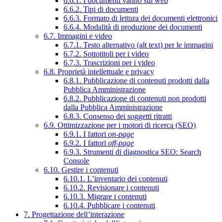
6.6.1. I documenti vanno sul web
6.6.2. Tipi di documenti
6.6.3. Formato di lettura dei documenti elettronici
6.6.4. Modalità di produzione dei documenti
6.7. Immagini e video
6.7.1. Testo alternativo (alt text) per le immagini
6.7.2. Sottotitoli per i video
6.7.3. Trascrizioni per i video
6.8. Proprietà intellettuale e privacy
6.8.1. Pubblicazione di contenuti prodotti dalla
Pubblica Amministrazione
6.8.2. Pubblicazione di contenuti non prodotti
dalla Pubblica Amministrazione
6.8.3. Consenso dei soggetti ritratti
6.9. Ottimizzazione per i motori di ricerca (SEO)
6.9.1. I fattori
on-page
6.9.2. I fattori
off-page
6.9.3. Strumenti di diagnostica SEO: Search
Console
6.10. Gestire i contenuti
6.10.1. L’inventario dei contenuti
6.10.2. Revisionare i contenuti
6.10.3. Migrare i contenuti
6.10.4. Pubblicare i contenuti
7. Progettazione dell’interazione