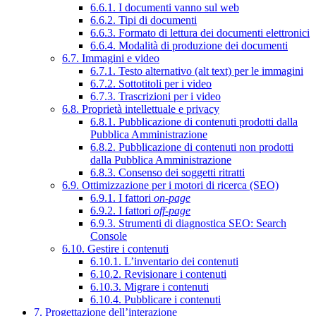
6.6.1. I documenti vanno sul web
6.6.2. Tipi di documenti
6.6.3. Formato di lettura dei documenti elettronici
6.6.4. Modalità di produzione dei documenti
6.7. Immagini e video
6.7.1. Testo alternativo (alt text) per le immagini
6.7.2. Sottotitoli per i video
6.7.3. Trascrizioni per i video
6.8. Proprietà intellettuale e privacy
6.8.1. Pubblicazione di contenuti prodotti dalla
Pubblica Amministrazione
6.8.2. Pubblicazione di contenuti non prodotti
dalla Pubblica Amministrazione
6.8.3. Consenso dei soggetti ritratti
6.9. Ottimizzazione per i motori di ricerca (SEO)
6.9.1. I fattori
on-page
6.9.2. I fattori
off-page
6.9.3. Strumenti di diagnostica SEO: Search
Console
6.10. Gestire i contenuti
6.10.1. L’inventario dei contenuti
6.10.2. Revisionare i contenuti
6.10.3. Migrare i contenuti
6.10.4. Pubblicare i contenuti
7. Progettazione dell’interazione