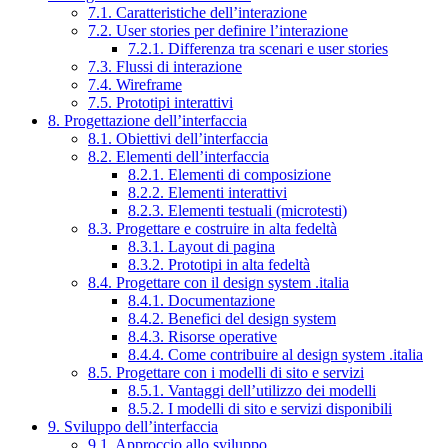
7.1. Caratteristiche dell’interazione
7.2. User stories per definire l’interazione
7.2.1. Differenza tra scenari e user stories
7.3. Flussi di interazione
7.4. Wireframe
7.5. Prototipi interattivi
8. Progettazione dell’interfaccia
8.1. Obiettivi dell’interfaccia
8.2. Elementi dell’interfaccia
8.2.1. Elementi di composizione
8.2.2. Elementi interattivi
8.2.3. Elementi testuali (microtesti)
8.3. Progettare e costruire in alta fedeltà
8.3.1. Layout di pagina
8.3.2. Prototipi in alta fedeltà
8.4. Progettare con il design system .italia
8.4.1. Documentazione
8.4.2. Benefici del design system
8.4.3. Risorse operative
8.4.4. Come contribuire al design system .italia
8.5. Progettare con i modelli di sito e servizi
8.5.1. Vantaggi dell’utilizzo dei modelli
8.5.2. I modelli di sito e servizi disponibili
9. Sviluppo dell’interfaccia
9.1. Approccio allo sviluppo