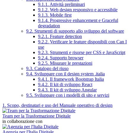
9.1.1. Attività preliminari
9.1.2. Web design responsivo e accessibile
9.1.3. Mobile first
9.1.4. Progressive enhancement e Graceful
degradation
9.2. Strumenti di supporto allo sviluppo del software
9.2.1. Feature detection
9.2.2. Verificare le feature disponibili con Can I
use
9.2.3. Strumenti e risorse per CSS e JavaScript
9.2.4. Supporto browser
9.2.5. Misurare le prestazioni
9.3. Catalogo del riuso
9.4. Sviluppare con il design system .italia
9.4.1. Il framework Bootstrap Italia
9.4.2. Il kit di sviluppo React
9.4.3. Il kit di sviluppo Angular
9.5. Sviluppare con i modelli di sito e servizi
1. Scopo, destinatari e uso del Manuale operativo di design
Team per la Trasformazione Digitale
in collaborazione con
Agenzia per l'Italia Digitale