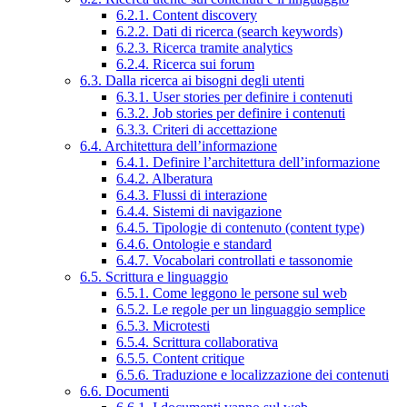
6.2.1. Content discovery
6.2.2. Dati di ricerca (search keywords)
6.2.3. Ricerca tramite analytics
6.2.4. Ricerca sui forum
6.3. Dalla ricerca ai bisogni degli utenti
6.3.1. User stories per definire i contenuti
6.3.2. Job stories per definire i contenuti
6.3.3. Criteri di accettazione
6.4. Architettura dell’informazione
6.4.1. Definire l’architettura dell’informazione
6.4.2. Alberatura
6.4.3. Flussi di interazione
6.4.4. Sistemi di navigazione
6.4.5. Tipologie di contenuto (content type)
6.4.6. Ontologie e standard
6.4.7. Vocabolari controllati e tassonomie
6.5. Scrittura e linguaggio
6.5.1. Come leggono le persone sul web
6.5.2. Le regole per un linguaggio semplice
6.5.3. Microtesti
6.5.4. Scrittura collaborativa
6.5.5. Content critique
6.5.6. Traduzione e localizzazione dei contenuti
6.6. Documenti