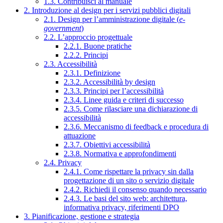
1.3. Contribuisci al manuale
2. Introduzione al design per i servizi pubblici digitali
2.1. Design per l’amministrazione digitale (
e-
government
)
2.2. L’approccio progettuale
2.2.1. Buone pratiche
2.2.2. Principi
2.3. Accessibilità
2.3.1. Definizione
2.3.2. Accessibilità by design
2.3.3. Principi per l’accessibilità
2.3.4. Linee guida e criteri di successo
2.3.5. Come rilasciare una dichiarazione di
accessibilità
2.3.6. Meccanismo di feedback e procedura di
attuazione
2.3.7. Obiettivi accessibilità
2.3.8. Normativa e approfondimenti
2.4. Privacy
2.4.1. Come rispettare la privacy sin dalla
progettazione di un sito o servizio digitale
2.4.2. Richiedi il consenso quando necessario
2.4.3. Le basi del sito web: architettura,
informativa privacy, riferimenti DPO
3. Pianificazione, gestione e strategia