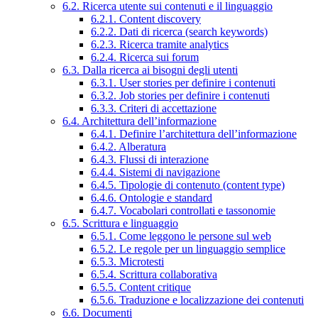
6.2. Ricerca utente sui contenuti e il linguaggio
6.2.1. Content discovery
6.2.2. Dati di ricerca (search keywords)
6.2.3. Ricerca tramite analytics
6.2.4. Ricerca sui forum
6.3. Dalla ricerca ai bisogni degli utenti
6.3.1. User stories per definire i contenuti
6.3.2. Job stories per definire i contenuti
6.3.3. Criteri di accettazione
6.4. Architettura dell’informazione
6.4.1. Definire l’architettura dell’informazione
6.4.2. Alberatura
6.4.3. Flussi di interazione
6.4.4. Sistemi di navigazione
6.4.5. Tipologie di contenuto (content type)
6.4.6. Ontologie e standard
6.4.7. Vocabolari controllati e tassonomie
6.5. Scrittura e linguaggio
6.5.1. Come leggono le persone sul web
6.5.2. Le regole per un linguaggio semplice
6.5.3. Microtesti
6.5.4. Scrittura collaborativa
6.5.5. Content critique
6.5.6. Traduzione e localizzazione dei contenuti
6.6. Documenti