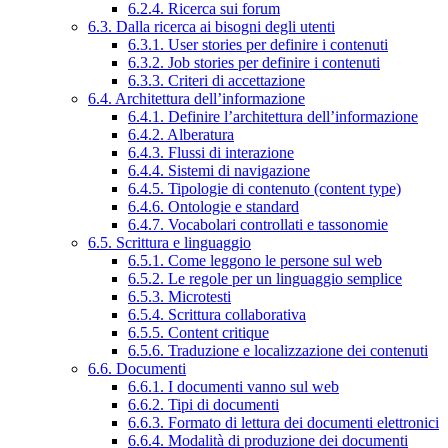
6.2.4. Ricerca sui forum
6.3. Dalla ricerca ai bisogni degli utenti
6.3.1. User stories per definire i contenuti
6.3.2. Job stories per definire i contenuti
6.3.3. Criteri di accettazione
6.4. Architettura dell’informazione
6.4.1. Definire l’architettura dell’informazione
6.4.2. Alberatura
6.4.3. Flussi di interazione
6.4.4. Sistemi di navigazione
6.4.5. Tipologie di contenuto (content type)
6.4.6. Ontologie e standard
6.4.7. Vocabolari controllati e tassonomie
6.5. Scrittura e linguaggio
6.5.1. Come leggono le persone sul web
6.5.2. Le regole per un linguaggio semplice
6.5.3. Microtesti
6.5.4. Scrittura collaborativa
6.5.5. Content critique
6.5.6. Traduzione e localizzazione dei contenuti
6.6. Documenti
6.6.1. I documenti vanno sul web
6.6.2. Tipi di documenti
6.6.3. Formato di lettura dei documenti elettronici
6.6.4. Modalità di produzione dei documenti