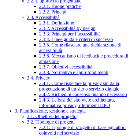
2.2. L’approccio progettuale
2.2.1. Buone pratiche
2.2.2. Principi
2.3. Accessibilità
2.3.1. Definizione
2.3.2. Accessibilità by design
2.3.3. Principi per l’accessibilità
2.3.4. Linee guida e criteri di successo
2.3.5. Come rilasciare una dichiarazione di
accessibilità
2.3.6. Meccanismo di feedback e procedura di
attuazione
2.3.7. Obiettivi accessibilità
2.3.8. Normativa e approfondimenti
2.4. Privacy
2.4.1. Come rispettare la privacy sin dalla
progettazione di un sito o servizio digitale
2.4.2. Richiedi il consenso quando necessario
2.4.3. Le basi del sito web: architettura,
informativa privacy, riferimenti DPO
3. Pianificazione, gestione e strategia
3.1. Obiettivi del progetto
3.2. Tipologie di progetti
3.2.1. Tipologie di progetto in base agli attori
coinvolti nel servizio