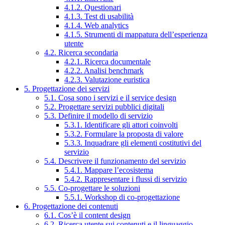
4.1.2. Questionari
4.1.3. Test di usabilità
4.1.4. Web analytics
4.1.5. Strumenti di mappatura dell’esperienza
utente
4.2. Ricerca secondaria
4.2.1. Ricerca documentale
4.2.2. Analisi benchmark
4.2.3. Valutazione euristica
5. Progettazione dei servizi
5.1. Cosa sono i servizi e il service design
5.2. Progettare servizi pubblici digitali
5.3. Definire il modello di servizio
5.3.1. Identificare gli attori coinvolti
5.3.2. Formulare la proposta di valore
5.3.3. Inquadrare gli elementi costitutivi del
servizio
5.4. Descrivere il funzionamento del servizio
5.4.1. Mappare l’ecosistema
5.4.2. Rappresentare i flussi di servizio
5.5. Co-progettare le soluzioni
5.5.1. Workshop di co-progettazione
6. Progettazione dei contenuti
6.1. Cos’è il content design
6.2. Ricerca utente sui contenuti e il linguaggio