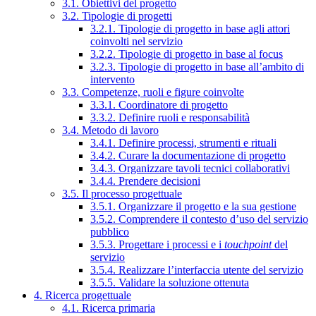
3.1. Obiettivi del progetto
3.2. Tipologie di progetti
3.2.1. Tipologie di progetto in base agli attori
coinvolti nel servizio
3.2.2. Tipologie di progetto in base al focus
3.2.3. Tipologie di progetto in base all’ambito di
intervento
3.3. Competenze, ruoli e figure coinvolte
3.3.1. Coordinatore di progetto
3.3.2. Definire ruoli e responsabilità
3.4. Metodo di lavoro
3.4.1. Definire processi, strumenti e rituali
3.4.2. Curare la documentazione di progetto
3.4.3. Organizzare tavoli tecnici collaborativi
3.4.4. Prendere decisioni
3.5. Il processo progettuale
3.5.1. Organizzare il progetto e la sua gestione
3.5.2. Comprendere il contesto d’uso del servizio
pubblico
3.5.3. Progettare i processi e i
touchpoint
del
servizio
3.5.4. Realizzare l’interfaccia utente del servizio
3.5.5. Validare la soluzione ottenuta
4. Ricerca progettuale
4.1. Ricerca primaria