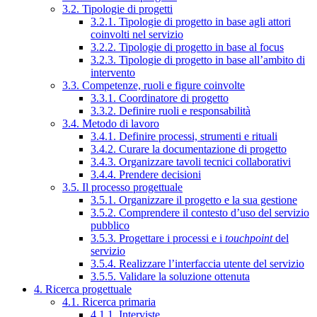
3.2. Tipologie di progetti
3.2.1. Tipologie di progetto in base agli attori
coinvolti nel servizio
3.2.2. Tipologie di progetto in base al focus
3.2.3. Tipologie di progetto in base all’ambito di
intervento
3.3. Competenze, ruoli e figure coinvolte
3.3.1. Coordinatore di progetto
3.3.2. Definire ruoli e responsabilità
3.4. Metodo di lavoro
3.4.1. Definire processi, strumenti e rituali
3.4.2. Curare la documentazione di progetto
3.4.3. Organizzare tavoli tecnici collaborativi
3.4.4. Prendere decisioni
3.5. Il processo progettuale
3.5.1. Organizzare il progetto e la sua gestione
3.5.2. Comprendere il contesto d’uso del servizio
pubblico
3.5.3. Progettare i processi e i
touchpoint
del
servizio
3.5.4. Realizzare l’interfaccia utente del servizio
3.5.5. Validare la soluzione ottenuta
4. Ricerca progettuale
4.1. Ricerca primaria
4.1.1. Interviste