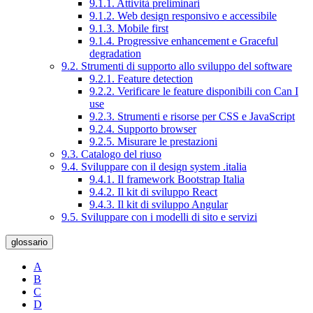
9.1.1. Attività preliminari
9.1.2. Web design responsivo e accessibile
9.1.3. Mobile first
9.1.4. Progressive enhancement e Graceful
degradation
9.2. Strumenti di supporto allo sviluppo del software
9.2.1. Feature detection
9.2.2. Verificare le feature disponibili con Can I
use
9.2.3. Strumenti e risorse per CSS e JavaScript
9.2.4. Supporto browser
9.2.5. Misurare le prestazioni
9.3. Catalogo del riuso
9.4. Sviluppare con il design system .italia
9.4.1. Il framework Bootstrap Italia
9.4.2. Il kit di sviluppo React
9.4.3. Il kit di sviluppo Angular
9.5. Sviluppare con i modelli di sito e servizi
glossario
A
B
C
D