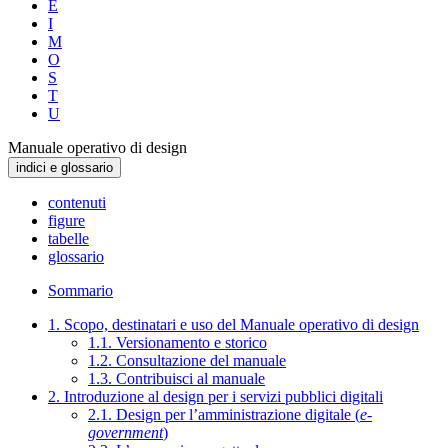
E
I
M
O
S
T
U
Manuale operativo di design
indici e glossario
contenuti
figure
tabelle
glossario
Sommario
1. Scopo, destinatari e uso del Manuale operativo di design
1.1. Versionamento e storico
1.2. Consultazione del manuale
1.3. Contribuisci al manuale
2. Introduzione al design per i servizi pubblici digitali
2.1. Design per l’amministrazione digitale (
e-
government
)