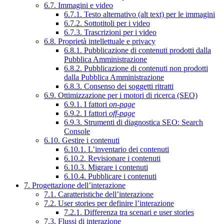
6.7. Immagini e video
6.7.1. Testo alternativo (alt text) per le immagini
6.7.2. Sottotitoli per i video
6.7.3. Trascrizioni per i video
6.8. Proprietà intellettuale e privacy
6.8.1. Pubblicazione di contenuti prodotti dalla
Pubblica Amministrazione
6.8.2. Pubblicazione di contenuti non prodotti
dalla Pubblica Amministrazione
6.8.3. Consenso dei soggetti ritratti
6.9. Ottimizzazione per i motori di ricerca (SEO)
6.9.1. I fattori
on-page
6.9.2. I fattori
off-page
6.9.3. Strumenti di diagnostica SEO: Search
Console
6.10. Gestire i contenuti
6.10.1. L’inventario dei contenuti
6.10.2. Revisionare i contenuti
6.10.3. Migrare i contenuti
6.10.4. Pubblicare i contenuti
7. Progettazione dell’interazione
7.1. Caratteristiche dell’interazione
7.2. User stories per definire l’interazione
7.2.1. Differenza tra scenari e user stories
7.3. Flussi di interazione