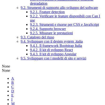
degradation
9.2. Strumenti di supporto allo sviluppo del software
9.2.1. Feature detection
9.2.2. Verificare le feature disponibili con Can I
use
9.2.3. Strumenti e risorse per CSS e JavaScript
9.2.4. Supporto browser
9.2.5. Misurare le prestazioni
9.3. Catalogo del riuso
9.4. Sviluppare con il design system .italia
9.4.1. Il framework Bootstrap Italia
9.4.2. Il kit di sviluppo React
9.4.3. Il kit di sviluppo Angular
9.5. Sviluppare con i modelli di sito e servizi
None
None
A
B
C
D
E
I
M