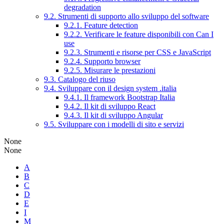
degradation
9.2. Strumenti di supporto allo sviluppo del software
9.2.1. Feature detection
9.2.2. Verificare le feature disponibili con Can I
use
9.2.3. Strumenti e risorse per CSS e JavaScript
9.2.4. Supporto browser
9.2.5. Misurare le prestazioni
9.3. Catalogo del riuso
9.4. Sviluppare con il design system .italia
9.4.1. Il framework Bootstrap Italia
9.4.2. Il kit di sviluppo React
9.4.3. Il kit di sviluppo Angular
9.5. Sviluppare con i modelli di sito e servizi
None
None
A
B
C
D
E
I
M