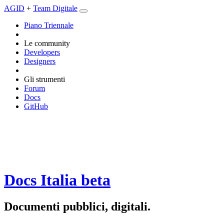
AGID
+
Team Digitale
Piano Triennale
Le community
Developers
Designers
Gli strumenti
Forum
Docs
GitHub
Docs Italia
beta
Documenti pubblici, digitali.