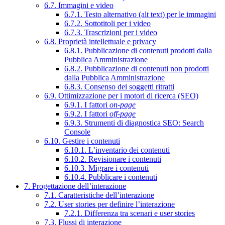
6.7. Immagini e video
6.7.1. Testo alternativo (alt text) per le immagini
6.7.2. Sottotitoli per i video
6.7.3. Trascrizioni per i video
6.8. Proprietà intellettuale e privacy
6.8.1. Pubblicazione di contenuti prodotti dalla
Pubblica Amministrazione
6.8.2. Pubblicazione di contenuti non prodotti
dalla Pubblica Amministrazione
6.8.3. Consenso dei soggetti ritratti
6.9. Ottimizzazione per i motori di ricerca (SEO)
6.9.1. I fattori
on-page
6.9.2. I fattori
off-page
6.9.3. Strumenti di diagnostica SEO: Search
Console
6.10. Gestire i contenuti
6.10.1. L’inventario dei contenuti
6.10.2. Revisionare i contenuti
6.10.3. Migrare i contenuti
6.10.4. Pubblicare i contenuti
7. Progettazione dell’interazione
7.1. Caratteristiche dell’interazione
7.2. User stories per definire l’interazione
7.2.1. Differenza tra scenari e user stories
7.3. Flussi di interazione