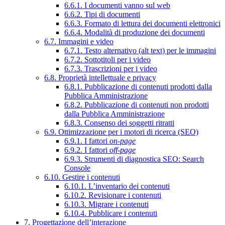
6.6.1. I documenti vanno sul web
6.6.2. Tipi di documenti
6.6.3. Formato di lettura dei documenti elettronici
6.6.4. Modalità di produzione dei documenti
6.7. Immagini e video
6.7.1. Testo alternativo (alt text) per le immagini
6.7.2. Sottotitoli per i video
6.7.3. Trascrizioni per i video
6.8. Proprietà intellettuale e privacy
6.8.1. Pubblicazione di contenuti prodotti dalla
Pubblica Amministrazione
6.8.2. Pubblicazione di contenuti non prodotti
dalla Pubblica Amministrazione
6.8.3. Consenso dei soggetti ritratti
6.9. Ottimizzazione per i motori di ricerca (SEO)
6.9.1. I fattori
on-page
6.9.2. I fattori
off-page
6.9.3. Strumenti di diagnostica SEO: Search
Console
6.10. Gestire i contenuti
6.10.1. L’inventario dei contenuti
6.10.2. Revisionare i contenuti
6.10.3. Migrare i contenuti
6.10.4. Pubblicare i contenuti
7. Progettazione dell’interazione