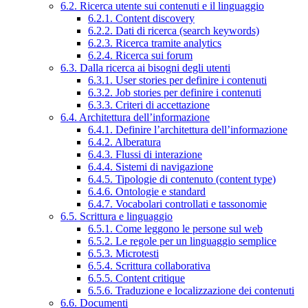
6.2. Ricerca utente sui contenuti e il linguaggio
6.2.1. Content discovery
6.2.2. Dati di ricerca (search keywords)
6.2.3. Ricerca tramite analytics
6.2.4. Ricerca sui forum
6.3. Dalla ricerca ai bisogni degli utenti
6.3.1. User stories per definire i contenuti
6.3.2. Job stories per definire i contenuti
6.3.3. Criteri di accettazione
6.4. Architettura dell’informazione
6.4.1. Definire l’architettura dell’informazione
6.4.2. Alberatura
6.4.3. Flussi di interazione
6.4.4. Sistemi di navigazione
6.4.5. Tipologie di contenuto (content type)
6.4.6. Ontologie e standard
6.4.7. Vocabolari controllati e tassonomie
6.5. Scrittura e linguaggio
6.5.1. Come leggono le persone sul web
6.5.2. Le regole per un linguaggio semplice
6.5.3. Microtesti
6.5.4. Scrittura collaborativa
6.5.5. Content critique
6.5.6. Traduzione e localizzazione dei contenuti
6.6. Documenti