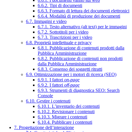
6.6.1. I documenti vanno sul web
6.6.2. Tipi di documenti
6.6.3. Formato di lettura dei documenti elettronici
6.6.4. Modalità di produzione dei documenti
6.7. Immagini e video
6.7.1. Testo alternativo (alt text) per le immagini
6.7.2. Sottotitoli per i video
6.7.3. Trascrizioni per i video
6.8. Proprietà intellettuale e privacy
6.8.1. Pubblicazione di contenuti prodotti dalla
Pubblica Amministrazione
6.8.2. Pubblicazione di contenuti non prodotti
dalla Pubblica Amministrazione
6.8.3. Consenso dei soggetti ritratti
6.9. Ottimizzazione per i motori di ricerca (SEO)
6.9.1. I fattori
on-page
6.9.2. I fattori
off-page
6.9.3. Strumenti di diagnostica SEO: Search
Console
6.10. Gestire i contenuti
6.10.1. L’inventario dei contenuti
6.10.2. Revisionare i contenuti
6.10.3. Migrare i contenuti
6.10.4. Pubblicare i contenuti
7. Progettazione dell’interazione