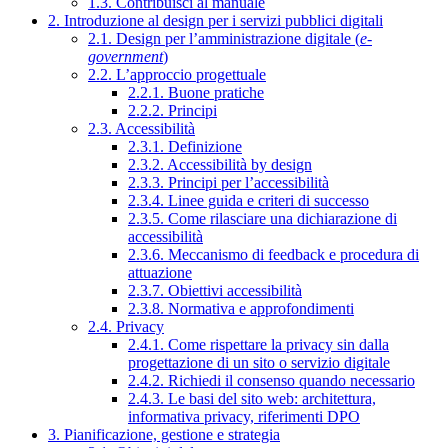
1.3. Contribuisci al manuale
2. Introduzione al design per i servizi pubblici digitali
2.1. Design per l’amministrazione digitale (
e-
government
)
2.2. L’approccio progettuale
2.2.1. Buone pratiche
2.2.2. Principi
2.3. Accessibilità
2.3.1. Definizione
2.3.2. Accessibilità by design
2.3.3. Principi per l’accessibilità
2.3.4. Linee guida e criteri di successo
2.3.5. Come rilasciare una dichiarazione di
accessibilità
2.3.6. Meccanismo di feedback e procedura di
attuazione
2.3.7. Obiettivi accessibilità
2.3.8. Normativa e approfondimenti
2.4. Privacy
2.4.1. Come rispettare la privacy sin dalla
progettazione di un sito o servizio digitale
2.4.2. Richiedi il consenso quando necessario
2.4.3. Le basi del sito web: architettura,
informativa privacy, riferimenti DPO
3. Pianificazione, gestione e strategia