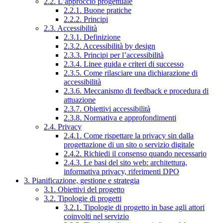
2.2. L’approccio progettuale
2.2.1. Buone pratiche
2.2.2. Principi
2.3. Accessibilità
2.3.1. Definizione
2.3.2. Accessibilità by design
2.3.3. Principi per l’accessibilità
2.3.4. Linee guida e criteri di successo
2.3.5. Come rilasciare una dichiarazione di
accessibilità
2.3.6. Meccanismo di feedback e procedura di
attuazione
2.3.7. Obiettivi accessibilità
2.3.8. Normativa e approfondimenti
2.4. Privacy
2.4.1. Come rispettare la privacy sin dalla
progettazione di un sito o servizio digitale
2.4.2. Richiedi il consenso quando necessario
2.4.3. Le basi del sito web: architettura,
informativa privacy, riferimenti DPO
3. Pianificazione, gestione e strategia
3.1. Obiettivi del progetto
3.2. Tipologie di progetti
3.2.1. Tipologie di progetto in base agli attori
coinvolti nel servizio