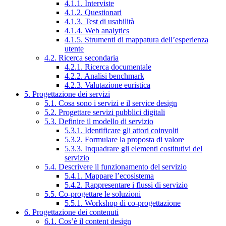
4.1.1. Interviste
4.1.2. Questionari
4.1.3. Test di usabilità
4.1.4. Web analytics
4.1.5. Strumenti di mappatura dell’esperienza
utente
4.2. Ricerca secondaria
4.2.1. Ricerca documentale
4.2.2. Analisi benchmark
4.2.3. Valutazione euristica
5. Progettazione dei servizi
5.1. Cosa sono i servizi e il service design
5.2. Progettare servizi pubblici digitali
5.3. Definire il modello di servizio
5.3.1. Identificare gli attori coinvolti
5.3.2. Formulare la proposta di valore
5.3.3. Inquadrare gli elementi costitutivi del
servizio
5.4. Descrivere il funzionamento del servizio
5.4.1. Mappare l’ecosistema
5.4.2. Rappresentare i flussi di servizio
5.5. Co-progettare le soluzioni
5.5.1. Workshop di co-progettazione
6. Progettazione dei contenuti
6.1. Cos’è il content design