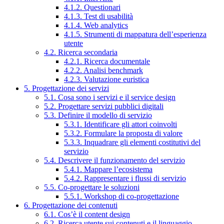
4.1.2. Questionari
4.1.3. Test di usabilità
4.1.4. Web analytics
4.1.5. Strumenti di mappatura dell’esperienza
utente
4.2. Ricerca secondaria
4.2.1. Ricerca documentale
4.2.2. Analisi benchmark
4.2.3. Valutazione euristica
5. Progettazione dei servizi
5.1. Cosa sono i servizi e il service design
5.2. Progettare servizi pubblici digitali
5.3. Definire il modello di servizio
5.3.1. Identificare gli attori coinvolti
5.3.2. Formulare la proposta di valore
5.3.3. Inquadrare gli elementi costitutivi del
servizio
5.4. Descrivere il funzionamento del servizio
5.4.1. Mappare l’ecosistema
5.4.2. Rappresentare i flussi di servizio
5.5. Co-progettare le soluzioni
5.5.1. Workshop di co-progettazione
6. Progettazione dei contenuti
6.1. Cos’è il content design
6.2. Ricerca utente sui contenuti e il linguaggio