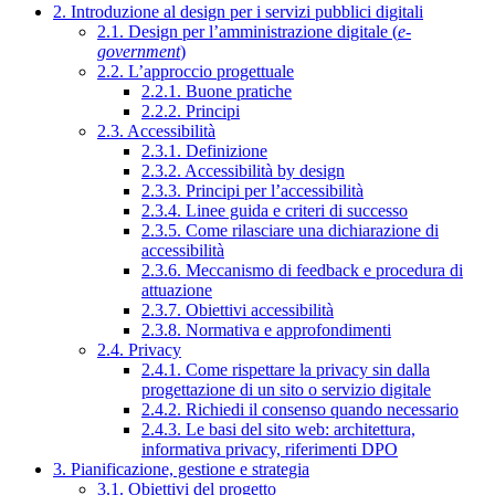
2. Introduzione al design per i servizi pubblici digitali
2.1. Design per l’amministrazione digitale (
e-
government
)
2.2. L’approccio progettuale
2.2.1. Buone pratiche
2.2.2. Principi
2.3. Accessibilità
2.3.1. Definizione
2.3.2. Accessibilità by design
2.3.3. Principi per l’accessibilità
2.3.4. Linee guida e criteri di successo
2.3.5. Come rilasciare una dichiarazione di
accessibilità
2.3.6. Meccanismo di feedback e procedura di
attuazione
2.3.7. Obiettivi accessibilità
2.3.8. Normativa e approfondimenti
2.4. Privacy
2.4.1. Come rispettare la privacy sin dalla
progettazione di un sito o servizio digitale
2.4.2. Richiedi il consenso quando necessario
2.4.3. Le basi del sito web: architettura,
informativa privacy, riferimenti DPO
3. Pianificazione, gestione e strategia
3.1. Obiettivi del progetto