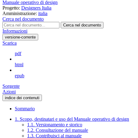
Manuale operativo di design
Progetto:
Designers Italia
Amministrazione:
italia
Cerca nel documento
Cerca nel documento
Informazioni
versione-corrente
Scarica
pdf
html
epub
Sorgente
Azioni
indice dei contenuti
Sommario
1. Scopo, destinatari e uso del Manuale operativo di design
1.1. Versionamento e storico
1.2. Consultazione del manuale
1.3. Contribuisci al manuale