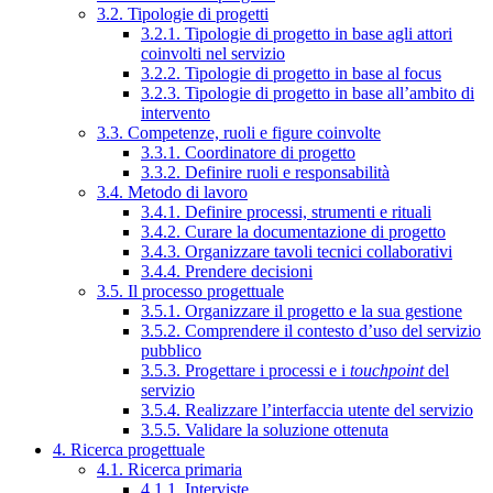
3.2. Tipologie di progetti
3.2.1. Tipologie di progetto in base agli attori
coinvolti nel servizio
3.2.2. Tipologie di progetto in base al focus
3.2.3. Tipologie di progetto in base all’ambito di
intervento
3.3. Competenze, ruoli e figure coinvolte
3.3.1. Coordinatore di progetto
3.3.2. Definire ruoli e responsabilità
3.4. Metodo di lavoro
3.4.1. Definire processi, strumenti e rituali
3.4.2. Curare la documentazione di progetto
3.4.3. Organizzare tavoli tecnici collaborativi
3.4.4. Prendere decisioni
3.5. Il processo progettuale
3.5.1. Organizzare il progetto e la sua gestione
3.5.2. Comprendere il contesto d’uso del servizio
pubblico
3.5.3. Progettare i processi e i
touchpoint
del
servizio
3.5.4. Realizzare l’interfaccia utente del servizio
3.5.5. Validare la soluzione ottenuta
4. Ricerca progettuale
4.1. Ricerca primaria
4.1.1. Interviste