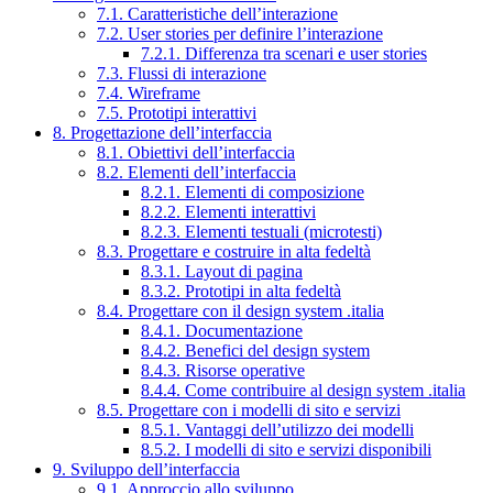
7.1. Caratteristiche dell’interazione
7.2. User stories per definire l’interazione
7.2.1. Differenza tra scenari e user stories
7.3. Flussi di interazione
7.4. Wireframe
7.5. Prototipi interattivi
8. Progettazione dell’interfaccia
8.1. Obiettivi dell’interfaccia
8.2. Elementi dell’interfaccia
8.2.1. Elementi di composizione
8.2.2. Elementi interattivi
8.2.3. Elementi testuali (microtesti)
8.3. Progettare e costruire in alta fedeltà
8.3.1. Layout di pagina
8.3.2. Prototipi in alta fedeltà
8.4. Progettare con il design system .italia
8.4.1. Documentazione
8.4.2. Benefici del design system
8.4.3. Risorse operative
8.4.4. Come contribuire al design system .italia
8.5. Progettare con i modelli di sito e servizi
8.5.1. Vantaggi dell’utilizzo dei modelli
8.5.2. I modelli di sito e servizi disponibili
9. Sviluppo dell’interfaccia
9.1. Approccio allo sviluppo