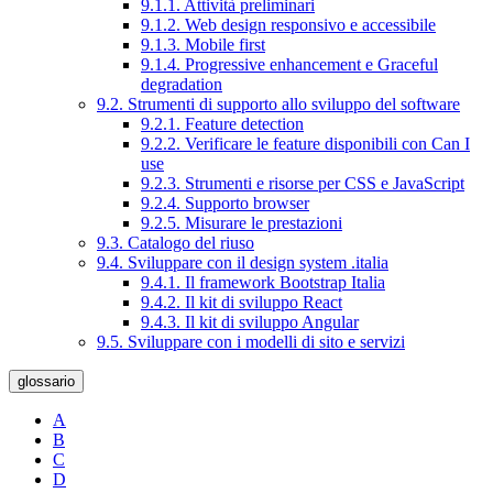
9.1.1. Attività preliminari
9.1.2. Web design responsivo e accessibile
9.1.3. Mobile first
9.1.4. Progressive enhancement e Graceful
degradation
9.2. Strumenti di supporto allo sviluppo del software
9.2.1. Feature detection
9.2.2. Verificare le feature disponibili con Can I
use
9.2.3. Strumenti e risorse per CSS e JavaScript
9.2.4. Supporto browser
9.2.5. Misurare le prestazioni
9.3. Catalogo del riuso
9.4. Sviluppare con il design system .italia
9.4.1. Il framework Bootstrap Italia
9.4.2. Il kit di sviluppo React
9.4.3. Il kit di sviluppo Angular
9.5. Sviluppare con i modelli di sito e servizi
glossario
A
B
C
D