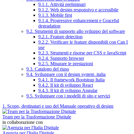
9.1.1. Attività preliminari
9.1.2. Web design responsivo e accessibile
9.1.3. Mobile first
9.1.4. Progressive enhancement e Graceful
degradation
9.2. Strumenti di supporto allo sviluppo del software
9.2.1. Feature detection
9.2.2. Verificare le feature disponibili con Can I
use
9.2.3. Strumenti e risorse per CSS e JavaScript
9.2.4. Supporto browser
9.2.5. Misurare le prestazioni
9.3. Catalogo del riuso
9.4. Sviluppare con il design system .italia
9.4.1. Il framework Bootstrap Italia
9.4.2. Il kit di sviluppo React
9.4.3. Il kit di sviluppo Angular
9.5. Sviluppare con i modelli di sito e servizi
1. Scopo, destinatari e uso del Manuale operativo di design
Team per la Trasformazione Digitale
in collaborazione con
Agenzia per l'Italia Digitale