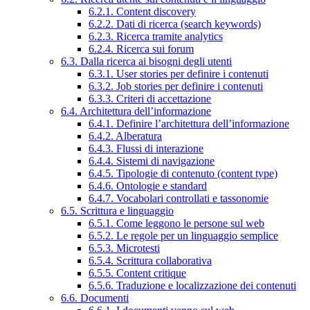
6.2.1. Content discovery
6.2.2. Dati di ricerca (search keywords)
6.2.3. Ricerca tramite analytics
6.2.4. Ricerca sui forum
6.3. Dalla ricerca ai bisogni degli utenti
6.3.1. User stories per definire i contenuti
6.3.2. Job stories per definire i contenuti
6.3.3. Criteri di accettazione
6.4. Architettura dell’informazione
6.4.1. Definire l’architettura dell’informazione
6.4.2. Alberatura
6.4.3. Flussi di interazione
6.4.4. Sistemi di navigazione
6.4.5. Tipologie di contenuto (content type)
6.4.6. Ontologie e standard
6.4.7. Vocabolari controllati e tassonomie
6.5. Scrittura e linguaggio
6.5.1. Come leggono le persone sul web
6.5.2. Le regole per un linguaggio semplice
6.5.3. Microtesti
6.5.4. Scrittura collaborativa
6.5.5. Content critique
6.5.6. Traduzione e localizzazione dei contenuti
6.6. Documenti