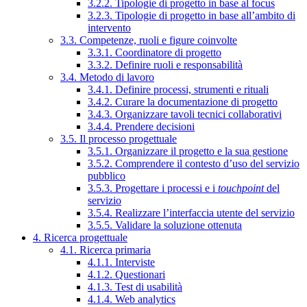
3.2.2. Tipologie di progetto in base al focus
3.2.3. Tipologie di progetto in base all’ambito di
intervento
3.3. Competenze, ruoli e figure coinvolte
3.3.1. Coordinatore di progetto
3.3.2. Definire ruoli e responsabilità
3.4. Metodo di lavoro
3.4.1. Definire processi, strumenti e rituali
3.4.2. Curare la documentazione di progetto
3.4.3. Organizzare tavoli tecnici collaborativi
3.4.4. Prendere decisioni
3.5. Il processo progettuale
3.5.1. Organizzare il progetto e la sua gestione
3.5.2. Comprendere il contesto d’uso del servizio
pubblico
3.5.3. Progettare i processi e i
touchpoint
del
servizio
3.5.4. Realizzare l’interfaccia utente del servizio
3.5.5. Validare la soluzione ottenuta
4. Ricerca progettuale
4.1. Ricerca primaria
4.1.1. Interviste
4.1.2. Questionari
4.1.3. Test di usabilità
4.1.4. Web analytics