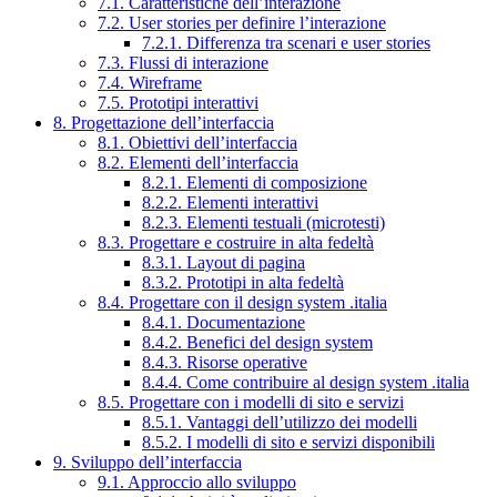
7.1. Caratteristiche dell’interazione
7.2. User stories per definire l’interazione
7.2.1. Differenza tra scenari e user stories
7.3. Flussi di interazione
7.4. Wireframe
7.5. Prototipi interattivi
8. Progettazione dell’interfaccia
8.1. Obiettivi dell’interfaccia
8.2. Elementi dell’interfaccia
8.2.1. Elementi di composizione
8.2.2. Elementi interattivi
8.2.3. Elementi testuali (microtesti)
8.3. Progettare e costruire in alta fedeltà
8.3.1. Layout di pagina
8.3.2. Prototipi in alta fedeltà
8.4. Progettare con il design system .italia
8.4.1. Documentazione
8.4.2. Benefici del design system
8.4.3. Risorse operative
8.4.4. Come contribuire al design system .italia
8.5. Progettare con i modelli di sito e servizi
8.5.1. Vantaggi dell’utilizzo dei modelli
8.5.2. I modelli di sito e servizi disponibili
9. Sviluppo dell’interfaccia
9.1. Approccio allo sviluppo