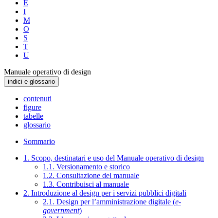
E
I
M
O
S
T
U
Manuale operativo di design
indici e glossario
contenuti
figure
tabelle
glossario
Sommario
1. Scopo, destinatari e uso del Manuale operativo di design
1.1. Versionamento e storico
1.2. Consultazione del manuale
1.3. Contribuisci al manuale
2. Introduzione al design per i servizi pubblici digitali
2.1. Design per l’amministrazione digitale (
e-
government
)