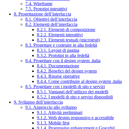
7.4. Wireframe
7.5. Prototipi interattivi
8. Progettazione dell’interfaccia
8.1. Obiettivi dell’interfaccia
8.2. Elementi dell’interfaccia
8.2.1. Elementi di composizione
8.2.2. Elementi interattivi
8.2.3. Elementi testuali (microtesti)
8.3. Progettare e costruire in alta fedeltà
8.3.1. Layout di pagina
8.3.2. Prototipi in alta fedeltà
8.4. Progettare con il design system .italia
8.4.1. Documentazione
8.4.2. Benefici del design system
8.4.3. Risorse operative
8.4.4. Come contribuire al design system .italia
8.5. Progettare con i modelli di sito e servizi
8.5.1. Vantaggi dell’utilizzo dei modelli
8.5.2. I modelli di sito e servizi disponibili
9. Sviluppo dell’interfaccia
9.1. Approccio allo sviluppo
9.1.1. Attività preliminari
9.1.2. Web design responsivo e accessibile
9.1.3. Mobile first
9.1.4. Progressive enhancement e Graceful