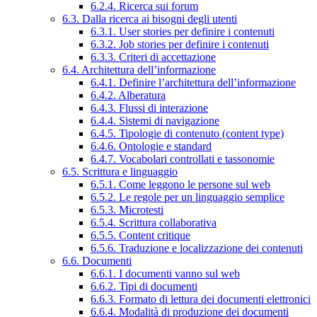
6.2.4. Ricerca sui forum
6.3. Dalla ricerca ai bisogni degli utenti
6.3.1. User stories per definire i contenuti
6.3.2. Job stories per definire i contenuti
6.3.3. Criteri di accettazione
6.4. Architettura dell’informazione
6.4.1. Definire l’architettura dell’informazione
6.4.2. Alberatura
6.4.3. Flussi di interazione
6.4.4. Sistemi di navigazione
6.4.5. Tipologie di contenuto (content type)
6.4.6. Ontologie e standard
6.4.7. Vocabolari controllati e tassonomie
6.5. Scrittura e linguaggio
6.5.1. Come leggono le persone sul web
6.5.2. Le regole per un linguaggio semplice
6.5.3. Microtesti
6.5.4. Scrittura collaborativa
6.5.5. Content critique
6.5.6. Traduzione e localizzazione dei contenuti
6.6. Documenti
6.6.1. I documenti vanno sul web
6.6.2. Tipi di documenti
6.6.3. Formato di lettura dei documenti elettronici
6.6.4. Modalità di produzione dei documenti