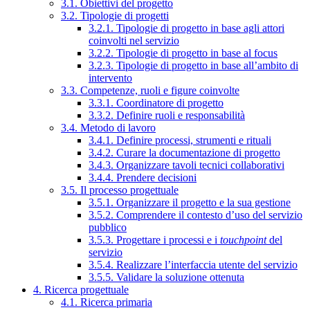
3.1. Obiettivi del progetto
3.2. Tipologie di progetti
3.2.1. Tipologie di progetto in base agli attori
coinvolti nel servizio
3.2.2. Tipologie di progetto in base al focus
3.2.3. Tipologie di progetto in base all’ambito di
intervento
3.3. Competenze, ruoli e figure coinvolte
3.3.1. Coordinatore di progetto
3.3.2. Definire ruoli e responsabilità
3.4. Metodo di lavoro
3.4.1. Definire processi, strumenti e rituali
3.4.2. Curare la documentazione di progetto
3.4.3. Organizzare tavoli tecnici collaborativi
3.4.4. Prendere decisioni
3.5. Il processo progettuale
3.5.1. Organizzare il progetto e la sua gestione
3.5.2. Comprendere il contesto d’uso del servizio
pubblico
3.5.3. Progettare i processi e i
touchpoint
del
servizio
3.5.4. Realizzare l’interfaccia utente del servizio
3.5.5. Validare la soluzione ottenuta
4. Ricerca progettuale
4.1. Ricerca primaria