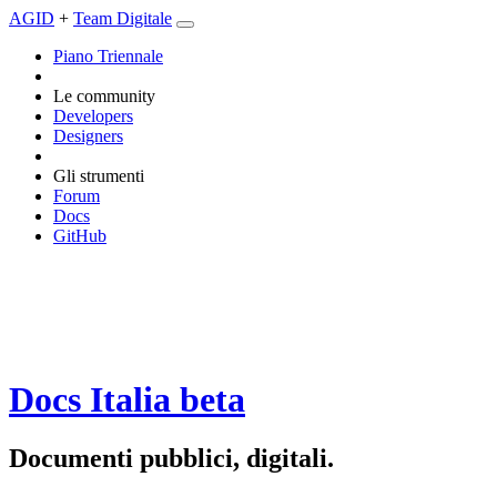
AGID
+
Team Digitale
Piano Triennale
Le community
Developers
Designers
Gli strumenti
Forum
Docs
GitHub
Docs Italia
beta
Documenti pubblici, digitali.