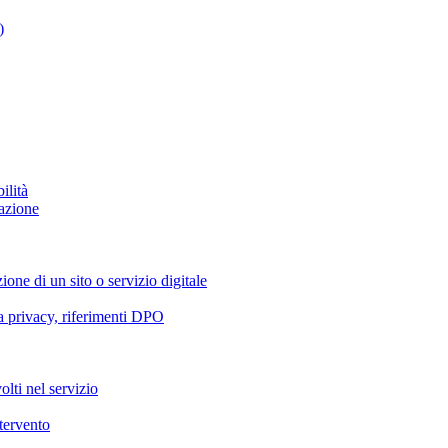
)
ilità
azione
ione di un sito o servizio digitale
va privacy, riferimenti DPO
olti nel servizio
ntervento