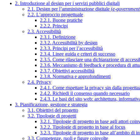
2. Introduzione al design per i servizi pubblici digitali
2.1. Design per l’amministrazione digitale (
e-government
2.2. L’approccio progettuale
2.2.1. Buone pratiche
2.2.2. Principi
2.3. Accessibilità
2.3.1. Definizione
2.3.2. Accessibilità by design
2.3.3. Principi per l’accessibilità
2.3.4. Linee guida e criteri di successo
2.3.5. Come rilasciare una dichiarazione di accessib
2.3.6. Meccanismo di feedback e procedura di attu
2.3.7. Obiettivi accessibilità
2.3.8. Normativa e approfondimenti
2.4. Privacy
2.4.1. Come rispettare la privacy sin dalla progettaz
2.4.2. Richiedi il consenso quando necessario
2.4.3. Le basi del sito web: architettura, informati
3. Pianificazione, gestione e strategia
3.1. Obiettivi del progetto
3.2. Tipologie di progetti
3.2.1. Tipologie di progetto in base agli attori coinv
3.2.2. Tipologie di progetto in base al focus
3.2.3. Tipologie di progetto in base all’ambito di i
3.3. Competenze, ruoli e figure coinvolte