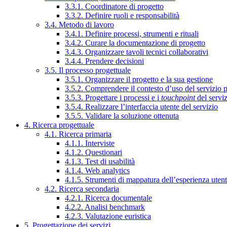
3.3.1. Coordinatore di progetto
3.3.2. Definire ruoli e responsabilità
3.4. Metodo di lavoro
3.4.1. Definire processi, strumenti e rituali
3.4.2. Curare la documentazione di progetto
3.4.3. Organizzare tavoli tecnici collaborativi
3.4.4. Prendere decisioni
3.5. Il processo progettuale
3.5.1. Organizzare il progetto e la sua gestione
3.5.2. Comprendere il contesto d’uso del servizio 
3.5.3. Progettare i processi e i
touchpoint
del servi
3.5.4. Realizzare l’interfaccia utente del servizio
3.5.5. Validare la soluzione ottenuta
4. Ricerca progettuale
4.1. Ricerca primaria
4.1.1. Interviste
4.1.2. Questionari
4.1.3. Test di usabilità
4.1.4. Web analytics
4.1.5. Strumenti di mappatura dell’esperienza uten
4.2. Ricerca secondaria
4.2.1. Ricerca documentale
4.2.2. Analisi benchmark
4.2.3. Valutazione euristica
5. Progettazione dei servizi