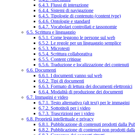
6.4.3. Flussi di interazione
6.4.4. Sistemi di navigazione
6.4.5. Tipologie di contenuto (content type)
6.4.6. Ontologie e standard
6.4.7. Vocabolari controllati e tassonomie
6.5. Scrittura e linguaggio
6.5.1. Come leggono le persone sul web
6.5.2. Le regole per un linguaggio semplice
6.5.3. Microtesti
6.5.4. Scrittura collaborativa
6.5.5. Content critique
6.5.6. Traduzione e localizzazione dei contenuti
6.6. Documenti
6.6.1. I documenti vanno sul web
6.6.2. Tipi di documenti
6.6.3. Formato di lettura dei documenti elettronici
6.6.4. Modalità di produzione dei documenti
6.7. Immagini e video
6.7.1. Testo alternativo (alt text) per le immagini
6.7.2. Sottotitoli per i video
6.7.3. Trascrizioni per i video
6.8. Proprietà intellettuale e privacy
6.8.1. Pubblicazione di contenuti prodotti dalla P
6.8.2. Pubblicazione di contenuti non prodotti dal