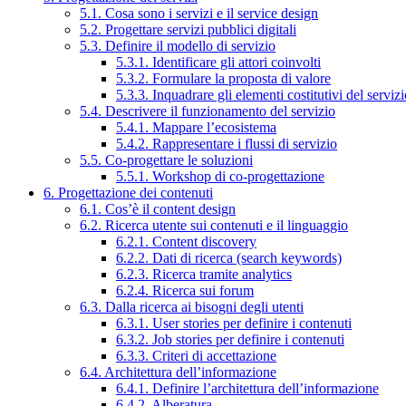
5.1. Cosa sono i servizi e il service design
5.2. Progettare servizi pubblici digitali
5.3. Definire il modello di servizio
5.3.1. Identificare gli attori coinvolti
5.3.2. Formulare la proposta di valore
5.3.3. Inquadrare gli elementi costitutivi del serviz
5.4. Descrivere il funzionamento del servizio
5.4.1. Mappare l’ecosistema
5.4.2. Rappresentare i flussi di servizio
5.5. Co-progettare le soluzioni
5.5.1. Workshop di co-progettazione
6. Progettazione dei contenuti
6.1. Cos’è il content design
6.2. Ricerca utente sui contenuti e il linguaggio
6.2.1. Content discovery
6.2.2. Dati di ricerca (search keywords)
6.2.3. Ricerca tramite analytics
6.2.4. Ricerca sui forum
6.3. Dalla ricerca ai bisogni degli utenti
6.3.1. User stories per definire i contenuti
6.3.2. Job stories per definire i contenuti
6.3.3. Criteri di accettazione
6.4. Architettura dell’informazione
6.4.1. Definire l’architettura dell’informazione
6.4.2. Alberatura