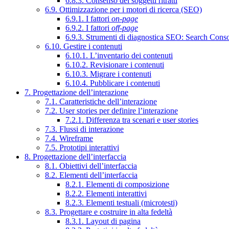
6.8.3. Consenso dei soggetti ritratti
6.9. Ottimizzazione per i motori di ricerca (SEO)
6.9.1. I fattori
on-page
6.9.2. I fattori
off-page
6.9.3. Strumenti di diagnostica SEO: Search Cons
6.10. Gestire i contenuti
6.10.1. L’inventario dei contenuti
6.10.2. Revisionare i contenuti
6.10.3. Migrare i contenuti
6.10.4. Pubblicare i contenuti
7. Progettazione dell’interazione
7.1. Caratteristiche dell’interazione
7.2. User stories per definire l’interazione
7.2.1. Differenza tra scenari e user stories
7.3. Flussi di interazione
7.4. Wireframe
7.5. Prototipi interattivi
8. Progettazione dell’interfaccia
8.1. Obiettivi dell’interfaccia
8.2. Elementi dell’interfaccia
8.2.1. Elementi di composizione
8.2.2. Elementi interattivi
8.2.3. Elementi testuali (microtesti)
8.3. Progettare e costruire in alta fedeltà
8.3.1. Layout di pagina