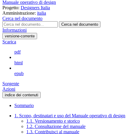
Manuale operativo di design
Progetto:
Designers Italia
Amministrazione:
italia
Cerca nel documento
Cerca nel documento
Informazioni
versione-corrente
Scarica
pdf
html
epub
Sorgente
Azioni
indice dei contenuti
Sommario
1. Scopo, destinatari e uso del Manuale operativo di design
1.1. Versionamento e storico
1.2. Consultazione del manuale
1.3. Contribuisci al manuale