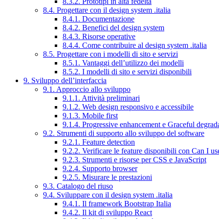
8.3.2. Prototipi in alta fedeltà
8.4. Progettare con il design system .italia
8.4.1. Documentazione
8.4.2. Benefici del design system
8.4.3. Risorse operative
8.4.4. Come contribuire al design system .italia
8.5. Progettare con i modelli di sito e servizi
8.5.1. Vantaggi dell’utilizzo dei modelli
8.5.2. I modelli di sito e servizi disponibili
9. Sviluppo dell’interfaccia
9.1. Approccio allo sviluppo
9.1.1. Attività preliminari
9.1.2. Web design responsivo e accessibile
9.1.3. Mobile first
9.1.4. Progressive enhancement e Graceful degrad
9.2. Strumenti di supporto allo sviluppo del software
9.2.1. Feature detection
9.2.2. Verificare le feature disponibili con Can I us
9.2.3. Strumenti e risorse per CSS e JavaScript
9.2.4. Supporto browser
9.2.5. Misurare le prestazioni
9.3. Catalogo del riuso
9.4. Sviluppare con il design system .italia
9.4.1. Il framework Bootstrap Italia
9.4.2. Il kit di sviluppo React