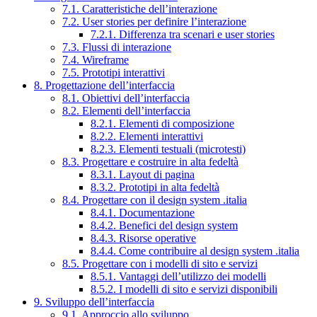
7.1. Caratteristiche dell’interazione
7.2. User stories per definire l’interazione
7.2.1. Differenza tra scenari e user stories
7.3. Flussi di interazione
7.4. Wireframe
7.5. Prototipi interattivi
8. Progettazione dell’interfaccia
8.1. Obiettivi dell’interfaccia
8.2. Elementi dell’interfaccia
8.2.1. Elementi di composizione
8.2.2. Elementi interattivi
8.2.3. Elementi testuali (microtesti)
8.3. Progettare e costruire in alta fedeltà
8.3.1. Layout di pagina
8.3.2. Prototipi in alta fedeltà
8.4. Progettare con il design system .italia
8.4.1. Documentazione
8.4.2. Benefici del design system
8.4.3. Risorse operative
8.4.4. Come contribuire al design system .italia
8.5. Progettare con i modelli di sito e servizi
8.5.1. Vantaggi dell’utilizzo dei modelli
8.5.2. I modelli di sito e servizi disponibili
9. Sviluppo dell’interfaccia
9.1. Approccio allo sviluppo