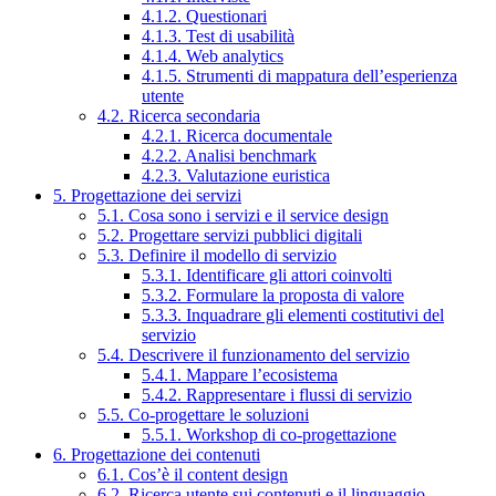
4.1.2. Questionari
4.1.3. Test di usabilità
4.1.4. Web analytics
4.1.5. Strumenti di mappatura dell’esperienza
utente
4.2. Ricerca secondaria
4.2.1. Ricerca documentale
4.2.2. Analisi benchmark
4.2.3. Valutazione euristica
5. Progettazione dei servizi
5.1. Cosa sono i servizi e il service design
5.2. Progettare servizi pubblici digitali
5.3. Definire il modello di servizio
5.3.1. Identificare gli attori coinvolti
5.3.2. Formulare la proposta di valore
5.3.3. Inquadrare gli elementi costitutivi del
servizio
5.4. Descrivere il funzionamento del servizio
5.4.1. Mappare l’ecosistema
5.4.2. Rappresentare i flussi di servizio
5.5. Co-progettare le soluzioni
5.5.1. Workshop di co-progettazione
6. Progettazione dei contenuti
6.1. Cos’è il content design
6.2. Ricerca utente sui contenuti e il linguaggio