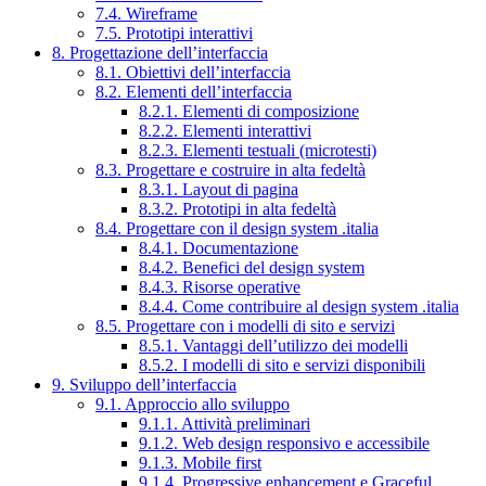
7.4. Wireframe
7.5. Prototipi interattivi
8. Progettazione dell’interfaccia
8.1. Obiettivi dell’interfaccia
8.2. Elementi dell’interfaccia
8.2.1. Elementi di composizione
8.2.2. Elementi interattivi
8.2.3. Elementi testuali (microtesti)
8.3. Progettare e costruire in alta fedeltà
8.3.1. Layout di pagina
8.3.2. Prototipi in alta fedeltà
8.4. Progettare con il design system .italia
8.4.1. Documentazione
8.4.2. Benefici del design system
8.4.3. Risorse operative
8.4.4. Come contribuire al design system .italia
8.5. Progettare con i modelli di sito e servizi
8.5.1. Vantaggi dell’utilizzo dei modelli
8.5.2. I modelli di sito e servizi disponibili
9. Sviluppo dell’interfaccia
9.1. Approccio allo sviluppo
9.1.1. Attività preliminari
9.1.2. Web design responsivo e accessibile
9.1.3. Mobile first
9.1.4. Progressive enhancement e Graceful