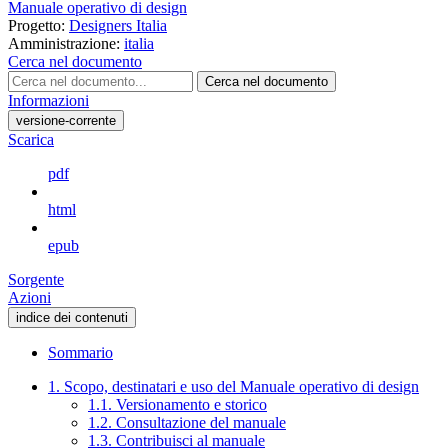
Manuale operativo di design
Progetto:
Designers Italia
Amministrazione:
italia
Cerca nel documento
Cerca nel documento
Informazioni
versione-corrente
Scarica
pdf
html
epub
Sorgente
Azioni
indice dei contenuti
Sommario
1. Scopo, destinatari e uso del Manuale operativo di design
1.1. Versionamento e storico
1.2. Consultazione del manuale
1.3. Contribuisci al manuale