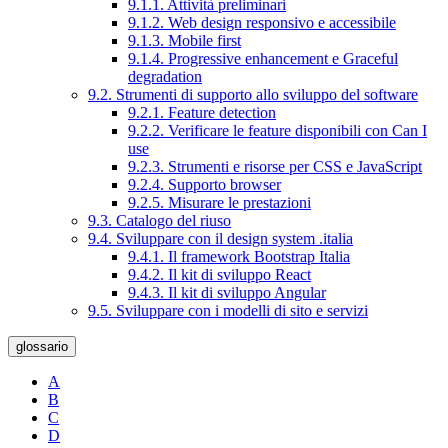
9.1.1. Attività preliminari
9.1.2. Web design responsivo e accessibile
9.1.3. Mobile first
9.1.4. Progressive enhancement e Graceful
degradation
9.2. Strumenti di supporto allo sviluppo del software
9.2.1. Feature detection
9.2.2. Verificare le feature disponibili con Can I
use
9.2.3. Strumenti e risorse per CSS e JavaScript
9.2.4. Supporto browser
9.2.5. Misurare le prestazioni
9.3. Catalogo del riuso
9.4. Sviluppare con il design system .italia
9.4.1. Il framework Bootstrap Italia
9.4.2. Il kit di sviluppo React
9.4.3. Il kit di sviluppo Angular
9.5. Sviluppare con i modelli di sito e servizi
glossario
A
B
C
D