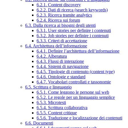
6.2.1. Content discovery
6.2.2. Dati di ricerca (search keywords)
6.2.3. Ricerca tramite analytics
6.2.4. Ricerca sui forum
6.3. Dalla ricerca ai bisogni degli utenti
6.3.1. User stories per definire i contenuti
6.3.2. Job stories per definire i contenuti
6.3.3. Criteri di accettazione
6.4. Architettura dell’informazione
6.4.1. Definire l’architettura dell’informazione
6.4.2. Alberatura
6.4.3. Flussi di interazione
6.4.4. Sistemi di navigazione
6.4.5. Tipologie di contenuto (content type)
6.4.6. Ontologie e standard
6.4.7. Vocabolari controllati e tassonomie
6.5. Scrittura e linguaggio
6.5.1. Come leggono le persone sul web
6.5.2. Le regole per un linguaggio semplice
6.5.3. Microtesti
6.5.4. Scrittura collaborativa
6.5.5. Content critique
6.5.6. Traduzione e localizzazione dei contenuti
6.6. Documenti