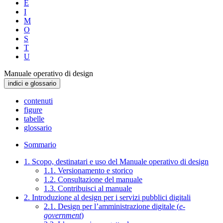
E
I
M
O
S
T
U
Manuale operativo di design
indici e glossario
contenuti
figure
tabelle
glossario
Sommario
1. Scopo, destinatari e uso del Manuale operativo di design
1.1. Versionamento e storico
1.2. Consultazione del manuale
1.3. Contribuisci al manuale
2. Introduzione al design per i servizi pubblici digitali
2.1. Design per l’amministrazione digitale (
e-
government
)