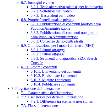
6.7. Immagini e video
6.7.1. Testo alternativo (alt text) per le immagini
6.7.2. Sottotitoli per i video
6.7.3. Trascrizioni per i video
6.8. Proprietà intellettuale e privacy
6.8.1. Pubblicazione di contenuti prodotti dalla
Pubblica Amministrazione
6.8.2. Pubblicazione di contenuti non prodotti
dalla Pubblica Amministrazione
6.8.3. Consenso dei soggetti ritratti
6.9. Ottimizzazione per i motori di ricerca (SEO)
6.9.1. I fattori
on-page
6.9.2. I fattori
off-page
6.9.3. Strumenti di diagnostica SEO: Search
Console
6.10. Gestire i contenuti
6.10.1. L’inventario dei contenuti
6.10.2. Revisionare i contenuti
6.10.3. Migrare i contenuti
6.10.4. Pubblicare i contenuti
7. Progettazione dell’interazione
7.1. Caratteristiche dell’interazione
7.2. User stories per definire l’interazione
7.2.1. Differenza tra scenari e user stories
7.3. Flussi di interazione