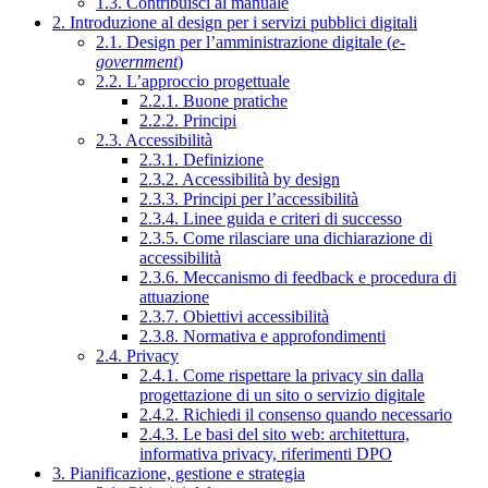
1.3. Contribuisci al manuale
2. Introduzione al design per i servizi pubblici digitali
2.1. Design per l’amministrazione digitale (
e-
government
)
2.2. L’approccio progettuale
2.2.1. Buone pratiche
2.2.2. Principi
2.3. Accessibilità
2.3.1. Definizione
2.3.2. Accessibilità by design
2.3.3. Principi per l’accessibilità
2.3.4. Linee guida e criteri di successo
2.3.5. Come rilasciare una dichiarazione di
accessibilità
2.3.6. Meccanismo di feedback e procedura di
attuazione
2.3.7. Obiettivi accessibilità
2.3.8. Normativa e approfondimenti
2.4. Privacy
2.4.1. Come rispettare la privacy sin dalla
progettazione di un sito o servizio digitale
2.4.2. Richiedi il consenso quando necessario
2.4.3. Le basi del sito web: architettura,
informativa privacy, riferimenti DPO
3. Pianificazione, gestione e strategia