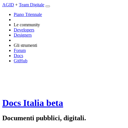
AGID
+
Team Digitale
Piano Triennale
Le community
Developers
Designers
Gli strumenti
Forum
Docs
GitHub
Docs Italia
beta
Documenti pubblici, digitali.