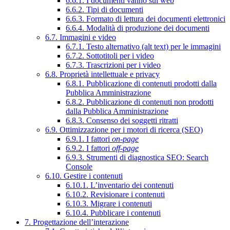
6.6.1. I documenti vanno sul web
6.6.2. Tipi di documenti
6.6.3. Formato di lettura dei documenti elettronici
6.6.4. Modalità di produzione dei documenti
6.7. Immagini e video
6.7.1. Testo alternativo (alt text) per le immagini
6.7.2. Sottotitoli per i video
6.7.3. Trascrizioni per i video
6.8. Proprietà intellettuale e privacy
6.8.1. Pubblicazione di contenuti prodotti dalla
Pubblica Amministrazione
6.8.2. Pubblicazione di contenuti non prodotti
dalla Pubblica Amministrazione
6.8.3. Consenso dei soggetti ritratti
6.9. Ottimizzazione per i motori di ricerca (SEO)
6.9.1. I fattori
on-page
6.9.2. I fattori
off-page
6.9.3. Strumenti di diagnostica SEO: Search
Console
6.10. Gestire i contenuti
6.10.1. L’inventario dei contenuti
6.10.2. Revisionare i contenuti
6.10.3. Migrare i contenuti
6.10.4. Pubblicare i contenuti
7. Progettazione dell’interazione