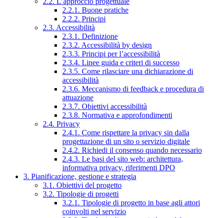
2.2. L’approccio progettuale
2.2.1. Buone pratiche
2.2.2. Principi
2.3. Accessibilità
2.3.1. Definizione
2.3.2. Accessibilità by design
2.3.3. Principi per l’accessibilità
2.3.4. Linee guida e criteri di successo
2.3.5. Come rilasciare una dichiarazione di
accessibilità
2.3.6. Meccanismo di feedback e procedura di
attuazione
2.3.7. Obiettivi accessibilità
2.3.8. Normativa e approfondimenti
2.4. Privacy
2.4.1. Come rispettare la privacy sin dalla
progettazione di un sito o servizio digitale
2.4.2. Richiedi il consenso quando necessario
2.4.3. Le basi del sito web: architettura,
informativa privacy, riferimenti DPO
3. Pianificazione, gestione e strategia
3.1. Obiettivi del progetto
3.2. Tipologie di progetti
3.2.1. Tipologie di progetto in base agli attori
coinvolti nel servizio