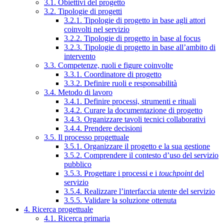
3.1. Obiettivi del progetto
3.2. Tipologie di progetti
3.2.1. Tipologie di progetto in base agli attori
coinvolti nel servizio
3.2.2. Tipologie di progetto in base al focus
3.2.3. Tipologie di progetto in base all’ambito di
intervento
3.3. Competenze, ruoli e figure coinvolte
3.3.1. Coordinatore di progetto
3.3.2. Definire ruoli e responsabilità
3.4. Metodo di lavoro
3.4.1. Definire processi, strumenti e rituali
3.4.2. Curare la documentazione di progetto
3.4.3. Organizzare tavoli tecnici collaborativi
3.4.4. Prendere decisioni
3.5. Il processo progettuale
3.5.1. Organizzare il progetto e la sua gestione
3.5.2. Comprendere il contesto d’uso del servizio
pubblico
3.5.3. Progettare i processi e i
touchpoint
del
servizio
3.5.4. Realizzare l’interfaccia utente del servizio
3.5.5. Validare la soluzione ottenuta
4. Ricerca progettuale
4.1. Ricerca primaria