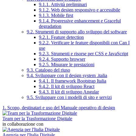
9.1.1. Attività preliminari
9.1.2. Web design responsivo e accessibile
9.1.3. Mobile first
9.1.4. Progressive enhancement e Graceful
degradation
9.2. Strumenti di supporto allo sviluppo del software
9.2.1. Feature detection
9.2.2. Verificare le feature disponibili con Can I
use
9.2.3. Strumenti e risorse per CSS e JavaScript
9.2.4. Supporto browser
9.2.5. Misurare le prestazioni
9.3. Catalogo del riuso
9.4. Sviluppare con il design system .italia
9.4.1. Il framework Bootstrap Italia
9.4.2. Il kit di sviluppo React
9.4.3. Il kit di sviluppo Angular
9.5. Sviluppare con i modelli di sito e servizi
1. Scopo, destinatari e uso del Manuale operativo di design
Team per la Trasformazione Digitale
in collaborazione con
Agenzia per l'Italia Digitale