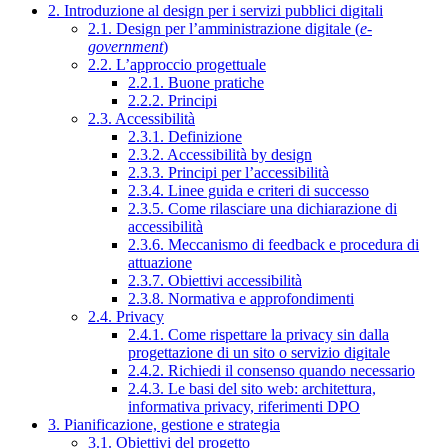
2. Introduzione al design per i servizi pubblici digitali
2.1. Design per l’amministrazione digitale (
e-
government
)
2.2. L’approccio progettuale
2.2.1. Buone pratiche
2.2.2. Principi
2.3. Accessibilità
2.3.1. Definizione
2.3.2. Accessibilità by design
2.3.3. Principi per l’accessibilità
2.3.4. Linee guida e criteri di successo
2.3.5. Come rilasciare una dichiarazione di
accessibilità
2.3.6. Meccanismo di feedback e procedura di
attuazione
2.3.7. Obiettivi accessibilità
2.3.8. Normativa e approfondimenti
2.4. Privacy
2.4.1. Come rispettare la privacy sin dalla
progettazione di un sito o servizio digitale
2.4.2. Richiedi il consenso quando necessario
2.4.3. Le basi del sito web: architettura,
informativa privacy, riferimenti DPO
3. Pianificazione, gestione e strategia
3.1. Obiettivi del progetto