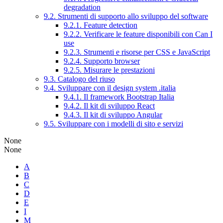
degradation
9.2. Strumenti di supporto allo sviluppo del software
9.2.1. Feature detection
9.2.2. Verificare le feature disponibili con Can I
use
9.2.3. Strumenti e risorse per CSS e JavaScript
9.2.4. Supporto browser
9.2.5. Misurare le prestazioni
9.3. Catalogo del riuso
9.4. Sviluppare con il design system .italia
9.4.1. Il framework Bootstrap Italia
9.4.2. Il kit di sviluppo React
9.4.3. Il kit di sviluppo Angular
9.5. Sviluppare con i modelli di sito e servizi
None
None
A
B
C
D
E
I
M