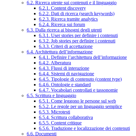
6.2. Ricerca utente sui contenuti e il linguaggio
6.2.1. Content discovery
6.2.2. Dati di ricerca (search keywords)
6.2.3. Ricerca tramite analytics
6.2.4. Ricerca sui forum
6.3. Dalla ricerca ai bisogni degli utenti
6.3.1. User stories per definire i contenuti
6.3.2. Job stories per definire i contenuti
6.3.3. Criteri di accettazione
6.4. Architettura dell’informazione
6.4.1. Definire l’architettura dell’informazione
6.4.2. Alberatura
6.4.3. Flussi di interazione
6.4.4. Sistemi di navigazione
6.4.5. Tipologie di contenuto (content type)
6.4.6. Ontologie e standard
6.4.7. Vocabolari controllati e tassonomie
6.5. Scrittura e linguaggio
6.5.1. Come leggono le persone sul web
6.5.2. Le regole per un linguaggio semplice
6.5.3. Microtesti
6.5.4. Scrittura collaborativa
6.5.5. Content critique
6.5.6. Traduzione e localizzazione dei contenuti
6.6. Documenti