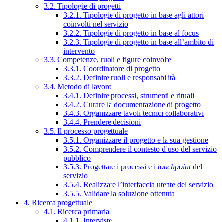
3.2. Tipologie di progetti
3.2.1. Tipologie di progetto in base agli attori
coinvolti nel servizio
3.2.2. Tipologie di progetto in base al focus
3.2.3. Tipologie di progetto in base all’ambito di
intervento
3.3. Competenze, ruoli e figure coinvolte
3.3.1. Coordinatore di progetto
3.3.2. Definire ruoli e responsabilità
3.4. Metodo di lavoro
3.4.1. Definire processi, strumenti e rituali
3.4.2. Curare la documentazione di progetto
3.4.3. Organizzare tavoli tecnici collaborativi
3.4.4. Prendere decisioni
3.5. Il processo progettuale
3.5.1. Organizzare il progetto e la sua gestione
3.5.2. Comprendere il contesto d’uso del servizio
pubblico
3.5.3. Progettare i processi e i
touchpoint
del
servizio
3.5.4. Realizzare l’interfaccia utente del servizio
3.5.5. Validare la soluzione ottenuta
4. Ricerca progettuale
4.1. Ricerca primaria
4.1.1. Interviste