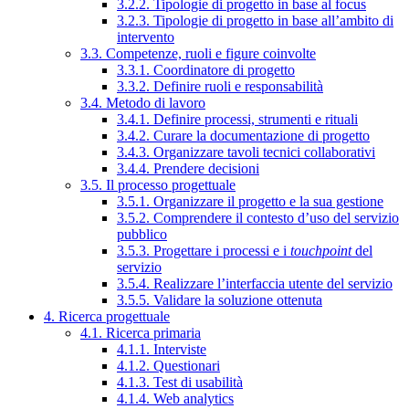
3.2.2. Tipologie di progetto in base al focus
3.2.3. Tipologie di progetto in base all’ambito di
intervento
3.3. Competenze, ruoli e figure coinvolte
3.3.1. Coordinatore di progetto
3.3.2. Definire ruoli e responsabilità
3.4. Metodo di lavoro
3.4.1. Definire processi, strumenti e rituali
3.4.2. Curare la documentazione di progetto
3.4.3. Organizzare tavoli tecnici collaborativi
3.4.4. Prendere decisioni
3.5. Il processo progettuale
3.5.1. Organizzare il progetto e la sua gestione
3.5.2. Comprendere il contesto d’uso del servizio
pubblico
3.5.3. Progettare i processi e i
touchpoint
del
servizio
3.5.4. Realizzare l’interfaccia utente del servizio
3.5.5. Validare la soluzione ottenuta
4. Ricerca progettuale
4.1. Ricerca primaria
4.1.1. Interviste
4.1.2. Questionari
4.1.3. Test di usabilità
4.1.4. Web analytics