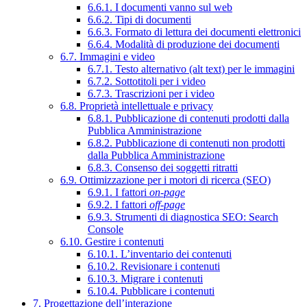
6.6.1. I documenti vanno sul web
6.6.2. Tipi di documenti
6.6.3. Formato di lettura dei documenti elettronici
6.6.4. Modalità di produzione dei documenti
6.7. Immagini e video
6.7.1. Testo alternativo (alt text) per le immagini
6.7.2. Sottotitoli per i video
6.7.3. Trascrizioni per i video
6.8. Proprietà intellettuale e privacy
6.8.1. Pubblicazione di contenuti prodotti dalla
Pubblica Amministrazione
6.8.2. Pubblicazione di contenuti non prodotti
dalla Pubblica Amministrazione
6.8.3. Consenso dei soggetti ritratti
6.9. Ottimizzazione per i motori di ricerca (SEO)
6.9.1. I fattori
on-page
6.9.2. I fattori
off-page
6.9.3. Strumenti di diagnostica SEO: Search
Console
6.10. Gestire i contenuti
6.10.1. L’inventario dei contenuti
6.10.2. Revisionare i contenuti
6.10.3. Migrare i contenuti
6.10.4. Pubblicare i contenuti
7. Progettazione dell’interazione