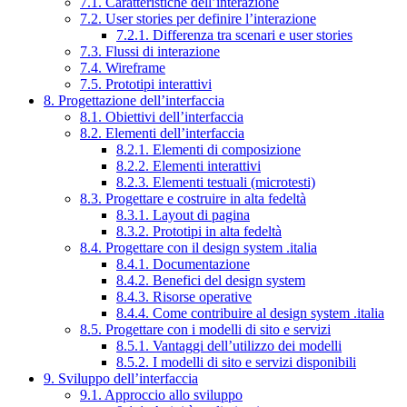
7.1. Caratteristiche dell’interazione
7.2. User stories per definire l’interazione
7.2.1. Differenza tra scenari e user stories
7.3. Flussi di interazione
7.4. Wireframe
7.5. Prototipi interattivi
8. Progettazione dell’interfaccia
8.1. Obiettivi dell’interfaccia
8.2. Elementi dell’interfaccia
8.2.1. Elementi di composizione
8.2.2. Elementi interattivi
8.2.3. Elementi testuali (microtesti)
8.3. Progettare e costruire in alta fedeltà
8.3.1. Layout di pagina
8.3.2. Prototipi in alta fedeltà
8.4. Progettare con il design system .italia
8.4.1. Documentazione
8.4.2. Benefici del design system
8.4.3. Risorse operative
8.4.4. Come contribuire al design system .italia
8.5. Progettare con i modelli di sito e servizi
8.5.1. Vantaggi dell’utilizzo dei modelli
8.5.2. I modelli di sito e servizi disponibili
9. Sviluppo dell’interfaccia
9.1. Approccio allo sviluppo