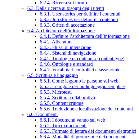
6.2.4. Ricerca sui forum
6.3. Dalla ricerca ai bisogni degli utenti
6.3.1. User stories per definire i contenuti
6.3.2. Job stories per definire i contenuti
6.3.3. Criteri di accettazione
6.4. Architettura dell’informazione
6.4.1. Definire l’architettura dell’informazione
6.4.2. Alberatura
6.4.3. Flussi di interazione
6.4.4. Sistemi di navigazione
6.4.5. Tipologie di contenuto (content type)
6.4.6. Ontologie e standard
6.4.7. Vocabolari controllati e tassonomie
6.5. Scrittura e linguaggio
6.5.1. Come leggono le persone sul web
6.5.2. Le regole per un linguaggio semplice
6.5.3. Microtesti
6.5.4. Scrittura collaborativa
6.5.5. Content critique
6.5.6. Traduzione e localizzazione dei contenuti
6.6. Documenti
6.6.1. I documenti vanno sul web
6.6.2. Tipi di documenti
6.6.3. Formato di lettura dei documenti elettronici
6.6.4. Modalità di produzione dei documenti