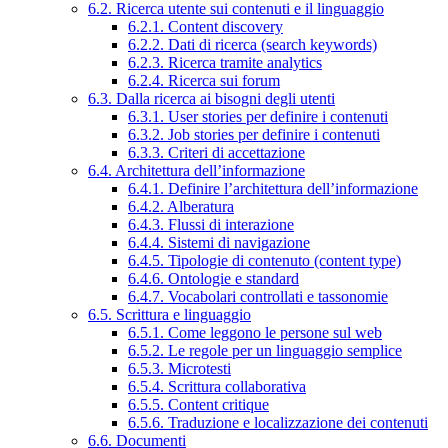
6.2. Ricerca utente sui contenuti e il linguaggio
6.2.1. Content discovery
6.2.2. Dati di ricerca (search keywords)
6.2.3. Ricerca tramite analytics
6.2.4. Ricerca sui forum
6.3. Dalla ricerca ai bisogni degli utenti
6.3.1. User stories per definire i contenuti
6.3.2. Job stories per definire i contenuti
6.3.3. Criteri di accettazione
6.4. Architettura dell’informazione
6.4.1. Definire l’architettura dell’informazione
6.4.2. Alberatura
6.4.3. Flussi di interazione
6.4.4. Sistemi di navigazione
6.4.5. Tipologie di contenuto (content type)
6.4.6. Ontologie e standard
6.4.7. Vocabolari controllati e tassonomie
6.5. Scrittura e linguaggio
6.5.1. Come leggono le persone sul web
6.5.2. Le regole per un linguaggio semplice
6.5.3. Microtesti
6.5.4. Scrittura collaborativa
6.5.5. Content critique
6.5.6. Traduzione e localizzazione dei contenuti
6.6. Documenti