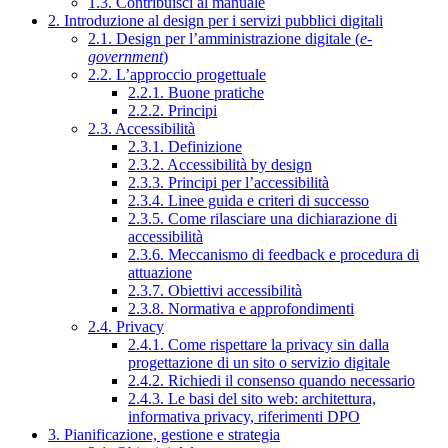
1.3. Contribuisci al manuale
2. Introduzione al design per i servizi pubblici digitali
2.1. Design per l’amministrazione digitale (
e-
government
)
2.2. L’approccio progettuale
2.2.1. Buone pratiche
2.2.2. Principi
2.3. Accessibilità
2.3.1. Definizione
2.3.2. Accessibilità by design
2.3.3. Principi per l’accessibilità
2.3.4. Linee guida e criteri di successo
2.3.5. Come rilasciare una dichiarazione di
accessibilità
2.3.6. Meccanismo di feedback e procedura di
attuazione
2.3.7. Obiettivi accessibilità
2.3.8. Normativa e approfondimenti
2.4. Privacy
2.4.1. Come rispettare la privacy sin dalla
progettazione di un sito o servizio digitale
2.4.2. Richiedi il consenso quando necessario
2.4.3. Le basi del sito web: architettura,
informativa privacy, riferimenti DPO
3. Pianificazione, gestione e strategia