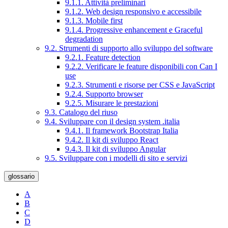
9.1.1. Attività preliminari
9.1.2. Web design responsivo e accessibile
9.1.3. Mobile first
9.1.4. Progressive enhancement e Graceful
degradation
9.2. Strumenti di supporto allo sviluppo del software
9.2.1. Feature detection
9.2.2. Verificare le feature disponibili con Can I
use
9.2.3. Strumenti e risorse per CSS e JavaScript
9.2.4. Supporto browser
9.2.5. Misurare le prestazioni
9.3. Catalogo del riuso
9.4. Sviluppare con il design system .italia
9.4.1. Il framework Bootstrap Italia
9.4.2. Il kit di sviluppo React
9.4.3. Il kit di sviluppo Angular
9.5. Sviluppare con i modelli di sito e servizi
glossario
A
B
C
D