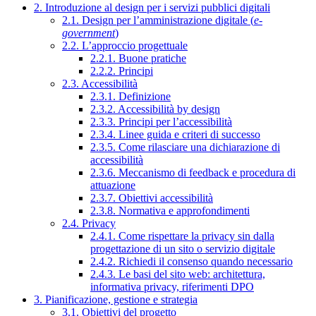
2. Introduzione al design per i servizi pubblici digitali
2.1. Design per l’amministrazione digitale (
e-
government
)
2.2. L’approccio progettuale
2.2.1. Buone pratiche
2.2.2. Principi
2.3. Accessibilità
2.3.1. Definizione
2.3.2. Accessibilità by design
2.3.3. Principi per l’accessibilità
2.3.4. Linee guida e criteri di successo
2.3.5. Come rilasciare una dichiarazione di
accessibilità
2.3.6. Meccanismo di feedback e procedura di
attuazione
2.3.7. Obiettivi accessibilità
2.3.8. Normativa e approfondimenti
2.4. Privacy
2.4.1. Come rispettare la privacy sin dalla
progettazione di un sito o servizio digitale
2.4.2. Richiedi il consenso quando necessario
2.4.3. Le basi del sito web: architettura,
informativa privacy, riferimenti DPO
3. Pianificazione, gestione e strategia
3.1. Obiettivi del progetto