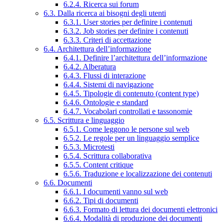
6.2.4. Ricerca sui forum
6.3. Dalla ricerca ai bisogni degli utenti
6.3.1. User stories per definire i contenuti
6.3.2. Job stories per definire i contenuti
6.3.3. Criteri di accettazione
6.4. Architettura dell’informazione
6.4.1. Definire l’architettura dell’informazione
6.4.2. Alberatura
6.4.3. Flussi di interazione
6.4.4. Sistemi di navigazione
6.4.5. Tipologie di contenuto (content type)
6.4.6. Ontologie e standard
6.4.7. Vocabolari controllati e tassonomie
6.5. Scrittura e linguaggio
6.5.1. Come leggono le persone sul web
6.5.2. Le regole per un linguaggio semplice
6.5.3. Microtesti
6.5.4. Scrittura collaborativa
6.5.5. Content critique
6.5.6. Traduzione e localizzazione dei contenuti
6.6. Documenti
6.6.1. I documenti vanno sul web
6.6.2. Tipi di documenti
6.6.3. Formato di lettura dei documenti elettronici
6.6.4. Modalità di produzione dei documenti