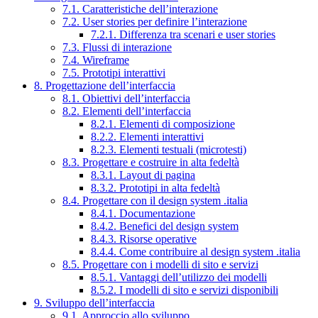
7.1. Caratteristiche dell’interazione
7.2. User stories per definire l’interazione
7.2.1. Differenza tra scenari e user stories
7.3. Flussi di interazione
7.4. Wireframe
7.5. Prototipi interattivi
8. Progettazione dell’interfaccia
8.1. Obiettivi dell’interfaccia
8.2. Elementi dell’interfaccia
8.2.1. Elementi di composizione
8.2.2. Elementi interattivi
8.2.3. Elementi testuali (microtesti)
8.3. Progettare e costruire in alta fedeltà
8.3.1. Layout di pagina
8.3.2. Prototipi in alta fedeltà
8.4. Progettare con il design system .italia
8.4.1. Documentazione
8.4.2. Benefici del design system
8.4.3. Risorse operative
8.4.4. Come contribuire al design system .italia
8.5. Progettare con i modelli di sito e servizi
8.5.1. Vantaggi dell’utilizzo dei modelli
8.5.2. I modelli di sito e servizi disponibili
9. Sviluppo dell’interfaccia
9.1. Approccio allo sviluppo