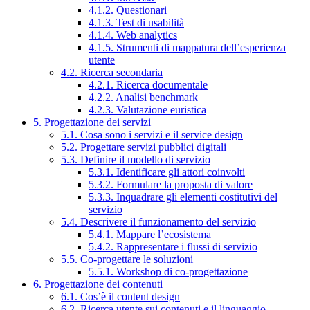
4.1.2. Questionari
4.1.3. Test di usabilità
4.1.4. Web analytics
4.1.5. Strumenti di mappatura dell’esperienza
utente
4.2. Ricerca secondaria
4.2.1. Ricerca documentale
4.2.2. Analisi benchmark
4.2.3. Valutazione euristica
5. Progettazione dei servizi
5.1. Cosa sono i servizi e il service design
5.2. Progettare servizi pubblici digitali
5.3. Definire il modello di servizio
5.3.1. Identificare gli attori coinvolti
5.3.2. Formulare la proposta di valore
5.3.3. Inquadrare gli elementi costitutivi del
servizio
5.4. Descrivere il funzionamento del servizio
5.4.1. Mappare l’ecosistema
5.4.2. Rappresentare i flussi di servizio
5.5. Co-progettare le soluzioni
5.5.1. Workshop di co-progettazione
6. Progettazione dei contenuti
6.1. Cos’è il content design
6.2. Ricerca utente sui contenuti e il linguaggio