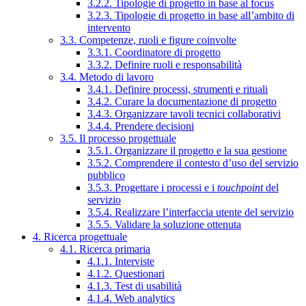
3.2.2. Tipologie di progetto in base al focus
3.2.3. Tipologie di progetto in base all’ambito di
intervento
3.3. Competenze, ruoli e figure coinvolte
3.3.1. Coordinatore di progetto
3.3.2. Definire ruoli e responsabilità
3.4. Metodo di lavoro
3.4.1. Definire processi, strumenti e rituali
3.4.2. Curare la documentazione di progetto
3.4.3. Organizzare tavoli tecnici collaborativi
3.4.4. Prendere decisioni
3.5. Il processo progettuale
3.5.1. Organizzare il progetto e la sua gestione
3.5.2. Comprendere il contesto d’uso del servizio
pubblico
3.5.3. Progettare i processi e i
touchpoint
del
servizio
3.5.4. Realizzare l’interfaccia utente del servizio
3.5.5. Validare la soluzione ottenuta
4. Ricerca progettuale
4.1. Ricerca primaria
4.1.1. Interviste
4.1.2. Questionari
4.1.3. Test di usabilità
4.1.4. Web analytics