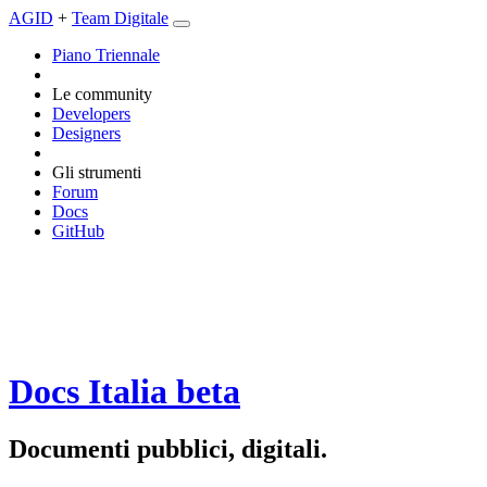
AGID
+
Team Digitale
Piano Triennale
Le community
Developers
Designers
Gli strumenti
Forum
Docs
GitHub
Docs Italia
beta
Documenti pubblici, digitali.