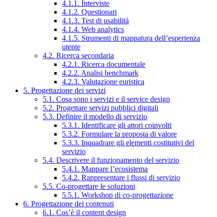
4.1.1. Interviste
4.1.2. Questionari
4.1.3. Test di usabilità
4.1.4. Web analytics
4.1.5. Strumenti di mappatura dell’esperienza
utente
4.2. Ricerca secondaria
4.2.1. Ricerca documentale
4.2.2. Analisi benchmark
4.2.3. Valutazione euristica
5. Progettazione dei servizi
5.1. Cosa sono i servizi e il service design
5.2. Progettare servizi pubblici digitali
5.3. Definire il modello di servizio
5.3.1. Identificare gli attori coinvolti
5.3.2. Formulare la proposta di valore
5.3.3. Inquadrare gli elementi costitutivi del
servizio
5.4. Descrivere il funzionamento del servizio
5.4.1. Mappare l’ecosistema
5.4.2. Rappresentare i flussi di servizio
5.5. Co-progettare le soluzioni
5.5.1. Workshop di co-progettazione
6. Progettazione dei contenuti
6.1. Cos’è il content design