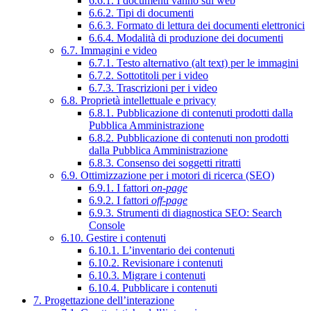
6.6.1. I documenti vanno sul web
6.6.2. Tipi di documenti
6.6.3. Formato di lettura dei documenti elettronici
6.6.4. Modalità di produzione dei documenti
6.7. Immagini e video
6.7.1. Testo alternativo (alt text) per le immagini
6.7.2. Sottotitoli per i video
6.7.3. Trascrizioni per i video
6.8. Proprietà intellettuale e privacy
6.8.1. Pubblicazione di contenuti prodotti dalla
Pubblica Amministrazione
6.8.2. Pubblicazione di contenuti non prodotti
dalla Pubblica Amministrazione
6.8.3. Consenso dei soggetti ritratti
6.9. Ottimizzazione per i motori di ricerca (SEO)
6.9.1. I fattori
on-page
6.9.2. I fattori
off-page
6.9.3. Strumenti di diagnostica SEO: Search
Console
6.10. Gestire i contenuti
6.10.1. L’inventario dei contenuti
6.10.2. Revisionare i contenuti
6.10.3. Migrare i contenuti
6.10.4. Pubblicare i contenuti
7. Progettazione dell’interazione