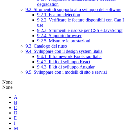
degradation
9.2. Strumenti di supporto allo sviluppo del software
9.2.1. Feature detection
9.2.2. Verificare le feature disponibili con Can I
use
9.2.3. Strumenti e risorse per CSS e JavaScript
9.2.4. Supporto browser
9.2.5. Misurare le prestazioni
9.3. Catalogo del riuso
9.4. Sviluppare con il design system .italia
9.4.1. Il framework Bootstrap Italia
9.4.2. Il kit di sviluppo React
9.4.3. Il kit di sviluppo Angular
9.5. Sviluppare con i modelli di sito e servizi
None
None
A
B
C
D
E
I
M