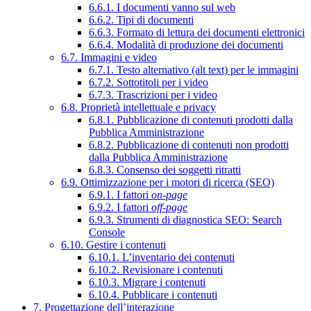
6.6.1. I documenti vanno sul web
6.6.2. Tipi di documenti
6.6.3. Formato di lettura dei documenti elettronici
6.6.4. Modalità di produzione dei documenti
6.7. Immagini e video
6.7.1. Testo alternativo (alt text) per le immagini
6.7.2. Sottotitoli per i video
6.7.3. Trascrizioni per i video
6.8. Proprietà intellettuale e privacy
6.8.1. Pubblicazione di contenuti prodotti dalla
Pubblica Amministrazione
6.8.2. Pubblicazione di contenuti non prodotti
dalla Pubblica Amministrazione
6.8.3. Consenso dei soggetti ritratti
6.9. Ottimizzazione per i motori di ricerca (SEO)
6.9.1. I fattori
on-page
6.9.2. I fattori
off-page
6.9.3. Strumenti di diagnostica SEO: Search
Console
6.10. Gestire i contenuti
6.10.1. L’inventario dei contenuti
6.10.2. Revisionare i contenuti
6.10.3. Migrare i contenuti
6.10.4. Pubblicare i contenuti
7. Progettazione dell’interazione