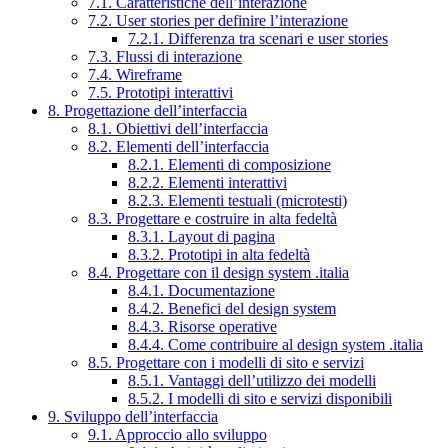
7.1. Caratteristiche dell’interazione
7.2. User stories per definire l’interazione
7.2.1. Differenza tra scenari e user stories
7.3. Flussi di interazione
7.4. Wireframe
7.5. Prototipi interattivi
8. Progettazione dell’interfaccia
8.1. Obiettivi dell’interfaccia
8.2. Elementi dell’interfaccia
8.2.1. Elementi di composizione
8.2.2. Elementi interattivi
8.2.3. Elementi testuali (microtesti)
8.3. Progettare e costruire in alta fedeltà
8.3.1. Layout di pagina
8.3.2. Prototipi in alta fedeltà
8.4. Progettare con il design system .italia
8.4.1. Documentazione
8.4.2. Benefici del design system
8.4.3. Risorse operative
8.4.4. Come contribuire al design system .italia
8.5. Progettare con i modelli di sito e servizi
8.5.1. Vantaggi dell’utilizzo dei modelli
8.5.2. I modelli di sito e servizi disponibili
9. Sviluppo dell’interfaccia
9.1. Approccio allo sviluppo