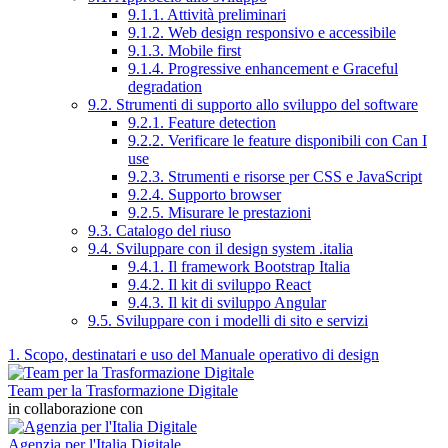
9.1.1. Attività preliminari
9.1.2. Web design responsivo e accessibile
9.1.3. Mobile first
9.1.4. Progressive enhancement e Graceful
degradation
9.2. Strumenti di supporto allo sviluppo del software
9.2.1. Feature detection
9.2.2. Verificare le feature disponibili con Can I
use
9.2.3. Strumenti e risorse per CSS e JavaScript
9.2.4. Supporto browser
9.2.5. Misurare le prestazioni
9.3. Catalogo del riuso
9.4. Sviluppare con il design system .italia
9.4.1. Il framework Bootstrap Italia
9.4.2. Il kit di sviluppo React
9.4.3. Il kit di sviluppo Angular
9.5. Sviluppare con i modelli di sito e servizi
1. Scopo, destinatari e uso del Manuale operativo di design
Team per la Trasformazione Digitale
in collaborazione con
Agenzia per l'Italia Digitale