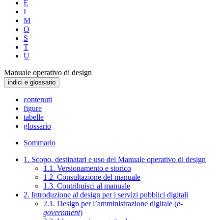
E
I
M
O
S
T
U
Manuale operativo di design
indici e glossario
contenuti
figure
tabelle
glossario
Sommario
1. Scopo, destinatari e uso del Manuale operativo di design
1.1. Versionamento e storico
1.2. Consultazione del manuale
1.3. Contribuisci al manuale
2. Introduzione al design per i servizi pubblici digitali
2.1. Design per l’amministrazione digitale (
e-
government
)