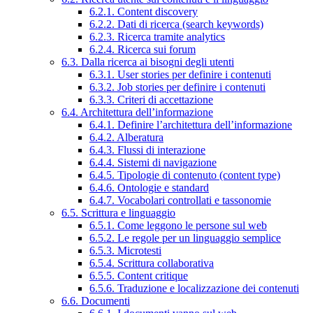
6.2.1. Content discovery
6.2.2. Dati di ricerca (search keywords)
6.2.3. Ricerca tramite analytics
6.2.4. Ricerca sui forum
6.3. Dalla ricerca ai bisogni degli utenti
6.3.1. User stories per definire i contenuti
6.3.2. Job stories per definire i contenuti
6.3.3. Criteri di accettazione
6.4. Architettura dell’informazione
6.4.1. Definire l’architettura dell’informazione
6.4.2. Alberatura
6.4.3. Flussi di interazione
6.4.4. Sistemi di navigazione
6.4.5. Tipologie di contenuto (content type)
6.4.6. Ontologie e standard
6.4.7. Vocabolari controllati e tassonomie
6.5. Scrittura e linguaggio
6.5.1. Come leggono le persone sul web
6.5.2. Le regole per un linguaggio semplice
6.5.3. Microtesti
6.5.4. Scrittura collaborativa
6.5.5. Content critique
6.5.6. Traduzione e localizzazione dei contenuti
6.6. Documenti