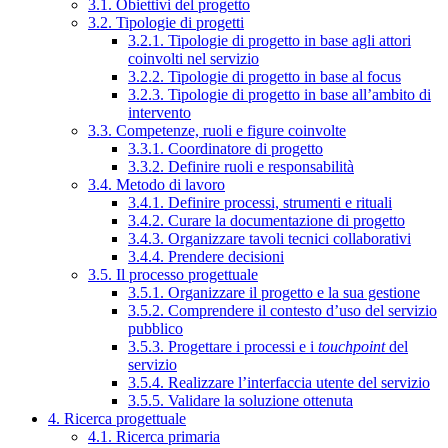
3.1. Obiettivi del progetto
3.2. Tipologie di progetti
3.2.1. Tipologie di progetto in base agli attori
coinvolti nel servizio
3.2.2. Tipologie di progetto in base al focus
3.2.3. Tipologie di progetto in base all’ambito di
intervento
3.3. Competenze, ruoli e figure coinvolte
3.3.1. Coordinatore di progetto
3.3.2. Definire ruoli e responsabilità
3.4. Metodo di lavoro
3.4.1. Definire processi, strumenti e rituali
3.4.2. Curare la documentazione di progetto
3.4.3. Organizzare tavoli tecnici collaborativi
3.4.4. Prendere decisioni
3.5. Il processo progettuale
3.5.1. Organizzare il progetto e la sua gestione
3.5.2. Comprendere il contesto d’uso del servizio
pubblico
3.5.3. Progettare i processi e i
touchpoint
del
servizio
3.5.4. Realizzare l’interfaccia utente del servizio
3.5.5. Validare la soluzione ottenuta
4. Ricerca progettuale
4.1. Ricerca primaria