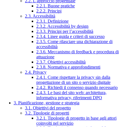
2.2. L’approccio progettuale
2.2.1. Buone pratiche
2.2.2. Principi
2.3. Accessibilità
2.3.1. Definizione
2.3.2. Accessibilità by design
2.3.3. Principi per l’accessibilità
2.3.4. Linee guida e criteri di successo
2.3.5. Come rilasciare una dichiarazione di
accessibilità
2.3.6. Meccanismo di feedback e procedura di
attuazione
2.3.7. Obiettivi accessibilità
2.3.8. Normativa e approfondimenti
2.4. Privacy
2.4.1. Come rispettare la privacy sin dalla
progettazione di un sito o servizio digitale
2.4.2. Richiedi il consenso quando necessario
2.4.3. Le basi del sito web: architettura,
informativa privacy, riferimenti DPO
3. Pianificazione, gestione e strategia
3.1. Obiettivi del progetto
3.2. Tipologie di progetti
3.2.1. Tipologie di progetto in base agli attori
coinvolti nel servizio