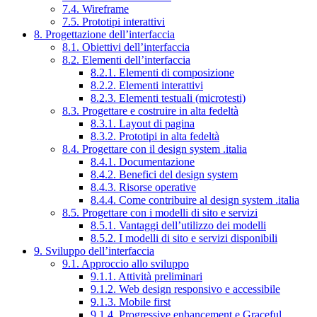
7.4. Wireframe
7.5. Prototipi interattivi
8. Progettazione dell’interfaccia
8.1. Obiettivi dell’interfaccia
8.2. Elementi dell’interfaccia
8.2.1. Elementi di composizione
8.2.2. Elementi interattivi
8.2.3. Elementi testuali (microtesti)
8.3. Progettare e costruire in alta fedeltà
8.3.1. Layout di pagina
8.3.2. Prototipi in alta fedeltà
8.4. Progettare con il design system .italia
8.4.1. Documentazione
8.4.2. Benefici del design system
8.4.3. Risorse operative
8.4.4. Come contribuire al design system .italia
8.5. Progettare con i modelli di sito e servizi
8.5.1. Vantaggi dell’utilizzo dei modelli
8.5.2. I modelli di sito e servizi disponibili
9. Sviluppo dell’interfaccia
9.1. Approccio allo sviluppo
9.1.1. Attività preliminari
9.1.2. Web design responsivo e accessibile
9.1.3. Mobile first
9.1.4. Progressive enhancement e Graceful