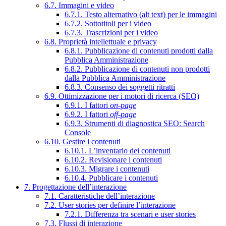
6.7. Immagini e video
6.7.1. Testo alternativo (alt text) per le immagini
6.7.2. Sottotitoli per i video
6.7.3. Trascrizioni per i video
6.8. Proprietà intellettuale e privacy
6.8.1. Pubblicazione di contenuti prodotti dalla
Pubblica Amministrazione
6.8.2. Pubblicazione di contenuti non prodotti
dalla Pubblica Amministrazione
6.8.3. Consenso dei soggetti ritratti
6.9. Ottimizzazione per i motori di ricerca (SEO)
6.9.1. I fattori
on-page
6.9.2. I fattori
off-page
6.9.3. Strumenti di diagnostica SEO: Search
Console
6.10. Gestire i contenuti
6.10.1. L’inventario dei contenuti
6.10.2. Revisionare i contenuti
6.10.3. Migrare i contenuti
6.10.4. Pubblicare i contenuti
7. Progettazione dell’interazione
7.1. Caratteristiche dell’interazione
7.2. User stories per definire l’interazione
7.2.1. Differenza tra scenari e user stories
7.3. Flussi di interazione