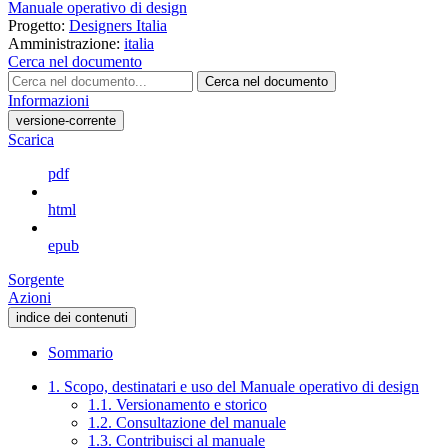
Manuale operativo di design
Progetto:
Designers Italia
Amministrazione:
italia
Cerca nel documento
Cerca nel documento
Informazioni
versione-corrente
Scarica
pdf
html
epub
Sorgente
Azioni
indice dei contenuti
Sommario
1. Scopo, destinatari e uso del Manuale operativo di design
1.1. Versionamento e storico
1.2. Consultazione del manuale
1.3. Contribuisci al manuale