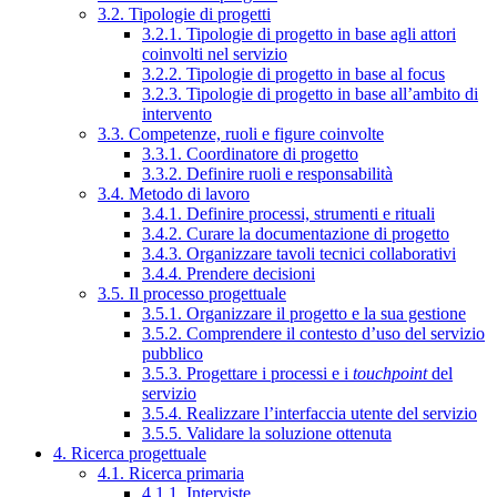
3.2. Tipologie di progetti
3.2.1. Tipologie di progetto in base agli attori
coinvolti nel servizio
3.2.2. Tipologie di progetto in base al focus
3.2.3. Tipologie di progetto in base all’ambito di
intervento
3.3. Competenze, ruoli e figure coinvolte
3.3.1. Coordinatore di progetto
3.3.2. Definire ruoli e responsabilità
3.4. Metodo di lavoro
3.4.1. Definire processi, strumenti e rituali
3.4.2. Curare la documentazione di progetto
3.4.3. Organizzare tavoli tecnici collaborativi
3.4.4. Prendere decisioni
3.5. Il processo progettuale
3.5.1. Organizzare il progetto e la sua gestione
3.5.2. Comprendere il contesto d’uso del servizio
pubblico
3.5.3. Progettare i processi e i
touchpoint
del
servizio
3.5.4. Realizzare l’interfaccia utente del servizio
3.5.5. Validare la soluzione ottenuta
4. Ricerca progettuale
4.1. Ricerca primaria
4.1.1. Interviste