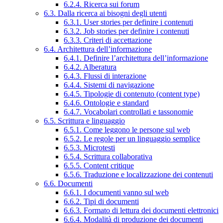
6.2.4. Ricerca sui forum
6.3. Dalla ricerca ai bisogni degli utenti
6.3.1. User stories per definire i contenuti
6.3.2. Job stories per definire i contenuti
6.3.3. Criteri di accettazione
6.4. Architettura dell’informazione
6.4.1. Definire l’architettura dell’informazione
6.4.2. Alberatura
6.4.3. Flussi di interazione
6.4.4. Sistemi di navigazione
6.4.5. Tipologie di contenuto (content type)
6.4.6. Ontologie e standard
6.4.7. Vocabolari controllati e tassonomie
6.5. Scrittura e linguaggio
6.5.1. Come leggono le persone sul web
6.5.2. Le regole per un linguaggio semplice
6.5.3. Microtesti
6.5.4. Scrittura collaborativa
6.5.5. Content critique
6.5.6. Traduzione e localizzazione dei contenuti
6.6. Documenti
6.6.1. I documenti vanno sul web
6.6.2. Tipi di documenti
6.6.3. Formato di lettura dei documenti elettronici
6.6.4. Modalità di produzione dei documenti