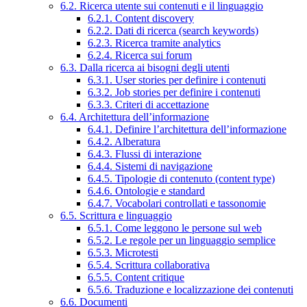
6.2. Ricerca utente sui contenuti e il linguaggio
6.2.1. Content discovery
6.2.2. Dati di ricerca (search keywords)
6.2.3. Ricerca tramite analytics
6.2.4. Ricerca sui forum
6.3. Dalla ricerca ai bisogni degli utenti
6.3.1. User stories per definire i contenuti
6.3.2. Job stories per definire i contenuti
6.3.3. Criteri di accettazione
6.4. Architettura dell’informazione
6.4.1. Definire l’architettura dell’informazione
6.4.2. Alberatura
6.4.3. Flussi di interazione
6.4.4. Sistemi di navigazione
6.4.5. Tipologie di contenuto (content type)
6.4.6. Ontologie e standard
6.4.7. Vocabolari controllati e tassonomie
6.5. Scrittura e linguaggio
6.5.1. Come leggono le persone sul web
6.5.2. Le regole per un linguaggio semplice
6.5.3. Microtesti
6.5.4. Scrittura collaborativa
6.5.5. Content critique
6.5.6. Traduzione e localizzazione dei contenuti
6.6. Documenti