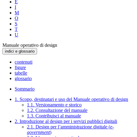
E
I
M
O
S
T
U
Manuale operativo di design
indici e glossario
contenuti
figure
tabelle
glossario
Sommario
1. Scopo, destinatari e uso del Manuale operativo di design
1.1. Versionamento e storico
1.2. Consultazione del manuale
1.3. Contribuisci al manuale
2. Introduzione al design per i servizi pubblici digitali
2.1. Design per l’amministrazione digitale (
e-
government
)