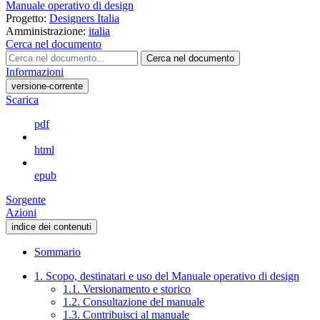
Manuale operativo di design
Progetto:
Designers Italia
Amministrazione:
italia
Cerca nel documento
Cerca nel documento
Informazioni
versione-corrente
Scarica
pdf
html
epub
Sorgente
Azioni
indice dei contenuti
Sommario
1. Scopo, destinatari e uso del Manuale operativo di design
1.1. Versionamento e storico
1.2. Consultazione del manuale
1.3. Contribuisci al manuale