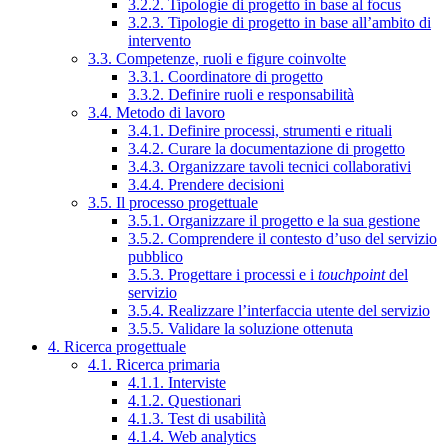
3.2.2. Tipologie di progetto in base al focus
3.2.3. Tipologie di progetto in base all’ambito di
intervento
3.3. Competenze, ruoli e figure coinvolte
3.3.1. Coordinatore di progetto
3.3.2. Definire ruoli e responsabilità
3.4. Metodo di lavoro
3.4.1. Definire processi, strumenti e rituali
3.4.2. Curare la documentazione di progetto
3.4.3. Organizzare tavoli tecnici collaborativi
3.4.4. Prendere decisioni
3.5. Il processo progettuale
3.5.1. Organizzare il progetto e la sua gestione
3.5.2. Comprendere il contesto d’uso del servizio
pubblico
3.5.3. Progettare i processi e i
touchpoint
del
servizio
3.5.4. Realizzare l’interfaccia utente del servizio
3.5.5. Validare la soluzione ottenuta
4. Ricerca progettuale
4.1. Ricerca primaria
4.1.1. Interviste
4.1.2. Questionari
4.1.3. Test di usabilità
4.1.4. Web analytics