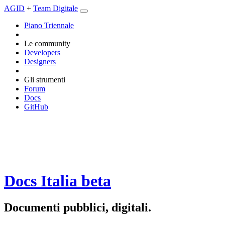
AGID
+
Team Digitale
Piano Triennale
Le community
Developers
Designers
Gli strumenti
Forum
Docs
GitHub
Docs Italia
beta
Documenti pubblici, digitali.