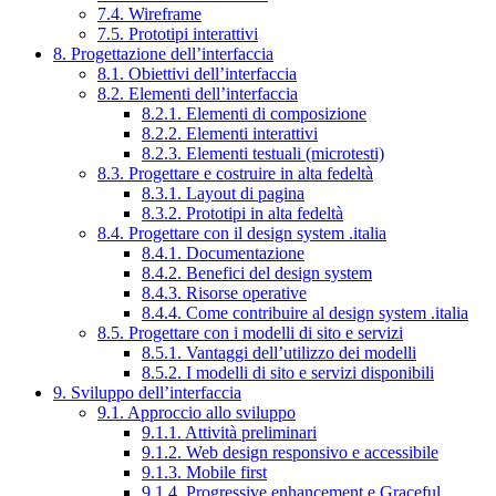
7.4. Wireframe
7.5. Prototipi interattivi
8. Progettazione dell’interfaccia
8.1. Obiettivi dell’interfaccia
8.2. Elementi dell’interfaccia
8.2.1. Elementi di composizione
8.2.2. Elementi interattivi
8.2.3. Elementi testuali (microtesti)
8.3. Progettare e costruire in alta fedeltà
8.3.1. Layout di pagina
8.3.2. Prototipi in alta fedeltà
8.4. Progettare con il design system .italia
8.4.1. Documentazione
8.4.2. Benefici del design system
8.4.3. Risorse operative
8.4.4. Come contribuire al design system .italia
8.5. Progettare con i modelli di sito e servizi
8.5.1. Vantaggi dell’utilizzo dei modelli
8.5.2. I modelli di sito e servizi disponibili
9. Sviluppo dell’interfaccia
9.1. Approccio allo sviluppo
9.1.1. Attività preliminari
9.1.2. Web design responsivo e accessibile
9.1.3. Mobile first
9.1.4. Progressive enhancement e Graceful