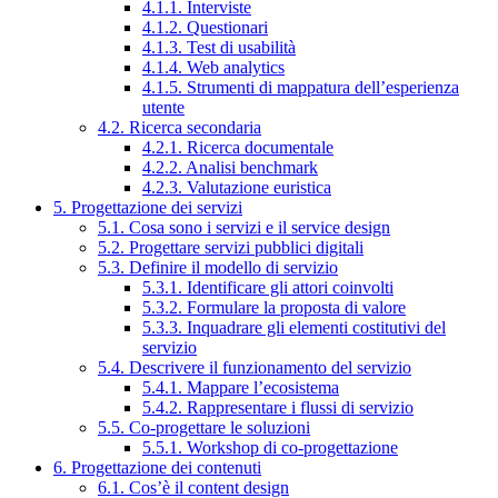
4.1.1. Interviste
4.1.2. Questionari
4.1.3. Test di usabilità
4.1.4. Web analytics
4.1.5. Strumenti di mappatura dell’esperienza
utente
4.2. Ricerca secondaria
4.2.1. Ricerca documentale
4.2.2. Analisi benchmark
4.2.3. Valutazione euristica
5. Progettazione dei servizi
5.1. Cosa sono i servizi e il service design
5.2. Progettare servizi pubblici digitali
5.3. Definire il modello di servizio
5.3.1. Identificare gli attori coinvolti
5.3.2. Formulare la proposta di valore
5.3.3. Inquadrare gli elementi costitutivi del
servizio
5.4. Descrivere il funzionamento del servizio
5.4.1. Mappare l’ecosistema
5.4.2. Rappresentare i flussi di servizio
5.5. Co-progettare le soluzioni
5.5.1. Workshop di co-progettazione
6. Progettazione dei contenuti
6.1. Cos’è il content design