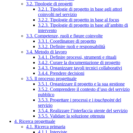
3.2. Tipologie di progetti
3.2.1. Tipologie di progetto in base agli attori
coinvolti nel servizio
3.2.2. Tipologie di progetto in base al focus
3.2.3. Tipologie di progetto in base all’ambito di
intervento
3.3. Competenze, ruoli e figure coinvolte
3.3.1. Coordinatore di progetto
3.3.2. Definire ruoli e responsabilità
3.4. Metodo di lavoro
3.4.1. Definire processi, strumenti e rituali
3.4.2. Curare la documentazione di progetto
3.4.3. Organizzare tavoli tecnici collaborativi
3.4.4. Prendere decisioni
3.5. Il processo progettuale
3.5.1. Organizzare il progetto e la sua gestione
3.5.2. Comprendere il contesto d’uso del servizio
pubblico
3.5.3. Progettare i processi e i
touchpoint
del
servizio
3.5.4. Realizzare l’interfaccia utente del servizio
3.5.5. Validare la soluzione ottenuta
4. Ricerca progettuale
4.1. Ricerca primaria
4.1.1. Interviste