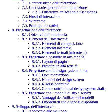
7.1. Caratteristiche dell’interazione
7.2. User stories per definire l’interazione
7.2.1. Differenza tra scenari e user stories
7.3. Flussi di interazione
7.4. Wireframe
7.5. Prototipi interattivi
8. Progettazione dell’interfaccia
8.1. Obiettivi dell’interfaccia
8.2. Elementi dell’interfaccia
8.2.1. Elementi di composizione
8.2.2. Elementi interattivi
8.2.3. Elementi testuali (microtesti)
8.3. Progettare e costruire in alta fedeltà
8.3.1. Layout di pagina
8.3.2. Prototipi in alta fedeltà
8.4. Progettare con il design system .italia
8.4.1. Documentazione
8.4.2. Benefici del design system
8.4.3. Risorse operative
8.4.4. Come contribuire al design system .italia
8.5. Progettare con i modelli di sito e servizi
8.5.1. Vantaggi dell’utilizzo dei modelli
8.5.2. I modelli di sito e servizi disponibili
9. Sviluppo dell’interfaccia
9.1. Approccio allo sviluppo