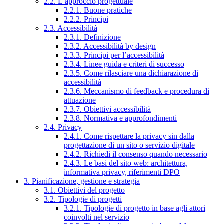
2.2. L’approccio progettuale
2.2.1. Buone pratiche
2.2.2. Principi
2.3. Accessibilità
2.3.1. Definizione
2.3.2. Accessibilità by design
2.3.3. Principi per l’accessibilità
2.3.4. Linee guida e criteri di successo
2.3.5. Come rilasciare una dichiarazione di
accessibilità
2.3.6. Meccanismo di feedback e procedura di
attuazione
2.3.7. Obiettivi accessibilità
2.3.8. Normativa e approfondimenti
2.4. Privacy
2.4.1. Come rispettare la privacy sin dalla
progettazione di un sito o servizio digitale
2.4.2. Richiedi il consenso quando necessario
2.4.3. Le basi del sito web: architettura,
informativa privacy, riferimenti DPO
3. Pianificazione, gestione e strategia
3.1. Obiettivi del progetto
3.2. Tipologie di progetti
3.2.1. Tipologie di progetto in base agli attori
coinvolti nel servizio