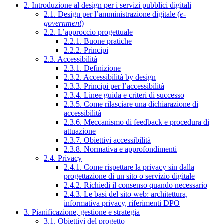
2. Introduzione al design per i servizi pubblici digitali
2.1. Design per l’amministrazione digitale (
e-
government
)
2.2. L’approccio progettuale
2.2.1. Buone pratiche
2.2.2. Principi
2.3. Accessibilità
2.3.1. Definizione
2.3.2. Accessibilità by design
2.3.3. Principi per l’accessibilità
2.3.4. Linee guida e criteri di successo
2.3.5. Come rilasciare una dichiarazione di
accessibilità
2.3.6. Meccanismo di feedback e procedura di
attuazione
2.3.7. Obiettivi accessibilità
2.3.8. Normativa e approfondimenti
2.4. Privacy
2.4.1. Come rispettare la privacy sin dalla
progettazione di un sito o servizio digitale
2.4.2. Richiedi il consenso quando necessario
2.4.3. Le basi del sito web: architettura,
informativa privacy, riferimenti DPO
3. Pianificazione, gestione e strategia
3.1. Obiettivi del progetto