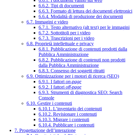
6.6.1. I documenti vanno sul web
6.6.2. Tipi di documenti
6.6.3. Formato di lettura dei documenti elettronici
6.6.4. Modalità di produzione dei documenti
6.7. Immagini e video
6.7.1. Testo alternativo (alt text) per le immagini
6.7.2. Sottotitoli per i video
6.7.3. Trascrizioni per i video
6.8. Proprietà intellettuale e privacy
6.8.1. Pubblicazione di contenuti prodotti dalla
Pubblica Amministrazione
6.8.2. Pubblicazione di contenuti non prodotti
dalla Pubblica Amministrazione
6.8.3. Consenso dei soggetti ritratti
6.9. Ottimizzazione per i motori di ricerca (SEO)
6.9.1. I fattori
on-page
6.9.2. I fattori
off-page
6.9.3. Strumenti di diagnostica SEO: Search
Console
6.10. Gestire i contenuti
6.10.1. L’inventario dei contenuti
6.10.2. Revisionare i contenuti
6.10.3. Migrare i contenuti
6.10.4. Pubblicare i contenuti
7. Progettazione dell’interazione