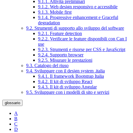
9.1.1. Attività preliminari
9.1.2. Web design responsivo e accessibile
9.1.3. Mobile first
9.1.4. Progressive enhancement e Graceful
degradation
9.2. Strumenti di supporto allo sviluppo del software
9.2.1. Feature detection
9.2.2. Verificare le feature disponibili con Can I
use
9.2.3. Strumenti e risorse per CSS e JavaScript
9.2.4. Supporto browser
9.2.5. Misurare le prestazioni
9.3. Catalogo del riuso
9.4. Sviluppare con il design system .italia
9.4.1. Il framework Bootstrap Italia
9.4.2. Il kit di sviluppo React
9.4.3. Il kit di sviluppo Angular
9.5. Sviluppare con i modelli di sito e servizi
glossario
A
B
C
D