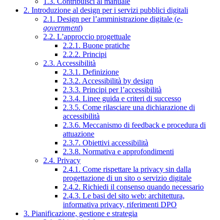
1.3. Contribuisci al manuale
2. Introduzione al design per i servizi pubblici digitali
2.1. Design per l’amministrazione digitale (
e-
government
)
2.2. L’approccio progettuale
2.2.1. Buone pratiche
2.2.2. Principi
2.3. Accessibilità
2.3.1. Definizione
2.3.2. Accessibilità by design
2.3.3. Principi per l’accessibilità
2.3.4. Linee guida e criteri di successo
2.3.5. Come rilasciare una dichiarazione di
accessibilità
2.3.6. Meccanismo di feedback e procedura di
attuazione
2.3.7. Obiettivi accessibilità
2.3.8. Normativa e approfondimenti
2.4. Privacy
2.4.1. Come rispettare la privacy sin dalla
progettazione di un sito o servizio digitale
2.4.2. Richiedi il consenso quando necessario
2.4.3. Le basi del sito web: architettura,
informativa privacy, riferimenti DPO
3. Pianificazione, gestione e strategia