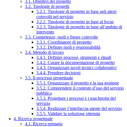
3.1. Obiettivi del progetto
3.2. Tipologie di progetti
3.2.1. Tipologie di progetto in base agli attori
coinvolti nel servizio
3.2.2. Tipologie di progetto in base al focus
3.2.3. Tipologie di progetto in base all’ambito di
intervento
3.3. Competenze, ruoli e figure coinvolte
3.3.1. Coordinatore di progetto
3.3.2. Definire ruoli e responsabilità
3.4. Metodo di lavoro
3.4.1. Definire processi, strumenti e rituali
3.4.2. Curare la documentazione di progetto
3.4.3. Organizzare tavoli tecnici collaborativi
3.4.4. Prendere decisioni
3.5. Il processo progettuale
3.5.1. Organizzare il progetto e la sua gestione
3.5.2. Comprendere il contesto d’uso del servizio
pubblico
3.5.3. Progettare i processi e i
touchpoint
del
servizio
3.5.4. Realizzare l’interfaccia utente del servizio
3.5.5. Validare la soluzione ottenuta
4. Ricerca progettuale
4.1. Ricerca primaria