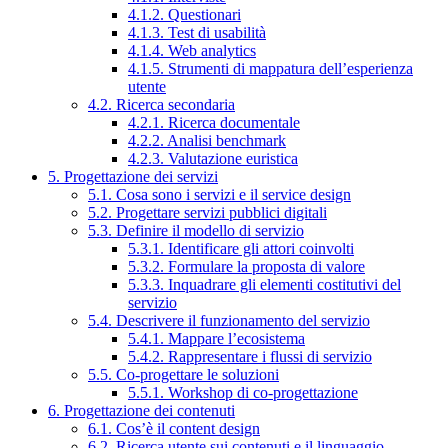
4.1.2. Questionari
4.1.3. Test di usabilità
4.1.4. Web analytics
4.1.5. Strumenti di mappatura dell’esperienza
utente
4.2. Ricerca secondaria
4.2.1. Ricerca documentale
4.2.2. Analisi benchmark
4.2.3. Valutazione euristica
5. Progettazione dei servizi
5.1. Cosa sono i servizi e il service design
5.2. Progettare servizi pubblici digitali
5.3. Definire il modello di servizio
5.3.1. Identificare gli attori coinvolti
5.3.2. Formulare la proposta di valore
5.3.3. Inquadrare gli elementi costitutivi del
servizio
5.4. Descrivere il funzionamento del servizio
5.4.1. Mappare l’ecosistema
5.4.2. Rappresentare i flussi di servizio
5.5. Co-progettare le soluzioni
5.5.1. Workshop di co-progettazione
6. Progettazione dei contenuti
6.1. Cos’è il content design
6.2. Ricerca utente sui contenuti e il linguaggio