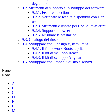
degradation
9.2. Strumenti di supporto allo sviluppo del software
9.2.1. Feature detection
9.2.2. Verificare le feature disponibili con Can I
use
9.2.3. Strumenti e risorse per CSS e JavaScript
9.2.4. Supporto browser
9.2.5. Misurare le prestazioni
9.3. Catalogo del riuso
9.4. Sviluppare con il design system .italia
9.4.1. Il framework Bootstrap Italia
9.4.2. Il kit di sviluppo React
9.4.3. Il kit di sviluppo Angular
9.5. Sviluppare con i modelli di sito e servizi
None
None
A
B
C
D
E
I
M