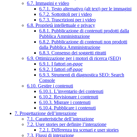
6.7. Immagini e video
6.7.1. Testo alternativo (alt text) per le immagini
6.7.2. Sottotitoli per i video
6.7.3. Trascrizioni per i video
6.8. Proprietà intellettuale e privacy
6.8.1. Pubblicazione di contenuti prodotti dalla
Pubblica Amministrazione
6.8.2. Pubblicazione di contenuti non prodotti
dalla Pubblica Amministrazione
6.8.3. Consenso dei soggetti ritratti
6.9. Ottimizzazione per i motori di ricerca (SEO)
6.9.1. I fattori
on-page
6.9.2. I fattori
off-page
6.9.3. Strumenti di diagnostica SEO: Search
Console
6.10. Gestire i contenuti
6.10.1. L’inventario dei contenuti
6.10.2. Revisionare i contenuti
6.10.3. Migrare i contenuti
6.10.4. Pubblicare i contenuti
7. Progettazione dell’interazione
7.1. Caratteristiche dell’interazione
7.2. User stories per definire l’interazione
7.2.1. Differenza tra scenari e user stories
7.3. Flussi di interazione