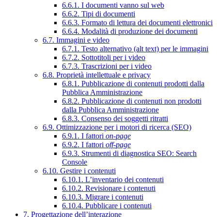
6.6.1. I documenti vanno sul web
6.6.2. Tipi di documenti
6.6.3. Formato di lettura dei documenti elettronici
6.6.4. Modalità di produzione dei documenti
6.7. Immagini e video
6.7.1. Testo alternativo (alt text) per le immagini
6.7.2. Sottotitoli per i video
6.7.3. Trascrizioni per i video
6.8. Proprietà intellettuale e privacy
6.8.1. Pubblicazione di contenuti prodotti dalla
Pubblica Amministrazione
6.8.2. Pubblicazione di contenuti non prodotti
dalla Pubblica Amministrazione
6.8.3. Consenso dei soggetti ritratti
6.9. Ottimizzazione per i motori di ricerca (SEO)
6.9.1. I fattori
on-page
6.9.2. I fattori
off-page
6.9.3. Strumenti di diagnostica SEO: Search
Console
6.10. Gestire i contenuti
6.10.1. L’inventario dei contenuti
6.10.2. Revisionare i contenuti
6.10.3. Migrare i contenuti
6.10.4. Pubblicare i contenuti
7. Progettazione dell’interazione