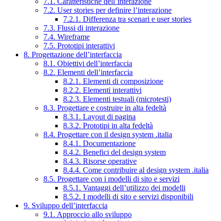
7.1. Caratteristiche dell’interazione
7.2. User stories per definire l’interazione
7.2.1. Differenza tra scenari e user stories
7.3. Flussi di interazione
7.4. Wireframe
7.5. Prototipi interattivi
8. Progettazione dell’interfaccia
8.1. Obiettivi dell’interfaccia
8.2. Elementi dell’interfaccia
8.2.1. Elementi di composizione
8.2.2. Elementi interattivi
8.2.3. Elementi testuali (microtesti)
8.3. Progettare e costruire in alta fedeltà
8.3.1. Layout di pagina
8.3.2. Prototipi in alta fedeltà
8.4. Progettare con il design system .italia
8.4.1. Documentazione
8.4.2. Benefici del design system
8.4.3. Risorse operative
8.4.4. Come contribuire al design system .italia
8.5. Progettare con i modelli di sito e servizi
8.5.1. Vantaggi dell’utilizzo dei modelli
8.5.2. I modelli di sito e servizi disponibili
9. Sviluppo dell’interfaccia
9.1. Approccio allo sviluppo