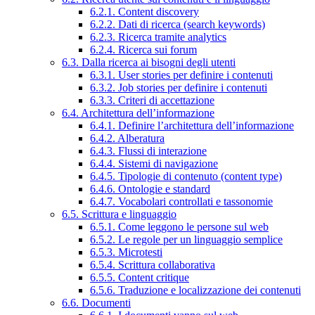
6.2.1. Content discovery
6.2.2. Dati di ricerca (search keywords)
6.2.3. Ricerca tramite analytics
6.2.4. Ricerca sui forum
6.3. Dalla ricerca ai bisogni degli utenti
6.3.1. User stories per definire i contenuti
6.3.2. Job stories per definire i contenuti
6.3.3. Criteri di accettazione
6.4. Architettura dell’informazione
6.4.1. Definire l’architettura dell’informazione
6.4.2. Alberatura
6.4.3. Flussi di interazione
6.4.4. Sistemi di navigazione
6.4.5. Tipologie di contenuto (content type)
6.4.6. Ontologie e standard
6.4.7. Vocabolari controllati e tassonomie
6.5. Scrittura e linguaggio
6.5.1. Come leggono le persone sul web
6.5.2. Le regole per un linguaggio semplice
6.5.3. Microtesti
6.5.4. Scrittura collaborativa
6.5.5. Content critique
6.5.6. Traduzione e localizzazione dei contenuti
6.6. Documenti