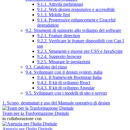
9.1.1. Attività preliminari
9.1.2. Web design responsivo e accessibile
9.1.3. Mobile first
9.1.4. Progressive enhancement e Graceful
degradation
9.2. Strumenti di supporto allo sviluppo del software
9.2.1. Feature detection
9.2.2. Verificare le feature disponibili con Can I
use
9.2.3. Strumenti e risorse per CSS e JavaScript
9.2.4. Supporto browser
9.2.5. Misurare le prestazioni
9.3. Catalogo del riuso
9.4. Sviluppare con il design system .italia
9.4.1. Il framework Bootstrap Italia
9.4.2. Il kit di sviluppo React
9.4.3. Il kit di sviluppo Angular
9.5. Sviluppare con i modelli di sito e servizi
1. Scopo, destinatari e uso del Manuale operativo di design
Team per la Trasformazione Digitale
in collaborazione con
Agenzia per l'Italia Digitale