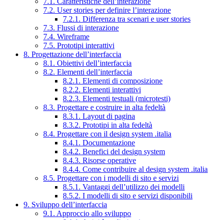
7.1. Caratteristiche dell’interazione
7.2. User stories per definire l’interazione
7.2.1. Differenza tra scenari e user stories
7.3. Flussi di interazione
7.4. Wireframe
7.5. Prototipi interattivi
8. Progettazione dell’interfaccia
8.1. Obiettivi dell’interfaccia
8.2. Elementi dell’interfaccia
8.2.1. Elementi di composizione
8.2.2. Elementi interattivi
8.2.3. Elementi testuali (microtesti)
8.3. Progettare e costruire in alta fedeltà
8.3.1. Layout di pagina
8.3.2. Prototipi in alta fedeltà
8.4. Progettare con il design system .italia
8.4.1. Documentazione
8.4.2. Benefici del design system
8.4.3. Risorse operative
8.4.4. Come contribuire al design system .italia
8.5. Progettare con i modelli di sito e servizi
8.5.1. Vantaggi dell’utilizzo dei modelli
8.5.2. I modelli di sito e servizi disponibili
9. Sviluppo dell’interfaccia
9.1. Approccio allo sviluppo