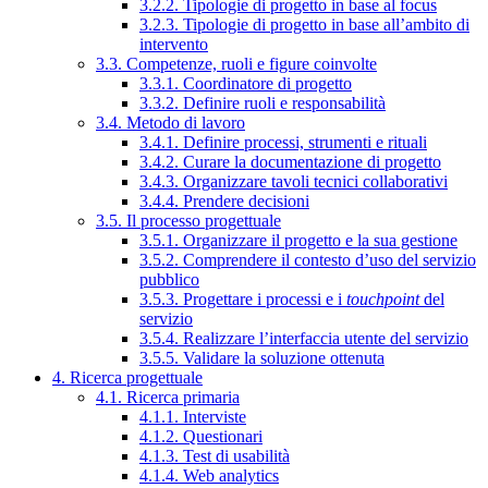
3.2.2. Tipologie di progetto in base al focus
3.2.3. Tipologie di progetto in base all’ambito di
intervento
3.3. Competenze, ruoli e figure coinvolte
3.3.1. Coordinatore di progetto
3.3.2. Definire ruoli e responsabilità
3.4. Metodo di lavoro
3.4.1. Definire processi, strumenti e rituali
3.4.2. Curare la documentazione di progetto
3.4.3. Organizzare tavoli tecnici collaborativi
3.4.4. Prendere decisioni
3.5. Il processo progettuale
3.5.1. Organizzare il progetto e la sua gestione
3.5.2. Comprendere il contesto d’uso del servizio
pubblico
3.5.3. Progettare i processi e i
touchpoint
del
servizio
3.5.4. Realizzare l’interfaccia utente del servizio
3.5.5. Validare la soluzione ottenuta
4. Ricerca progettuale
4.1. Ricerca primaria
4.1.1. Interviste
4.1.2. Questionari
4.1.3. Test di usabilità
4.1.4. Web analytics