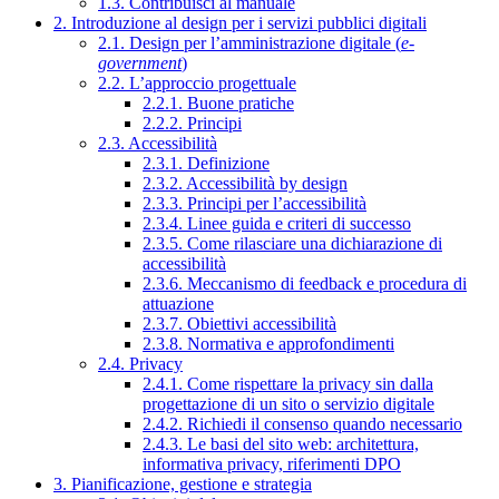
1.3. Contribuisci al manuale
2. Introduzione al design per i servizi pubblici digitali
2.1. Design per l’amministrazione digitale (
e-
government
)
2.2. L’approccio progettuale
2.2.1. Buone pratiche
2.2.2. Principi
2.3. Accessibilità
2.3.1. Definizione
2.3.2. Accessibilità by design
2.3.3. Principi per l’accessibilità
2.3.4. Linee guida e criteri di successo
2.3.5. Come rilasciare una dichiarazione di
accessibilità
2.3.6. Meccanismo di feedback e procedura di
attuazione
2.3.7. Obiettivi accessibilità
2.3.8. Normativa e approfondimenti
2.4. Privacy
2.4.1. Come rispettare la privacy sin dalla
progettazione di un sito o servizio digitale
2.4.2. Richiedi il consenso quando necessario
2.4.3. Le basi del sito web: architettura,
informativa privacy, riferimenti DPO
3. Pianificazione, gestione e strategia