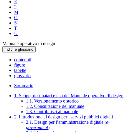
E
I
M
O
S
T
U
Manuale operativo di design
indici e glossario
contenuti
figure
tabelle
glossario
Sommario
1. Scopo, destinatari e uso del Manuale operativo di design
1.1. Versionamento e storico
1.2. Consultazione del manuale
1.3. Contribuisci al manuale
2. Introduzione al design per i servizi pubblici digitali
2.1. Design per l’amministrazione digitale (
e-
government
)