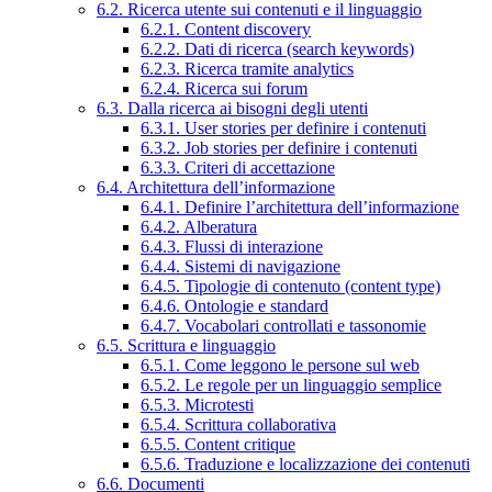
6.2. Ricerca utente sui contenuti e il linguaggio
6.2.1. Content discovery
6.2.2. Dati di ricerca (search keywords)
6.2.3. Ricerca tramite analytics
6.2.4. Ricerca sui forum
6.3. Dalla ricerca ai bisogni degli utenti
6.3.1. User stories per definire i contenuti
6.3.2. Job stories per definire i contenuti
6.3.3. Criteri di accettazione
6.4. Architettura dell’informazione
6.4.1. Definire l’architettura dell’informazione
6.4.2. Alberatura
6.4.3. Flussi di interazione
6.4.4. Sistemi di navigazione
6.4.5. Tipologie di contenuto (content type)
6.4.6. Ontologie e standard
6.4.7. Vocabolari controllati e tassonomie
6.5. Scrittura e linguaggio
6.5.1. Come leggono le persone sul web
6.5.2. Le regole per un linguaggio semplice
6.5.3. Microtesti
6.5.4. Scrittura collaborativa
6.5.5. Content critique
6.5.6. Traduzione e localizzazione dei contenuti
6.6. Documenti