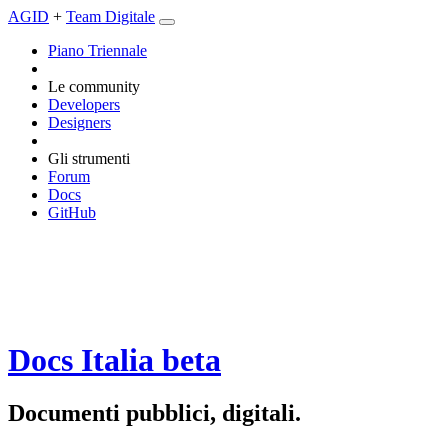
AGID
+
Team Digitale
Piano Triennale
Le community
Developers
Designers
Gli strumenti
Forum
Docs
GitHub
Docs Italia
beta
Documenti pubblici, digitali.