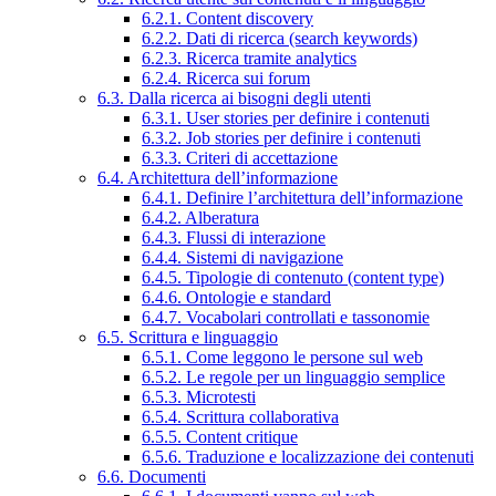
6.2.1. Content discovery
6.2.2. Dati di ricerca (search keywords)
6.2.3. Ricerca tramite analytics
6.2.4. Ricerca sui forum
6.3. Dalla ricerca ai bisogni degli utenti
6.3.1. User stories per definire i contenuti
6.3.2. Job stories per definire i contenuti
6.3.3. Criteri di accettazione
6.4. Architettura dell’informazione
6.4.1. Definire l’architettura dell’informazione
6.4.2. Alberatura
6.4.3. Flussi di interazione
6.4.4. Sistemi di navigazione
6.4.5. Tipologie di contenuto (content type)
6.4.6. Ontologie e standard
6.4.7. Vocabolari controllati e tassonomie
6.5. Scrittura e linguaggio
6.5.1. Come leggono le persone sul web
6.5.2. Le regole per un linguaggio semplice
6.5.3. Microtesti
6.5.4. Scrittura collaborativa
6.5.5. Content critique
6.5.6. Traduzione e localizzazione dei contenuti
6.6. Documenti