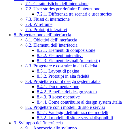
7.1. Caratteristiche dell’interazione
7.2. User stories per definire l’interazione
7.2.1. Differenza tra scenari e user stories
7.3. Flussi di interazione
7.4. Wireframe
7.5. Prototipi interattivi
8. Progettazione dell’interfaccia
8.1. Obiettivi dell’interfaccia
8.2. Elementi dell’interfaccia
8.2.1. Elementi di composizione
8.2.2. Elementi interattivi
8.2.3. Elementi testuali (microtesti)
8.3. Progettare e costruire in alta fedeltà
8.3.1. Layout di pagina
8.3.2. Prototipi in alta fedeltà
8.4. Progettare con il design system .italia
8.4.1. Documentazione
8.4.2. Benefici del design system
8.4.3. Risorse operative
8.4.4. Come contribuire al design system .italia
8.5. Progettare con i modelli di sito e servizi
8.5.1. Vantaggi dell’utilizzo dei modelli
8.5.2. I modelli di sito e servizi disponibili
9. Sviluppo dell’interfaccia
9.1. Approccio allo sviluppo