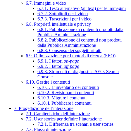
6.7. Immagini e video
6.7.1. Testo alternativo (alt text) per le immagini
6.7.2. Sottotitoli per i video
6.7.3. Trascrizioni per i video
6.8. Proprietà intellettuale e privacy
6.8.1. Pubblicazione di contenuti prodotti dalla
Pubblica Amministrazione
6.8.2. Pubblicazione di contenuti non prodotti
dalla Pubblica Amministrazione
6.8.3. Consenso dei soggetti ritratti
6.9. Ottimizzazione per i motori di ricerca (SEO)
6.9.1. I fattori
on-page
6.9.2. I fattori
off-page
6.9.3. Strumenti di diagnostica SEO: Search
Console
6.10. Gestire i contenuti
6.10.1. L’inventario dei contenuti
6.10.2. Revisionare i contenuti
6.10.3. Migrare i contenuti
6.10.4. Pubblicare i contenuti
7. Progettazione dell’interazione
7.1. Caratteristiche dell’interazione
7.2. User stories per definire l’interazione
7.2.1. Differenza tra scenari e user stories
7.3. Flussi di interazione