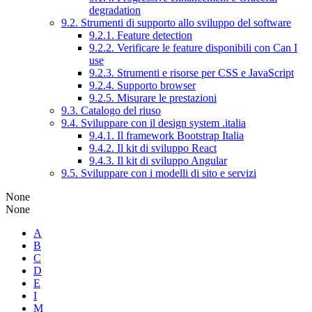
degradation
9.2. Strumenti di supporto allo sviluppo del software
9.2.1. Feature detection
9.2.2. Verificare le feature disponibili con Can I
use
9.2.3. Strumenti e risorse per CSS e JavaScript
9.2.4. Supporto browser
9.2.5. Misurare le prestazioni
9.3. Catalogo del riuso
9.4. Sviluppare con il design system .italia
9.4.1. Il framework Bootstrap Italia
9.4.2. Il kit di sviluppo React
9.4.3. Il kit di sviluppo Angular
9.5. Sviluppare con i modelli di sito e servizi
None
None
A
B
C
D
E
I
M