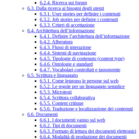
6.2.4. Ricerca sui forum
6.3. Dalla ricerca ai bisogni degli utenti
6.3.1. User stories per definire i contenuti
6.3.2. Job stories per definire i contenuti
6.3.3. Criteri di accettazione
6.4. Architettura dell’informazione
6.4.1. Definire l’architettura dell’informazione
6.4.2. Alberatura
6.4.3. Flussi di interazione
6.4.4. Sistemi di navigazione
6.4.5. Tipologie di contenuto (content type)
6.4.6. Ontologie e standard
6.4.7. Vocabolari controllati e tassonomie
6.5. Scrittura e linguaggio
6.5.1. Come leggono le persone sul web
6.5.2. Le regole per un linguaggio semplice
6.5.3. Microtesti
6.5.4. Scrittura collaborativa
6.5.5. Content critique
6.5.6. Traduzione e localizzazione dei contenuti
6.6. Documenti
6.6.1. I documenti vanno sul web
6.6.2. Tipi di documenti
6.6.3. Formato di lettura dei documenti elettronici
6.6.4. Modalità di produzione dei documenti