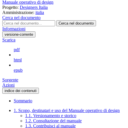
Manuale operativo di design
Progetto:
Designers Italia
Amministrazione:
italia
Cerca nel documento
Cerca nel documento
Informazioni
versione-corrente
Scarica
pdf
html
epub
Sorgente
Azioni
indice dei contenuti
Sommario
1. Scopo, destinatari e uso del Manuale operativo di design
1.1. Versionamento e storico
1.2. Consultazione del manuale
1.3. Contribuisci al manuale