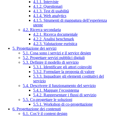
4.1.1. Interviste
4.1.2. Questionari
4.1.3. Test di usabilità
4.1.4. Web analytics
4.1.5. Strumenti di mappatura dell’esperienza
utente
4.2. Ricerca secondaria
4.2.1. Ricerca documentale
4.2.2. Analisi benchmark
4.2.3. Valutazione euristica
5. Progettazione dei servizi
5.1. Cosa sono i servizi e il service design
5.2. Progettare servizi pubblici digitali
5.3. Definire il modello di servizio
5.3.1. Identificare gli attori coinvolti
5.3.2. Formulare la proposta di valore
5.3.3. Inquadrare gli elementi costitutivi del
servizio
5.4. Descrivere il funzionamento del servizio
5.4.1. Mappare l’ecosistema
5.4.2. Rappresentare i flussi di servizio
5.5. Co-progettare le soluzioni
5.5.1. Workshop di co-progettazione
6. Progettazione dei contenuti
6.1. Cos’è il content design