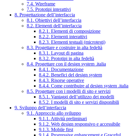
7.4. Wireframe
7.5. Prototipi interattivi
8. Progettazione dell’interfaccia
8.1. Obiettivi dell’interfaccia
8.2. Elementi dell’interfaccia
8.2.1. Elementi di composizione
8.2.2. Elementi interattivi
8.2.3. Elementi testuali (microtesti)
8.3. Progettare e costruire in alta fedeltà
8.3.1. Layout di pagina
8.3.2. Prototipi in alta fedeltà
8.4. Progettare con il design system .italia
8.4.1. Documentazione
8.4.2. Benefici del design system
8.4.3. Risorse operative
8.4.4. Come contribuire al design system .italia
8.5. Progettare con i modelli di sito e servizi
8.5.1. Vantaggi dell’utilizzo dei modelli
8.5.2. I modelli di sito e servizi disponibili
9. Sviluppo dell’interfaccia
9.1. Approccio allo sviluppo
9.1.1. Attività preliminari
9.1.2. Web design responsivo e accessibile
9.1.3. Mobile first
9.1.4. Progressive enhancement e Graceful