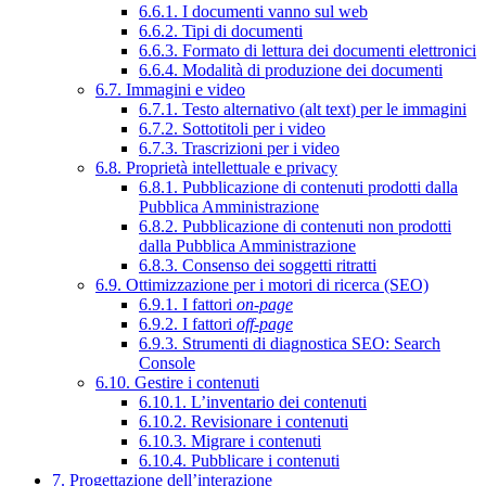
6.6.1. I documenti vanno sul web
6.6.2. Tipi di documenti
6.6.3. Formato di lettura dei documenti elettronici
6.6.4. Modalità di produzione dei documenti
6.7. Immagini e video
6.7.1. Testo alternativo (alt text) per le immagini
6.7.2. Sottotitoli per i video
6.7.3. Trascrizioni per i video
6.8. Proprietà intellettuale e privacy
6.8.1. Pubblicazione di contenuti prodotti dalla
Pubblica Amministrazione
6.8.2. Pubblicazione di contenuti non prodotti
dalla Pubblica Amministrazione
6.8.3. Consenso dei soggetti ritratti
6.9. Ottimizzazione per i motori di ricerca (SEO)
6.9.1. I fattori
on-page
6.9.2. I fattori
off-page
6.9.3. Strumenti di diagnostica SEO: Search
Console
6.10. Gestire i contenuti
6.10.1. L’inventario dei contenuti
6.10.2. Revisionare i contenuti
6.10.3. Migrare i contenuti
6.10.4. Pubblicare i contenuti
7. Progettazione dell’interazione