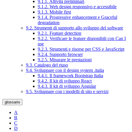
9.1.1. Attività preliminari
9.1.2. Web design responsivo e accessibile
9.1.3. Mobile first
9.1.4. Progressive enhancement e Graceful
degradation
9.2. Strumenti di supporto allo sviluppo del software
9.2.1. Feature detection
9.2.2. Verificare le feature disponibili con Can I
use
9.2.3. Strumenti e risorse per CSS e JavaScript
9.2.4. Supporto browser
9.2.5. Misurare le prestazioni
9.3. Catalogo del riuso
9.4. Sviluppare con il design system .italia
9.4.1. Il framework Bootstrap Italia
9.4.2. Il kit di sviluppo React
9.4.3. Il kit di sviluppo Angular
9.5. Sviluppare con i modelli di sito e servizi
glossario
A
B
C
D