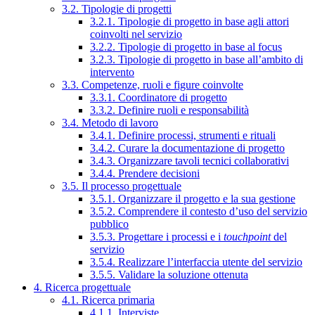
3.2. Tipologie di progetti
3.2.1. Tipologie di progetto in base agli attori
coinvolti nel servizio
3.2.2. Tipologie di progetto in base al focus
3.2.3. Tipologie di progetto in base all’ambito di
intervento
3.3. Competenze, ruoli e figure coinvolte
3.3.1. Coordinatore di progetto
3.3.2. Definire ruoli e responsabilità
3.4. Metodo di lavoro
3.4.1. Definire processi, strumenti e rituali
3.4.2. Curare la documentazione di progetto
3.4.3. Organizzare tavoli tecnici collaborativi
3.4.4. Prendere decisioni
3.5. Il processo progettuale
3.5.1. Organizzare il progetto e la sua gestione
3.5.2. Comprendere il contesto d’uso del servizio
pubblico
3.5.3. Progettare i processi e i
touchpoint
del
servizio
3.5.4. Realizzare l’interfaccia utente del servizio
3.5.5. Validare la soluzione ottenuta
4. Ricerca progettuale
4.1. Ricerca primaria
4.1.1. Interviste