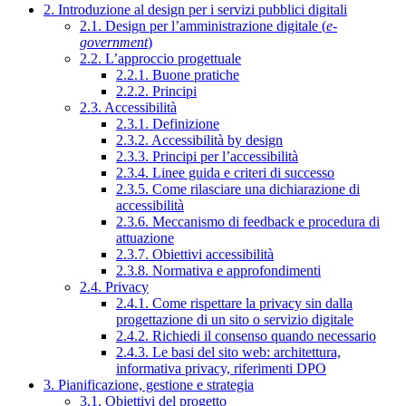
2. Introduzione al design per i servizi pubblici digitali
2.1. Design per l’amministrazione digitale (
e-
government
)
2.2. L’approccio progettuale
2.2.1. Buone pratiche
2.2.2. Principi
2.3. Accessibilità
2.3.1. Definizione
2.3.2. Accessibilità by design
2.3.3. Principi per l’accessibilità
2.3.4. Linee guida e criteri di successo
2.3.5. Come rilasciare una dichiarazione di
accessibilità
2.3.6. Meccanismo di feedback e procedura di
attuazione
2.3.7. Obiettivi accessibilità
2.3.8. Normativa e approfondimenti
2.4. Privacy
2.4.1. Come rispettare la privacy sin dalla
progettazione di un sito o servizio digitale
2.4.2. Richiedi il consenso quando necessario
2.4.3. Le basi del sito web: architettura,
informativa privacy, riferimenti DPO
3. Pianificazione, gestione e strategia
3.1. Obiettivi del progetto