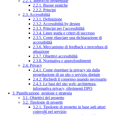
2.2. L’approccio progettuale
2.2.1. Buone pratiche
2.2.2. Principi
2.3. Accessibilità
2.3.1. Definizione
2.3.2. Accessibilità by design
2.3.3. Principi per l’accessibilità
2.3.4. Linee guida e criteri di successo
2.3.5. Come rilasciare una dichiarazione di
accessibilità
2.3.6. Meccanismo di feedback e procedura di
attuazione
2.3.7. Obiettivi accessibilità
2.3.8. Normativa e approfondimenti
2.4. Privacy
2.4.1. Come rispettare la privacy sin dalla
progettazione di un sito o servizio digitale
2.4.2. Richiedi il consenso quando necessario
2.4.3. Le basi del sito web: architettura,
informativa privacy, riferimenti DPO
3. Pianificazione, gestione e strategia
3.1. Obiettivi del progetto
3.2. Tipologie di progetti
3.2.1. Tipologie di progetto in base agli attori
coinvolti nel servizio