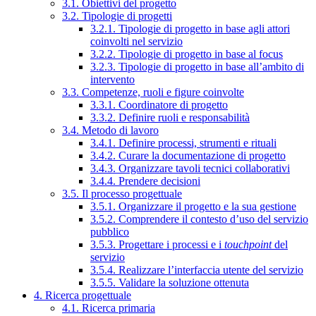
3.1. Obiettivi del progetto
3.2. Tipologie di progetti
3.2.1. Tipologie di progetto in base agli attori
coinvolti nel servizio
3.2.2. Tipologie di progetto in base al focus
3.2.3. Tipologie di progetto in base all’ambito di
intervento
3.3. Competenze, ruoli e figure coinvolte
3.3.1. Coordinatore di progetto
3.3.2. Definire ruoli e responsabilità
3.4. Metodo di lavoro
3.4.1. Definire processi, strumenti e rituali
3.4.2. Curare la documentazione di progetto
3.4.3. Organizzare tavoli tecnici collaborativi
3.4.4. Prendere decisioni
3.5. Il processo progettuale
3.5.1. Organizzare il progetto e la sua gestione
3.5.2. Comprendere il contesto d’uso del servizio
pubblico
3.5.3. Progettare i processi e i
touchpoint
del
servizio
3.5.4. Realizzare l’interfaccia utente del servizio
3.5.5. Validare la soluzione ottenuta
4. Ricerca progettuale
4.1. Ricerca primaria