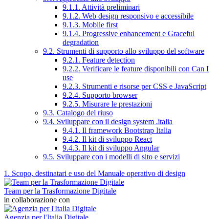
9.1.1. Attività preliminari
9.1.2. Web design responsivo e accessibile
9.1.3. Mobile first
9.1.4. Progressive enhancement e Graceful
degradation
9.2. Strumenti di supporto allo sviluppo del software
9.2.1. Feature detection
9.2.2. Verificare le feature disponibili con Can I
use
9.2.3. Strumenti e risorse per CSS e JavaScript
9.2.4. Supporto browser
9.2.5. Misurare le prestazioni
9.3. Catalogo del riuso
9.4. Sviluppare con il design system .italia
9.4.1. Il framework Bootstrap Italia
9.4.2. Il kit di sviluppo React
9.4.3. Il kit di sviluppo Angular
9.5. Sviluppare con i modelli di sito e servizi
1. Scopo, destinatari e uso del Manuale operativo di design
Team per la Trasformazione Digitale
in collaborazione con
Agenzia per l'Italia Digitale