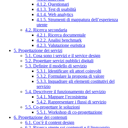
4.1.2. Questionari
4.1.3. Test di usabilità
4.1.4. Web analytics
4.1.5. Strumenti di mappatura dell’esperienza
utente
4.2. Ricerca secondaria
4.2.1. Ricerca documentale
4.2.2. Analisi benchmark
4.2.3. Valutazione euristica
5. Progettazione dei servizi
5.1. Cosa sono i servizi e il service design
5.2. Progettare servizi pubblici digitali
5.3. Definire il modello di servizio
5.3.1. Identificare gli attori coinvolti
5.3.2. Formulare la proposta di valore
5.3.3. Inquadrare gli elementi costitutivi del
servizio
5.4. Descrivere il funzionamento del servizio
5.4.1. Mappare l’ecosistema
5.4.2. Rappresentare i flussi di servizio
5.5. Co-progettare le soluzioni
5.5.1. Workshop di co-progettazione
6. Progettazione dei contenuti
6.1. Cos’è il content design
6.2. Ricerca utente sui contenuti e il linguaggio