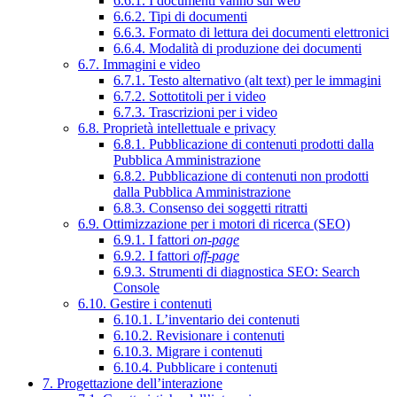
6.6.1. I documenti vanno sul web
6.6.2. Tipi di documenti
6.6.3. Formato di lettura dei documenti elettronici
6.6.4. Modalità di produzione dei documenti
6.7. Immagini e video
6.7.1. Testo alternativo (alt text) per le immagini
6.7.2. Sottotitoli per i video
6.7.3. Trascrizioni per i video
6.8. Proprietà intellettuale e privacy
6.8.1. Pubblicazione di contenuti prodotti dalla
Pubblica Amministrazione
6.8.2. Pubblicazione di contenuti non prodotti
dalla Pubblica Amministrazione
6.8.3. Consenso dei soggetti ritratti
6.9. Ottimizzazione per i motori di ricerca (SEO)
6.9.1. I fattori
on-page
6.9.2. I fattori
off-page
6.9.3. Strumenti di diagnostica SEO: Search
Console
6.10. Gestire i contenuti
6.10.1. L’inventario dei contenuti
6.10.2. Revisionare i contenuti
6.10.3. Migrare i contenuti
6.10.4. Pubblicare i contenuti
7. Progettazione dell’interazione