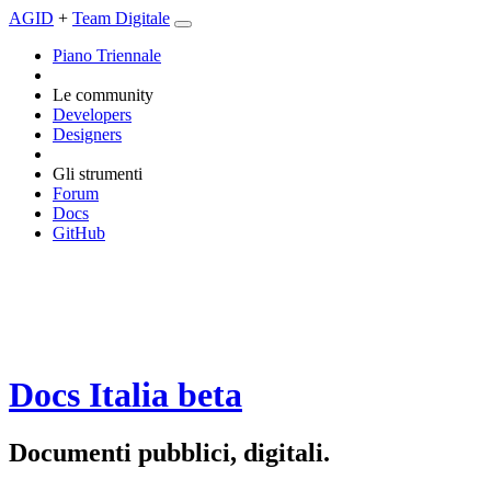
AGID
+
Team Digitale
Piano Triennale
Le community
Developers
Designers
Gli strumenti
Forum
Docs
GitHub
Docs Italia
beta
Documenti pubblici, digitali.