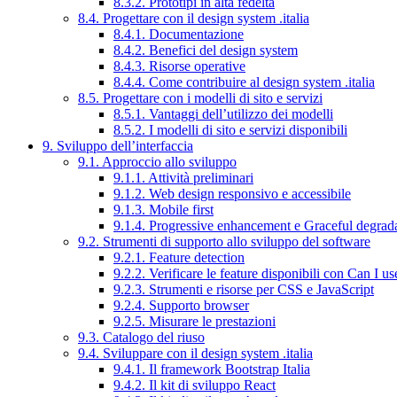
8.3.2. Prototipi in alta fedeltà
8.4. Progettare con il design system .italia
8.4.1. Documentazione
8.4.2. Benefici del design system
8.4.3. Risorse operative
8.4.4. Come contribuire al design system .italia
8.5. Progettare con i modelli di sito e servizi
8.5.1. Vantaggi dell’utilizzo dei modelli
8.5.2. I modelli di sito e servizi disponibili
9. Sviluppo dell’interfaccia
9.1. Approccio allo sviluppo
9.1.1. Attività preliminari
9.1.2. Web design responsivo e accessibile
9.1.3. Mobile first
9.1.4. Progressive enhancement e Graceful degrad
9.2. Strumenti di supporto allo sviluppo del software
9.2.1. Feature detection
9.2.2. Verificare le feature disponibili con Can I us
9.2.3. Strumenti e risorse per CSS e JavaScript
9.2.4. Supporto browser
9.2.5. Misurare le prestazioni
9.3. Catalogo del riuso
9.4. Sviluppare con il design system .italia
9.4.1. Il framework Bootstrap Italia
9.4.2. Il kit di sviluppo React