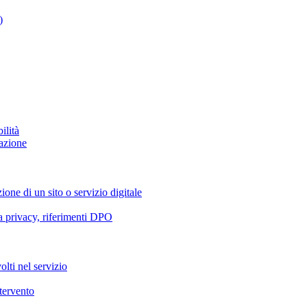
)
ilità
azione
ione di un sito o servizio digitale
va privacy, riferimenti DPO
olti nel servizio
ntervento