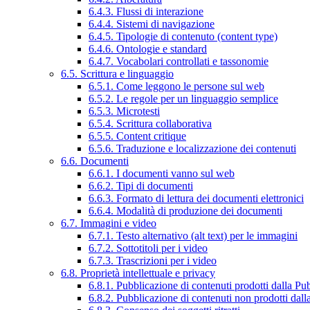
6.4.3. Flussi di interazione
6.4.4. Sistemi di navigazione
6.4.5. Tipologie di contenuto (content type)
6.4.6. Ontologie e standard
6.4.7. Vocabolari controllati e tassonomie
6.5. Scrittura e linguaggio
6.5.1. Come leggono le persone sul web
6.5.2. Le regole per un linguaggio semplice
6.5.3. Microtesti
6.5.4. Scrittura collaborativa
6.5.5. Content critique
6.5.6. Traduzione e localizzazione dei contenuti
6.6. Documenti
6.6.1. I documenti vanno sul web
6.6.2. Tipi di documenti
6.6.3. Formato di lettura dei documenti elettronici
6.6.4. Modalità di produzione dei documenti
6.7. Immagini e video
6.7.1. Testo alternativo (alt text) per le immagini
6.7.2. Sottotitoli per i video
6.7.3. Trascrizioni per i video
6.8. Proprietà intellettuale e privacy
6.8.1. Pubblicazione di contenuti prodotti dalla P
6.8.2. Pubblicazione di contenuti non prodotti dal