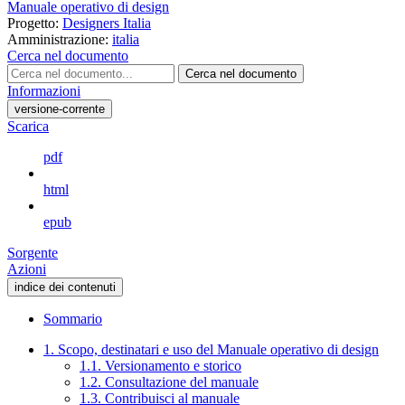
Manuale operativo di design
Progetto:
Designers Italia
Amministrazione:
italia
Cerca nel documento
Cerca nel documento
Informazioni
versione-corrente
Scarica
pdf
html
epub
Sorgente
Azioni
indice dei contenuti
Sommario
1. Scopo, destinatari e uso del Manuale operativo di design
1.1. Versionamento e storico
1.2. Consultazione del manuale
1.3. Contribuisci al manuale