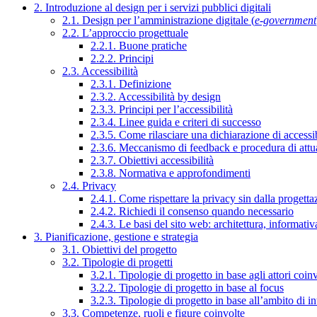
2. Introduzione al design per i servizi pubblici digitali
2.1. Design per l’amministrazione digitale (
e-government
2.2. L’approccio progettuale
2.2.1. Buone pratiche
2.2.2. Principi
2.3. Accessibilità
2.3.1. Definizione
2.3.2. Accessibilità by design
2.3.3. Principi per l’accessibilità
2.3.4. Linee guida e criteri di successo
2.3.5. Come rilasciare una dichiarazione di accessib
2.3.6. Meccanismo di feedback e procedura di attu
2.3.7. Obiettivi accessibilità
2.3.8. Normativa e approfondimenti
2.4. Privacy
2.4.1. Come rispettare la privacy sin dalla progettaz
2.4.2. Richiedi il consenso quando necessario
2.4.3. Le basi del sito web: architettura, informati
3. Pianificazione, gestione e strategia
3.1. Obiettivi del progetto
3.2. Tipologie di progetti
3.2.1. Tipologie di progetto in base agli attori coinv
3.2.2. Tipologie di progetto in base al focus
3.2.3. Tipologie di progetto in base all’ambito di i
3.3. Competenze, ruoli e figure coinvolte