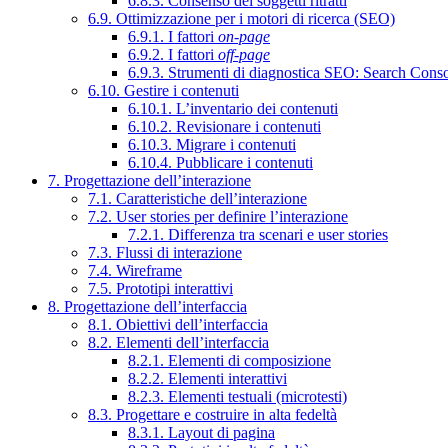
6.8.3. Consenso dei soggetti ritratti
6.9. Ottimizzazione per i motori di ricerca (SEO)
6.9.1. I fattori
on-page
6.9.2. I fattori
off-page
6.9.3. Strumenti di diagnostica SEO: Search Cons
6.10. Gestire i contenuti
6.10.1. L’inventario dei contenuti
6.10.2. Revisionare i contenuti
6.10.3. Migrare i contenuti
6.10.4. Pubblicare i contenuti
7. Progettazione dell’interazione
7.1. Caratteristiche dell’interazione
7.2. User stories per definire l’interazione
7.2.1. Differenza tra scenari e user stories
7.3. Flussi di interazione
7.4. Wireframe
7.5. Prototipi interattivi
8. Progettazione dell’interfaccia
8.1. Obiettivi dell’interfaccia
8.2. Elementi dell’interfaccia
8.2.1. Elementi di composizione
8.2.2. Elementi interattivi
8.2.3. Elementi testuali (microtesti)
8.3. Progettare e costruire in alta fedeltà
8.3.1. Layout di pagina