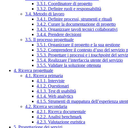
3.3.1. Coordinatore di progetto
3.3.2. Definire ruoli e responsabilità
3.4. Metodo di lavoro
3.4.1. Definire processi, strumenti e rituali
3.4.2. Curare la documentazione di progetto
3.4.3. Organizzare tavoli tecnici collaborativi
3.4.4. Prendere decisioni
3.5. Il processo progettuale
3.5.1. Organizzare il progetto e la sua gestione
3.5.2. Comprendere il contesto d’uso del servizio 
3.5.3. Progettare i processi e i
touchpoint
del servi
3.5.4. Realizzare l’interfaccia utente del servizio
3.5.5. Validare la soluzione ottenuta
4. Ricerca progettuale
4.1. Ricerca primaria
4.1.1. Interviste
4.1.2. Questionari
4.1.3. Test di usabilità
4.1.4. Web analytics
4.1.5. Strumenti di mappatura dell’esperienza uten
4.2. Ricerca secondaria
4.2.1. Ricerca documentale
4.2.2. Analisi benchmark
4.2.3. Valutazione euristica
5. Progettazione dei servizi