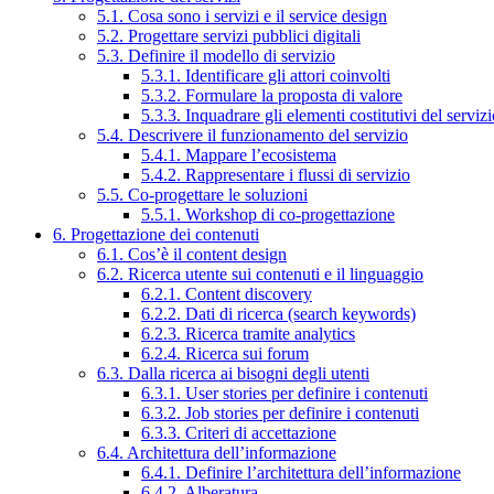
5.1. Cosa sono i servizi e il service design
5.2. Progettare servizi pubblici digitali
5.3. Definire il modello di servizio
5.3.1. Identificare gli attori coinvolti
5.3.2. Formulare la proposta di valore
5.3.3. Inquadrare gli elementi costitutivi del serviz
5.4. Descrivere il funzionamento del servizio
5.4.1. Mappare l’ecosistema
5.4.2. Rappresentare i flussi di servizio
5.5. Co-progettare le soluzioni
5.5.1. Workshop di co-progettazione
6. Progettazione dei contenuti
6.1. Cos’è il content design
6.2. Ricerca utente sui contenuti e il linguaggio
6.2.1. Content discovery
6.2.2. Dati di ricerca (search keywords)
6.2.3. Ricerca tramite analytics
6.2.4. Ricerca sui forum
6.3. Dalla ricerca ai bisogni degli utenti
6.3.1. User stories per definire i contenuti
6.3.2. Job stories per definire i contenuti
6.3.3. Criteri di accettazione
6.4. Architettura dell’informazione
6.4.1. Definire l’architettura dell’informazione
6.4.2. Alberatura