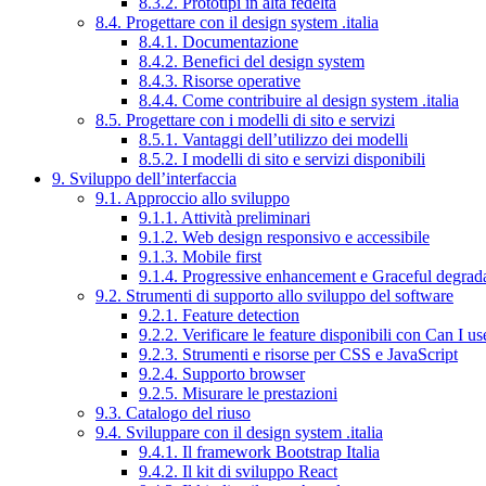
8.3.2. Prototipi in alta fedeltà
8.4. Progettare con il design system .italia
8.4.1. Documentazione
8.4.2. Benefici del design system
8.4.3. Risorse operative
8.4.4. Come contribuire al design system .italia
8.5. Progettare con i modelli di sito e servizi
8.5.1. Vantaggi dell’utilizzo dei modelli
8.5.2. I modelli di sito e servizi disponibili
9. Sviluppo dell’interfaccia
9.1. Approccio allo sviluppo
9.1.1. Attività preliminari
9.1.2. Web design responsivo e accessibile
9.1.3. Mobile first
9.1.4. Progressive enhancement e Graceful degrad
9.2. Strumenti di supporto allo sviluppo del software
9.2.1. Feature detection
9.2.2. Verificare le feature disponibili con Can I us
9.2.3. Strumenti e risorse per CSS e JavaScript
9.2.4. Supporto browser
9.2.5. Misurare le prestazioni
9.3. Catalogo del riuso
9.4. Sviluppare con il design system .italia
9.4.1. Il framework Bootstrap Italia
9.4.2. Il kit di sviluppo React