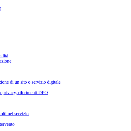
)
ilità
azione
ione di un sito o servizio digitale
va privacy, riferimenti DPO
olti nel servizio
ntervento