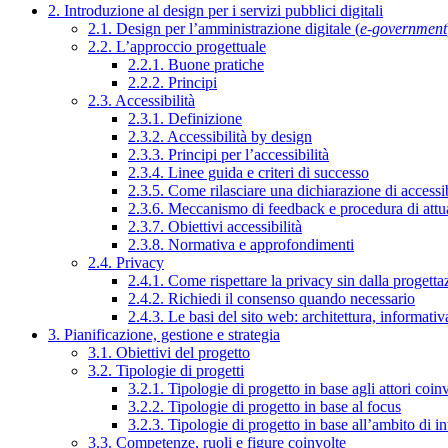
2. Introduzione al design per i servizi pubblici digitali
2.1. Design per l’amministrazione digitale (
e-government
2.2. L’approccio progettuale
2.2.1. Buone pratiche
2.2.2. Principi
2.3. Accessibilità
2.3.1. Definizione
2.3.2. Accessibilità by design
2.3.3. Principi per l’accessibilità
2.3.4. Linee guida e criteri di successo
2.3.5. Come rilasciare una dichiarazione di accessib
2.3.6. Meccanismo di feedback e procedura di attu
2.3.7. Obiettivi accessibilità
2.3.8. Normativa e approfondimenti
2.4. Privacy
2.4.1. Come rispettare la privacy sin dalla progettaz
2.4.2. Richiedi il consenso quando necessario
2.4.3. Le basi del sito web: architettura, informati
3. Pianificazione, gestione e strategia
3.1. Obiettivi del progetto
3.2. Tipologie di progetti
3.2.1. Tipologie di progetto in base agli attori coinv
3.2.2. Tipologie di progetto in base al focus
3.2.3. Tipologie di progetto in base all’ambito di i
3.3. Competenze, ruoli e figure coinvolte