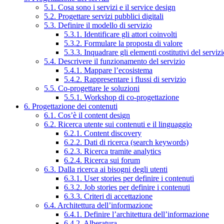
5.1. Cosa sono i servizi e il service design
5.2. Progettare servizi pubblici digitali
5.3. Definire il modello di servizio
5.3.1. Identificare gli attori coinvolti
5.3.2. Formulare la proposta di valore
5.3.3. Inquadrare gli elementi costitutivi del serviz
5.4. Descrivere il funzionamento del servizio
5.4.1. Mappare l’ecosistema
5.4.2. Rappresentare i flussi di servizio
5.5. Co-progettare le soluzioni
5.5.1. Workshop di co-progettazione
6. Progettazione dei contenuti
6.1. Cos’è il content design
6.2. Ricerca utente sui contenuti e il linguaggio
6.2.1. Content discovery
6.2.2. Dati di ricerca (search keywords)
6.2.3. Ricerca tramite analytics
6.2.4. Ricerca sui forum
6.3. Dalla ricerca ai bisogni degli utenti
6.3.1. User stories per definire i contenuti
6.3.2. Job stories per definire i contenuti
6.3.3. Criteri di accettazione
6.4. Architettura dell’informazione
6.4.1. Definire l’architettura dell’informazione
6.4.2. Alberatura