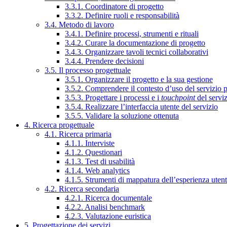
3.3.1. Coordinatore di progetto
3.3.2. Definire ruoli e responsabilità
3.4. Metodo di lavoro
3.4.1. Definire processi, strumenti e rituali
3.4.2. Curare la documentazione di progetto
3.4.3. Organizzare tavoli tecnici collaborativi
3.4.4. Prendere decisioni
3.5. Il processo progettuale
3.5.1. Organizzare il progetto e la sua gestione
3.5.2. Comprendere il contesto d’uso del servizio 
3.5.3. Progettare i processi e i
touchpoint
del servi
3.5.4. Realizzare l’interfaccia utente del servizio
3.5.5. Validare la soluzione ottenuta
4. Ricerca progettuale
4.1. Ricerca primaria
4.1.1. Interviste
4.1.2. Questionari
4.1.3. Test di usabilità
4.1.4. Web analytics
4.1.5. Strumenti di mappatura dell’esperienza uten
4.2. Ricerca secondaria
4.2.1. Ricerca documentale
4.2.2. Analisi benchmark
4.2.3. Valutazione euristica
5. Progettazione dei servizi