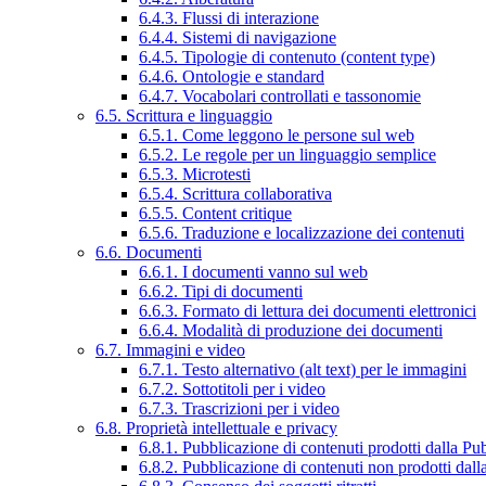
6.4.3. Flussi di interazione
6.4.4. Sistemi di navigazione
6.4.5. Tipologie di contenuto (content type)
6.4.6. Ontologie e standard
6.4.7. Vocabolari controllati e tassonomie
6.5. Scrittura e linguaggio
6.5.1. Come leggono le persone sul web
6.5.2. Le regole per un linguaggio semplice
6.5.3. Microtesti
6.5.4. Scrittura collaborativa
6.5.5. Content critique
6.5.6. Traduzione e localizzazione dei contenuti
6.6. Documenti
6.6.1. I documenti vanno sul web
6.6.2. Tipi di documenti
6.6.3. Formato di lettura dei documenti elettronici
6.6.4. Modalità di produzione dei documenti
6.7. Immagini e video
6.7.1. Testo alternativo (alt text) per le immagini
6.7.2. Sottotitoli per i video
6.7.3. Trascrizioni per i video
6.8. Proprietà intellettuale e privacy
6.8.1. Pubblicazione di contenuti prodotti dalla P
6.8.2. Pubblicazione di contenuti non prodotti dal