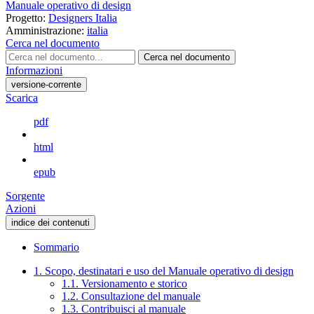
Manuale operativo di design
Progetto:
Designers Italia
Amministrazione:
italia
Cerca nel documento
Cerca nel documento
Informazioni
versione-corrente
Scarica
pdf
html
epub
Sorgente
Azioni
indice dei contenuti
Sommario
1. Scopo, destinatari e uso del Manuale operativo di design
1.1. Versionamento e storico
1.2. Consultazione del manuale
1.3. Contribuisci al manuale