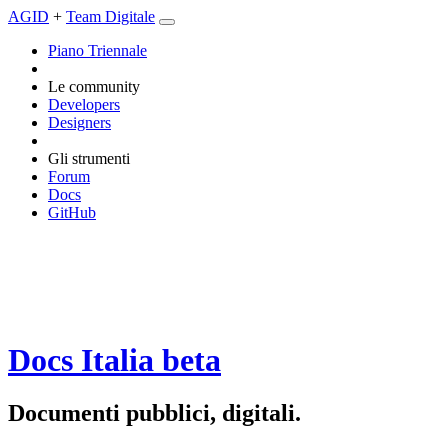
AGID
+
Team Digitale
Piano Triennale
Le community
Developers
Designers
Gli strumenti
Forum
Docs
GitHub
Docs Italia
beta
Documenti pubblici, digitali.