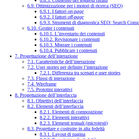
6.8.3. Consenso dei soggetti ritratti
6.9. Ottimizzazione per i motori di ricerca (SEO)
6.9.1. I fattori
on-page
6.9.2. I fattori
off-page
6.9.3. Strumenti di diagnostica SEO: Search Cons
6.10. Gestire i contenuti
6.10.1. L’inventario dei contenuti
6.10.2. Revisionare i contenuti
6.10.3. Migrare i contenuti
6.10.4. Pubblicare i contenuti
7. Progettazione dell’interazione
7.1. Caratteristiche dell’interazione
7.2. User stories per definire l’interazione
7.2.1. Differenza tra scenari e user stories
7.3. Flussi di interazione
7.4. Wireframe
7.5. Prototipi interattivi
8. Progettazione dell’interfaccia
8.1. Obiettivi dell’interfaccia
8.2. Elementi dell’interfaccia
8.2.1. Elementi di composizione
8.2.2. Elementi interattivi
8.2.3. Elementi testuali (microtesti)
8.3. Progettare e costruire in alta fedeltà
8.3.1. Layout di pagina