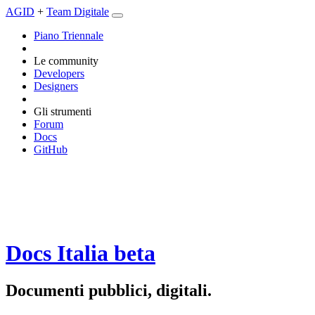
AGID
+
Team Digitale
Piano Triennale
Le community
Developers
Designers
Gli strumenti
Forum
Docs
GitHub
Docs Italia
beta
Documenti pubblici, digitali.