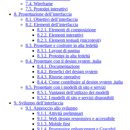
7.4. Wireframe
7.5. Prototipi interattivi
8. Progettazione dell’interfaccia
8.1. Obiettivi dell’interfaccia
8.2. Elementi dell’interfaccia
8.2.1. Elementi di composizione
8.2.2. Elementi interattivi
8.2.3. Elementi testuali (microtesti)
8.3. Progettare e costruire in alta fedeltà
8.3.1. Layout di pagina
8.3.2. Prototipi in alta fedeltà
8.4. Progettare con il design system .italia
8.4.1. Documentazione
8.4.2. Benefici del design system
8.4.3. Risorse operative
8.4.4. Come contribuire al design system .italia
8.5. Progettare con i modelli di sito e servizi
8.5.1. Vantaggi dell’utilizzo dei modelli
8.5.2. I modelli di sito e servizi disponibili
9. Sviluppo dell’interfaccia
9.1. Approccio allo sviluppo
9.1.1. Attività preliminari
9.1.2. Web design responsivo e accessibile
9.1.3. Mobile first
9.1.4. Progressive enhancement e Graceful