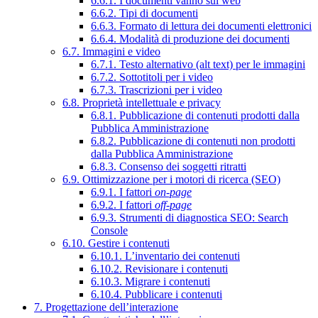
6.6.1. I documenti vanno sul web
6.6.2. Tipi di documenti
6.6.3. Formato di lettura dei documenti elettronici
6.6.4. Modalità di produzione dei documenti
6.7. Immagini e video
6.7.1. Testo alternativo (alt text) per le immagini
6.7.2. Sottotitoli per i video
6.7.3. Trascrizioni per i video
6.8. Proprietà intellettuale e privacy
6.8.1. Pubblicazione di contenuti prodotti dalla
Pubblica Amministrazione
6.8.2. Pubblicazione di contenuti non prodotti
dalla Pubblica Amministrazione
6.8.3. Consenso dei soggetti ritratti
6.9. Ottimizzazione per i motori di ricerca (SEO)
6.9.1. I fattori
on-page
6.9.2. I fattori
off-page
6.9.3. Strumenti di diagnostica SEO: Search
Console
6.10. Gestire i contenuti
6.10.1. L’inventario dei contenuti
6.10.2. Revisionare i contenuti
6.10.3. Migrare i contenuti
6.10.4. Pubblicare i contenuti
7. Progettazione dell’interazione