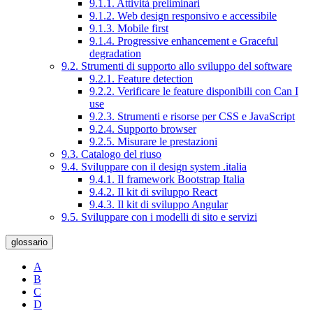
9.1.1. Attività preliminari
9.1.2. Web design responsivo e accessibile
9.1.3. Mobile first
9.1.4. Progressive enhancement e Graceful
degradation
9.2. Strumenti di supporto allo sviluppo del software
9.2.1. Feature detection
9.2.2. Verificare le feature disponibili con Can I
use
9.2.3. Strumenti e risorse per CSS e JavaScript
9.2.4. Supporto browser
9.2.5. Misurare le prestazioni
9.3. Catalogo del riuso
9.4. Sviluppare con il design system .italia
9.4.1. Il framework Bootstrap Italia
9.4.2. Il kit di sviluppo React
9.4.3. Il kit di sviluppo Angular
9.5. Sviluppare con i modelli di sito e servizi
glossario
A
B
C
D