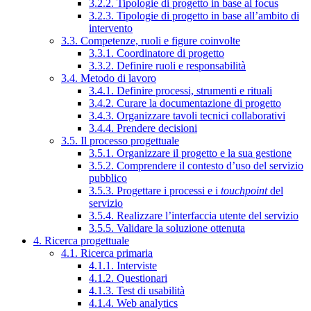
3.2.2. Tipologie di progetto in base al focus
3.2.3. Tipologie di progetto in base all’ambito di
intervento
3.3. Competenze, ruoli e figure coinvolte
3.3.1. Coordinatore di progetto
3.3.2. Definire ruoli e responsabilità
3.4. Metodo di lavoro
3.4.1. Definire processi, strumenti e rituali
3.4.2. Curare la documentazione di progetto
3.4.3. Organizzare tavoli tecnici collaborativi
3.4.4. Prendere decisioni
3.5. Il processo progettuale
3.5.1. Organizzare il progetto e la sua gestione
3.5.2. Comprendere il contesto d’uso del servizio
pubblico
3.5.3. Progettare i processi e i
touchpoint
del
servizio
3.5.4. Realizzare l’interfaccia utente del servizio
3.5.5. Validare la soluzione ottenuta
4. Ricerca progettuale
4.1. Ricerca primaria
4.1.1. Interviste
4.1.2. Questionari
4.1.3. Test di usabilità
4.1.4. Web analytics