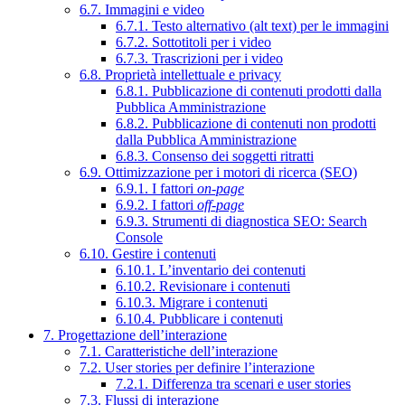
6.7. Immagini e video
6.7.1. Testo alternativo (alt text) per le immagini
6.7.2. Sottotitoli per i video
6.7.3. Trascrizioni per i video
6.8. Proprietà intellettuale e privacy
6.8.1. Pubblicazione di contenuti prodotti dalla
Pubblica Amministrazione
6.8.2. Pubblicazione di contenuti non prodotti
dalla Pubblica Amministrazione
6.8.3. Consenso dei soggetti ritratti
6.9. Ottimizzazione per i motori di ricerca (SEO)
6.9.1. I fattori
on-page
6.9.2. I fattori
off-page
6.9.3. Strumenti di diagnostica SEO: Search
Console
6.10. Gestire i contenuti
6.10.1. L’inventario dei contenuti
6.10.2. Revisionare i contenuti
6.10.3. Migrare i contenuti
6.10.4. Pubblicare i contenuti
7. Progettazione dell’interazione
7.1. Caratteristiche dell’interazione
7.2. User stories per definire l’interazione
7.2.1. Differenza tra scenari e user stories
7.3. Flussi di interazione