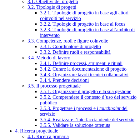
3.1. Obiettivi del progetto
3.2. Tipologie di progetti
3.2.1. Tipologie di progetto in base agli attori
coinvolti nel servizio
3.2.2. Tipologie di progetto in base al focus
3.2.3. Tipologie di progetto in base all’ambito di
intervento
3.3. Competenze, ruoli e figure coinvolte
3.3.1. Coordinatore di progetto
3.3.2. Definire ruoli e responsabilità
3.4. Metodo di lavoro
3.4.1. Definire processi, strumenti e rituali
3.4.2. Curare la documentazione di progetto
3.4.3. Organizzare tavoli tecnici collaborativi
3.4.4. Prendere decisioni
3.5. Il processo progettuale
3.5.1. Organizzare il progetto e la sua gestione
3.5.2. Comprendere il contesto d’uso del servizio
pubblico
3.5.3. Progettare i processi e i
touchpoint
del
servizio
3.5.4. Realizzare l’interfaccia utente del servizio
3.5.5. Validare la soluzione ottenuta
4. Ricerca progettuale
4.1. Ricerca primaria