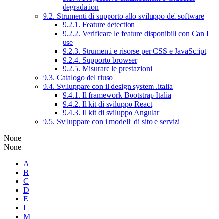
degradation
9.2. Strumenti di supporto allo sviluppo del software
9.2.1. Feature detection
9.2.2. Verificare le feature disponibili con Can I
use
9.2.3. Strumenti e risorse per CSS e JavaScript
9.2.4. Supporto browser
9.2.5. Misurare le prestazioni
9.3. Catalogo del riuso
9.4. Sviluppare con il design system .italia
9.4.1. Il framework Bootstrap Italia
9.4.2. Il kit di sviluppo React
9.4.3. Il kit di sviluppo Angular
9.5. Sviluppare con i modelli di sito e servizi
None
None
A
B
C
D
E
I
M