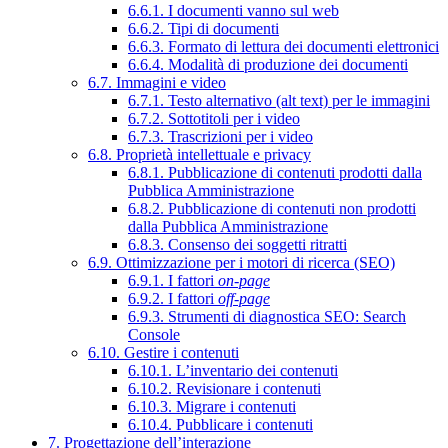
6.6.1. I documenti vanno sul web
6.6.2. Tipi di documenti
6.6.3. Formato di lettura dei documenti elettronici
6.6.4. Modalità di produzione dei documenti
6.7. Immagini e video
6.7.1. Testo alternativo (alt text) per le immagini
6.7.2. Sottotitoli per i video
6.7.3. Trascrizioni per i video
6.8. Proprietà intellettuale e privacy
6.8.1. Pubblicazione di contenuti prodotti dalla
Pubblica Amministrazione
6.8.2. Pubblicazione di contenuti non prodotti
dalla Pubblica Amministrazione
6.8.3. Consenso dei soggetti ritratti
6.9. Ottimizzazione per i motori di ricerca (SEO)
6.9.1. I fattori
on-page
6.9.2. I fattori
off-page
6.9.3. Strumenti di diagnostica SEO: Search
Console
6.10. Gestire i contenuti
6.10.1. L’inventario dei contenuti
6.10.2. Revisionare i contenuti
6.10.3. Migrare i contenuti
6.10.4. Pubblicare i contenuti
7. Progettazione dell’interazione