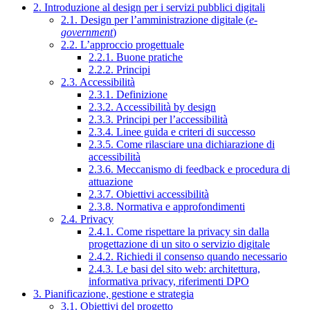
2. Introduzione al design per i servizi pubblici digitali
2.1. Design per l’amministrazione digitale (
e-
government
)
2.2. L’approccio progettuale
2.2.1. Buone pratiche
2.2.2. Principi
2.3. Accessibilità
2.3.1. Definizione
2.3.2. Accessibilità by design
2.3.3. Principi per l’accessibilità
2.3.4. Linee guida e criteri di successo
2.3.5. Come rilasciare una dichiarazione di
accessibilità
2.3.6. Meccanismo di feedback e procedura di
attuazione
2.3.7. Obiettivi accessibilità
2.3.8. Normativa e approfondimenti
2.4. Privacy
2.4.1. Come rispettare la privacy sin dalla
progettazione di un sito o servizio digitale
2.4.2. Richiedi il consenso quando necessario
2.4.3. Le basi del sito web: architettura,
informativa privacy, riferimenti DPO
3. Pianificazione, gestione e strategia
3.1. Obiettivi del progetto