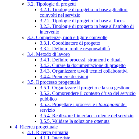
3.2. Tipologie di progetti
3.2.1. Tipologie di progetto in base agli attori
coinvolti nel servizio
3.2.2. Tipologie di progetto in base al focus
3.2.3. Tipologie di progetto in base all’ambito di
intervento
3.3. Competenze, ruoli e figure coinvolte
3.3.1. Coordinatore di progetto
3.3.2. Definire ruoli e responsabilità
3.4. Metodo di lavoro
3.4.1. Definire processi, strumenti e rituali
3.4.2. Curare la documentazione di progetto
3.4.3. Organizzare tavoli tecnici collaborativi
3.4.4. Prendere decisioni
3.5. Il processo progettuale
3.5.1. Organizzare il progetto e la sua gestione
3.5.2. Comprendere il contesto d’uso del servizio
pubblico
3.5.3. Progettare i processi e i
touchpoint
del
servizio
3.5.4. Realizzare l’interfaccia utente del servizio
3.5.5. Validare la soluzione ottenuta
4. Ricerca progettuale
4.1. Ricerca primaria
4.1.1. Interviste