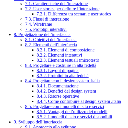
7.1. Caratteristiche dell’interazione
7.2. User stories per definire l’interazione
7.2.1. Differenza tra scenari e user stories
7.3. Flussi di interazione
7.4. Wireframe
7.5. Prototipi interattivi
8. Progettazione dell’interfaccia
8.1. Obiettivi dell’interfaccia
8.2. Elementi dell’interfaccia
8.2.1. Elementi di composizione
8.2.2. Elementi interattivi
8.2.3. Elementi testuali (microtesti)
8.3. Progettare e costruire in alta fedeltà
8.3.1. Layout di pagina
8.3.2. Prototipi in alta fedeltà
8.4. Progettare con il design system .italia
8.4.1. Documentazione
8.4.2. Benefici del design system
8.4.3. Risorse operative
8.4.4. Come contribuire al design system .italia
8.5. Progettare con i modelli di sito e servizi
8.5.1. Vantaggi dell’utilizzo dei modelli
8.5.2. I modelli di sito e servizi disponibili
9. Sviluppo dell’interfaccia
9.1. Approccio allo sviluppo