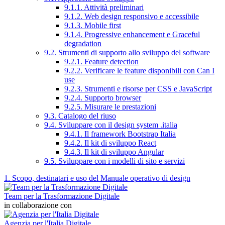
9.1.1. Attività preliminari
9.1.2. Web design responsivo e accessibile
9.1.3. Mobile first
9.1.4. Progressive enhancement e Graceful
degradation
9.2. Strumenti di supporto allo sviluppo del software
9.2.1. Feature detection
9.2.2. Verificare le feature disponibili con Can I
use
9.2.3. Strumenti e risorse per CSS e JavaScript
9.2.4. Supporto browser
9.2.5. Misurare le prestazioni
9.3. Catalogo del riuso
9.4. Sviluppare con il design system .italia
9.4.1. Il framework Bootstrap Italia
9.4.2. Il kit di sviluppo React
9.4.3. Il kit di sviluppo Angular
9.5. Sviluppare con i modelli di sito e servizi
1. Scopo, destinatari e uso del Manuale operativo di design
Team per la Trasformazione Digitale
in collaborazione con
Agenzia per l'Italia Digitale