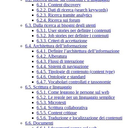
6.2.1. Content discovery
6.2.2. Dati di ricerca (search keywords)
6.2.3. Ricerca tramite analytics
6.2.4. Ricerca sui forum
6.3. Dalla ricerca ai bisogni degli utenti
6.3.1. User stories per definire i contenuti
6.3.2. Job stories per definire i contenuti
6.3.3. Criteri di accettazione
6.4. Architettura dell’informazione
6.4.1. Definire l’architettura dell’informazione
6.4.2. Alberatura
6.4.3. Flussi di interazione
6.4.4. Sistemi di navigazione
6.4.5. Tipologie di contenuto (content type)
6.4.6. Ontologie e standard
6.4.7. Vocabolari controllati e tassonomie
6.5. Scrittura e linguaggio
6.5.1. Come leggono le persone sul web
6.5.2. Le regole per un linguaggio semplice
6.5.3. Microtesti
6.5.4. Scrittura collaborativa
6.5.5. Content critique
6.5.6. Traduzione e localizzazione dei contenuti
6.6. Documenti