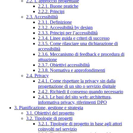
2.2. L’approccio progettuale
2.2.1. Buone pratiche
2.2.2. Principi
2.3. Accessibilità
2.3.1. Definizione
2.3.2. Accessibilità by design
2.3.3. Principi per l’accessibilità
2.3.4. Linee guida e criteri di successo
2.3.5. Come rilasciare una dichiarazione di
accessibilità
2.3.6. Meccanismo di feedback e procedura di
attuazione
2.3.7. Obiettivi accessibilità
2.3.8. Normativa e approfondimenti
2.4. Privacy
2.4.1. Come rispettare la privacy sin dalla
progettazione di un sito o servizio digitale
2.4.2. Richiedi il consenso quando necessario
2.4.3. Le basi del sito web: architettura,
informativa privacy, riferimenti DPO
3. Pianificazione, gestione e strategia
3.1. Obiettivi del progetto
3.2. Tipologie di progetti
3.2.1. Tipologie di progetto in base agli attori
coinvolti nel servizio