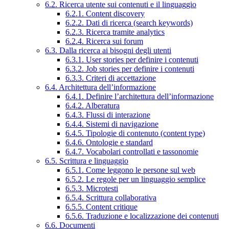
6.2. Ricerca utente sui contenuti e il linguaggio
6.2.1. Content discovery
6.2.2. Dati di ricerca (search keywords)
6.2.3. Ricerca tramite analytics
6.2.4. Ricerca sui forum
6.3. Dalla ricerca ai bisogni degli utenti
6.3.1. User stories per definire i contenuti
6.3.2. Job stories per definire i contenuti
6.3.3. Criteri di accettazione
6.4. Architettura dell’informazione
6.4.1. Definire l’architettura dell’informazione
6.4.2. Alberatura
6.4.3. Flussi di interazione
6.4.4. Sistemi di navigazione
6.4.5. Tipologie di contenuto (content type)
6.4.6. Ontologie e standard
6.4.7. Vocabolari controllati e tassonomie
6.5. Scrittura e linguaggio
6.5.1. Come leggono le persone sul web
6.5.2. Le regole per un linguaggio semplice
6.5.3. Microtesti
6.5.4. Scrittura collaborativa
6.5.5. Content critique
6.5.6. Traduzione e localizzazione dei contenuti
6.6. Documenti