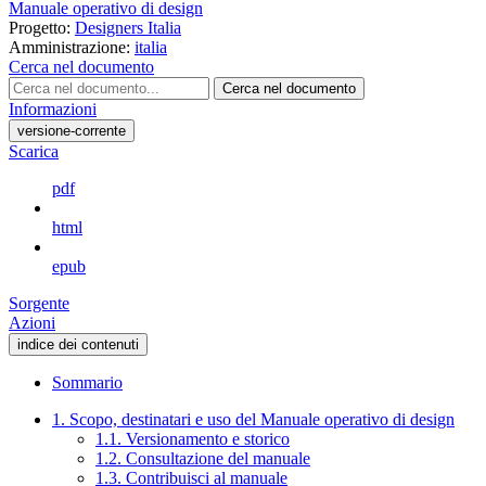
Manuale operativo di design
Progetto:
Designers Italia
Amministrazione:
italia
Cerca nel documento
Cerca nel documento
Informazioni
versione-corrente
Scarica
pdf
html
epub
Sorgente
Azioni
indice dei contenuti
Sommario
1. Scopo, destinatari e uso del Manuale operativo di design
1.1. Versionamento e storico
1.2. Consultazione del manuale
1.3. Contribuisci al manuale