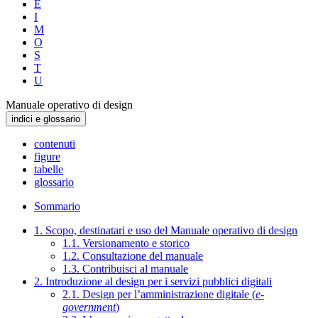
E
I
M
O
S
T
U
Manuale operativo di design
indici e glossario
contenuti
figure
tabelle
glossario
Sommario
1. Scopo, destinatari e uso del Manuale operativo di design
1.1. Versionamento e storico
1.2. Consultazione del manuale
1.3. Contribuisci al manuale
2. Introduzione al design per i servizi pubblici digitali
2.1. Design per l’amministrazione digitale (
e-
government
)