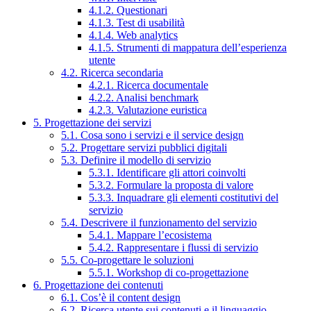
4.1.2. Questionari
4.1.3. Test di usabilità
4.1.4. Web analytics
4.1.5. Strumenti di mappatura dell’esperienza
utente
4.2. Ricerca secondaria
4.2.1. Ricerca documentale
4.2.2. Analisi benchmark
4.2.3. Valutazione euristica
5. Progettazione dei servizi
5.1. Cosa sono i servizi e il service design
5.2. Progettare servizi pubblici digitali
5.3. Definire il modello di servizio
5.3.1. Identificare gli attori coinvolti
5.3.2. Formulare la proposta di valore
5.3.3. Inquadrare gli elementi costitutivi del
servizio
5.4. Descrivere il funzionamento del servizio
5.4.1. Mappare l’ecosistema
5.4.2. Rappresentare i flussi di servizio
5.5. Co-progettare le soluzioni
5.5.1. Workshop di co-progettazione
6. Progettazione dei contenuti
6.1. Cos’è il content design
6.2. Ricerca utente sui contenuti e il linguaggio