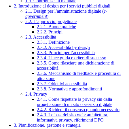
1.3. Contribuisci al manuale
2. Introduzione al design per i servizi pubblici digitali
2.1. Design per l’amministrazione digitale (
e-
government
)
2.2. L’approccio progettuale
2.2.1. Buone pratiche
2.2.2. Principi
2.3. Accessibilità
2.3.1. Definizione
2.3.2. Accessibilità by design
2.3.3. Principi per l’accessibilità
2.3.4. Linee guida e criteri di successo
2.3.5. Come rilasciare una dichiarazione di
accessibilità
2.3.6. Meccanismo di feedback e procedura di
attuazione
2.3.7. Obiettivi accessibilità
2.3.8. Normativa e approfondimenti
2.4. Privacy
2.4.1. Come rispettare la privacy sin dalla
progettazione di un sito o servizio digitale
2.4.2. Richiedi il consenso quando necessario
2.4.3. Le basi del sito web: architettura,
informativa privacy, riferimenti DPO
3. Pianificazione, gestione e strategia