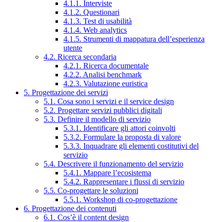
4.1.1. Interviste
4.1.2. Questionari
4.1.3. Test di usabilità
4.1.4. Web analytics
4.1.5. Strumenti di mappatura dell’esperienza
utente
4.2. Ricerca secondaria
4.2.1. Ricerca documentale
4.2.2. Analisi benchmark
4.2.3. Valutazione euristica
5. Progettazione dei servizi
5.1. Cosa sono i servizi e il service design
5.2. Progettare servizi pubblici digitali
5.3. Definire il modello di servizio
5.3.1. Identificare gli attori coinvolti
5.3.2. Formulare la proposta di valore
5.3.3. Inquadrare gli elementi costitutivi del
servizio
5.4. Descrivere il funzionamento del servizio
5.4.1. Mappare l’ecosistema
5.4.2. Rappresentare i flussi di servizio
5.5. Co-progettare le soluzioni
5.5.1. Workshop di co-progettazione
6. Progettazione dei contenuti
6.1. Cos’è il content design