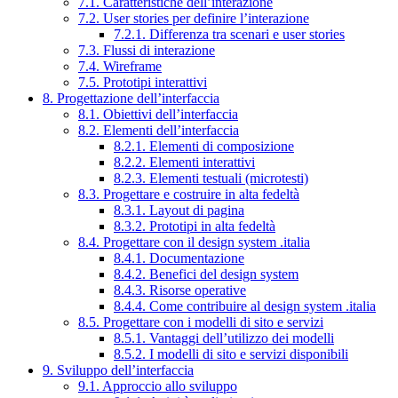
7.1. Caratteristiche dell’interazione
7.2. User stories per definire l’interazione
7.2.1. Differenza tra scenari e user stories
7.3. Flussi di interazione
7.4. Wireframe
7.5. Prototipi interattivi
8. Progettazione dell’interfaccia
8.1. Obiettivi dell’interfaccia
8.2. Elementi dell’interfaccia
8.2.1. Elementi di composizione
8.2.2. Elementi interattivi
8.2.3. Elementi testuali (microtesti)
8.3. Progettare e costruire in alta fedeltà
8.3.1. Layout di pagina
8.3.2. Prototipi in alta fedeltà
8.4. Progettare con il design system .italia
8.4.1. Documentazione
8.4.2. Benefici del design system
8.4.3. Risorse operative
8.4.4. Come contribuire al design system .italia
8.5. Progettare con i modelli di sito e servizi
8.5.1. Vantaggi dell’utilizzo dei modelli
8.5.2. I modelli di sito e servizi disponibili
9. Sviluppo dell’interfaccia
9.1. Approccio allo sviluppo