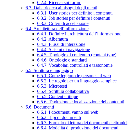
6.2.4. Ricerca sui forum
6.3. Dalla ricerca ai bisogni degli utenti
6.3.1. User stories per definire i contenuti
6.3.2. Job stories per definire i contenuti
6.3.3. Criteri di accettazione
6.4. Architettura dell’informazione
6.4.1. Definire l’architettura dell’informazione
6.4.2. Alberatura
6.4.3. Flussi di interazione
6.4.4. Sistemi di navigazione
6.4.5. Tipologie di contenuto (content type)
6.4.6. Ontologie e standard
6.4.7. Vocabolari controllati e tassonomie
6.5. Scrittura e linguaggio
6.5.1. Come leggono le persone sul web
6.5.2. Le regole per un linguaggio semplice
6.5.3. Microtesti
6.5.4. Scrittura collaborativa
6.5.5. Content critique
6.5.6. Traduzione e localizzazione dei contenuti
6.6. Documenti
6.6.1. I documenti vanno sul web
6.6.2. Tipi di documenti
6.6.3. Formato di lettura dei documenti elettronici
6.6.4. Modalità di produzione dei documenti