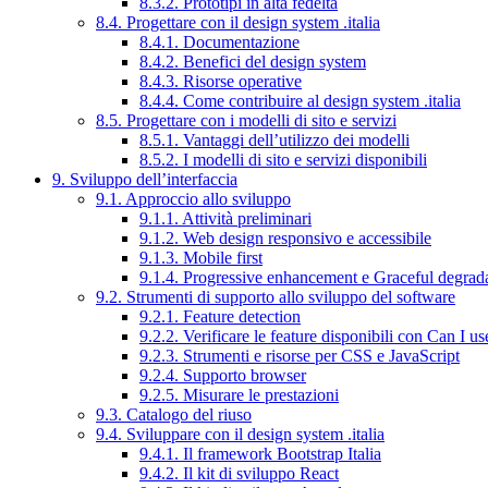
8.3.2. Prototipi in alta fedeltà
8.4. Progettare con il design system .italia
8.4.1. Documentazione
8.4.2. Benefici del design system
8.4.3. Risorse operative
8.4.4. Come contribuire al design system .italia
8.5. Progettare con i modelli di sito e servizi
8.5.1. Vantaggi dell’utilizzo dei modelli
8.5.2. I modelli di sito e servizi disponibili
9. Sviluppo dell’interfaccia
9.1. Approccio allo sviluppo
9.1.1. Attività preliminari
9.1.2. Web design responsivo e accessibile
9.1.3. Mobile first
9.1.4. Progressive enhancement e Graceful degrad
9.2. Strumenti di supporto allo sviluppo del software
9.2.1. Feature detection
9.2.2. Verificare le feature disponibili con Can I us
9.2.3. Strumenti e risorse per CSS e JavaScript
9.2.4. Supporto browser
9.2.5. Misurare le prestazioni
9.3. Catalogo del riuso
9.4. Sviluppare con il design system .italia
9.4.1. Il framework Bootstrap Italia
9.4.2. Il kit di sviluppo React