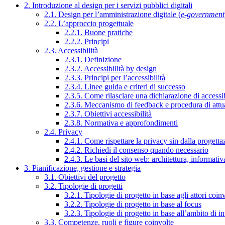
2. Introduzione al design per i servizi pubblici digitali
2.1. Design per l’amministrazione digitale (
e-government
2.2. L’approccio progettuale
2.2.1. Buone pratiche
2.2.2. Principi
2.3. Accessibilità
2.3.1. Definizione
2.3.2. Accessibilità by design
2.3.3. Principi per l’accessibilità
2.3.4. Linee guida e criteri di successo
2.3.5. Come rilasciare una dichiarazione di accessib
2.3.6. Meccanismo di feedback e procedura di attu
2.3.7. Obiettivi accessibilità
2.3.8. Normativa e approfondimenti
2.4. Privacy
2.4.1. Come rispettare la privacy sin dalla progettaz
2.4.2. Richiedi il consenso quando necessario
2.4.3. Le basi del sito web: architettura, informati
3. Pianificazione, gestione e strategia
3.1. Obiettivi del progetto
3.2. Tipologie di progetti
3.2.1. Tipologie di progetto in base agli attori coinv
3.2.2. Tipologie di progetto in base al focus
3.2.3. Tipologie di progetto in base all’ambito di i
3.3. Competenze, ruoli e figure coinvolte