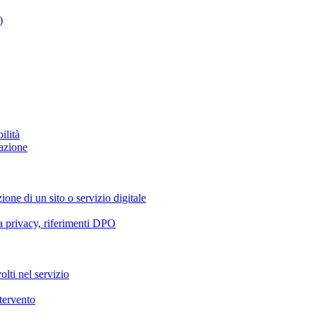
)
ilità
azione
ione di un sito o servizio digitale
va privacy, riferimenti DPO
olti nel servizio
ntervento