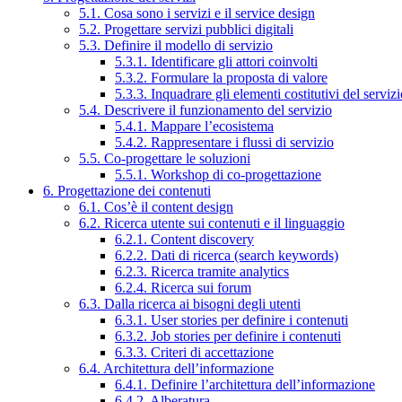
5.1. Cosa sono i servizi e il service design
5.2. Progettare servizi pubblici digitali
5.3. Definire il modello di servizio
5.3.1. Identificare gli attori coinvolti
5.3.2. Formulare la proposta di valore
5.3.3. Inquadrare gli elementi costitutivi del serviz
5.4. Descrivere il funzionamento del servizio
5.4.1. Mappare l’ecosistema
5.4.2. Rappresentare i flussi di servizio
5.5. Co-progettare le soluzioni
5.5.1. Workshop di co-progettazione
6. Progettazione dei contenuti
6.1. Cos’è il content design
6.2. Ricerca utente sui contenuti e il linguaggio
6.2.1. Content discovery
6.2.2. Dati di ricerca (search keywords)
6.2.3. Ricerca tramite analytics
6.2.4. Ricerca sui forum
6.3. Dalla ricerca ai bisogni degli utenti
6.3.1. User stories per definire i contenuti
6.3.2. Job stories per definire i contenuti
6.3.3. Criteri di accettazione
6.4. Architettura dell’informazione
6.4.1. Definire l’architettura dell’informazione
6.4.2. Alberatura