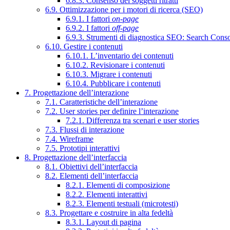
6.8.3. Consenso dei soggetti ritratti
6.9. Ottimizzazione per i motori di ricerca (SEO)
6.9.1. I fattori
on-page
6.9.2. I fattori
off-page
6.9.3. Strumenti di diagnostica SEO: Search Cons
6.10. Gestire i contenuti
6.10.1. L’inventario dei contenuti
6.10.2. Revisionare i contenuti
6.10.3. Migrare i contenuti
6.10.4. Pubblicare i contenuti
7. Progettazione dell’interazione
7.1. Caratteristiche dell’interazione
7.2. User stories per definire l’interazione
7.2.1. Differenza tra scenari e user stories
7.3. Flussi di interazione
7.4. Wireframe
7.5. Prototipi interattivi
8. Progettazione dell’interfaccia
8.1. Obiettivi dell’interfaccia
8.2. Elementi dell’interfaccia
8.2.1. Elementi di composizione
8.2.2. Elementi interattivi
8.2.3. Elementi testuali (microtesti)
8.3. Progettare e costruire in alta fedeltà
8.3.1. Layout di pagina