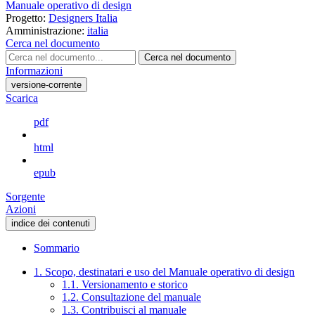
Manuale operativo di design
Progetto:
Designers Italia
Amministrazione:
italia
Cerca nel documento
Cerca nel documento
Informazioni
versione-corrente
Scarica
pdf
html
epub
Sorgente
Azioni
indice dei contenuti
Sommario
1. Scopo, destinatari e uso del Manuale operativo di design
1.1. Versionamento e storico
1.2. Consultazione del manuale
1.3. Contribuisci al manuale