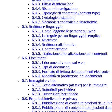
6.4.3. Flussi di interazione
6.4.4. Sistemi di navigazione
6.4.5. Tipologie di contenuto (content type)
6.4.6. Ontologie e standard
6.4.7. Vocabolari controllati e tassonomie
6.5. Scrittura e linguaggio
6.5.1. Come leggono le persone sul web
6.5.2. Le regole per un linguaggio semplice
6.5.3. Microtesti
6.5.4. Scrittura collaborativa
6.5.5. Content critique
6.5.6. Traduzione e localizzazione dei contenuti
6.6. Documenti
6.6.1. I documenti vanno sul web
6.6.2. Tipi di documenti
6.6.3. Formato di lettura dei documenti elettronici
6.6.4. Modalità di produzione dei documenti
6.7. Immagini e video
6.7.1. Testo alternativo (alt text) per le immagini
6.7.2. Sottotitoli per i video
6.7.3. Trascrizioni per i video
6.8. Proprietà intellettuale e privacy
6.8.1. Pubblicazione di contenuti prodotti dalla P
6.8.2. Pubblicazione di contenuti non prodotti dal