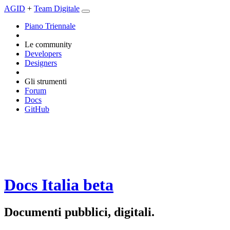
AGID
+
Team Digitale
Piano Triennale
Le community
Developers
Designers
Gli strumenti
Forum
Docs
GitHub
Docs Italia
beta
Documenti pubblici, digitali.