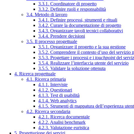
3.3.1. Coordinatore di progetto
3.3.2. Definire ruoli e responsabilità
3.4. Metodo di lavoro
3.4.1. Definire processi, strumenti e rituali
3.4.2. Curare la documentazione di progetto
3.4.3. Organizzare tavoli tecnici collaborativi
3.4.4. Prendere decisioni
3.5. Il processo progettuale
3.5.1. Organizzare il progetto e la sua gestione
3.5.2. Comprendere il contesto d’uso del servizio 
3.5.3. Progettare i processi e i
touchpoint
del servi
3.5.4. Realizzare l’interfaccia utente del servizio
3.5.5. Validare la soluzione ottenuta
4. Ricerca progettuale
4.1. Ricerca primaria
4.1.1. Interviste
4.1.2. Questionari
4.1.3. Test di usabilità
4.1.4. Web analytics
4.1.5. Strumenti di mappatura dell’esperienza uten
4.2. Ricerca secondaria
4.2.1. Ricerca documentale
4.2.2. Analisi benchmark
4.2.3. Valutazione euristica
5. Progettazione dei servizi