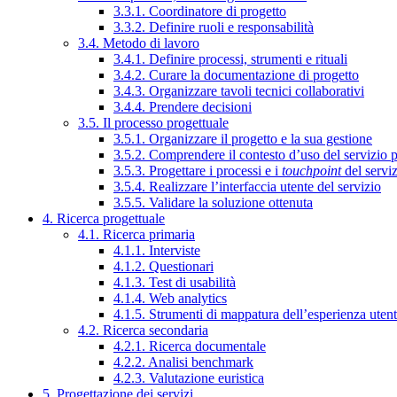
3.3.1. Coordinatore di progetto
3.3.2. Definire ruoli e responsabilità
3.4. Metodo di lavoro
3.4.1. Definire processi, strumenti e rituali
3.4.2. Curare la documentazione di progetto
3.4.3. Organizzare tavoli tecnici collaborativi
3.4.4. Prendere decisioni
3.5. Il processo progettuale
3.5.1. Organizzare il progetto e la sua gestione
3.5.2. Comprendere il contesto d’uso del servizio 
3.5.3. Progettare i processi e i
touchpoint
del servi
3.5.4. Realizzare l’interfaccia utente del servizio
3.5.5. Validare la soluzione ottenuta
4. Ricerca progettuale
4.1. Ricerca primaria
4.1.1. Interviste
4.1.2. Questionari
4.1.3. Test di usabilità
4.1.4. Web analytics
4.1.5. Strumenti di mappatura dell’esperienza uten
4.2. Ricerca secondaria
4.2.1. Ricerca documentale
4.2.2. Analisi benchmark
4.2.3. Valutazione euristica
5. Progettazione dei servizi