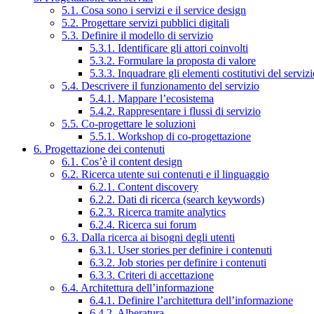
5.1. Cosa sono i servizi e il service design
5.2. Progettare servizi pubblici digitali
5.3. Definire il modello di servizio
5.3.1. Identificare gli attori coinvolti
5.3.2. Formulare la proposta di valore
5.3.3. Inquadrare gli elementi costitutivi del serviz
5.4. Descrivere il funzionamento del servizio
5.4.1. Mappare l’ecosistema
5.4.2. Rappresentare i flussi di servizio
5.5. Co-progettare le soluzioni
5.5.1. Workshop di co-progettazione
6. Progettazione dei contenuti
6.1. Cos’è il content design
6.2. Ricerca utente sui contenuti e il linguaggio
6.2.1. Content discovery
6.2.2. Dati di ricerca (search keywords)
6.2.3. Ricerca tramite analytics
6.2.4. Ricerca sui forum
6.3. Dalla ricerca ai bisogni degli utenti
6.3.1. User stories per definire i contenuti
6.3.2. Job stories per definire i contenuti
6.3.3. Criteri di accettazione
6.4. Architettura dell’informazione
6.4.1. Definire l’architettura dell’informazione
6.4.2. Alberatura