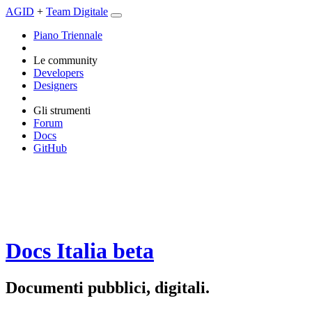
AGID
+
Team Digitale
Piano Triennale
Le community
Developers
Designers
Gli strumenti
Forum
Docs
GitHub
Docs Italia
beta
Documenti pubblici, digitali.