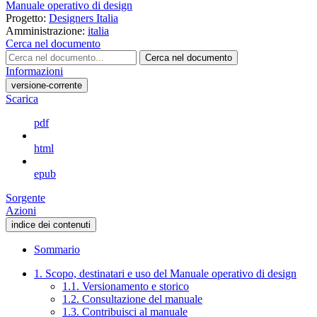
Manuale operativo di design
Progetto:
Designers Italia
Amministrazione:
italia
Cerca nel documento
Cerca nel documento
Informazioni
versione-corrente
Scarica
pdf
html
epub
Sorgente
Azioni
indice dei contenuti
Sommario
1. Scopo, destinatari e uso del Manuale operativo di design
1.1. Versionamento e storico
1.2. Consultazione del manuale
1.3. Contribuisci al manuale