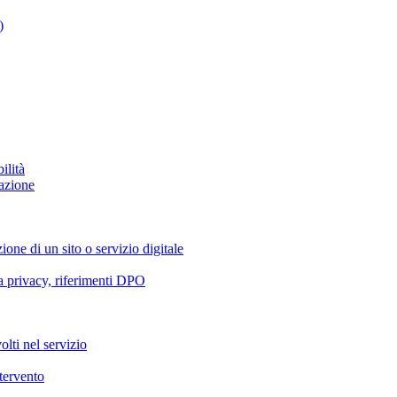
)
ilità
azione
ione di un sito o servizio digitale
va privacy, riferimenti DPO
olti nel servizio
ntervento