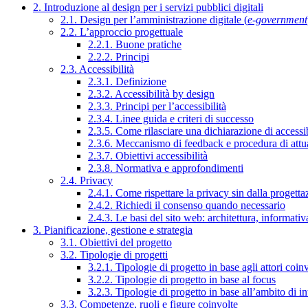
2. Introduzione al design per i servizi pubblici digitali
2.1. Design per l’amministrazione digitale (
e-government
2.2. L’approccio progettuale
2.2.1. Buone pratiche
2.2.2. Principi
2.3. Accessibilità
2.3.1. Definizione
2.3.2. Accessibilità by design
2.3.3. Principi per l’accessibilità
2.3.4. Linee guida e criteri di successo
2.3.5. Come rilasciare una dichiarazione di accessib
2.3.6. Meccanismo di feedback e procedura di attu
2.3.7. Obiettivi accessibilità
2.3.8. Normativa e approfondimenti
2.4. Privacy
2.4.1. Come rispettare la privacy sin dalla progettaz
2.4.2. Richiedi il consenso quando necessario
2.4.3. Le basi del sito web: architettura, informati
3. Pianificazione, gestione e strategia
3.1. Obiettivi del progetto
3.2. Tipologie di progetti
3.2.1. Tipologie di progetto in base agli attori coinv
3.2.2. Tipologie di progetto in base al focus
3.2.3. Tipologie di progetto in base all’ambito di i
3.3. Competenze, ruoli e figure coinvolte