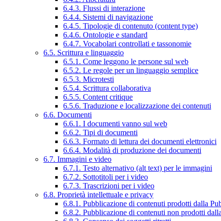
6.4.3. Flussi di interazione
6.4.4. Sistemi di navigazione
6.4.5. Tipologie di contenuto (content type)
6.4.6. Ontologie e standard
6.4.7. Vocabolari controllati e tassonomie
6.5. Scrittura e linguaggio
6.5.1. Come leggono le persone sul web
6.5.2. Le regole per un linguaggio semplice
6.5.3. Microtesti
6.5.4. Scrittura collaborativa
6.5.5. Content critique
6.5.6. Traduzione e localizzazione dei contenuti
6.6. Documenti
6.6.1. I documenti vanno sul web
6.6.2. Tipi di documenti
6.6.3. Formato di lettura dei documenti elettronici
6.6.4. Modalità di produzione dei documenti
6.7. Immagini e video
6.7.1. Testo alternativo (alt text) per le immagini
6.7.2. Sottotitoli per i video
6.7.3. Trascrizioni per i video
6.8. Proprietà intellettuale e privacy
6.8.1. Pubblicazione di contenuti prodotti dalla P
6.8.2. Pubblicazione di contenuti non prodotti dal