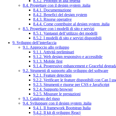
8.3.2. Prototipi in alta fedeltà
8.4. Progettare con il design system .italia
8.4.1. Documentazione
8.4.2. Benefici del design system
8.4.3. Risorse operative
8.4.4. Come contribuire al design system .italia
8.5. Progettare con i modelli di sito e servizi
8.5.1. Vantaggi dell’utilizzo dei modelli
8.5.2. I modelli di sito e servizi disponibili
9. Sviluppo dell’interfaccia
9.1. Approccio allo sviluppo
9.1.1. Attività preliminari
9.1.2. Web design responsivo e accessibile
9.1.3. Mobile first
9.1.4. Progressive enhancement e Graceful degrad
9.2. Strumenti di supporto allo sviluppo del software
9.2.1. Feature detection
9.2.2. Verificare le feature disponibili con Can I us
9.2.3. Strumenti e risorse per CSS e JavaScript
9.2.4. Supporto browser
9.2.5. Misurare le prestazioni
9.3. Catalogo del riuso
9.4. Sviluppare con il design system .italia
9.4.1. Il framework Bootstrap Italia
9.4.2. Il kit di sviluppo React