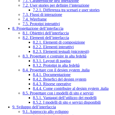
7.1. Caratteristiche dell’interazione
7.2. User stories per definire l’interazione
7.2.1. Differenza tra scenari e user stories
7.3. Flussi di interazione
7.4. Wireframe
7.5. Prototipi interattivi
8. Progettazione dell’interfaccia
8.1. Obiettivi dell’interfaccia
8.2. Elementi dell’interfaccia
8.2.1. Elementi di composizione
8.2.2. Elementi interattivi
8.2.3. Elementi testuali (microtesti)
8.3. Progettare e costruire in alta fedeltà
8.3.1. Layout di pagina
8.3.2. Prototipi in alta fedeltà
8.4. Progettare con il design system .italia
8.4.1. Documentazione
8.4.2. Benefici del design system
8.4.3. Risorse operative
8.4.4. Come contribuire al design system .italia
8.5. Progettare con i modelli di sito e servizi
8.5.1. Vantaggi dell’utilizzo dei modelli
8.5.2. I modelli di sito e servizi disponibili
9. Sviluppo dell’interfaccia
9.1. Approccio allo sviluppo