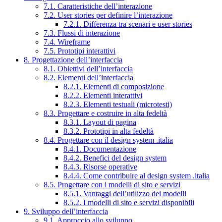
7.1. Caratteristiche dell’interazione
7.2. User stories per definire l’interazione
7.2.1. Differenza tra scenari e user stories
7.3. Flussi di interazione
7.4. Wireframe
7.5. Prototipi interattivi
8. Progettazione dell’interfaccia
8.1. Obiettivi dell’interfaccia
8.2. Elementi dell’interfaccia
8.2.1. Elementi di composizione
8.2.2. Elementi interattivi
8.2.3. Elementi testuali (microtesti)
8.3. Progettare e costruire in alta fedeltà
8.3.1. Layout di pagina
8.3.2. Prototipi in alta fedeltà
8.4. Progettare con il design system .italia
8.4.1. Documentazione
8.4.2. Benefici del design system
8.4.3. Risorse operative
8.4.4. Come contribuire al design system .italia
8.5. Progettare con i modelli di sito e servizi
8.5.1. Vantaggi dell’utilizzo dei modelli
8.5.2. I modelli di sito e servizi disponibili
9. Sviluppo dell’interfaccia
9.1. Approccio allo sviluppo