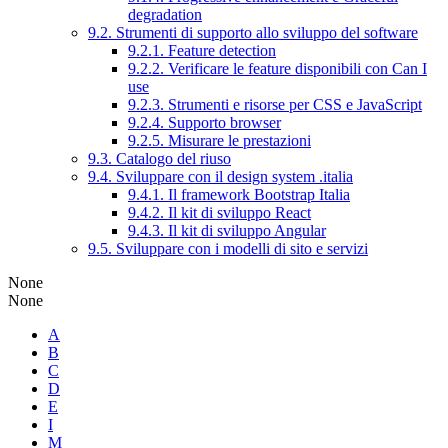
degradation
9.2. Strumenti di supporto allo sviluppo del software
9.2.1. Feature detection
9.2.2. Verificare le feature disponibili con Can I
use
9.2.3. Strumenti e risorse per CSS e JavaScript
9.2.4. Supporto browser
9.2.5. Misurare le prestazioni
9.3. Catalogo del riuso
9.4. Sviluppare con il design system .italia
9.4.1. Il framework Bootstrap Italia
9.4.2. Il kit di sviluppo React
9.4.3. Il kit di sviluppo Angular
9.5. Sviluppare con i modelli di sito e servizi
None
None
A
B
C
D
E
I
M