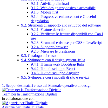
9.1.1. Attività preliminari
9.1.2. Web design responsivo e accessibile
9.1.3. Mobile first
9.1.4. Progressive enhancement e Graceful
degradation
9.2. Strumenti di supporto allo sviluppo del software
9.2.1. Feature detection
9.2.2. Verificare le feature disponibili con Can I
use
9.2.3. Strumenti e risorse per CSS e JavaScript
9.2.4. Supporto browser
9.2.5. Misurare le prestazioni
9.3. Catalogo del riuso
9.4. Sviluppare con il design system .italia
9.4.1. Il framework Bootstrap Italia
9.4.2. Il kit di sviluppo React
9.4.3. Il kit di sviluppo Angular
9.5. Sviluppare con i modelli di sito e servizi
1. Scopo, destinatari e uso del Manuale operativo di design
Team per la Trasformazione Digitale
in collaborazione con
Agenzia per l'Italia Digitale