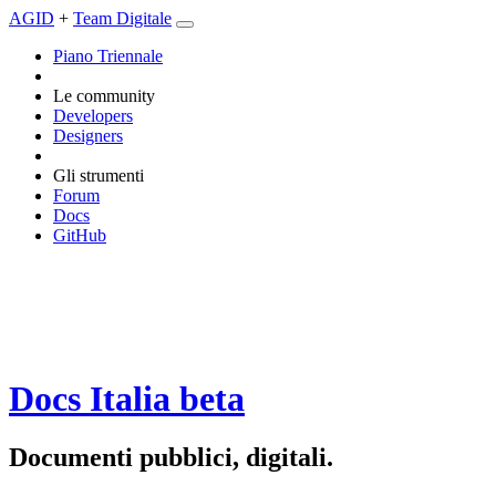
AGID
+
Team Digitale
Piano Triennale
Le community
Developers
Designers
Gli strumenti
Forum
Docs
GitHub
Docs Italia
beta
Documenti pubblici, digitali.