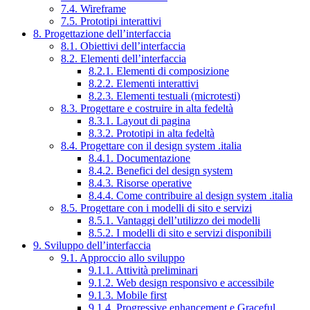
7.4. Wireframe
7.5. Prototipi interattivi
8. Progettazione dell’interfaccia
8.1. Obiettivi dell’interfaccia
8.2. Elementi dell’interfaccia
8.2.1. Elementi di composizione
8.2.2. Elementi interattivi
8.2.3. Elementi testuali (microtesti)
8.3. Progettare e costruire in alta fedeltà
8.3.1. Layout di pagina
8.3.2. Prototipi in alta fedeltà
8.4. Progettare con il design system .italia
8.4.1. Documentazione
8.4.2. Benefici del design system
8.4.3. Risorse operative
8.4.4. Come contribuire al design system .italia
8.5. Progettare con i modelli di sito e servizi
8.5.1. Vantaggi dell’utilizzo dei modelli
8.5.2. I modelli di sito e servizi disponibili
9. Sviluppo dell’interfaccia
9.1. Approccio allo sviluppo
9.1.1. Attività preliminari
9.1.2. Web design responsivo e accessibile
9.1.3. Mobile first
9.1.4. Progressive enhancement e Graceful