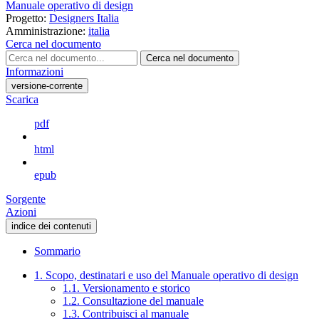
Manuale operativo di design
Progetto:
Designers Italia
Amministrazione:
italia
Cerca nel documento
Cerca nel documento
Informazioni
versione-corrente
Scarica
pdf
html
epub
Sorgente
Azioni
indice dei contenuti
Sommario
1. Scopo, destinatari e uso del Manuale operativo di design
1.1. Versionamento e storico
1.2. Consultazione del manuale
1.3. Contribuisci al manuale