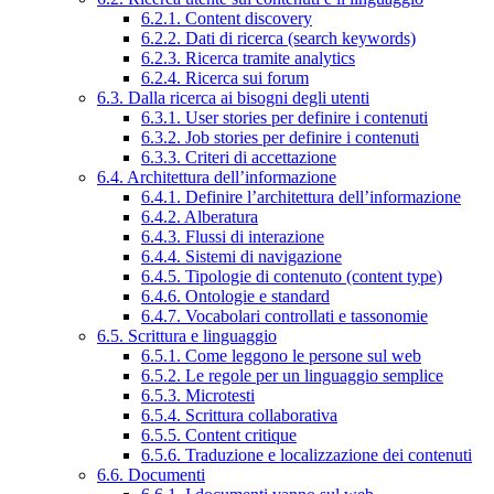
6.2.1. Content discovery
6.2.2. Dati di ricerca (search keywords)
6.2.3. Ricerca tramite analytics
6.2.4. Ricerca sui forum
6.3. Dalla ricerca ai bisogni degli utenti
6.3.1. User stories per definire i contenuti
6.3.2. Job stories per definire i contenuti
6.3.3. Criteri di accettazione
6.4. Architettura dell’informazione
6.4.1. Definire l’architettura dell’informazione
6.4.2. Alberatura
6.4.3. Flussi di interazione
6.4.4. Sistemi di navigazione
6.4.5. Tipologie di contenuto (content type)
6.4.6. Ontologie e standard
6.4.7. Vocabolari controllati e tassonomie
6.5. Scrittura e linguaggio
6.5.1. Come leggono le persone sul web
6.5.2. Le regole per un linguaggio semplice
6.5.3. Microtesti
6.5.4. Scrittura collaborativa
6.5.5. Content critique
6.5.6. Traduzione e localizzazione dei contenuti
6.6. Documenti