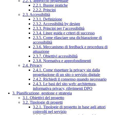
2.2. L’approccio progettuale
2.2.1. Buone pratiche
2.2.2. Principi
2.3. Accessibilità
2.3.1. Definizione
2.3.2. Accessibilità by design
2.3.3. Principi per l’accessibilità
2.3.4. Linee guida e criteri di successo
2.3.5. Come rilasciare una dichiarazione di
accessibilità
2.3.6. Meccanismo di feedback e procedura di
attuazione
2.3.7. Obiettivi accessibilità
2.3.8. Normativa e approfondimenti
2.4. Privacy
2.4.1. Come rispettare la privacy sin dalla
progettazione di un sito o servizio digitale
2.4.2. Richiedi il consenso quando necessario
2.4.3. Le basi del sito web: architettura,
informativa privacy, riferimenti DPO
3. Pianificazione, gestione e strategia
3.1. Obiettivi del progetto
3.2. Tipologie di progetti
3.2.1. Tipologie di progetto in base agli attori
coinvolti nel servizio