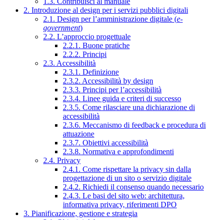
1.3. Contribuisci al manuale
2. Introduzione al design per i servizi pubblici digitali
2.1. Design per l’amministrazione digitale (
e-
government
)
2.2. L’approccio progettuale
2.2.1. Buone pratiche
2.2.2. Principi
2.3. Accessibilità
2.3.1. Definizione
2.3.2. Accessibilità by design
2.3.3. Principi per l’accessibilità
2.3.4. Linee guida e criteri di successo
2.3.5. Come rilasciare una dichiarazione di
accessibilità
2.3.6. Meccanismo di feedback e procedura di
attuazione
2.3.7. Obiettivi accessibilità
2.3.8. Normativa e approfondimenti
2.4. Privacy
2.4.1. Come rispettare la privacy sin dalla
progettazione di un sito o servizio digitale
2.4.2. Richiedi il consenso quando necessario
2.4.3. Le basi del sito web: architettura,
informativa privacy, riferimenti DPO
3. Pianificazione, gestione e strategia