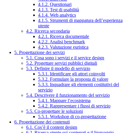
4.1.2. Questionari
4.1.3. Test di usabilità
4.1.4. Web analytics
4.1.5. Strumenti di mappatura dell’esperienza
utente
4.2. Ricerca secondaria
4.2.1. Ricerca documentale
4.2.2. Analisi benchmark
4.2.3. Valutazione euristica
5. Progettazione dei servizi
5.1. Cosa sono i servizi e il service design
5.2. Progettare servizi pubblici digitali
5.3. Definire il modello di servizio
5.3.1. Identificare gli attori coinvolti
5.3.2. Formulare la proposta di valore
5.3.3. Inquadrare gli elementi costitutivi del
servizio
5.4. Descrivere il funzionamento del servizio
5.4.1. Mappare l’ecosistema
5.4.2. Rappresentare i flussi di servizio
5.5. Co-progettare le soluzioni
5.5.1. Workshop di co-progettazione
6. Progettazione dei contenuti
6.1. Cos’è il content design
6.2. Ricerca utente sui contenuti e il linguaggio