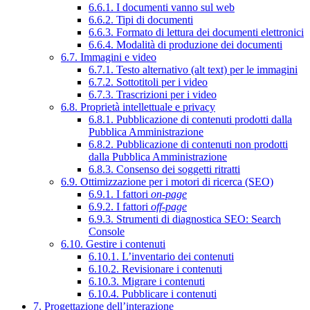
6.6.1. I documenti vanno sul web
6.6.2. Tipi di documenti
6.6.3. Formato di lettura dei documenti elettronici
6.6.4. Modalità di produzione dei documenti
6.7. Immagini e video
6.7.1. Testo alternativo (alt text) per le immagini
6.7.2. Sottotitoli per i video
6.7.3. Trascrizioni per i video
6.8. Proprietà intellettuale e privacy
6.8.1. Pubblicazione di contenuti prodotti dalla
Pubblica Amministrazione
6.8.2. Pubblicazione di contenuti non prodotti
dalla Pubblica Amministrazione
6.8.3. Consenso dei soggetti ritratti
6.9. Ottimizzazione per i motori di ricerca (SEO)
6.9.1. I fattori
on-page
6.9.2. I fattori
off-page
6.9.3. Strumenti di diagnostica SEO: Search
Console
6.10. Gestire i contenuti
6.10.1. L’inventario dei contenuti
6.10.2. Revisionare i contenuti
6.10.3. Migrare i contenuti
6.10.4. Pubblicare i contenuti
7. Progettazione dell’interazione