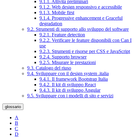
9.1.1. Attività preliminari
9.1.2. Web design responsivo e accessibile
9.1.3. Mobile first
9.1.4. Progressive enhancement e Graceful
degradation
9.2. Strumenti di supporto allo sviluppo del software
9.2.1. Feature detection
9.2.2. Verificare le feature disponibili con Can I
use
9.2.3. Strumenti e risorse per CSS e JavaScript
9.2.4. Supporto browser
9.2.5. Misurare le prestazioni
9.3. Catalogo del riuso
9.4. Sviluppare con il design system .italia
9.4.1. Il framework Bootstrap Italia
9.4.2. Il kit di sviluppo React
9.4.3. Il kit di sviluppo Angular
9.5. Sviluppare con i modelli di sito e servizi
glossario
A
B
C
D