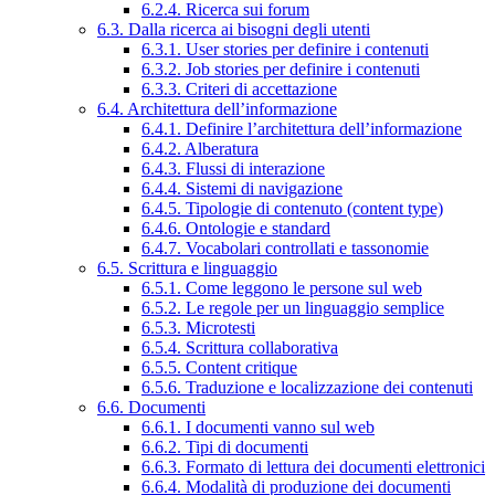
6.2.4. Ricerca sui forum
6.3. Dalla ricerca ai bisogni degli utenti
6.3.1. User stories per definire i contenuti
6.3.2. Job stories per definire i contenuti
6.3.3. Criteri di accettazione
6.4. Architettura dell’informazione
6.4.1. Definire l’architettura dell’informazione
6.4.2. Alberatura
6.4.3. Flussi di interazione
6.4.4. Sistemi di navigazione
6.4.5. Tipologie di contenuto (content type)
6.4.6. Ontologie e standard
6.4.7. Vocabolari controllati e tassonomie
6.5. Scrittura e linguaggio
6.5.1. Come leggono le persone sul web
6.5.2. Le regole per un linguaggio semplice
6.5.3. Microtesti
6.5.4. Scrittura collaborativa
6.5.5. Content critique
6.5.6. Traduzione e localizzazione dei contenuti
6.6. Documenti
6.6.1. I documenti vanno sul web
6.6.2. Tipi di documenti
6.6.3. Formato di lettura dei documenti elettronici
6.6.4. Modalità di produzione dei documenti