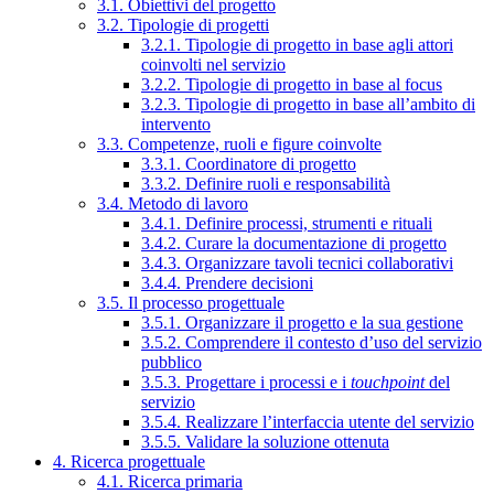
3.1. Obiettivi del progetto
3.2. Tipologie di progetti
3.2.1. Tipologie di progetto in base agli attori
coinvolti nel servizio
3.2.2. Tipologie di progetto in base al focus
3.2.3. Tipologie di progetto in base all’ambito di
intervento
3.3. Competenze, ruoli e figure coinvolte
3.3.1. Coordinatore di progetto
3.3.2. Definire ruoli e responsabilità
3.4. Metodo di lavoro
3.4.1. Definire processi, strumenti e rituali
3.4.2. Curare la documentazione di progetto
3.4.3. Organizzare tavoli tecnici collaborativi
3.4.4. Prendere decisioni
3.5. Il processo progettuale
3.5.1. Organizzare il progetto e la sua gestione
3.5.2. Comprendere il contesto d’uso del servizio
pubblico
3.5.3. Progettare i processi e i
touchpoint
del
servizio
3.5.4. Realizzare l’interfaccia utente del servizio
3.5.5. Validare la soluzione ottenuta
4. Ricerca progettuale
4.1. Ricerca primaria