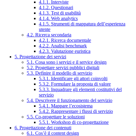
4.1.1. Interviste
4.1.2. Questionari
4.1.3. Test di usabilità
4.1.4. Web analytics
4.1.5. Strumenti di mappatura dell’esperienza
utente
4.2. Ricerca secondaria
4.2.1. Ricerca documentale
4.2.2. Analisi benchmark
4.2.3. Valutazione euristica
5. Progettazione dei servizi
5.1. Cosa sono i servizi e il service design
5.2. Progettare servizi pubblici digitali
5.3. Definire il modello di servizio
5.3.1. Identificare gli attori coinvolti
5.3.2. Formulare la proposta di valore
5.3.3. Inquadrare gli elementi costitutivi del
servizio
5.4. Descrivere il funzionamento del servizio
5.4.1. Mappare l’ecosistema
5.4.2. Rappresentare i flussi di servizio
5.5. Co-progettare le soluzioni
5.5.1. Workshop di co-progettazione
6. Progettazione dei contenuti
6.1. Cos’è il content design