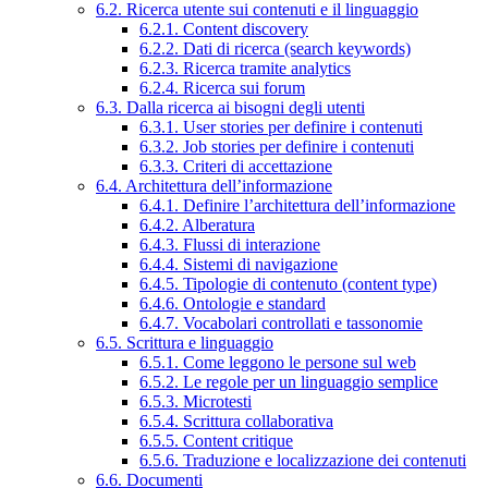
6.2. Ricerca utente sui contenuti e il linguaggio
6.2.1. Content discovery
6.2.2. Dati di ricerca (search keywords)
6.2.3. Ricerca tramite analytics
6.2.4. Ricerca sui forum
6.3. Dalla ricerca ai bisogni degli utenti
6.3.1. User stories per definire i contenuti
6.3.2. Job stories per definire i contenuti
6.3.3. Criteri di accettazione
6.4. Architettura dell’informazione
6.4.1. Definire l’architettura dell’informazione
6.4.2. Alberatura
6.4.3. Flussi di interazione
6.4.4. Sistemi di navigazione
6.4.5. Tipologie di contenuto (content type)
6.4.6. Ontologie e standard
6.4.7. Vocabolari controllati e tassonomie
6.5. Scrittura e linguaggio
6.5.1. Come leggono le persone sul web
6.5.2. Le regole per un linguaggio semplice
6.5.3. Microtesti
6.5.4. Scrittura collaborativa
6.5.5. Content critique
6.5.6. Traduzione e localizzazione dei contenuti
6.6. Documenti