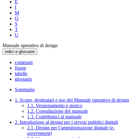
E
I
M
O
S
T
U
Manuale operativo di design
indici e glossario
contenuti
figure
tabelle
glossario
Sommario
1. Scopo, destinatari e uso del Manuale operativo di design
1.1. Versionamento e storico
1.2. Consultazione del manuale
1.3. Contribuisci al manuale
2. Introduzione al design per i servizi pubblici digitali
2.1. Design per l’amministrazione digitale (
e-
government
)