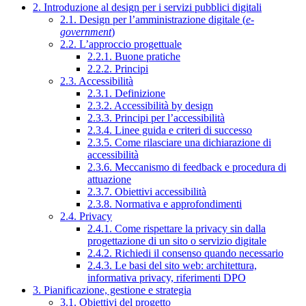
2. Introduzione al design per i servizi pubblici digitali
2.1. Design per l’amministrazione digitale (
e-
government
)
2.2. L’approccio progettuale
2.2.1. Buone pratiche
2.2.2. Principi
2.3. Accessibilità
2.3.1. Definizione
2.3.2. Accessibilità by design
2.3.3. Principi per l’accessibilità
2.3.4. Linee guida e criteri di successo
2.3.5. Come rilasciare una dichiarazione di
accessibilità
2.3.6. Meccanismo di feedback e procedura di
attuazione
2.3.7. Obiettivi accessibilità
2.3.8. Normativa e approfondimenti
2.4. Privacy
2.4.1. Come rispettare la privacy sin dalla
progettazione di un sito o servizio digitale
2.4.2. Richiedi il consenso quando necessario
2.4.3. Le basi del sito web: architettura,
informativa privacy, riferimenti DPO
3. Pianificazione, gestione e strategia
3.1. Obiettivi del progetto