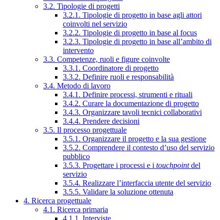
3.2. Tipologie di progetti
3.2.1. Tipologie di progetto in base agli attori
coinvolti nel servizio
3.2.2. Tipologie di progetto in base al focus
3.2.3. Tipologie di progetto in base all’ambito di
intervento
3.3. Competenze, ruoli e figure coinvolte
3.3.1. Coordinatore di progetto
3.3.2. Definire ruoli e responsabilità
3.4. Metodo di lavoro
3.4.1. Definire processi, strumenti e rituali
3.4.2. Curare la documentazione di progetto
3.4.3. Organizzare tavoli tecnici collaborativi
3.4.4. Prendere decisioni
3.5. Il processo progettuale
3.5.1. Organizzare il progetto e la sua gestione
3.5.2. Comprendere il contesto d’uso del servizio
pubblico
3.5.3. Progettare i processi e i
touchpoint
del
servizio
3.5.4. Realizzare l’interfaccia utente del servizio
3.5.5. Validare la soluzione ottenuta
4. Ricerca progettuale
4.1. Ricerca primaria
4.1.1. Interviste