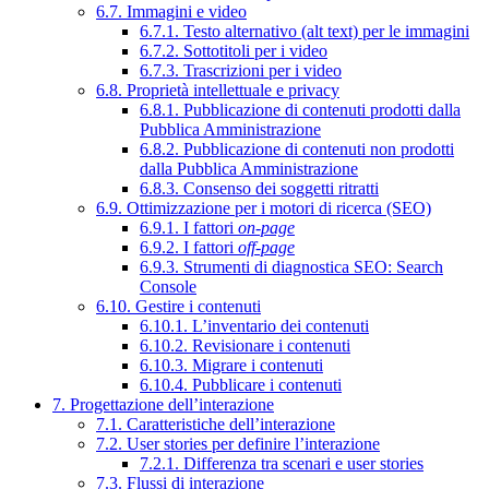
6.7. Immagini e video
6.7.1. Testo alternativo (alt text) per le immagini
6.7.2. Sottotitoli per i video
6.7.3. Trascrizioni per i video
6.8. Proprietà intellettuale e privacy
6.8.1. Pubblicazione di contenuti prodotti dalla
Pubblica Amministrazione
6.8.2. Pubblicazione di contenuti non prodotti
dalla Pubblica Amministrazione
6.8.3. Consenso dei soggetti ritratti
6.9. Ottimizzazione per i motori di ricerca (SEO)
6.9.1. I fattori
on-page
6.9.2. I fattori
off-page
6.9.3. Strumenti di diagnostica SEO: Search
Console
6.10. Gestire i contenuti
6.10.1. L’inventario dei contenuti
6.10.2. Revisionare i contenuti
6.10.3. Migrare i contenuti
6.10.4. Pubblicare i contenuti
7. Progettazione dell’interazione
7.1. Caratteristiche dell’interazione
7.2. User stories per definire l’interazione
7.2.1. Differenza tra scenari e user stories
7.3. Flussi di interazione