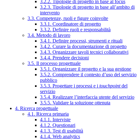
3.2.2. Tipologie di progetto in base al focus
3.2.3. Tipologie di progetto in base all’ambito di
intervento
3.3. Competenze, ruoli e figure coinvolte
3.3.1. Coordinatore di progetto
3.3.2. Definire ruoli e responsabilità
3.4. Metodo di lavoro
3.4.1. Definire processi, strumenti e rituali
3.4.2. Curare la documentazione di progetto
3.4.3. Organizzare tavoli tecnici collaborativi
3.4.4. Prendere decisioni
3.5. Il processo progettuale
3.5.1. Organizzare il progetto e la sua gestione
3.5.2. Comprendere il contesto d’uso del servizio
pubblico
3.5.3. Progettare i processi e i
touchpoint
del
servizio
3.5.4. Realizzare l’interfaccia utente del servizio
3.5.5. Validare la soluzione ottenuta
4. Ricerca progettuale
4.1. Ricerca primaria
4.1.1. Interviste
4.1.2. Questionari
4.1.3. Test di usabilità
4.1.4. Web analytics