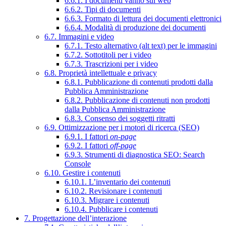
6.6.1. I documenti vanno sul web
6.6.2. Tipi di documenti
6.6.3. Formato di lettura dei documenti elettronici
6.6.4. Modalità di produzione dei documenti
6.7. Immagini e video
6.7.1. Testo alternativo (alt text) per le immagini
6.7.2. Sottotitoli per i video
6.7.3. Trascrizioni per i video
6.8. Proprietà intellettuale e privacy
6.8.1. Pubblicazione di contenuti prodotti dalla
Pubblica Amministrazione
6.8.2. Pubblicazione di contenuti non prodotti
dalla Pubblica Amministrazione
6.8.3. Consenso dei soggetti ritratti
6.9. Ottimizzazione per i motori di ricerca (SEO)
6.9.1. I fattori
on-page
6.9.2. I fattori
off-page
6.9.3. Strumenti di diagnostica SEO: Search
Console
6.10. Gestire i contenuti
6.10.1. L’inventario dei contenuti
6.10.2. Revisionare i contenuti
6.10.3. Migrare i contenuti
6.10.4. Pubblicare i contenuti
7. Progettazione dell’interazione