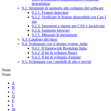
degradation
9.2. Strumenti di supporto allo sviluppo del software
9.2.1. Feature detection
9.2.2. Verificare le feature disponibili con Can I
use
9.2.3. Strumenti e risorse per CSS e JavaScript
9.2.4. Supporto browser
9.2.5. Misurare le prestazioni
9.3. Catalogo del riuso
9.4. Sviluppare con il design system .italia
9.4.1. Il framework Bootstrap Italia
9.4.2. Il kit di sviluppo React
9.4.3. Il kit di sviluppo Angular
9.5. Sviluppare con i modelli di sito e servizi
None
None
A
B
C
D
E
I
M