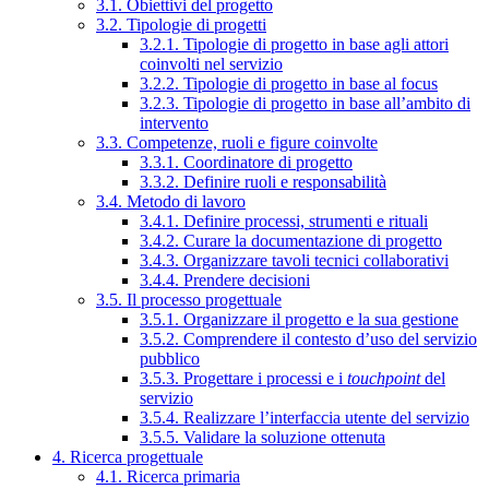
3.1. Obiettivi del progetto
3.2. Tipologie di progetti
3.2.1. Tipologie di progetto in base agli attori
coinvolti nel servizio
3.2.2. Tipologie di progetto in base al focus
3.2.3. Tipologie di progetto in base all’ambito di
intervento
3.3. Competenze, ruoli e figure coinvolte
3.3.1. Coordinatore di progetto
3.3.2. Definire ruoli e responsabilità
3.4. Metodo di lavoro
3.4.1. Definire processi, strumenti e rituali
3.4.2. Curare la documentazione di progetto
3.4.3. Organizzare tavoli tecnici collaborativi
3.4.4. Prendere decisioni
3.5. Il processo progettuale
3.5.1. Organizzare il progetto e la sua gestione
3.5.2. Comprendere il contesto d’uso del servizio
pubblico
3.5.3. Progettare i processi e i
touchpoint
del
servizio
3.5.4. Realizzare l’interfaccia utente del servizio
3.5.5. Validare la soluzione ottenuta
4. Ricerca progettuale
4.1. Ricerca primaria