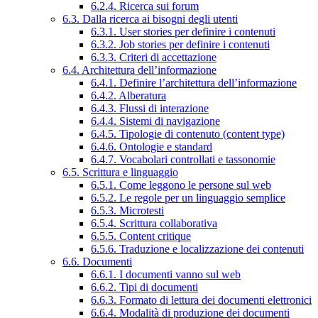
6.2.4. Ricerca sui forum
6.3. Dalla ricerca ai bisogni degli utenti
6.3.1. User stories per definire i contenuti
6.3.2. Job stories per definire i contenuti
6.3.3. Criteri di accettazione
6.4. Architettura dell’informazione
6.4.1. Definire l’architettura dell’informazione
6.4.2. Alberatura
6.4.3. Flussi di interazione
6.4.4. Sistemi di navigazione
6.4.5. Tipologie di contenuto (content type)
6.4.6. Ontologie e standard
6.4.7. Vocabolari controllati e tassonomie
6.5. Scrittura e linguaggio
6.5.1. Come leggono le persone sul web
6.5.2. Le regole per un linguaggio semplice
6.5.3. Microtesti
6.5.4. Scrittura collaborativa
6.5.5. Content critique
6.5.6. Traduzione e localizzazione dei contenuti
6.6. Documenti
6.6.1. I documenti vanno sul web
6.6.2. Tipi di documenti
6.6.3. Formato di lettura dei documenti elettronici
6.6.4. Modalità di produzione dei documenti