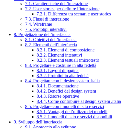
7.1. Caratteristiche dell’interazione
7.2. User stories per definire l’interazione
7.2.1. Differenza tra scenari e user stories
7.3. Flussi di interazione
7.4. Wireframe
7.5. Prototipi interattivi
8. Progettazione dell’interfaccia
8.1. Obiettivi dell’interfaccia
8.2. Elementi dell’interfaccia
8.2.1. Elementi di composizione
8.2.2. Elementi interattivi
8.2.3. Elementi testuali (microtesti)
8.3. Progettare e costruire in alta fedeltà
8.3.1. Layout di pagina
8.3.2. Prototipi in alta fedeltà
8.4. Progettare con il design system .italia
8.4.1. Documentazione
8.4.2. Benefici del design system
8.4.3. Risorse operative
8.4.4. Come contribuire al design system .italia
8.5. Progettare con i modelli di sito e servizi
8.5.1. Vantaggi dell’utilizzo dei modelli
8.5.2. I modelli di sito e servizi disponibili
9. Sviluppo dell’interfaccia
9.1. Approccio allo sviluppo