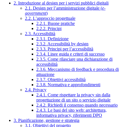
2. Introduzione al design per i servizi pubblici digitali
2.1. Design per l’amministrazione digitale (
e-
government
)
2.2. L’approccio progettuale
2.2.1. Buone pratiche
2.2.2. Principi
2.3. Accessibilità
2.3.1. Definizione
2.3.2. Accessibilità by design
2.3.3. Principi per l’accessibilità
2.3.4. Linee guida e criteri di successo
2.3.5. Come rilasciare una dichiarazione di
accessibilità
2.3.6. Meccanismo di feedback e procedura di
attuazione
2.3.7. Obiettivi accessibilità
2.3.8. Normativa e approfondimenti
2.4. Privacy
2.4.1. Come rispettare la privacy sin dalla
progettazione di un sito o servizio digitale
2.4.2. Richiedi il consenso quando necessario
2.4.3. Le basi del sito web: architettura,
informativa privacy, riferimenti DPO
3. Pianificazione, gestione e strategia
3.1. Obiettivi del progetto