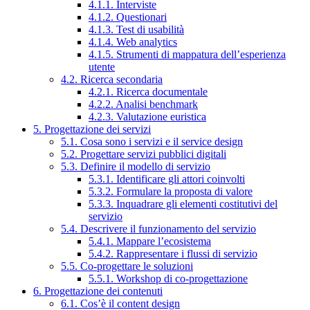
4.1.1. Interviste
4.1.2. Questionari
4.1.3. Test di usabilità
4.1.4. Web analytics
4.1.5. Strumenti di mappatura dell’esperienza
utente
4.2. Ricerca secondaria
4.2.1. Ricerca documentale
4.2.2. Analisi benchmark
4.2.3. Valutazione euristica
5. Progettazione dei servizi
5.1. Cosa sono i servizi e il service design
5.2. Progettare servizi pubblici digitali
5.3. Definire il modello di servizio
5.3.1. Identificare gli attori coinvolti
5.3.2. Formulare la proposta di valore
5.3.3. Inquadrare gli elementi costitutivi del
servizio
5.4. Descrivere il funzionamento del servizio
5.4.1. Mappare l’ecosistema
5.4.2. Rappresentare i flussi di servizio
5.5. Co-progettare le soluzioni
5.5.1. Workshop di co-progettazione
6. Progettazione dei contenuti
6.1. Cos’è il content design