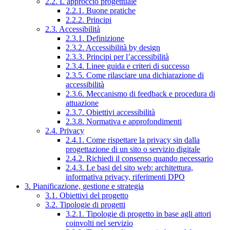
2.2. L’approccio progettuale
2.2.1. Buone pratiche
2.2.2. Principi
2.3. Accessibilità
2.3.1. Definizione
2.3.2. Accessibilità by design
2.3.3. Principi per l’accessibilità
2.3.4. Linee guida e criteri di successo
2.3.5. Come rilasciare una dichiarazione di
accessibilità
2.3.6. Meccanismo di feedback e procedura di
attuazione
2.3.7. Obiettivi accessibilità
2.3.8. Normativa e approfondimenti
2.4. Privacy
2.4.1. Come rispettare la privacy sin dalla
progettazione di un sito o servizio digitale
2.4.2. Richiedi il consenso quando necessario
2.4.3. Le basi del sito web: architettura,
informativa privacy, riferimenti DPO
3. Pianificazione, gestione e strategia
3.1. Obiettivi del progetto
3.2. Tipologie di progetti
3.2.1. Tipologie di progetto in base agli attori
coinvolti nel servizio