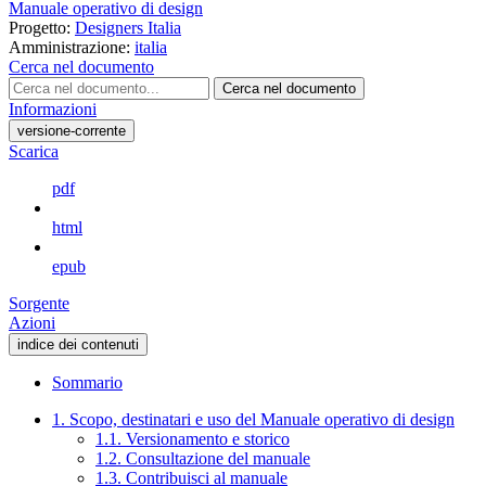
Manuale operativo di design
Progetto:
Designers Italia
Amministrazione:
italia
Cerca nel documento
Cerca nel documento
Informazioni
versione-corrente
Scarica
pdf
html
epub
Sorgente
Azioni
indice dei contenuti
Sommario
1. Scopo, destinatari e uso del Manuale operativo di design
1.1. Versionamento e storico
1.2. Consultazione del manuale
1.3. Contribuisci al manuale