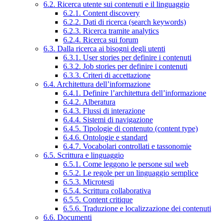
6.2. Ricerca utente sui contenuti e il linguaggio
6.2.1. Content discovery
6.2.2. Dati di ricerca (search keywords)
6.2.3. Ricerca tramite analytics
6.2.4. Ricerca sui forum
6.3. Dalla ricerca ai bisogni degli utenti
6.3.1. User stories per definire i contenuti
6.3.2. Job stories per definire i contenuti
6.3.3. Criteri di accettazione
6.4. Architettura dell’informazione
6.4.1. Definire l’architettura dell’informazione
6.4.2. Alberatura
6.4.3. Flussi di interazione
6.4.4. Sistemi di navigazione
6.4.5. Tipologie di contenuto (content type)
6.4.6. Ontologie e standard
6.4.7. Vocabolari controllati e tassonomie
6.5. Scrittura e linguaggio
6.5.1. Come leggono le persone sul web
6.5.2. Le regole per un linguaggio semplice
6.5.3. Microtesti
6.5.4. Scrittura collaborativa
6.5.5. Content critique
6.5.6. Traduzione e localizzazione dei contenuti
6.6. Documenti