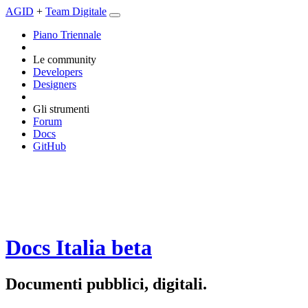
AGID
+
Team Digitale
Piano Triennale
Le community
Developers
Designers
Gli strumenti
Forum
Docs
GitHub
Docs Italia
beta
Documenti pubblici, digitali.