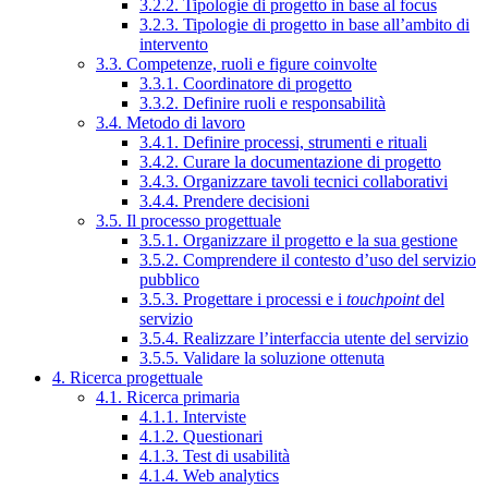
3.2.2. Tipologie di progetto in base al focus
3.2.3. Tipologie di progetto in base all’ambito di
intervento
3.3. Competenze, ruoli e figure coinvolte
3.3.1. Coordinatore di progetto
3.3.2. Definire ruoli e responsabilità
3.4. Metodo di lavoro
3.4.1. Definire processi, strumenti e rituali
3.4.2. Curare la documentazione di progetto
3.4.3. Organizzare tavoli tecnici collaborativi
3.4.4. Prendere decisioni
3.5. Il processo progettuale
3.5.1. Organizzare il progetto e la sua gestione
3.5.2. Comprendere il contesto d’uso del servizio
pubblico
3.5.3. Progettare i processi e i
touchpoint
del
servizio
3.5.4. Realizzare l’interfaccia utente del servizio
3.5.5. Validare la soluzione ottenuta
4. Ricerca progettuale
4.1. Ricerca primaria
4.1.1. Interviste
4.1.2. Questionari
4.1.3. Test di usabilità
4.1.4. Web analytics