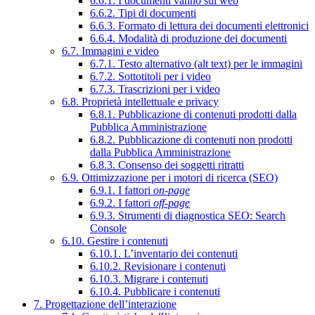
6.6.1. I documenti vanno sul web
6.6.2. Tipi di documenti
6.6.3. Formato di lettura dei documenti elettronici
6.6.4. Modalità di produzione dei documenti
6.7. Immagini e video
6.7.1. Testo alternativo (alt text) per le immagini
6.7.2. Sottotitoli per i video
6.7.3. Trascrizioni per i video
6.8. Proprietà intellettuale e privacy
6.8.1. Pubblicazione di contenuti prodotti dalla
Pubblica Amministrazione
6.8.2. Pubblicazione di contenuti non prodotti
dalla Pubblica Amministrazione
6.8.3. Consenso dei soggetti ritratti
6.9. Ottimizzazione per i motori di ricerca (SEO)
6.9.1. I fattori
on-page
6.9.2. I fattori
off-page
6.9.3. Strumenti di diagnostica SEO: Search
Console
6.10. Gestire i contenuti
6.10.1. L’inventario dei contenuti
6.10.2. Revisionare i contenuti
6.10.3. Migrare i contenuti
6.10.4. Pubblicare i contenuti
7. Progettazione dell’interazione