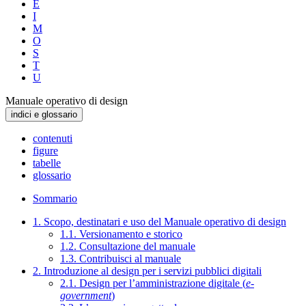
E
I
M
O
S
T
U
Manuale operativo di design
indici e glossario
contenuti
figure
tabelle
glossario
Sommario
1. Scopo, destinatari e uso del Manuale operativo di design
1.1. Versionamento e storico
1.2. Consultazione del manuale
1.3. Contribuisci al manuale
2. Introduzione al design per i servizi pubblici digitali
2.1. Design per l’amministrazione digitale (
e-
government
)