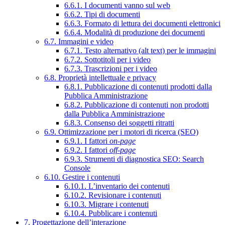
6.6.1. I documenti vanno sul web
6.6.2. Tipi di documenti
6.6.3. Formato di lettura dei documenti elettronici
6.6.4. Modalità di produzione dei documenti
6.7. Immagini e video
6.7.1. Testo alternativo (alt text) per le immagini
6.7.2. Sottotitoli per i video
6.7.3. Trascrizioni per i video
6.8. Proprietà intellettuale e privacy
6.8.1. Pubblicazione di contenuti prodotti dalla
Pubblica Amministrazione
6.8.2. Pubblicazione di contenuti non prodotti
dalla Pubblica Amministrazione
6.8.3. Consenso dei soggetti ritratti
6.9. Ottimizzazione per i motori di ricerca (SEO)
6.9.1. I fattori
on-page
6.9.2. I fattori
off-page
6.9.3. Strumenti di diagnostica SEO: Search
Console
6.10. Gestire i contenuti
6.10.1. L’inventario dei contenuti
6.10.2. Revisionare i contenuti
6.10.3. Migrare i contenuti
6.10.4. Pubblicare i contenuti
7. Progettazione dell’interazione