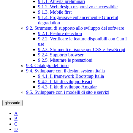
9.1.1. Attività preliminari
9.1.2. Web design responsivo e accessibile
9.1.3. Mobile first
9.1.4. Progressive enhancement e Graceful
degradation
9.2. Strumenti di supporto allo sviluppo del software
9.2.1. Feature detection
9.2.2. Verificare le feature disponibili con Can I
use
9.2.3. Strumenti e risorse per CSS e JavaScript
9.2.4. Supporto browser
9.2.5. Misurare le prestazioni
9.3. Catalogo del riuso
9.4. Sviluppare con il design system .italia
9.4.1. Il framework Bootstrap Italia
9.4.2. Il kit di sviluppo React
9.4.3. Il kit di sviluppo Angular
9.5. Sviluppare con i modelli di sito e servizi
glossario
A
B
C
D