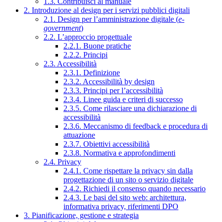
1.3. Contribuisci al manuale
2. Introduzione al design per i servizi pubblici digitali
2.1. Design per l’amministrazione digitale (
e-
government
)
2.2. L’approccio progettuale
2.2.1. Buone pratiche
2.2.2. Principi
2.3. Accessibilità
2.3.1. Definizione
2.3.2. Accessibilità by design
2.3.3. Principi per l’accessibilità
2.3.4. Linee guida e criteri di successo
2.3.5. Come rilasciare una dichiarazione di
accessibilità
2.3.6. Meccanismo di feedback e procedura di
attuazione
2.3.7. Obiettivi accessibilità
2.3.8. Normativa e approfondimenti
2.4. Privacy
2.4.1. Come rispettare la privacy sin dalla
progettazione di un sito o servizio digitale
2.4.2. Richiedi il consenso quando necessario
2.4.3. Le basi del sito web: architettura,
informativa privacy, riferimenti DPO
3. Pianificazione, gestione e strategia