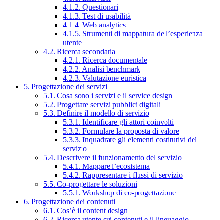
4.1.2. Questionari
4.1.3. Test di usabilità
4.1.4. Web analytics
4.1.5. Strumenti di mappatura dell’esperienza
utente
4.2. Ricerca secondaria
4.2.1. Ricerca documentale
4.2.2. Analisi benchmark
4.2.3. Valutazione euristica
5. Progettazione dei servizi
5.1. Cosa sono i servizi e il service design
5.2. Progettare servizi pubblici digitali
5.3. Definire il modello di servizio
5.3.1. Identificare gli attori coinvolti
5.3.2. Formulare la proposta di valore
5.3.3. Inquadrare gli elementi costitutivi del
servizio
5.4. Descrivere il funzionamento del servizio
5.4.1. Mappare l’ecosistema
5.4.2. Rappresentare i flussi di servizio
5.5. Co-progettare le soluzioni
5.5.1. Workshop di co-progettazione
6. Progettazione dei contenuti
6.1. Cos’è il content design
6.2. Ricerca utente sui contenuti e il linguaggio