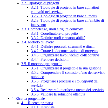
3.2. Tipologie di progetti
3.2.1. Tipologie di progetto in base agli attori
coinvolti nel servizio
3.2.2. Tipologie di progetto in base al focus
3.2.3. Tipologie di progetto in base all’ambito di
intervento
3.3. Competenze, ruoli e figure coinvolte
3.3.1. Coordinatore di progetto
3.3.2. Definire ruoli e responsabilità
3.4. Metodo di lavoro
3.4.1. Definire processi, strumenti e rituali
3.4.2. Curare la documentazione di progetto
3.4.3. Organizzare tavoli tecnici collaborativi
3.4.4. Prendere decisioni
3.5. Il processo progettuale
3.5.1. Organizzare il progetto e la sua gestione
3.5.2. Comprendere il contesto d’uso del servizio
pubblico
3.5.3. Progettare i processi e i
touchpoint
del
servizio
3.5.4. Realizzare l’interfaccia utente del servizio
3.5.5. Validare la soluzione ottenuta
4. Ricerca progettuale
4.1. Ricerca primaria
4.1.1. Interviste