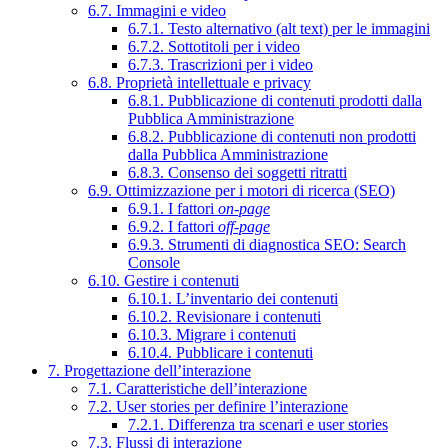
6.7. Immagini e video
6.7.1. Testo alternativo (alt text) per le immagini
6.7.2. Sottotitoli per i video
6.7.3. Trascrizioni per i video
6.8. Proprietà intellettuale e privacy
6.8.1. Pubblicazione di contenuti prodotti dalla
Pubblica Amministrazione
6.8.2. Pubblicazione di contenuti non prodotti
dalla Pubblica Amministrazione
6.8.3. Consenso dei soggetti ritratti
6.9. Ottimizzazione per i motori di ricerca (SEO)
6.9.1. I fattori
on-page
6.9.2. I fattori
off-page
6.9.3. Strumenti di diagnostica SEO: Search
Console
6.10. Gestire i contenuti
6.10.1. L’inventario dei contenuti
6.10.2. Revisionare i contenuti
6.10.3. Migrare i contenuti
6.10.4. Pubblicare i contenuti
7. Progettazione dell’interazione
7.1. Caratteristiche dell’interazione
7.2. User stories per definire l’interazione
7.2.1. Differenza tra scenari e user stories
7.3. Flussi di interazione