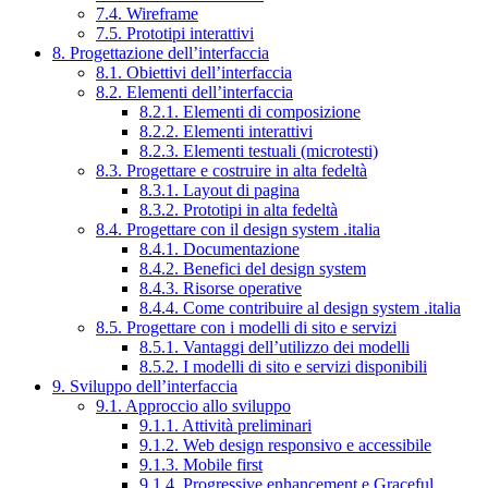
7.4. Wireframe
7.5. Prototipi interattivi
8. Progettazione dell’interfaccia
8.1. Obiettivi dell’interfaccia
8.2. Elementi dell’interfaccia
8.2.1. Elementi di composizione
8.2.2. Elementi interattivi
8.2.3. Elementi testuali (microtesti)
8.3. Progettare e costruire in alta fedeltà
8.3.1. Layout di pagina
8.3.2. Prototipi in alta fedeltà
8.4. Progettare con il design system .italia
8.4.1. Documentazione
8.4.2. Benefici del design system
8.4.3. Risorse operative
8.4.4. Come contribuire al design system .italia
8.5. Progettare con i modelli di sito e servizi
8.5.1. Vantaggi dell’utilizzo dei modelli
8.5.2. I modelli di sito e servizi disponibili
9. Sviluppo dell’interfaccia
9.1. Approccio allo sviluppo
9.1.1. Attività preliminari
9.1.2. Web design responsivo e accessibile
9.1.3. Mobile first
9.1.4. Progressive enhancement e Graceful