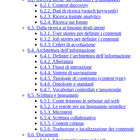
6.2.1. Content discovery
6.2.2. Dati di ricerca (search keywords)
6.2.3. Ricerca tramite analytics
6.2.4. Ricerca sui forum
6.3. Dalla ricerca ai bisogni degli utenti
6.3.1. User stories per definire i contenuti
6.3.2. Job stories per definire i contenuti
6.3.3. Criteri di accettazione
6.4. Architettura dell’informazione
6.4.1. Definire l’architettura dell’informazione
6.4.2. Alberatura
6.4.3. Flussi di interazione
6.4.4. Sistemi di navigazione
6.4.5. Tipologie di contenuto (content type)
6.4.6. Ontologie e standard
6.4.7. Vocabolari controllati e tassonomie
6.5. Scrittura e linguaggio
6.5.1. Come leggono le persone sul web
6.5.2. Le regole per un linguaggio semplice
6.5.3. Microtesti
6.5.4. Scrittura collaborativa
6.5.5. Content critique
6.5.6. Traduzione e localizzazione dei contenuti
6.6. Documenti