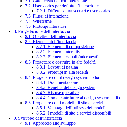
7.1. Caratteristiche dell’interazione
7.2. User stories per definire l’interazione
7.2.1. Differenza tra scenari e user stories
7.3. Flussi di interazione
7.4. Wireframe
7.5. Prototipi interattivi
8. Progettazione dell’interfaccia
8.1. Obiettivi dell’interfaccia
8.2. Elementi dell’interfaccia
8.2.1. Elementi di composizione
8.2.2. Elementi interattivi
8.2.3. Elementi testuali (microtesti)
8.3. Progettare e costruire in alta fedeltà
8.3.1. Layout di pagina
8.3.2. Prototipi in alta fedeltà
8.4. Progettare con il design system .italia
8.4.1. Documentazione
8.4.2. Benefici del design system
8.4.3. Risorse operative
8.4.4. Come contribuire al design system .italia
8.5. Progettare con i modelli di sito e servizi
8.5.1. Vantaggi dell’utilizzo dei modelli
8.5.2. I modelli di sito e servizi disponibili
9. Sviluppo dell’interfaccia
9.1. Approccio allo sviluppo