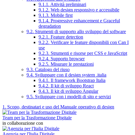
9.1.1. Attività preliminari
9.1.2. Web design responsivo e accessibile
9.1.3. Mobile first
9.1.4. Progressive enhancement e Graceful
degradation
9.2. Strumenti di supporto allo sviluppo del software
9.2.1. Feature detection
9.2.2. Verificare le feature disponibili con Can I
use
9.2.3. Strumenti e risorse per CSS e JavaScript
9.2.4. Supporto browser
9.2.5. Misurare le prestazioni
9.3. Catalogo del riuso
9.4. Sviluppare con il design system .italia
9.4.1. Il framework Bootstrap Italia
9.4.2. Il kit di sviluppo React
9.4.3. Il kit di sviluppo Angular
9.5. Sviluppare con i modelli di sito e servizi
1. Scopo, destinatari e uso del Manuale operativo di design
Team per la Trasformazione Digitale
in collaborazione con
Agenzia per l'Italia Digitale