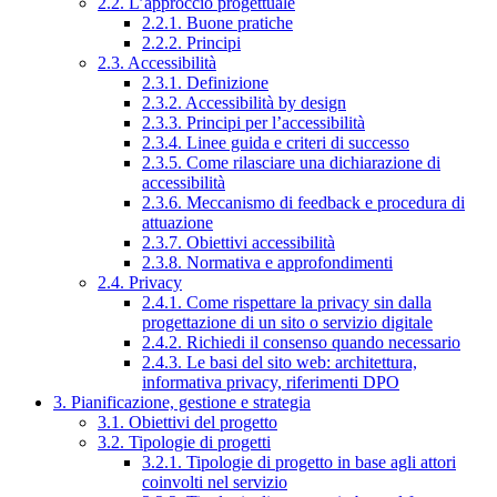
2.2. L’approccio progettuale
2.2.1. Buone pratiche
2.2.2. Principi
2.3. Accessibilità
2.3.1. Definizione
2.3.2. Accessibilità by design
2.3.3. Principi per l’accessibilità
2.3.4. Linee guida e criteri di successo
2.3.5. Come rilasciare una dichiarazione di
accessibilità
2.3.6. Meccanismo di feedback e procedura di
attuazione
2.3.7. Obiettivi accessibilità
2.3.8. Normativa e approfondimenti
2.4. Privacy
2.4.1. Come rispettare la privacy sin dalla
progettazione di un sito o servizio digitale
2.4.2. Richiedi il consenso quando necessario
2.4.3. Le basi del sito web: architettura,
informativa privacy, riferimenti DPO
3. Pianificazione, gestione e strategia
3.1. Obiettivi del progetto
3.2. Tipologie di progetti
3.2.1. Tipologie di progetto in base agli attori
coinvolti nel servizio