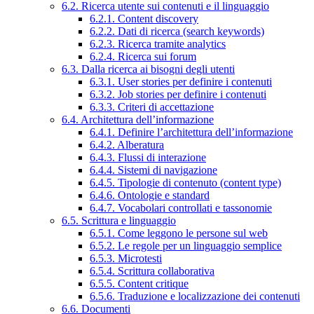
6.2. Ricerca utente sui contenuti e il linguaggio
6.2.1. Content discovery
6.2.2. Dati di ricerca (search keywords)
6.2.3. Ricerca tramite analytics
6.2.4. Ricerca sui forum
6.3. Dalla ricerca ai bisogni degli utenti
6.3.1. User stories per definire i contenuti
6.3.2. Job stories per definire i contenuti
6.3.3. Criteri di accettazione
6.4. Architettura dell’informazione
6.4.1. Definire l’architettura dell’informazione
6.4.2. Alberatura
6.4.3. Flussi di interazione
6.4.4. Sistemi di navigazione
6.4.5. Tipologie di contenuto (content type)
6.4.6. Ontologie e standard
6.4.7. Vocabolari controllati e tassonomie
6.5. Scrittura e linguaggio
6.5.1. Come leggono le persone sul web
6.5.2. Le regole per un linguaggio semplice
6.5.3. Microtesti
6.5.4. Scrittura collaborativa
6.5.5. Content critique
6.5.6. Traduzione e localizzazione dei contenuti
6.6. Documenti