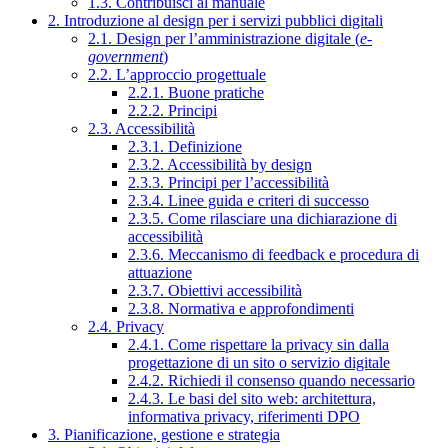
1.3. Contribuisci al manuale
2. Introduzione al design per i servizi pubblici digitali
2.1. Design per l’amministrazione digitale (
e-
government
)
2.2. L’approccio progettuale
2.2.1. Buone pratiche
2.2.2. Principi
2.3. Accessibilità
2.3.1. Definizione
2.3.2. Accessibilità by design
2.3.3. Principi per l’accessibilità
2.3.4. Linee guida e criteri di successo
2.3.5. Come rilasciare una dichiarazione di
accessibilità
2.3.6. Meccanismo di feedback e procedura di
attuazione
2.3.7. Obiettivi accessibilità
2.3.8. Normativa e approfondimenti
2.4. Privacy
2.4.1. Come rispettare la privacy sin dalla
progettazione di un sito o servizio digitale
2.4.2. Richiedi il consenso quando necessario
2.4.3. Le basi del sito web: architettura,
informativa privacy, riferimenti DPO
3. Pianificazione, gestione e strategia