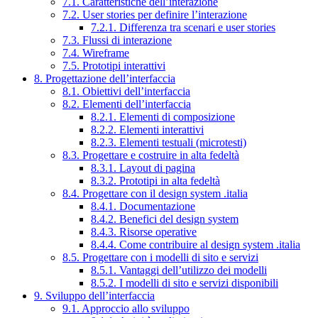
7.1. Caratteristiche dell’interazione
7.2. User stories per definire l’interazione
7.2.1. Differenza tra scenari e user stories
7.3. Flussi di interazione
7.4. Wireframe
7.5. Prototipi interattivi
8. Progettazione dell’interfaccia
8.1. Obiettivi dell’interfaccia
8.2. Elementi dell’interfaccia
8.2.1. Elementi di composizione
8.2.2. Elementi interattivi
8.2.3. Elementi testuali (microtesti)
8.3. Progettare e costruire in alta fedeltà
8.3.1. Layout di pagina
8.3.2. Prototipi in alta fedeltà
8.4. Progettare con il design system .italia
8.4.1. Documentazione
8.4.2. Benefici del design system
8.4.3. Risorse operative
8.4.4. Come contribuire al design system .italia
8.5. Progettare con i modelli di sito e servizi
8.5.1. Vantaggi dell’utilizzo dei modelli
8.5.2. I modelli di sito e servizi disponibili
9. Sviluppo dell’interfaccia
9.1. Approccio allo sviluppo