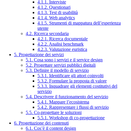
4.1.1. Interviste
4.1.2. Questionari
4.1.3. Test di usabilità
4.1.4. Web analytics
4.1.5. Strumenti di mappatura dell’esperienza
utente
4.2. Ricerca secondaria
4.2.1. Ricerca documentale
4.2.2. Analisi benchmark
4.2.3. Valutazione euristica
5. Progettazione dei servizi
5.1. Cosa sono i servizi e il service design
5.2. Progettare servizi pubblici digitali
5.3. Definire il modello di servizio
5.3.1. Identificare gli attori coinvolti
5.3.2. Formulare la proposta di valore
5.3.3. Inquadrare gli elementi costitutivi del
servizio
5.4. Descrivere il funzionamento del servizio
5.4.1. Mappare l’ecosistema
5.4.2. Rappresentare i flussi di servizio
5.5. Co-progettare le soluzioni
5.5.1. Workshop di co-progettazione
6. Progettazione dei contenuti
6.1. Cos’è il content design