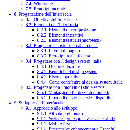
7.4. Wireframe
7.5. Prototipi interattivi
8. Progettazione dell’interfaccia
8.1. Obiettivi dell’interfaccia
8.2. Elementi dell’interfaccia
8.2.1. Elementi di composizione
8.2.2. Elementi interattivi
8.2.3. Elementi testuali (microtesti)
8.3. Progettare e costruire in alta fedeltà
8.3.1. Layout di pagina
8.3.2. Prototipi in alta fedeltà
8.4. Progettare con il design system .italia
8.4.1. Documentazione
8.4.2. Benefici del design system
8.4.3. Risorse operative
8.4.4. Come contribuire al design system .italia
8.5. Progettare con i modelli di sito e servizi
8.5.1. Vantaggi dell’utilizzo dei modelli
8.5.2. I modelli di sito e servizi disponibili
9. Sviluppo dell’interfaccia
9.1. Approccio allo sviluppo
9.1.1. Attività preliminari
9.1.2. Web design responsivo e accessibile
9.1.3. Mobile first
9.1.4. Progressive enhancement e Graceful