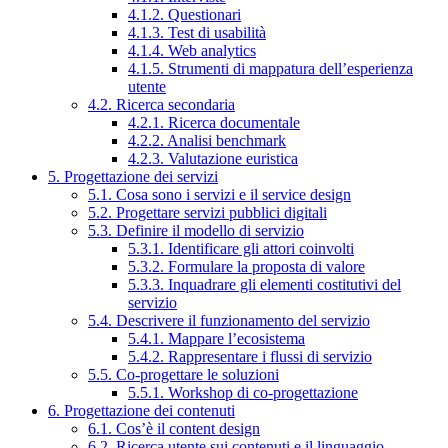
4.1.2. Questionari
4.1.3. Test di usabilità
4.1.4. Web analytics
4.1.5. Strumenti di mappatura dell’esperienza
utente
4.2. Ricerca secondaria
4.2.1. Ricerca documentale
4.2.2. Analisi benchmark
4.2.3. Valutazione euristica
5. Progettazione dei servizi
5.1. Cosa sono i servizi e il service design
5.2. Progettare servizi pubblici digitali
5.3. Definire il modello di servizio
5.3.1. Identificare gli attori coinvolti
5.3.2. Formulare la proposta di valore
5.3.3. Inquadrare gli elementi costitutivi del
servizio
5.4. Descrivere il funzionamento del servizio
5.4.1. Mappare l’ecosistema
5.4.2. Rappresentare i flussi di servizio
5.5. Co-progettare le soluzioni
5.5.1. Workshop di co-progettazione
6. Progettazione dei contenuti
6.1. Cos’è il content design
6.2. Ricerca utente sui contenuti e il linguaggio