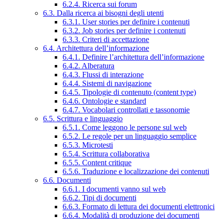
6.2.4. Ricerca sui forum
6.3. Dalla ricerca ai bisogni degli utenti
6.3.1. User stories per definire i contenuti
6.3.2. Job stories per definire i contenuti
6.3.3. Criteri di accettazione
6.4. Architettura dell’informazione
6.4.1. Definire l’architettura dell’informazione
6.4.2. Alberatura
6.4.3. Flussi di interazione
6.4.4. Sistemi di navigazione
6.4.5. Tipologie di contenuto (content type)
6.4.6. Ontologie e standard
6.4.7. Vocabolari controllati e tassonomie
6.5. Scrittura e linguaggio
6.5.1. Come leggono le persone sul web
6.5.2. Le regole per un linguaggio semplice
6.5.3. Microtesti
6.5.4. Scrittura collaborativa
6.5.5. Content critique
6.5.6. Traduzione e localizzazione dei contenuti
6.6. Documenti
6.6.1. I documenti vanno sul web
6.6.2. Tipi di documenti
6.6.3. Formato di lettura dei documenti elettronici
6.6.4. Modalità di produzione dei documenti