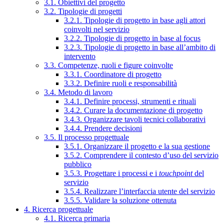
3.1. Obiettivi del progetto
3.2. Tipologie di progetti
3.2.1. Tipologie di progetto in base agli attori
coinvolti nel servizio
3.2.2. Tipologie di progetto in base al focus
3.2.3. Tipologie di progetto in base all’ambito di
intervento
3.3. Competenze, ruoli e figure coinvolte
3.3.1. Coordinatore di progetto
3.3.2. Definire ruoli e responsabilità
3.4. Metodo di lavoro
3.4.1. Definire processi, strumenti e rituali
3.4.2. Curare la documentazione di progetto
3.4.3. Organizzare tavoli tecnici collaborativi
3.4.4. Prendere decisioni
3.5. Il processo progettuale
3.5.1. Organizzare il progetto e la sua gestione
3.5.2. Comprendere il contesto d’uso del servizio
pubblico
3.5.3. Progettare i processi e i
touchpoint
del
servizio
3.5.4. Realizzare l’interfaccia utente del servizio
3.5.5. Validare la soluzione ottenuta
4. Ricerca progettuale
4.1. Ricerca primaria