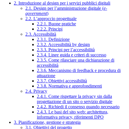
2. Introduzione al design per i servizi pubblici digitali
2.1. Design per l’amministrazione digitale (
e-
government
)
2.2. L’approccio progettuale
2.2.1. Buone pratiche
2.2.2. Principi
2.3. Accessibilità
2.3.1. Definizione
2.3.2. Accessibilità by design
2.3.3. Principi per l’accessibilità
2.3.4. Linee guida e criteri di successo
2.3.5. Come rilasciare una dichiarazione di
accessibilità
2.3.6. Meccanismo di feedback e procedura di
attuazione
2.3.7. Obiettivi accessibilità
2.3.8. Normativa e approfondimenti
2.4. Privacy
2.4.1. Come rispettare la privacy sin dalla
progettazione di un sito o servizio digitale
2.4.2. Richiedi il consenso quando necessario
2.4.3. Le basi del sito web: architettura,
informativa privacy, riferimenti DPO
3. Pianificazione, gestione e strategia
3.1. Obiettivi del progetto