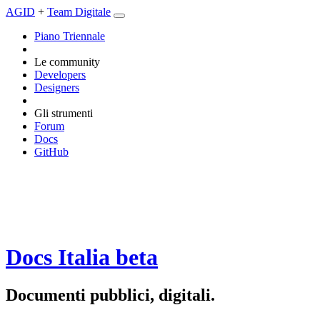
AGID
+
Team Digitale
Piano Triennale
Le community
Developers
Designers
Gli strumenti
Forum
Docs
GitHub
Docs Italia
beta
Documenti pubblici, digitali.