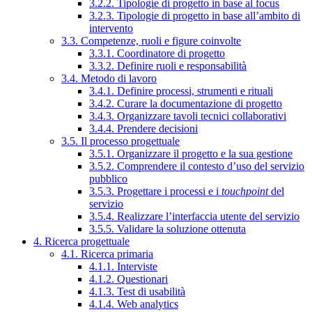
3.2.2. Tipologie di progetto in base al focus
3.2.3. Tipologie di progetto in base all’ambito di
intervento
3.3. Competenze, ruoli e figure coinvolte
3.3.1. Coordinatore di progetto
3.3.2. Definire ruoli e responsabilità
3.4. Metodo di lavoro
3.4.1. Definire processi, strumenti e rituali
3.4.2. Curare la documentazione di progetto
3.4.3. Organizzare tavoli tecnici collaborativi
3.4.4. Prendere decisioni
3.5. Il processo progettuale
3.5.1. Organizzare il progetto e la sua gestione
3.5.2. Comprendere il contesto d’uso del servizio
pubblico
3.5.3. Progettare i processi e i
touchpoint
del
servizio
3.5.4. Realizzare l’interfaccia utente del servizio
3.5.5. Validare la soluzione ottenuta
4. Ricerca progettuale
4.1. Ricerca primaria
4.1.1. Interviste
4.1.2. Questionari
4.1.3. Test di usabilità
4.1.4. Web analytics