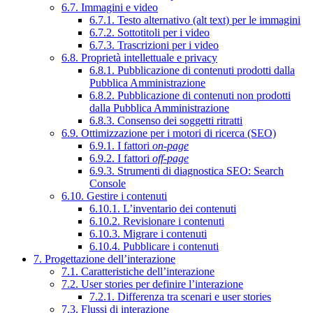
6.7. Immagini e video
6.7.1. Testo alternativo (alt text) per le immagini
6.7.2. Sottotitoli per i video
6.7.3. Trascrizioni per i video
6.8. Proprietà intellettuale e privacy
6.8.1. Pubblicazione di contenuti prodotti dalla
Pubblica Amministrazione
6.8.2. Pubblicazione di contenuti non prodotti
dalla Pubblica Amministrazione
6.8.3. Consenso dei soggetti ritratti
6.9. Ottimizzazione per i motori di ricerca (SEO)
6.9.1. I fattori
on-page
6.9.2. I fattori
off-page
6.9.3. Strumenti di diagnostica SEO: Search
Console
6.10. Gestire i contenuti
6.10.1. L’inventario dei contenuti
6.10.2. Revisionare i contenuti
6.10.3. Migrare i contenuti
6.10.4. Pubblicare i contenuti
7. Progettazione dell’interazione
7.1. Caratteristiche dell’interazione
7.2. User stories per definire l’interazione
7.2.1. Differenza tra scenari e user stories
7.3. Flussi di interazione