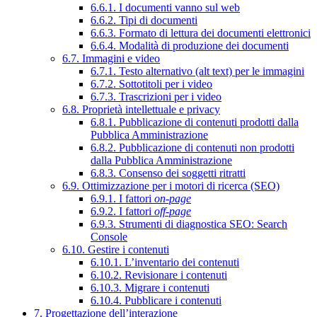
6.6.1. I documenti vanno sul web
6.6.2. Tipi di documenti
6.6.3. Formato di lettura dei documenti elettronici
6.6.4. Modalità di produzione dei documenti
6.7. Immagini e video
6.7.1. Testo alternativo (alt text) per le immagini
6.7.2. Sottotitoli per i video
6.7.3. Trascrizioni per i video
6.8. Proprietà intellettuale e privacy
6.8.1. Pubblicazione di contenuti prodotti dalla
Pubblica Amministrazione
6.8.2. Pubblicazione di contenuti non prodotti
dalla Pubblica Amministrazione
6.8.3. Consenso dei soggetti ritratti
6.9. Ottimizzazione per i motori di ricerca (SEO)
6.9.1. I fattori
on-page
6.9.2. I fattori
off-page
6.9.3. Strumenti di diagnostica SEO: Search
Console
6.10. Gestire i contenuti
6.10.1. L’inventario dei contenuti
6.10.2. Revisionare i contenuti
6.10.3. Migrare i contenuti
6.10.4. Pubblicare i contenuti
7. Progettazione dell’interazione