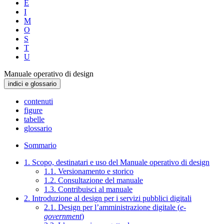
E
I
M
O
S
T
U
Manuale operativo di design
indici e glossario
contenuti
figure
tabelle
glossario
Sommario
1. Scopo, destinatari e uso del Manuale operativo di design
1.1. Versionamento e storico
1.2. Consultazione del manuale
1.3. Contribuisci al manuale
2. Introduzione al design per i servizi pubblici digitali
2.1. Design per l’amministrazione digitale (
e-
government
)