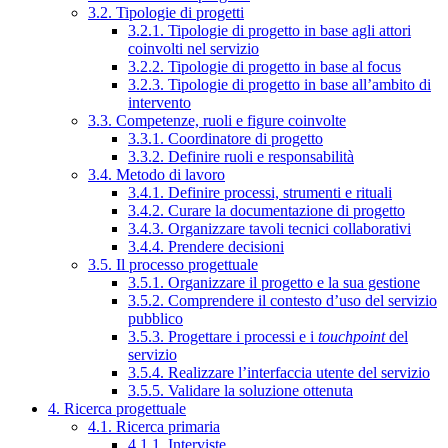
3.2. Tipologie di progetti
3.2.1. Tipologie di progetto in base agli attori
coinvolti nel servizio
3.2.2. Tipologie di progetto in base al focus
3.2.3. Tipologie di progetto in base all’ambito di
intervento
3.3. Competenze, ruoli e figure coinvolte
3.3.1. Coordinatore di progetto
3.3.2. Definire ruoli e responsabilità
3.4. Metodo di lavoro
3.4.1. Definire processi, strumenti e rituali
3.4.2. Curare la documentazione di progetto
3.4.3. Organizzare tavoli tecnici collaborativi
3.4.4. Prendere decisioni
3.5. Il processo progettuale
3.5.1. Organizzare il progetto e la sua gestione
3.5.2. Comprendere il contesto d’uso del servizio
pubblico
3.5.3. Progettare i processi e i
touchpoint
del
servizio
3.5.4. Realizzare l’interfaccia utente del servizio
3.5.5. Validare la soluzione ottenuta
4. Ricerca progettuale
4.1. Ricerca primaria
4.1.1. Interviste