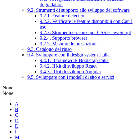
degradation
9.2. Strumenti di supporto allo sviluppo del software
9.2.1. Feature detection
9.2.2. Verificare le feature disponibili con Can I
use
9.2.3. Strumenti e risorse per CSS e JavaScript
9.2.4. Supporto browser
9.2.5. Misurare le prestazioni
9.3. Catalogo del riuso
9.4. Sviluppare con il design system .italia
9.4.1. Il framework Bootstrap Italia
9.4.2. Il kit di sviluppo React
9.4.3. Il kit di sviluppo Angular
9.5. Sviluppare con i modelli di sito e servizi
None
None
A
B
C
D
E
I
M