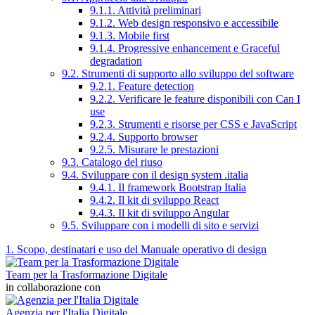
9.1.1. Attività preliminari
9.1.2. Web design responsivo e accessibile
9.1.3. Mobile first
9.1.4. Progressive enhancement e Graceful
degradation
9.2. Strumenti di supporto allo sviluppo del software
9.2.1. Feature detection
9.2.2. Verificare le feature disponibili con Can I
use
9.2.3. Strumenti e risorse per CSS e JavaScript
9.2.4. Supporto browser
9.2.5. Misurare le prestazioni
9.3. Catalogo del riuso
9.4. Sviluppare con il design system .italia
9.4.1. Il framework Bootstrap Italia
9.4.2. Il kit di sviluppo React
9.4.3. Il kit di sviluppo Angular
9.5. Sviluppare con i modelli di sito e servizi
1. Scopo, destinatari e uso del Manuale operativo di design
Team per la Trasformazione Digitale
in collaborazione con
Agenzia per l'Italia Digitale