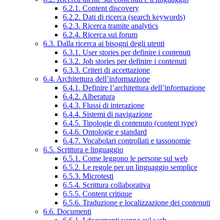
6.2.1. Content discovery
6.2.2. Dati di ricerca (search keywords)
6.2.3. Ricerca tramite analytics
6.2.4. Ricerca sui forum
6.3. Dalla ricerca ai bisogni degli utenti
6.3.1. User stories per definire i contenuti
6.3.2. Job stories per definire i contenuti
6.3.3. Criteri di accettazione
6.4. Architettura dell’informazione
6.4.1. Definire l’architettura dell’informazione
6.4.2. Alberatura
6.4.3. Flussi di interazione
6.4.4. Sistemi di navigazione
6.4.5. Tipologie di contenuto (content type)
6.4.6. Ontologie e standard
6.4.7. Vocabolari controllati e tassonomie
6.5. Scrittura e linguaggio
6.5.1. Come leggono le persone sul web
6.5.2. Le regole per un linguaggio semplice
6.5.3. Microtesti
6.5.4. Scrittura collaborativa
6.5.5. Content critique
6.5.6. Traduzione e localizzazione dei contenuti
6.6. Documenti