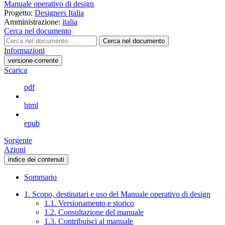
Manuale operativo di design
Progetto:
Designers Italia
Amministrazione:
italia
Cerca nel documento
Cerca nel documento
Informazioni
versione-corrente
Scarica
pdf
html
epub
Sorgente
Azioni
indice dei contenuti
Sommario
1. Scopo, destinatari e uso del Manuale operativo di design
1.1. Versionamento e storico
1.2. Consultazione del manuale
1.3. Contribuisci al manuale