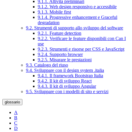
9.1.1. Attività preliminari
9.1.2. Web design responsivo e accessibile
9.1.3. Mobile first
9.1.4. Progressive enhancement e Graceful
degradation
9.2. Strumenti di supporto allo sviluppo del software
9.2.1. Feature detection
9.2.2. Verificare le feature disponibili con Can I
use
9.2.3. Strumenti e risorse per CSS e JavaScript
9.2.4. Supporto browser
9.2.5. Misurare le prestazioni
9.3. Catalogo del riuso
9.4. Sviluppare con il design system .italia
9.4.1. Il framework Bootstrap Italia
9.4.2. Il kit di sviluppo React
9.4.3. Il kit di sviluppo Angular
9.5. Sviluppare con i modelli di sito e servizi
glossario
A
B
C
D