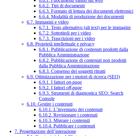
6.6.1. I documenti vanno sul web
6.6.2. Tipi di documenti
6.6.3. Formato di lettura dei documenti elettronici
6.6.4. Modalità di produzione dei documenti
6.7. Immagini e video
6.7.1. Testo alternativo (alt text) per le immagini
6.7.2. Sottotitoli per i video
6.7.3. Trascrizioni per i video
6.8. Proprietà intellettuale e privacy
6.8.1. Pubblicazione di contenuti prodotti dalla
Pubblica Amministrazione
6.8.2. Pubblicazione di contenuti non prodotti
dalla Pubblica Amministrazione
6.8.3. Consenso dei soggetti ritratti
6.9. Ottimizzazione per i motori di ricerca (SEO)
6.9.1. I fattori
on-page
6.9.2. I fattori
off-page
6.9.3. Strumenti di diagnostica SEO: Search
Console
6.10. Gestire i contenuti
6.10.1. L’inventario dei contenuti
6.10.2. Revisionare i contenuti
6.10.3. Migrare i contenuti
6.10.4. Pubblicare i contenuti
7. Progettazione dell’interazione