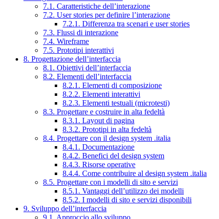
7.1. Caratteristiche dell’interazione
7.2. User stories per definire l’interazione
7.2.1. Differenza tra scenari e user stories
7.3. Flussi di interazione
7.4. Wireframe
7.5. Prototipi interattivi
8. Progettazione dell’interfaccia
8.1. Obiettivi dell’interfaccia
8.2. Elementi dell’interfaccia
8.2.1. Elementi di composizione
8.2.2. Elementi interattivi
8.2.3. Elementi testuali (microtesti)
8.3. Progettare e costruire in alta fedeltà
8.3.1. Layout di pagina
8.3.2. Prototipi in alta fedeltà
8.4. Progettare con il design system .italia
8.4.1. Documentazione
8.4.2. Benefici del design system
8.4.3. Risorse operative
8.4.4. Come contribuire al design system .italia
8.5. Progettare con i modelli di sito e servizi
8.5.1. Vantaggi dell’utilizzo dei modelli
8.5.2. I modelli di sito e servizi disponibili
9. Sviluppo dell’interfaccia
9.1. Approccio allo sviluppo