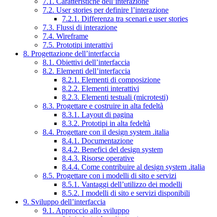
7.1. Caratteristiche dell’interazione
7.2. User stories per definire l’interazione
7.2.1. Differenza tra scenari e user stories
7.3. Flussi di interazione
7.4. Wireframe
7.5. Prototipi interattivi
8. Progettazione dell’interfaccia
8.1. Obiettivi dell’interfaccia
8.2. Elementi dell’interfaccia
8.2.1. Elementi di composizione
8.2.2. Elementi interattivi
8.2.3. Elementi testuali (microtesti)
8.3. Progettare e costruire in alta fedeltà
8.3.1. Layout di pagina
8.3.2. Prototipi in alta fedeltà
8.4. Progettare con il design system .italia
8.4.1. Documentazione
8.4.2. Benefici del design system
8.4.3. Risorse operative
8.4.4. Come contribuire al design system .italia
8.5. Progettare con i modelli di sito e servizi
8.5.1. Vantaggi dell’utilizzo dei modelli
8.5.2. I modelli di sito e servizi disponibili
9. Sviluppo dell’interfaccia
9.1. Approccio allo sviluppo