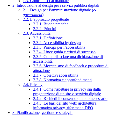
1.3. Contribuisci al manuale
2. Introduzione al design per i servizi pubblici digitali
2.1. Design per l’amministrazione digitale (
e-
government
)
2.2. L’approccio progettuale
2.2.1. Buone pratiche
2.2.2. Principi
2.3. Accessibilità
2.3.1. Definizione
2.3.2. Accessibilità by design
2.3.3. Principi per l’accessibilità
2.3.4. Linee guida e criteri di successo
2.3.5. Come rilasciare una dichiarazione di
accessibilità
2.3.6. Meccanismo di feedback e procedura di
attuazione
2.3.7. Obiettivi accessibilità
2.3.8. Normativa e approfondimenti
2.4. Privacy
2.4.1. Come rispettare la privacy sin dalla
progettazione di un sito o servizio digitale
2.4.2. Richiedi il consenso quando necessario
2.4.3. Le basi del sito web: architettura,
informativa privacy, riferimenti DPO
3. Pianificazione, gestione e strategia