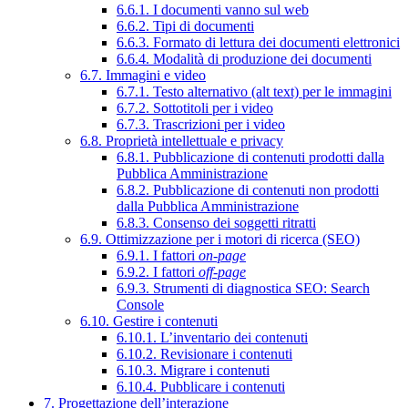
6.6.1. I documenti vanno sul web
6.6.2. Tipi di documenti
6.6.3. Formato di lettura dei documenti elettronici
6.6.4. Modalità di produzione dei documenti
6.7. Immagini e video
6.7.1. Testo alternativo (alt text) per le immagini
6.7.2. Sottotitoli per i video
6.7.3. Trascrizioni per i video
6.8. Proprietà intellettuale e privacy
6.8.1. Pubblicazione di contenuti prodotti dalla
Pubblica Amministrazione
6.8.2. Pubblicazione di contenuti non prodotti
dalla Pubblica Amministrazione
6.8.3. Consenso dei soggetti ritratti
6.9. Ottimizzazione per i motori di ricerca (SEO)
6.9.1. I fattori
on-page
6.9.2. I fattori
off-page
6.9.3. Strumenti di diagnostica SEO: Search
Console
6.10. Gestire i contenuti
6.10.1. L’inventario dei contenuti
6.10.2. Revisionare i contenuti
6.10.3. Migrare i contenuti
6.10.4. Pubblicare i contenuti
7. Progettazione dell’interazione