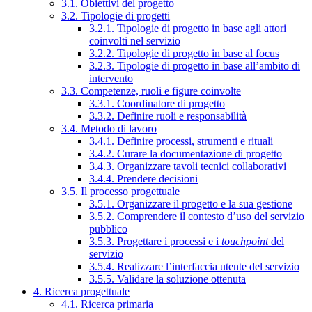
3.1. Obiettivi del progetto
3.2. Tipologie di progetti
3.2.1. Tipologie di progetto in base agli attori
coinvolti nel servizio
3.2.2. Tipologie di progetto in base al focus
3.2.3. Tipologie di progetto in base all’ambito di
intervento
3.3. Competenze, ruoli e figure coinvolte
3.3.1. Coordinatore di progetto
3.3.2. Definire ruoli e responsabilità
3.4. Metodo di lavoro
3.4.1. Definire processi, strumenti e rituali
3.4.2. Curare la documentazione di progetto
3.4.3. Organizzare tavoli tecnici collaborativi
3.4.4. Prendere decisioni
3.5. Il processo progettuale
3.5.1. Organizzare il progetto e la sua gestione
3.5.2. Comprendere il contesto d’uso del servizio
pubblico
3.5.3. Progettare i processi e i
touchpoint
del
servizio
3.5.4. Realizzare l’interfaccia utente del servizio
3.5.5. Validare la soluzione ottenuta
4. Ricerca progettuale
4.1. Ricerca primaria