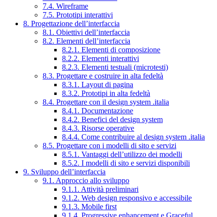
7.4. Wireframe
7.5. Prototipi interattivi
8. Progettazione dell’interfaccia
8.1. Obiettivi dell’interfaccia
8.2. Elementi dell’interfaccia
8.2.1. Elementi di composizione
8.2.2. Elementi interattivi
8.2.3. Elementi testuali (microtesti)
8.3. Progettare e costruire in alta fedeltà
8.3.1. Layout di pagina
8.3.2. Prototipi in alta fedeltà
8.4. Progettare con il design system .italia
8.4.1. Documentazione
8.4.2. Benefici del design system
8.4.3. Risorse operative
8.4.4. Come contribuire al design system .italia
8.5. Progettare con i modelli di sito e servizi
8.5.1. Vantaggi dell’utilizzo dei modelli
8.5.2. I modelli di sito e servizi disponibili
9. Sviluppo dell’interfaccia
9.1. Approccio allo sviluppo
9.1.1. Attività preliminari
9.1.2. Web design responsivo e accessibile
9.1.3. Mobile first
9.1.4. Progressive enhancement e Graceful