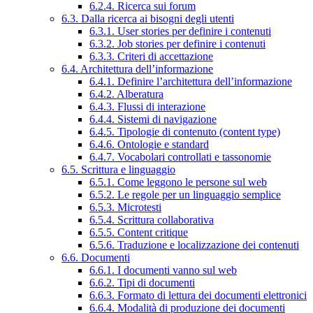
6.2.4. Ricerca sui forum
6.3. Dalla ricerca ai bisogni degli utenti
6.3.1. User stories per definire i contenuti
6.3.2. Job stories per definire i contenuti
6.3.3. Criteri di accettazione
6.4. Architettura dell’informazione
6.4.1. Definire l’architettura dell’informazione
6.4.2. Alberatura
6.4.3. Flussi di interazione
6.4.4. Sistemi di navigazione
6.4.5. Tipologie di contenuto (content type)
6.4.6. Ontologie e standard
6.4.7. Vocabolari controllati e tassonomie
6.5. Scrittura e linguaggio
6.5.1. Come leggono le persone sul web
6.5.2. Le regole per un linguaggio semplice
6.5.3. Microtesti
6.5.4. Scrittura collaborativa
6.5.5. Content critique
6.5.6. Traduzione e localizzazione dei contenuti
6.6. Documenti
6.6.1. I documenti vanno sul web
6.6.2. Tipi di documenti
6.6.3. Formato di lettura dei documenti elettronici
6.6.4. Modalità di produzione dei documenti