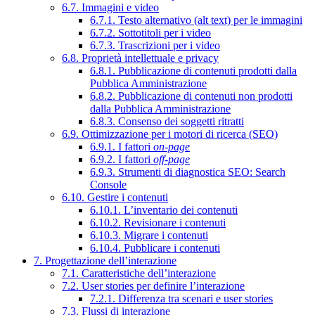
6.7. Immagini e video
6.7.1. Testo alternativo (alt text) per le immagini
6.7.2. Sottotitoli per i video
6.7.3. Trascrizioni per i video
6.8. Proprietà intellettuale e privacy
6.8.1. Pubblicazione di contenuti prodotti dalla
Pubblica Amministrazione
6.8.2. Pubblicazione di contenuti non prodotti
dalla Pubblica Amministrazione
6.8.3. Consenso dei soggetti ritratti
6.9. Ottimizzazione per i motori di ricerca (SEO)
6.9.1. I fattori
on-page
6.9.2. I fattori
off-page
6.9.3. Strumenti di diagnostica SEO: Search
Console
6.10. Gestire i contenuti
6.10.1. L’inventario dei contenuti
6.10.2. Revisionare i contenuti
6.10.3. Migrare i contenuti
6.10.4. Pubblicare i contenuti
7. Progettazione dell’interazione
7.1. Caratteristiche dell’interazione
7.2. User stories per definire l’interazione
7.2.1. Differenza tra scenari e user stories
7.3. Flussi di interazione