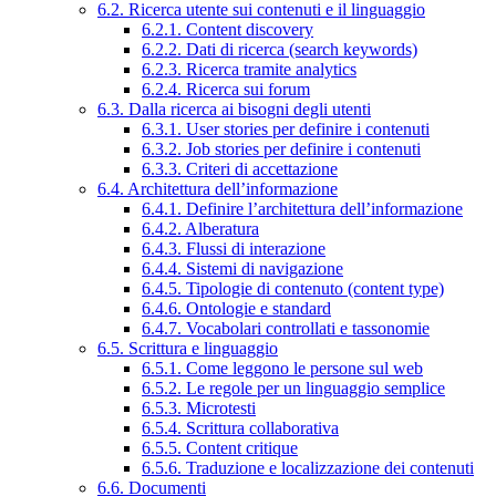
6.2. Ricerca utente sui contenuti e il linguaggio
6.2.1. Content discovery
6.2.2. Dati di ricerca (search keywords)
6.2.3. Ricerca tramite analytics
6.2.4. Ricerca sui forum
6.3. Dalla ricerca ai bisogni degli utenti
6.3.1. User stories per definire i contenuti
6.3.2. Job stories per definire i contenuti
6.3.3. Criteri di accettazione
6.4. Architettura dell’informazione
6.4.1. Definire l’architettura dell’informazione
6.4.2. Alberatura
6.4.3. Flussi di interazione
6.4.4. Sistemi di navigazione
6.4.5. Tipologie di contenuto (content type)
6.4.6. Ontologie e standard
6.4.7. Vocabolari controllati e tassonomie
6.5. Scrittura e linguaggio
6.5.1. Come leggono le persone sul web
6.5.2. Le regole per un linguaggio semplice
6.5.3. Microtesti
6.5.4. Scrittura collaborativa
6.5.5. Content critique
6.5.6. Traduzione e localizzazione dei contenuti
6.6. Documenti