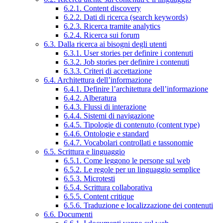
6.2.1. Content discovery
6.2.2. Dati di ricerca (search keywords)
6.2.3. Ricerca tramite analytics
6.2.4. Ricerca sui forum
6.3. Dalla ricerca ai bisogni degli utenti
6.3.1. User stories per definire i contenuti
6.3.2. Job stories per definire i contenuti
6.3.3. Criteri di accettazione
6.4. Architettura dell’informazione
6.4.1. Definire l’architettura dell’informazione
6.4.2. Alberatura
6.4.3. Flussi di interazione
6.4.4. Sistemi di navigazione
6.4.5. Tipologie di contenuto (content type)
6.4.6. Ontologie e standard
6.4.7. Vocabolari controllati e tassonomie
6.5. Scrittura e linguaggio
6.5.1. Come leggono le persone sul web
6.5.2. Le regole per un linguaggio semplice
6.5.3. Microtesti
6.5.4. Scrittura collaborativa
6.5.5. Content critique
6.5.6. Traduzione e localizzazione dei contenuti
6.6. Documenti