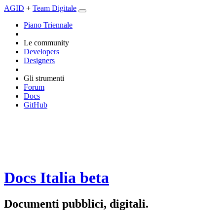
AGID
+
Team Digitale
Piano Triennale
Le community
Developers
Designers
Gli strumenti
Forum
Docs
GitHub
Docs Italia
beta
Documenti pubblici, digitali.