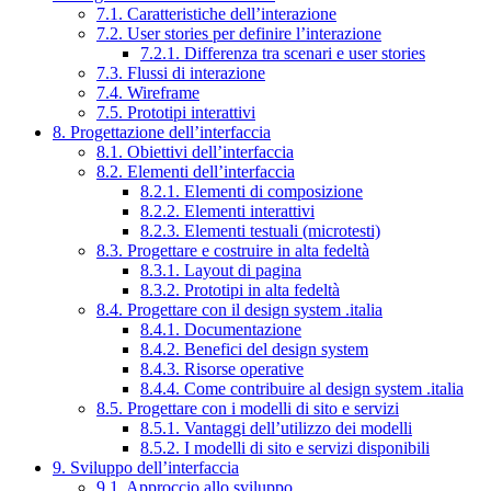
7.1. Caratteristiche dell’interazione
7.2. User stories per definire l’interazione
7.2.1. Differenza tra scenari e user stories
7.3. Flussi di interazione
7.4. Wireframe
7.5. Prototipi interattivi
8. Progettazione dell’interfaccia
8.1. Obiettivi dell’interfaccia
8.2. Elementi dell’interfaccia
8.2.1. Elementi di composizione
8.2.2. Elementi interattivi
8.2.3. Elementi testuali (microtesti)
8.3. Progettare e costruire in alta fedeltà
8.3.1. Layout di pagina
8.3.2. Prototipi in alta fedeltà
8.4. Progettare con il design system .italia
8.4.1. Documentazione
8.4.2. Benefici del design system
8.4.3. Risorse operative
8.4.4. Come contribuire al design system .italia
8.5. Progettare con i modelli di sito e servizi
8.5.1. Vantaggi dell’utilizzo dei modelli
8.5.2. I modelli di sito e servizi disponibili
9. Sviluppo dell’interfaccia
9.1. Approccio allo sviluppo