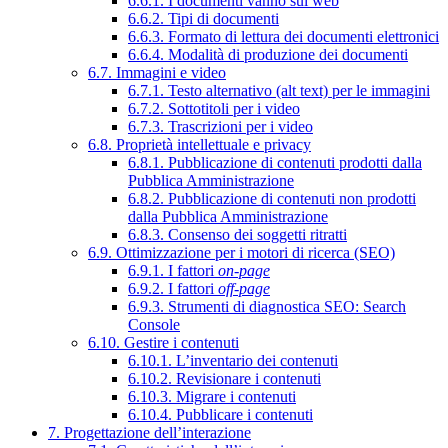
6.6.1. I documenti vanno sul web
6.6.2. Tipi di documenti
6.6.3. Formato di lettura dei documenti elettronici
6.6.4. Modalità di produzione dei documenti
6.7. Immagini e video
6.7.1. Testo alternativo (alt text) per le immagini
6.7.2. Sottotitoli per i video
6.7.3. Trascrizioni per i video
6.8. Proprietà intellettuale e privacy
6.8.1. Pubblicazione di contenuti prodotti dalla
Pubblica Amministrazione
6.8.2. Pubblicazione di contenuti non prodotti
dalla Pubblica Amministrazione
6.8.3. Consenso dei soggetti ritratti
6.9. Ottimizzazione per i motori di ricerca (SEO)
6.9.1. I fattori
on-page
6.9.2. I fattori
off-page
6.9.3. Strumenti di diagnostica SEO: Search
Console
6.10. Gestire i contenuti
6.10.1. L’inventario dei contenuti
6.10.2. Revisionare i contenuti
6.10.3. Migrare i contenuti
6.10.4. Pubblicare i contenuti
7. Progettazione dell’interazione