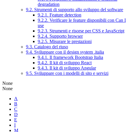
degradation
9.2. Strumenti di supporto allo sviluppo del software
9.2.1. Feature detection
9.2.2. Verificare le feature disponibili con Can I
use
9.2.3. Strumenti e risorse per CSS e JavaScript
9.2.4. Supporto browser
9.2.5. Misurare le prestazioni
9.3. Catalogo del riuso
9.4. Sviluppare con il design system .italia
9.4.1. Il framework Bootstrap Italia
9.4.2. Il kit di sviluppo React
9.4.3. Il kit di sviluppo Angular
9.5. Sviluppare con i modelli di sito e servizi
None
None
A
B
C
D
E
I
M