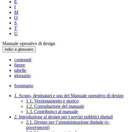
E
I
M
O
S
T
U
Manuale operativo di design
indici e glossario
contenuti
figure
tabelle
glossario
Sommario
1. Scopo, destinatari e uso del Manuale operativo di design
1.1. Versionamento e storico
1.2. Consultazione del manuale
1.3. Contribuisci al manuale
2. Introduzione al design per i servizi pubblici digitali
2.1. Design per l’amministrazione digitale (
e-
government
)