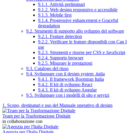
9.1.1. Attività preliminari
9.1.2. Web design responsivo e accessibile
9.1.3. Mobile first
9.1.4. Progressive enhancement e Graceful
degradation
9.2. Strumenti di supporto allo sviluppo del software
9.2.1. Feature detection
9.2.2. Verificare le feature disponibili con Can I
use
9.2.3. Strumenti e risorse per CSS e JavaScript
9.2.4. Supporto browser
9.2.5. Misurare le prestazioni
9.3. Catalogo del riuso
9.4. Sviluppare con il design system .italia
9.4.1. Il framework Bootstrap Italia
9.4.2. Il kit di sviluppo React
9.4.3. Il kit di sviluppo Angular
9.5. Sviluppare con i modelli di sito e servizi
1. Scopo, destinatari e uso del Manuale operativo di design
Team per la Trasformazione Digitale
in collaborazione con
Agenzia per l'Italia Digitale