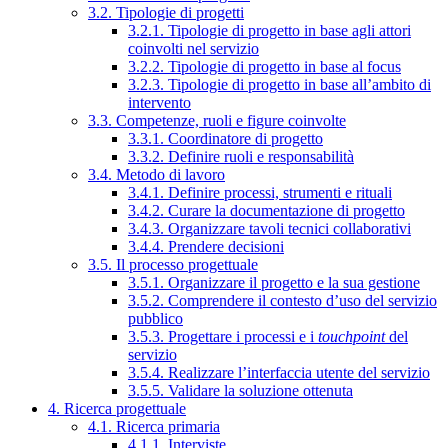
3.2. Tipologie di progetti
3.2.1. Tipologie di progetto in base agli attori
coinvolti nel servizio
3.2.2. Tipologie di progetto in base al focus
3.2.3. Tipologie di progetto in base all’ambito di
intervento
3.3. Competenze, ruoli e figure coinvolte
3.3.1. Coordinatore di progetto
3.3.2. Definire ruoli e responsabilità
3.4. Metodo di lavoro
3.4.1. Definire processi, strumenti e rituali
3.4.2. Curare la documentazione di progetto
3.4.3. Organizzare tavoli tecnici collaborativi
3.4.4. Prendere decisioni
3.5. Il processo progettuale
3.5.1. Organizzare il progetto e la sua gestione
3.5.2. Comprendere il contesto d’uso del servizio
pubblico
3.5.3. Progettare i processi e i
touchpoint
del
servizio
3.5.4. Realizzare l’interfaccia utente del servizio
3.5.5. Validare la soluzione ottenuta
4. Ricerca progettuale
4.1. Ricerca primaria
4.1.1. Interviste