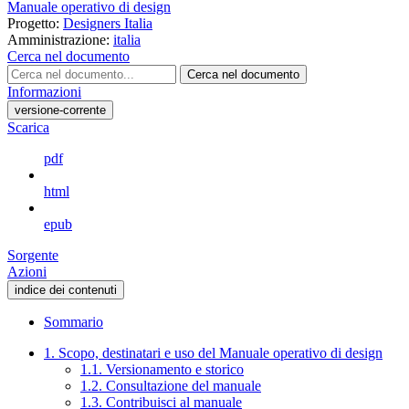
Manuale operativo di design
Progetto:
Designers Italia
Amministrazione:
italia
Cerca nel documento
Cerca nel documento
Informazioni
versione-corrente
Scarica
pdf
html
epub
Sorgente
Azioni
indice dei contenuti
Sommario
1. Scopo, destinatari e uso del Manuale operativo di design
1.1. Versionamento e storico
1.2. Consultazione del manuale
1.3. Contribuisci al manuale