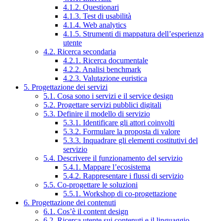
4.1.2. Questionari
4.1.3. Test di usabilità
4.1.4. Web analytics
4.1.5. Strumenti di mappatura dell’esperienza
utente
4.2. Ricerca secondaria
4.2.1. Ricerca documentale
4.2.2. Analisi benchmark
4.2.3. Valutazione euristica
5. Progettazione dei servizi
5.1. Cosa sono i servizi e il service design
5.2. Progettare servizi pubblici digitali
5.3. Definire il modello di servizio
5.3.1. Identificare gli attori coinvolti
5.3.2. Formulare la proposta di valore
5.3.3. Inquadrare gli elementi costitutivi del
servizio
5.4. Descrivere il funzionamento del servizio
5.4.1. Mappare l’ecosistema
5.4.2. Rappresentare i flussi di servizio
5.5. Co-progettare le soluzioni
5.5.1. Workshop di co-progettazione
6. Progettazione dei contenuti
6.1. Cos’è il content design
6.2. Ricerca utente sui contenuti e il linguaggio