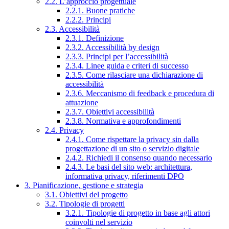
2.2. L’approccio progettuale
2.2.1. Buone pratiche
2.2.2. Principi
2.3. Accessibilità
2.3.1. Definizione
2.3.2. Accessibilità by design
2.3.3. Principi per l’accessibilità
2.3.4. Linee guida e criteri di successo
2.3.5. Come rilasciare una dichiarazione di
accessibilità
2.3.6. Meccanismo di feedback e procedura di
attuazione
2.3.7. Obiettivi accessibilità
2.3.8. Normativa e approfondimenti
2.4. Privacy
2.4.1. Come rispettare la privacy sin dalla
progettazione di un sito o servizio digitale
2.4.2. Richiedi il consenso quando necessario
2.4.3. Le basi del sito web: architettura,
informativa privacy, riferimenti DPO
3. Pianificazione, gestione e strategia
3.1. Obiettivi del progetto
3.2. Tipologie di progetti
3.2.1. Tipologie di progetto in base agli attori
coinvolti nel servizio