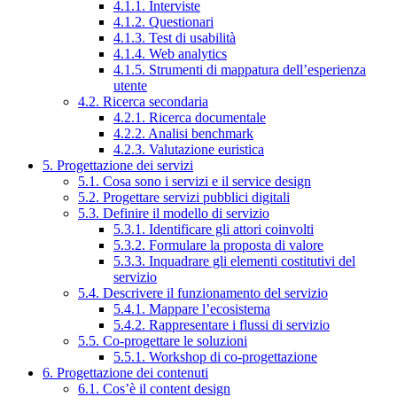
4.1.1. Interviste
4.1.2. Questionari
4.1.3. Test di usabilità
4.1.4. Web analytics
4.1.5. Strumenti di mappatura dell’esperienza
utente
4.2. Ricerca secondaria
4.2.1. Ricerca documentale
4.2.2. Analisi benchmark
4.2.3. Valutazione euristica
5. Progettazione dei servizi
5.1. Cosa sono i servizi e il service design
5.2. Progettare servizi pubblici digitali
5.3. Definire il modello di servizio
5.3.1. Identificare gli attori coinvolti
5.3.2. Formulare la proposta di valore
5.3.3. Inquadrare gli elementi costitutivi del
servizio
5.4. Descrivere il funzionamento del servizio
5.4.1. Mappare l’ecosistema
5.4.2. Rappresentare i flussi di servizio
5.5. Co-progettare le soluzioni
5.5.1. Workshop di co-progettazione
6. Progettazione dei contenuti
6.1. Cos’è il content design