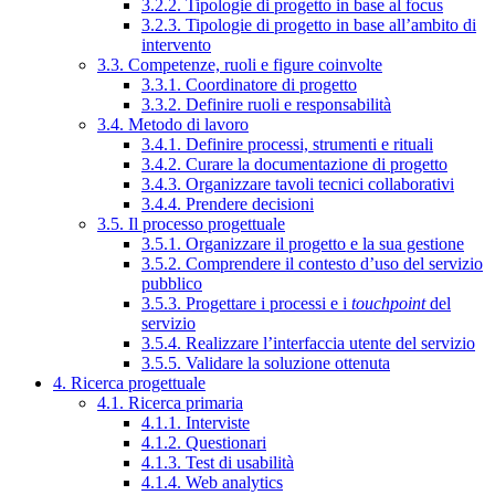
3.2.2. Tipologie di progetto in base al focus
3.2.3. Tipologie di progetto in base all’ambito di
intervento
3.3. Competenze, ruoli e figure coinvolte
3.3.1. Coordinatore di progetto
3.3.2. Definire ruoli e responsabilità
3.4. Metodo di lavoro
3.4.1. Definire processi, strumenti e rituali
3.4.2. Curare la documentazione di progetto
3.4.3. Organizzare tavoli tecnici collaborativi
3.4.4. Prendere decisioni
3.5. Il processo progettuale
3.5.1. Organizzare il progetto e la sua gestione
3.5.2. Comprendere il contesto d’uso del servizio
pubblico
3.5.3. Progettare i processi e i
touchpoint
del
servizio
3.5.4. Realizzare l’interfaccia utente del servizio
3.5.5. Validare la soluzione ottenuta
4. Ricerca progettuale
4.1. Ricerca primaria
4.1.1. Interviste
4.1.2. Questionari
4.1.3. Test di usabilità
4.1.4. Web analytics