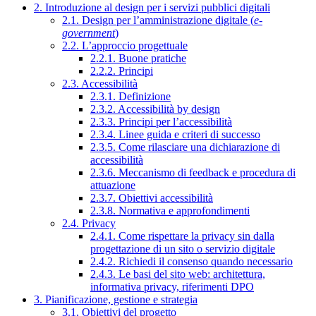
2. Introduzione al design per i servizi pubblici digitali
2.1. Design per l’amministrazione digitale (
e-
government
)
2.2. L’approccio progettuale
2.2.1. Buone pratiche
2.2.2. Principi
2.3. Accessibilità
2.3.1. Definizione
2.3.2. Accessibilità by design
2.3.3. Principi per l’accessibilità
2.3.4. Linee guida e criteri di successo
2.3.5. Come rilasciare una dichiarazione di
accessibilità
2.3.6. Meccanismo di feedback e procedura di
attuazione
2.3.7. Obiettivi accessibilità
2.3.8. Normativa e approfondimenti
2.4. Privacy
2.4.1. Come rispettare la privacy sin dalla
progettazione di un sito o servizio digitale
2.4.2. Richiedi il consenso quando necessario
2.4.3. Le basi del sito web: architettura,
informativa privacy, riferimenti DPO
3. Pianificazione, gestione e strategia
3.1. Obiettivi del progetto