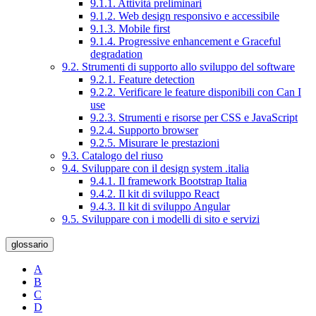
9.1.1. Attività preliminari
9.1.2. Web design responsivo e accessibile
9.1.3. Mobile first
9.1.4. Progressive enhancement e Graceful
degradation
9.2. Strumenti di supporto allo sviluppo del software
9.2.1. Feature detection
9.2.2. Verificare le feature disponibili con Can I
use
9.2.3. Strumenti e risorse per CSS e JavaScript
9.2.4. Supporto browser
9.2.5. Misurare le prestazioni
9.3. Catalogo del riuso
9.4. Sviluppare con il design system .italia
9.4.1. Il framework Bootstrap Italia
9.4.2. Il kit di sviluppo React
9.4.3. Il kit di sviluppo Angular
9.5. Sviluppare con i modelli di sito e servizi
glossario
A
B
C
D