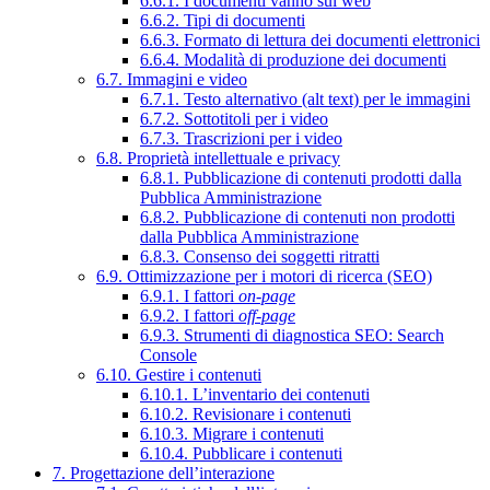
6.6.1. I documenti vanno sul web
6.6.2. Tipi di documenti
6.6.3. Formato di lettura dei documenti elettronici
6.6.4. Modalità di produzione dei documenti
6.7. Immagini e video
6.7.1. Testo alternativo (alt text) per le immagini
6.7.2. Sottotitoli per i video
6.7.3. Trascrizioni per i video
6.8. Proprietà intellettuale e privacy
6.8.1. Pubblicazione di contenuti prodotti dalla
Pubblica Amministrazione
6.8.2. Pubblicazione di contenuti non prodotti
dalla Pubblica Amministrazione
6.8.3. Consenso dei soggetti ritratti
6.9. Ottimizzazione per i motori di ricerca (SEO)
6.9.1. I fattori
on-page
6.9.2. I fattori
off-page
6.9.3. Strumenti di diagnostica SEO: Search
Console
6.10. Gestire i contenuti
6.10.1. L’inventario dei contenuti
6.10.2. Revisionare i contenuti
6.10.3. Migrare i contenuti
6.10.4. Pubblicare i contenuti
7. Progettazione dell’interazione