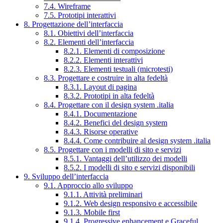
7.4. Wireframe
7.5. Prototipi interattivi
8. Progettazione dell’interfaccia
8.1. Obiettivi dell’interfaccia
8.2. Elementi dell’interfaccia
8.2.1. Elementi di composizione
8.2.2. Elementi interattivi
8.2.3. Elementi testuali (microtesti)
8.3. Progettare e costruire in alta fedeltà
8.3.1. Layout di pagina
8.3.2. Prototipi in alta fedeltà
8.4. Progettare con il design system .italia
8.4.1. Documentazione
8.4.2. Benefici del design system
8.4.3. Risorse operative
8.4.4. Come contribuire al design system .italia
8.5. Progettare con i modelli di sito e servizi
8.5.1. Vantaggi dell’utilizzo dei modelli
8.5.2. I modelli di sito e servizi disponibili
9. Sviluppo dell’interfaccia
9.1. Approccio allo sviluppo
9.1.1. Attività preliminari
9.1.2. Web design responsivo e accessibile
9.1.3. Mobile first
9.1.4. Progressive enhancement e Graceful