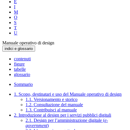
E
I
M
O
S
T
U
Manuale operativo di design
indici e glossario
contenuti
figure
tabelle
glossario
Sommario
1. Scopo, destinatari e uso del Manuale operativo di design
1.1. Versionamento e storico
1.2. Consultazione del manuale
1.3. Contribuisci al manuale
2. Introduzione al design per i servizi pubblici digitali
2.1. Design per l’amministrazione digitale (
e-
government
)