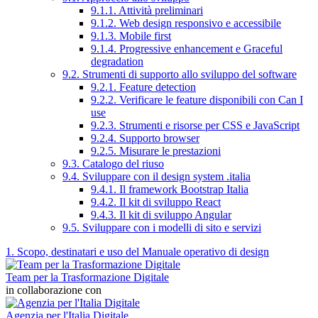
9.1.1. Attività preliminari
9.1.2. Web design responsivo e accessibile
9.1.3. Mobile first
9.1.4. Progressive enhancement e Graceful
degradation
9.2. Strumenti di supporto allo sviluppo del software
9.2.1. Feature detection
9.2.2. Verificare le feature disponibili con Can I
use
9.2.3. Strumenti e risorse per CSS e JavaScript
9.2.4. Supporto browser
9.2.5. Misurare le prestazioni
9.3. Catalogo del riuso
9.4. Sviluppare con il design system .italia
9.4.1. Il framework Bootstrap Italia
9.4.2. Il kit di sviluppo React
9.4.3. Il kit di sviluppo Angular
9.5. Sviluppare con i modelli di sito e servizi
1. Scopo, destinatari e uso del Manuale operativo di design
Team per la Trasformazione Digitale
in collaborazione con
Agenzia per l'Italia Digitale