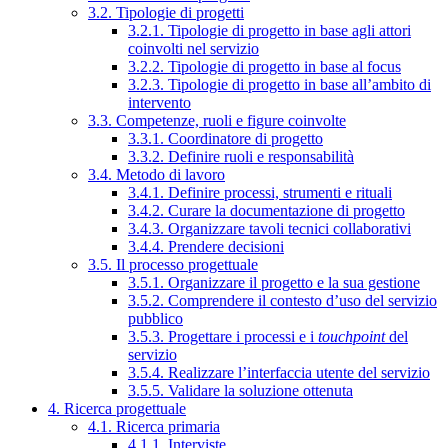
3.2. Tipologie di progetti
3.2.1. Tipologie di progetto in base agli attori
coinvolti nel servizio
3.2.2. Tipologie di progetto in base al focus
3.2.3. Tipologie di progetto in base all’ambito di
intervento
3.3. Competenze, ruoli e figure coinvolte
3.3.1. Coordinatore di progetto
3.3.2. Definire ruoli e responsabilità
3.4. Metodo di lavoro
3.4.1. Definire processi, strumenti e rituali
3.4.2. Curare la documentazione di progetto
3.4.3. Organizzare tavoli tecnici collaborativi
3.4.4. Prendere decisioni
3.5. Il processo progettuale
3.5.1. Organizzare il progetto e la sua gestione
3.5.2. Comprendere il contesto d’uso del servizio
pubblico
3.5.3. Progettare i processi e i
touchpoint
del
servizio
3.5.4. Realizzare l’interfaccia utente del servizio
3.5.5. Validare la soluzione ottenuta
4. Ricerca progettuale
4.1. Ricerca primaria
4.1.1. Interviste