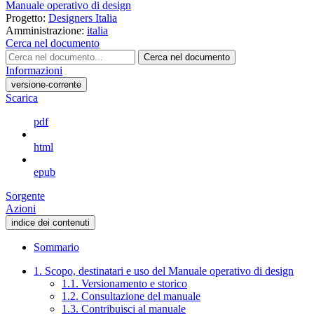
Manuale operativo di design
Progetto:
Designers Italia
Amministrazione:
italia
Cerca nel documento
Cerca nel documento
Informazioni
versione-corrente
Scarica
pdf
html
epub
Sorgente
Azioni
indice dei contenuti
Sommario
1. Scopo, destinatari e uso del Manuale operativo di design
1.1. Versionamento e storico
1.2. Consultazione del manuale
1.3. Contribuisci al manuale