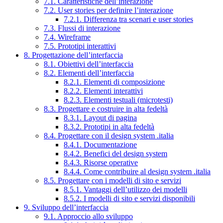
7.1. Caratteristiche dell’interazione
7.2. User stories per definire l’interazione
7.2.1. Differenza tra scenari e user stories
7.3. Flussi di interazione
7.4. Wireframe
7.5. Prototipi interattivi
8. Progettazione dell’interfaccia
8.1. Obiettivi dell’interfaccia
8.2. Elementi dell’interfaccia
8.2.1. Elementi di composizione
8.2.2. Elementi interattivi
8.2.3. Elementi testuali (microtesti)
8.3. Progettare e costruire in alta fedeltà
8.3.1. Layout di pagina
8.3.2. Prototipi in alta fedeltà
8.4. Progettare con il design system .italia
8.4.1. Documentazione
8.4.2. Benefici del design system
8.4.3. Risorse operative
8.4.4. Come contribuire al design system .italia
8.5. Progettare con i modelli di sito e servizi
8.5.1. Vantaggi dell’utilizzo dei modelli
8.5.2. I modelli di sito e servizi disponibili
9. Sviluppo dell’interfaccia
9.1. Approccio allo sviluppo