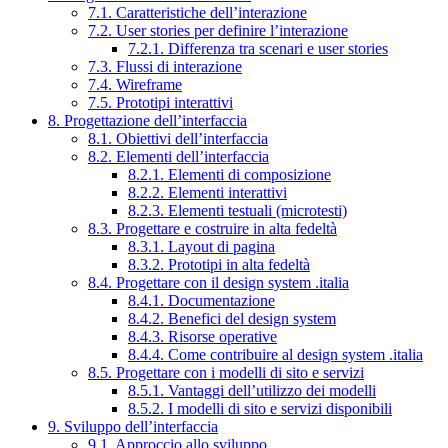
7.1. Caratteristiche dell’interazione
7.2. User stories per definire l’interazione
7.2.1. Differenza tra scenari e user stories
7.3. Flussi di interazione
7.4. Wireframe
7.5. Prototipi interattivi
8. Progettazione dell’interfaccia
8.1. Obiettivi dell’interfaccia
8.2. Elementi dell’interfaccia
8.2.1. Elementi di composizione
8.2.2. Elementi interattivi
8.2.3. Elementi testuali (microtesti)
8.3. Progettare e costruire in alta fedeltà
8.3.1. Layout di pagina
8.3.2. Prototipi in alta fedeltà
8.4. Progettare con il design system .italia
8.4.1. Documentazione
8.4.2. Benefici del design system
8.4.3. Risorse operative
8.4.4. Come contribuire al design system .italia
8.5. Progettare con i modelli di sito e servizi
8.5.1. Vantaggi dell’utilizzo dei modelli
8.5.2. I modelli di sito e servizi disponibili
9. Sviluppo dell’interfaccia
9.1. Approccio allo sviluppo