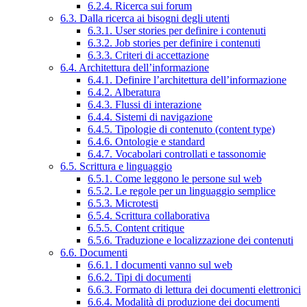
6.2.4. Ricerca sui forum
6.3. Dalla ricerca ai bisogni degli utenti
6.3.1. User stories per definire i contenuti
6.3.2. Job stories per definire i contenuti
6.3.3. Criteri di accettazione
6.4. Architettura dell’informazione
6.4.1. Definire l’architettura dell’informazione
6.4.2. Alberatura
6.4.3. Flussi di interazione
6.4.4. Sistemi di navigazione
6.4.5. Tipologie di contenuto (content type)
6.4.6. Ontologie e standard
6.4.7. Vocabolari controllati e tassonomie
6.5. Scrittura e linguaggio
6.5.1. Come leggono le persone sul web
6.5.2. Le regole per un linguaggio semplice
6.5.3. Microtesti
6.5.4. Scrittura collaborativa
6.5.5. Content critique
6.5.6. Traduzione e localizzazione dei contenuti
6.6. Documenti
6.6.1. I documenti vanno sul web
6.6.2. Tipi di documenti
6.6.3. Formato di lettura dei documenti elettronici
6.6.4. Modalità di produzione dei documenti