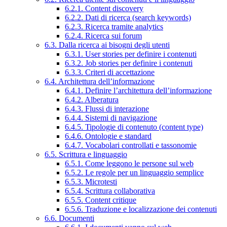
6.2.1. Content discovery
6.2.2. Dati di ricerca (search keywords)
6.2.3. Ricerca tramite analytics
6.2.4. Ricerca sui forum
6.3. Dalla ricerca ai bisogni degli utenti
6.3.1. User stories per definire i contenuti
6.3.2. Job stories per definire i contenuti
6.3.3. Criteri di accettazione
6.4. Architettura dell’informazione
6.4.1. Definire l’architettura dell’informazione
6.4.2. Alberatura
6.4.3. Flussi di interazione
6.4.4. Sistemi di navigazione
6.4.5. Tipologie di contenuto (content type)
6.4.6. Ontologie e standard
6.4.7. Vocabolari controllati e tassonomie
6.5. Scrittura e linguaggio
6.5.1. Come leggono le persone sul web
6.5.2. Le regole per un linguaggio semplice
6.5.3. Microtesti
6.5.4. Scrittura collaborativa
6.5.5. Content critique
6.5.6. Traduzione e localizzazione dei contenuti
6.6. Documenti