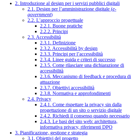
2. Introduzione al design per i servizi pubblici digitali
2.1. Design per l’amministrazione digitale (
e-
government
)
2.2. L’approccio progettuale
2.2.1. Buone pratiche
2.2.2. Principi
2.3. Accessibilità
2.3.1. Definizione
2.3.2. Accessibilità by design
2.3.3. Principi per l’accessibilità
2.3.4. Linee guida e criteri di successo
2.3.5. Come rilasciare una dichiarazione di
accessibilità
2.3.6. Meccanismo di feedback e procedura di
attuazione
2.3.7. Obiettivi accessibilità
2.3.8. Normativa e approfondimenti
2.4. Privacy
2.4.1. Come rispettare la privacy sin dalla
progettazione di un sito o servizio digitale
2.4.2. Richiedi il consenso quando necessario
2.4.3. Le basi del sito web: architettura,
informativa privacy, riferimenti DPO
3. Pianificazione, gestione e strategia
3.1. Obiettivi del progetto