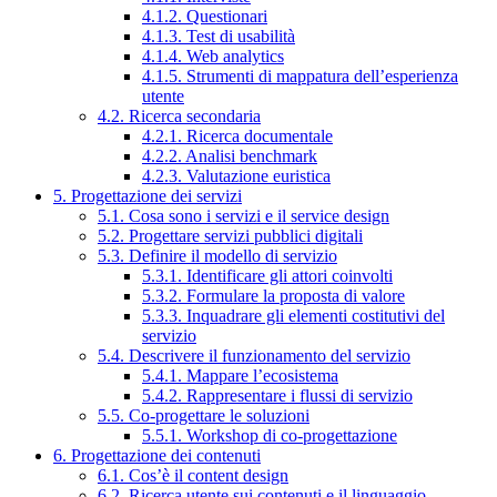
4.1.2. Questionari
4.1.3. Test di usabilità
4.1.4. Web analytics
4.1.5. Strumenti di mappatura dell’esperienza
utente
4.2. Ricerca secondaria
4.2.1. Ricerca documentale
4.2.2. Analisi benchmark
4.2.3. Valutazione euristica
5. Progettazione dei servizi
5.1. Cosa sono i servizi e il service design
5.2. Progettare servizi pubblici digitali
5.3. Definire il modello di servizio
5.3.1. Identificare gli attori coinvolti
5.3.2. Formulare la proposta di valore
5.3.3. Inquadrare gli elementi costitutivi del
servizio
5.4. Descrivere il funzionamento del servizio
5.4.1. Mappare l’ecosistema
5.4.2. Rappresentare i flussi di servizio
5.5. Co-progettare le soluzioni
5.5.1. Workshop di co-progettazione
6. Progettazione dei contenuti
6.1. Cos’è il content design
6.2. Ricerca utente sui contenuti e il linguaggio