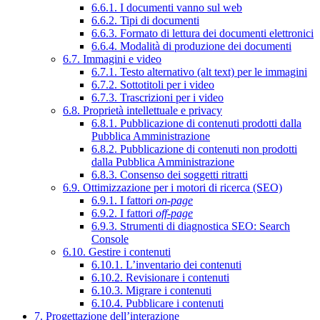
6.6.1. I documenti vanno sul web
6.6.2. Tipi di documenti
6.6.3. Formato di lettura dei documenti elettronici
6.6.4. Modalità di produzione dei documenti
6.7. Immagini e video
6.7.1. Testo alternativo (alt text) per le immagini
6.7.2. Sottotitoli per i video
6.7.3. Trascrizioni per i video
6.8. Proprietà intellettuale e privacy
6.8.1. Pubblicazione di contenuti prodotti dalla
Pubblica Amministrazione
6.8.2. Pubblicazione di contenuti non prodotti
dalla Pubblica Amministrazione
6.8.3. Consenso dei soggetti ritratti
6.9. Ottimizzazione per i motori di ricerca (SEO)
6.9.1. I fattori
on-page
6.9.2. I fattori
off-page
6.9.3. Strumenti di diagnostica SEO: Search
Console
6.10. Gestire i contenuti
6.10.1. L’inventario dei contenuti
6.10.2. Revisionare i contenuti
6.10.3. Migrare i contenuti
6.10.4. Pubblicare i contenuti
7. Progettazione dell’interazione