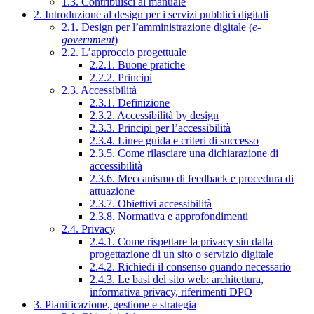
1.3. Contribuisci al manuale
2. Introduzione al design per i servizi pubblici digitali
2.1. Design per l’amministrazione digitale (
e-
government
)
2.2. L’approccio progettuale
2.2.1. Buone pratiche
2.2.2. Principi
2.3. Accessibilità
2.3.1. Definizione
2.3.2. Accessibilità by design
2.3.3. Principi per l’accessibilità
2.3.4. Linee guida e criteri di successo
2.3.5. Come rilasciare una dichiarazione di
accessibilità
2.3.6. Meccanismo di feedback e procedura di
attuazione
2.3.7. Obiettivi accessibilità
2.3.8. Normativa e approfondimenti
2.4. Privacy
2.4.1. Come rispettare la privacy sin dalla
progettazione di un sito o servizio digitale
2.4.2. Richiedi il consenso quando necessario
2.4.3. Le basi del sito web: architettura,
informativa privacy, riferimenti DPO
3. Pianificazione, gestione e strategia