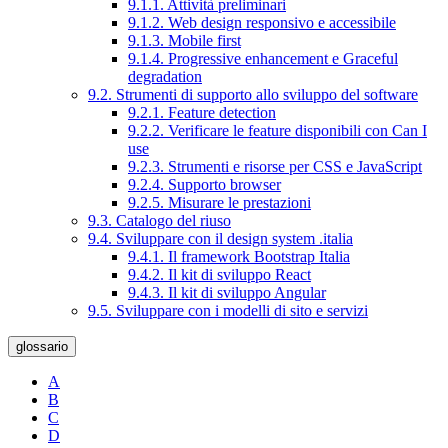
9.1.1. Attività preliminari
9.1.2. Web design responsivo e accessibile
9.1.3. Mobile first
9.1.4. Progressive enhancement e Graceful
degradation
9.2. Strumenti di supporto allo sviluppo del software
9.2.1. Feature detection
9.2.2. Verificare le feature disponibili con Can I
use
9.2.3. Strumenti e risorse per CSS e JavaScript
9.2.4. Supporto browser
9.2.5. Misurare le prestazioni
9.3. Catalogo del riuso
9.4. Sviluppare con il design system .italia
9.4.1. Il framework Bootstrap Italia
9.4.2. Il kit di sviluppo React
9.4.3. Il kit di sviluppo Angular
9.5. Sviluppare con i modelli di sito e servizi
glossario
A
B
C
D