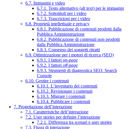
6.7. Immagini e video
6.7.1. Testo alternativo (alt text) per le immagini
6.7.2. Sottotitoli per i video
6.7.3. Trascrizioni per i video
6.8. Proprietà intellettuale e privacy
6.8.1. Pubblicazione di contenuti prodotti dalla
Pubblica Amministrazione
6.8.2. Pubblicazione di contenuti non prodotti
dalla Pubblica Amministrazione
6.8.3. Consenso dei soggetti ritratti
6.9. Ottimizzazione per i motori di ricerca (SEO)
6.9.1. I fattori
on-page
6.9.2. I fattori
off-page
6.9.3. Strumenti di diagnostica SEO: Search
Console
6.10. Gestire i contenuti
6.10.1. L’inventario dei contenuti
6.10.2. Revisionare i contenuti
6.10.3. Migrare i contenuti
6.10.4. Pubblicare i contenuti
7. Progettazione dell’interazione
7.1. Caratteristiche dell’interazione
7.2. User stories per definire l’interazione
7.2.1. Differenza tra scenari e user stories
7.3. Flussi di interazione