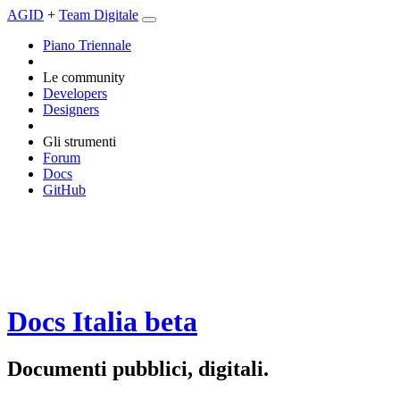
AGID
+
Team Digitale
Piano Triennale
Le community
Developers
Designers
Gli strumenti
Forum
Docs
GitHub
Docs Italia
beta
Documenti pubblici, digitali.