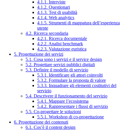
4.1.1. Interviste
4.1.2. Questionari
4.1.3. Test di usabilità
4.1.4. Web analytics
4.1.5. Strumenti di mappatura dell’esperienza
utente
4.2. Ricerca secondaria
4.2.1. Ricerca documentale
4.2.2. Analisi benchmark
4.2.3. Valutazione euristica
5. Progettazione dei servizi
5.1. Cosa sono i servizi e il service design
5.2. Progettare servizi pubblici digitali
5.3. Definire il modello di servizio
5.3.1. Identificare gli attori coinvolti
5.3.2. Formulare la proposta di valore
5.3.3. Inquadrare gli elementi costitutivi del
servizio
5.4. Descrivere il funzionamento del servizio
5.4.1. Mappare l’ecosistema
5.4.2. Rappresentare i flussi di servizio
5.5. Co-progettare le soluzioni
5.5.1. Workshop di co-progettazione
6. Progettazione dei contenuti
6.1. Cos’è il content design