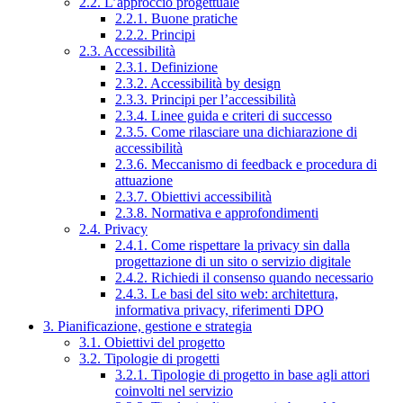
2.2. L’approccio progettuale
2.2.1. Buone pratiche
2.2.2. Principi
2.3. Accessibilità
2.3.1. Definizione
2.3.2. Accessibilità by design
2.3.3. Principi per l’accessibilità
2.3.4. Linee guida e criteri di successo
2.3.5. Come rilasciare una dichiarazione di
accessibilità
2.3.6. Meccanismo di feedback e procedura di
attuazione
2.3.7. Obiettivi accessibilità
2.3.8. Normativa e approfondimenti
2.4. Privacy
2.4.1. Come rispettare la privacy sin dalla
progettazione di un sito o servizio digitale
2.4.2. Richiedi il consenso quando necessario
2.4.3. Le basi del sito web: architettura,
informativa privacy, riferimenti DPO
3. Pianificazione, gestione e strategia
3.1. Obiettivi del progetto
3.2. Tipologie di progetti
3.2.1. Tipologie di progetto in base agli attori
coinvolti nel servizio