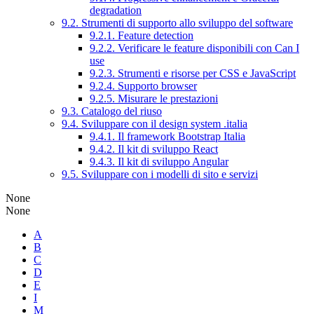
degradation
9.2. Strumenti di supporto allo sviluppo del software
9.2.1. Feature detection
9.2.2. Verificare le feature disponibili con Can I
use
9.2.3. Strumenti e risorse per CSS e JavaScript
9.2.4. Supporto browser
9.2.5. Misurare le prestazioni
9.3. Catalogo del riuso
9.4. Sviluppare con il design system .italia
9.4.1. Il framework Bootstrap Italia
9.4.2. Il kit di sviluppo React
9.4.3. Il kit di sviluppo Angular
9.5. Sviluppare con i modelli di sito e servizi
None
None
A
B
C
D
E
I
M