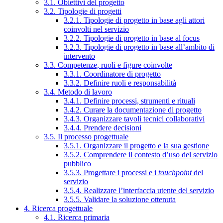
3.1. Obiettivi del progetto
3.2. Tipologie di progetti
3.2.1. Tipologie di progetto in base agli attori
coinvolti nel servizio
3.2.2. Tipologie di progetto in base al focus
3.2.3. Tipologie di progetto in base all’ambito di
intervento
3.3. Competenze, ruoli e figure coinvolte
3.3.1. Coordinatore di progetto
3.3.2. Definire ruoli e responsabilità
3.4. Metodo di lavoro
3.4.1. Definire processi, strumenti e rituali
3.4.2. Curare la documentazione di progetto
3.4.3. Organizzare tavoli tecnici collaborativi
3.4.4. Prendere decisioni
3.5. Il processo progettuale
3.5.1. Organizzare il progetto e la sua gestione
3.5.2. Comprendere il contesto d’uso del servizio
pubblico
3.5.3. Progettare i processi e i
touchpoint
del
servizio
3.5.4. Realizzare l’interfaccia utente del servizio
3.5.5. Validare la soluzione ottenuta
4. Ricerca progettuale
4.1. Ricerca primaria