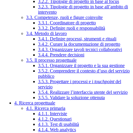
3.2.2. Tipologie di progetto in base al focus
3.2.3. Tipologie di progetto in base all’ambito di
intervento
3.3. Competenze, ruoli e figure coinvolte
3.3.1. Coordinatore di progetto
3.3.2. Definire ruoli e responsabilità
3.4. Metodo di lavoro
3.4.1. Definire processi, strumenti e rituali
3.4.2. Curare la documentazione di progetto
3.4.3. Organizzare tavoli tecnici collaborativi
3.4.4. Prendere decisioni
3.5. Il processo progettuale
3.5.1. Organizzare il progetto e la sua gestione
3.5.2. Comprendere il contesto d’uso del servizio
pubblico
3.5.3. Progettare i processi e i
touchpoint
del
servizio
3.5.4. Realizzare l’interfaccia utente del servizio
3.5.5. Validare la soluzione ottenuta
4. Ricerca progettuale
4.1. Ricerca primaria
4.1.1. Interviste
4.1.2. Questionari
4.1.3. Test di usabilità
4.1.4. Web analytics