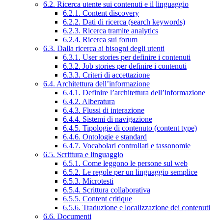
6.2. Ricerca utente sui contenuti e il linguaggio
6.2.1. Content discovery
6.2.2. Dati di ricerca (search keywords)
6.2.3. Ricerca tramite analytics
6.2.4. Ricerca sui forum
6.3. Dalla ricerca ai bisogni degli utenti
6.3.1. User stories per definire i contenuti
6.3.2. Job stories per definire i contenuti
6.3.3. Criteri di accettazione
6.4. Architettura dell’informazione
6.4.1. Definire l’architettura dell’informazione
6.4.2. Alberatura
6.4.3. Flussi di interazione
6.4.4. Sistemi di navigazione
6.4.5. Tipologie di contenuto (content type)
6.4.6. Ontologie e standard
6.4.7. Vocabolari controllati e tassonomie
6.5. Scrittura e linguaggio
6.5.1. Come leggono le persone sul web
6.5.2. Le regole per un linguaggio semplice
6.5.3. Microtesti
6.5.4. Scrittura collaborativa
6.5.5. Content critique
6.5.6. Traduzione e localizzazione dei contenuti
6.6. Documenti