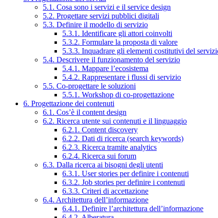
5.1. Cosa sono i servizi e il service design
5.2. Progettare servizi pubblici digitali
5.3. Definire il modello di servizio
5.3.1. Identificare gli attori coinvolti
5.3.2. Formulare la proposta di valore
5.3.3. Inquadrare gli elementi costitutivi del serviz
5.4. Descrivere il funzionamento del servizio
5.4.1. Mappare l’ecosistema
5.4.2. Rappresentare i flussi di servizio
5.5. Co-progettare le soluzioni
5.5.1. Workshop di co-progettazione
6. Progettazione dei contenuti
6.1. Cos’è il content design
6.2. Ricerca utente sui contenuti e il linguaggio
6.2.1. Content discovery
6.2.2. Dati di ricerca (search keywords)
6.2.3. Ricerca tramite analytics
6.2.4. Ricerca sui forum
6.3. Dalla ricerca ai bisogni degli utenti
6.3.1. User stories per definire i contenuti
6.3.2. Job stories per definire i contenuti
6.3.3. Criteri di accettazione
6.4. Architettura dell’informazione
6.4.1. Definire l’architettura dell’informazione
6.4.2. Alberatura