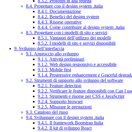
8.3.2. Prototipi in alta fedeltà
8.4. Progettare con il design system .italia
8.4.1. Documentazione
8.4.2. Benefici del design system
8.4.3. Risorse operative
8.4.4. Come contribuire al design system .italia
8.5. Progettare con i modelli di sito e servizi
8.5.1. Vantaggi dell’utilizzo dei modelli
8.5.2. I modelli di sito e servizi disponibili
9. Sviluppo dell’interfaccia
9.1. Approccio allo sviluppo
9.1.1. Attività preliminari
9.1.2. Web design responsivo e accessibile
9.1.3. Mobile first
9.1.4. Progressive enhancement e Graceful degrad
9.2. Strumenti di supporto allo sviluppo del software
9.2.1. Feature detection
9.2.2. Verificare le feature disponibili con Can I us
9.2.3. Strumenti e risorse per CSS e JavaScript
9.2.4. Supporto browser
9.2.5. Misurare le prestazioni
9.3. Catalogo del riuso
9.4. Sviluppare con il design system .italia
9.4.1. Il framework Bootstrap Italia
9.4.2. Il kit di sviluppo React