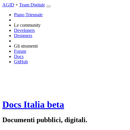
AGID
+
Team Digitale
Piano Triennale
Le community
Developers
Designers
Gli strumenti
Forum
Docs
GitHub
Docs Italia
beta
Documenti pubblici, digitali.