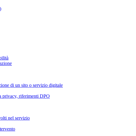
)
ilità
azione
ione di un sito o servizio digitale
va privacy, riferimenti DPO
olti nel servizio
ntervento