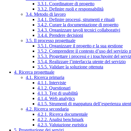
3.3.1. Coordinatore di progetto
3.3.2. Definire ruoli e responsabilità
3.4. Metodo di lavoro
3.4.1. Definire processi, strumenti e rituali
3.4.2. Curare la documentazione di progetto
3.4.3. Organizzare tavoli tecnici collaborativi
3.4.4. Prendere decisioni
3.5. Il processo progettuale
3.5.1. Organizzare il progetto e la sua gestione
3.5.2. Comprendere il contesto d’uso del servizio 
3.5.3. Progettare i processi e i
touchpoint
del servi
3.5.4. Realizzare l’interfaccia utente del servizio
3.5.5. Validare la soluzione ottenuta
4. Ricerca progettuale
4.1. Ricerca primaria
4.1.1. Interviste
4.1.2. Questionari
4.1.3. Test di usabilità
4.1.4. Web analytics
4.1.5. Strumenti di mappatura dell’esperienza uten
4.2. Ricerca secondaria
4.2.1. Ricerca documentale
4.2.2. Analisi benchmark
4.2.3. Valutazione euristica
5. Progettazione dei servizi