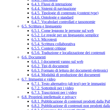
6.4.3. Flussi di interazione
6.4.4. Sistemi di navigazione
6.4.5. Tipologie di contenuto (content type)
6.4.6. Ontologie e standard
6.4.7. Vocabolari controllati e tassonomie
6.5. Scrittura e linguaggio
6.5.1. Come leggono le persone sul web
6.5.2. Le regole per un linguaggio semplice
6.5.3. Microtesti
6.5.4. Scrittura collaborativa
6.5.5. Content critique
6.5.6. Traduzione e localizzazione dei contenuti
6.6. Documenti
6.6.1. I documenti vanno sul web
6.6.2. Tipi di documenti
6.6.3. Formato di lettura dei documenti elettronici
6.6.4. Modalità di produzione dei documenti
6.7. Immagini e video
6.7.1. Testo alternativo (alt text) per le immagini
6.7.2. Sottotitoli per i video
6.7.3. Trascrizioni per i video
6.8. Proprietà intellettuale e privacy
6.8.1. Pubblicazione di contenuti prodotti dalla P
6.8.2. Pubblicazione di contenuti non prodotti dal