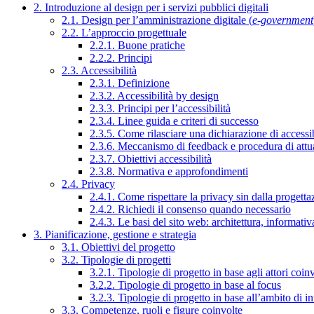
2. Introduzione al design per i servizi pubblici digitali
2.1. Design per l’amministrazione digitale (
e-government
2.2. L’approccio progettuale
2.2.1. Buone pratiche
2.2.2. Principi
2.3. Accessibilità
2.3.1. Definizione
2.3.2. Accessibilità by design
2.3.3. Principi per l’accessibilità
2.3.4. Linee guida e criteri di successo
2.3.5. Come rilasciare una dichiarazione di accessib
2.3.6. Meccanismo di feedback e procedura di attu
2.3.7. Obiettivi accessibilità
2.3.8. Normativa e approfondimenti
2.4. Privacy
2.4.1. Come rispettare la privacy sin dalla progettaz
2.4.2. Richiedi il consenso quando necessario
2.4.3. Le basi del sito web: architettura, informati
3. Pianificazione, gestione e strategia
3.1. Obiettivi del progetto
3.2. Tipologie di progetti
3.2.1. Tipologie di progetto in base agli attori coinv
3.2.2. Tipologie di progetto in base al focus
3.2.3. Tipologie di progetto in base all’ambito di i
3.3. Competenze, ruoli e figure coinvolte