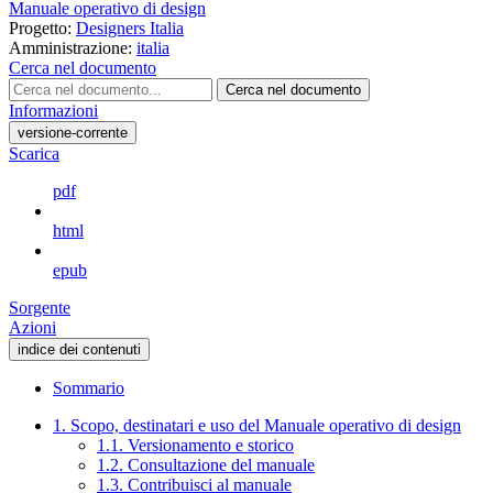
Manuale operativo di design
Progetto:
Designers Italia
Amministrazione:
italia
Cerca nel documento
Cerca nel documento
Informazioni
versione-corrente
Scarica
pdf
html
epub
Sorgente
Azioni
indice dei contenuti
Sommario
1. Scopo, destinatari e uso del Manuale operativo di design
1.1. Versionamento e storico
1.2. Consultazione del manuale
1.3. Contribuisci al manuale