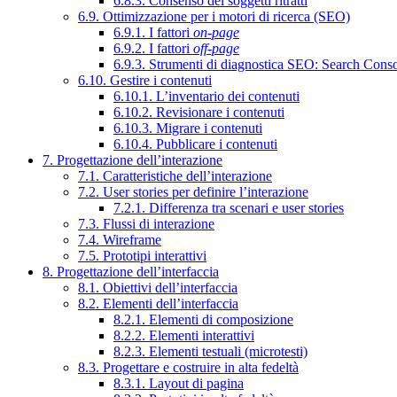
6.8.3. Consenso dei soggetti ritratti
6.9. Ottimizzazione per i motori di ricerca (SEO)
6.9.1. I fattori
on-page
6.9.2. I fattori
off-page
6.9.3. Strumenti di diagnostica SEO: Search Cons
6.10. Gestire i contenuti
6.10.1. L’inventario dei contenuti
6.10.2. Revisionare i contenuti
6.10.3. Migrare i contenuti
6.10.4. Pubblicare i contenuti
7. Progettazione dell’interazione
7.1. Caratteristiche dell’interazione
7.2. User stories per definire l’interazione
7.2.1. Differenza tra scenari e user stories
7.3. Flussi di interazione
7.4. Wireframe
7.5. Prototipi interattivi
8. Progettazione dell’interfaccia
8.1. Obiettivi dell’interfaccia
8.2. Elementi dell’interfaccia
8.2.1. Elementi di composizione
8.2.2. Elementi interattivi
8.2.3. Elementi testuali (microtesti)
8.3. Progettare e costruire in alta fedeltà
8.3.1. Layout di pagina