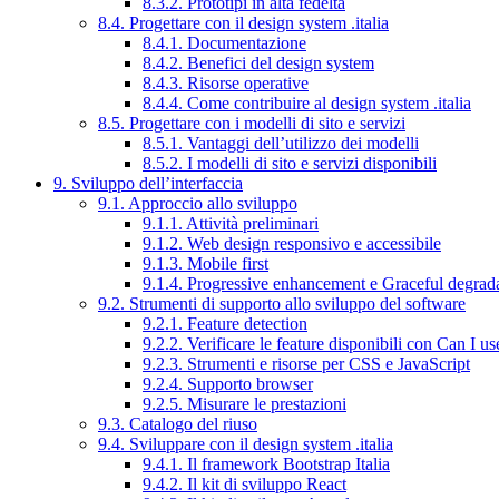
8.3.2. Prototipi in alta fedeltà
8.4. Progettare con il design system .italia
8.4.1. Documentazione
8.4.2. Benefici del design system
8.4.3. Risorse operative
8.4.4. Come contribuire al design system .italia
8.5. Progettare con i modelli di sito e servizi
8.5.1. Vantaggi dell’utilizzo dei modelli
8.5.2. I modelli di sito e servizi disponibili
9. Sviluppo dell’interfaccia
9.1. Approccio allo sviluppo
9.1.1. Attività preliminari
9.1.2. Web design responsivo e accessibile
9.1.3. Mobile first
9.1.4. Progressive enhancement e Graceful degrad
9.2. Strumenti di supporto allo sviluppo del software
9.2.1. Feature detection
9.2.2. Verificare le feature disponibili con Can I us
9.2.3. Strumenti e risorse per CSS e JavaScript
9.2.4. Supporto browser
9.2.5. Misurare le prestazioni
9.3. Catalogo del riuso
9.4. Sviluppare con il design system .italia
9.4.1. Il framework Bootstrap Italia
9.4.2. Il kit di sviluppo React