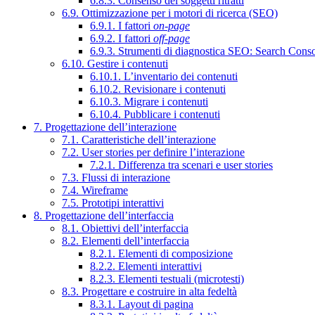
6.8.3. Consenso dei soggetti ritratti
6.9. Ottimizzazione per i motori di ricerca (SEO)
6.9.1. I fattori
on-page
6.9.2. I fattori
off-page
6.9.3. Strumenti di diagnostica SEO: Search Cons
6.10. Gestire i contenuti
6.10.1. L’inventario dei contenuti
6.10.2. Revisionare i contenuti
6.10.3. Migrare i contenuti
6.10.4. Pubblicare i contenuti
7. Progettazione dell’interazione
7.1. Caratteristiche dell’interazione
7.2. User stories per definire l’interazione
7.2.1. Differenza tra scenari e user stories
7.3. Flussi di interazione
7.4. Wireframe
7.5. Prototipi interattivi
8. Progettazione dell’interfaccia
8.1. Obiettivi dell’interfaccia
8.2. Elementi dell’interfaccia
8.2.1. Elementi di composizione
8.2.2. Elementi interattivi
8.2.3. Elementi testuali (microtesti)
8.3. Progettare e costruire in alta fedeltà
8.3.1. Layout di pagina