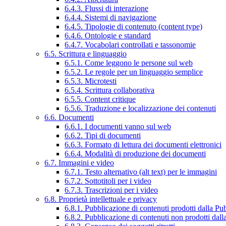
6.4.3. Flussi di interazione
6.4.4. Sistemi di navigazione
6.4.5. Tipologie di contenuto (content type)
6.4.6. Ontologie e standard
6.4.7. Vocabolari controllati e tassonomie
6.5. Scrittura e linguaggio
6.5.1. Come leggono le persone sul web
6.5.2. Le regole per un linguaggio semplice
6.5.3. Microtesti
6.5.4. Scrittura collaborativa
6.5.5. Content critique
6.5.6. Traduzione e localizzazione dei contenuti
6.6. Documenti
6.6.1. I documenti vanno sul web
6.6.2. Tipi di documenti
6.6.3. Formato di lettura dei documenti elettronici
6.6.4. Modalità di produzione dei documenti
6.7. Immagini e video
6.7.1. Testo alternativo (alt text) per le immagini
6.7.2. Sottotitoli per i video
6.7.3. Trascrizioni per i video
6.8. Proprietà intellettuale e privacy
6.8.1. Pubblicazione di contenuti prodotti dalla P
6.8.2. Pubblicazione di contenuti non prodotti dal