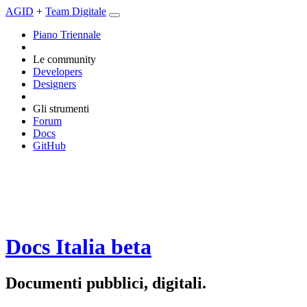
AGID
+
Team Digitale
Piano Triennale
Le community
Developers
Designers
Gli strumenti
Forum
Docs
GitHub
Docs Italia
beta
Documenti pubblici, digitali.