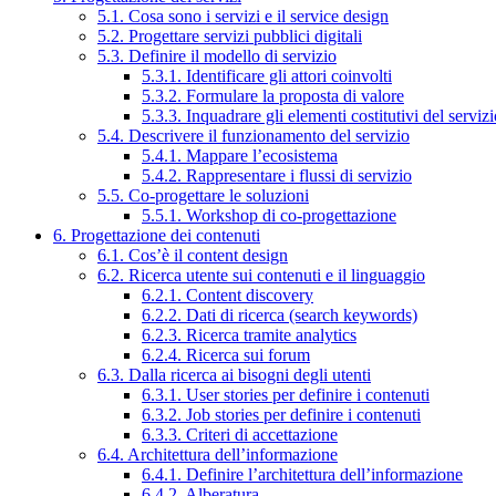
5.1. Cosa sono i servizi e il service design
5.2. Progettare servizi pubblici digitali
5.3. Definire il modello di servizio
5.3.1. Identificare gli attori coinvolti
5.3.2. Formulare la proposta di valore
5.3.3. Inquadrare gli elementi costitutivi del serviz
5.4. Descrivere il funzionamento del servizio
5.4.1. Mappare l’ecosistema
5.4.2. Rappresentare i flussi di servizio
5.5. Co-progettare le soluzioni
5.5.1. Workshop di co-progettazione
6. Progettazione dei contenuti
6.1. Cos’è il content design
6.2. Ricerca utente sui contenuti e il linguaggio
6.2.1. Content discovery
6.2.2. Dati di ricerca (search keywords)
6.2.3. Ricerca tramite analytics
6.2.4. Ricerca sui forum
6.3. Dalla ricerca ai bisogni degli utenti
6.3.1. User stories per definire i contenuti
6.3.2. Job stories per definire i contenuti
6.3.3. Criteri di accettazione
6.4. Architettura dell’informazione
6.4.1. Definire l’architettura dell’informazione
6.4.2. Alberatura