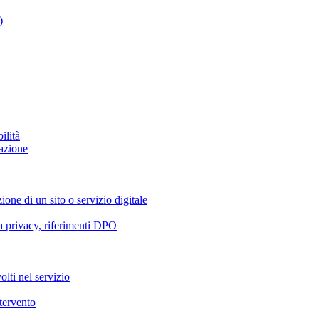
)
ilità
azione
ione di un sito o servizio digitale
va privacy, riferimenti DPO
olti nel servizio
ntervento