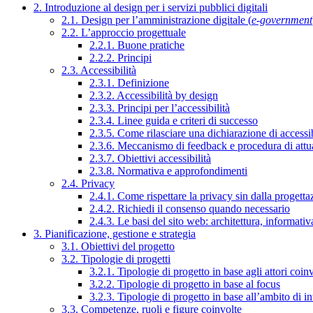
2. Introduzione al design per i servizi pubblici digitali
2.1. Design per l’amministrazione digitale (
e-government
2.2. L’approccio progettuale
2.2.1. Buone pratiche
2.2.2. Principi
2.3. Accessibilità
2.3.1. Definizione
2.3.2. Accessibilità by design
2.3.3. Principi per l’accessibilità
2.3.4. Linee guida e criteri di successo
2.3.5. Come rilasciare una dichiarazione di accessib
2.3.6. Meccanismo di feedback e procedura di attu
2.3.7. Obiettivi accessibilità
2.3.8. Normativa e approfondimenti
2.4. Privacy
2.4.1. Come rispettare la privacy sin dalla progettaz
2.4.2. Richiedi il consenso quando necessario
2.4.3. Le basi del sito web: architettura, informati
3. Pianificazione, gestione e strategia
3.1. Obiettivi del progetto
3.2. Tipologie di progetti
3.2.1. Tipologie di progetto in base agli attori coinv
3.2.2. Tipologie di progetto in base al focus
3.2.3. Tipologie di progetto in base all’ambito di i
3.3. Competenze, ruoli e figure coinvolte