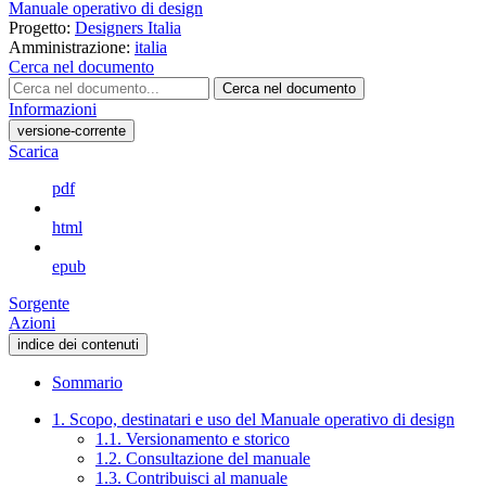
Manuale operativo di design
Progetto:
Designers Italia
Amministrazione:
italia
Cerca nel documento
Cerca nel documento
Informazioni
versione-corrente
Scarica
pdf
html
epub
Sorgente
Azioni
indice dei contenuti
Sommario
1. Scopo, destinatari e uso del Manuale operativo di design
1.1. Versionamento e storico
1.2. Consultazione del manuale
1.3. Contribuisci al manuale