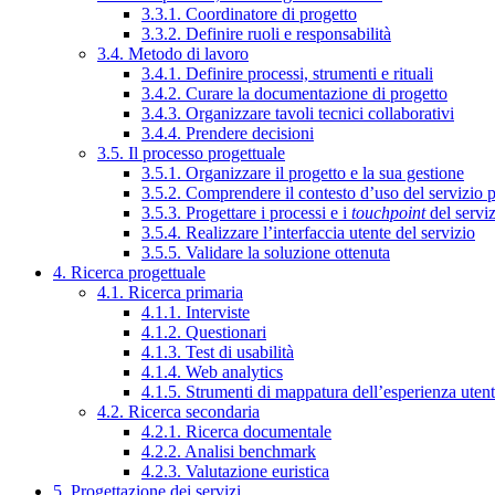
3.3.1. Coordinatore di progetto
3.3.2. Definire ruoli e responsabilità
3.4. Metodo di lavoro
3.4.1. Definire processi, strumenti e rituali
3.4.2. Curare la documentazione di progetto
3.4.3. Organizzare tavoli tecnici collaborativi
3.4.4. Prendere decisioni
3.5. Il processo progettuale
3.5.1. Organizzare il progetto e la sua gestione
3.5.2. Comprendere il contesto d’uso del servizio 
3.5.3. Progettare i processi e i
touchpoint
del servi
3.5.4. Realizzare l’interfaccia utente del servizio
3.5.5. Validare la soluzione ottenuta
4. Ricerca progettuale
4.1. Ricerca primaria
4.1.1. Interviste
4.1.2. Questionari
4.1.3. Test di usabilità
4.1.4. Web analytics
4.1.5. Strumenti di mappatura dell’esperienza uten
4.2. Ricerca secondaria
4.2.1. Ricerca documentale
4.2.2. Analisi benchmark
4.2.3. Valutazione euristica
5. Progettazione dei servizi