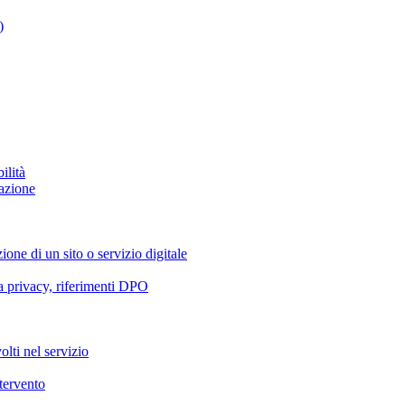
)
ilità
azione
ione di un sito o servizio digitale
va privacy, riferimenti DPO
olti nel servizio
ntervento