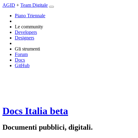
AGID
+
Team Digitale
Piano Triennale
Le community
Developers
Designers
Gli strumenti
Forum
Docs
GitHub
Docs Italia
beta
Documenti pubblici, digitali.