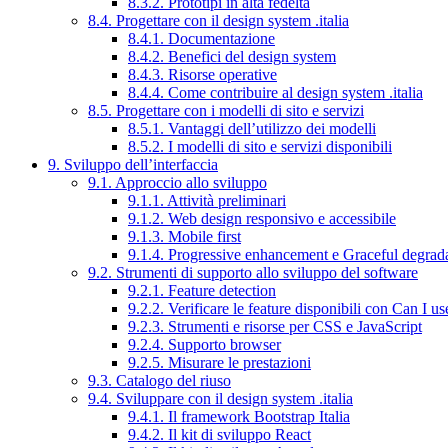
8.3.2. Prototipi in alta fedeltà
8.4. Progettare con il design system .italia
8.4.1. Documentazione
8.4.2. Benefici del design system
8.4.3. Risorse operative
8.4.4. Come contribuire al design system .italia
8.5. Progettare con i modelli di sito e servizi
8.5.1. Vantaggi dell’utilizzo dei modelli
8.5.2. I modelli di sito e servizi disponibili
9. Sviluppo dell’interfaccia
9.1. Approccio allo sviluppo
9.1.1. Attività preliminari
9.1.2. Web design responsivo e accessibile
9.1.3. Mobile first
9.1.4. Progressive enhancement e Graceful degrad
9.2. Strumenti di supporto allo sviluppo del software
9.2.1. Feature detection
9.2.2. Verificare le feature disponibili con Can I us
9.2.3. Strumenti e risorse per CSS e JavaScript
9.2.4. Supporto browser
9.2.5. Misurare le prestazioni
9.3. Catalogo del riuso
9.4. Sviluppare con il design system .italia
9.4.1. Il framework Bootstrap Italia
9.4.2. Il kit di sviluppo React