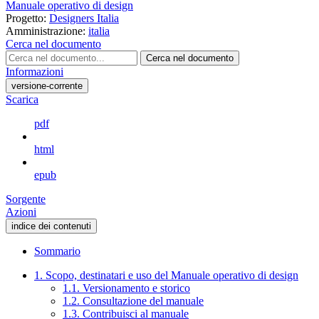
Manuale operativo di design
Progetto:
Designers Italia
Amministrazione:
italia
Cerca nel documento
Cerca nel documento
Informazioni
versione-corrente
Scarica
pdf
html
epub
Sorgente
Azioni
indice dei contenuti
Sommario
1. Scopo, destinatari e uso del Manuale operativo di design
1.1. Versionamento e storico
1.2. Consultazione del manuale
1.3. Contribuisci al manuale