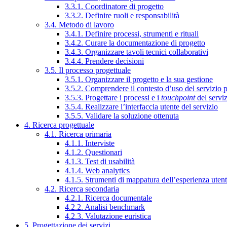
3.3.1. Coordinatore di progetto
3.3.2. Definire ruoli e responsabilità
3.4. Metodo di lavoro
3.4.1. Definire processi, strumenti e rituali
3.4.2. Curare la documentazione di progetto
3.4.3. Organizzare tavoli tecnici collaborativi
3.4.4. Prendere decisioni
3.5. Il processo progettuale
3.5.1. Organizzare il progetto e la sua gestione
3.5.2. Comprendere il contesto d’uso del servizio 
3.5.3. Progettare i processi e i
touchpoint
del servi
3.5.4. Realizzare l’interfaccia utente del servizio
3.5.5. Validare la soluzione ottenuta
4. Ricerca progettuale
4.1. Ricerca primaria
4.1.1. Interviste
4.1.2. Questionari
4.1.3. Test di usabilità
4.1.4. Web analytics
4.1.5. Strumenti di mappatura dell’esperienza uten
4.2. Ricerca secondaria
4.2.1. Ricerca documentale
4.2.2. Analisi benchmark
4.2.3. Valutazione euristica
5. Progettazione dei servizi