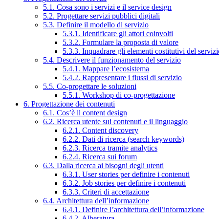
5.1. Cosa sono i servizi e il service design
5.2. Progettare servizi pubblici digitali
5.3. Definire il modello di servizio
5.3.1. Identificare gli attori coinvolti
5.3.2. Formulare la proposta di valore
5.3.3. Inquadrare gli elementi costitutivi del serviz
5.4. Descrivere il funzionamento del servizio
5.4.1. Mappare l’ecosistema
5.4.2. Rappresentare i flussi di servizio
5.5. Co-progettare le soluzioni
5.5.1. Workshop di co-progettazione
6. Progettazione dei contenuti
6.1. Cos’è il content design
6.2. Ricerca utente sui contenuti e il linguaggio
6.2.1. Content discovery
6.2.2. Dati di ricerca (search keywords)
6.2.3. Ricerca tramite analytics
6.2.4. Ricerca sui forum
6.3. Dalla ricerca ai bisogni degli utenti
6.3.1. User stories per definire i contenuti
6.3.2. Job stories per definire i contenuti
6.3.3. Criteri di accettazione
6.4. Architettura dell’informazione
6.4.1. Definire l’architettura dell’informazione
6.4.2. Alberatura