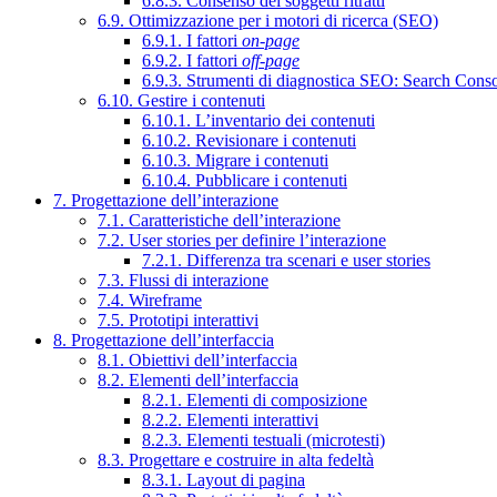
6.8.3. Consenso dei soggetti ritratti
6.9. Ottimizzazione per i motori di ricerca (SEO)
6.9.1. I fattori
on-page
6.9.2. I fattori
off-page
6.9.3. Strumenti di diagnostica SEO: Search Cons
6.10. Gestire i contenuti
6.10.1. L’inventario dei contenuti
6.10.2. Revisionare i contenuti
6.10.3. Migrare i contenuti
6.10.4. Pubblicare i contenuti
7. Progettazione dell’interazione
7.1. Caratteristiche dell’interazione
7.2. User stories per definire l’interazione
7.2.1. Differenza tra scenari e user stories
7.3. Flussi di interazione
7.4. Wireframe
7.5. Prototipi interattivi
8. Progettazione dell’interfaccia
8.1. Obiettivi dell’interfaccia
8.2. Elementi dell’interfaccia
8.2.1. Elementi di composizione
8.2.2. Elementi interattivi
8.2.3. Elementi testuali (microtesti)
8.3. Progettare e costruire in alta fedeltà
8.3.1. Layout di pagina