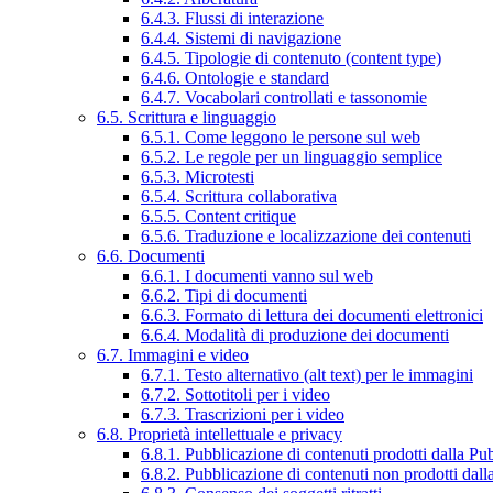
6.4.3. Flussi di interazione
6.4.4. Sistemi di navigazione
6.4.5. Tipologie di contenuto (content type)
6.4.6. Ontologie e standard
6.4.7. Vocabolari controllati e tassonomie
6.5. Scrittura e linguaggio
6.5.1. Come leggono le persone sul web
6.5.2. Le regole per un linguaggio semplice
6.5.3. Microtesti
6.5.4. Scrittura collaborativa
6.5.5. Content critique
6.5.6. Traduzione e localizzazione dei contenuti
6.6. Documenti
6.6.1. I documenti vanno sul web
6.6.2. Tipi di documenti
6.6.3. Formato di lettura dei documenti elettronici
6.6.4. Modalità di produzione dei documenti
6.7. Immagini e video
6.7.1. Testo alternativo (alt text) per le immagini
6.7.2. Sottotitoli per i video
6.7.3. Trascrizioni per i video
6.8. Proprietà intellettuale e privacy
6.8.1. Pubblicazione di contenuti prodotti dalla P
6.8.2. Pubblicazione di contenuti non prodotti dal