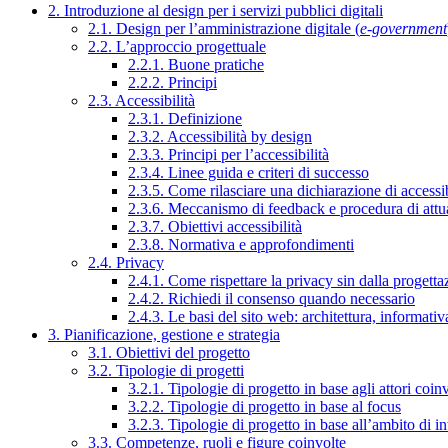
2. Introduzione al design per i servizi pubblici digitali
2.1. Design per l’amministrazione digitale (
e-government
2.2. L’approccio progettuale
2.2.1. Buone pratiche
2.2.2. Principi
2.3. Accessibilità
2.3.1. Definizione
2.3.2. Accessibilità by design
2.3.3. Principi per l’accessibilità
2.3.4. Linee guida e criteri di successo
2.3.5. Come rilasciare una dichiarazione di accessib
2.3.6. Meccanismo di feedback e procedura di attu
2.3.7. Obiettivi accessibilità
2.3.8. Normativa e approfondimenti
2.4. Privacy
2.4.1. Come rispettare la privacy sin dalla progettaz
2.4.2. Richiedi il consenso quando necessario
2.4.3. Le basi del sito web: architettura, informati
3. Pianificazione, gestione e strategia
3.1. Obiettivi del progetto
3.2. Tipologie di progetti
3.2.1. Tipologie di progetto in base agli attori coinv
3.2.2. Tipologie di progetto in base al focus
3.2.3. Tipologie di progetto in base all’ambito di i
3.3. Competenze, ruoli e figure coinvolte