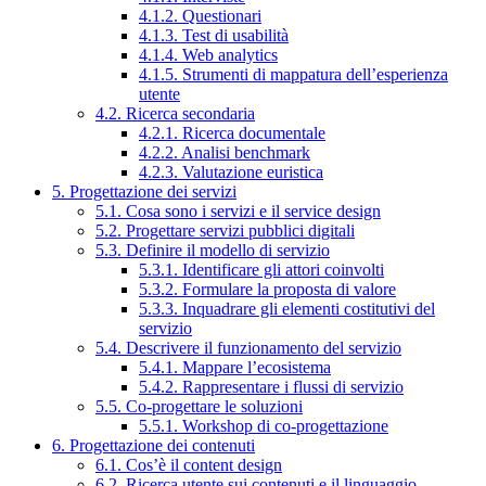
4.1.2. Questionari
4.1.3. Test di usabilità
4.1.4. Web analytics
4.1.5. Strumenti di mappatura dell’esperienza
utente
4.2. Ricerca secondaria
4.2.1. Ricerca documentale
4.2.2. Analisi benchmark
4.2.3. Valutazione euristica
5. Progettazione dei servizi
5.1. Cosa sono i servizi e il service design
5.2. Progettare servizi pubblici digitali
5.3. Definire il modello di servizio
5.3.1. Identificare gli attori coinvolti
5.3.2. Formulare la proposta di valore
5.3.3. Inquadrare gli elementi costitutivi del
servizio
5.4. Descrivere il funzionamento del servizio
5.4.1. Mappare l’ecosistema
5.4.2. Rappresentare i flussi di servizio
5.5. Co-progettare le soluzioni
5.5.1. Workshop di co-progettazione
6. Progettazione dei contenuti
6.1. Cos’è il content design
6.2. Ricerca utente sui contenuti e il linguaggio