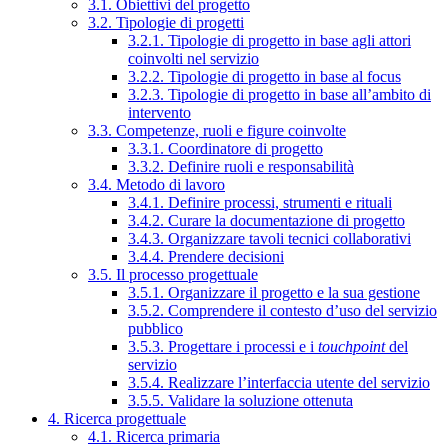
3.1. Obiettivi del progetto
3.2. Tipologie di progetti
3.2.1. Tipologie di progetto in base agli attori
coinvolti nel servizio
3.2.2. Tipologie di progetto in base al focus
3.2.3. Tipologie di progetto in base all’ambito di
intervento
3.3. Competenze, ruoli e figure coinvolte
3.3.1. Coordinatore di progetto
3.3.2. Definire ruoli e responsabilità
3.4. Metodo di lavoro
3.4.1. Definire processi, strumenti e rituali
3.4.2. Curare la documentazione di progetto
3.4.3. Organizzare tavoli tecnici collaborativi
3.4.4. Prendere decisioni
3.5. Il processo progettuale
3.5.1. Organizzare il progetto e la sua gestione
3.5.2. Comprendere il contesto d’uso del servizio
pubblico
3.5.3. Progettare i processi e i
touchpoint
del
servizio
3.5.4. Realizzare l’interfaccia utente del servizio
3.5.5. Validare la soluzione ottenuta
4. Ricerca progettuale
4.1. Ricerca primaria