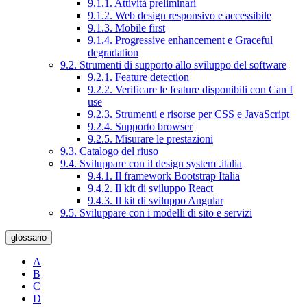
9.1.1. Attività preliminari
9.1.2. Web design responsivo e accessibile
9.1.3. Mobile first
9.1.4. Progressive enhancement e Graceful
degradation
9.2. Strumenti di supporto allo sviluppo del software
9.2.1. Feature detection
9.2.2. Verificare le feature disponibili con Can I
use
9.2.3. Strumenti e risorse per CSS e JavaScript
9.2.4. Supporto browser
9.2.5. Misurare le prestazioni
9.3. Catalogo del riuso
9.4. Sviluppare con il design system .italia
9.4.1. Il framework Bootstrap Italia
9.4.2. Il kit di sviluppo React
9.4.3. Il kit di sviluppo Angular
9.5. Sviluppare con i modelli di sito e servizi
glossario
A
B
C
D