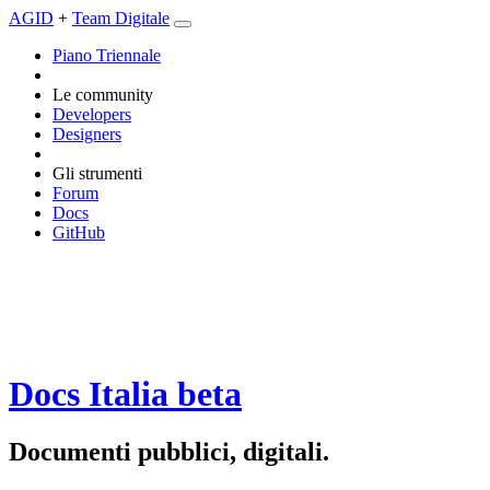
AGID
+
Team Digitale
Piano Triennale
Le community
Developers
Designers
Gli strumenti
Forum
Docs
GitHub
Docs Italia
beta
Documenti pubblici, digitali.