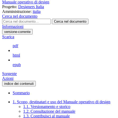
Manuale operativo di design
Progetto:
Designers Italia
Amministrazione:
italia
Cerca nel documento
Cerca nel documento
Informazioni
versione-corrente
Scarica
pdf
html
epub
Sorgente
Azioni
indice dei contenuti
Sommario
1. Scopo, destinatari e uso del Manuale operativo di design
1.1. Versionamento e storico
1.2. Consultazione del manuale
1.3. Contribuisci al manuale