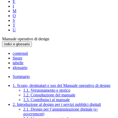
E
I
M
O
S
T
U
Manuale operativo di design
indici e glossario
contenuti
figure
tabelle
glossario
Sommario
1. Scopo, destinatari e uso del Manuale operativo di design
1.1. Versionamento e storico
1.2. Consultazione del manuale
1.3. Contribuisci al manuale
2. Introduzione al design per i servizi pubblici digitali
2.1. Design per l’amministrazione digitale (
e-
government
)