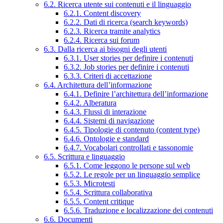
6.2. Ricerca utente sui contenuti e il linguaggio
6.2.1. Content discovery
6.2.2. Dati di ricerca (search keywords)
6.2.3. Ricerca tramite analytics
6.2.4. Ricerca sui forum
6.3. Dalla ricerca ai bisogni degli utenti
6.3.1. User stories per definire i contenuti
6.3.2. Job stories per definire i contenuti
6.3.3. Criteri di accettazione
6.4. Architettura dell’informazione
6.4.1. Definire l’architettura dell’informazione
6.4.2. Alberatura
6.4.3. Flussi di interazione
6.4.4. Sistemi di navigazione
6.4.5. Tipologie di contenuto (content type)
6.4.6. Ontologie e standard
6.4.7. Vocabolari controllati e tassonomie
6.5. Scrittura e linguaggio
6.5.1. Come leggono le persone sul web
6.5.2. Le regole per un linguaggio semplice
6.5.3. Microtesti
6.5.4. Scrittura collaborativa
6.5.5. Content critique
6.5.6. Traduzione e localizzazione dei contenuti
6.6. Documenti