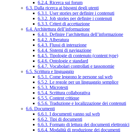
6.2.4. Ricerca sui forum
6.3. Dalla ricerca ai bisogni degli utenti
6.3.1. User stories per definire i contenuti
6.3.2. Job stories per definire i contenuti
6.3.3. Criteri di accettazione
6.4. Architettura dell’informazione
6.4.1. Definire l’architettura dell’informazione
6.4.2. Alberatura
6.4.3. Flussi di interazione
6.4.4. Sistemi di navigazione
6.4.5. Tipologie di contenuto (content type)
6.4.6. Ontologie e standard
6.4.7. Vocabolari controllati e tassonomie
6.5. Scrittura e linguaggio
6.5.1. Come leggono le persone sul web
6.5.2. Le regole per un linguaggio semplice
6.5.3. Microtesti
6.5.4. Scrittura collaborativa
6.5.5. Content critique
6.5.6. Traduzione e localizzazione dei contenuti
6.6. Documenti
6.6.1. I documenti vanno sul web
6.6.2. Tipi di documenti
6.6.3. Formato di lettura dei documenti elettronici
6.6.4. Modalità di produzione dei documenti