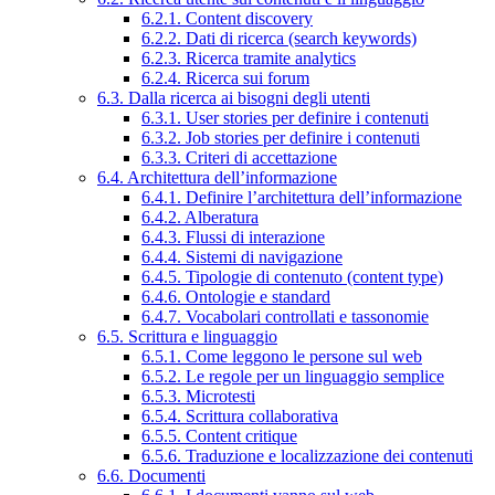
6.2.1. Content discovery
6.2.2. Dati di ricerca (search keywords)
6.2.3. Ricerca tramite analytics
6.2.4. Ricerca sui forum
6.3. Dalla ricerca ai bisogni degli utenti
6.3.1. User stories per definire i contenuti
6.3.2. Job stories per definire i contenuti
6.3.3. Criteri di accettazione
6.4. Architettura dell’informazione
6.4.1. Definire l’architettura dell’informazione
6.4.2. Alberatura
6.4.3. Flussi di interazione
6.4.4. Sistemi di navigazione
6.4.5. Tipologie di contenuto (content type)
6.4.6. Ontologie e standard
6.4.7. Vocabolari controllati e tassonomie
6.5. Scrittura e linguaggio
6.5.1. Come leggono le persone sul web
6.5.2. Le regole per un linguaggio semplice
6.5.3. Microtesti
6.5.4. Scrittura collaborativa
6.5.5. Content critique
6.5.6. Traduzione e localizzazione dei contenuti
6.6. Documenti