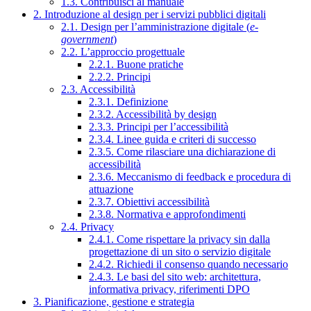
1.3. Contribuisci al manuale
2. Introduzione al design per i servizi pubblici digitali
2.1. Design per l’amministrazione digitale (
e-
government
)
2.2. L’approccio progettuale
2.2.1. Buone pratiche
2.2.2. Principi
2.3. Accessibilità
2.3.1. Definizione
2.3.2. Accessibilità by design
2.3.3. Principi per l’accessibilità
2.3.4. Linee guida e criteri di successo
2.3.5. Come rilasciare una dichiarazione di
accessibilità
2.3.6. Meccanismo di feedback e procedura di
attuazione
2.3.7. Obiettivi accessibilità
2.3.8. Normativa e approfondimenti
2.4. Privacy
2.4.1. Come rispettare la privacy sin dalla
progettazione di un sito o servizio digitale
2.4.2. Richiedi il consenso quando necessario
2.4.3. Le basi del sito web: architettura,
informativa privacy, riferimenti DPO
3. Pianificazione, gestione e strategia