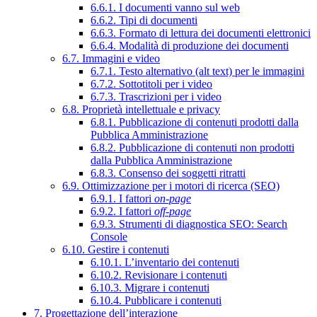
6.6.1. I documenti vanno sul web
6.6.2. Tipi di documenti
6.6.3. Formato di lettura dei documenti elettronici
6.6.4. Modalità di produzione dei documenti
6.7. Immagini e video
6.7.1. Testo alternativo (alt text) per le immagini
6.7.2. Sottotitoli per i video
6.7.3. Trascrizioni per i video
6.8. Proprietà intellettuale e privacy
6.8.1. Pubblicazione di contenuti prodotti dalla
Pubblica Amministrazione
6.8.2. Pubblicazione di contenuti non prodotti
dalla Pubblica Amministrazione
6.8.3. Consenso dei soggetti ritratti
6.9. Ottimizzazione per i motori di ricerca (SEO)
6.9.1. I fattori
on-page
6.9.2. I fattori
off-page
6.9.3. Strumenti di diagnostica SEO: Search
Console
6.10. Gestire i contenuti
6.10.1. L’inventario dei contenuti
6.10.2. Revisionare i contenuti
6.10.3. Migrare i contenuti
6.10.4. Pubblicare i contenuti
7. Progettazione dell’interazione