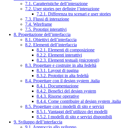
7.1. Caratteristiche dell’interazione
7.2. User stories per definire l’interazione
7.2.1. Differenza tra scenari e user stories
7.3. Flussi di interazione
7.4. Wireframe
7.5. Prototipi interattivi
8. Progettazione dell’interfaccia
8.1. Obiettivi dell’interfaccia
8.2. Elementi dell’interfaccia
8.2.1. Elementi di composizione
8.2.2. Elementi interattivi
8.2.3. Elementi testuali (microtesti)
8.3. Progettare e costruire in alta fedeltà
8.3.1. Layout di pagina
8.3.2. Prototipi in alta fedeltà
8.4. Progettare con il design system .italia
8.4.1. Documentazione
8.4.2. Benefici del design system
8.4.3. Risorse operative
8.4.4. Come contribuire al design system .italia
8.5. Progettare con i modelli di sito e servizi
8.5.1. Vantaggi dell’utilizzo dei modelli
8.5.2. I modelli di sito e servizi disponibili
9. Sviluppo dell’interfaccia
9.1. Approccio allo sviluppo