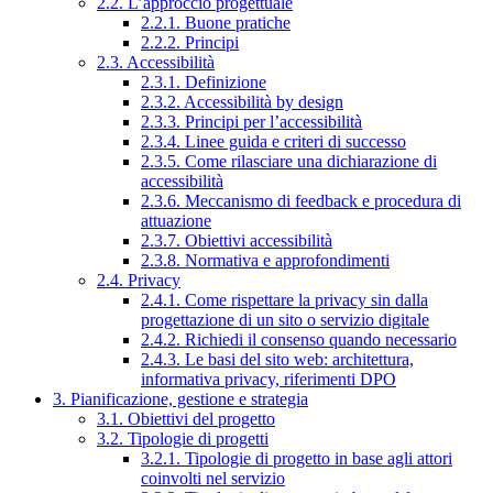
2.2. L’approccio progettuale
2.2.1. Buone pratiche
2.2.2. Principi
2.3. Accessibilità
2.3.1. Definizione
2.3.2. Accessibilità by design
2.3.3. Principi per l’accessibilità
2.3.4. Linee guida e criteri di successo
2.3.5. Come rilasciare una dichiarazione di
accessibilità
2.3.6. Meccanismo di feedback e procedura di
attuazione
2.3.7. Obiettivi accessibilità
2.3.8. Normativa e approfondimenti
2.4. Privacy
2.4.1. Come rispettare la privacy sin dalla
progettazione di un sito o servizio digitale
2.4.2. Richiedi il consenso quando necessario
2.4.3. Le basi del sito web: architettura,
informativa privacy, riferimenti DPO
3. Pianificazione, gestione e strategia
3.1. Obiettivi del progetto
3.2. Tipologie di progetti
3.2.1. Tipologie di progetto in base agli attori
coinvolti nel servizio