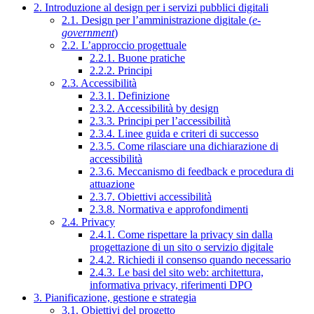
2. Introduzione al design per i servizi pubblici digitali
2.1. Design per l’amministrazione digitale (
e-
government
)
2.2. L’approccio progettuale
2.2.1. Buone pratiche
2.2.2. Principi
2.3. Accessibilità
2.3.1. Definizione
2.3.2. Accessibilità by design
2.3.3. Principi per l’accessibilità
2.3.4. Linee guida e criteri di successo
2.3.5. Come rilasciare una dichiarazione di
accessibilità
2.3.6. Meccanismo di feedback e procedura di
attuazione
2.3.7. Obiettivi accessibilità
2.3.8. Normativa e approfondimenti
2.4. Privacy
2.4.1. Come rispettare la privacy sin dalla
progettazione di un sito o servizio digitale
2.4.2. Richiedi il consenso quando necessario
2.4.3. Le basi del sito web: architettura,
informativa privacy, riferimenti DPO
3. Pianificazione, gestione e strategia
3.1. Obiettivi del progetto