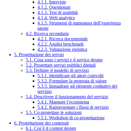
4.1.1. Interviste
4.1.2. Questionari
4.1.3. Test di usabilità
4.1.4. Web analytics
4.1.5. Strumenti di mappatura dell’esperienza
utente
4.2. Ricerca secondaria
4.2.1. Ricerca documentale
4.2.2. Analisi benchmark
4.2.3. Valutazione euristica
5. Progettazione dei servizi
5.1. Cosa sono i servizi e il service design
5.2. Progettare servizi pubblici digitali
5.3. Definire il modello di servizio
5.3.1. Identificare gli attori coinvolti
5.3.2. Formulare la proposta di valore
5.3.3. Inquadrare gli elementi costitutivi del
servizio
5.4. Descrivere il funzionamento del servizio
5.4.1. Mappare l’ecosistema
5.4.2. Rappresentare i flussi di servizio
5.5. Co-progettare le soluzioni
5.5.1. Workshop di co-progettazione
6. Progettazione dei contenuti
6.1. Cos’è il content design