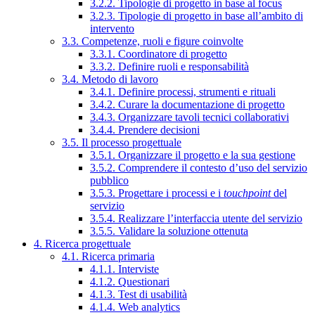
3.2.2. Tipologie di progetto in base al focus
3.2.3. Tipologie di progetto in base all’ambito di
intervento
3.3. Competenze, ruoli e figure coinvolte
3.3.1. Coordinatore di progetto
3.3.2. Definire ruoli e responsabilità
3.4. Metodo di lavoro
3.4.1. Definire processi, strumenti e rituali
3.4.2. Curare la documentazione di progetto
3.4.3. Organizzare tavoli tecnici collaborativi
3.4.4. Prendere decisioni
3.5. Il processo progettuale
3.5.1. Organizzare il progetto e la sua gestione
3.5.2. Comprendere il contesto d’uso del servizio
pubblico
3.5.3. Progettare i processi e i
touchpoint
del
servizio
3.5.4. Realizzare l’interfaccia utente del servizio
3.5.5. Validare la soluzione ottenuta
4. Ricerca progettuale
4.1. Ricerca primaria
4.1.1. Interviste
4.1.2. Questionari
4.1.3. Test di usabilità
4.1.4. Web analytics