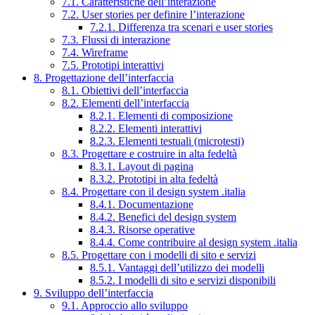
7.1. Caratteristiche dell’interazione
7.2. User stories per definire l’interazione
7.2.1. Differenza tra scenari e user stories
7.3. Flussi di interazione
7.4. Wireframe
7.5. Prototipi interattivi
8. Progettazione dell’interfaccia
8.1. Obiettivi dell’interfaccia
8.2. Elementi dell’interfaccia
8.2.1. Elementi di composizione
8.2.2. Elementi interattivi
8.2.3. Elementi testuali (microtesti)
8.3. Progettare e costruire in alta fedeltà
8.3.1. Layout di pagina
8.3.2. Prototipi in alta fedeltà
8.4. Progettare con il design system .italia
8.4.1. Documentazione
8.4.2. Benefici del design system
8.4.3. Risorse operative
8.4.4. Come contribuire al design system .italia
8.5. Progettare con i modelli di sito e servizi
8.5.1. Vantaggi dell’utilizzo dei modelli
8.5.2. I modelli di sito e servizi disponibili
9. Sviluppo dell’interfaccia
9.1. Approccio allo sviluppo