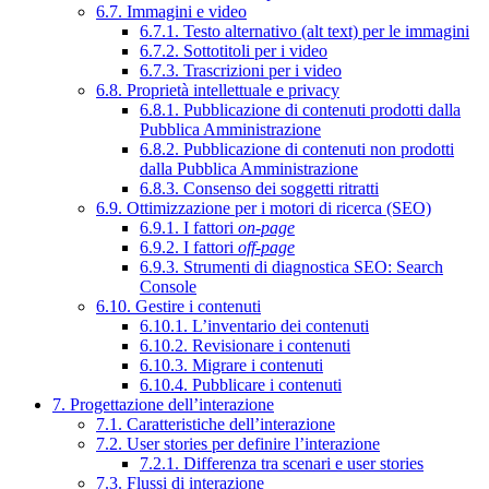
6.7. Immagini e video
6.7.1. Testo alternativo (alt text) per le immagini
6.7.2. Sottotitoli per i video
6.7.3. Trascrizioni per i video
6.8. Proprietà intellettuale e privacy
6.8.1. Pubblicazione di contenuti prodotti dalla
Pubblica Amministrazione
6.8.2. Pubblicazione di contenuti non prodotti
dalla Pubblica Amministrazione
6.8.3. Consenso dei soggetti ritratti
6.9. Ottimizzazione per i motori di ricerca (SEO)
6.9.1. I fattori
on-page
6.9.2. I fattori
off-page
6.9.3. Strumenti di diagnostica SEO: Search
Console
6.10. Gestire i contenuti
6.10.1. L’inventario dei contenuti
6.10.2. Revisionare i contenuti
6.10.3. Migrare i contenuti
6.10.4. Pubblicare i contenuti
7. Progettazione dell’interazione
7.1. Caratteristiche dell’interazione
7.2. User stories per definire l’interazione
7.2.1. Differenza tra scenari e user stories
7.3. Flussi di interazione