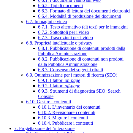
6.6.1. I documenti vanno sul web
6.6.2. Tipi di documenti
6.6.3. Formato di lettura dei documenti elettronici
6.6.4. Modalità di produzione dei documenti
6.7. Immagini e video
6.7.1. Testo alternativo (alt text) per le immagini
6.7.2. Sottotitoli per i video
6.7.3. Trascrizioni per i video
6.8. Proprietà intellettuale e privacy
6.8.1. Pubblicazione di contenuti prodotti dalla
Pubblica Amministrazione
6.8.2. Pubblicazione di contenuti non prodotti
dalla Pubblica Amministrazione
6.8.3. Consenso dei soggetti ritratti
6.9. Ottimizzazione per i motori di ricerca (SEO)
6.9.1. I fattori
on-page
6.9.2. I fattori
off-page
6.9.3. Strumenti di diagnostica SEO: Search
Console
6.10. Gestire i contenuti
6.10.1. L’inventario dei contenuti
6.10.2. Revisionare i contenuti
6.10.3. Migrare i contenuti
6.10.4. Pubblicare i contenuti
7. Progettazione dell’interazione