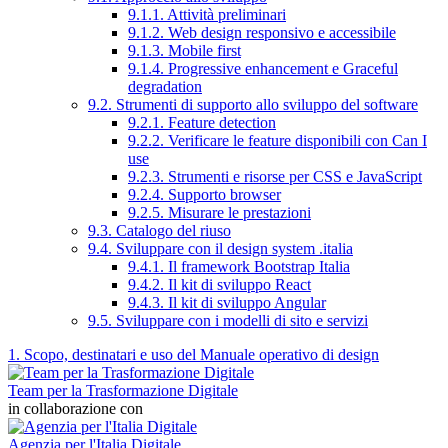
9.1.1. Attività preliminari
9.1.2. Web design responsivo e accessibile
9.1.3. Mobile first
9.1.4. Progressive enhancement e Graceful
degradation
9.2. Strumenti di supporto allo sviluppo del software
9.2.1. Feature detection
9.2.2. Verificare le feature disponibili con Can I
use
9.2.3. Strumenti e risorse per CSS e JavaScript
9.2.4. Supporto browser
9.2.5. Misurare le prestazioni
9.3. Catalogo del riuso
9.4. Sviluppare con il design system .italia
9.4.1. Il framework Bootstrap Italia
9.4.2. Il kit di sviluppo React
9.4.3. Il kit di sviluppo Angular
9.5. Sviluppare con i modelli di sito e servizi
1. Scopo, destinatari e uso del Manuale operativo di design
Team per la Trasformazione Digitale
in collaborazione con
Agenzia per l'Italia Digitale