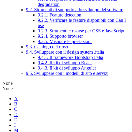
degradation
9.2. Strumenti di supporto allo sviluppo del software
9.2.1. Feature detection
9.2.2. Verificare le feature disponibili con Can I
use
9.2.3. Strumenti e risorse per CSS e JavaScript
9.2.4. Supporto browser
9.2.5. Misurare le prestazioni
9.3. Catalogo del riuso
9.4. Sviluppare con il design system .italia
9.4.1. Il framework Bootstrap Italia
9.4.2. Il kit di sviluppo React
9.4.3. Il kit di sviluppo Angular
9.5. Sviluppare con i modelli di sito e servizi
None
None
A
B
C
D
E
I
M