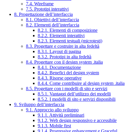
7.4. Wireframe
7.5. Prototipi interattivi
8. Progettazione dell’interfaccia
8.1. Obiettivi dell’interfaccia
8.2. Elementi dell’interfaccia
8.2.1. Elementi di composizione
8.2.2. Elementi interattivi
8.2.3. Elementi testuali (microtesti)
8.3. Progettare e costruire in alta fedeltà
8.3.1. Layout di pagina
8.3.2. Prototipi in alta fedeltà
8.4. Progettare con il design system .italia
8.4.1. Documentazione
8.4.2. Benefici del design system
8.4.3. Risorse operative
8.4.4. Come contribuire al design system .italia
8.5. Progettare con i modelli di sito e servizi
8.5.1. Vantaggi dell’utilizzo dei modelli
8.5.2. I modelli di sito e servizi disponibili
9. Sviluppo dell’interfaccia
9.1. Approccio allo sviluppo
9.1.1. Attività preliminari
9.1.2. Web design responsivo e accessibile
9.1.3. Mobile first
9.1.4. Progressive enhancement e Graceful