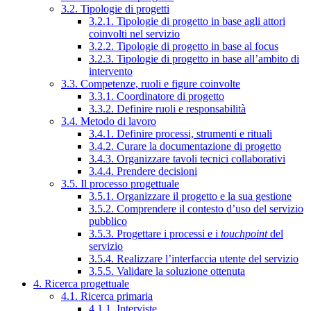
3.2. Tipologie di progetti
3.2.1. Tipologie di progetto in base agli attori
coinvolti nel servizio
3.2.2. Tipologie di progetto in base al focus
3.2.3. Tipologie di progetto in base all’ambito di
intervento
3.3. Competenze, ruoli e figure coinvolte
3.3.1. Coordinatore di progetto
3.3.2. Definire ruoli e responsabilità
3.4. Metodo di lavoro
3.4.1. Definire processi, strumenti e rituali
3.4.2. Curare la documentazione di progetto
3.4.3. Organizzare tavoli tecnici collaborativi
3.4.4. Prendere decisioni
3.5. Il processo progettuale
3.5.1. Organizzare il progetto e la sua gestione
3.5.2. Comprendere il contesto d’uso del servizio
pubblico
3.5.3. Progettare i processi e i
touchpoint
del
servizio
3.5.4. Realizzare l’interfaccia utente del servizio
3.5.5. Validare la soluzione ottenuta
4. Ricerca progettuale
4.1. Ricerca primaria
4.1.1. Interviste