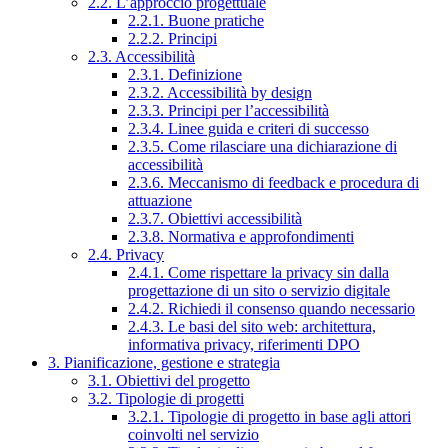
2.2. L’approccio progettuale
2.2.1. Buone pratiche
2.2.2. Principi
2.3. Accessibilità
2.3.1. Definizione
2.3.2. Accessibilità by design
2.3.3. Principi per l’accessibilità
2.3.4. Linee guida e criteri di successo
2.3.5. Come rilasciare una dichiarazione di
accessibilità
2.3.6. Meccanismo di feedback e procedura di
attuazione
2.3.7. Obiettivi accessibilità
2.3.8. Normativa e approfondimenti
2.4. Privacy
2.4.1. Come rispettare la privacy sin dalla
progettazione di un sito o servizio digitale
2.4.2. Richiedi il consenso quando necessario
2.4.3. Le basi del sito web: architettura,
informativa privacy, riferimenti DPO
3. Pianificazione, gestione e strategia
3.1. Obiettivi del progetto
3.2. Tipologie di progetti
3.2.1. Tipologie di progetto in base agli attori
coinvolti nel servizio