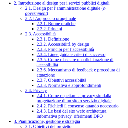
2. Introduzione al design per i servizi pubblici digitali
2.1. Design per l’amministrazione digitale (
e-
government
)
2.2. L’approccio progettuale
2.2.1. Buone pratiche
2.2.2. Principi
2.3. Accessibilità
2.3.1. Definizione
2.3.2. Accessibilità by design
2.3.3. Principi per l’accessibilità
2.3.4. Linee guida e criteri di successo
2.3.5. Come rilasciare una dichiarazione di
accessibilità
2.3.6. Meccanismo di feedback e procedura di
attuazione
2.3.7. Obiettivi accessibilità
2.3.8. Normativa e approfondimenti
2.4. Privacy
2.4.1. Come rispettare la privacy sin dalla
progettazione di un sito o servizio digitale
2.4.2. Richiedi il consenso quando necessario
2.4.3. Le basi del sito web: architettura,
informativa privacy, riferimenti DPO
3. Pianificazione, gestione e strategia
3.1. Obiettivi del progetto