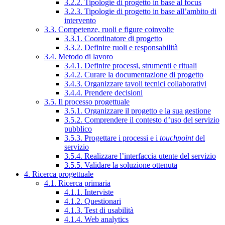
3.2.2. Tipologie di progetto in base al focus
3.2.3. Tipologie di progetto in base all’ambito di
intervento
3.3. Competenze, ruoli e figure coinvolte
3.3.1. Coordinatore di progetto
3.3.2. Definire ruoli e responsabilità
3.4. Metodo di lavoro
3.4.1. Definire processi, strumenti e rituali
3.4.2. Curare la documentazione di progetto
3.4.3. Organizzare tavoli tecnici collaborativi
3.4.4. Prendere decisioni
3.5. Il processo progettuale
3.5.1. Organizzare il progetto e la sua gestione
3.5.2. Comprendere il contesto d’uso del servizio
pubblico
3.5.3. Progettare i processi e i
touchpoint
del
servizio
3.5.4. Realizzare l’interfaccia utente del servizio
3.5.5. Validare la soluzione ottenuta
4. Ricerca progettuale
4.1. Ricerca primaria
4.1.1. Interviste
4.1.2. Questionari
4.1.3. Test di usabilità
4.1.4. Web analytics