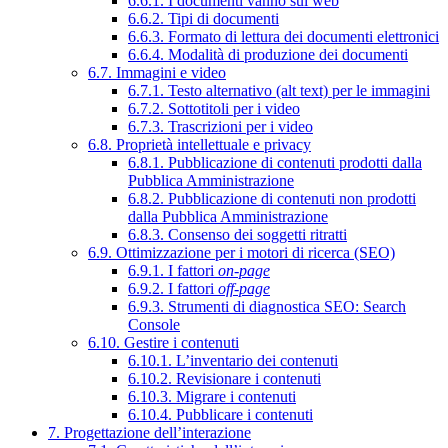
6.6.1. I documenti vanno sul web
6.6.2. Tipi di documenti
6.6.3. Formato di lettura dei documenti elettronici
6.6.4. Modalità di produzione dei documenti
6.7. Immagini e video
6.7.1. Testo alternativo (alt text) per le immagini
6.7.2. Sottotitoli per i video
6.7.3. Trascrizioni per i video
6.8. Proprietà intellettuale e privacy
6.8.1. Pubblicazione di contenuti prodotti dalla
Pubblica Amministrazione
6.8.2. Pubblicazione di contenuti non prodotti
dalla Pubblica Amministrazione
6.8.3. Consenso dei soggetti ritratti
6.9. Ottimizzazione per i motori di ricerca (SEO)
6.9.1. I fattori
on-page
6.9.2. I fattori
off-page
6.9.3. Strumenti di diagnostica SEO: Search
Console
6.10. Gestire i contenuti
6.10.1. L’inventario dei contenuti
6.10.2. Revisionare i contenuti
6.10.3. Migrare i contenuti
6.10.4. Pubblicare i contenuti
7. Progettazione dell’interazione