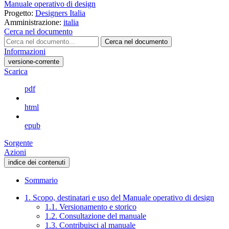
Manuale operativo di design
Progetto:
Designers Italia
Amministrazione:
italia
Cerca nel documento
Cerca nel documento
Informazioni
versione-corrente
Scarica
pdf
html
epub
Sorgente
Azioni
indice dei contenuti
Sommario
1. Scopo, destinatari e uso del Manuale operativo di design
1.1. Versionamento e storico
1.2. Consultazione del manuale
1.3. Contribuisci al manuale