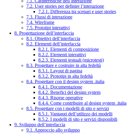
7.1. Caratteristiche dell’interazione
7.2. User stories per definire l’interazione
7.2.1. Differenza tra scenari e user stories
7.3. Flussi di interazione
7.4. Wireframe
7.5. Prototipi interattivi
8. Progettazione dell’interfaccia
8.1. Obiettivi dell’interfaccia
8.2. Elementi dell’interfaccia
8.2.1. Elementi di composizione
8.2.2. Elementi interattivi
8.2.3. Elementi testuali (microtesti)
8.3. Progettare e costruire in alta fedeltà
8.3.1. Layout di pagina
8.3.2. Prototipi in alta fedeltà
8.4. Progettare con il design system .italia
8.4.1. Documentazione
8.4.2. Benefici del design system
8.4.3. Risorse operative
8.4.4. Come contribuire al design system .italia
8.5. Progettare con i modelli di sito e servizi
8.5.1. Vantaggi dell’utilizzo dei modelli
8.5.2. I modelli di sito e servizi disponibili
9. Sviluppo dell’interfaccia
9.1. Approccio allo sviluppo