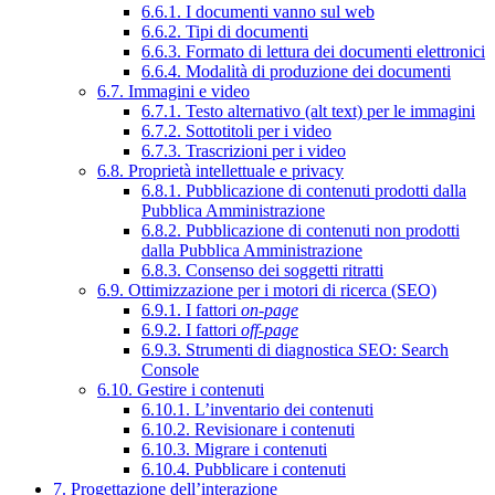
6.6.1. I documenti vanno sul web
6.6.2. Tipi di documenti
6.6.3. Formato di lettura dei documenti elettronici
6.6.4. Modalità di produzione dei documenti
6.7. Immagini e video
6.7.1. Testo alternativo (alt text) per le immagini
6.7.2. Sottotitoli per i video
6.7.3. Trascrizioni per i video
6.8. Proprietà intellettuale e privacy
6.8.1. Pubblicazione di contenuti prodotti dalla
Pubblica Amministrazione
6.8.2. Pubblicazione di contenuti non prodotti
dalla Pubblica Amministrazione
6.8.3. Consenso dei soggetti ritratti
6.9. Ottimizzazione per i motori di ricerca (SEO)
6.9.1. I fattori
on-page
6.9.2. I fattori
off-page
6.9.3. Strumenti di diagnostica SEO: Search
Console
6.10. Gestire i contenuti
6.10.1. L’inventario dei contenuti
6.10.2. Revisionare i contenuti
6.10.3. Migrare i contenuti
6.10.4. Pubblicare i contenuti
7. Progettazione dell’interazione