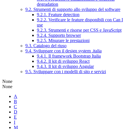
degradation
9.2. Strumenti di supporto allo sviluppo del software
9.2.1. Feature detection
9.2.2. Verificare le feature disponibili con Can I
use
9.2.3. Strumenti e risorse per CSS e JavaScript
9.2.4. Supporto browser
9.2.5. Misurare le prestazioni
9.3. Catalogo del riuso
9.4. Sviluppare con il design system .italia
9.4.1. Il framework Bootstrap Italia
9.4.2. Il kit di sviluppo React
9.4.3. Il kit di sviluppo Angular
9.5. Sviluppare con i modelli di sito e servizi
None
None
A
B
C
D
E
I
M