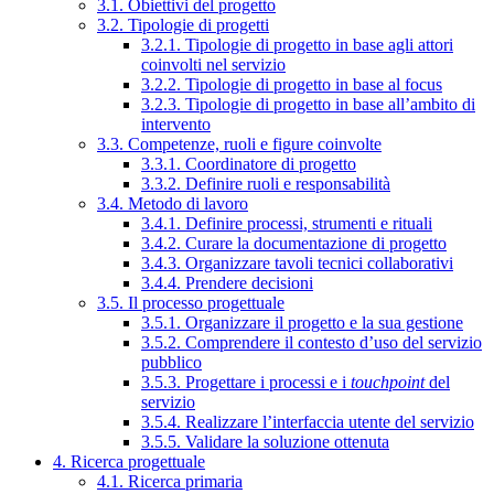
3.1. Obiettivi del progetto
3.2. Tipologie di progetti
3.2.1. Tipologie di progetto in base agli attori
coinvolti nel servizio
3.2.2. Tipologie di progetto in base al focus
3.2.3. Tipologie di progetto in base all’ambito di
intervento
3.3. Competenze, ruoli e figure coinvolte
3.3.1. Coordinatore di progetto
3.3.2. Definire ruoli e responsabilità
3.4. Metodo di lavoro
3.4.1. Definire processi, strumenti e rituali
3.4.2. Curare la documentazione di progetto
3.4.3. Organizzare tavoli tecnici collaborativi
3.4.4. Prendere decisioni
3.5. Il processo progettuale
3.5.1. Organizzare il progetto e la sua gestione
3.5.2. Comprendere il contesto d’uso del servizio
pubblico
3.5.3. Progettare i processi e i
touchpoint
del
servizio
3.5.4. Realizzare l’interfaccia utente del servizio
3.5.5. Validare la soluzione ottenuta
4. Ricerca progettuale
4.1. Ricerca primaria