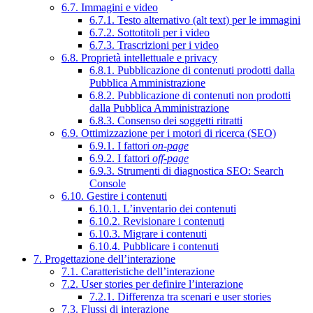
6.7. Immagini e video
6.7.1. Testo alternativo (alt text) per le immagini
6.7.2. Sottotitoli per i video
6.7.3. Trascrizioni per i video
6.8. Proprietà intellettuale e privacy
6.8.1. Pubblicazione di contenuti prodotti dalla
Pubblica Amministrazione
6.8.2. Pubblicazione di contenuti non prodotti
dalla Pubblica Amministrazione
6.8.3. Consenso dei soggetti ritratti
6.9. Ottimizzazione per i motori di ricerca (SEO)
6.9.1. I fattori
on-page
6.9.2. I fattori
off-page
6.9.3. Strumenti di diagnostica SEO: Search
Console
6.10. Gestire i contenuti
6.10.1. L’inventario dei contenuti
6.10.2. Revisionare i contenuti
6.10.3. Migrare i contenuti
6.10.4. Pubblicare i contenuti
7. Progettazione dell’interazione
7.1. Caratteristiche dell’interazione
7.2. User stories per definire l’interazione
7.2.1. Differenza tra scenari e user stories
7.3. Flussi di interazione