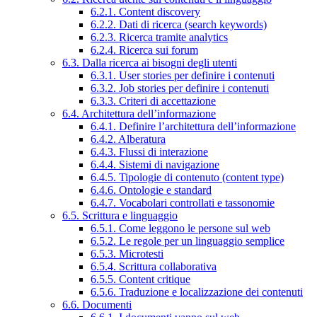
6.2.1. Content discovery
6.2.2. Dati di ricerca (search keywords)
6.2.3. Ricerca tramite analytics
6.2.4. Ricerca sui forum
6.3. Dalla ricerca ai bisogni degli utenti
6.3.1. User stories per definire i contenuti
6.3.2. Job stories per definire i contenuti
6.3.3. Criteri di accettazione
6.4. Architettura dell’informazione
6.4.1. Definire l’architettura dell’informazione
6.4.2. Alberatura
6.4.3. Flussi di interazione
6.4.4. Sistemi di navigazione
6.4.5. Tipologie di contenuto (content type)
6.4.6. Ontologie e standard
6.4.7. Vocabolari controllati e tassonomie
6.5. Scrittura e linguaggio
6.5.1. Come leggono le persone sul web
6.5.2. Le regole per un linguaggio semplice
6.5.3. Microtesti
6.5.4. Scrittura collaborativa
6.5.5. Content critique
6.5.6. Traduzione e localizzazione dei contenuti
6.6. Documenti