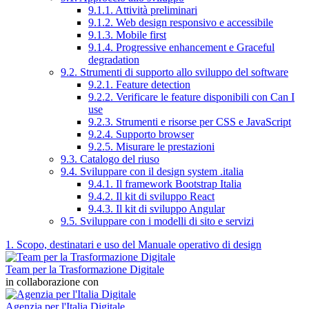
9.1.1. Attività preliminari
9.1.2. Web design responsivo e accessibile
9.1.3. Mobile first
9.1.4. Progressive enhancement e Graceful
degradation
9.2. Strumenti di supporto allo sviluppo del software
9.2.1. Feature detection
9.2.2. Verificare le feature disponibili con Can I
use
9.2.3. Strumenti e risorse per CSS e JavaScript
9.2.4. Supporto browser
9.2.5. Misurare le prestazioni
9.3. Catalogo del riuso
9.4. Sviluppare con il design system .italia
9.4.1. Il framework Bootstrap Italia
9.4.2. Il kit di sviluppo React
9.4.3. Il kit di sviluppo Angular
9.5. Sviluppare con i modelli di sito e servizi
1. Scopo, destinatari e uso del Manuale operativo di design
Team per la Trasformazione Digitale
in collaborazione con
Agenzia per l'Italia Digitale