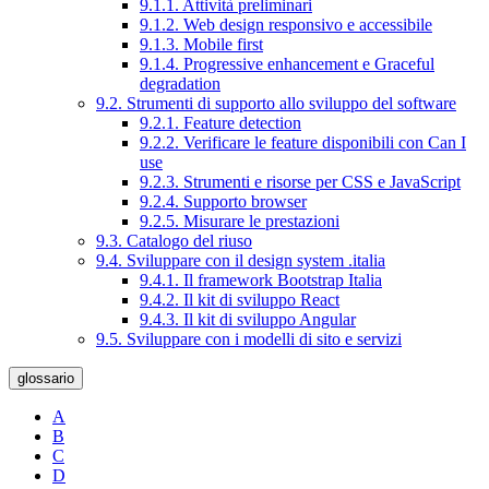
9.1.1. Attività preliminari
9.1.2. Web design responsivo e accessibile
9.1.3. Mobile first
9.1.4. Progressive enhancement e Graceful
degradation
9.2. Strumenti di supporto allo sviluppo del software
9.2.1. Feature detection
9.2.2. Verificare le feature disponibili con Can I
use
9.2.3. Strumenti e risorse per CSS e JavaScript
9.2.4. Supporto browser
9.2.5. Misurare le prestazioni
9.3. Catalogo del riuso
9.4. Sviluppare con il design system .italia
9.4.1. Il framework Bootstrap Italia
9.4.2. Il kit di sviluppo React
9.4.3. Il kit di sviluppo Angular
9.5. Sviluppare con i modelli di sito e servizi
glossario
A
B
C
D