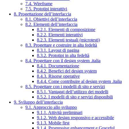
7.4. Wireframe
7.5. Prototipi interattivi
8. Progettazione dell’interfaccia
8.1. Obiettivi dell’interfaccia
8.2. Elementi dell’interfaccia
8.2.1. Elementi di composizione
8.2.2. Elementi interattivi
8.2.3. Elementi testuali (microtesti)
8.3. Progettare e costruire in alta fedeltà
8.3.1. Layout di pagina
8.3.2. Prototipi in alta fedeltà
8.4. Progettare con il design system .italia
8.4.1. Documentazione
8.4.2. Benefici del design system
8.4.3. Risorse operative
8.4.4. Come contribuire al design system .italia
8.5. Progettare con i modelli di sito e servizi
8.5.1. Vantaggi dell’utilizzo dei modelli
8.5.2. I modelli di sito e servizi disponibili
9. Sviluppo dell’interfaccia
9.1. Approccio allo sviluppo
9.1.1. Attività preliminari
9.1.2. Web design responsivo e accessibile
9.1.3. Mobile first
9.1.4. Progressive enhancement e Graceful