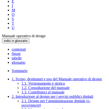
E
I
M
O
S
T
U
Manuale operativo di design
indici e glossario
contenuti
figure
tabelle
glossario
Sommario
1. Scopo, destinatari e uso del Manuale operativo di design
1.1. Versionamento e storico
1.2. Consultazione del manuale
1.3. Contribuisci al manuale
2. Introduzione al design per i servizi pubblici digitali
2.1. Design per l’amministrazione digitale (
e-
government
)