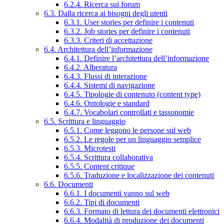
6.2.4. Ricerca sui forum
6.3. Dalla ricerca ai bisogni degli utenti
6.3.1. User stories per definire i contenuti
6.3.2. Job stories per definire i contenuti
6.3.3. Criteri di accettazione
6.4. Architettura dell’informazione
6.4.1. Definire l’architettura dell’informazione
6.4.2. Alberatura
6.4.3. Flussi di interazione
6.4.4. Sistemi di navigazione
6.4.5. Tipologie di contenuto (content type)
6.4.6. Ontologie e standard
6.4.7. Vocabolari controllati e tassonomie
6.5. Scrittura e linguaggio
6.5.1. Come leggono le persone sul web
6.5.2. Le regole per un linguaggio semplice
6.5.3. Microtesti
6.5.4. Scrittura collaborativa
6.5.5. Content critique
6.5.6. Traduzione e localizzazione dei contenuti
6.6. Documenti
6.6.1. I documenti vanno sul web
6.6.2. Tipi di documenti
6.6.3. Formato di lettura dei documenti elettronici
6.6.4. Modalità di produzione dei documenti