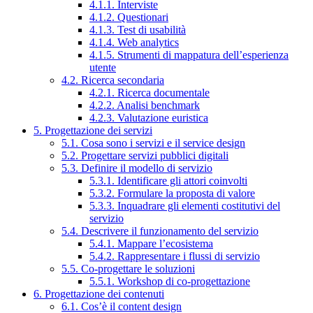
4.1.1. Interviste
4.1.2. Questionari
4.1.3. Test di usabilità
4.1.4. Web analytics
4.1.5. Strumenti di mappatura dell’esperienza
utente
4.2. Ricerca secondaria
4.2.1. Ricerca documentale
4.2.2. Analisi benchmark
4.2.3. Valutazione euristica
5. Progettazione dei servizi
5.1. Cosa sono i servizi e il service design
5.2. Progettare servizi pubblici digitali
5.3. Definire il modello di servizio
5.3.1. Identificare gli attori coinvolti
5.3.2. Formulare la proposta di valore
5.3.3. Inquadrare gli elementi costitutivi del
servizio
5.4. Descrivere il funzionamento del servizio
5.4.1. Mappare l’ecosistema
5.4.2. Rappresentare i flussi di servizio
5.5. Co-progettare le soluzioni
5.5.1. Workshop di co-progettazione
6. Progettazione dei contenuti
6.1. Cos’è il content design