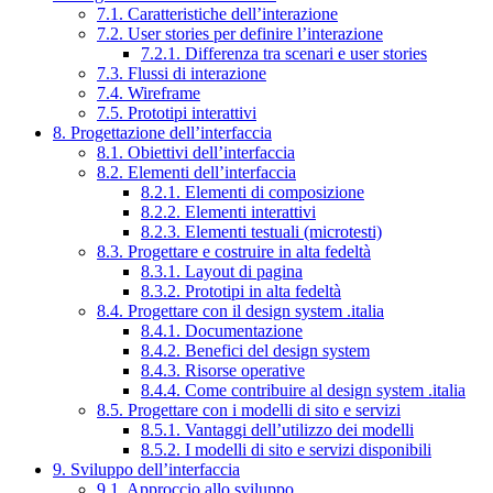
7.1. Caratteristiche dell’interazione
7.2. User stories per definire l’interazione
7.2.1. Differenza tra scenari e user stories
7.3. Flussi di interazione
7.4. Wireframe
7.5. Prototipi interattivi
8. Progettazione dell’interfaccia
8.1. Obiettivi dell’interfaccia
8.2. Elementi dell’interfaccia
8.2.1. Elementi di composizione
8.2.2. Elementi interattivi
8.2.3. Elementi testuali (microtesti)
8.3. Progettare e costruire in alta fedeltà
8.3.1. Layout di pagina
8.3.2. Prototipi in alta fedeltà
8.4. Progettare con il design system .italia
8.4.1. Documentazione
8.4.2. Benefici del design system
8.4.3. Risorse operative
8.4.4. Come contribuire al design system .italia
8.5. Progettare con i modelli di sito e servizi
8.5.1. Vantaggi dell’utilizzo dei modelli
8.5.2. I modelli di sito e servizi disponibili
9. Sviluppo dell’interfaccia
9.1. Approccio allo sviluppo