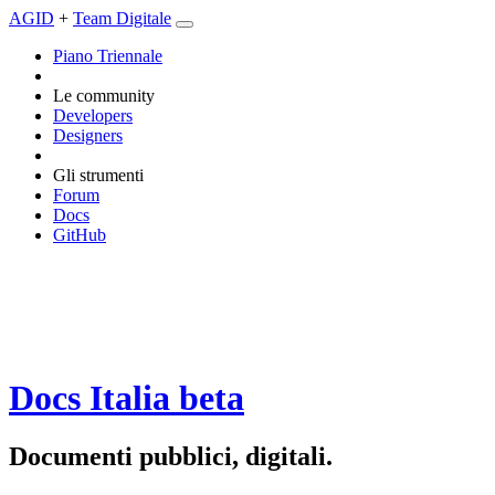
AGID
+
Team Digitale
Piano Triennale
Le community
Developers
Designers
Gli strumenti
Forum
Docs
GitHub
Docs Italia
beta
Documenti pubblici, digitali.