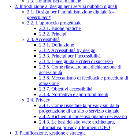
1.3. Contribuisci al manuale
2. Introduzione al design per i servizi pubblici digitali
2.1. Design per l’amministrazione digitale (
e-
government
)
2.2. L’approccio progettuale
2.2.1. Buone pratiche
2.2.2. Principi
2.3. Accessibilità
2.3.1. Definizione
2.3.2. Accessibilità by design
2.3.3. Principi per l’accessibilità
2.3.4. Linee guida e criteri di successo
2.3.5. Come rilasciare una dichiarazione di
accessibilità
2.3.6. Meccanismo di feedback e procedura di
attuazione
2.3.7. Obiettivi accessibilità
2.3.8. Normativa e approfondimenti
2.4. Privacy
2.4.1. Come rispettare la privacy sin dalla
progettazione di un sito o servizio digitale
2.4.2. Richiedi il consenso quando necessario
2.4.3. Le basi del sito web: architettura,
informativa privacy, riferimenti DPO
3. Pianificazione, gestione e strategia