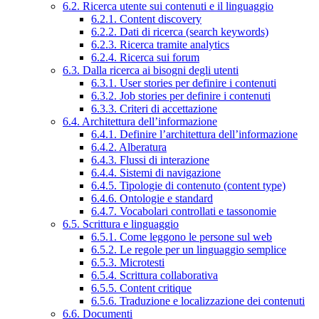
6.2. Ricerca utente sui contenuti e il linguaggio
6.2.1. Content discovery
6.2.2. Dati di ricerca (search keywords)
6.2.3. Ricerca tramite analytics
6.2.4. Ricerca sui forum
6.3. Dalla ricerca ai bisogni degli utenti
6.3.1. User stories per definire i contenuti
6.3.2. Job stories per definire i contenuti
6.3.3. Criteri di accettazione
6.4. Architettura dell’informazione
6.4.1. Definire l’architettura dell’informazione
6.4.2. Alberatura
6.4.3. Flussi di interazione
6.4.4. Sistemi di navigazione
6.4.5. Tipologie di contenuto (content type)
6.4.6. Ontologie e standard
6.4.7. Vocabolari controllati e tassonomie
6.5. Scrittura e linguaggio
6.5.1. Come leggono le persone sul web
6.5.2. Le regole per un linguaggio semplice
6.5.3. Microtesti
6.5.4. Scrittura collaborativa
6.5.5. Content critique
6.5.6. Traduzione e localizzazione dei contenuti
6.6. Documenti