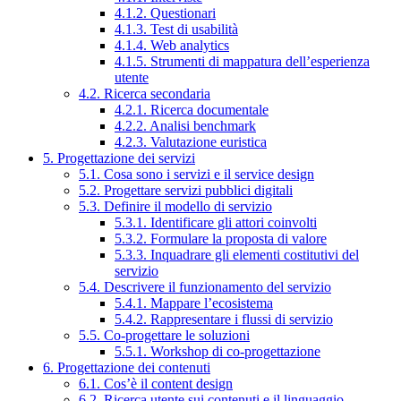
4.1.2. Questionari
4.1.3. Test di usabilità
4.1.4. Web analytics
4.1.5. Strumenti di mappatura dell’esperienza
utente
4.2. Ricerca secondaria
4.2.1. Ricerca documentale
4.2.2. Analisi benchmark
4.2.3. Valutazione euristica
5. Progettazione dei servizi
5.1. Cosa sono i servizi e il service design
5.2. Progettare servizi pubblici digitali
5.3. Definire il modello di servizio
5.3.1. Identificare gli attori coinvolti
5.3.2. Formulare la proposta di valore
5.3.3. Inquadrare gli elementi costitutivi del
servizio
5.4. Descrivere il funzionamento del servizio
5.4.1. Mappare l’ecosistema
5.4.2. Rappresentare i flussi di servizio
5.5. Co-progettare le soluzioni
5.5.1. Workshop di co-progettazione
6. Progettazione dei contenuti
6.1. Cos’è il content design
6.2. Ricerca utente sui contenuti e il linguaggio