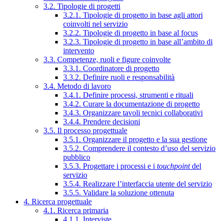
3.2. Tipologie di progetti
3.2.1. Tipologie di progetto in base agli attori
coinvolti nel servizio
3.2.2. Tipologie di progetto in base al focus
3.2.3. Tipologie di progetto in base all’ambito di
intervento
3.3. Competenze, ruoli e figure coinvolte
3.3.1. Coordinatore di progetto
3.3.2. Definire ruoli e responsabilità
3.4. Metodo di lavoro
3.4.1. Definire processi, strumenti e rituali
3.4.2. Curare la documentazione di progetto
3.4.3. Organizzare tavoli tecnici collaborativi
3.4.4. Prendere decisioni
3.5. Il processo progettuale
3.5.1. Organizzare il progetto e la sua gestione
3.5.2. Comprendere il contesto d’uso del servizio
pubblico
3.5.3. Progettare i processi e i
touchpoint
del
servizio
3.5.4. Realizzare l’interfaccia utente del servizio
3.5.5. Validare la soluzione ottenuta
4. Ricerca progettuale
4.1. Ricerca primaria
4.1.1. Interviste