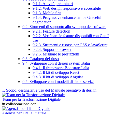
9.1.1. Attività preliminari
9.1.2. Web design responsivo e accessibile
9.1.3. Mobile first
9.1.4. Progressive enhancement e Graceful
degradation
9.2. Strumenti di supporto allo sviluppo del software
9.2.1. Feature detection
9.2.2. Verificare le feature disponibili con Can I
use
9.2.3. Strumenti e risorse per CSS e JavaScript
9.2.4. Supporto browser
9.2.5. Misurare le prestazioni
9.3. Catalogo del riuso
9.4. Sviluppare con il design system .italia
9.4.1. Il framework Bootstrap Italia
9.4.2. Il kit di sviluppo React
9.4.3. Il kit di sviluppo Angular
9.5. Sviluppare con i modelli di sito e servizi
1. Scopo, destinatari e uso del Manuale operativo di design
Team per la Trasformazione Digitale
in collaborazione con
Agenzia per l'Italia Digitale