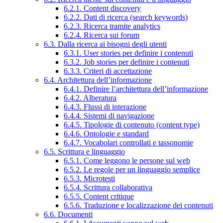
6.2.1. Content discovery
6.2.2. Dati di ricerca (search keywords)
6.2.3. Ricerca tramite analytics
6.2.4. Ricerca sui forum
6.3. Dalla ricerca ai bisogni degli utenti
6.3.1. User stories per definire i contenuti
6.3.2. Job stories per definire i contenuti
6.3.3. Criteri di accettazione
6.4. Architettura dell’informazione
6.4.1. Definire l’architettura dell’informazione
6.4.2. Alberatura
6.4.3. Flussi di interazione
6.4.4. Sistemi di navigazione
6.4.5. Tipologie di contenuto (content type)
6.4.6. Ontologie e standard
6.4.7. Vocabolari controllati e tassonomie
6.5. Scrittura e linguaggio
6.5.1. Come leggono le persone sul web
6.5.2. Le regole per un linguaggio semplice
6.5.3. Microtesti
6.5.4. Scrittura collaborativa
6.5.5. Content critique
6.5.6. Traduzione e localizzazione dei contenuti
6.6. Documenti