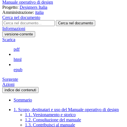
Manuale operativo di design
Progetto:
Designers Italia
Amministrazione:
italia
Cerca nel documento
Cerca nel documento
Informazioni
versione-corrente
Scarica
pdf
html
epub
Sorgente
Azioni
indice dei contenuti
Sommario
1. Scopo, destinatari e uso del Manuale operativo di design
1.1. Versionamento e storico
1.2. Consultazione del manuale
1.3. Contribuisci al manuale