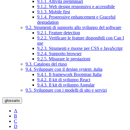
9.1.1. Attività preliminari
9.1.2. Web design responsivo e accessibile
9.1.3. Mobile first
9.1.4. Progressive enhancement e Graceful
degradation
9.2. Strumenti di supporto allo sviluppo del software
9.2.1. Feature detection
9.2.2. Verificare le feature disponibili con Can I
use
9.2.3. Strumenti e risorse per CSS e JavaScript
9.2.4. Supporto browser
9.2.5. Misurare le prestazioni
9.3. Catalogo del riuso
9.4. Sviluppare con il design system .italia
9.4.1. Il framework Bootstrap Italia
9.4.2. Il kit di sviluppo React
9.4.3. Il kit di sviluppo Angular
9.5. Sviluppare con i modelli di sito e servizi
glossario
A
B
C
D