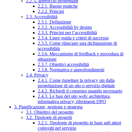
2.2. L’approccio progettuale
2.2.1. Buone pratiche
2.2.2. Principi
2.3. Accessibilità
2.3.1. Definizione
2.3.2. Accessibilità by design
2.3.3. Principi per l’accessibilità
2.3.4. Linee guida e criteri di successo
2.3.5. Come rilasciare una dichiarazione di
accessibilità
2.3.6. Meccanismo di feedback e procedura di
attuazione
2.3.7. Obiettivi accessibilità
2.3.8. Normativa e approfondimenti
2.4. Privacy
2.4.1. Come rispettare la privacy sin dalla
progettazione di un sito o servizio digitale
2.4.2. Richiedi il consenso quando necessario
2.4.3. Le basi del sito web: architettura,
informativa privacy, riferimenti DPO
3. Pianificazione, gestione e strategia
3.1. Obiettivi del progetto
3.2. Tipologie di progetti
3.2.1. Tipologie di progetto in base agli attori
coinvolti nel servizio