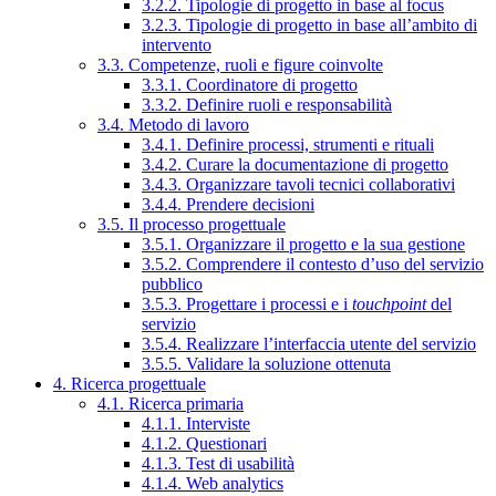
3.2.2. Tipologie di progetto in base al focus
3.2.3. Tipologie di progetto in base all’ambito di
intervento
3.3. Competenze, ruoli e figure coinvolte
3.3.1. Coordinatore di progetto
3.3.2. Definire ruoli e responsabilità
3.4. Metodo di lavoro
3.4.1. Definire processi, strumenti e rituali
3.4.2. Curare la documentazione di progetto
3.4.3. Organizzare tavoli tecnici collaborativi
3.4.4. Prendere decisioni
3.5. Il processo progettuale
3.5.1. Organizzare il progetto e la sua gestione
3.5.2. Comprendere il contesto d’uso del servizio
pubblico
3.5.3. Progettare i processi e i
touchpoint
del
servizio
3.5.4. Realizzare l’interfaccia utente del servizio
3.5.5. Validare la soluzione ottenuta
4. Ricerca progettuale
4.1. Ricerca primaria
4.1.1. Interviste
4.1.2. Questionari
4.1.3. Test di usabilità
4.1.4. Web analytics