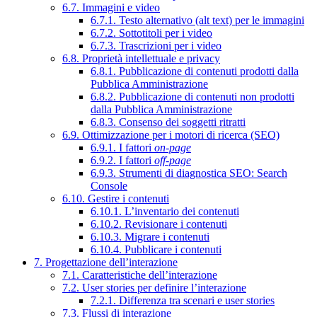
6.7. Immagini e video
6.7.1. Testo alternativo (alt text) per le immagini
6.7.2. Sottotitoli per i video
6.7.3. Trascrizioni per i video
6.8. Proprietà intellettuale e privacy
6.8.1. Pubblicazione di contenuti prodotti dalla
Pubblica Amministrazione
6.8.2. Pubblicazione di contenuti non prodotti
dalla Pubblica Amministrazione
6.8.3. Consenso dei soggetti ritratti
6.9. Ottimizzazione per i motori di ricerca (SEO)
6.9.1. I fattori
on-page
6.9.2. I fattori
off-page
6.9.3. Strumenti di diagnostica SEO: Search
Console
6.10. Gestire i contenuti
6.10.1. L’inventario dei contenuti
6.10.2. Revisionare i contenuti
6.10.3. Migrare i contenuti
6.10.4. Pubblicare i contenuti
7. Progettazione dell’interazione
7.1. Caratteristiche dell’interazione
7.2. User stories per definire l’interazione
7.2.1. Differenza tra scenari e user stories
7.3. Flussi di interazione