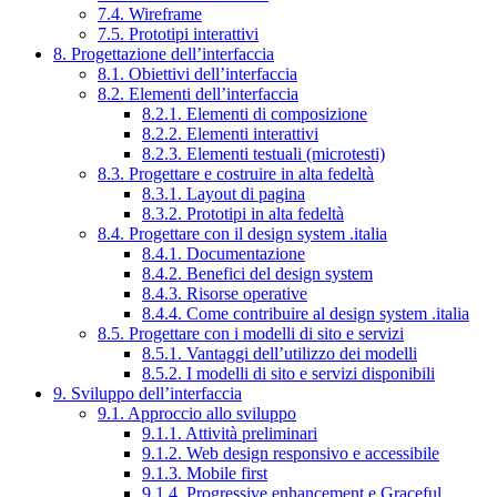
7.4. Wireframe
7.5. Prototipi interattivi
8. Progettazione dell’interfaccia
8.1. Obiettivi dell’interfaccia
8.2. Elementi dell’interfaccia
8.2.1. Elementi di composizione
8.2.2. Elementi interattivi
8.2.3. Elementi testuali (microtesti)
8.3. Progettare e costruire in alta fedeltà
8.3.1. Layout di pagina
8.3.2. Prototipi in alta fedeltà
8.4. Progettare con il design system .italia
8.4.1. Documentazione
8.4.2. Benefici del design system
8.4.3. Risorse operative
8.4.4. Come contribuire al design system .italia
8.5. Progettare con i modelli di sito e servizi
8.5.1. Vantaggi dell’utilizzo dei modelli
8.5.2. I modelli di sito e servizi disponibili
9. Sviluppo dell’interfaccia
9.1. Approccio allo sviluppo
9.1.1. Attività preliminari
9.1.2. Web design responsivo e accessibile
9.1.3. Mobile first
9.1.4. Progressive enhancement e Graceful