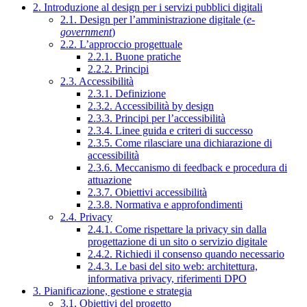
2. Introduzione al design per i servizi pubblici digitali
2.1. Design per l’amministrazione digitale (
e-
government
)
2.2. L’approccio progettuale
2.2.1. Buone pratiche
2.2.2. Principi
2.3. Accessibilità
2.3.1. Definizione
2.3.2. Accessibilità by design
2.3.3. Principi per l’accessibilità
2.3.4. Linee guida e criteri di successo
2.3.5. Come rilasciare una dichiarazione di
accessibilità
2.3.6. Meccanismo di feedback e procedura di
attuazione
2.3.7. Obiettivi accessibilità
2.3.8. Normativa e approfondimenti
2.4. Privacy
2.4.1. Come rispettare la privacy sin dalla
progettazione di un sito o servizio digitale
2.4.2. Richiedi il consenso quando necessario
2.4.3. Le basi del sito web: architettura,
informativa privacy, riferimenti DPO
3. Pianificazione, gestione e strategia
3.1. Obiettivi del progetto