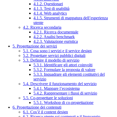
4.1.2. Questionari
4.1.3. Test di usabilità
4.1.4. Web analytics
4.1.5. Strumenti di mappatura dell’esperienza
utente
4.2. Ricerca secondaria
4.2.1. Ricerca documentale
4.2.2. Analisi benchmark
4.2.3. Valutazione euristica
5. Progettazione dei servizi
5.1. Cosa sono i servizi e il service design
5.2. Progettare servizi pubblici digitali
5.3. Definire il modello di servizio
5.3.1. Identificare gli attori coinvolti
5.3.2. Formulare la proposta di valore
5.3.3. Inquadrare gli elementi costitutivi del
servizio
5.4. Descrivere il funzionamento del servizio
5.4.1. Mappare l’ecosistema
5.4.2. Rappresentare i flussi di servizio
5.5. Co-progettare le soluzioni
5.5.1. Workshop di co-progettazione
6. Progettazione dei contenuti
6.1. Cos’è il content design
6.2. Ricerca utente sui contenuti e il linguaggio