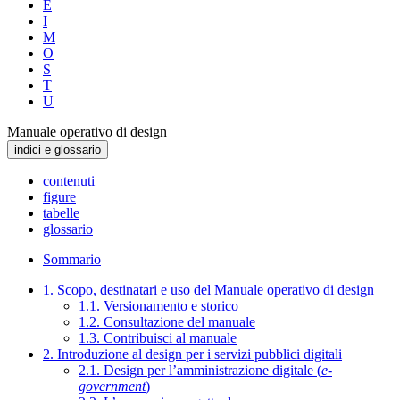
E
I
M
O
S
T
U
Manuale operativo di design
indici e glossario
contenuti
figure
tabelle
glossario
Sommario
1. Scopo, destinatari e uso del Manuale operativo di design
1.1. Versionamento e storico
1.2. Consultazione del manuale
1.3. Contribuisci al manuale
2. Introduzione al design per i servizi pubblici digitali
2.1. Design per l’amministrazione digitale (
e-
government
)