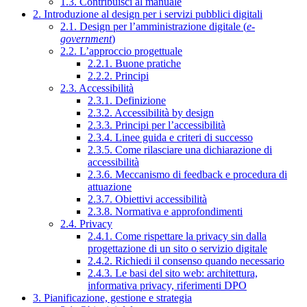
1.3. Contribuisci al manuale
2. Introduzione al design per i servizi pubblici digitali
2.1. Design per l’amministrazione digitale (
e-
government
)
2.2. L’approccio progettuale
2.2.1. Buone pratiche
2.2.2. Principi
2.3. Accessibilità
2.3.1. Definizione
2.3.2. Accessibilità by design
2.3.3. Principi per l’accessibilità
2.3.4. Linee guida e criteri di successo
2.3.5. Come rilasciare una dichiarazione di
accessibilità
2.3.6. Meccanismo di feedback e procedura di
attuazione
2.3.7. Obiettivi accessibilità
2.3.8. Normativa e approfondimenti
2.4. Privacy
2.4.1. Come rispettare la privacy sin dalla
progettazione di un sito o servizio digitale
2.4.2. Richiedi il consenso quando necessario
2.4.3. Le basi del sito web: architettura,
informativa privacy, riferimenti DPO
3. Pianificazione, gestione e strategia