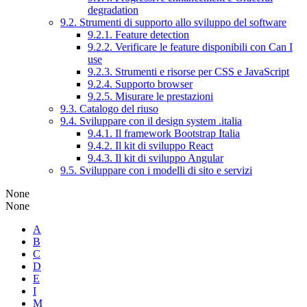
degradation
9.2. Strumenti di supporto allo sviluppo del software
9.2.1. Feature detection
9.2.2. Verificare le feature disponibili con Can I
use
9.2.3. Strumenti e risorse per CSS e JavaScript
9.2.4. Supporto browser
9.2.5. Misurare le prestazioni
9.3. Catalogo del riuso
9.4. Sviluppare con il design system .italia
9.4.1. Il framework Bootstrap Italia
9.4.2. Il kit di sviluppo React
9.4.3. Il kit di sviluppo Angular
9.5. Sviluppare con i modelli di sito e servizi
None
None
A
B
C
D
E
I
M