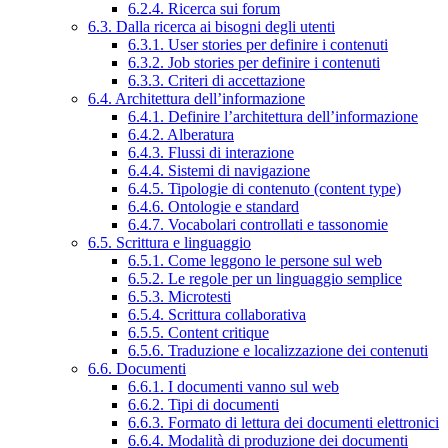
6.2.4. Ricerca sui forum
6.3. Dalla ricerca ai bisogni degli utenti
6.3.1. User stories per definire i contenuti
6.3.2. Job stories per definire i contenuti
6.3.3. Criteri di accettazione
6.4. Architettura dell’informazione
6.4.1. Definire l’architettura dell’informazione
6.4.2. Alberatura
6.4.3. Flussi di interazione
6.4.4. Sistemi di navigazione
6.4.5. Tipologie di contenuto (content type)
6.4.6. Ontologie e standard
6.4.7. Vocabolari controllati e tassonomie
6.5. Scrittura e linguaggio
6.5.1. Come leggono le persone sul web
6.5.2. Le regole per un linguaggio semplice
6.5.3. Microtesti
6.5.4. Scrittura collaborativa
6.5.5. Content critique
6.5.6. Traduzione e localizzazione dei contenuti
6.6. Documenti
6.6.1. I documenti vanno sul web
6.6.2. Tipi di documenti
6.6.3. Formato di lettura dei documenti elettronici
6.6.4. Modalità di produzione dei documenti