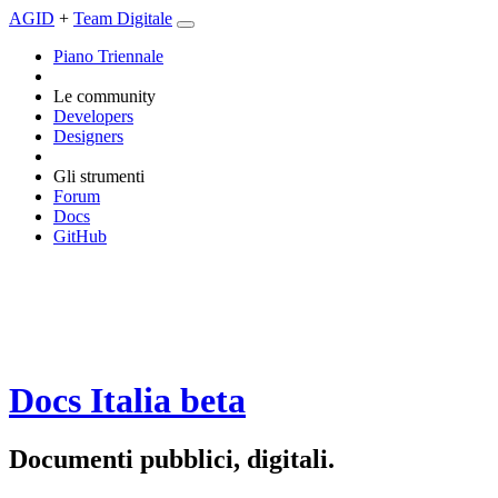
AGID
+
Team Digitale
Piano Triennale
Le community
Developers
Designers
Gli strumenti
Forum
Docs
GitHub
Docs Italia
beta
Documenti pubblici, digitali.