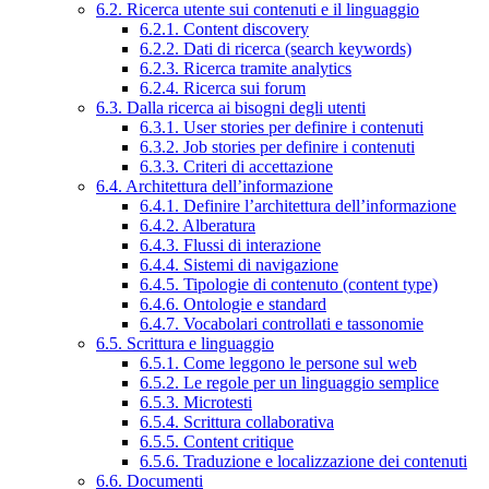
6.2. Ricerca utente sui contenuti e il linguaggio
6.2.1. Content discovery
6.2.2. Dati di ricerca (search keywords)
6.2.3. Ricerca tramite analytics
6.2.4. Ricerca sui forum
6.3. Dalla ricerca ai bisogni degli utenti
6.3.1. User stories per definire i contenuti
6.3.2. Job stories per definire i contenuti
6.3.3. Criteri di accettazione
6.4. Architettura dell’informazione
6.4.1. Definire l’architettura dell’informazione
6.4.2. Alberatura
6.4.3. Flussi di interazione
6.4.4. Sistemi di navigazione
6.4.5. Tipologie di contenuto (content type)
6.4.6. Ontologie e standard
6.4.7. Vocabolari controllati e tassonomie
6.5. Scrittura e linguaggio
6.5.1. Come leggono le persone sul web
6.5.2. Le regole per un linguaggio semplice
6.5.3. Microtesti
6.5.4. Scrittura collaborativa
6.5.5. Content critique
6.5.6. Traduzione e localizzazione dei contenuti
6.6. Documenti