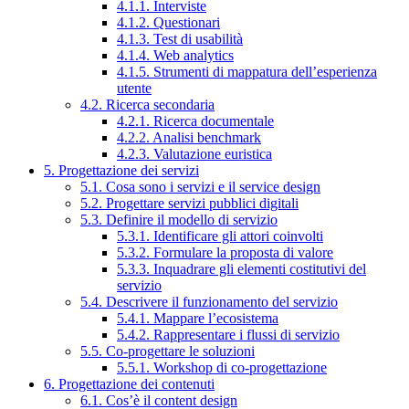
4.1.1. Interviste
4.1.2. Questionari
4.1.3. Test di usabilità
4.1.4. Web analytics
4.1.5. Strumenti di mappatura dell’esperienza
utente
4.2. Ricerca secondaria
4.2.1. Ricerca documentale
4.2.2. Analisi benchmark
4.2.3. Valutazione euristica
5. Progettazione dei servizi
5.1. Cosa sono i servizi e il service design
5.2. Progettare servizi pubblici digitali
5.3. Definire il modello di servizio
5.3.1. Identificare gli attori coinvolti
5.3.2. Formulare la proposta di valore
5.3.3. Inquadrare gli elementi costitutivi del
servizio
5.4. Descrivere il funzionamento del servizio
5.4.1. Mappare l’ecosistema
5.4.2. Rappresentare i flussi di servizio
5.5. Co-progettare le soluzioni
5.5.1. Workshop di co-progettazione
6. Progettazione dei contenuti
6.1. Cos’è il content design