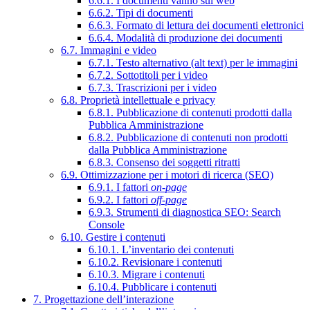
6.6.1. I documenti vanno sul web
6.6.2. Tipi di documenti
6.6.3. Formato di lettura dei documenti elettronici
6.6.4. Modalità di produzione dei documenti
6.7. Immagini e video
6.7.1. Testo alternativo (alt text) per le immagini
6.7.2. Sottotitoli per i video
6.7.3. Trascrizioni per i video
6.8. Proprietà intellettuale e privacy
6.8.1. Pubblicazione di contenuti prodotti dalla
Pubblica Amministrazione
6.8.2. Pubblicazione di contenuti non prodotti
dalla Pubblica Amministrazione
6.8.3. Consenso dei soggetti ritratti
6.9. Ottimizzazione per i motori di ricerca (SEO)
6.9.1. I fattori
on-page
6.9.2. I fattori
off-page
6.9.3. Strumenti di diagnostica SEO: Search
Console
6.10. Gestire i contenuti
6.10.1. L’inventario dei contenuti
6.10.2. Revisionare i contenuti
6.10.3. Migrare i contenuti
6.10.4. Pubblicare i contenuti
7. Progettazione dell’interazione