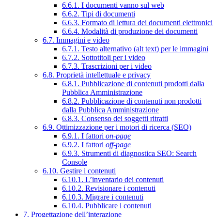
6.6.1. I documenti vanno sul web
6.6.2. Tipi di documenti
6.6.3. Formato di lettura dei documenti elettronici
6.6.4. Modalità di produzione dei documenti
6.7. Immagini e video
6.7.1. Testo alternativo (alt text) per le immagini
6.7.2. Sottotitoli per i video
6.7.3. Trascrizioni per i video
6.8. Proprietà intellettuale e privacy
6.8.1. Pubblicazione di contenuti prodotti dalla
Pubblica Amministrazione
6.8.2. Pubblicazione di contenuti non prodotti
dalla Pubblica Amministrazione
6.8.3. Consenso dei soggetti ritratti
6.9. Ottimizzazione per i motori di ricerca (SEO)
6.9.1. I fattori
on-page
6.9.2. I fattori
off-page
6.9.3. Strumenti di diagnostica SEO: Search
Console
6.10. Gestire i contenuti
6.10.1. L’inventario dei contenuti
6.10.2. Revisionare i contenuti
6.10.3. Migrare i contenuti
6.10.4. Pubblicare i contenuti
7. Progettazione dell’interazione