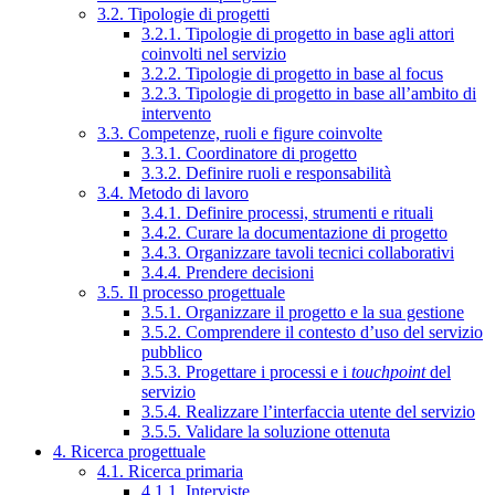
3.2. Tipologie di progetti
3.2.1. Tipologie di progetto in base agli attori
coinvolti nel servizio
3.2.2. Tipologie di progetto in base al focus
3.2.3. Tipologie di progetto in base all’ambito di
intervento
3.3. Competenze, ruoli e figure coinvolte
3.3.1. Coordinatore di progetto
3.3.2. Definire ruoli e responsabilità
3.4. Metodo di lavoro
3.4.1. Definire processi, strumenti e rituali
3.4.2. Curare la documentazione di progetto
3.4.3. Organizzare tavoli tecnici collaborativi
3.4.4. Prendere decisioni
3.5. Il processo progettuale
3.5.1. Organizzare il progetto e la sua gestione
3.5.2. Comprendere il contesto d’uso del servizio
pubblico
3.5.3. Progettare i processi e i
touchpoint
del
servizio
3.5.4. Realizzare l’interfaccia utente del servizio
3.5.5. Validare la soluzione ottenuta
4. Ricerca progettuale
4.1. Ricerca primaria
4.1.1. Interviste