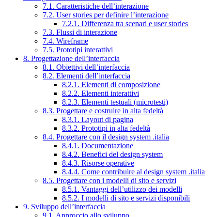
7.1. Caratteristiche dell’interazione
7.2. User stories per definire l’interazione
7.2.1. Differenza tra scenari e user stories
7.3. Flussi di interazione
7.4. Wireframe
7.5. Prototipi interattivi
8. Progettazione dell’interfaccia
8.1. Obiettivi dell’interfaccia
8.2. Elementi dell’interfaccia
8.2.1. Elementi di composizione
8.2.2. Elementi interattivi
8.2.3. Elementi testuali (microtesti)
8.3. Progettare e costruire in alta fedeltà
8.3.1. Layout di pagina
8.3.2. Prototipi in alta fedeltà
8.4. Progettare con il design system .italia
8.4.1. Documentazione
8.4.2. Benefici del design system
8.4.3. Risorse operative
8.4.4. Come contribuire al design system .italia
8.5. Progettare con i modelli di sito e servizi
8.5.1. Vantaggi dell’utilizzo dei modelli
8.5.2. I modelli di sito e servizi disponibili
9. Sviluppo dell’interfaccia
9.1. Approccio allo sviluppo