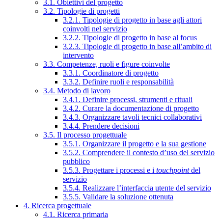
3.1. Obiettivi del progetto
3.2. Tipologie di progetti
3.2.1. Tipologie di progetto in base agli attori
coinvolti nel servizio
3.2.2. Tipologie di progetto in base al focus
3.2.3. Tipologie di progetto in base all’ambito di
intervento
3.3. Competenze, ruoli e figure coinvolte
3.3.1. Coordinatore di progetto
3.3.2. Definire ruoli e responsabilità
3.4. Metodo di lavoro
3.4.1. Definire processi, strumenti e rituali
3.4.2. Curare la documentazione di progetto
3.4.3. Organizzare tavoli tecnici collaborativi
3.4.4. Prendere decisioni
3.5. Il processo progettuale
3.5.1. Organizzare il progetto e la sua gestione
3.5.2. Comprendere il contesto d’uso del servizio
pubblico
3.5.3. Progettare i processi e i
touchpoint
del
servizio
3.5.4. Realizzare l’interfaccia utente del servizio
3.5.5. Validare la soluzione ottenuta
4. Ricerca progettuale
4.1. Ricerca primaria