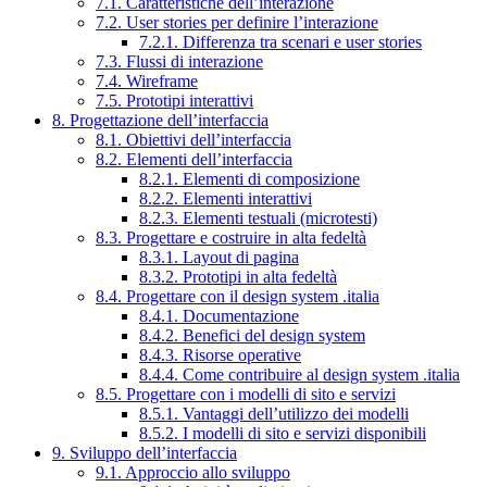
7.1. Caratteristiche dell’interazione
7.2. User stories per definire l’interazione
7.2.1. Differenza tra scenari e user stories
7.3. Flussi di interazione
7.4. Wireframe
7.5. Prototipi interattivi
8. Progettazione dell’interfaccia
8.1. Obiettivi dell’interfaccia
8.2. Elementi dell’interfaccia
8.2.1. Elementi di composizione
8.2.2. Elementi interattivi
8.2.3. Elementi testuali (microtesti)
8.3. Progettare e costruire in alta fedeltà
8.3.1. Layout di pagina
8.3.2. Prototipi in alta fedeltà
8.4. Progettare con il design system .italia
8.4.1. Documentazione
8.4.2. Benefici del design system
8.4.3. Risorse operative
8.4.4. Come contribuire al design system .italia
8.5. Progettare con i modelli di sito e servizi
8.5.1. Vantaggi dell’utilizzo dei modelli
8.5.2. I modelli di sito e servizi disponibili
9. Sviluppo dell’interfaccia
9.1. Approccio allo sviluppo