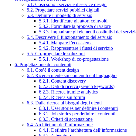
5.1. Cosa sono i servizi e il service design
5.2. Progettare servizi pubblici digitali
5.3. Definire il modello di servizio
5.3.1. Identificare gli attori coinvolti
5.3.2. Formulare la proposta di valore
5.3.3. Inquadrare gli elementi costitutivi del serviz
5.4. Descrivere il funzionamento del servizio
5.4.1. Mappare l’ecosistema
5.4.2. Rappresentare i flussi di servizio
5.5. Co-progettare le soluzioni
5.5.1. Workshop di co-progettazione
6. Progettazione dei contenuti
6.1. Cos’è il content design
6.2. Ricerca utente sui contenuti e il linguaggio
6.2.1. Content discovery
6.2.2. Dati di ricerca (search keywords)
6.2.3. Ricerca tramite analytics
6.2.4. Ricerca sui forum
6.3. Dalla ricerca ai bisogni degli utenti
6.3.1. User stories per definire i contenuti
6.3.2. Job stories per definire i contenuti
6.3.3. Criteri di accettazione
6.4. Architettura dell’informazione
6.4.1. Definire l’architettura dell’informazione
6.4.2. Alberatura