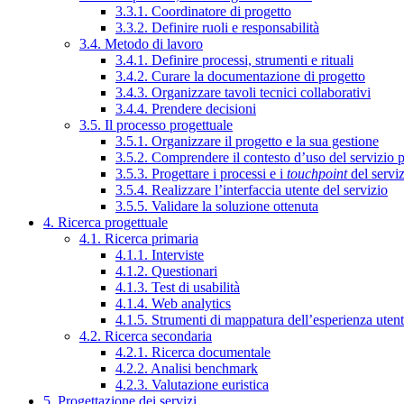
3.3.1. Coordinatore di progetto
3.3.2. Definire ruoli e responsabilità
3.4. Metodo di lavoro
3.4.1. Definire processi, strumenti e rituali
3.4.2. Curare la documentazione di progetto
3.4.3. Organizzare tavoli tecnici collaborativi
3.4.4. Prendere decisioni
3.5. Il processo progettuale
3.5.1. Organizzare il progetto e la sua gestione
3.5.2. Comprendere il contesto d’uso del servizio 
3.5.3. Progettare i processi e i
touchpoint
del servi
3.5.4. Realizzare l’interfaccia utente del servizio
3.5.5. Validare la soluzione ottenuta
4. Ricerca progettuale
4.1. Ricerca primaria
4.1.1. Interviste
4.1.2. Questionari
4.1.3. Test di usabilità
4.1.4. Web analytics
4.1.5. Strumenti di mappatura dell’esperienza uten
4.2. Ricerca secondaria
4.2.1. Ricerca documentale
4.2.2. Analisi benchmark
4.2.3. Valutazione euristica
5. Progettazione dei servizi