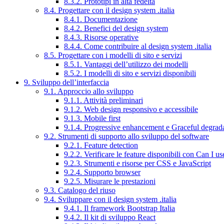
8.3.2. Prototipi in alta fedeltà
8.4. Progettare con il design system .italia
8.4.1. Documentazione
8.4.2. Benefici del design system
8.4.3. Risorse operative
8.4.4. Come contribuire al design system .italia
8.5. Progettare con i modelli di sito e servizi
8.5.1. Vantaggi dell’utilizzo dei modelli
8.5.2. I modelli di sito e servizi disponibili
9. Sviluppo dell’interfaccia
9.1. Approccio allo sviluppo
9.1.1. Attività preliminari
9.1.2. Web design responsivo e accessibile
9.1.3. Mobile first
9.1.4. Progressive enhancement e Graceful degrad
9.2. Strumenti di supporto allo sviluppo del software
9.2.1. Feature detection
9.2.2. Verificare le feature disponibili con Can I us
9.2.3. Strumenti e risorse per CSS e JavaScript
9.2.4. Supporto browser
9.2.5. Misurare le prestazioni
9.3. Catalogo del riuso
9.4. Sviluppare con il design system .italia
9.4.1. Il framework Bootstrap Italia
9.4.2. Il kit di sviluppo React