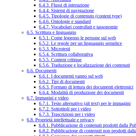
6.4.3. Flussi di interazione
6.4.4. Sistemi di navigazione
6.4.5. Tipologie di contenuto (content type)
6.4.6. Ontologie e standard
6.4.7. Vocabolari controllati e tassonomie
6.5. Scrittura e linguaggio
6.5.1. Come leggono le persone sul web
6.5.2. Le regole per un linguaggio semplice
6.5.3. Microtesti
6.5.4. Scrittura collaborativa
6.5.5. Content critique
6.5.6. Traduzione e localizzazione dei contenuti
6.6. Documenti
6.6.1. I documenti vanno sul web
6.6.2. Tipi di documenti
6.6.3. Formato di lettura dei documenti elettronici
6.6.4. Modalità di produzione dei documenti
6.7. Immagini e video
6.7.1. Testo alternativo (alt text) per le immagini
6.7.2. Sottotitoli per i video
6.7.3. Trascrizioni per i video
6.8. Proprietà intellettuale e privacy
6.8.1. Pubblicazione di contenuti prodotti dalla P
6.8.2. Pubblicazione di contenuti non prodotti dal