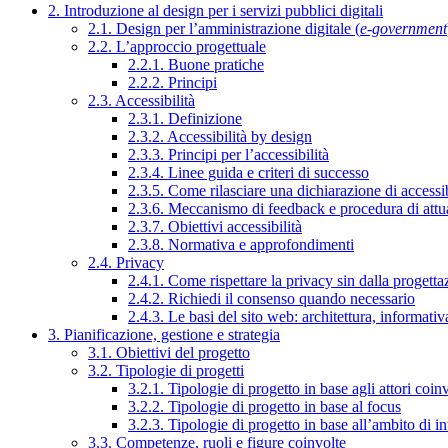
2. Introduzione al design per i servizi pubblici digitali
2.1. Design per l’amministrazione digitale (
e-government
2.2. L’approccio progettuale
2.2.1. Buone pratiche
2.2.2. Principi
2.3. Accessibilità
2.3.1. Definizione
2.3.2. Accessibilità by design
2.3.3. Principi per l’accessibilità
2.3.4. Linee guida e criteri di successo
2.3.5. Come rilasciare una dichiarazione di accessib
2.3.6. Meccanismo di feedback e procedura di attu
2.3.7. Obiettivi accessibilità
2.3.8. Normativa e approfondimenti
2.4. Privacy
2.4.1. Come rispettare la privacy sin dalla progettaz
2.4.2. Richiedi il consenso quando necessario
2.4.3. Le basi del sito web: architettura, informati
3. Pianificazione, gestione e strategia
3.1. Obiettivi del progetto
3.2. Tipologie di progetti
3.2.1. Tipologie di progetto in base agli attori coinv
3.2.2. Tipologie di progetto in base al focus
3.2.3. Tipologie di progetto in base all’ambito di i
3.3. Competenze, ruoli e figure coinvolte