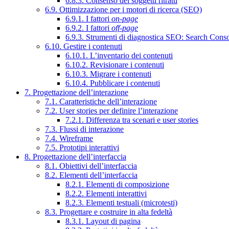
6.8.3. Consenso dei soggetti ritratti
6.9. Ottimizzazione per i motori di ricerca (SEO)
6.9.1. I fattori
on-page
6.9.2. I fattori
off-page
6.9.3. Strumenti di diagnostica SEO: Search Cons
6.10. Gestire i contenuti
6.10.1. L’inventario dei contenuti
6.10.2. Revisionare i contenuti
6.10.3. Migrare i contenuti
6.10.4. Pubblicare i contenuti
7. Progettazione dell’interazione
7.1. Caratteristiche dell’interazione
7.2. User stories per definire l’interazione
7.2.1. Differenza tra scenari e user stories
7.3. Flussi di interazione
7.4. Wireframe
7.5. Prototipi interattivi
8. Progettazione dell’interfaccia
8.1. Obiettivi dell’interfaccia
8.2. Elementi dell’interfaccia
8.2.1. Elementi di composizione
8.2.2. Elementi interattivi
8.2.3. Elementi testuali (microtesti)
8.3. Progettare e costruire in alta fedeltà
8.3.1. Layout di pagina