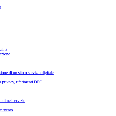
)
ilità
azione
ione di un sito o servizio digitale
va privacy, riferimenti DPO
olti nel servizio
ntervento