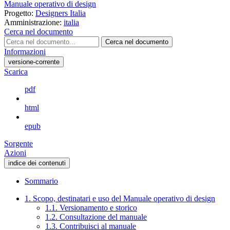
Manuale operativo di design
Progetto:
Designers Italia
Amministrazione:
italia
Cerca nel documento
Cerca nel documento
Informazioni
versione-corrente
Scarica
pdf
html
epub
Sorgente
Azioni
indice dei contenuti
Sommario
1. Scopo, destinatari e uso del Manuale operativo di design
1.1. Versionamento e storico
1.2. Consultazione del manuale
1.3. Contribuisci al manuale