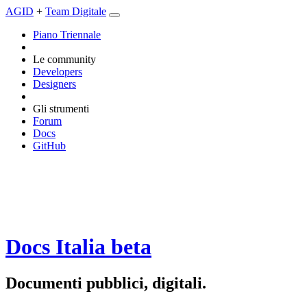
AGID
+
Team Digitale
Piano Triennale
Le community
Developers
Designers
Gli strumenti
Forum
Docs
GitHub
Docs Italia
beta
Documenti pubblici, digitali.