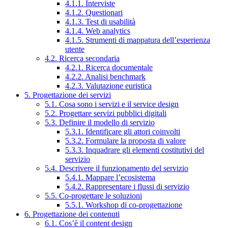
4.1.1. Interviste
4.1.2. Questionari
4.1.3. Test di usabilità
4.1.4. Web analytics
4.1.5. Strumenti di mappatura dell’esperienza
utente
4.2. Ricerca secondaria
4.2.1. Ricerca documentale
4.2.2. Analisi benchmark
4.2.3. Valutazione euristica
5. Progettazione dei servizi
5.1. Cosa sono i servizi e il service design
5.2. Progettare servizi pubblici digitali
5.3. Definire il modello di servizio
5.3.1. Identificare gli attori coinvolti
5.3.2. Formulare la proposta di valore
5.3.3. Inquadrare gli elementi costitutivi del
servizio
5.4. Descrivere il funzionamento del servizio
5.4.1. Mappare l’ecosistema
5.4.2. Rappresentare i flussi di servizio
5.5. Co-progettare le soluzioni
5.5.1. Workshop di co-progettazione
6. Progettazione dei contenuti
6.1. Cos’è il content design