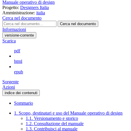
Manuale operativo di design
Progetto:
Designers Italia
Amministrazione:
italia
Cerca nel documento
Cerca nel documento
Informazioni
versione-corrente
Scarica
pdf
html
epub
Sorgente
Azioni
indice dei contenuti
Sommario
1. Scopo, destinatari e uso del Manuale operativo di design
1.1. Versionamento e storico
1.2. Consultazione del manuale
1.3. Contribuisci al manuale