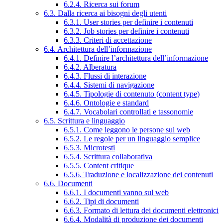
6.2.4. Ricerca sui forum
6.3. Dalla ricerca ai bisogni degli utenti
6.3.1. User stories per definire i contenuti
6.3.2. Job stories per definire i contenuti
6.3.3. Criteri di accettazione
6.4. Architettura dell’informazione
6.4.1. Definire l’architettura dell’informazione
6.4.2. Alberatura
6.4.3. Flussi di interazione
6.4.4. Sistemi di navigazione
6.4.5. Tipologie di contenuto (content type)
6.4.6. Ontologie e standard
6.4.7. Vocabolari controllati e tassonomie
6.5. Scrittura e linguaggio
6.5.1. Come leggono le persone sul web
6.5.2. Le regole per un linguaggio semplice
6.5.3. Microtesti
6.5.4. Scrittura collaborativa
6.5.5. Content critique
6.5.6. Traduzione e localizzazione dei contenuti
6.6. Documenti
6.6.1. I documenti vanno sul web
6.6.2. Tipi di documenti
6.6.3. Formato di lettura dei documenti elettronici
6.6.4. Modalità di produzione dei documenti