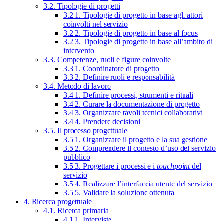
3.2. Tipologie di progetti
3.2.1. Tipologie di progetto in base agli attori
coinvolti nel servizio
3.2.2. Tipologie di progetto in base al focus
3.2.3. Tipologie di progetto in base all’ambito di
intervento
3.3. Competenze, ruoli e figure coinvolte
3.3.1. Coordinatore di progetto
3.3.2. Definire ruoli e responsabilità
3.4. Metodo di lavoro
3.4.1. Definire processi, strumenti e rituali
3.4.2. Curare la documentazione di progetto
3.4.3. Organizzare tavoli tecnici collaborativi
3.4.4. Prendere decisioni
3.5. Il processo progettuale
3.5.1. Organizzare il progetto e la sua gestione
3.5.2. Comprendere il contesto d’uso del servizio
pubblico
3.5.3. Progettare i processi e i
touchpoint
del
servizio
3.5.4. Realizzare l’interfaccia utente del servizio
3.5.5. Validare la soluzione ottenuta
4. Ricerca progettuale
4.1. Ricerca primaria
4.1.1. Interviste