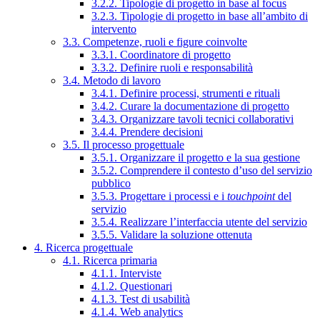
3.2.2. Tipologie di progetto in base al focus
3.2.3. Tipologie di progetto in base all’ambito di
intervento
3.3. Competenze, ruoli e figure coinvolte
3.3.1. Coordinatore di progetto
3.3.2. Definire ruoli e responsabilità
3.4. Metodo di lavoro
3.4.1. Definire processi, strumenti e rituali
3.4.2. Curare la documentazione di progetto
3.4.3. Organizzare tavoli tecnici collaborativi
3.4.4. Prendere decisioni
3.5. Il processo progettuale
3.5.1. Organizzare il progetto e la sua gestione
3.5.2. Comprendere il contesto d’uso del servizio
pubblico
3.5.3. Progettare i processi e i
touchpoint
del
servizio
3.5.4. Realizzare l’interfaccia utente del servizio
3.5.5. Validare la soluzione ottenuta
4. Ricerca progettuale
4.1. Ricerca primaria
4.1.1. Interviste
4.1.2. Questionari
4.1.3. Test di usabilità
4.1.4. Web analytics