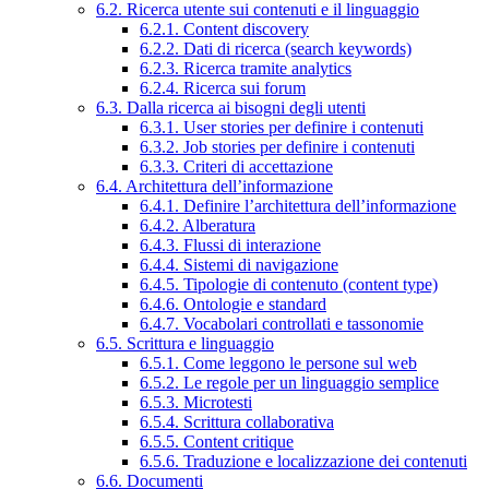
6.2. Ricerca utente sui contenuti e il linguaggio
6.2.1. Content discovery
6.2.2. Dati di ricerca (search keywords)
6.2.3. Ricerca tramite analytics
6.2.4. Ricerca sui forum
6.3. Dalla ricerca ai bisogni degli utenti
6.3.1. User stories per definire i contenuti
6.3.2. Job stories per definire i contenuti
6.3.3. Criteri di accettazione
6.4. Architettura dell’informazione
6.4.1. Definire l’architettura dell’informazione
6.4.2. Alberatura
6.4.3. Flussi di interazione
6.4.4. Sistemi di navigazione
6.4.5. Tipologie di contenuto (content type)
6.4.6. Ontologie e standard
6.4.7. Vocabolari controllati e tassonomie
6.5. Scrittura e linguaggio
6.5.1. Come leggono le persone sul web
6.5.2. Le regole per un linguaggio semplice
6.5.3. Microtesti
6.5.4. Scrittura collaborativa
6.5.5. Content critique
6.5.6. Traduzione e localizzazione dei contenuti
6.6. Documenti