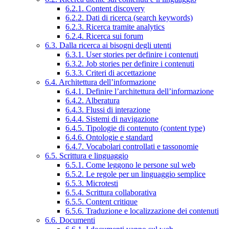
6.2.1. Content discovery
6.2.2. Dati di ricerca (search keywords)
6.2.3. Ricerca tramite analytics
6.2.4. Ricerca sui forum
6.3. Dalla ricerca ai bisogni degli utenti
6.3.1. User stories per definire i contenuti
6.3.2. Job stories per definire i contenuti
6.3.3. Criteri di accettazione
6.4. Architettura dell’informazione
6.4.1. Definire l’architettura dell’informazione
6.4.2. Alberatura
6.4.3. Flussi di interazione
6.4.4. Sistemi di navigazione
6.4.5. Tipologie di contenuto (content type)
6.4.6. Ontologie e standard
6.4.7. Vocabolari controllati e tassonomie
6.5. Scrittura e linguaggio
6.5.1. Come leggono le persone sul web
6.5.2. Le regole per un linguaggio semplice
6.5.3. Microtesti
6.5.4. Scrittura collaborativa
6.5.5. Content critique
6.5.6. Traduzione e localizzazione dei contenuti
6.6. Documenti