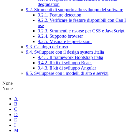
degradation
9.2. Strumenti di supporto allo sviluppo del software
9.2.1. Feature detection
9.2.2. Verificare le feature disponibili con Can I
use
9.2.3. Strumenti e risorse per CSS e JavaScript
9.2.4. Supporto browser
9.2.5. Misurare le prestazioni
9.3. Catalogo del riuso
9.4. Sviluppare con il design system .italia
9.4.1. Il framework Bootstrap Italia
9.4.2. Il kit di sviluppo React
9.4.3. Il kit di sviluppo Angular
9.5. Sviluppare con i modelli di sito e servizi
None
None
A
B
C
D
E
I
M