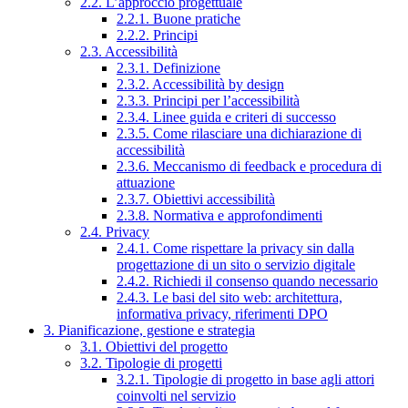
2.2. L’approccio progettuale
2.2.1. Buone pratiche
2.2.2. Principi
2.3. Accessibilità
2.3.1. Definizione
2.3.2. Accessibilità by design
2.3.3. Principi per l’accessibilità
2.3.4. Linee guida e criteri di successo
2.3.5. Come rilasciare una dichiarazione di
accessibilità
2.3.6. Meccanismo di feedback e procedura di
attuazione
2.3.7. Obiettivi accessibilità
2.3.8. Normativa e approfondimenti
2.4. Privacy
2.4.1. Come rispettare la privacy sin dalla
progettazione di un sito o servizio digitale
2.4.2. Richiedi il consenso quando necessario
2.4.3. Le basi del sito web: architettura,
informativa privacy, riferimenti DPO
3. Pianificazione, gestione e strategia
3.1. Obiettivi del progetto
3.2. Tipologie di progetti
3.2.1. Tipologie di progetto in base agli attori
coinvolti nel servizio