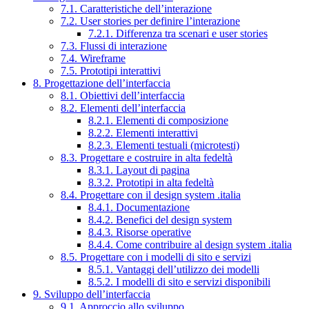
7.1. Caratteristiche dell’interazione
7.2. User stories per definire l’interazione
7.2.1. Differenza tra scenari e user stories
7.3. Flussi di interazione
7.4. Wireframe
7.5. Prototipi interattivi
8. Progettazione dell’interfaccia
8.1. Obiettivi dell’interfaccia
8.2. Elementi dell’interfaccia
8.2.1. Elementi di composizione
8.2.2. Elementi interattivi
8.2.3. Elementi testuali (microtesti)
8.3. Progettare e costruire in alta fedeltà
8.3.1. Layout di pagina
8.3.2. Prototipi in alta fedeltà
8.4. Progettare con il design system .italia
8.4.1. Documentazione
8.4.2. Benefici del design system
8.4.3. Risorse operative
8.4.4. Come contribuire al design system .italia
8.5. Progettare con i modelli di sito e servizi
8.5.1. Vantaggi dell’utilizzo dei modelli
8.5.2. I modelli di sito e servizi disponibili
9. Sviluppo dell’interfaccia
9.1. Approccio allo sviluppo