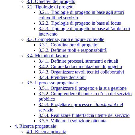
3.1. Obiettivi del progetto
3.2. Tipologie di progetti
3.2.1. Tipologie di progetto in base agli attori
coinvolti nel servizio
3.2.2. Tipologie di progetto in base al focus
3.2.3. Tipologie di progetto in base all’ambito di
intervento
3.3. Competenze, ruoli e figure coinvolte
3.3.1. Coordinatore di progetto
3.3.2. Definire ruoli e responsabilità
3.4. Metodo di lavoro
3.4.1. Definire processi, strumenti e rituali
3.4.2. Curare la documentazione di progetto
3.4.3. Organizzare tavoli tecnici collaborativi
3.4.4. Prendere decisioni
3.5. Il processo progettuale
3.5.1. Organizzare il progetto e la sua gestione
3.5.2. Comprendere il contesto d’uso del servizio
pubblico
3.5.3. Progettare i processi e i
touchpoint
del
servizio
3.5.4. Realizzare l’interfaccia utente del servizio
3.5.5. Validare la soluzione ottenuta
4. Ricerca progettuale
4.1. Ricerca primaria