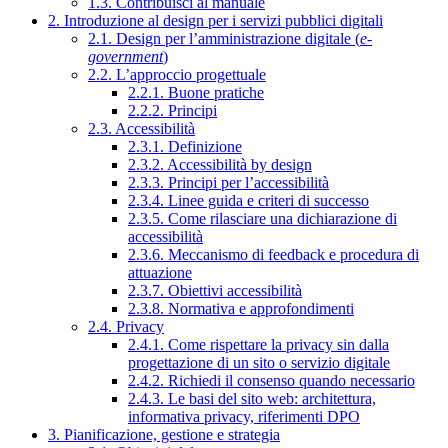
1.3. Contribuisci al manuale
2. Introduzione al design per i servizi pubblici digitali
2.1. Design per l’amministrazione digitale (
e-
government
)
2.2. L’approccio progettuale
2.2.1. Buone pratiche
2.2.2. Principi
2.3. Accessibilità
2.3.1. Definizione
2.3.2. Accessibilità by design
2.3.3. Principi per l’accessibilità
2.3.4. Linee guida e criteri di successo
2.3.5. Come rilasciare una dichiarazione di
accessibilità
2.3.6. Meccanismo di feedback e procedura di
attuazione
2.3.7. Obiettivi accessibilità
2.3.8. Normativa e approfondimenti
2.4. Privacy
2.4.1. Come rispettare la privacy sin dalla
progettazione di un sito o servizio digitale
2.4.2. Richiedi il consenso quando necessario
2.4.3. Le basi del sito web: architettura,
informativa privacy, riferimenti DPO
3. Pianificazione, gestione e strategia