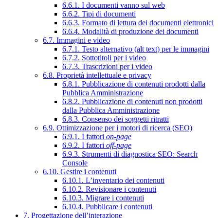
6.6.1. I documenti vanno sul web
6.6.2. Tipi di documenti
6.6.3. Formato di lettura dei documenti elettronici
6.6.4. Modalità di produzione dei documenti
6.7. Immagini e video
6.7.1. Testo alternativo (alt text) per le immagini
6.7.2. Sottotitoli per i video
6.7.3. Trascrizioni per i video
6.8. Proprietà intellettuale e privacy
6.8.1. Pubblicazione di contenuti prodotti dalla
Pubblica Amministrazione
6.8.2. Pubblicazione di contenuti non prodotti
dalla Pubblica Amministrazione
6.8.3. Consenso dei soggetti ritratti
6.9. Ottimizzazione per i motori di ricerca (SEO)
6.9.1. I fattori
on-page
6.9.2. I fattori
off-page
6.9.3. Strumenti di diagnostica SEO: Search
Console
6.10. Gestire i contenuti
6.10.1. L’inventario dei contenuti
6.10.2. Revisionare i contenuti
6.10.3. Migrare i contenuti
6.10.4. Pubblicare i contenuti
7. Progettazione dell’interazione