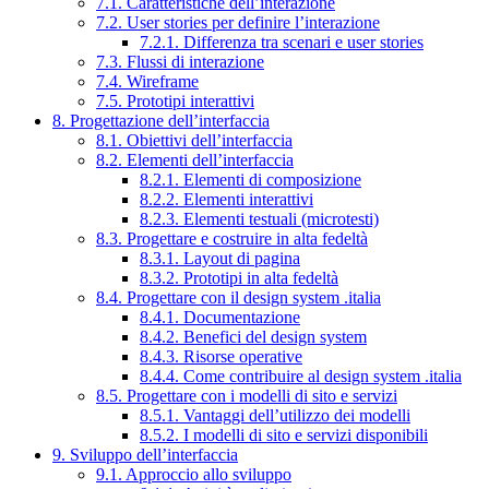
7.1. Caratteristiche dell’interazione
7.2. User stories per definire l’interazione
7.2.1. Differenza tra scenari e user stories
7.3. Flussi di interazione
7.4. Wireframe
7.5. Prototipi interattivi
8. Progettazione dell’interfaccia
8.1. Obiettivi dell’interfaccia
8.2. Elementi dell’interfaccia
8.2.1. Elementi di composizione
8.2.2. Elementi interattivi
8.2.3. Elementi testuali (microtesti)
8.3. Progettare e costruire in alta fedeltà
8.3.1. Layout di pagina
8.3.2. Prototipi in alta fedeltà
8.4. Progettare con il design system .italia
8.4.1. Documentazione
8.4.2. Benefici del design system
8.4.3. Risorse operative
8.4.4. Come contribuire al design system .italia
8.5. Progettare con i modelli di sito e servizi
8.5.1. Vantaggi dell’utilizzo dei modelli
8.5.2. I modelli di sito e servizi disponibili
9. Sviluppo dell’interfaccia
9.1. Approccio allo sviluppo