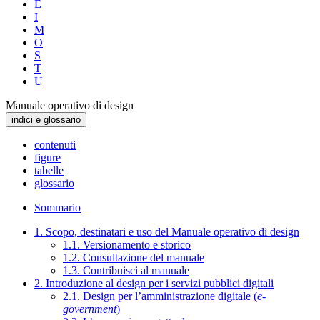
E
I
M
O
S
T
U
Manuale operativo di design
indici e glossario
contenuti
figure
tabelle
glossario
Sommario
1. Scopo, destinatari e uso del Manuale operativo di design
1.1. Versionamento e storico
1.2. Consultazione del manuale
1.3. Contribuisci al manuale
2. Introduzione al design per i servizi pubblici digitali
2.1. Design per l’amministrazione digitale (
e-
government
)