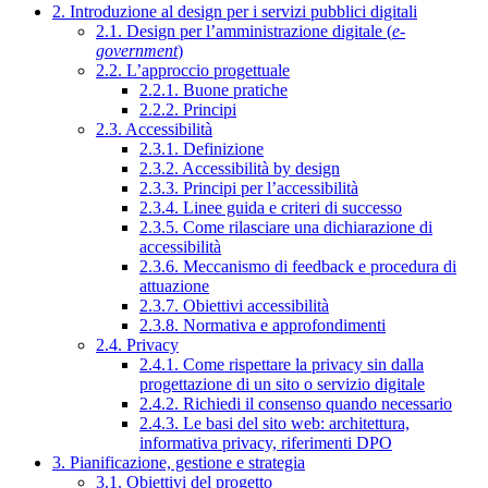
2. Introduzione al design per i servizi pubblici digitali
2.1. Design per l’amministrazione digitale (
e-
government
)
2.2. L’approccio progettuale
2.2.1. Buone pratiche
2.2.2. Principi
2.3. Accessibilità
2.3.1. Definizione
2.3.2. Accessibilità by design
2.3.3. Principi per l’accessibilità
2.3.4. Linee guida e criteri di successo
2.3.5. Come rilasciare una dichiarazione di
accessibilità
2.3.6. Meccanismo di feedback e procedura di
attuazione
2.3.7. Obiettivi accessibilità
2.3.8. Normativa e approfondimenti
2.4. Privacy
2.4.1. Come rispettare la privacy sin dalla
progettazione di un sito o servizio digitale
2.4.2. Richiedi il consenso quando necessario
2.4.3. Le basi del sito web: architettura,
informativa privacy, riferimenti DPO
3. Pianificazione, gestione e strategia
3.1. Obiettivi del progetto