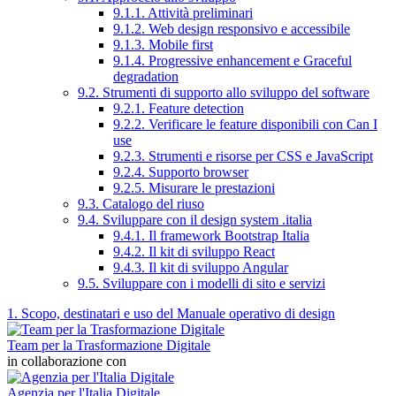
9.1.1. Attività preliminari
9.1.2. Web design responsivo e accessibile
9.1.3. Mobile first
9.1.4. Progressive enhancement e Graceful
degradation
9.2. Strumenti di supporto allo sviluppo del software
9.2.1. Feature detection
9.2.2. Verificare le feature disponibili con Can I
use
9.2.3. Strumenti e risorse per CSS e JavaScript
9.2.4. Supporto browser
9.2.5. Misurare le prestazioni
9.3. Catalogo del riuso
9.4. Sviluppare con il design system .italia
9.4.1. Il framework Bootstrap Italia
9.4.2. Il kit di sviluppo React
9.4.3. Il kit di sviluppo Angular
9.5. Sviluppare con i modelli di sito e servizi
1. Scopo, destinatari e uso del Manuale operativo di design
Team per la Trasformazione Digitale
in collaborazione con
Agenzia per l'Italia Digitale