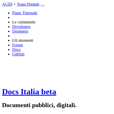
AGID
+
Team Digitale
Piano Triennale
Le community
Developers
Designers
Gli strumenti
Forum
Docs
GitHub
Docs Italia
beta
Documenti pubblici, digitali.