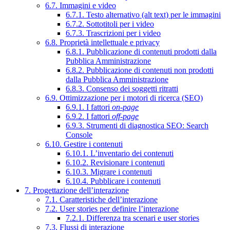
6.7. Immagini e video
6.7.1. Testo alternativo (alt text) per le immagini
6.7.2. Sottotitoli per i video
6.7.3. Trascrizioni per i video
6.8. Proprietà intellettuale e privacy
6.8.1. Pubblicazione di contenuti prodotti dalla
Pubblica Amministrazione
6.8.2. Pubblicazione di contenuti non prodotti
dalla Pubblica Amministrazione
6.8.3. Consenso dei soggetti ritratti
6.9. Ottimizzazione per i motori di ricerca (SEO)
6.9.1. I fattori
on-page
6.9.2. I fattori
off-page
6.9.3. Strumenti di diagnostica SEO: Search
Console
6.10. Gestire i contenuti
6.10.1. L’inventario dei contenuti
6.10.2. Revisionare i contenuti
6.10.3. Migrare i contenuti
6.10.4. Pubblicare i contenuti
7. Progettazione dell’interazione
7.1. Caratteristiche dell’interazione
7.2. User stories per definire l’interazione
7.2.1. Differenza tra scenari e user stories
7.3. Flussi di interazione