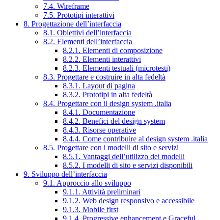
7.4. Wireframe
7.5. Prototipi interattivi
8. Progettazione dell’interfaccia
8.1. Obiettivi dell’interfaccia
8.2. Elementi dell’interfaccia
8.2.1. Elementi di composizione
8.2.2. Elementi interattivi
8.2.3. Elementi testuali (microtesti)
8.3. Progettare e costruire in alta fedeltà
8.3.1. Layout di pagina
8.3.2. Prototipi in alta fedeltà
8.4. Progettare con il design system .italia
8.4.1. Documentazione
8.4.2. Benefici del design system
8.4.3. Risorse operative
8.4.4. Come contribuire al design system .italia
8.5. Progettare con i modelli di sito e servizi
8.5.1. Vantaggi dell’utilizzo dei modelli
8.5.2. I modelli di sito e servizi disponibili
9. Sviluppo dell’interfaccia
9.1. Approccio allo sviluppo
9.1.1. Attività preliminari
9.1.2. Web design responsivo e accessibile
9.1.3. Mobile first
9.1.4. Progressive enhancement e Graceful