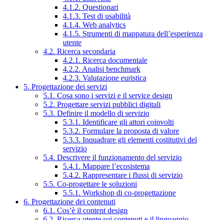
4.1.2. Questionari
4.1.3. Test di usabilità
4.1.4. Web analytics
4.1.5. Strumenti di mappatura dell’esperienza
utente
4.2. Ricerca secondaria
4.2.1. Ricerca documentale
4.2.2. Analisi benchmark
4.2.3. Valutazione euristica
5. Progettazione dei servizi
5.1. Cosa sono i servizi e il service design
5.2. Progettare servizi pubblici digitali
5.3. Definire il modello di servizio
5.3.1. Identificare gli attori coinvolti
5.3.2. Formulare la proposta di valore
5.3.3. Inquadrare gli elementi costitutivi del
servizio
5.4. Descrivere il funzionamento del servizio
5.4.1. Mappare l’ecosistema
5.4.2. Rappresentare i flussi di servizio
5.5. Co-progettare le soluzioni
5.5.1. Workshop di co-progettazione
6. Progettazione dei contenuti
6.1. Cos’è il content design
6.2. Ricerca utente sui contenuti e il linguaggio