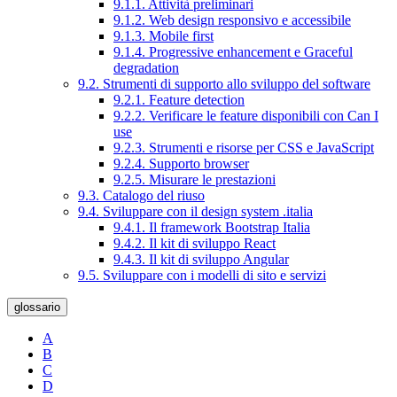
9.1.1. Attività preliminari
9.1.2. Web design responsivo e accessibile
9.1.3. Mobile first
9.1.4. Progressive enhancement e Graceful
degradation
9.2. Strumenti di supporto allo sviluppo del software
9.2.1. Feature detection
9.2.2. Verificare le feature disponibili con Can I
use
9.2.3. Strumenti e risorse per CSS e JavaScript
9.2.4. Supporto browser
9.2.5. Misurare le prestazioni
9.3. Catalogo del riuso
9.4. Sviluppare con il design system .italia
9.4.1. Il framework Bootstrap Italia
9.4.2. Il kit di sviluppo React
9.4.3. Il kit di sviluppo Angular
9.5. Sviluppare con i modelli di sito e servizi
glossario
A
B
C
D