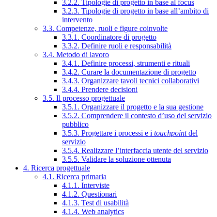
3.2.2. Tipologie di progetto in base al focus
3.2.3. Tipologie di progetto in base all’ambito di
intervento
3.3. Competenze, ruoli e figure coinvolte
3.3.1. Coordinatore di progetto
3.3.2. Definire ruoli e responsabilità
3.4. Metodo di lavoro
3.4.1. Definire processi, strumenti e rituali
3.4.2. Curare la documentazione di progetto
3.4.3. Organizzare tavoli tecnici collaborativi
3.4.4. Prendere decisioni
3.5. Il processo progettuale
3.5.1. Organizzare il progetto e la sua gestione
3.5.2. Comprendere il contesto d’uso del servizio
pubblico
3.5.3. Progettare i processi e i
touchpoint
del
servizio
3.5.4. Realizzare l’interfaccia utente del servizio
3.5.5. Validare la soluzione ottenuta
4. Ricerca progettuale
4.1. Ricerca primaria
4.1.1. Interviste
4.1.2. Questionari
4.1.3. Test di usabilità
4.1.4. Web analytics