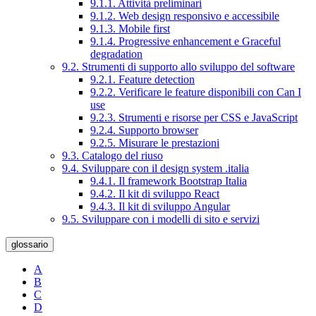
9.1.1. Attività preliminari
9.1.2. Web design responsivo e accessibile
9.1.3. Mobile first
9.1.4. Progressive enhancement e Graceful
degradation
9.2. Strumenti di supporto allo sviluppo del software
9.2.1. Feature detection
9.2.2. Verificare le feature disponibili con Can I
use
9.2.3. Strumenti e risorse per CSS e JavaScript
9.2.4. Supporto browser
9.2.5. Misurare le prestazioni
9.3. Catalogo del riuso
9.4. Sviluppare con il design system .italia
9.4.1. Il framework Bootstrap Italia
9.4.2. Il kit di sviluppo React
9.4.3. Il kit di sviluppo Angular
9.5. Sviluppare con i modelli di sito e servizi
glossario
A
B
C
D