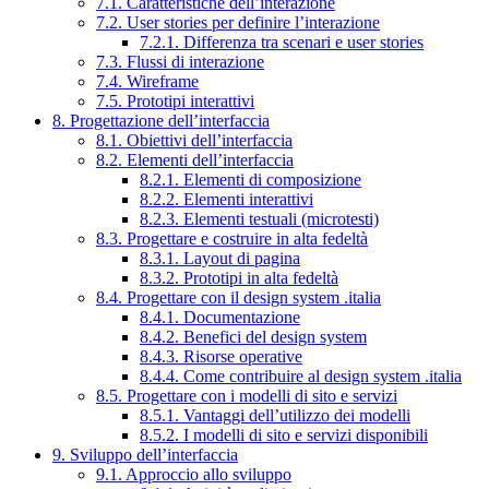
7.1. Caratteristiche dell’interazione
7.2. User stories per definire l’interazione
7.2.1. Differenza tra scenari e user stories
7.3. Flussi di interazione
7.4. Wireframe
7.5. Prototipi interattivi
8. Progettazione dell’interfaccia
8.1. Obiettivi dell’interfaccia
8.2. Elementi dell’interfaccia
8.2.1. Elementi di composizione
8.2.2. Elementi interattivi
8.2.3. Elementi testuali (microtesti)
8.3. Progettare e costruire in alta fedeltà
8.3.1. Layout di pagina
8.3.2. Prototipi in alta fedeltà
8.4. Progettare con il design system .italia
8.4.1. Documentazione
8.4.2. Benefici del design system
8.4.3. Risorse operative
8.4.4. Come contribuire al design system .italia
8.5. Progettare con i modelli di sito e servizi
8.5.1. Vantaggi dell’utilizzo dei modelli
8.5.2. I modelli di sito e servizi disponibili
9. Sviluppo dell’interfaccia
9.1. Approccio allo sviluppo