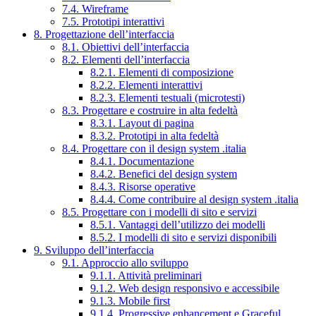
7.4. Wireframe
7.5. Prototipi interattivi
8. Progettazione dell’interfaccia
8.1. Obiettivi dell’interfaccia
8.2. Elementi dell’interfaccia
8.2.1. Elementi di composizione
8.2.2. Elementi interattivi
8.2.3. Elementi testuali (microtesti)
8.3. Progettare e costruire in alta fedeltà
8.3.1. Layout di pagina
8.3.2. Prototipi in alta fedeltà
8.4. Progettare con il design system .italia
8.4.1. Documentazione
8.4.2. Benefici del design system
8.4.3. Risorse operative
8.4.4. Come contribuire al design system .italia
8.5. Progettare con i modelli di sito e servizi
8.5.1. Vantaggi dell’utilizzo dei modelli
8.5.2. I modelli di sito e servizi disponibili
9. Sviluppo dell’interfaccia
9.1. Approccio allo sviluppo
9.1.1. Attività preliminari
9.1.2. Web design responsivo e accessibile
9.1.3. Mobile first
9.1.4. Progressive enhancement e Graceful