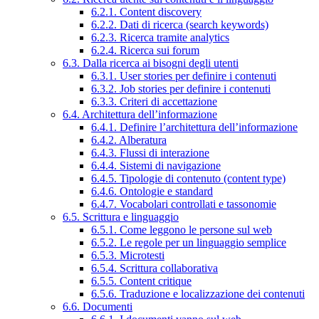
6.2.1. Content discovery
6.2.2. Dati di ricerca (search keywords)
6.2.3. Ricerca tramite analytics
6.2.4. Ricerca sui forum
6.3. Dalla ricerca ai bisogni degli utenti
6.3.1. User stories per definire i contenuti
6.3.2. Job stories per definire i contenuti
6.3.3. Criteri di accettazione
6.4. Architettura dell’informazione
6.4.1. Definire l’architettura dell’informazione
6.4.2. Alberatura
6.4.3. Flussi di interazione
6.4.4. Sistemi di navigazione
6.4.5. Tipologie di contenuto (content type)
6.4.6. Ontologie e standard
6.4.7. Vocabolari controllati e tassonomie
6.5. Scrittura e linguaggio
6.5.1. Come leggono le persone sul web
6.5.2. Le regole per un linguaggio semplice
6.5.3. Microtesti
6.5.4. Scrittura collaborativa
6.5.5. Content critique
6.5.6. Traduzione e localizzazione dei contenuti
6.6. Documenti