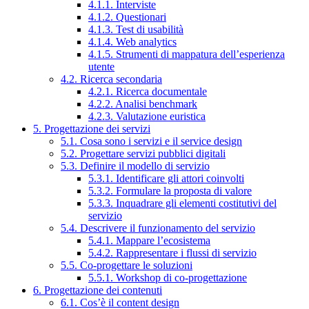
4.1.1. Interviste
4.1.2. Questionari
4.1.3. Test di usabilità
4.1.4. Web analytics
4.1.5. Strumenti di mappatura dell’esperienza
utente
4.2. Ricerca secondaria
4.2.1. Ricerca documentale
4.2.2. Analisi benchmark
4.2.3. Valutazione euristica
5. Progettazione dei servizi
5.1. Cosa sono i servizi e il service design
5.2. Progettare servizi pubblici digitali
5.3. Definire il modello di servizio
5.3.1. Identificare gli attori coinvolti
5.3.2. Formulare la proposta di valore
5.3.3. Inquadrare gli elementi costitutivi del
servizio
5.4. Descrivere il funzionamento del servizio
5.4.1. Mappare l’ecosistema
5.4.2. Rappresentare i flussi di servizio
5.5. Co-progettare le soluzioni
5.5.1. Workshop di co-progettazione
6. Progettazione dei contenuti
6.1. Cos’è il content design