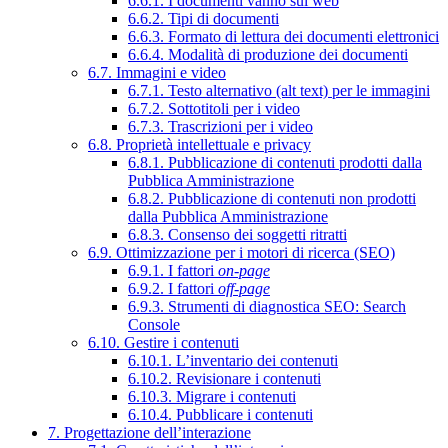
6.6.1. I documenti vanno sul web
6.6.2. Tipi di documenti
6.6.3. Formato di lettura dei documenti elettronici
6.6.4. Modalità di produzione dei documenti
6.7. Immagini e video
6.7.1. Testo alternativo (alt text) per le immagini
6.7.2. Sottotitoli per i video
6.7.3. Trascrizioni per i video
6.8. Proprietà intellettuale e privacy
6.8.1. Pubblicazione di contenuti prodotti dalla
Pubblica Amministrazione
6.8.2. Pubblicazione di contenuti non prodotti
dalla Pubblica Amministrazione
6.8.3. Consenso dei soggetti ritratti
6.9. Ottimizzazione per i motori di ricerca (SEO)
6.9.1. I fattori
on-page
6.9.2. I fattori
off-page
6.9.3. Strumenti di diagnostica SEO: Search
Console
6.10. Gestire i contenuti
6.10.1. L’inventario dei contenuti
6.10.2. Revisionare i contenuti
6.10.3. Migrare i contenuti
6.10.4. Pubblicare i contenuti
7. Progettazione dell’interazione