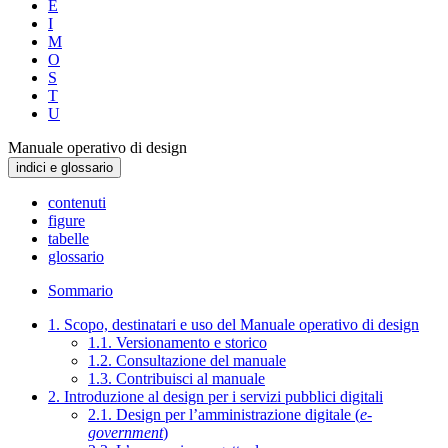
E
I
M
O
S
T
U
Manuale operativo di design
indici e glossario
contenuti
figure
tabelle
glossario
Sommario
1. Scopo, destinatari e uso del Manuale operativo di design
1.1. Versionamento e storico
1.2. Consultazione del manuale
1.3. Contribuisci al manuale
2. Introduzione al design per i servizi pubblici digitali
2.1. Design per l’amministrazione digitale (
e-
government
)