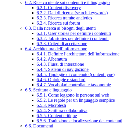
6.2. Ricerca utente sui contenuti e il linguaggio
6.2.1. Content discovery
6.2.2. Dati di ricerca (search keywords)
6.2.3. Ricerca tramite analytics
6.2.4. Ricerca sui forum
6.3. Dalla ricerca ai bisogni degli utenti
6.3.1. User stories per definire i contenuti
6.3.2. Job stories per definire i contenuti
6.3.3. Criteri di accettazione
6.4. Architettura dell’informazione
6.4.1. Definire l’architettura dell’informazione
6.4.2. Alberatura
6.4.3. Flussi di interazione
6.4.4. Sistemi di navigazione
6.4.5. Tipologie di contenuto (content type)
6.4.6. Ontologie e standard
6.4.7. Vocabolari controllati e tassonomie
6.5. Scrittura e linguaggio
6.5.1. Come leggono le persone sul web
6.5.2. Le regole per un linguaggio semplice
6.5.3. Microtesti
6.5.4. Scrittura collaborativa
6.5.5. Content critique
6.5.6. Traduzione e localizzazione dei contenuti
6.6. Documenti