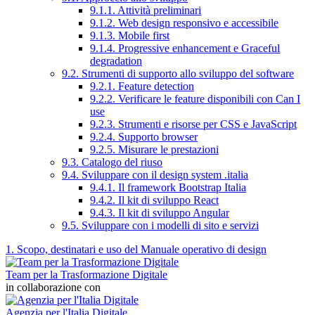
9.1.1. Attività preliminari
9.1.2. Web design responsivo e accessibile
9.1.3. Mobile first
9.1.4. Progressive enhancement e Graceful
degradation
9.2. Strumenti di supporto allo sviluppo del software
9.2.1. Feature detection
9.2.2. Verificare le feature disponibili con Can I
use
9.2.3. Strumenti e risorse per CSS e JavaScript
9.2.4. Supporto browser
9.2.5. Misurare le prestazioni
9.3. Catalogo del riuso
9.4. Sviluppare con il design system .italia
9.4.1. Il framework Bootstrap Italia
9.4.2. Il kit di sviluppo React
9.4.3. Il kit di sviluppo Angular
9.5. Sviluppare con i modelli di sito e servizi
1. Scopo, destinatari e uso del Manuale operativo di design
Team per la Trasformazione Digitale
in collaborazione con
Agenzia per l'Italia Digitale