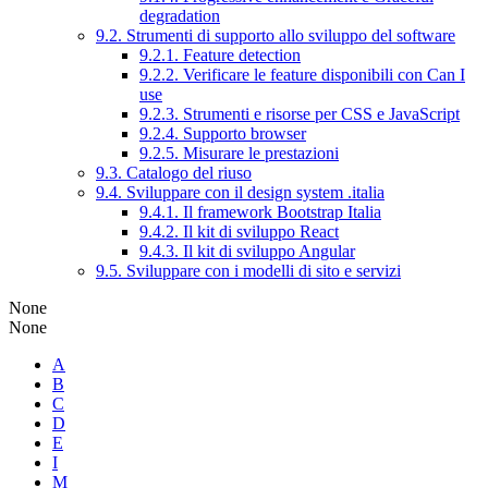
degradation
9.2. Strumenti di supporto allo sviluppo del software
9.2.1. Feature detection
9.2.2. Verificare le feature disponibili con Can I
use
9.2.3. Strumenti e risorse per CSS e JavaScript
9.2.4. Supporto browser
9.2.5. Misurare le prestazioni
9.3. Catalogo del riuso
9.4. Sviluppare con il design system .italia
9.4.1. Il framework Bootstrap Italia
9.4.2. Il kit di sviluppo React
9.4.3. Il kit di sviluppo Angular
9.5. Sviluppare con i modelli di sito e servizi
None
None
A
B
C
D
E
I
M