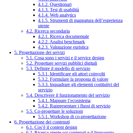
4.1.2. Questionari
4.1.3. Test di usabilità
4.1.4. Web analytics
4.1.5. Strumenti di mappatura dell’esperienza
utente
4.2. Ricerca secondaria
4.2.1. Ricerca documentale
4.2.2. Analisi benchmark
4.2.3. Valutazione euristica
5. Progettazione dei servizi
5.1. Cosa sono i servizi e il service design
5.2. Progettare servizi pubblici digitali
5.3. Definire il modello di servizio
5.3.1. Identificare gli attori coinvolti
5.3.2. Formulare la proposta di valore
5.3.3. Inquadrare gli elementi costitutivi del
servizio
5.4. Descrivere il funzionamento del servizio
5.4.1. Mappare l’ecosistema
5.4.2. Rappresentare i flussi di servizio
5.5. Co-progettare le soluzioni
5.5.1. Workshop di co-progettazione
6. Progettazione dei contenuti
6.1. Cos’è il content design
6.2. Ricerca utente sui contenuti e il linguaggio