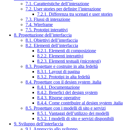
7.1. Caratteristiche dell’interazione
7.2. User stories per definire l’interazione
7.2.1. Differenza tra scenari e user stories
7.3. Flussi di interazione
7.4. Wireframe
7.5. Prototipi interattivi
8. Progettazione dell’interfaccia
8.1. Obiettivi dell’interfaccia
8.2. Elementi dell’interfaccia
8.2.1. Elementi di composizione
8.2.2. Elementi interattivi
8.2.3. Elementi testuali (microtesti)
8.3. Progettare e costruire in alta fedeltà
8.3.1. Layout di pagina
8.3.2. Prototipi in alta fedeltà
8.4. Progettare con il design system .italia
8.4.1. Documentazione
8.4.2. Benefici del design system
8.4.3. Risorse operative
8.4.4. Come contribuire al design system .italia
8.5. Progettare con i modelli di sito e servizi
8.5.1. Vantaggi dell’utilizzo dei modelli
8.5.2. I modelli di sito e servizi disponibili
9. Sviluppo dell’interfaccia
9.1. Approccio allo sviluppo