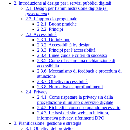
2. Introduzione al design per i servizi pubblici digitali
2.1. Design per l’amministrazione digitale (
e-
government
)
2.2. L’approccio progettuale
2.2.1. Buone pratiche
2.2.2. Principi
2.3. Accessibilità
2.3.1. Definizione
2.3.2. Accessibilità by design
2.3.3. Principi per l’accessibilità
2.3.4. Linee guida e criteri di successo
2.3.5. Come rilasciare una dichiarazione di
accessibilità
2.3.6. Meccanismo di feedback e procedura di
attuazione
2.3.7. Obiettivi accessibilità
2.3.8. Normativa e approfondimenti
2.4. Privacy
2.4.1. Come rispettare la privacy sin dalla
progettazione di un sito o servizio digitale
2.4.2. Richiedi il consenso quando necessario
2.4.3. Le basi del sito web: architettura,
informativa privacy, riferimenti DPO
3. Pianificazione, gestione e strategia
3.1. Obiettivi del progetto