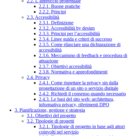
2.2. L’approccio progettuale
2.2.1. Buone pratiche
2.2.2. Principi
2.3. Accessibilità
2.3.1. Definizione
2.3.2. Accessibilità by design
2.3.3. Principi per l’accessibilità
2.3.4. Linee guida e criteri di successo
2.3.5. Come rilasciare una dichiarazione di
accessibilità
2.3.6. Meccanismo di feedback e procedura di
attuazione
2.3.7. Obiettivi accessibilità
2.3.8. Normativa e approfondimenti
2.4. Privacy
2.4.1. Come rispettare la privacy sin dalla
progettazione di un sito o servizio digitale
2.4.2. Richiedi il consenso quando necessario
2.4.3. Le basi del sito web: architettura,
informativa privacy, riferimenti DPO
3. Pianificazione, gestione e strategia
3.1. Obiettivi del progetto
3.2. Tipologie di progetti
3.2.1. Tipologie di progetto in base agli attori
coinvolti nel servizio