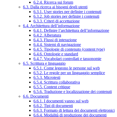
6.2.4. Ricerca sui forum
6.3. Dalla ricerca ai bisogni degli utenti
6.3.1. User stories per definire i contenuti
6.3.2. Job stories per definire i contenuti
6.3.3. Criteri di accettazione
6.4. Architettura dell’informazione
6.4.1. Definire l’architettura dell’informazione
6.4.2. Alberatura
6.4.3. Flussi di interazione
6.4.4. Sistemi di navigazione
6.4.5. Tipologie di contenuto (content type)
6.4.6. Ontologie e standard
6.4.7. Vocabolari controllati e tassonomie
6.5. Scrittura e linguaggio
6.5.1. Come leggono le persone sul web
6.5.2. Le regole per un linguaggio semplice
6.5.3. Microtesti
6.5.4. Scrittura collaborativa
6.5.5. Content critique
6.5.6. Traduzione e localizzazione dei contenuti
6.6. Documenti
6.6.1. I documenti vanno sul web
6.6.2. Tipi di documenti
6.6.3. Formato di lettura dei documenti elettronici
6.6.4. Modalità di produzione dei documenti