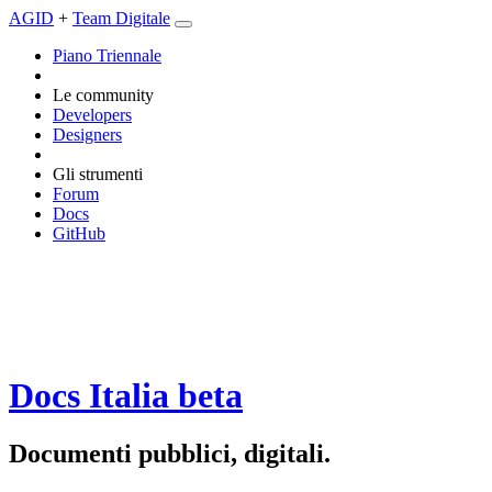
AGID
+
Team Digitale
Piano Triennale
Le community
Developers
Designers
Gli strumenti
Forum
Docs
GitHub
Docs Italia
beta
Documenti pubblici, digitali.