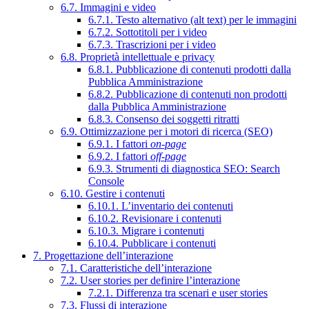
6.7. Immagini e video
6.7.1. Testo alternativo (alt text) per le immagini
6.7.2. Sottotitoli per i video
6.7.3. Trascrizioni per i video
6.8. Proprietà intellettuale e privacy
6.8.1. Pubblicazione di contenuti prodotti dalla
Pubblica Amministrazione
6.8.2. Pubblicazione di contenuti non prodotti
dalla Pubblica Amministrazione
6.8.3. Consenso dei soggetti ritratti
6.9. Ottimizzazione per i motori di ricerca (SEO)
6.9.1. I fattori
on-page
6.9.2. I fattori
off-page
6.9.3. Strumenti di diagnostica SEO: Search
Console
6.10. Gestire i contenuti
6.10.1. L’inventario dei contenuti
6.10.2. Revisionare i contenuti
6.10.3. Migrare i contenuti
6.10.4. Pubblicare i contenuti
7. Progettazione dell’interazione
7.1. Caratteristiche dell’interazione
7.2. User stories per definire l’interazione
7.2.1. Differenza tra scenari e user stories
7.3. Flussi di interazione