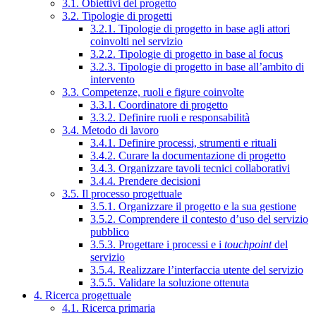
3.1. Obiettivi del progetto
3.2. Tipologie di progetti
3.2.1. Tipologie di progetto in base agli attori
coinvolti nel servizio
3.2.2. Tipologie di progetto in base al focus
3.2.3. Tipologie di progetto in base all’ambito di
intervento
3.3. Competenze, ruoli e figure coinvolte
3.3.1. Coordinatore di progetto
3.3.2. Definire ruoli e responsabilità
3.4. Metodo di lavoro
3.4.1. Definire processi, strumenti e rituali
3.4.2. Curare la documentazione di progetto
3.4.3. Organizzare tavoli tecnici collaborativi
3.4.4. Prendere decisioni
3.5. Il processo progettuale
3.5.1. Organizzare il progetto e la sua gestione
3.5.2. Comprendere il contesto d’uso del servizio
pubblico
3.5.3. Progettare i processi e i
touchpoint
del
servizio
3.5.4. Realizzare l’interfaccia utente del servizio
3.5.5. Validare la soluzione ottenuta
4. Ricerca progettuale
4.1. Ricerca primaria