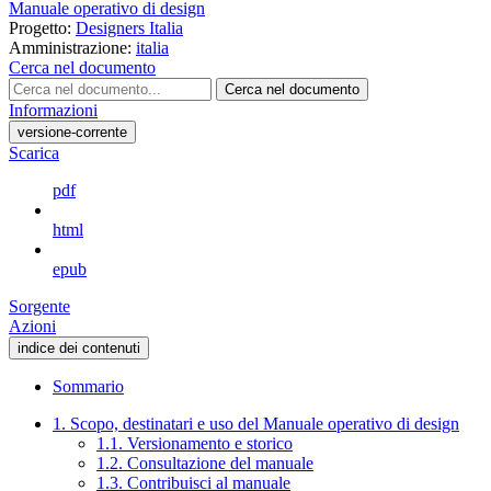
Manuale operativo di design
Progetto:
Designers Italia
Amministrazione:
italia
Cerca nel documento
Cerca nel documento
Informazioni
versione-corrente
Scarica
pdf
html
epub
Sorgente
Azioni
indice dei contenuti
Sommario
1. Scopo, destinatari e uso del Manuale operativo di design
1.1. Versionamento e storico
1.2. Consultazione del manuale
1.3. Contribuisci al manuale