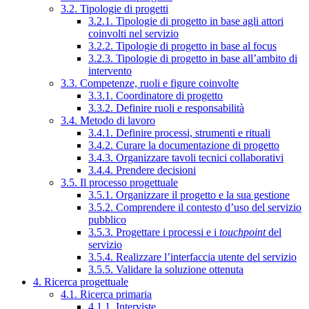
3.2. Tipologie di progetti
3.2.1. Tipologie di progetto in base agli attori
coinvolti nel servizio
3.2.2. Tipologie di progetto in base al focus
3.2.3. Tipologie di progetto in base all’ambito di
intervento
3.3. Competenze, ruoli e figure coinvolte
3.3.1. Coordinatore di progetto
3.3.2. Definire ruoli e responsabilità
3.4. Metodo di lavoro
3.4.1. Definire processi, strumenti e rituali
3.4.2. Curare la documentazione di progetto
3.4.3. Organizzare tavoli tecnici collaborativi
3.4.4. Prendere decisioni
3.5. Il processo progettuale
3.5.1. Organizzare il progetto e la sua gestione
3.5.2. Comprendere il contesto d’uso del servizio
pubblico
3.5.3. Progettare i processi e i
touchpoint
del
servizio
3.5.4. Realizzare l’interfaccia utente del servizio
3.5.5. Validare la soluzione ottenuta
4. Ricerca progettuale
4.1. Ricerca primaria
4.1.1. Interviste