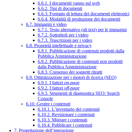
6.6.1. I documenti vanno sul web
6.6.2. Tipi di documenti
6.6.3. Formato di lettura dei documenti elettronici
6.6.4. Modalità di produzione dei documenti
6.7. Immagini e video
6.7.1. Testo alternativo (alt text) per le immagini
6.7.2. Sottotitoli per i video
6.7.3. Trascrizioni per i video
6.8. Proprietà intellettuale e privacy
6.8.1. Pubblicazione di contenuti prodotti dalla
Pubblica Amministrazione
6.8.2. Pubblicazione di contenuti non prodotti
dalla Pubblica Amministrazione
6.8.3. Consenso dei soggetti ritratti
6.9. Ottimizzazione per i motori di ricerca (SEO)
6.9.1. I fattori
on-page
6.9.2. I fattori
off-page
6.9.3. Strumenti di diagnostica SEO: Search
Console
6.10. Gestire i contenuti
6.10.1. L’inventario dei contenuti
6.10.2. Revisionare i contenuti
6.10.3. Migrare i contenuti
6.10.4. Pubblicare i contenuti
7. Progettazione dell’interazione