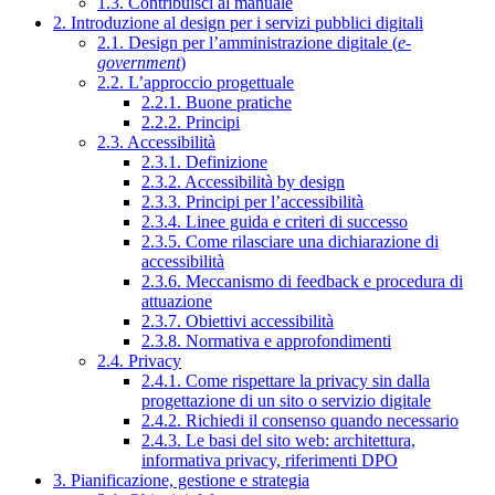
1.3. Contribuisci al manuale
2. Introduzione al design per i servizi pubblici digitali
2.1. Design per l’amministrazione digitale (
e-
government
)
2.2. L’approccio progettuale
2.2.1. Buone pratiche
2.2.2. Principi
2.3. Accessibilità
2.3.1. Definizione
2.3.2. Accessibilità by design
2.3.3. Principi per l’accessibilità
2.3.4. Linee guida e criteri di successo
2.3.5. Come rilasciare una dichiarazione di
accessibilità
2.3.6. Meccanismo di feedback e procedura di
attuazione
2.3.7. Obiettivi accessibilità
2.3.8. Normativa e approfondimenti
2.4. Privacy
2.4.1. Come rispettare la privacy sin dalla
progettazione di un sito o servizio digitale
2.4.2. Richiedi il consenso quando necessario
2.4.3. Le basi del sito web: architettura,
informativa privacy, riferimenti DPO
3. Pianificazione, gestione e strategia