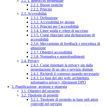
2.2. L’approccio progettuale
2.2.1. Buone pratiche
2.2.2. Principi
2.3. Accessibilità
2.3.1. Definizione
2.3.2. Accessibilità by design
2.3.3. Principi per l’accessibilità
2.3.4. Linee guida e criteri di successo
2.3.5. Come rilasciare una dichiarazione di
accessibilità
2.3.6. Meccanismo di feedback e procedura di
attuazione
2.3.7. Obiettivi accessibilità
2.3.8. Normativa e approfondimenti
2.4. Privacy
2.4.1. Come rispettare la privacy sin dalla
progettazione di un sito o servizio digitale
2.4.2. Richiedi il consenso quando necessario
2.4.3. Le basi del sito web: architettura,
informativa privacy, riferimenti DPO
3. Pianificazione, gestione e strategia
3.1. Obiettivi del progetto
3.2. Tipologie di progetti
3.2.1. Tipologie di progetto in base agli attori
coinvolti nel servizio