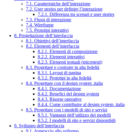
7.1. Caratteristiche dell’interazione
7.2. User stories per definire l’interazione
7.2.1. Differenza tra scenari e user stories
7.3. Flussi di interazione
7.4. Wireframe
7.5. Prototipi interattivi
8. Progettazione dell’interfaccia
8.1. Obiettivi dell’interfaccia
8.2. Elementi dell’interfaccia
8.2.1. Elementi di composizione
8.2.2. Elementi interattivi
8.2.3. Elementi testuali (microtesti)
8.3. Progettare e costruire in alta fedeltà
8.3.1. Layout di pagina
8.3.2. Prototipi in alta fedeltà
8.4. Progettare con il design system .italia
8.4.1. Documentazione
8.4.2. Benefici del design system
8.4.3. Risorse operative
8.4.4. Come contribuire al design system .italia
8.5. Progettare con i modelli di sito e servizi
8.5.1. Vantaggi dell’utilizzo dei modelli
8.5.2. I modelli di sito e servizi disponibili
9. Sviluppo dell’interfaccia
9.1. Approccio allo sviluppo