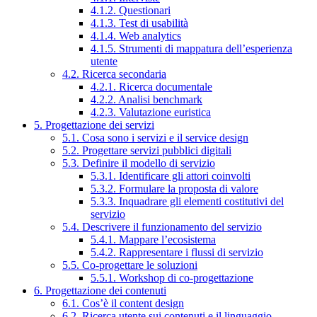
4.1.2. Questionari
4.1.3. Test di usabilità
4.1.4. Web analytics
4.1.5. Strumenti di mappatura dell’esperienza
utente
4.2. Ricerca secondaria
4.2.1. Ricerca documentale
4.2.2. Analisi benchmark
4.2.3. Valutazione euristica
5. Progettazione dei servizi
5.1. Cosa sono i servizi e il service design
5.2. Progettare servizi pubblici digitali
5.3. Definire il modello di servizio
5.3.1. Identificare gli attori coinvolti
5.3.2. Formulare la proposta di valore
5.3.3. Inquadrare gli elementi costitutivi del
servizio
5.4. Descrivere il funzionamento del servizio
5.4.1. Mappare l’ecosistema
5.4.2. Rappresentare i flussi di servizio
5.5. Co-progettare le soluzioni
5.5.1. Workshop di co-progettazione
6. Progettazione dei contenuti
6.1. Cos’è il content design
6.2. Ricerca utente sui contenuti e il linguaggio