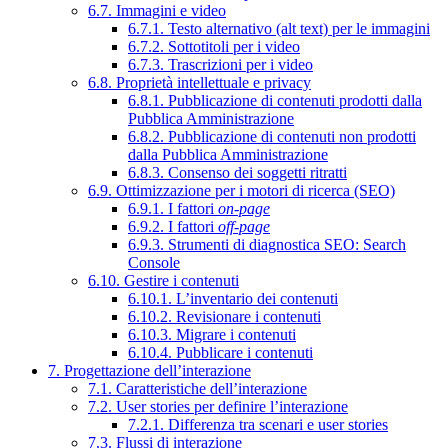
6.7. Immagini e video
6.7.1. Testo alternativo (alt text) per le immagini
6.7.2. Sottotitoli per i video
6.7.3. Trascrizioni per i video
6.8. Proprietà intellettuale e privacy
6.8.1. Pubblicazione di contenuti prodotti dalla
Pubblica Amministrazione
6.8.2. Pubblicazione di contenuti non prodotti
dalla Pubblica Amministrazione
6.8.3. Consenso dei soggetti ritratti
6.9. Ottimizzazione per i motori di ricerca (SEO)
6.9.1. I fattori
on-page
6.9.2. I fattori
off-page
6.9.3. Strumenti di diagnostica SEO: Search
Console
6.10. Gestire i contenuti
6.10.1. L’inventario dei contenuti
6.10.2. Revisionare i contenuti
6.10.3. Migrare i contenuti
6.10.4. Pubblicare i contenuti
7. Progettazione dell’interazione
7.1. Caratteristiche dell’interazione
7.2. User stories per definire l’interazione
7.2.1. Differenza tra scenari e user stories
7.3. Flussi di interazione