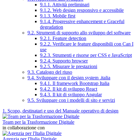
9.1.1. Attività preliminari
9.1.2. Web design responsivo e accessibile
9.1.3. Mobile first
9.1.4. Progressive enhancement e Graceful
degradation
9.2. Strumenti di supporto allo sviluppo del software
9.2.1. Feature detection
9.2.2. Verificare le feature disponibili con Can I
use
9.2.3. Strumenti e risorse per CSS e JavaScript
9.2.4. Supporto browser
9.2.5. Misurare le prestazioni
9.3. Catalogo del riuso
9.4. Sviluppare con il design system .italia
9.4.1. Il framework Bootstrap Italia
9.4.2. Il kit di sviluppo React
9.4.3. Il kit di sviluppo Angular
9.5. Sviluppare con i modelli di sito e servizi
1. Scopo, destinatari e uso del Manuale operativo di design
Team per la Trasformazione Digitale
in collaborazione con
Agenzia per l'Italia Digitale