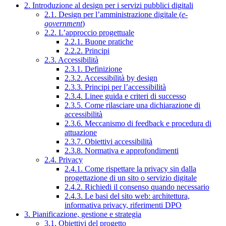
2. Introduzione al design per i servizi pubblici digitali
2.1. Design per l’amministrazione digitale (
e-
government
)
2.2. L’approccio progettuale
2.2.1. Buone pratiche
2.2.2. Principi
2.3. Accessibilità
2.3.1. Definizione
2.3.2. Accessibilità by design
2.3.3. Principi per l’accessibilità
2.3.4. Linee guida e criteri di successo
2.3.5. Come rilasciare una dichiarazione di
accessibilità
2.3.6. Meccanismo di feedback e procedura di
attuazione
2.3.7. Obiettivi accessibilità
2.3.8. Normativa e approfondimenti
2.4. Privacy
2.4.1. Come rispettare la privacy sin dalla
progettazione di un sito o servizio digitale
2.4.2. Richiedi il consenso quando necessario
2.4.3. Le basi del sito web: architettura,
informativa privacy, riferimenti DPO
3. Pianificazione, gestione e strategia
3.1. Obiettivi del progetto