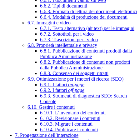
6.6.1. I documenti vanno sul web
6.6.2. Tipi di documenti
6.6.3. Formato di lettura dei documenti elettronici
6.6.4. Modalità di produzione dei documenti
6.7. Immagini e video
6.7.1. Testo alternativo (alt text) per le immagini
6.7.2. Sottotitoli per i video
6.7.3. Trascrizioni per i video
6.8. Proprietà intellettuale e privacy
6.8.1. Pubblicazione di contenuti prodotti dalla
Pubblica Amministrazione
6.8.2. Pubblicazione di contenuti non prodotti
dalla Pubblica Amministrazione
6.8.3. Consenso dei soggetti ritratti
6.9. Ottimizzazione per i motori di ricerca (SEO)
6.9.1. I fattori
on-page
6.9.2. I fattori
off-page
6.9.3. Strumenti di diagnostica SEO: Search
Console
6.10. Gestire i contenuti
6.10.1. L’inventario dei contenuti
6.10.2. Revisionare i contenuti
6.10.3. Migrare i contenuti
6.10.4. Pubblicare i contenuti
7. Progettazione dell’interazione