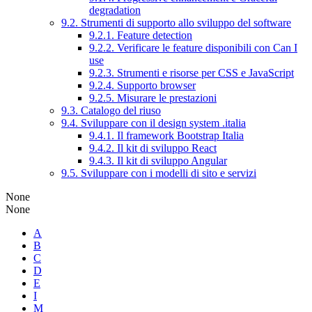
degradation
9.2. Strumenti di supporto allo sviluppo del software
9.2.1. Feature detection
9.2.2. Verificare le feature disponibili con Can I
use
9.2.3. Strumenti e risorse per CSS e JavaScript
9.2.4. Supporto browser
9.2.5. Misurare le prestazioni
9.3. Catalogo del riuso
9.4. Sviluppare con il design system .italia
9.4.1. Il framework Bootstrap Italia
9.4.2. Il kit di sviluppo React
9.4.3. Il kit di sviluppo Angular
9.5. Sviluppare con i modelli di sito e servizi
None
None
A
B
C
D
E
I
M