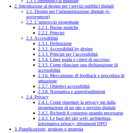
1.3. Contribuisci al manuale
2. Introduzione al design per i servizi pubblici digitali
2.1. Design per l’amministrazione digitale (
e-
government
)
2.2. L’approccio progettuale
2.2.1. Buone pratiche
2.2.2. Principi
2.3. Accessibilità
2.3.1. Definizione
2.3.2. Accessibilità by design
2.3.3. Principi per l’accessibilità
2.3.4. Linee guida e criteri di successo
2.3.5. Come rilasciare una dichiarazione di
accessibilità
2.3.6. Meccanismo di feedback e procedura di
attuazione
2.3.7. Obiettivi accessibilità
2.3.8. Normativa e approfondimenti
2.4. Privacy
2.4.1. Come rispettare la privacy sin dalla
progettazione di un sito o servizio digitale
2.4.2. Richiedi il consenso quando necessario
2.4.3. Le basi del sito web: architettura,
informativa privacy, riferimenti DPO
3. Pianificazione, gestione e strategia