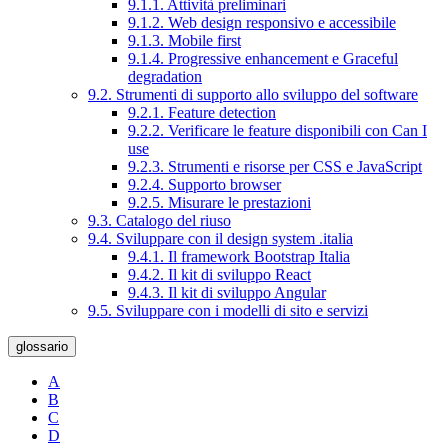
9.1.1. Attività preliminari
9.1.2. Web design responsivo e accessibile
9.1.3. Mobile first
9.1.4. Progressive enhancement e Graceful
degradation
9.2. Strumenti di supporto allo sviluppo del software
9.2.1. Feature detection
9.2.2. Verificare le feature disponibili con Can I
use
9.2.3. Strumenti e risorse per CSS e JavaScript
9.2.4. Supporto browser
9.2.5. Misurare le prestazioni
9.3. Catalogo del riuso
9.4. Sviluppare con il design system .italia
9.4.1. Il framework Bootstrap Italia
9.4.2. Il kit di sviluppo React
9.4.3. Il kit di sviluppo Angular
9.5. Sviluppare con i modelli di sito e servizi
glossario
A
B
C
D