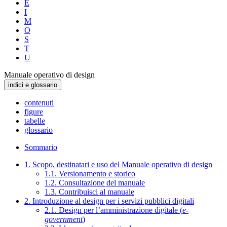
E
I
M
O
S
T
U
Manuale operativo di design
indici e glossario
contenuti
figure
tabelle
glossario
Sommario
1. Scopo, destinatari e uso del Manuale operativo di design
1.1. Versionamento e storico
1.2. Consultazione del manuale
1.3. Contribuisci al manuale
2. Introduzione al design per i servizi pubblici digitali
2.1. Design per l’amministrazione digitale (
e-
government
)