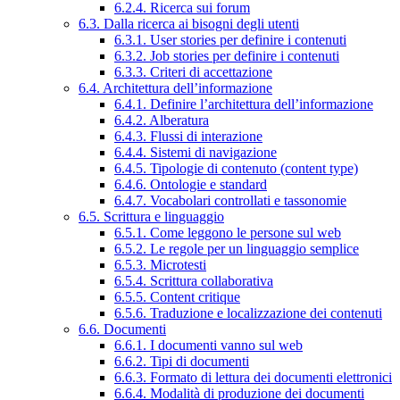
6.2.4. Ricerca sui forum
6.3. Dalla ricerca ai bisogni degli utenti
6.3.1. User stories per definire i contenuti
6.3.2. Job stories per definire i contenuti
6.3.3. Criteri di accettazione
6.4. Architettura dell’informazione
6.4.1. Definire l’architettura dell’informazione
6.4.2. Alberatura
6.4.3. Flussi di interazione
6.4.4. Sistemi di navigazione
6.4.5. Tipologie di contenuto (content type)
6.4.6. Ontologie e standard
6.4.7. Vocabolari controllati e tassonomie
6.5. Scrittura e linguaggio
6.5.1. Come leggono le persone sul web
6.5.2. Le regole per un linguaggio semplice
6.5.3. Microtesti
6.5.4. Scrittura collaborativa
6.5.5. Content critique
6.5.6. Traduzione e localizzazione dei contenuti
6.6. Documenti
6.6.1. I documenti vanno sul web
6.6.2. Tipi di documenti
6.6.3. Formato di lettura dei documenti elettronici
6.6.4. Modalità di produzione dei documenti