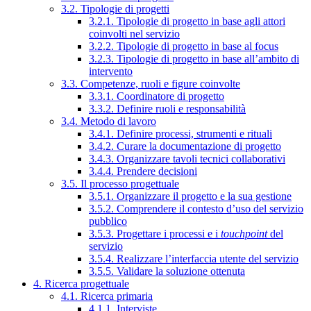
3.2. Tipologie di progetti
3.2.1. Tipologie di progetto in base agli attori
coinvolti nel servizio
3.2.2. Tipologie di progetto in base al focus
3.2.3. Tipologie di progetto in base all’ambito di
intervento
3.3. Competenze, ruoli e figure coinvolte
3.3.1. Coordinatore di progetto
3.3.2. Definire ruoli e responsabilità
3.4. Metodo di lavoro
3.4.1. Definire processi, strumenti e rituali
3.4.2. Curare la documentazione di progetto
3.4.3. Organizzare tavoli tecnici collaborativi
3.4.4. Prendere decisioni
3.5. Il processo progettuale
3.5.1. Organizzare il progetto e la sua gestione
3.5.2. Comprendere il contesto d’uso del servizio
pubblico
3.5.3. Progettare i processi e i
touchpoint
del
servizio
3.5.4. Realizzare l’interfaccia utente del servizio
3.5.5. Validare la soluzione ottenuta
4. Ricerca progettuale
4.1. Ricerca primaria
4.1.1. Interviste