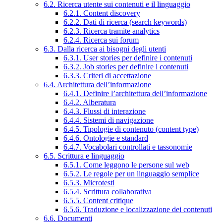
6.2. Ricerca utente sui contenuti e il linguaggio
6.2.1. Content discovery
6.2.2. Dati di ricerca (search keywords)
6.2.3. Ricerca tramite analytics
6.2.4. Ricerca sui forum
6.3. Dalla ricerca ai bisogni degli utenti
6.3.1. User stories per definire i contenuti
6.3.2. Job stories per definire i contenuti
6.3.3. Criteri di accettazione
6.4. Architettura dell’informazione
6.4.1. Definire l’architettura dell’informazione
6.4.2. Alberatura
6.4.3. Flussi di interazione
6.4.4. Sistemi di navigazione
6.4.5. Tipologie di contenuto (content type)
6.4.6. Ontologie e standard
6.4.7. Vocabolari controllati e tassonomie
6.5. Scrittura e linguaggio
6.5.1. Come leggono le persone sul web
6.5.2. Le regole per un linguaggio semplice
6.5.3. Microtesti
6.5.4. Scrittura collaborativa
6.5.5. Content critique
6.5.6. Traduzione e localizzazione dei contenuti
6.6. Documenti