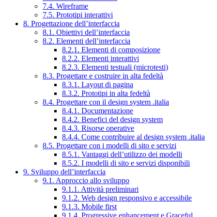
7.4. Wireframe
7.5. Prototipi interattivi
8. Progettazione dell’interfaccia
8.1. Obiettivi dell’interfaccia
8.2. Elementi dell’interfaccia
8.2.1. Elementi di composizione
8.2.2. Elementi interattivi
8.2.3. Elementi testuali (microtesti)
8.3. Progettare e costruire in alta fedeltà
8.3.1. Layout di pagina
8.3.2. Prototipi in alta fedeltà
8.4. Progettare con il design system .italia
8.4.1. Documentazione
8.4.2. Benefici del design system
8.4.3. Risorse operative
8.4.4. Come contribuire al design system .italia
8.5. Progettare con i modelli di sito e servizi
8.5.1. Vantaggi dell’utilizzo dei modelli
8.5.2. I modelli di sito e servizi disponibili
9. Sviluppo dell’interfaccia
9.1. Approccio allo sviluppo
9.1.1. Attività preliminari
9.1.2. Web design responsivo e accessibile
9.1.3. Mobile first
9.1.4. Progressive enhancement e Graceful