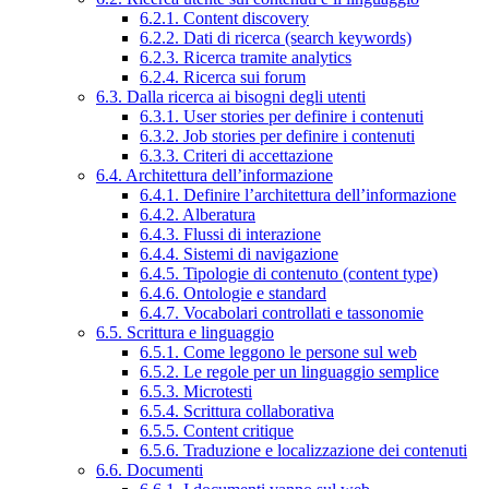
6.2.1. Content discovery
6.2.2. Dati di ricerca (search keywords)
6.2.3. Ricerca tramite analytics
6.2.4. Ricerca sui forum
6.3. Dalla ricerca ai bisogni degli utenti
6.3.1. User stories per definire i contenuti
6.3.2. Job stories per definire i contenuti
6.3.3. Criteri di accettazione
6.4. Architettura dell’informazione
6.4.1. Definire l’architettura dell’informazione
6.4.2. Alberatura
6.4.3. Flussi di interazione
6.4.4. Sistemi di navigazione
6.4.5. Tipologie di contenuto (content type)
6.4.6. Ontologie e standard
6.4.7. Vocabolari controllati e tassonomie
6.5. Scrittura e linguaggio
6.5.1. Come leggono le persone sul web
6.5.2. Le regole per un linguaggio semplice
6.5.3. Microtesti
6.5.4. Scrittura collaborativa
6.5.5. Content critique
6.5.6. Traduzione e localizzazione dei contenuti
6.6. Documenti