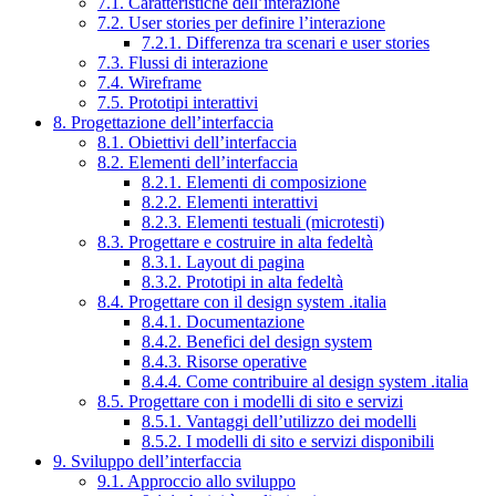
7.1. Caratteristiche dell’interazione
7.2. User stories per definire l’interazione
7.2.1. Differenza tra scenari e user stories
7.3. Flussi di interazione
7.4. Wireframe
7.5. Prototipi interattivi
8. Progettazione dell’interfaccia
8.1. Obiettivi dell’interfaccia
8.2. Elementi dell’interfaccia
8.2.1. Elementi di composizione
8.2.2. Elementi interattivi
8.2.3. Elementi testuali (microtesti)
8.3. Progettare e costruire in alta fedeltà
8.3.1. Layout di pagina
8.3.2. Prototipi in alta fedeltà
8.4. Progettare con il design system .italia
8.4.1. Documentazione
8.4.2. Benefici del design system
8.4.3. Risorse operative
8.4.4. Come contribuire al design system .italia
8.5. Progettare con i modelli di sito e servizi
8.5.1. Vantaggi dell’utilizzo dei modelli
8.5.2. I modelli di sito e servizi disponibili
9. Sviluppo dell’interfaccia
9.1. Approccio allo sviluppo