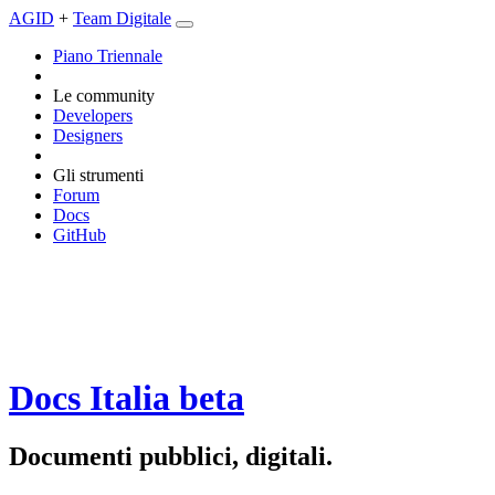
AGID
+
Team Digitale
Piano Triennale
Le community
Developers
Designers
Gli strumenti
Forum
Docs
GitHub
Docs Italia
beta
Documenti pubblici, digitali.