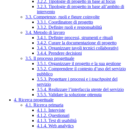
3.2.2. Tipologie di progetto in base al focus
3.2.3. Tipologie di progetto in base all’ambito di
intervento
3.3. Competenze, ruoli e figure coinvolte
3.3.1. Coordinatore di progetto
3.3.2. Definire ruoli e responsabilità
3.4. Metodo di lavoro
3.4.1. Definire processi, strumenti e rituali
3.4.2. Curare la documentazione di progetto
3.4.3. Organizzare tavoli tecnici collaborativi
3.4.4. Prendere decisioni
3.5. Il processo progettuale
3.5.1. Organizzare il progetto e la sua gestione
3.5.2. Comprendere il contesto d’uso del servizio
pubblico
3.5.3. Progettare i processi e i
touchpoint
del
servizio
3.5.4. Realizzare l’interfaccia utente del servizio
3.5.5. Validare la soluzione ottenuta
4. Ricerca progettuale
4.1. Ricerca primaria
4.1.1. Interviste
4.1.2. Questionari
4.1.3. Test di usabilità
4.1.4. Web analytics