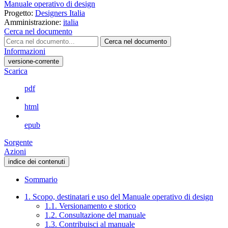
Manuale operativo di design
Progetto:
Designers Italia
Amministrazione:
italia
Cerca nel documento
Cerca nel documento
Informazioni
versione-corrente
Scarica
pdf
html
epub
Sorgente
Azioni
indice dei contenuti
Sommario
1. Scopo, destinatari e uso del Manuale operativo di design
1.1. Versionamento e storico
1.2. Consultazione del manuale
1.3. Contribuisci al manuale