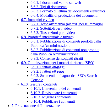
6.6.1. I documenti vanno sul web
6.6.2. Tipi di documenti
6.6.3. Formato di lettura dei documenti elettronici
6.6.4. Modalità di produzione dei documenti
6.7. Immagini e video
6.7.1. Testo alternativo (alt text) per le immagini
6.7.2. Sottotitoli per i video
6.7.3. Trascrizioni per i video
6.8. Proprietà intellettuale e privacy
6.8.1. Pubblicazione di contenuti prodotti dalla
Pubblica Amministrazione
6.8.2. Pubblicazione di contenuti non prodotti
dalla Pubblica Amministrazione
6.8.3. Consenso dei soggetti ritratti
6.9. Ottimizzazione per i motori di ricerca (SEO)
6.9.1. I fattori
on-page
6.9.2. I fattori
off-page
6.9.3. Strumenti di diagnostica SEO: Search
Console
6.10. Gestire i contenuti
6.10.1. L’inventario dei contenuti
6.10.2. Revisionare i contenuti
6.10.3. Migrare i contenuti
6.10.4. Pubblicare i contenuti
7. Progettazione dell’interazione