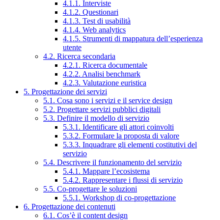
4.1.1. Interviste
4.1.2. Questionari
4.1.3. Test di usabilità
4.1.4. Web analytics
4.1.5. Strumenti di mappatura dell’esperienza
utente
4.2. Ricerca secondaria
4.2.1. Ricerca documentale
4.2.2. Analisi benchmark
4.2.3. Valutazione euristica
5. Progettazione dei servizi
5.1. Cosa sono i servizi e il service design
5.2. Progettare servizi pubblici digitali
5.3. Definire il modello di servizio
5.3.1. Identificare gli attori coinvolti
5.3.2. Formulare la proposta di valore
5.3.3. Inquadrare gli elementi costitutivi del
servizio
5.4. Descrivere il funzionamento del servizio
5.4.1. Mappare l’ecosistema
5.4.2. Rappresentare i flussi di servizio
5.5. Co-progettare le soluzioni
5.5.1. Workshop di co-progettazione
6. Progettazione dei contenuti
6.1. Cos’è il content design