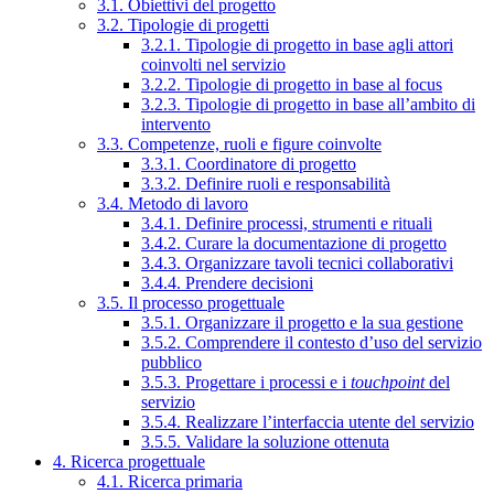
3.1. Obiettivi del progetto
3.2. Tipologie di progetti
3.2.1. Tipologie di progetto in base agli attori
coinvolti nel servizio
3.2.2. Tipologie di progetto in base al focus
3.2.3. Tipologie di progetto in base all’ambito di
intervento
3.3. Competenze, ruoli e figure coinvolte
3.3.1. Coordinatore di progetto
3.3.2. Definire ruoli e responsabilità
3.4. Metodo di lavoro
3.4.1. Definire processi, strumenti e rituali
3.4.2. Curare la documentazione di progetto
3.4.3. Organizzare tavoli tecnici collaborativi
3.4.4. Prendere decisioni
3.5. Il processo progettuale
3.5.1. Organizzare il progetto e la sua gestione
3.5.2. Comprendere il contesto d’uso del servizio
pubblico
3.5.3. Progettare i processi e i
touchpoint
del
servizio
3.5.4. Realizzare l’interfaccia utente del servizio
3.5.5. Validare la soluzione ottenuta
4. Ricerca progettuale
4.1. Ricerca primaria