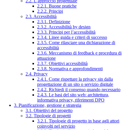
2.2. L’approccio progettuale
2.2.1. Buone pratiche
2.2.2. Principi
2.3. Accessibilità
2.3.1. Definizione
2.3.2. Accessibilità by design
2.3.3. Principi per l’accessibilità
2.3.4. Linee guida e criteri di successo
2.3.5. Come rilasciare una dichiarazione di
accessibilità
2.3.6. Meccanismo di feedback e procedura di
attuazione
2.3.7. Obiettivi accessibilità
2.3.8. Normativa e approfondimenti
2.4. Privacy
2.4.1. Come rispettare la privacy sin dalla
progettazione di un sito o servizio digitale
2.4.2. Richiedi il consenso quando necessario
2.4.3. Le basi del sito web: architettura,
informativa privacy, riferimenti DPO
3. Pianificazione, gestione e strategia
3.1. Obiettivi del progetto
3.2. Tipologie di progetti
3.2.1. Tipologie di progetto in base agli attori
coinvolti nel servizio