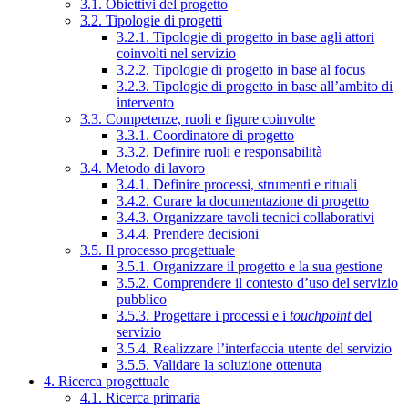
3.1. Obiettivi del progetto
3.2. Tipologie di progetti
3.2.1. Tipologie di progetto in base agli attori
coinvolti nel servizio
3.2.2. Tipologie di progetto in base al focus
3.2.3. Tipologie di progetto in base all’ambito di
intervento
3.3. Competenze, ruoli e figure coinvolte
3.3.1. Coordinatore di progetto
3.3.2. Definire ruoli e responsabilità
3.4. Metodo di lavoro
3.4.1. Definire processi, strumenti e rituali
3.4.2. Curare la documentazione di progetto
3.4.3. Organizzare tavoli tecnici collaborativi
3.4.4. Prendere decisioni
3.5. Il processo progettuale
3.5.1. Organizzare il progetto e la sua gestione
3.5.2. Comprendere il contesto d’uso del servizio
pubblico
3.5.3. Progettare i processi e i
touchpoint
del
servizio
3.5.4. Realizzare l’interfaccia utente del servizio
3.5.5. Validare la soluzione ottenuta
4. Ricerca progettuale
4.1. Ricerca primaria