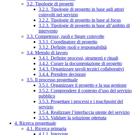
3.2. Tipologie di progetti
3.2.1. Tipologie di progetto in base agli attori
coinvolti nel servizio
3.2.2. Tipologie di progetto in base al focus
3.2.3. Tipologie di progetto in base all’ambito di
intervento
3.3. Competenze, ruoli e figure coinvolte
3.3.1. Coordinatore di progetto
3.3.2. Definire ruoli e responsabilità
3.4. Metodo di lavoro
3.4.1. Definire processi, strumenti e rituali
3.4.2. Curare la documentazione di progetto
3.4.3. Organizzare tavoli tecnici collaborativi
3.4.4. Prendere decisioni
3.5. Il processo progettuale
3.5.1. Organizzare il progetto e la sua gestione
3.5.2. Comprendere il contesto d’uso del servizio
pubblico
3.5.3. Progettare i processi e i
touchpoint
del
servizio
3.5.4. Realizzare l’interfaccia utente del servizio
3.5.5. Validare la soluzione ottenuta
4. Ricerca progettuale
4.1. Ricerca primaria
4.1.1. Interviste