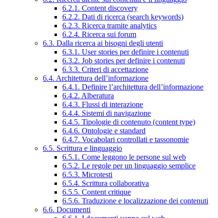
6.2.1. Content discovery
6.2.2. Dati di ricerca (search keywords)
6.2.3. Ricerca tramite analytics
6.2.4. Ricerca sui forum
6.3. Dalla ricerca ai bisogni degli utenti
6.3.1. User stories per definire i contenuti
6.3.2. Job stories per definire i contenuti
6.3.3. Criteri di accettazione
6.4. Architettura dell’informazione
6.4.1. Definire l’architettura dell’informazione
6.4.2. Alberatura
6.4.3. Flussi di interazione
6.4.4. Sistemi di navigazione
6.4.5. Tipologie di contenuto (content type)
6.4.6. Ontologie e standard
6.4.7. Vocabolari controllati e tassonomie
6.5. Scrittura e linguaggio
6.5.1. Come leggono le persone sul web
6.5.2. Le regole per un linguaggio semplice
6.5.3. Microtesti
6.5.4. Scrittura collaborativa
6.5.5. Content critique
6.5.6. Traduzione e localizzazione dei contenuti
6.6. Documenti