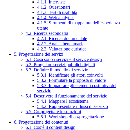
4.1.1. Interviste
4.1.2. Questionari
4.1.3. Test di usabilità
4.1.4. Web analytics
4.1.5. Strumenti di mappatura dell’esperienza
utente
4.2. Ricerca secondaria
4.2.1. Ricerca documentale
4.2.2. Analisi benchmark
4.2.3. Valutazione euristica
5. Progettazione dei servizi
5.1. Cosa sono i servizi e il service design
5.2. Progettare servizi pubblici digitali
5.3. Definire il modello di servizio
5.3.1. Identificare gli attori coinvolti
5.3.2. Formulare la proposta di valore
5.3.3. Inquadrare gli elementi costitutivi del
servizio
5.4. Descrivere il funzionamento del servizio
5.4.1. Mappare l’ecosistema
5.4.2. Rappresentare i flussi di servizio
5.5. Co-progettare le soluzioni
5.5.1. Workshop di co-progettazione
6. Progettazione dei contenuti
6.1. Cos’è il content design