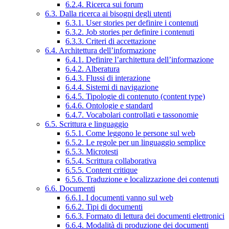
6.2.4. Ricerca sui forum
6.3. Dalla ricerca ai bisogni degli utenti
6.3.1. User stories per definire i contenuti
6.3.2. Job stories per definire i contenuti
6.3.3. Criteri di accettazione
6.4. Architettura dell’informazione
6.4.1. Definire l’architettura dell’informazione
6.4.2. Alberatura
6.4.3. Flussi di interazione
6.4.4. Sistemi di navigazione
6.4.5. Tipologie di contenuto (content type)
6.4.6. Ontologie e standard
6.4.7. Vocabolari controllati e tassonomie
6.5. Scrittura e linguaggio
6.5.1. Come leggono le persone sul web
6.5.2. Le regole per un linguaggio semplice
6.5.3. Microtesti
6.5.4. Scrittura collaborativa
6.5.5. Content critique
6.5.6. Traduzione e localizzazione dei contenuti
6.6. Documenti
6.6.1. I documenti vanno sul web
6.6.2. Tipi di documenti
6.6.3. Formato di lettura dei documenti elettronici
6.6.4. Modalità di produzione dei documenti