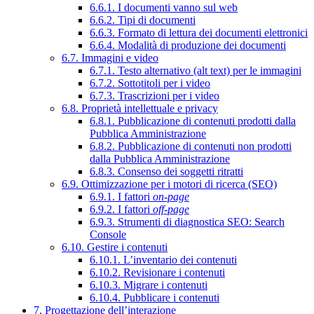
6.6.1. I documenti vanno sul web
6.6.2. Tipi di documenti
6.6.3. Formato di lettura dei documenti elettronici
6.6.4. Modalità di produzione dei documenti
6.7. Immagini e video
6.7.1. Testo alternativo (alt text) per le immagini
6.7.2. Sottotitoli per i video
6.7.3. Trascrizioni per i video
6.8. Proprietà intellettuale e privacy
6.8.1. Pubblicazione di contenuti prodotti dalla
Pubblica Amministrazione
6.8.2. Pubblicazione di contenuti non prodotti
dalla Pubblica Amministrazione
6.8.3. Consenso dei soggetti ritratti
6.9. Ottimizzazione per i motori di ricerca (SEO)
6.9.1. I fattori
on-page
6.9.2. I fattori
off-page
6.9.3. Strumenti di diagnostica SEO: Search
Console
6.10. Gestire i contenuti
6.10.1. L’inventario dei contenuti
6.10.2. Revisionare i contenuti
6.10.3. Migrare i contenuti
6.10.4. Pubblicare i contenuti
7. Progettazione dell’interazione