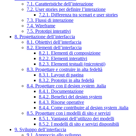
7.1. Caratteristiche dell’interazione
7.2. User stories per definire l’interazione
7.2.1. Differenza tra scenari e user stories
7.3. Flussi di interazione
7.4. Wireframe
7.5. Prototipi interattivi
8. Progettazione dell’interfaccia
8.1. Obiettivi dell’interfaccia
8.2. Elementi dell’interfaccia
8.2.1. Elementi di composizione
8.2.2. Elementi interattivi
8.2.3. Elementi testuali (microtesti)
8.3. Progettare e costruire in alta fedeltà
8.3.1. Layout di pagina
8.3.2. Prototipi in alta fedeltà
8.4. Progettare con il design system .italia
8.4.1. Documentazione
8.4.2. Benefici del design system
8.4.3. Risorse operative
8.4.4. Come contribuire al design system .italia
8.5. Progettare con i modelli di sito e servizi
8.5.1. Vantaggi dell’utilizzo dei modelli
8.5.2. I modelli di sito e servizi disponibili
9. Sviluppo dell’interfaccia
9.1. Approccio allo sviluppo