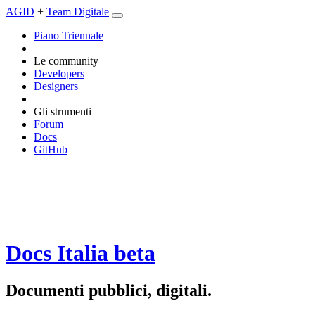
AGID
+
Team Digitale
Piano Triennale
Le community
Developers
Designers
Gli strumenti
Forum
Docs
GitHub
Docs Italia
beta
Documenti pubblici, digitali.