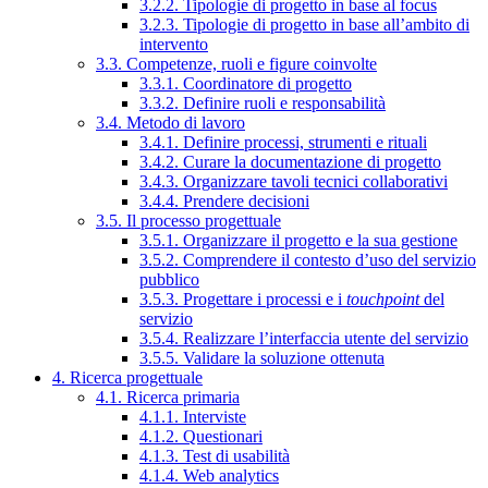
3.2.2. Tipologie di progetto in base al focus
3.2.3. Tipologie di progetto in base all’ambito di
intervento
3.3. Competenze, ruoli e figure coinvolte
3.3.1. Coordinatore di progetto
3.3.2. Definire ruoli e responsabilità
3.4. Metodo di lavoro
3.4.1. Definire processi, strumenti e rituali
3.4.2. Curare la documentazione di progetto
3.4.3. Organizzare tavoli tecnici collaborativi
3.4.4. Prendere decisioni
3.5. Il processo progettuale
3.5.1. Organizzare il progetto e la sua gestione
3.5.2. Comprendere il contesto d’uso del servizio
pubblico
3.5.3. Progettare i processi e i
touchpoint
del
servizio
3.5.4. Realizzare l’interfaccia utente del servizio
3.5.5. Validare la soluzione ottenuta
4. Ricerca progettuale
4.1. Ricerca primaria
4.1.1. Interviste
4.1.2. Questionari
4.1.3. Test di usabilità
4.1.4. Web analytics