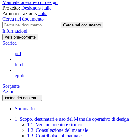
Manuale operativo di design
Progetto:
Designers Italia
Amministrazione:
italia
Cerca nel documento
Cerca nel documento
Informazioni
versione-corrente
Scarica
pdf
html
epub
Sorgente
Azioni
indice dei contenuti
Sommario
1. Scopo, destinatari e uso del Manuale operativo di design
1.1. Versionamento e storico
1.2. Consultazione del manuale
1.3. Contribuisci al manuale