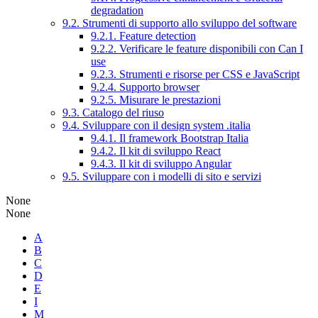
degradation
9.2. Strumenti di supporto allo sviluppo del software
9.2.1. Feature detection
9.2.2. Verificare le feature disponibili con Can I
use
9.2.3. Strumenti e risorse per CSS e JavaScript
9.2.4. Supporto browser
9.2.5. Misurare le prestazioni
9.3. Catalogo del riuso
9.4. Sviluppare con il design system .italia
9.4.1. Il framework Bootstrap Italia
9.4.2. Il kit di sviluppo React
9.4.3. Il kit di sviluppo Angular
9.5. Sviluppare con i modelli di sito e servizi
None
None
A
B
C
D
E
I
M