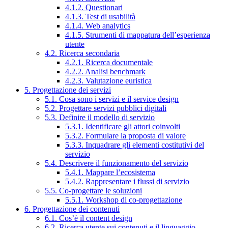
4.1.2. Questionari
4.1.3. Test di usabilità
4.1.4. Web analytics
4.1.5. Strumenti di mappatura dell’esperienza
utente
4.2. Ricerca secondaria
4.2.1. Ricerca documentale
4.2.2. Analisi benchmark
4.2.3. Valutazione euristica
5. Progettazione dei servizi
5.1. Cosa sono i servizi e il service design
5.2. Progettare servizi pubblici digitali
5.3. Definire il modello di servizio
5.3.1. Identificare gli attori coinvolti
5.3.2. Formulare la proposta di valore
5.3.3. Inquadrare gli elementi costitutivi del
servizio
5.4. Descrivere il funzionamento del servizio
5.4.1. Mappare l’ecosistema
5.4.2. Rappresentare i flussi di servizio
5.5. Co-progettare le soluzioni
5.5.1. Workshop di co-progettazione
6. Progettazione dei contenuti
6.1. Cos’è il content design
6.2. Ricerca utente sui contenuti e il linguaggio