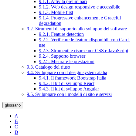
9.1.1. Attività preliminari
9.1.2. Web design responsivo e accessibile
9.1.3. Mobile first
9.1.4. Progressive enhancement e Graceful
degradation
9.2. Strumenti di supporto allo sviluppo del software
9.2.1. Feature detection
9.2.2. Verificare le feature disponibili con Can I
use
9.2.3. Strumenti e risorse per CSS e JavaScript
9.2.4. Supporto browser
9.2.5. Misurare le prestazioni
9.3. Catalogo del riuso
9.4. Sviluppare con il design system .italia
9.4.1. Il framework Bootstrap Italia
9.4.2. Il kit di sviluppo React
9.4.3. Il kit di sviluppo Angular
9.5. Sviluppare con i modelli di sito e servizi
glossario
A
B
C
D