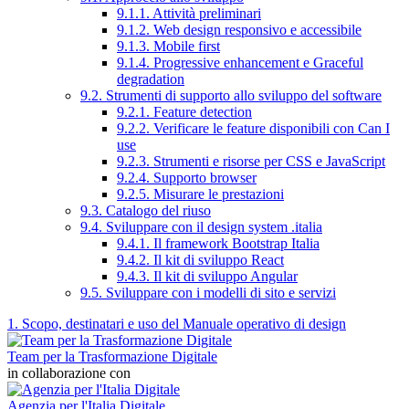
9.1.1. Attività preliminari
9.1.2. Web design responsivo e accessibile
9.1.3. Mobile first
9.1.4. Progressive enhancement e Graceful
degradation
9.2. Strumenti di supporto allo sviluppo del software
9.2.1. Feature detection
9.2.2. Verificare le feature disponibili con Can I
use
9.2.3. Strumenti e risorse per CSS e JavaScript
9.2.4. Supporto browser
9.2.5. Misurare le prestazioni
9.3. Catalogo del riuso
9.4. Sviluppare con il design system .italia
9.4.1. Il framework Bootstrap Italia
9.4.2. Il kit di sviluppo React
9.4.3. Il kit di sviluppo Angular
9.5. Sviluppare con i modelli di sito e servizi
1. Scopo, destinatari e uso del Manuale operativo di design
Team per la Trasformazione Digitale
in collaborazione con
Agenzia per l'Italia Digitale