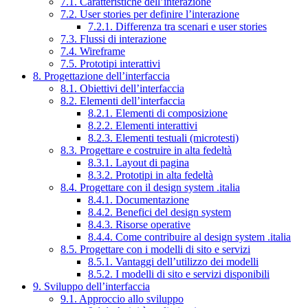
7.1. Caratteristiche dell’interazione
7.2. User stories per definire l’interazione
7.2.1. Differenza tra scenari e user stories
7.3. Flussi di interazione
7.4. Wireframe
7.5. Prototipi interattivi
8. Progettazione dell’interfaccia
8.1. Obiettivi dell’interfaccia
8.2. Elementi dell’interfaccia
8.2.1. Elementi di composizione
8.2.2. Elementi interattivi
8.2.3. Elementi testuali (microtesti)
8.3. Progettare e costruire in alta fedeltà
8.3.1. Layout di pagina
8.3.2. Prototipi in alta fedeltà
8.4. Progettare con il design system .italia
8.4.1. Documentazione
8.4.2. Benefici del design system
8.4.3. Risorse operative
8.4.4. Come contribuire al design system .italia
8.5. Progettare con i modelli di sito e servizi
8.5.1. Vantaggi dell’utilizzo dei modelli
8.5.2. I modelli di sito e servizi disponibili
9. Sviluppo dell’interfaccia
9.1. Approccio allo sviluppo