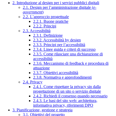
2. Introduzione al design per i servizi pubblici digitali
2.1. Design per l’amministrazione digitale (
e-
government
)
2.2. L’approccio progettuale
2.2.1. Buone pratiche
2.2.2. Principi
2.3. Accessibilità
2.3.1. Definizione
2.3.2. Accessibilità by design
2.3.3. Principi per l’accessibilità
2.3.4. Linee guida e criteri di successo
2.3.5. Come rilasciare una dichiarazione di
accessibilità
2.3.6. Meccanismo di feedback e procedura di
attuazione
2.3.7. Obiettivi accessibilità
2.3.8. Normativa e approfondimenti
2.4. Privacy
2.4.1. Come rispettare la privacy sin dalla
progettazione di un sito o servizio digitale
2.4.2. Richiedi il consenso quando necessario
2.4.3. Le basi del sito web: architettura,
informativa privacy, riferimenti DPO
3. Pianificazione, gestione e strategia
3.1. Obiettivi del progetto