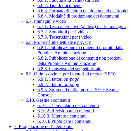
6.6.1. I documenti vanno sul web
6.6.2. Tipi di documenti
6.6.3. Formato di lettura dei documenti elettronici
6.6.4. Modalità di produzione dei documenti
6.7. Immagini e video
6.7.1. Testo alternativo (alt text) per le immagini
6.7.2. Sottotitoli per i video
6.7.3. Trascrizioni per i video
6.8. Proprietà intellettuale e privacy
6.8.1. Pubblicazione di contenuti prodotti dalla
Pubblica Amministrazione
6.8.2. Pubblicazione di contenuti non prodotti
dalla Pubblica Amministrazione
6.8.3. Consenso dei soggetti ritratti
6.9. Ottimizzazione per i motori di ricerca (SEO)
6.9.1. I fattori
on-page
6.9.2. I fattori
off-page
6.9.3. Strumenti di diagnostica SEO: Search
Console
6.10. Gestire i contenuti
6.10.1. L’inventario dei contenuti
6.10.2. Revisionare i contenuti
6.10.3. Migrare i contenuti
6.10.4. Pubblicare i contenuti
7. Progettazione dell’interazione