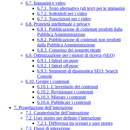
6.7. Immagini e video
6.7.1. Testo alternativo (alt text) per le immagini
6.7.2. Sottotitoli per i video
6.7.3. Trascrizioni per i video
6.8. Proprietà intellettuale e privacy
6.8.1. Pubblicazione di contenuti prodotti dalla
Pubblica Amministrazione
6.8.2. Pubblicazione di contenuti non prodotti
dalla Pubblica Amministrazione
6.8.3. Consenso dei soggetti ritratti
6.9. Ottimizzazione per i motori di ricerca (SEO)
6.9.1. I fattori
on-page
6.9.2. I fattori
off-page
6.9.3. Strumenti di diagnostica SEO: Search
Console
6.10. Gestire i contenuti
6.10.1. L’inventario dei contenuti
6.10.2. Revisionare i contenuti
6.10.3. Migrare i contenuti
6.10.4. Pubblicare i contenuti
7. Progettazione dell’interazione
7.1. Caratteristiche dell’interazione
7.2. User stories per definire l’interazione
7.2.1. Differenza tra scenari e user stories
7.3. Flussi di interazione