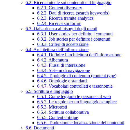
6.2. Ricerca utente sui contenuti e il linguaggio
6.2.1. Content discovery
6.2.2. Dati di ricerca (search keywords)
6.2.3. Ricerca tramite analytics
6.2.4. Ricerca sui forum
6.3. Dalla ricerca ai bisogni degli utenti
6.3.1. User stories per definire i contenuti
6.3.2. Job stories per definire i contenuti
6.3.3. Criteri di accettazione
6.4. Architettura dell’informazione
6.4.1. Definire l’architettura dell’informazione
6.4.2. Alberatura
6.4.3. Flussi di interazione
6.4.4. Sistemi di navigazione
6.4.5. Tipologie di contenuto (content type)
6.4.6. Ontologie e standard
6.4.7. Vocabolari controllati e tassonomie
6.5. Scrittura e linguaggio
6.5.1. Come leggono le persone sul web
6.5.2. Le regole per un linguaggio semplice
6.5.3. Microtesti
6.5.4. Scrittura collaborativa
6.5.5. Content critique
6.5.6. Traduzione e localizzazione dei contenuti
6.6. Documenti