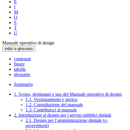
E
I
M
O
S
T
U
Manuale operativo di design
indici e glossario
contenuti
figure
tabelle
glossario
Sommario
1. Scopo, destinatari e uso del Manuale operativo di design
1.1. Versionamento e storico
1.2. Consultazione del manuale
1.3. Contribuisci al manuale
2. Introduzione al design per i servizi pubblici digitali
2.1. Design per l’amministrazione digitale (
e-
government
)