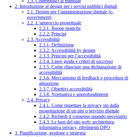
1.3. Contribuisci al manuale
2. Introduzione al design per i servizi pubblici digitali
2.1. Design per l’amministrazione digitale (
e-
government
)
2.2. L’approccio progettuale
2.2.1. Buone pratiche
2.2.2. Principi
2.3. Accessibilità
2.3.1. Definizione
2.3.2. Accessibilità by design
2.3.3. Principi per l’accessibilità
2.3.4. Linee guida e criteri di successo
2.3.5. Come rilasciare una dichiarazione di
accessibilità
2.3.6. Meccanismo di feedback e procedura di
attuazione
2.3.7. Obiettivi accessibilità
2.3.8. Normativa e approfondimenti
2.4. Privacy
2.4.1. Come rispettare la privacy sin dalla
progettazione di un sito o servizio digitale
2.4.2. Richiedi il consenso quando necessario
2.4.3. Le basi del sito web: architettura,
informativa privacy, riferimenti DPO
3. Pianificazione, gestione e strategia