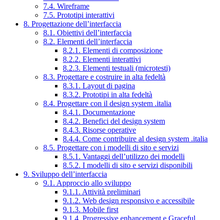
7.4. Wireframe
7.5. Prototipi interattivi
8. Progettazione dell’interfaccia
8.1. Obiettivi dell’interfaccia
8.2. Elementi dell’interfaccia
8.2.1. Elementi di composizione
8.2.2. Elementi interattivi
8.2.3. Elementi testuali (microtesti)
8.3. Progettare e costruire in alta fedeltà
8.3.1. Layout di pagina
8.3.2. Prototipi in alta fedeltà
8.4. Progettare con il design system .italia
8.4.1. Documentazione
8.4.2. Benefici del design system
8.4.3. Risorse operative
8.4.4. Come contribuire al design system .italia
8.5. Progettare con i modelli di sito e servizi
8.5.1. Vantaggi dell’utilizzo dei modelli
8.5.2. I modelli di sito e servizi disponibili
9. Sviluppo dell’interfaccia
9.1. Approccio allo sviluppo
9.1.1. Attività preliminari
9.1.2. Web design responsivo e accessibile
9.1.3. Mobile first
9.1.4. Progressive enhancement e Graceful