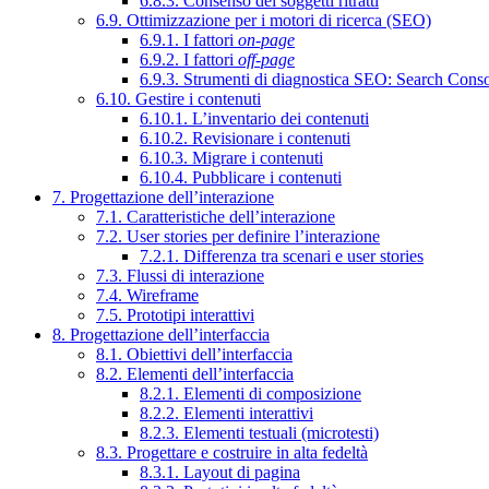
6.8.3. Consenso dei soggetti ritratti
6.9. Ottimizzazione per i motori di ricerca (SEO)
6.9.1. I fattori
on-page
6.9.2. I fattori
off-page
6.9.3. Strumenti di diagnostica SEO: Search Cons
6.10. Gestire i contenuti
6.10.1. L’inventario dei contenuti
6.10.2. Revisionare i contenuti
6.10.3. Migrare i contenuti
6.10.4. Pubblicare i contenuti
7. Progettazione dell’interazione
7.1. Caratteristiche dell’interazione
7.2. User stories per definire l’interazione
7.2.1. Differenza tra scenari e user stories
7.3. Flussi di interazione
7.4. Wireframe
7.5. Prototipi interattivi
8. Progettazione dell’interfaccia
8.1. Obiettivi dell’interfaccia
8.2. Elementi dell’interfaccia
8.2.1. Elementi di composizione
8.2.2. Elementi interattivi
8.2.3. Elementi testuali (microtesti)
8.3. Progettare e costruire in alta fedeltà
8.3.1. Layout di pagina