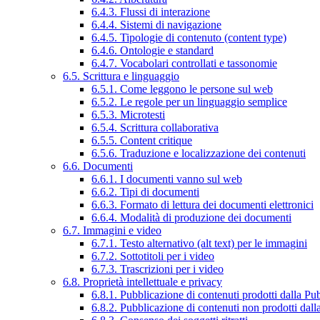
6.4.3. Flussi di interazione
6.4.4. Sistemi di navigazione
6.4.5. Tipologie di contenuto (content type)
6.4.6. Ontologie e standard
6.4.7. Vocabolari controllati e tassonomie
6.5. Scrittura e linguaggio
6.5.1. Come leggono le persone sul web
6.5.2. Le regole per un linguaggio semplice
6.5.3. Microtesti
6.5.4. Scrittura collaborativa
6.5.5. Content critique
6.5.6. Traduzione e localizzazione dei contenuti
6.6. Documenti
6.6.1. I documenti vanno sul web
6.6.2. Tipi di documenti
6.6.3. Formato di lettura dei documenti elettronici
6.6.4. Modalità di produzione dei documenti
6.7. Immagini e video
6.7.1. Testo alternativo (alt text) per le immagini
6.7.2. Sottotitoli per i video
6.7.3. Trascrizioni per i video
6.8. Proprietà intellettuale e privacy
6.8.1. Pubblicazione di contenuti prodotti dalla P
6.8.2. Pubblicazione di contenuti non prodotti dal