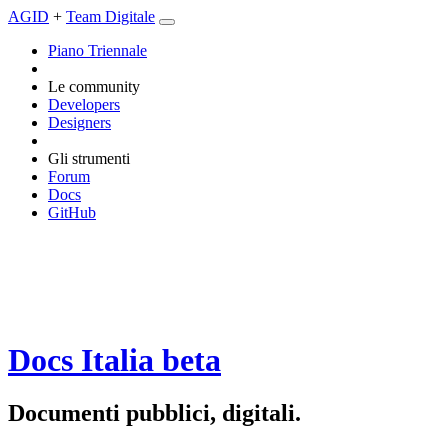
AGID
+
Team Digitale
Piano Triennale
Le community
Developers
Designers
Gli strumenti
Forum
Docs
GitHub
Docs Italia
beta
Documenti pubblici, digitali.