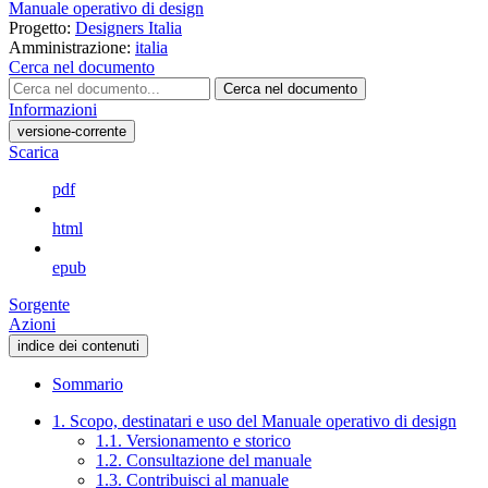
Manuale operativo di design
Progetto:
Designers Italia
Amministrazione:
italia
Cerca nel documento
Cerca nel documento
Informazioni
versione-corrente
Scarica
pdf
html
epub
Sorgente
Azioni
indice dei contenuti
Sommario
1. Scopo, destinatari e uso del Manuale operativo di design
1.1. Versionamento e storico
1.2. Consultazione del manuale
1.3. Contribuisci al manuale