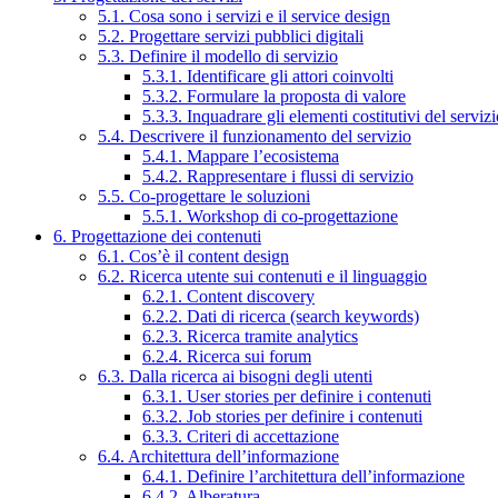
5.1. Cosa sono i servizi e il service design
5.2. Progettare servizi pubblici digitali
5.3. Definire il modello di servizio
5.3.1. Identificare gli attori coinvolti
5.3.2. Formulare la proposta di valore
5.3.3. Inquadrare gli elementi costitutivi del serviz
5.4. Descrivere il funzionamento del servizio
5.4.1. Mappare l’ecosistema
5.4.2. Rappresentare i flussi di servizio
5.5. Co-progettare le soluzioni
5.5.1. Workshop di co-progettazione
6. Progettazione dei contenuti
6.1. Cos’è il content design
6.2. Ricerca utente sui contenuti e il linguaggio
6.2.1. Content discovery
6.2.2. Dati di ricerca (search keywords)
6.2.3. Ricerca tramite analytics
6.2.4. Ricerca sui forum
6.3. Dalla ricerca ai bisogni degli utenti
6.3.1. User stories per definire i contenuti
6.3.2. Job stories per definire i contenuti
6.3.3. Criteri di accettazione
6.4. Architettura dell’informazione
6.4.1. Definire l’architettura dell’informazione
6.4.2. Alberatura