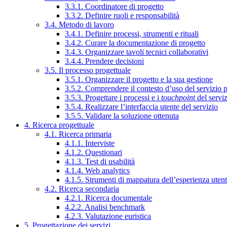
3.3.1. Coordinatore di progetto
3.3.2. Definire ruoli e responsabilità
3.4. Metodo di lavoro
3.4.1. Definire processi, strumenti e rituali
3.4.2. Curare la documentazione di progetto
3.4.3. Organizzare tavoli tecnici collaborativi
3.4.4. Prendere decisioni
3.5. Il processo progettuale
3.5.1. Organizzare il progetto e la sua gestione
3.5.2. Comprendere il contesto d’uso del servizio 
3.5.3. Progettare i processi e i
touchpoint
del servi
3.5.4. Realizzare l’interfaccia utente del servizio
3.5.5. Validare la soluzione ottenuta
4. Ricerca progettuale
4.1. Ricerca primaria
4.1.1. Interviste
4.1.2. Questionari
4.1.3. Test di usabilità
4.1.4. Web analytics
4.1.5. Strumenti di mappatura dell’esperienza uten
4.2. Ricerca secondaria
4.2.1. Ricerca documentale
4.2.2. Analisi benchmark
4.2.3. Valutazione euristica
5. Progettazione dei servizi