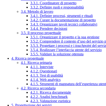
3.3.1. Coordinatore di progetto
3.3.2. Definire ruoli e responsabilità
3.4. Metodo di lavoro
3.4.1. Definire processi, strumenti e rituali
3.4.2. Curare la documentazione di progetto
3.4.3. Organizzare tavoli tecnici collaborativi
3.4.4. Prendere decisioni
3.5. Il processo progettuale
3.5.1. Organizzare il progetto e la sua gestione
3.5.2. Comprendere il contesto d’uso del servizio 
3.5.3. Progettare i processi e i
touchpoint
del servi
3.5.4. Realizzare l’interfaccia utente del servizio
3.5.5. Validare la soluzione ottenuta
4. Ricerca progettuale
4.1. Ricerca primaria
4.1.1. Interviste
4.1.2. Questionari
4.1.3. Test di usabilità
4.1.4. Web analytics
4.1.5. Strumenti di mappatura dell’esperienza uten
4.2. Ricerca secondaria
4.2.1. Ricerca documentale
4.2.2. Analisi benchmark
4.2.3. Valutazione euristica
5. Progettazione dei servizi