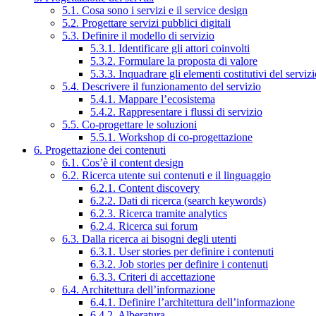
5.1. Cosa sono i servizi e il service design
5.2. Progettare servizi pubblici digitali
5.3. Definire il modello di servizio
5.3.1. Identificare gli attori coinvolti
5.3.2. Formulare la proposta di valore
5.3.3. Inquadrare gli elementi costitutivi del serviz
5.4. Descrivere il funzionamento del servizio
5.4.1. Mappare l’ecosistema
5.4.2. Rappresentare i flussi di servizio
5.5. Co-progettare le soluzioni
5.5.1. Workshop di co-progettazione
6. Progettazione dei contenuti
6.1. Cos’è il content design
6.2. Ricerca utente sui contenuti e il linguaggio
6.2.1. Content discovery
6.2.2. Dati di ricerca (search keywords)
6.2.3. Ricerca tramite analytics
6.2.4. Ricerca sui forum
6.3. Dalla ricerca ai bisogni degli utenti
6.3.1. User stories per definire i contenuti
6.3.2. Job stories per definire i contenuti
6.3.3. Criteri di accettazione
6.4. Architettura dell’informazione
6.4.1. Definire l’architettura dell’informazione
6.4.2. Alberatura