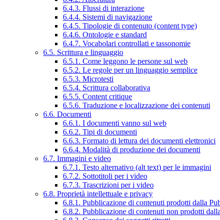
6.4.3. Flussi di interazione
6.4.4. Sistemi di navigazione
6.4.5. Tipologie di contenuto (content type)
6.4.6. Ontologie e standard
6.4.7. Vocabolari controllati e tassonomie
6.5. Scrittura e linguaggio
6.5.1. Come leggono le persone sul web
6.5.2. Le regole per un linguaggio semplice
6.5.3. Microtesti
6.5.4. Scrittura collaborativa
6.5.5. Content critique
6.5.6. Traduzione e localizzazione dei contenuti
6.6. Documenti
6.6.1. I documenti vanno sul web
6.6.2. Tipi di documenti
6.6.3. Formato di lettura dei documenti elettronici
6.6.4. Modalità di produzione dei documenti
6.7. Immagini e video
6.7.1. Testo alternativo (alt text) per le immagini
6.7.2. Sottotitoli per i video
6.7.3. Trascrizioni per i video
6.8. Proprietà intellettuale e privacy
6.8.1. Pubblicazione di contenuti prodotti dalla P
6.8.2. Pubblicazione di contenuti non prodotti dal