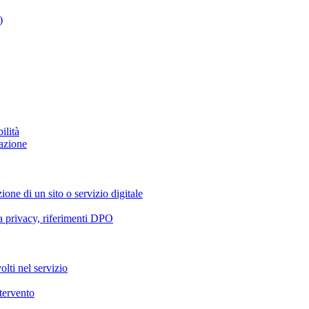
)
ilità
azione
ione di un sito o servizio digitale
va privacy, riferimenti DPO
olti nel servizio
ntervento