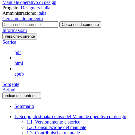
Manuale operativo di design
Progetto:
Designers Italia
Amministrazione:
italia
Cerca nel documento
Cerca nel documento
Informazioni
versione-corrente
Scarica
pdf
html
epub
Sorgente
Azioni
indice dei contenuti
Sommario
1. Scopo, destinatari e uso del Manuale operativo di design
1.1. Versionamento e storico
1.2. Consultazione del manuale
1.3. Contribuisci al manuale