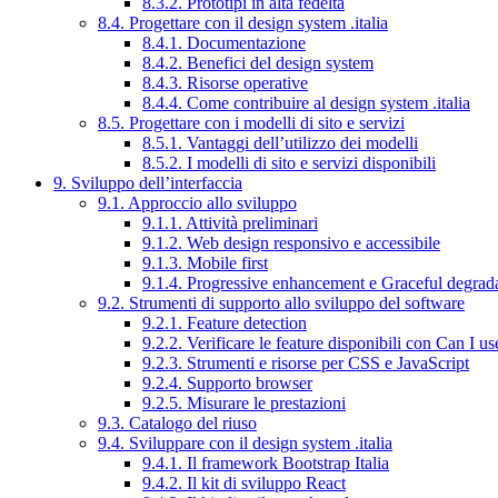
8.3.2. Prototipi in alta fedeltà
8.4. Progettare con il design system .italia
8.4.1. Documentazione
8.4.2. Benefici del design system
8.4.3. Risorse operative
8.4.4. Come contribuire al design system .italia
8.5. Progettare con i modelli di sito e servizi
8.5.1. Vantaggi dell’utilizzo dei modelli
8.5.2. I modelli di sito e servizi disponibili
9. Sviluppo dell’interfaccia
9.1. Approccio allo sviluppo
9.1.1. Attività preliminari
9.1.2. Web design responsivo e accessibile
9.1.3. Mobile first
9.1.4. Progressive enhancement e Graceful degrad
9.2. Strumenti di supporto allo sviluppo del software
9.2.1. Feature detection
9.2.2. Verificare le feature disponibili con Can I us
9.2.3. Strumenti e risorse per CSS e JavaScript
9.2.4. Supporto browser
9.2.5. Misurare le prestazioni
9.3. Catalogo del riuso
9.4. Sviluppare con il design system .italia
9.4.1. Il framework Bootstrap Italia
9.4.2. Il kit di sviluppo React