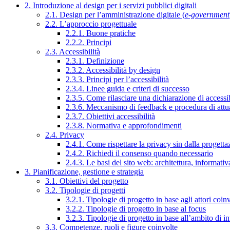
2. Introduzione al design per i servizi pubblici digitali
2.1. Design per l’amministrazione digitale (
e-government
2.2. L’approccio progettuale
2.2.1. Buone pratiche
2.2.2. Principi
2.3. Accessibilità
2.3.1. Definizione
2.3.2. Accessibilità by design
2.3.3. Principi per l’accessibilità
2.3.4. Linee guida e criteri di successo
2.3.5. Come rilasciare una dichiarazione di accessib
2.3.6. Meccanismo di feedback e procedura di attu
2.3.7. Obiettivi accessibilità
2.3.8. Normativa e approfondimenti
2.4. Privacy
2.4.1. Come rispettare la privacy sin dalla progettaz
2.4.2. Richiedi il consenso quando necessario
2.4.3. Le basi del sito web: architettura, informati
3. Pianificazione, gestione e strategia
3.1. Obiettivi del progetto
3.2. Tipologie di progetti
3.2.1. Tipologie di progetto in base agli attori coinv
3.2.2. Tipologie di progetto in base al focus
3.2.3. Tipologie di progetto in base all’ambito di i
3.3. Competenze, ruoli e figure coinvolte