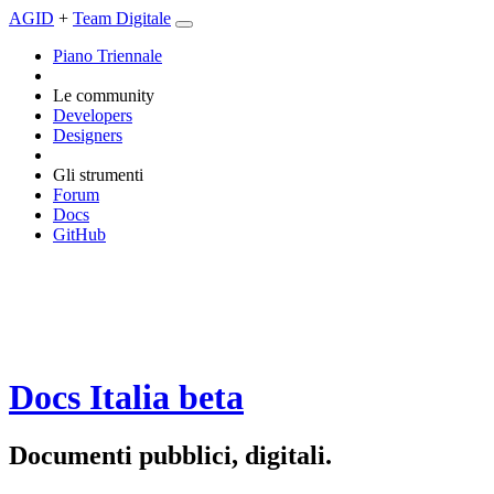
AGID
+
Team Digitale
Piano Triennale
Le community
Developers
Designers
Gli strumenti
Forum
Docs
GitHub
Docs Italia
beta
Documenti pubblici, digitali.