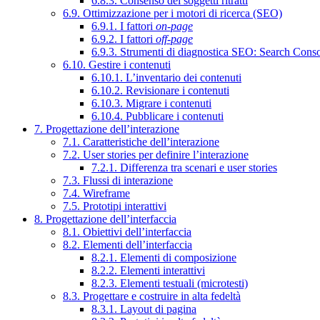
6.8.3. Consenso dei soggetti ritratti
6.9. Ottimizzazione per i motori di ricerca (SEO)
6.9.1. I fattori
on-page
6.9.2. I fattori
off-page
6.9.3. Strumenti di diagnostica SEO: Search Cons
6.10. Gestire i contenuti
6.10.1. L’inventario dei contenuti
6.10.2. Revisionare i contenuti
6.10.3. Migrare i contenuti
6.10.4. Pubblicare i contenuti
7. Progettazione dell’interazione
7.1. Caratteristiche dell’interazione
7.2. User stories per definire l’interazione
7.2.1. Differenza tra scenari e user stories
7.3. Flussi di interazione
7.4. Wireframe
7.5. Prototipi interattivi
8. Progettazione dell’interfaccia
8.1. Obiettivi dell’interfaccia
8.2. Elementi dell’interfaccia
8.2.1. Elementi di composizione
8.2.2. Elementi interattivi
8.2.3. Elementi testuali (microtesti)
8.3. Progettare e costruire in alta fedeltà
8.3.1. Layout di pagina