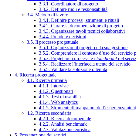
3.3.1. Coordinatore di progetto
3.3.2. Definire ruoli e responsabilità
3.4. Metodo di lavoro
3.4.1. Definire processi, strumenti e rituali
3.4.2. Curare la documentazione di progetto
3.4.3. Organizzare tavoli tecnici collaborativi
3.4.4. Prendere decisioni
3.5. Il processo progettuale
3.5.1. Organizzare il progetto e la sua gestione
3.5.2. Comprendere il contesto d’uso del servizio 
3.5.3. Progettare i processi e i
touchpoint
del servi
3.5.4. Realizzare l’interfaccia utente del servizio
3.5.5. Validare la soluzione ottenuta
4. Ricerca progettuale
4.1. Ricerca primaria
4.1.1. Interviste
4.1.2. Questionari
4.1.3. Test di usabilità
4.1.4. Web analytics
4.1.5. Strumenti di mappatura dell’esperienza uten
4.2. Ricerca secondaria
4.2.1. Ricerca documentale
4.2.2. Analisi benchmark
4.2.3. Valutazione euristica
5. Progettazione dei servizi