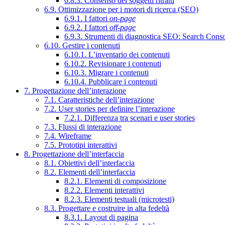
6.8.3. Consenso dei soggetti ritratti
6.9. Ottimizzazione per i motori di ricerca (SEO)
6.9.1. I fattori
on-page
6.9.2. I fattori
off-page
6.9.3. Strumenti di diagnostica SEO: Search Cons
6.10. Gestire i contenuti
6.10.1. L’inventario dei contenuti
6.10.2. Revisionare i contenuti
6.10.3. Migrare i contenuti
6.10.4. Pubblicare i contenuti
7. Progettazione dell’interazione
7.1. Caratteristiche dell’interazione
7.2. User stories per definire l’interazione
7.2.1. Differenza tra scenari e user stories
7.3. Flussi di interazione
7.4. Wireframe
7.5. Prototipi interattivi
8. Progettazione dell’interfaccia
8.1. Obiettivi dell’interfaccia
8.2. Elementi dell’interfaccia
8.2.1. Elementi di composizione
8.2.2. Elementi interattivi
8.2.3. Elementi testuali (microtesti)
8.3. Progettare e costruire in alta fedeltà
8.3.1. Layout di pagina