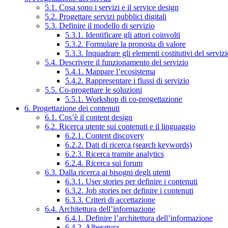
5.1. Cosa sono i servizi e il service design
5.2. Progettare servizi pubblici digitali
5.3. Definire il modello di servizio
5.3.1. Identificare gli attori coinvolti
5.3.2. Formulare la proposta di valore
5.3.3. Inquadrare gli elementi costitutivi del serviz
5.4. Descrivere il funzionamento del servizio
5.4.1. Mappare l’ecosistema
5.4.2. Rappresentare i flussi di servizio
5.5. Co-progettare le soluzioni
5.5.1. Workshop di co-progettazione
6. Progettazione dei contenuti
6.1. Cos’è il content design
6.2. Ricerca utente sui contenuti e il linguaggio
6.2.1. Content discovery
6.2.2. Dati di ricerca (search keywords)
6.2.3. Ricerca tramite analytics
6.2.4. Ricerca sui forum
6.3. Dalla ricerca ai bisogni degli utenti
6.3.1. User stories per definire i contenuti
6.3.2. Job stories per definire i contenuti
6.3.3. Criteri di accettazione
6.4. Architettura dell’informazione
6.4.1. Definire l’architettura dell’informazione
6.4.2. Alberatura