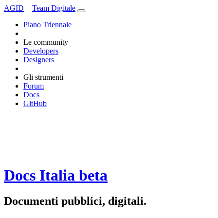
AGID
+
Team Digitale
Piano Triennale
Le community
Developers
Designers
Gli strumenti
Forum
Docs
GitHub
Docs Italia
beta
Documenti pubblici, digitali.