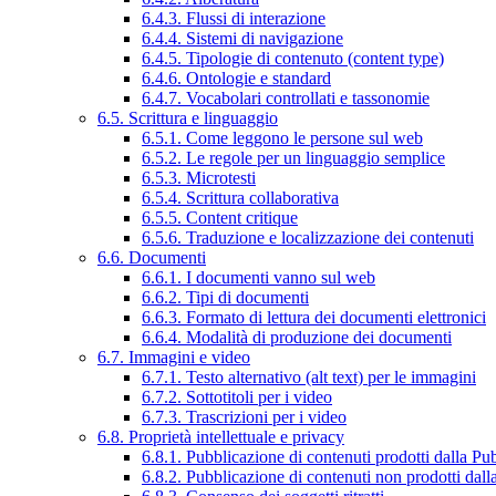
6.4.3. Flussi di interazione
6.4.4. Sistemi di navigazione
6.4.5. Tipologie di contenuto (content type)
6.4.6. Ontologie e standard
6.4.7. Vocabolari controllati e tassonomie
6.5. Scrittura e linguaggio
6.5.1. Come leggono le persone sul web
6.5.2. Le regole per un linguaggio semplice
6.5.3. Microtesti
6.5.4. Scrittura collaborativa
6.5.5. Content critique
6.5.6. Traduzione e localizzazione dei contenuti
6.6. Documenti
6.6.1. I documenti vanno sul web
6.6.2. Tipi di documenti
6.6.3. Formato di lettura dei documenti elettronici
6.6.4. Modalità di produzione dei documenti
6.7. Immagini e video
6.7.1. Testo alternativo (alt text) per le immagini
6.7.2. Sottotitoli per i video
6.7.3. Trascrizioni per i video
6.8. Proprietà intellettuale e privacy
6.8.1. Pubblicazione di contenuti prodotti dalla P
6.8.2. Pubblicazione di contenuti non prodotti dal