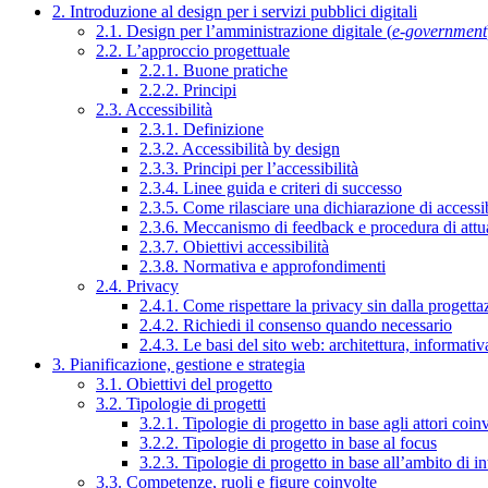
2. Introduzione al design per i servizi pubblici digitali
2.1. Design per l’amministrazione digitale (
e-government
2.2. L’approccio progettuale
2.2.1. Buone pratiche
2.2.2. Principi
2.3. Accessibilità
2.3.1. Definizione
2.3.2. Accessibilità by design
2.3.3. Principi per l’accessibilità
2.3.4. Linee guida e criteri di successo
2.3.5. Come rilasciare una dichiarazione di accessib
2.3.6. Meccanismo di feedback e procedura di attu
2.3.7. Obiettivi accessibilità
2.3.8. Normativa e approfondimenti
2.4. Privacy
2.4.1. Come rispettare la privacy sin dalla progettaz
2.4.2. Richiedi il consenso quando necessario
2.4.3. Le basi del sito web: architettura, informati
3. Pianificazione, gestione e strategia
3.1. Obiettivi del progetto
3.2. Tipologie di progetti
3.2.1. Tipologie di progetto in base agli attori coinv
3.2.2. Tipologie di progetto in base al focus
3.2.3. Tipologie di progetto in base all’ambito di i
3.3. Competenze, ruoli e figure coinvolte