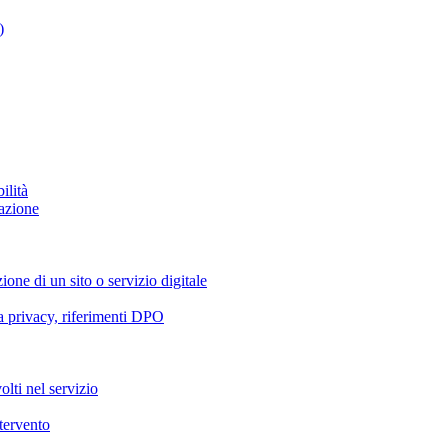
)
ilità
azione
ione di un sito o servizio digitale
va privacy, riferimenti DPO
olti nel servizio
ntervento