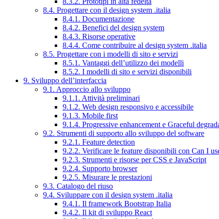
8.3.2. Prototipi in alta fedeltà
8.4. Progettare con il design system .italia
8.4.1. Documentazione
8.4.2. Benefici del design system
8.4.3. Risorse operative
8.4.4. Come contribuire al design system .italia
8.5. Progettare con i modelli di sito e servizi
8.5.1. Vantaggi dell’utilizzo dei modelli
8.5.2. I modelli di sito e servizi disponibili
9. Sviluppo dell’interfaccia
9.1. Approccio allo sviluppo
9.1.1. Attività preliminari
9.1.2. Web design responsivo e accessibile
9.1.3. Mobile first
9.1.4. Progressive enhancement e Graceful degrad
9.2. Strumenti di supporto allo sviluppo del software
9.2.1. Feature detection
9.2.2. Verificare le feature disponibili con Can I us
9.2.3. Strumenti e risorse per CSS e JavaScript
9.2.4. Supporto browser
9.2.5. Misurare le prestazioni
9.3. Catalogo del riuso
9.4. Sviluppare con il design system .italia
9.4.1. Il framework Bootstrap Italia
9.4.2. Il kit di sviluppo React