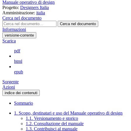
Manuale operativo di design
Progetto:
Designers Italia
Amministrazione:
italia
Cerca nel documento
Cerca nel documento
Informazioni
versione-corrente
Scarica
pdf
html
epub
Sorgente
Azioni
indice dei contenuti
Sommario
1. Scopo, destinatari e uso del Manuale operativo di design
1.1. Versionamento e storico
1.2. Consultazione del manuale
1.3. Contribuisci al manuale