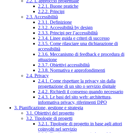
2.2. L’approccio progettuale
2.2.1. Buone pratiche
2.2.2. Principi
2.3. Accessibilità
2.3.1. Definizione
2.3.2. Accessibilità by design
2.3.3. Principi per l’accessibilità
2.3.4. Linee guida e criteri di successo
2.3.5. Come rilasciare una dichiarazione di
accessibilità
2.3.6. Meccanismo di feedback e procedura di
attuazione
2.3.7. Obiettivi accessibilità
2.3.8. Normativa e approfondimenti
2.4. Privacy
2.4.1. Come rispettare la privacy sin dalla
progettazione di un sito o servizio digitale
2.4.2. Richiedi il consenso quando necessario
2.4.3. Le basi del sito web: architettura,
informativa privacy, riferimenti DPO
3. Pianificazione, gestione e strategia
3.1. Obiettivi del progetto
3.2. Tipologie di progetti
3.2.1. Tipologie di progetto in base agli attori
coinvolti nel servizio