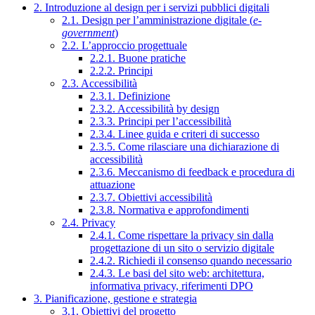
2. Introduzione al design per i servizi pubblici digitali
2.1. Design per l’amministrazione digitale (
e-
government
)
2.2. L’approccio progettuale
2.2.1. Buone pratiche
2.2.2. Principi
2.3. Accessibilità
2.3.1. Definizione
2.3.2. Accessibilità by design
2.3.3. Principi per l’accessibilità
2.3.4. Linee guida e criteri di successo
2.3.5. Come rilasciare una dichiarazione di
accessibilità
2.3.6. Meccanismo di feedback e procedura di
attuazione
2.3.7. Obiettivi accessibilità
2.3.8. Normativa e approfondimenti
2.4. Privacy
2.4.1. Come rispettare la privacy sin dalla
progettazione di un sito o servizio digitale
2.4.2. Richiedi il consenso quando necessario
2.4.3. Le basi del sito web: architettura,
informativa privacy, riferimenti DPO
3. Pianificazione, gestione e strategia
3.1. Obiettivi del progetto