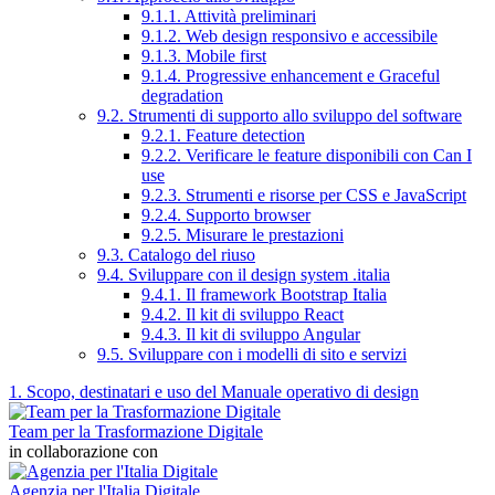
9.1.1. Attività preliminari
9.1.2. Web design responsivo e accessibile
9.1.3. Mobile first
9.1.4. Progressive enhancement e Graceful
degradation
9.2. Strumenti di supporto allo sviluppo del software
9.2.1. Feature detection
9.2.2. Verificare le feature disponibili con Can I
use
9.2.3. Strumenti e risorse per CSS e JavaScript
9.2.4. Supporto browser
9.2.5. Misurare le prestazioni
9.3. Catalogo del riuso
9.4. Sviluppare con il design system .italia
9.4.1. Il framework Bootstrap Italia
9.4.2. Il kit di sviluppo React
9.4.3. Il kit di sviluppo Angular
9.5. Sviluppare con i modelli di sito e servizi
1. Scopo, destinatari e uso del Manuale operativo di design
Team per la Trasformazione Digitale
in collaborazione con
Agenzia per l'Italia Digitale