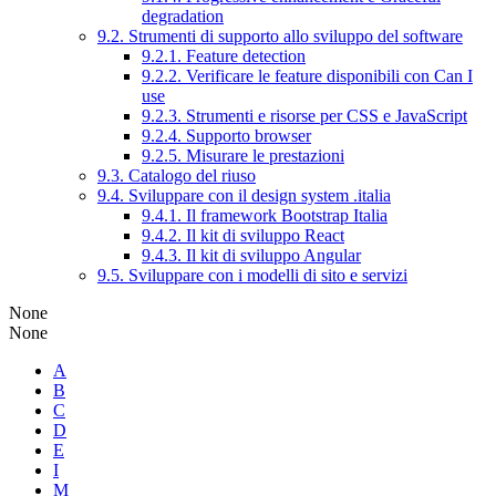
degradation
9.2. Strumenti di supporto allo sviluppo del software
9.2.1. Feature detection
9.2.2. Verificare le feature disponibili con Can I
use
9.2.3. Strumenti e risorse per CSS e JavaScript
9.2.4. Supporto browser
9.2.5. Misurare le prestazioni
9.3. Catalogo del riuso
9.4. Sviluppare con il design system .italia
9.4.1. Il framework Bootstrap Italia
9.4.2. Il kit di sviluppo React
9.4.3. Il kit di sviluppo Angular
9.5. Sviluppare con i modelli di sito e servizi
None
None
A
B
C
D
E
I
M