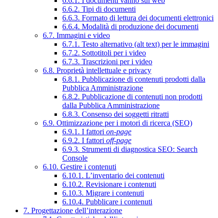
6.6.1. I documenti vanno sul web
6.6.2. Tipi di documenti
6.6.3. Formato di lettura dei documenti elettronici
6.6.4. Modalità di produzione dei documenti
6.7. Immagini e video
6.7.1. Testo alternativo (alt text) per le immagini
6.7.2. Sottotitoli per i video
6.7.3. Trascrizioni per i video
6.8. Proprietà intellettuale e privacy
6.8.1. Pubblicazione di contenuti prodotti dalla
Pubblica Amministrazione
6.8.2. Pubblicazione di contenuti non prodotti
dalla Pubblica Amministrazione
6.8.3. Consenso dei soggetti ritratti
6.9. Ottimizzazione per i motori di ricerca (SEO)
6.9.1. I fattori
on-page
6.9.2. I fattori
off-page
6.9.3. Strumenti di diagnostica SEO: Search
Console
6.10. Gestire i contenuti
6.10.1. L’inventario dei contenuti
6.10.2. Revisionare i contenuti
6.10.3. Migrare i contenuti
6.10.4. Pubblicare i contenuti
7. Progettazione dell’interazione