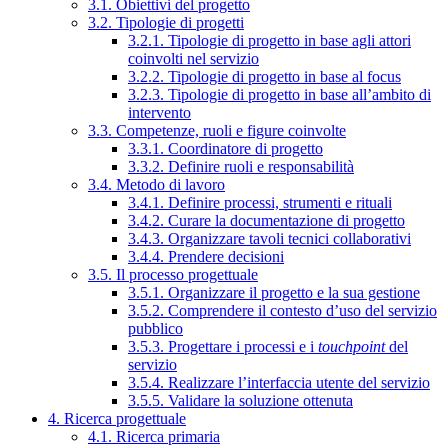
3.1. Obiettivi del progetto
3.2. Tipologie di progetti
3.2.1. Tipologie di progetto in base agli attori
coinvolti nel servizio
3.2.2. Tipologie di progetto in base al focus
3.2.3. Tipologie di progetto in base all’ambito di
intervento
3.3. Competenze, ruoli e figure coinvolte
3.3.1. Coordinatore di progetto
3.3.2. Definire ruoli e responsabilità
3.4. Metodo di lavoro
3.4.1. Definire processi, strumenti e rituali
3.4.2. Curare la documentazione di progetto
3.4.3. Organizzare tavoli tecnici collaborativi
3.4.4. Prendere decisioni
3.5. Il processo progettuale
3.5.1. Organizzare il progetto e la sua gestione
3.5.2. Comprendere il contesto d’uso del servizio
pubblico
3.5.3. Progettare i processi e i
touchpoint
del
servizio
3.5.4. Realizzare l’interfaccia utente del servizio
3.5.5. Validare la soluzione ottenuta
4. Ricerca progettuale
4.1. Ricerca primaria