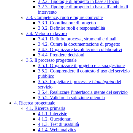
3.2.2. Tipologie di progetto in base al focus
3.2.3. Tipologie di progetto in base all’ambito di
intervento
3.3. Competenze, ruoli e figure coinvolte
3.3.1. Coordinatore di progetto
3.3.2. Definire ruoli e responsabilità
3.4. Metodo di lavoro
3.4.1. Definire processi, strumenti e rituali
3.4.2. Curare la documentazione di progetto
3.4.3. Organizzare tavoli tecnici collaborativi
3.4.4. Prendere decisioni
3.5. Il processo progettuale
3.5.1. Organizzare il progetto e la sua gestione
3.5.2. Comprendere il contesto d’uso del servizio
pubblico
3.5.3. Progettare i processi e i
touchpoint
del
servizio
3.5.4. Realizzare l’interfaccia utente del servizio
3.5.5. Validare la soluzione ottenuta
4. Ricerca progettuale
4.1. Ricerca primaria
4.1.1. Interviste
4.1.2. Questionari
4.1.3. Test di usabilità
4.1.4. Web analytics