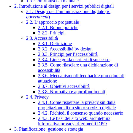
1.3. Contribuisci al manuale
2. Introduzione al design per i servizi pubblici digitali
2.1. Design per l’amministrazione digitale (
e-
government
)
2.2. L’approccio progettuale
2.2.1. Buone pratiche
2.2.2. Principi
2.3. Accessibilità
2.3.1. Definizione
2.3.2. Accessibilità by design
2.3.3. Principi per l’accessibilità
2.3.4. Linee guida e criteri di successo
2.3.5. Come rilasciare una dichiarazione di
accessibilità
2.3.6. Meccanismo di feedback e procedura di
attuazione
2.3.7. Obiettivi accessibilità
2.3.8. Normativa e approfondimenti
2.4. Privacy
2.4.1. Come rispettare la privacy sin dalla
progettazione di un sito o servizio digitale
2.4.2. Richiedi il consenso quando necessario
2.4.3. Le basi del sito web: architettura,
informativa privacy, riferimenti DPO
3. Pianificazione, gestione e strategia