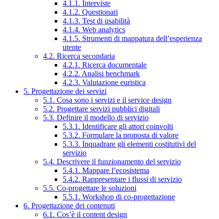
4.1.1. Interviste
4.1.2. Questionari
4.1.3. Test di usabilità
4.1.4. Web analytics
4.1.5. Strumenti di mappatura dell’esperienza
utente
4.2. Ricerca secondaria
4.2.1. Ricerca documentale
4.2.2. Analisi benchmark
4.2.3. Valutazione euristica
5. Progettazione dei servizi
5.1. Cosa sono i servizi e il service design
5.2. Progettare servizi pubblici digitali
5.3. Definire il modello di servizio
5.3.1. Identificare gli attori coinvolti
5.3.2. Formulare la proposta di valore
5.3.3. Inquadrare gli elementi costitutivi del
servizio
5.4. Descrivere il funzionamento del servizio
5.4.1. Mappare l’ecosistema
5.4.2. Rappresentare i flussi di servizio
5.5. Co-progettare le soluzioni
5.5.1. Workshop di co-progettazione
6. Progettazione dei contenuti
6.1. Cos’è il content design