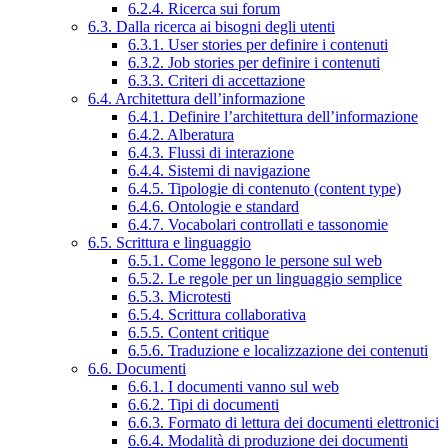
6.2.4. Ricerca sui forum
6.3. Dalla ricerca ai bisogni degli utenti
6.3.1. User stories per definire i contenuti
6.3.2. Job stories per definire i contenuti
6.3.3. Criteri di accettazione
6.4. Architettura dell’informazione
6.4.1. Definire l’architettura dell’informazione
6.4.2. Alberatura
6.4.3. Flussi di interazione
6.4.4. Sistemi di navigazione
6.4.5. Tipologie di contenuto (content type)
6.4.6. Ontologie e standard
6.4.7. Vocabolari controllati e tassonomie
6.5. Scrittura e linguaggio
6.5.1. Come leggono le persone sul web
6.5.2. Le regole per un linguaggio semplice
6.5.3. Microtesti
6.5.4. Scrittura collaborativa
6.5.5. Content critique
6.5.6. Traduzione e localizzazione dei contenuti
6.6. Documenti
6.6.1. I documenti vanno sul web
6.6.2. Tipi di documenti
6.6.3. Formato di lettura dei documenti elettronici
6.6.4. Modalità di produzione dei documenti