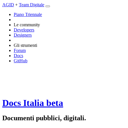
AGID
+
Team Digitale
Piano Triennale
Le community
Developers
Designers
Gli strumenti
Forum
Docs
GitHub
Docs Italia
beta
Documenti pubblici, digitali.