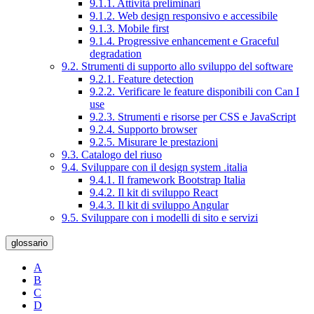
9.1.1. Attività preliminari
9.1.2. Web design responsivo e accessibile
9.1.3. Mobile first
9.1.4. Progressive enhancement e Graceful
degradation
9.2. Strumenti di supporto allo sviluppo del software
9.2.1. Feature detection
9.2.2. Verificare le feature disponibili con Can I
use
9.2.3. Strumenti e risorse per CSS e JavaScript
9.2.4. Supporto browser
9.2.5. Misurare le prestazioni
9.3. Catalogo del riuso
9.4. Sviluppare con il design system .italia
9.4.1. Il framework Bootstrap Italia
9.4.2. Il kit di sviluppo React
9.4.3. Il kit di sviluppo Angular
9.5. Sviluppare con i modelli di sito e servizi
glossario
A
B
C
D