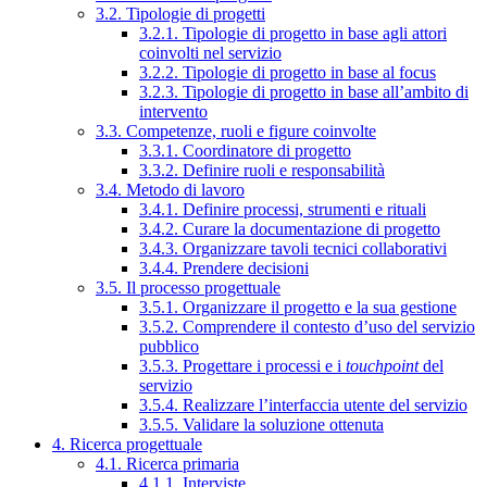
3.2. Tipologie di progetti
3.2.1. Tipologie di progetto in base agli attori
coinvolti nel servizio
3.2.2. Tipologie di progetto in base al focus
3.2.3. Tipologie di progetto in base all’ambito di
intervento
3.3. Competenze, ruoli e figure coinvolte
3.3.1. Coordinatore di progetto
3.3.2. Definire ruoli e responsabilità
3.4. Metodo di lavoro
3.4.1. Definire processi, strumenti e rituali
3.4.2. Curare la documentazione di progetto
3.4.3. Organizzare tavoli tecnici collaborativi
3.4.4. Prendere decisioni
3.5. Il processo progettuale
3.5.1. Organizzare il progetto e la sua gestione
3.5.2. Comprendere il contesto d’uso del servizio
pubblico
3.5.3. Progettare i processi e i
touchpoint
del
servizio
3.5.4. Realizzare l’interfaccia utente del servizio
3.5.5. Validare la soluzione ottenuta
4. Ricerca progettuale
4.1. Ricerca primaria
4.1.1. Interviste