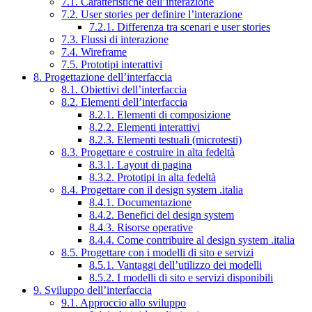
7.1. Caratteristiche dell’interazione
7.2. User stories per definire l’interazione
7.2.1. Differenza tra scenari e user stories
7.3. Flussi di interazione
7.4. Wireframe
7.5. Prototipi interattivi
8. Progettazione dell’interfaccia
8.1. Obiettivi dell’interfaccia
8.2. Elementi dell’interfaccia
8.2.1. Elementi di composizione
8.2.2. Elementi interattivi
8.2.3. Elementi testuali (microtesti)
8.3. Progettare e costruire in alta fedeltà
8.3.1. Layout di pagina
8.3.2. Prototipi in alta fedeltà
8.4. Progettare con il design system .italia
8.4.1. Documentazione
8.4.2. Benefici del design system
8.4.3. Risorse operative
8.4.4. Come contribuire al design system .italia
8.5. Progettare con i modelli di sito e servizi
8.5.1. Vantaggi dell’utilizzo dei modelli
8.5.2. I modelli di sito e servizi disponibili
9. Sviluppo dell’interfaccia
9.1. Approccio allo sviluppo