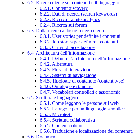
6.2. Ricerca utente sui contenuti e il linguaggio
6.2.1. Content discovery
6.2.2. Dati di ricerca (search keywords)
6.2.3. Ricerca tramite analytics
6.2.4. Ricerca sui forum
6.3. Dalla ricerca ai bisogni degli utenti
6.3.1. User stories per definire i contenuti
6.3.2. Job stories per definire i contenuti
6.3.3. Criteri di accettazione
6.4. Architettura dell’informazione
6.4.1. Definire l’architettura dell’informazione
6.4.2. Alberatura
6.4.3. Flussi di interazione
6.4.4. Sistemi di navigazione
6.4.5. Tipologie di contenuto (content type)
6.4.6. Ontologie e standard
6.4.7. Vocabolari controllati e tassonomie
6.5. Scrittura e linguaggio
6.5.1. Come leggono le persone sul web
6.5.2. Le regole per un linguaggio semplice
6.5.3. Microtesti
6.5.4. Scrittura collaborativa
6.5.5. Content critique
6.5.6. Traduzione e localizzazione dei contenuti
6.6. Documenti