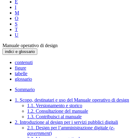
E
I
M
O
S
T
U
Manuale operativo di design
indici e glossario
contenuti
figure
tabelle
glossario
Sommario
1. Scopo, destinatari e uso del Manuale operativo di design
1.1. Versionamento e storico
1.2. Consultazione del manuale
1.3. Contribuisci al manuale
2. Introduzione al design per i servizi pubblici digitali
2.1. Design per l’amministrazione digitale (
e-
government
)