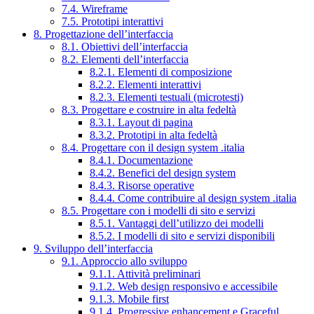
7.4. Wireframe
7.5. Prototipi interattivi
8. Progettazione dell’interfaccia
8.1. Obiettivi dell’interfaccia
8.2. Elementi dell’interfaccia
8.2.1. Elementi di composizione
8.2.2. Elementi interattivi
8.2.3. Elementi testuali (microtesti)
8.3. Progettare e costruire in alta fedeltà
8.3.1. Layout di pagina
8.3.2. Prototipi in alta fedeltà
8.4. Progettare con il design system .italia
8.4.1. Documentazione
8.4.2. Benefici del design system
8.4.3. Risorse operative
8.4.4. Come contribuire al design system .italia
8.5. Progettare con i modelli di sito e servizi
8.5.1. Vantaggi dell’utilizzo dei modelli
8.5.2. I modelli di sito e servizi disponibili
9. Sviluppo dell’interfaccia
9.1. Approccio allo sviluppo
9.1.1. Attività preliminari
9.1.2. Web design responsivo e accessibile
9.1.3. Mobile first
9.1.4. Progressive enhancement e Graceful