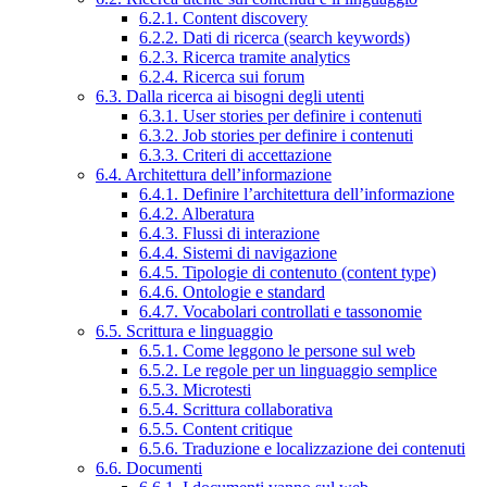
6.2.1. Content discovery
6.2.2. Dati di ricerca (search keywords)
6.2.3. Ricerca tramite analytics
6.2.4. Ricerca sui forum
6.3. Dalla ricerca ai bisogni degli utenti
6.3.1. User stories per definire i contenuti
6.3.2. Job stories per definire i contenuti
6.3.3. Criteri di accettazione
6.4. Architettura dell’informazione
6.4.1. Definire l’architettura dell’informazione
6.4.2. Alberatura
6.4.3. Flussi di interazione
6.4.4. Sistemi di navigazione
6.4.5. Tipologie di contenuto (content type)
6.4.6. Ontologie e standard
6.4.7. Vocabolari controllati e tassonomie
6.5. Scrittura e linguaggio
6.5.1. Come leggono le persone sul web
6.5.2. Le regole per un linguaggio semplice
6.5.3. Microtesti
6.5.4. Scrittura collaborativa
6.5.5. Content critique
6.5.6. Traduzione e localizzazione dei contenuti
6.6. Documenti