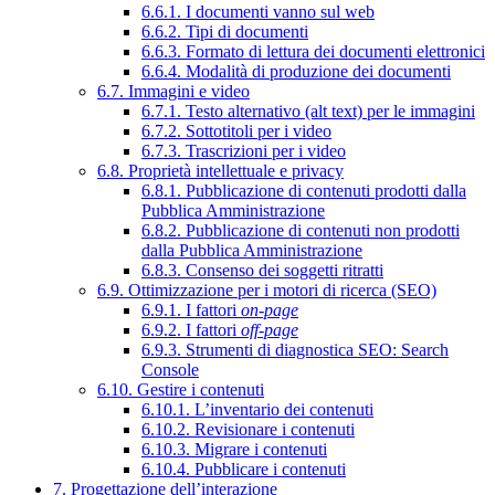
6.6.1. I documenti vanno sul web
6.6.2. Tipi di documenti
6.6.3. Formato di lettura dei documenti elettronici
6.6.4. Modalità di produzione dei documenti
6.7. Immagini e video
6.7.1. Testo alternativo (alt text) per le immagini
6.7.2. Sottotitoli per i video
6.7.3. Trascrizioni per i video
6.8. Proprietà intellettuale e privacy
6.8.1. Pubblicazione di contenuti prodotti dalla
Pubblica Amministrazione
6.8.2. Pubblicazione di contenuti non prodotti
dalla Pubblica Amministrazione
6.8.3. Consenso dei soggetti ritratti
6.9. Ottimizzazione per i motori di ricerca (SEO)
6.9.1. I fattori
on-page
6.9.2. I fattori
off-page
6.9.3. Strumenti di diagnostica SEO: Search
Console
6.10. Gestire i contenuti
6.10.1. L’inventario dei contenuti
6.10.2. Revisionare i contenuti
6.10.3. Migrare i contenuti
6.10.4. Pubblicare i contenuti
7. Progettazione dell’interazione