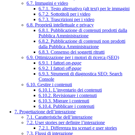
6.7. Immagini e video
6.7.1. Testo alternativo (alt text) per le immagini
6.7.2. Sottotitoli per i video
6.7.3. Trascrizioni per i video
6.8. Proprietà intellettuale e privacy
6.8.1. Pubblicazione di contenuti prodotti dalla
Pubblica Amministrazione
6.8.2. Pubblicazione di contenuti non prodotti
dalla Pubblica Amministrazione
6.8.3. Consenso dei soggetti ritratti
6.9. Ottimizzazione per i motori di ricerca (SEO)
6.9.1. I fattori
on-page
6.9.2. I fattori
off-page
6.9.3. Strumenti di diagnostica SEO: Search
Console
6.10. Gestire i contenuti
6.10.1. L’inventario dei contenuti
6.10.2. Revisionare i contenuti
6.10.3. Migrare i contenuti
6.10.4. Pubblicare i contenuti
7. Progettazione dell’interazione
7.1. Caratteristiche dell’interazione
7.2. User stories per definire l’interazione
7.2.1. Differenza tra scenari e user stories
7.3. Flussi di interazione