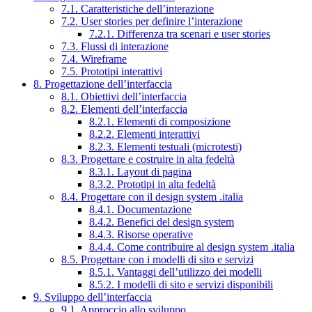
7.1. Caratteristiche dell’interazione
7.2. User stories per definire l’interazione
7.2.1. Differenza tra scenari e user stories
7.3. Flussi di interazione
7.4. Wireframe
7.5. Prototipi interattivi
8. Progettazione dell’interfaccia
8.1. Obiettivi dell’interfaccia
8.2. Elementi dell’interfaccia
8.2.1. Elementi di composizione
8.2.2. Elementi interattivi
8.2.3. Elementi testuali (microtesti)
8.3. Progettare e costruire in alta fedeltà
8.3.1. Layout di pagina
8.3.2. Prototipi in alta fedeltà
8.4. Progettare con il design system .italia
8.4.1. Documentazione
8.4.2. Benefici del design system
8.4.3. Risorse operative
8.4.4. Come contribuire al design system .italia
8.5. Progettare con i modelli di sito e servizi
8.5.1. Vantaggi dell’utilizzo dei modelli
8.5.2. I modelli di sito e servizi disponibili
9. Sviluppo dell’interfaccia
9.1. Approccio allo sviluppo