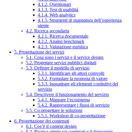
4.1.2. Questionari
4.1.3. Test di usabilità
4.1.4. Web analytics
4.1.5. Strumenti di mappatura dell’esperienza
utente
4.2. Ricerca secondaria
4.2.1. Ricerca documentale
4.2.2. Analisi benchmark
4.2.3. Valutazione euristica
5. Progettazione dei servizi
5.1. Cosa sono i servizi e il service design
5.2. Progettare servizi pubblici digitali
5.3. Definire il modello di servizio
5.3.1. Identificare gli attori coinvolti
5.3.2. Formulare la proposta di valore
5.3.3. Inquadrare gli elementi costitutivi del
servizio
5.4. Descrivere il funzionamento del servizio
5.4.1. Mappare l’ecosistema
5.4.2. Rappresentare i flussi di servizio
5.5. Co-progettare le soluzioni
5.5.1. Workshop di co-progettazione
6. Progettazione dei contenuti
6.1. Cos’è il content design
6.2. Ricerca utente sui contenuti e il linguaggio