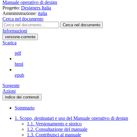
Manuale operativo di design
Progetto:
Designers Italia
Amministrazione:
italia
Cerca nel documento
Cerca nel documento
Informazioni
versione-corrente
Scarica
pdf
html
epub
Sorgente
Azioni
indice dei contenuti
Sommario
1. Scopo, destinatari e uso del Manuale operativo di design
1.1. Versionamento e storico
1.2. Consultazione del manuale
1.3. Contribuisci al manuale