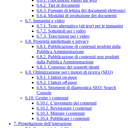
6.6.1. I documenti vanno sul web
6.6.2. Tipi di documenti
6.6.3. Formato di lettura dei documenti elettronici
6.6.4. Modalità di produzione dei documenti
6.7. Immagini e video
6.7.1. Testo alternativo (alt text) per le immagini
6.7.2. Sottotitoli per i video
6.7.3. Trascrizioni per i video
6.8. Proprietà intellettuale e privacy
6.8.1. Pubblicazione di contenuti prodotti dalla
Pubblica Amministrazione
6.8.2. Pubblicazione di contenuti non prodotti
dalla Pubblica Amministrazione
6.8.3. Consenso dei soggetti ritratti
6.9. Ottimizzazione per i motori di ricerca (SEO)
6.9.1. I fattori
on-page
6.9.2. I fattori
off-page
6.9.3. Strumenti di diagnostica SEO: Search
Console
6.10. Gestire i contenuti
6.10.1. L’inventario dei contenuti
6.10.2. Revisionare i contenuti
6.10.3. Migrare i contenuti
6.10.4. Pubblicare i contenuti
7. Progettazione dell’interazione