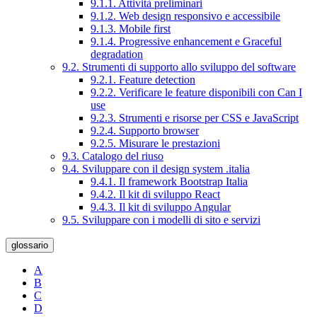
9.1.1. Attività preliminari
9.1.2. Web design responsivo e accessibile
9.1.3. Mobile first
9.1.4. Progressive enhancement e Graceful
degradation
9.2. Strumenti di supporto allo sviluppo del software
9.2.1. Feature detection
9.2.2. Verificare le feature disponibili con Can I
use
9.2.3. Strumenti e risorse per CSS e JavaScript
9.2.4. Supporto browser
9.2.5. Misurare le prestazioni
9.3. Catalogo del riuso
9.4. Sviluppare con il design system .italia
9.4.1. Il framework Bootstrap Italia
9.4.2. Il kit di sviluppo React
9.4.3. Il kit di sviluppo Angular
9.5. Sviluppare con i modelli di sito e servizi
glossario
A
B
C
D