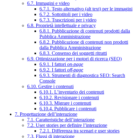
6.7. Immagini e video
6.7.1. Testo alternativo (alt text) per le immagini
6.7.2. Sottotitoli per i video
6.7.3. Trascrizioni per i video
6.8. Proprietà intellettuale e privacy
6.8.1. Pubblicazione di contenuti prodotti dalla
Pubblica Amministrazione
6.8.2. Pubblicazione di contenuti non prodotti
dalla Pubblica Amministrazione
6.8.3. Consenso dei soggetti ritratti
6.9. Ottimizzazione per i motori di ricerca (SEO)
6.9.1. I fattori
on-page
6.9.2. I fattori
off-page
6.9.3. Strumenti di diagnostica SEO: Search
Console
6.10. Gestire i contenuti
6.10.1. L’inventario dei contenuti
6.10.2. Revisionare i contenuti
6.10.3. Migrare i contenuti
6.10.4. Pubblicare i contenuti
7. Progettazione dell’interazione
7.1. Caratteristiche dell’interazione
7.2. User stories per definire l’interazione
7.2.1. Differenza tra scenari e user stories
7.3. Flussi di interazione