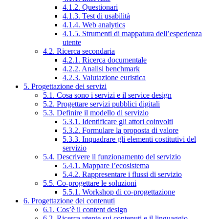
4.1.2. Questionari
4.1.3. Test di usabilità
4.1.4. Web analytics
4.1.5. Strumenti di mappatura dell’esperienza
utente
4.2. Ricerca secondaria
4.2.1. Ricerca documentale
4.2.2. Analisi benchmark
4.2.3. Valutazione euristica
5. Progettazione dei servizi
5.1. Cosa sono i servizi e il service design
5.2. Progettare servizi pubblici digitali
5.3. Definire il modello di servizio
5.3.1. Identificare gli attori coinvolti
5.3.2. Formulare la proposta di valore
5.3.3. Inquadrare gli elementi costitutivi del
servizio
5.4. Descrivere il funzionamento del servizio
5.4.1. Mappare l’ecosistema
5.4.2. Rappresentare i flussi di servizio
5.5. Co-progettare le soluzioni
5.5.1. Workshop di co-progettazione
6. Progettazione dei contenuti
6.1. Cos’è il content design
6.2. Ricerca utente sui contenuti e il linguaggio