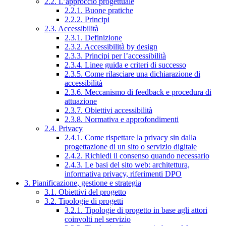
2.2. L’approccio progettuale
2.2.1. Buone pratiche
2.2.2. Principi
2.3. Accessibilità
2.3.1. Definizione
2.3.2. Accessibilità by design
2.3.3. Principi per l’accessibilità
2.3.4. Linee guida e criteri di successo
2.3.5. Come rilasciare una dichiarazione di
accessibilità
2.3.6. Meccanismo di feedback e procedura di
attuazione
2.3.7. Obiettivi accessibilità
2.3.8. Normativa e approfondimenti
2.4. Privacy
2.4.1. Come rispettare la privacy sin dalla
progettazione di un sito o servizio digitale
2.4.2. Richiedi il consenso quando necessario
2.4.3. Le basi del sito web: architettura,
informativa privacy, riferimenti DPO
3. Pianificazione, gestione e strategia
3.1. Obiettivi del progetto
3.2. Tipologie di progetti
3.2.1. Tipologie di progetto in base agli attori
coinvolti nel servizio