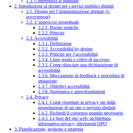
1.3. Contribuisci al manuale
2. Introduzione al design per i servizi pubblici digitali
2.1. Design per l’amministrazione digitale (
e-
government
)
2.2. L’approccio progettuale
2.2.1. Buone pratiche
2.2.2. Principi
2.3. Accessibilità
2.3.1. Definizione
2.3.2. Accessibilità by design
2.3.3. Principi per l’accessibilità
2.3.4. Linee guida e criteri di successo
2.3.5. Come rilasciare una dichiarazione di
accessibilità
2.3.6. Meccanismo di feedback e procedura di
attuazione
2.3.7. Obiettivi accessibilità
2.3.8. Normativa e approfondimenti
2.4. Privacy
2.4.1. Come rispettare la privacy sin dalla
progettazione di un sito o servizio digitale
2.4.2. Richiedi il consenso quando necessario
2.4.3. Le basi del sito web: architettura,
informativa privacy, riferimenti DPO
3. Pianificazione, gestione e strategia