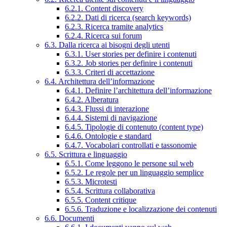
6.2.1. Content discovery
6.2.2. Dati di ricerca (search keywords)
6.2.3. Ricerca tramite analytics
6.2.4. Ricerca sui forum
6.3. Dalla ricerca ai bisogni degli utenti
6.3.1. User stories per definire i contenuti
6.3.2. Job stories per definire i contenuti
6.3.3. Criteri di accettazione
6.4. Architettura dell’informazione
6.4.1. Definire l’architettura dell’informazione
6.4.2. Alberatura
6.4.3. Flussi di interazione
6.4.4. Sistemi di navigazione
6.4.5. Tipologie di contenuto (content type)
6.4.6. Ontologie e standard
6.4.7. Vocabolari controllati e tassonomie
6.5. Scrittura e linguaggio
6.5.1. Come leggono le persone sul web
6.5.2. Le regole per un linguaggio semplice
6.5.3. Microtesti
6.5.4. Scrittura collaborativa
6.5.5. Content critique
6.5.6. Traduzione e localizzazione dei contenuti
6.6. Documenti