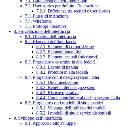
7.1. Caratteristiche dell’interazione
7.2. User stories per definire l’interazione
7.2.1. Differenza tra scenari e user stories
7.3. Flussi di interazione
7.4. Wireframe
7.5. Prototipi interattivi
8. Progettazione dell’interfaccia
8.1. Obiettivi dell’interfaccia
8.2. Elementi dell’interfaccia
8.2.1. Elementi di composizione
8.2.2. Elementi interattivi
8.2.3. Elementi testuali (microtesti)
8.3. Progettare e costruire in alta fedeltà
8.3.1. Layout di pagina
8.3.2. Prototipi in alta fedeltà
8.4. Progettare con il design system .italia
8.4.1. Documentazione
8.4.2. Benefici del design system
8.4.3. Risorse operative
8.4.4. Come contribuire al design system .italia
8.5. Progettare con i modelli di sito e servizi
8.5.1. Vantaggi dell’utilizzo dei modelli
8.5.2. I modelli di sito e servizi disponibili
9. Sviluppo dell’interfaccia
9.1. Approccio allo sviluppo