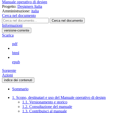
Manuale operativo di design
Progetto:
Designers Italia
Amministrazione:
italia
Cerca nel documento
Cerca nel documento
Informazioni
versione-corrente
Scarica
pdf
html
epub
Sorgente
Azioni
indice dei contenuti
Sommario
1. Scopo, destinatari e uso del Manuale operativo di design
1.1. Versionamento e storico
1.2. Consultazione del manuale
1.3. Contribuisci al manuale