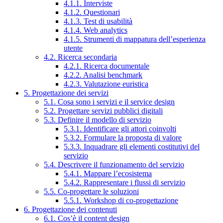
4.1.1. Interviste
4.1.2. Questionari
4.1.3. Test di usabilità
4.1.4. Web analytics
4.1.5. Strumenti di mappatura dell’esperienza
utente
4.2. Ricerca secondaria
4.2.1. Ricerca documentale
4.2.2. Analisi benchmark
4.2.3. Valutazione euristica
5. Progettazione dei servizi
5.1. Cosa sono i servizi e il service design
5.2. Progettare servizi pubblici digitali
5.3. Definire il modello di servizio
5.3.1. Identificare gli attori coinvolti
5.3.2. Formulare la proposta di valore
5.3.3. Inquadrare gli elementi costitutivi del
servizio
5.4. Descrivere il funzionamento del servizio
5.4.1. Mappare l’ecosistema
5.4.2. Rappresentare i flussi di servizio
5.5. Co-progettare le soluzioni
5.5.1. Workshop di co-progettazione
6. Progettazione dei contenuti
6.1. Cos’è il content design