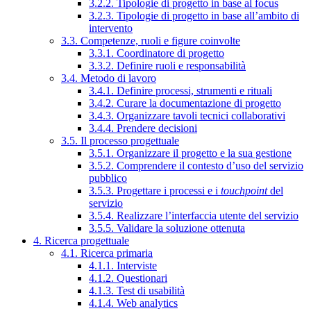
3.2.2. Tipologie di progetto in base al focus
3.2.3. Tipologie di progetto in base all’ambito di
intervento
3.3. Competenze, ruoli e figure coinvolte
3.3.1. Coordinatore di progetto
3.3.2. Definire ruoli e responsabilità
3.4. Metodo di lavoro
3.4.1. Definire processi, strumenti e rituali
3.4.2. Curare la documentazione di progetto
3.4.3. Organizzare tavoli tecnici collaborativi
3.4.4. Prendere decisioni
3.5. Il processo progettuale
3.5.1. Organizzare il progetto e la sua gestione
3.5.2. Comprendere il contesto d’uso del servizio
pubblico
3.5.3. Progettare i processi e i
touchpoint
del
servizio
3.5.4. Realizzare l’interfaccia utente del servizio
3.5.5. Validare la soluzione ottenuta
4. Ricerca progettuale
4.1. Ricerca primaria
4.1.1. Interviste
4.1.2. Questionari
4.1.3. Test di usabilità
4.1.4. Web analytics