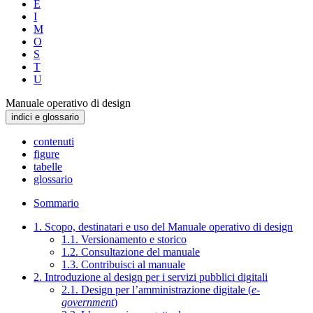
E
I
M
O
S
T
U
Manuale operativo di design
indici e glossario
contenuti
figure
tabelle
glossario
Sommario
1. Scopo, destinatari e uso del Manuale operativo di design
1.1. Versionamento e storico
1.2. Consultazione del manuale
1.3. Contribuisci al manuale
2. Introduzione al design per i servizi pubblici digitali
2.1. Design per l’amministrazione digitale (
e-
government
)