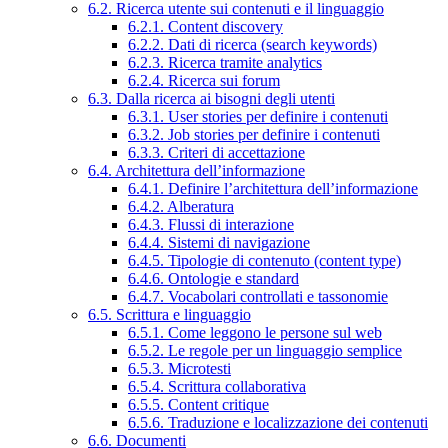
6.2. Ricerca utente sui contenuti e il linguaggio
6.2.1. Content discovery
6.2.2. Dati di ricerca (search keywords)
6.2.3. Ricerca tramite analytics
6.2.4. Ricerca sui forum
6.3. Dalla ricerca ai bisogni degli utenti
6.3.1. User stories per definire i contenuti
6.3.2. Job stories per definire i contenuti
6.3.3. Criteri di accettazione
6.4. Architettura dell’informazione
6.4.1. Definire l’architettura dell’informazione
6.4.2. Alberatura
6.4.3. Flussi di interazione
6.4.4. Sistemi di navigazione
6.4.5. Tipologie di contenuto (content type)
6.4.6. Ontologie e standard
6.4.7. Vocabolari controllati e tassonomie
6.5. Scrittura e linguaggio
6.5.1. Come leggono le persone sul web
6.5.2. Le regole per un linguaggio semplice
6.5.3. Microtesti
6.5.4. Scrittura collaborativa
6.5.5. Content critique
6.5.6. Traduzione e localizzazione dei contenuti
6.6. Documenti