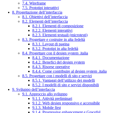
7.4. Wireframe
7.5. Prototipi interattivi
8. Progettazione dell’interfaccia
8.1. Obiettivi dell’interfaccia
8.2. Elementi dell’interfaccia
8.2.1. Elementi di composizione
8.2.2. Elementi interattivi
8.2.3. Elementi testuali (microtesti)
8.3. Progettare e costruire in alta fedeltà
8.3.1. Layout di pagina
8.3.2. Prototipi in alta fedeltà
8.4. Progettare con il design system .italia
8.4.1. Documentazione
8.4.2. Benefici del design system
8.4.3. Risorse operative
8.4.4. Come contribuire al design system .italia
8.5. Progettare con i modelli di sito e servizi
8.5.1. Vantaggi dell’utilizzo dei modelli
8.5.2. I modelli di sito e servizi disponibili
9. Sviluppo dell’interfaccia
9.1. Approccio allo sviluppo
9.1.1. Attività preliminari
9.1.2. Web design responsivo e accessibile
9.1.3. Mobile first
9.1.4. Progressive enhancement e Graceful