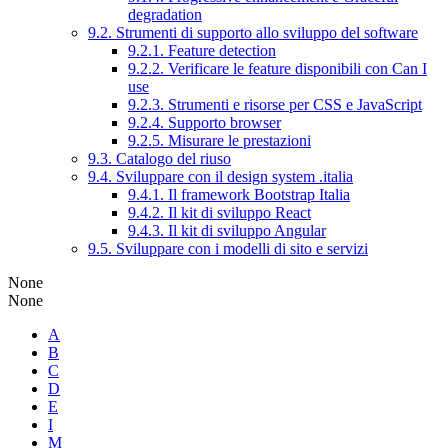
degradation
9.2. Strumenti di supporto allo sviluppo del software
9.2.1. Feature detection
9.2.2. Verificare le feature disponibili con Can I
use
9.2.3. Strumenti e risorse per CSS e JavaScript
9.2.4. Supporto browser
9.2.5. Misurare le prestazioni
9.3. Catalogo del riuso
9.4. Sviluppare con il design system .italia
9.4.1. Il framework Bootstrap Italia
9.4.2. Il kit di sviluppo React
9.4.3. Il kit di sviluppo Angular
9.5. Sviluppare con i modelli di sito e servizi
None
None
A
B
C
D
E
I
M