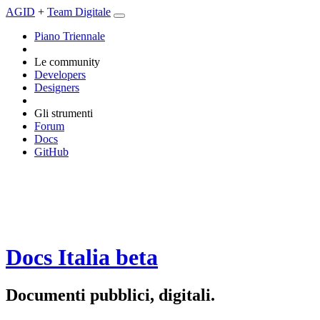
AGID
+
Team Digitale
Piano Triennale
Le community
Developers
Designers
Gli strumenti
Forum
Docs
GitHub
Docs Italia
beta
Documenti pubblici, digitali.