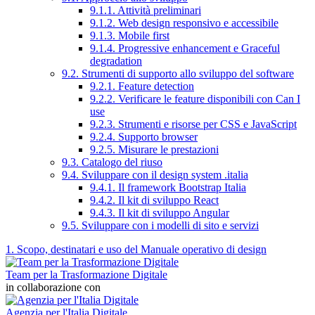
9.1.1. Attività preliminari
9.1.2. Web design responsivo e accessibile
9.1.3. Mobile first
9.1.4. Progressive enhancement e Graceful
degradation
9.2. Strumenti di supporto allo sviluppo del software
9.2.1. Feature detection
9.2.2. Verificare le feature disponibili con Can I
use
9.2.3. Strumenti e risorse per CSS e JavaScript
9.2.4. Supporto browser
9.2.5. Misurare le prestazioni
9.3. Catalogo del riuso
9.4. Sviluppare con il design system .italia
9.4.1. Il framework Bootstrap Italia
9.4.2. Il kit di sviluppo React
9.4.3. Il kit di sviluppo Angular
9.5. Sviluppare con i modelli di sito e servizi
1. Scopo, destinatari e uso del Manuale operativo di design
Team per la Trasformazione Digitale
in collaborazione con
Agenzia per l'Italia Digitale