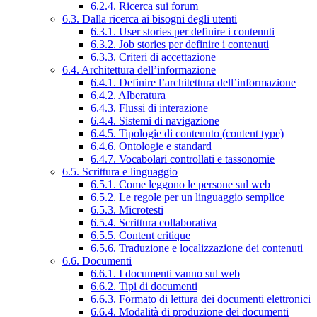
6.2.4. Ricerca sui forum
6.3. Dalla ricerca ai bisogni degli utenti
6.3.1. User stories per definire i contenuti
6.3.2. Job stories per definire i contenuti
6.3.3. Criteri di accettazione
6.4. Architettura dell’informazione
6.4.1. Definire l’architettura dell’informazione
6.4.2. Alberatura
6.4.3. Flussi di interazione
6.4.4. Sistemi di navigazione
6.4.5. Tipologie di contenuto (content type)
6.4.6. Ontologie e standard
6.4.7. Vocabolari controllati e tassonomie
6.5. Scrittura e linguaggio
6.5.1. Come leggono le persone sul web
6.5.2. Le regole per un linguaggio semplice
6.5.3. Microtesti
6.5.4. Scrittura collaborativa
6.5.5. Content critique
6.5.6. Traduzione e localizzazione dei contenuti
6.6. Documenti
6.6.1. I documenti vanno sul web
6.6.2. Tipi di documenti
6.6.3. Formato di lettura dei documenti elettronici
6.6.4. Modalità di produzione dei documenti