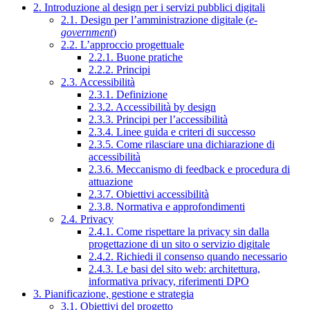
2. Introduzione al design per i servizi pubblici digitali
2.1. Design per l’amministrazione digitale (
e-
government
)
2.2. L’approccio progettuale
2.2.1. Buone pratiche
2.2.2. Principi
2.3. Accessibilità
2.3.1. Definizione
2.3.2. Accessibilità by design
2.3.3. Principi per l’accessibilità
2.3.4. Linee guida e criteri di successo
2.3.5. Come rilasciare una dichiarazione di
accessibilità
2.3.6. Meccanismo di feedback e procedura di
attuazione
2.3.7. Obiettivi accessibilità
2.3.8. Normativa e approfondimenti
2.4. Privacy
2.4.1. Come rispettare la privacy sin dalla
progettazione di un sito o servizio digitale
2.4.2. Richiedi il consenso quando necessario
2.4.3. Le basi del sito web: architettura,
informativa privacy, riferimenti DPO
3. Pianificazione, gestione e strategia
3.1. Obiettivi del progetto