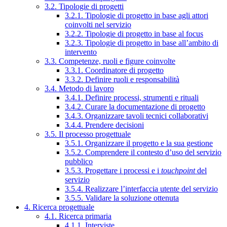
3.2. Tipologie di progetti
3.2.1. Tipologie di progetto in base agli attori
coinvolti nel servizio
3.2.2. Tipologie di progetto in base al focus
3.2.3. Tipologie di progetto in base all’ambito di
intervento
3.3. Competenze, ruoli e figure coinvolte
3.3.1. Coordinatore di progetto
3.3.2. Definire ruoli e responsabilità
3.4. Metodo di lavoro
3.4.1. Definire processi, strumenti e rituali
3.4.2. Curare la documentazione di progetto
3.4.3. Organizzare tavoli tecnici collaborativi
3.4.4. Prendere decisioni
3.5. Il processo progettuale
3.5.1. Organizzare il progetto e la sua gestione
3.5.2. Comprendere il contesto d’uso del servizio
pubblico
3.5.3. Progettare i processi e i
touchpoint
del
servizio
3.5.4. Realizzare l’interfaccia utente del servizio
3.5.5. Validare la soluzione ottenuta
4. Ricerca progettuale
4.1. Ricerca primaria
4.1.1. Interviste