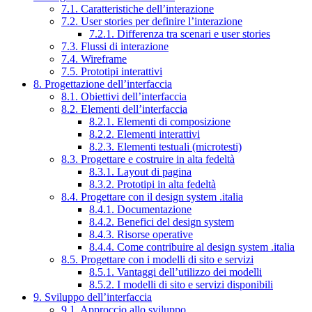
7.1. Caratteristiche dell’interazione
7.2. User stories per definire l’interazione
7.2.1. Differenza tra scenari e user stories
7.3. Flussi di interazione
7.4. Wireframe
7.5. Prototipi interattivi
8. Progettazione dell’interfaccia
8.1. Obiettivi dell’interfaccia
8.2. Elementi dell’interfaccia
8.2.1. Elementi di composizione
8.2.2. Elementi interattivi
8.2.3. Elementi testuali (microtesti)
8.3. Progettare e costruire in alta fedeltà
8.3.1. Layout di pagina
8.3.2. Prototipi in alta fedeltà
8.4. Progettare con il design system .italia
8.4.1. Documentazione
8.4.2. Benefici del design system
8.4.3. Risorse operative
8.4.4. Come contribuire al design system .italia
8.5. Progettare con i modelli di sito e servizi
8.5.1. Vantaggi dell’utilizzo dei modelli
8.5.2. I modelli di sito e servizi disponibili
9. Sviluppo dell’interfaccia
9.1. Approccio allo sviluppo