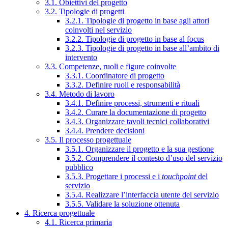
3.1. Obiettivi del progetto
3.2. Tipologie di progetti
3.2.1. Tipologie di progetto in base agli attori
coinvolti nel servizio
3.2.2. Tipologie di progetto in base al focus
3.2.3. Tipologie di progetto in base all’ambito di
intervento
3.3. Competenze, ruoli e figure coinvolte
3.3.1. Coordinatore di progetto
3.3.2. Definire ruoli e responsabilità
3.4. Metodo di lavoro
3.4.1. Definire processi, strumenti e rituali
3.4.2. Curare la documentazione di progetto
3.4.3. Organizzare tavoli tecnici collaborativi
3.4.4. Prendere decisioni
3.5. Il processo progettuale
3.5.1. Organizzare il progetto e la sua gestione
3.5.2. Comprendere il contesto d’uso del servizio
pubblico
3.5.3. Progettare i processi e i
touchpoint
del
servizio
3.5.4. Realizzare l’interfaccia utente del servizio
3.5.5. Validare la soluzione ottenuta
4. Ricerca progettuale
4.1. Ricerca primaria