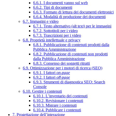
6.6.1. I documenti vanno sul web
6.6.2. Tipi di documenti
6.6.3. Formato di lettura dei documenti elettronici
6.6.4. Modalità di produzione dei documenti
6.7. Immagini e video
6.7.1. Testo alternativo (alt text) per le immagini
6.7.2. Sottotitoli per i video
6.7.3. Trascrizioni per i video
6.8. Proprietà intellettuale e privacy
6.8.1. Pubblicazione di contenuti prodotti dalla
Pubblica Amministrazione
6.8.2. Pubblicazione di contenuti non prodotti
dalla Pubblica Amministrazione
6.8.3. Consenso dei soggetti ritratti
6.9. Ottimizzazione per i motori di ricerca (SEO)
6.9.1. I fattori
on-page
6.9.2. I fattori
off-page
6.9.3. Strumenti di diagnostica SEO: Search
Console
6.10. Gestire i contenuti
6.10.1. L’inventario dei contenuti
6.10.2. Revisionare i contenuti
6.10.3. Migrare i contenuti
6.10.4. Pubblicare i contenuti
7. Progettazione dell’interazione