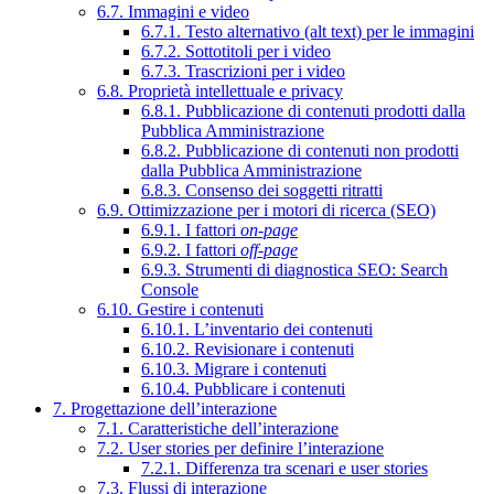
6.7. Immagini e video
6.7.1. Testo alternativo (alt text) per le immagini
6.7.2. Sottotitoli per i video
6.7.3. Trascrizioni per i video
6.8. Proprietà intellettuale e privacy
6.8.1. Pubblicazione di contenuti prodotti dalla
Pubblica Amministrazione
6.8.2. Pubblicazione di contenuti non prodotti
dalla Pubblica Amministrazione
6.8.3. Consenso dei soggetti ritratti
6.9. Ottimizzazione per i motori di ricerca (SEO)
6.9.1. I fattori
on-page
6.9.2. I fattori
off-page
6.9.3. Strumenti di diagnostica SEO: Search
Console
6.10. Gestire i contenuti
6.10.1. L’inventario dei contenuti
6.10.2. Revisionare i contenuti
6.10.3. Migrare i contenuti
6.10.4. Pubblicare i contenuti
7. Progettazione dell’interazione
7.1. Caratteristiche dell’interazione
7.2. User stories per definire l’interazione
7.2.1. Differenza tra scenari e user stories
7.3. Flussi di interazione