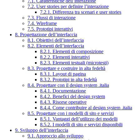
7.1. Caratteristiche dell’interazione
7.2. User stories per definire l’interazione
7.2.1. Differenza tra scenari e user stories
7.3. Flussi di interazione
7.4. Wireframe
7.5. Prototipi interattivi
8. Progettazione dell’interfaccia
8.1. Obiettivi dell’interfaccia
8.2. Elementi dell’interfaccia
8.2.1. Elementi di composizione
8.2.2. Elementi interattivi
8.2.3. Elementi testuali (microtesti)
8.3. Progettare e costruire in alta fedeltà
8.3.1. Layout di pagina
8.3.2. Prototipi in alta fedeltà
8.4. Progettare con il design system .italia
8.4.1. Documentazione
8.4.2. Benefici del design system
8.4.3. Risorse operative
8.4.4. Come contribuire al design system .italia
8.5. Progettare con i modelli di sito e servizi
8.5.1. Vantaggi dell’utilizzo dei modelli
8.5.2. I modelli di sito e servizi disponibili
9. Sviluppo dell’interfaccia
9.1. Approccio allo sviluppo