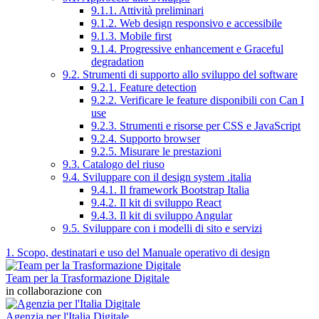
9.1.1. Attività preliminari
9.1.2. Web design responsivo e accessibile
9.1.3. Mobile first
9.1.4. Progressive enhancement e Graceful
degradation
9.2. Strumenti di supporto allo sviluppo del software
9.2.1. Feature detection
9.2.2. Verificare le feature disponibili con Can I
use
9.2.3. Strumenti e risorse per CSS e JavaScript
9.2.4. Supporto browser
9.2.5. Misurare le prestazioni
9.3. Catalogo del riuso
9.4. Sviluppare con il design system .italia
9.4.1. Il framework Bootstrap Italia
9.4.2. Il kit di sviluppo React
9.4.3. Il kit di sviluppo Angular
9.5. Sviluppare con i modelli di sito e servizi
1. Scopo, destinatari e uso del Manuale operativo di design
Team per la Trasformazione Digitale
in collaborazione con
Agenzia per l'Italia Digitale