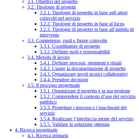
3.1. Obiettivi del progetto
3.2. Tipologie di progetti
3.2.1. Tipologie di progetto in base agli attori
coinvolti nel servizio
3.2.2. Tipologie di progetto in base al focus
3.2.3. Tipologie di progetto in base all’ambito di
intervento
3.3. Competenze, ruoli e figure coinvolte
3.3.1. Coordinatore di progetto
3.3.2. Definire ruoli e responsabilità
3.4. Metodo di lavoro
3.4.1. Definire processi, strumenti e rituali
3.4.2. Curare la documentazione di progetto
3.4.3. Organizzare tavoli tecnici collaborativi
3.4.4. Prendere decisioni
3.5. Il processo progettuale
3.5.1. Organizzare il progetto e la sua gestione
3.5.2. Comprendere il contesto d’uso del servizio
pubblico
3.5.3. Progettare i processi e i
touchpoint
del
servizio
3.5.4. Realizzare l’interfaccia utente del servizio
3.5.5. Validare la soluzione ottenuta
4. Ricerca progettuale
4.1. Ricerca primaria