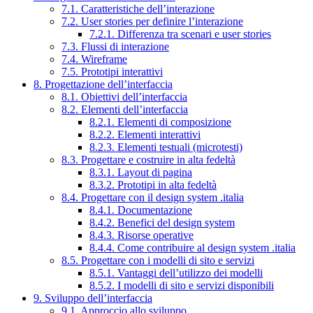
7.1. Caratteristiche dell’interazione
7.2. User stories per definire l’interazione
7.2.1. Differenza tra scenari e user stories
7.3. Flussi di interazione
7.4. Wireframe
7.5. Prototipi interattivi
8. Progettazione dell’interfaccia
8.1. Obiettivi dell’interfaccia
8.2. Elementi dell’interfaccia
8.2.1. Elementi di composizione
8.2.2. Elementi interattivi
8.2.3. Elementi testuali (microtesti)
8.3. Progettare e costruire in alta fedeltà
8.3.1. Layout di pagina
8.3.2. Prototipi in alta fedeltà
8.4. Progettare con il design system .italia
8.4.1. Documentazione
8.4.2. Benefici del design system
8.4.3. Risorse operative
8.4.4. Come contribuire al design system .italia
8.5. Progettare con i modelli di sito e servizi
8.5.1. Vantaggi dell’utilizzo dei modelli
8.5.2. I modelli di sito e servizi disponibili
9. Sviluppo dell’interfaccia
9.1. Approccio allo sviluppo