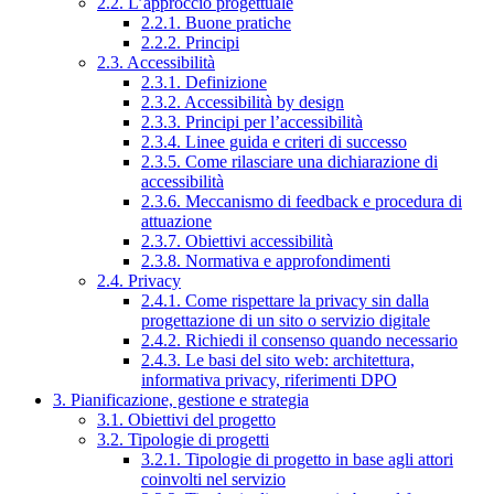
2.2. L’approccio progettuale
2.2.1. Buone pratiche
2.2.2. Principi
2.3. Accessibilità
2.3.1. Definizione
2.3.2. Accessibilità by design
2.3.3. Principi per l’accessibilità
2.3.4. Linee guida e criteri di successo
2.3.5. Come rilasciare una dichiarazione di
accessibilità
2.3.6. Meccanismo di feedback e procedura di
attuazione
2.3.7. Obiettivi accessibilità
2.3.8. Normativa e approfondimenti
2.4. Privacy
2.4.1. Come rispettare la privacy sin dalla
progettazione di un sito o servizio digitale
2.4.2. Richiedi il consenso quando necessario
2.4.3. Le basi del sito web: architettura,
informativa privacy, riferimenti DPO
3. Pianificazione, gestione e strategia
3.1. Obiettivi del progetto
3.2. Tipologie di progetti
3.2.1. Tipologie di progetto in base agli attori
coinvolti nel servizio