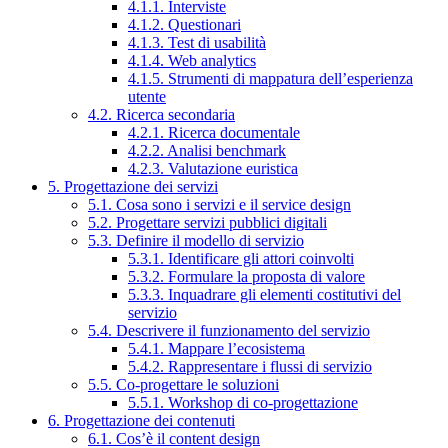
4.1.1. Interviste
4.1.2. Questionari
4.1.3. Test di usabilità
4.1.4. Web analytics
4.1.5. Strumenti di mappatura dell’esperienza
utente
4.2. Ricerca secondaria
4.2.1. Ricerca documentale
4.2.2. Analisi benchmark
4.2.3. Valutazione euristica
5. Progettazione dei servizi
5.1. Cosa sono i servizi e il service design
5.2. Progettare servizi pubblici digitali
5.3. Definire il modello di servizio
5.3.1. Identificare gli attori coinvolti
5.3.2. Formulare la proposta di valore
5.3.3. Inquadrare gli elementi costitutivi del
servizio
5.4. Descrivere il funzionamento del servizio
5.4.1. Mappare l’ecosistema
5.4.2. Rappresentare i flussi di servizio
5.5. Co-progettare le soluzioni
5.5.1. Workshop di co-progettazione
6. Progettazione dei contenuti
6.1. Cos’è il content design