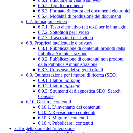
6.6.1. I documenti vanno sul web
6.6.2. Tipi di documenti
6.6.3. Formato di lettura dei documenti elettronici
6.6.4. Modalità di produzione dei documenti
6.7. Immagini e video
6.7.1. Testo alternativo (alt text) per le immagini
6.7.2. Sottotitoli per i video
6.7.3. Trascrizioni per i video
6.8. Proprietà intellettuale e privacy
6.8.1. Pubblicazione di contenuti prodotti dalla
Pubblica Amministrazione
6.8.2. Pubblicazione di contenuti non prodotti
dalla Pubblica Amministrazione
6.8.3. Consenso dei soggetti ritratti
6.9. Ottimizzazione per i motori di ricerca (SEO)
6.9.1. I fattori
on-page
6.9.2. I fattori
off-page
6.9.3. Strumenti di diagnostica SEO: Search
Console
6.10. Gestire i contenuti
6.10.1. L’inventario dei contenuti
6.10.2. Revisionare i contenuti
6.10.3. Migrare i contenuti
6.10.4. Pubblicare i contenuti
7. Progettazione dell’interazione