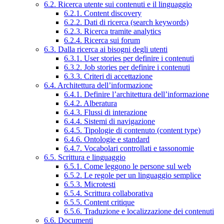
6.2. Ricerca utente sui contenuti e il linguaggio
6.2.1. Content discovery
6.2.2. Dati di ricerca (search keywords)
6.2.3. Ricerca tramite analytics
6.2.4. Ricerca sui forum
6.3. Dalla ricerca ai bisogni degli utenti
6.3.1. User stories per definire i contenuti
6.3.2. Job stories per definire i contenuti
6.3.3. Criteri di accettazione
6.4. Architettura dell’informazione
6.4.1. Definire l’architettura dell’informazione
6.4.2. Alberatura
6.4.3. Flussi di interazione
6.4.4. Sistemi di navigazione
6.4.5. Tipologie di contenuto (content type)
6.4.6. Ontologie e standard
6.4.7. Vocabolari controllati e tassonomie
6.5. Scrittura e linguaggio
6.5.1. Come leggono le persone sul web
6.5.2. Le regole per un linguaggio semplice
6.5.3. Microtesti
6.5.4. Scrittura collaborativa
6.5.5. Content critique
6.5.6. Traduzione e localizzazione dei contenuti
6.6. Documenti