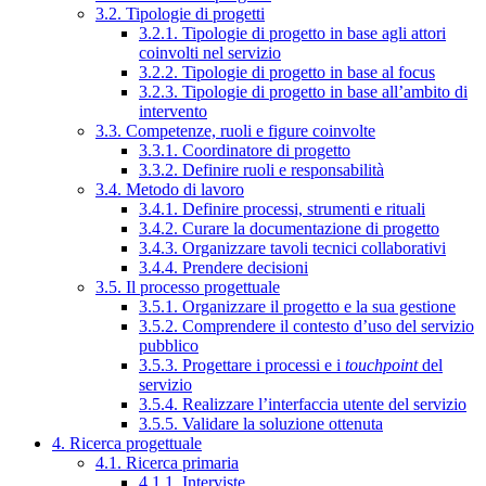
3.2. Tipologie di progetti
3.2.1. Tipologie di progetto in base agli attori
coinvolti nel servizio
3.2.2. Tipologie di progetto in base al focus
3.2.3. Tipologie di progetto in base all’ambito di
intervento
3.3. Competenze, ruoli e figure coinvolte
3.3.1. Coordinatore di progetto
3.3.2. Definire ruoli e responsabilità
3.4. Metodo di lavoro
3.4.1. Definire processi, strumenti e rituali
3.4.2. Curare la documentazione di progetto
3.4.3. Organizzare tavoli tecnici collaborativi
3.4.4. Prendere decisioni
3.5. Il processo progettuale
3.5.1. Organizzare il progetto e la sua gestione
3.5.2. Comprendere il contesto d’uso del servizio
pubblico
3.5.3. Progettare i processi e i
touchpoint
del
servizio
3.5.4. Realizzare l’interfaccia utente del servizio
3.5.5. Validare la soluzione ottenuta
4. Ricerca progettuale
4.1. Ricerca primaria
4.1.1. Interviste