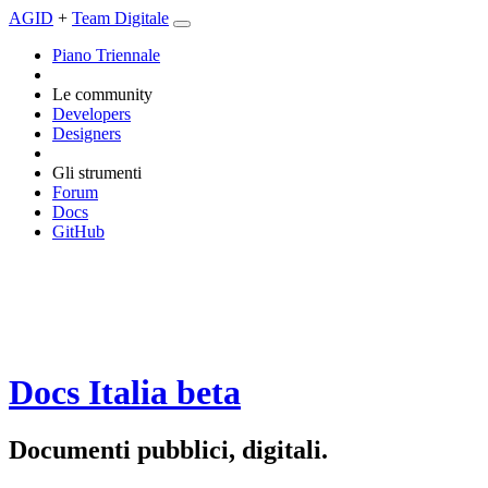
AGID
+
Team Digitale
Piano Triennale
Le community
Developers
Designers
Gli strumenti
Forum
Docs
GitHub
Docs Italia
beta
Documenti pubblici, digitali.