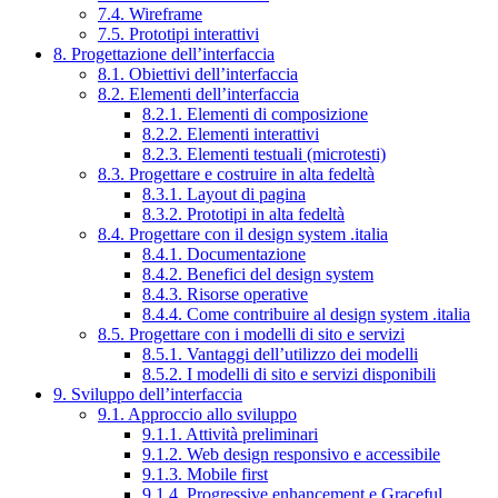
7.4. Wireframe
7.5. Prototipi interattivi
8. Progettazione dell’interfaccia
8.1. Obiettivi dell’interfaccia
8.2. Elementi dell’interfaccia
8.2.1. Elementi di composizione
8.2.2. Elementi interattivi
8.2.3. Elementi testuali (microtesti)
8.3. Progettare e costruire in alta fedeltà
8.3.1. Layout di pagina
8.3.2. Prototipi in alta fedeltà
8.4. Progettare con il design system .italia
8.4.1. Documentazione
8.4.2. Benefici del design system
8.4.3. Risorse operative
8.4.4. Come contribuire al design system .italia
8.5. Progettare con i modelli di sito e servizi
8.5.1. Vantaggi dell’utilizzo dei modelli
8.5.2. I modelli di sito e servizi disponibili
9. Sviluppo dell’interfaccia
9.1. Approccio allo sviluppo
9.1.1. Attività preliminari
9.1.2. Web design responsivo e accessibile
9.1.3. Mobile first
9.1.4. Progressive enhancement e Graceful