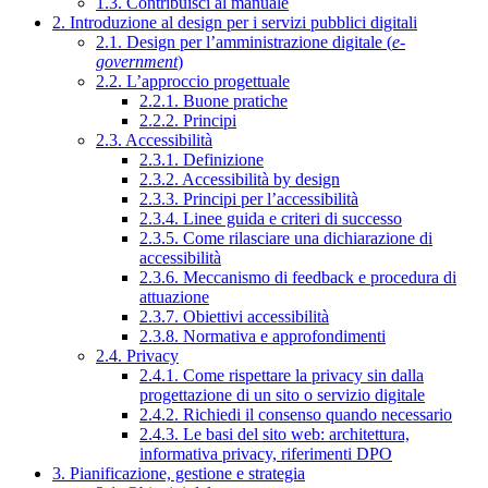
1.3. Contribuisci al manuale
2. Introduzione al design per i servizi pubblici digitali
2.1. Design per l’amministrazione digitale (
e-
government
)
2.2. L’approccio progettuale
2.2.1. Buone pratiche
2.2.2. Principi
2.3. Accessibilità
2.3.1. Definizione
2.3.2. Accessibilità by design
2.3.3. Principi per l’accessibilità
2.3.4. Linee guida e criteri di successo
2.3.5. Come rilasciare una dichiarazione di
accessibilità
2.3.6. Meccanismo di feedback e procedura di
attuazione
2.3.7. Obiettivi accessibilità
2.3.8. Normativa e approfondimenti
2.4. Privacy
2.4.1. Come rispettare la privacy sin dalla
progettazione di un sito o servizio digitale
2.4.2. Richiedi il consenso quando necessario
2.4.3. Le basi del sito web: architettura,
informativa privacy, riferimenti DPO
3. Pianificazione, gestione e strategia