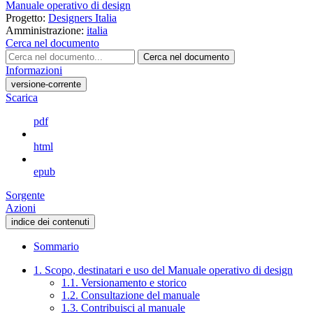
Manuale operativo di design
Progetto:
Designers Italia
Amministrazione:
italia
Cerca nel documento
Cerca nel documento
Informazioni
versione-corrente
Scarica
pdf
html
epub
Sorgente
Azioni
indice dei contenuti
Sommario
1. Scopo, destinatari e uso del Manuale operativo di design
1.1. Versionamento e storico
1.2. Consultazione del manuale
1.3. Contribuisci al manuale