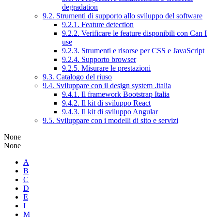
degradation
9.2. Strumenti di supporto allo sviluppo del software
9.2.1. Feature detection
9.2.2. Verificare le feature disponibili con Can I
use
9.2.3. Strumenti e risorse per CSS e JavaScript
9.2.4. Supporto browser
9.2.5. Misurare le prestazioni
9.3. Catalogo del riuso
9.4. Sviluppare con il design system .italia
9.4.1. Il framework Bootstrap Italia
9.4.2. Il kit di sviluppo React
9.4.3. Il kit di sviluppo Angular
9.5. Sviluppare con i modelli di sito e servizi
None
None
A
B
C
D
E
I
M