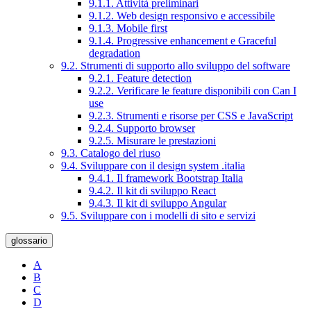
9.1.1. Attività preliminari
9.1.2. Web design responsivo e accessibile
9.1.3. Mobile first
9.1.4. Progressive enhancement e Graceful
degradation
9.2. Strumenti di supporto allo sviluppo del software
9.2.1. Feature detection
9.2.2. Verificare le feature disponibili con Can I
use
9.2.3. Strumenti e risorse per CSS e JavaScript
9.2.4. Supporto browser
9.2.5. Misurare le prestazioni
9.3. Catalogo del riuso
9.4. Sviluppare con il design system .italia
9.4.1. Il framework Bootstrap Italia
9.4.2. Il kit di sviluppo React
9.4.3. Il kit di sviluppo Angular
9.5. Sviluppare con i modelli di sito e servizi
glossario
A
B
C
D