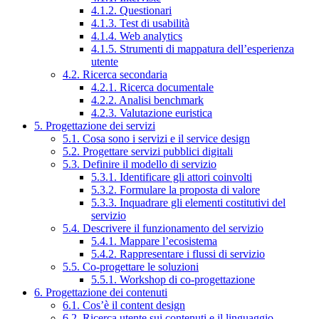
4.1.2. Questionari
4.1.3. Test di usabilità
4.1.4. Web analytics
4.1.5. Strumenti di mappatura dell’esperienza
utente
4.2. Ricerca secondaria
4.2.1. Ricerca documentale
4.2.2. Analisi benchmark
4.2.3. Valutazione euristica
5. Progettazione dei servizi
5.1. Cosa sono i servizi e il service design
5.2. Progettare servizi pubblici digitali
5.3. Definire il modello di servizio
5.3.1. Identificare gli attori coinvolti
5.3.2. Formulare la proposta di valore
5.3.3. Inquadrare gli elementi costitutivi del
servizio
5.4. Descrivere il funzionamento del servizio
5.4.1. Mappare l’ecosistema
5.4.2. Rappresentare i flussi di servizio
5.5. Co-progettare le soluzioni
5.5.1. Workshop di co-progettazione
6. Progettazione dei contenuti
6.1. Cos’è il content design
6.2. Ricerca utente sui contenuti e il linguaggio