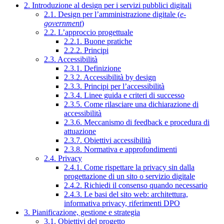
2. Introduzione al design per i servizi pubblici digitali
2.1. Design per l’amministrazione digitale (
e-
government
)
2.2. L’approccio progettuale
2.2.1. Buone pratiche
2.2.2. Principi
2.3. Accessibilità
2.3.1. Definizione
2.3.2. Accessibilità by design
2.3.3. Principi per l’accessibilità
2.3.4. Linee guida e criteri di successo
2.3.5. Come rilasciare una dichiarazione di
accessibilità
2.3.6. Meccanismo di feedback e procedura di
attuazione
2.3.7. Obiettivi accessibilità
2.3.8. Normativa e approfondimenti
2.4. Privacy
2.4.1. Come rispettare la privacy sin dalla
progettazione di un sito o servizio digitale
2.4.2. Richiedi il consenso quando necessario
2.4.3. Le basi del sito web: architettura,
informativa privacy, riferimenti DPO
3. Pianificazione, gestione e strategia
3.1. Obiettivi del progetto