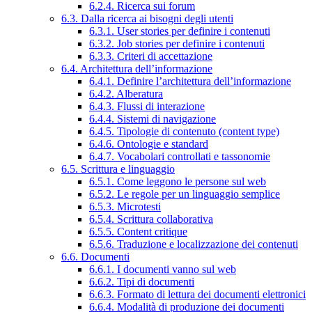
6.2.4. Ricerca sui forum
6.3. Dalla ricerca ai bisogni degli utenti
6.3.1. User stories per definire i contenuti
6.3.2. Job stories per definire i contenuti
6.3.3. Criteri di accettazione
6.4. Architettura dell’informazione
6.4.1. Definire l’architettura dell’informazione
6.4.2. Alberatura
6.4.3. Flussi di interazione
6.4.4. Sistemi di navigazione
6.4.5. Tipologie di contenuto (content type)
6.4.6. Ontologie e standard
6.4.7. Vocabolari controllati e tassonomie
6.5. Scrittura e linguaggio
6.5.1. Come leggono le persone sul web
6.5.2. Le regole per un linguaggio semplice
6.5.3. Microtesti
6.5.4. Scrittura collaborativa
6.5.5. Content critique
6.5.6. Traduzione e localizzazione dei contenuti
6.6. Documenti
6.6.1. I documenti vanno sul web
6.6.2. Tipi di documenti
6.6.3. Formato di lettura dei documenti elettronici
6.6.4. Modalità di produzione dei documenti