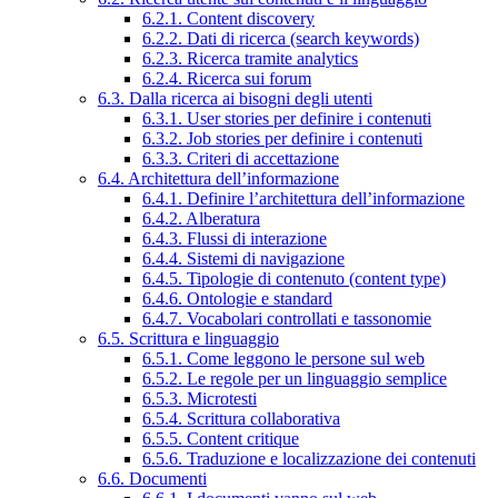
6.2.1. Content discovery
6.2.2. Dati di ricerca (search keywords)
6.2.3. Ricerca tramite analytics
6.2.4. Ricerca sui forum
6.3. Dalla ricerca ai bisogni degli utenti
6.3.1. User stories per definire i contenuti
6.3.2. Job stories per definire i contenuti
6.3.3. Criteri di accettazione
6.4. Architettura dell’informazione
6.4.1. Definire l’architettura dell’informazione
6.4.2. Alberatura
6.4.3. Flussi di interazione
6.4.4. Sistemi di navigazione
6.4.5. Tipologie di contenuto (content type)
6.4.6. Ontologie e standard
6.4.7. Vocabolari controllati e tassonomie
6.5. Scrittura e linguaggio
6.5.1. Come leggono le persone sul web
6.5.2. Le regole per un linguaggio semplice
6.5.3. Microtesti
6.5.4. Scrittura collaborativa
6.5.5. Content critique
6.5.6. Traduzione e localizzazione dei contenuti
6.6. Documenti