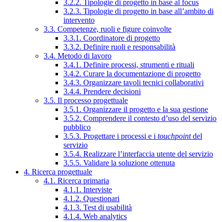
3.2.2. Tipologie di progetto in base al focus
3.2.3. Tipologie di progetto in base all’ambito di
intervento
3.3. Competenze, ruoli e figure coinvolte
3.3.1. Coordinatore di progetto
3.3.2. Definire ruoli e responsabilità
3.4. Metodo di lavoro
3.4.1. Definire processi, strumenti e rituali
3.4.2. Curare la documentazione di progetto
3.4.3. Organizzare tavoli tecnici collaborativi
3.4.4. Prendere decisioni
3.5. Il processo progettuale
3.5.1. Organizzare il progetto e la sua gestione
3.5.2. Comprendere il contesto d’uso del servizio
pubblico
3.5.3. Progettare i processi e i
touchpoint
del
servizio
3.5.4. Realizzare l’interfaccia utente del servizio
3.5.5. Validare la soluzione ottenuta
4. Ricerca progettuale
4.1. Ricerca primaria
4.1.1. Interviste
4.1.2. Questionari
4.1.3. Test di usabilità
4.1.4. Web analytics