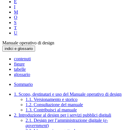
E
I
M
O
S
T
U
Manuale operativo di design
indici e glossario
contenuti
figure
tabelle
glossario
Sommario
1. Scopo, destinatari e uso del Manuale operativo di design
1.1. Versionamento e storico
1.2. Consultazione del manuale
1.3. Contribuisci al manuale
2. Introduzione al design per i servizi pubblici digitali
2.1. Design per l’amministrazione digitale (
e-
government
)