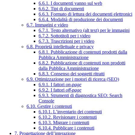
6.6.1. I documenti vanno sul web
6.6.2. Tipi di documenti
6.6.3. Formato di lettura dei documenti elettronici
6.6.4. Modalità di produzione dei documenti
6.7. Immagini e video
6.7.1. Testo alternativo (alt text) per le immagini
6.7.2. Sottotitoli per i video
6.7.3. Trascrizioni per i video
6.8. Proprietà intellettuale e privacy
6.8.1. Pubblicazione di contenuti prodotti dalla
Pubblica Amministrazione
6.8.2. Pubblicazione di contenuti non prodotti
dalla Pubblica Amministrazione
6.8.3. Consenso dei soggetti ritratti
6.9. Ottimizzazione per i motori di ricerca (SEO)
6.9.1. I fattori
on-page
6.9.2. I fattori
off-page
6.9.3. Strumenti di diagnostica SEO: Search
Console
6.10. Gestire i contenuti
6.10.1. L’inventario dei contenuti
6.10.2. Revisionare i contenuti
6.10.3. Migrare i contenuti
6.10.4. Pubblicare i contenuti
7. Progettazione dell’interazione