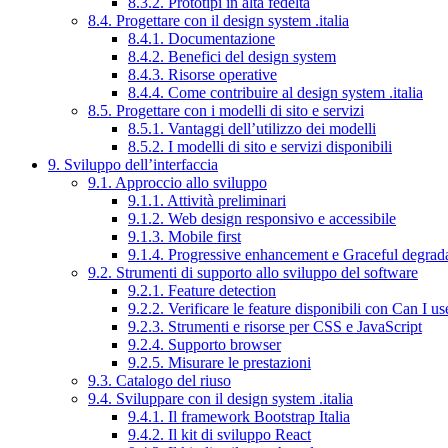
8.3.2. Prototipi in alta fedeltà
8.4. Progettare con il design system .italia
8.4.1. Documentazione
8.4.2. Benefici del design system
8.4.3. Risorse operative
8.4.4. Come contribuire al design system .italia
8.5. Progettare con i modelli di sito e servizi
8.5.1. Vantaggi dell’utilizzo dei modelli
8.5.2. I modelli di sito e servizi disponibili
9. Sviluppo dell’interfaccia
9.1. Approccio allo sviluppo
9.1.1. Attività preliminari
9.1.2. Web design responsivo e accessibile
9.1.3. Mobile first
9.1.4. Progressive enhancement e Graceful degrad
9.2. Strumenti di supporto allo sviluppo del software
9.2.1. Feature detection
9.2.2. Verificare le feature disponibili con Can I us
9.2.3. Strumenti e risorse per CSS e JavaScript
9.2.4. Supporto browser
9.2.5. Misurare le prestazioni
9.3. Catalogo del riuso
9.4. Sviluppare con il design system .italia
9.4.1. Il framework Bootstrap Italia
9.4.2. Il kit di sviluppo React