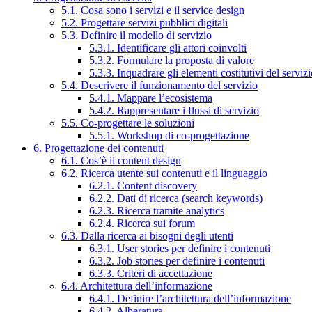
5.1. Cosa sono i servizi e il service design
5.2. Progettare servizi pubblici digitali
5.3. Definire il modello di servizio
5.3.1. Identificare gli attori coinvolti
5.3.2. Formulare la proposta di valore
5.3.3. Inquadrare gli elementi costitutivi del serviz
5.4. Descrivere il funzionamento del servizio
5.4.1. Mappare l’ecosistema
5.4.2. Rappresentare i flussi di servizio
5.5. Co-progettare le soluzioni
5.5.1. Workshop di co-progettazione
6. Progettazione dei contenuti
6.1. Cos’è il content design
6.2. Ricerca utente sui contenuti e il linguaggio
6.2.1. Content discovery
6.2.2. Dati di ricerca (search keywords)
6.2.3. Ricerca tramite analytics
6.2.4. Ricerca sui forum
6.3. Dalla ricerca ai bisogni degli utenti
6.3.1. User stories per definire i contenuti
6.3.2. Job stories per definire i contenuti
6.3.3. Criteri di accettazione
6.4. Architettura dell’informazione
6.4.1. Definire l’architettura dell’informazione
6.4.2. Alberatura