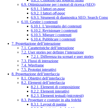
6.8.3. Consenso dei soggetti ritratti
6.9. Ottimizzazione per i motori di ricerca (SEO)
6.9.1. I fattori
on-page
6.9.2. I fattori
off-page
6.9.3. Strumenti di diagnostica SEO: Search Cons
6.10. Gestire i contenuti
6.10.1. L’inventario dei contenuti
6.10.2. Revisionare i contenuti
6.10.3. Migrare i contenuti
6.10.4. Pubblicare i contenuti
7. Progettazione dell’interazione
7.1. Caratteristiche dell’interazione
7.2. User stories per definire l’interazione
7.2.1. Differenza tra scenari e user stories
7.3. Flussi di interazione
7.4. Wireframe
7.5. Prototipi interattivi
8. Progettazione dell’interfaccia
8.1. Obiettivi dell’interfaccia
8.2. Elementi dell’interfaccia
8.2.1. Elementi di composizione
8.2.2. Elementi interattivi
8.2.3. Elementi testuali (microtesti)
8.3. Progettare e costruire in alta fedeltà
8.3.1. Layout di pagina