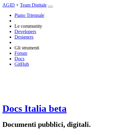
AGID
+
Team Digitale
Piano Triennale
Le community
Developers
Designers
Gli strumenti
Forum
Docs
GitHub
Docs Italia
beta
Documenti pubblici, digitali.