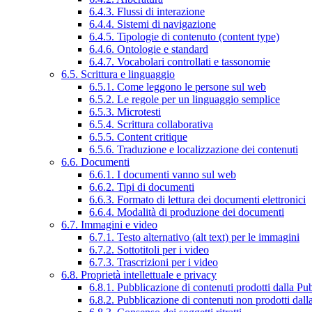
6.4.3. Flussi di interazione
6.4.4. Sistemi di navigazione
6.4.5. Tipologie di contenuto (content type)
6.4.6. Ontologie e standard
6.4.7. Vocabolari controllati e tassonomie
6.5. Scrittura e linguaggio
6.5.1. Come leggono le persone sul web
6.5.2. Le regole per un linguaggio semplice
6.5.3. Microtesti
6.5.4. Scrittura collaborativa
6.5.5. Content critique
6.5.6. Traduzione e localizzazione dei contenuti
6.6. Documenti
6.6.1. I documenti vanno sul web
6.6.2. Tipi di documenti
6.6.3. Formato di lettura dei documenti elettronici
6.6.4. Modalità di produzione dei documenti
6.7. Immagini e video
6.7.1. Testo alternativo (alt text) per le immagini
6.7.2. Sottotitoli per i video
6.7.3. Trascrizioni per i video
6.8. Proprietà intellettuale e privacy
6.8.1. Pubblicazione di contenuti prodotti dalla P
6.8.2. Pubblicazione di contenuti non prodotti dal