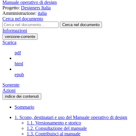
Manuale operativo di design
Progetto:
Designers Italia
Amministrazione:
italia
Cerca nel documento
Cerca nel documento
Informazioni
versione-corrente
Scarica
pdf
html
epub
Sorgente
Azioni
indice dei contenuti
Sommario
1. Scopo, destinatari e uso del Manuale operativo di design
1.1. Versionamento e storico
1.2. Consultazione del manuale
1.3. Contribuisci al manuale