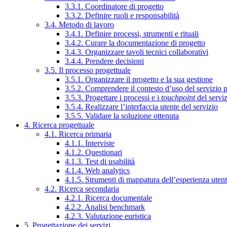
3.3.1. Coordinatore di progetto
3.3.2. Definire ruoli e responsabilità
3.4. Metodo di lavoro
3.4.1. Definire processi, strumenti e rituali
3.4.2. Curare la documentazione di progetto
3.4.3. Organizzare tavoli tecnici collaborativi
3.4.4. Prendere decisioni
3.5. Il processo progettuale
3.5.1. Organizzare il progetto e la sua gestione
3.5.2. Comprendere il contesto d’uso del servizio 
3.5.3. Progettare i processi e i
touchpoint
del servi
3.5.4. Realizzare l’interfaccia utente del servizio
3.5.5. Validare la soluzione ottenuta
4. Ricerca progettuale
4.1. Ricerca primaria
4.1.1. Interviste
4.1.2. Questionari
4.1.3. Test di usabilità
4.1.4. Web analytics
4.1.5. Strumenti di mappatura dell’esperienza uten
4.2. Ricerca secondaria
4.2.1. Ricerca documentale
4.2.2. Analisi benchmark
4.2.3. Valutazione euristica
5. Progettazione dei servizi