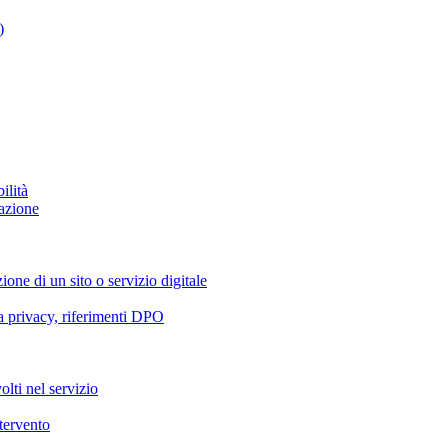
)
ilità
azione
ione di un sito o servizio digitale
va privacy, riferimenti DPO
olti nel servizio
ntervento