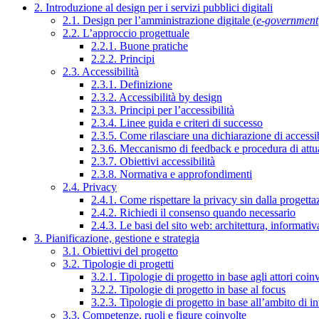
2. Introduzione al design per i servizi pubblici digitali
2.1. Design per l’amministrazione digitale (
e-government
2.2. L’approccio progettuale
2.2.1. Buone pratiche
2.2.2. Principi
2.3. Accessibilità
2.3.1. Definizione
2.3.2. Accessibilità by design
2.3.3. Principi per l’accessibilità
2.3.4. Linee guida e criteri di successo
2.3.5. Come rilasciare una dichiarazione di accessib
2.3.6. Meccanismo di feedback e procedura di attu
2.3.7. Obiettivi accessibilità
2.3.8. Normativa e approfondimenti
2.4. Privacy
2.4.1. Come rispettare la privacy sin dalla progettaz
2.4.2. Richiedi il consenso quando necessario
2.4.3. Le basi del sito web: architettura, informati
3. Pianificazione, gestione e strategia
3.1. Obiettivi del progetto
3.2. Tipologie di progetti
3.2.1. Tipologie di progetto in base agli attori coinv
3.2.2. Tipologie di progetto in base al focus
3.2.3. Tipologie di progetto in base all’ambito di i
3.3. Competenze, ruoli e figure coinvolte