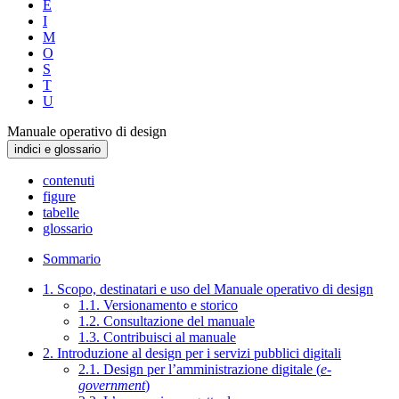
E
I
M
O
S
T
U
Manuale operativo di design
indici e glossario
contenuti
figure
tabelle
glossario
Sommario
1. Scopo, destinatari e uso del Manuale operativo di design
1.1. Versionamento e storico
1.2. Consultazione del manuale
1.3. Contribuisci al manuale
2. Introduzione al design per i servizi pubblici digitali
2.1. Design per l’amministrazione digitale (
e-
government
)