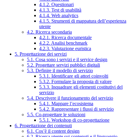
4.1.2. Questionari
4.1.3. Test di usabilità
4.1.4. Web analytics
4.1.5. Strumenti di mappatura dell’esperienza
utente
4.2. Ricerca secondaria
4.2.1. Ricerca documentale
4.2.2. Analisi benchmark
4.2.3. Valutazione euristica
5. Progettazione dei servizi
5.1. Cosa sono i servizi e il service design
5.2. Progettare servizi pubblici digitali
5.3. Definire il modello di servizio
5.3.1. Identificare gli attori coinvolti
5.3.2. Formulare la proposta di valore
5.3.3. Inquadrare gli elementi costitutivi del
servizio
5.4. Descrivere il funzionamento del servizio
5.4.1. Mappare l’ecosistema
5.4.2. Rappresentare i flussi di servizio
5.5. Co-progettare le soluzioni
5.5.1. Workshop di co-progettazione
6. Progettazione dei contenuti
6.1. Cos’è il content design
6.2. Ricerca utente sui contenuti e il linguaggio