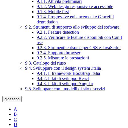
9.1.1. Attività preliminari
9.1.2. Web design responsivo e accessibile
9.1.3. Mobile first
9.1.4. Progressive enhancement e Graceful
degradation
9.2. Strumenti di supporto allo sviluppo del software
9.2.1. Feature detection
9.2.2. Verificare le feature disponibili con Can I
use
9.2.3. Strumenti e risorse per CSS e JavaScript
9.2.4. Supporto browser
9.2.5. Misurare le prestazioni
9.3. Catalogo del riuso
9.4. Sviluppare con il design system .italia
9.4.1. Il framework Bootstrap Italia
9.4.2. Il kit di sviluppo React
9.4.3. Il kit di sviluppo Angular
9.5. Sviluppare con i modelli di sito e servizi
glossario
A
B
C
D