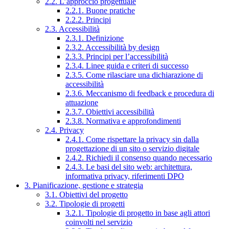
2.2. L’approccio progettuale
2.2.1. Buone pratiche
2.2.2. Principi
2.3. Accessibilità
2.3.1. Definizione
2.3.2. Accessibilità by design
2.3.3. Principi per l’accessibilità
2.3.4. Linee guida e criteri di successo
2.3.5. Come rilasciare una dichiarazione di
accessibilità
2.3.6. Meccanismo di feedback e procedura di
attuazione
2.3.7. Obiettivi accessibilità
2.3.8. Normativa e approfondimenti
2.4. Privacy
2.4.1. Come rispettare la privacy sin dalla
progettazione di un sito o servizio digitale
2.4.2. Richiedi il consenso quando necessario
2.4.3. Le basi del sito web: architettura,
informativa privacy, riferimenti DPO
3. Pianificazione, gestione e strategia
3.1. Obiettivi del progetto
3.2. Tipologie di progetti
3.2.1. Tipologie di progetto in base agli attori
coinvolti nel servizio