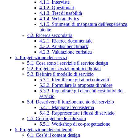
4.1.1. Interviste
4.1.2. Questionari
4.1.3. Test di usabilità
4.1.4. Web analytics
4.1.5. Strumenti di mappatura dell’esperienza
utente
4.2. Ricerca secondaria
4.2.1. Ricerca documentale
4.2.2. Analisi benchmark
4.2.3. Valutazione euristica
5. Progettazione dei servizi
5.1. Cosa sono i servizi e il service design
5.2. Progettare servizi pubblici digitali
5.3. Definire il modello di servizio
5.3.1. Identificare gli attori coinvolti
5.3.2. Formulare la proposta di valore
5.3.3. Inquadrare gli elementi costitutivi del
servizio
5.4. Descrivere il funzionamento del servizio
5.4.1. Mappare l’ecosistema
5.4.2. Rappresentare i flussi di servizio
5.5. Co-progettare le soluzioni
5.5.1. Workshop di co-progettazione
6. Progettazione dei contenuti
6.1. Cos’è il content design