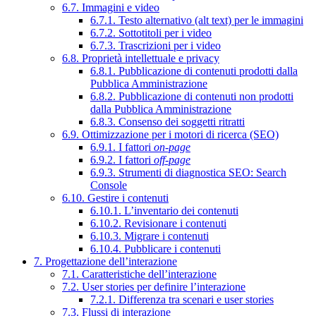
6.7. Immagini e video
6.7.1. Testo alternativo (alt text) per le immagini
6.7.2. Sottotitoli per i video
6.7.3. Trascrizioni per i video
6.8. Proprietà intellettuale e privacy
6.8.1. Pubblicazione di contenuti prodotti dalla
Pubblica Amministrazione
6.8.2. Pubblicazione di contenuti non prodotti
dalla Pubblica Amministrazione
6.8.3. Consenso dei soggetti ritratti
6.9. Ottimizzazione per i motori di ricerca (SEO)
6.9.1. I fattori
on-page
6.9.2. I fattori
off-page
6.9.3. Strumenti di diagnostica SEO: Search
Console
6.10. Gestire i contenuti
6.10.1. L’inventario dei contenuti
6.10.2. Revisionare i contenuti
6.10.3. Migrare i contenuti
6.10.4. Pubblicare i contenuti
7. Progettazione dell’interazione
7.1. Caratteristiche dell’interazione
7.2. User stories per definire l’interazione
7.2.1. Differenza tra scenari e user stories
7.3. Flussi di interazione