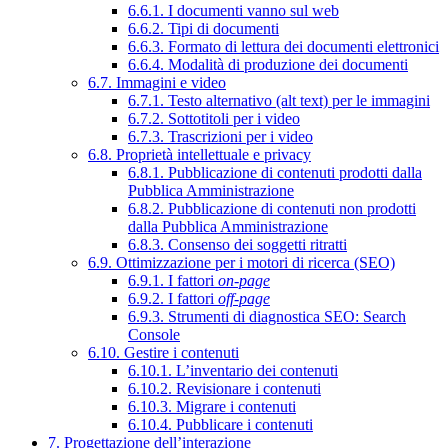
6.6.1. I documenti vanno sul web
6.6.2. Tipi di documenti
6.6.3. Formato di lettura dei documenti elettronici
6.6.4. Modalità di produzione dei documenti
6.7. Immagini e video
6.7.1. Testo alternativo (alt text) per le immagini
6.7.2. Sottotitoli per i video
6.7.3. Trascrizioni per i video
6.8. Proprietà intellettuale e privacy
6.8.1. Pubblicazione di contenuti prodotti dalla
Pubblica Amministrazione
6.8.2. Pubblicazione di contenuti non prodotti
dalla Pubblica Amministrazione
6.8.3. Consenso dei soggetti ritratti
6.9. Ottimizzazione per i motori di ricerca (SEO)
6.9.1. I fattori
on-page
6.9.2. I fattori
off-page
6.9.3. Strumenti di diagnostica SEO: Search
Console
6.10. Gestire i contenuti
6.10.1. L’inventario dei contenuti
6.10.2. Revisionare i contenuti
6.10.3. Migrare i contenuti
6.10.4. Pubblicare i contenuti
7. Progettazione dell’interazione