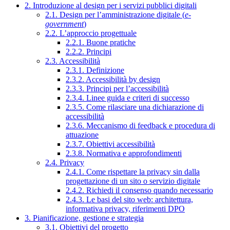
2. Introduzione al design per i servizi pubblici digitali
2.1. Design per l’amministrazione digitale (
e-
government
)
2.2. L’approccio progettuale
2.2.1. Buone pratiche
2.2.2. Principi
2.3. Accessibilità
2.3.1. Definizione
2.3.2. Accessibilità by design
2.3.3. Principi per l’accessibilità
2.3.4. Linee guida e criteri di successo
2.3.5. Come rilasciare una dichiarazione di
accessibilità
2.3.6. Meccanismo di feedback e procedura di
attuazione
2.3.7. Obiettivi accessibilità
2.3.8. Normativa e approfondimenti
2.4. Privacy
2.4.1. Come rispettare la privacy sin dalla
progettazione di un sito o servizio digitale
2.4.2. Richiedi il consenso quando necessario
2.4.3. Le basi del sito web: architettura,
informativa privacy, riferimenti DPO
3. Pianificazione, gestione e strategia
3.1. Obiettivi del progetto