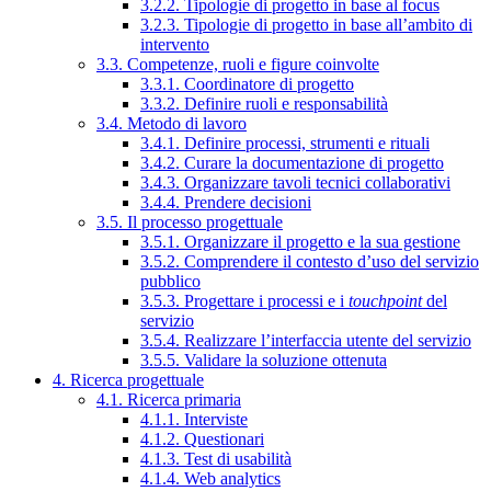
3.2.2. Tipologie di progetto in base al focus
3.2.3. Tipologie di progetto in base all’ambito di
intervento
3.3. Competenze, ruoli e figure coinvolte
3.3.1. Coordinatore di progetto
3.3.2. Definire ruoli e responsabilità
3.4. Metodo di lavoro
3.4.1. Definire processi, strumenti e rituali
3.4.2. Curare la documentazione di progetto
3.4.3. Organizzare tavoli tecnici collaborativi
3.4.4. Prendere decisioni
3.5. Il processo progettuale
3.5.1. Organizzare il progetto e la sua gestione
3.5.2. Comprendere il contesto d’uso del servizio
pubblico
3.5.3. Progettare i processi e i
touchpoint
del
servizio
3.5.4. Realizzare l’interfaccia utente del servizio
3.5.5. Validare la soluzione ottenuta
4. Ricerca progettuale
4.1. Ricerca primaria
4.1.1. Interviste
4.1.2. Questionari
4.1.3. Test di usabilità
4.1.4. Web analytics