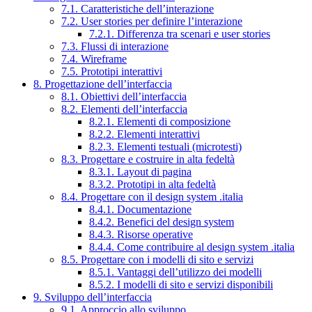
7.1. Caratteristiche dell’interazione
7.2. User stories per definire l’interazione
7.2.1. Differenza tra scenari e user stories
7.3. Flussi di interazione
7.4. Wireframe
7.5. Prototipi interattivi
8. Progettazione dell’interfaccia
8.1. Obiettivi dell’interfaccia
8.2. Elementi dell’interfaccia
8.2.1. Elementi di composizione
8.2.2. Elementi interattivi
8.2.3. Elementi testuali (microtesti)
8.3. Progettare e costruire in alta fedeltà
8.3.1. Layout di pagina
8.3.2. Prototipi in alta fedeltà
8.4. Progettare con il design system .italia
8.4.1. Documentazione
8.4.2. Benefici del design system
8.4.3. Risorse operative
8.4.4. Come contribuire al design system .italia
8.5. Progettare con i modelli di sito e servizi
8.5.1. Vantaggi dell’utilizzo dei modelli
8.5.2. I modelli di sito e servizi disponibili
9. Sviluppo dell’interfaccia
9.1. Approccio allo sviluppo