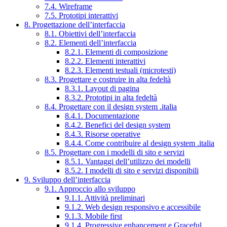
7.4. Wireframe
7.5. Prototipi interattivi
8. Progettazione dell’interfaccia
8.1. Obiettivi dell’interfaccia
8.2. Elementi dell’interfaccia
8.2.1. Elementi di composizione
8.2.2. Elementi interattivi
8.2.3. Elementi testuali (microtesti)
8.3. Progettare e costruire in alta fedeltà
8.3.1. Layout di pagina
8.3.2. Prototipi in alta fedeltà
8.4. Progettare con il design system .italia
8.4.1. Documentazione
8.4.2. Benefici del design system
8.4.3. Risorse operative
8.4.4. Come contribuire al design system .italia
8.5. Progettare con i modelli di sito e servizi
8.5.1. Vantaggi dell’utilizzo dei modelli
8.5.2. I modelli di sito e servizi disponibili
9. Sviluppo dell’interfaccia
9.1. Approccio allo sviluppo
9.1.1. Attività preliminari
9.1.2. Web design responsivo e accessibile
9.1.3. Mobile first
9.1.4. Progressive enhancement e Graceful