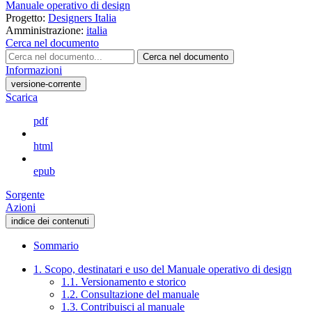
Manuale operativo di design
Progetto:
Designers Italia
Amministrazione:
italia
Cerca nel documento
Cerca nel documento
Informazioni
versione-corrente
Scarica
pdf
html
epub
Sorgente
Azioni
indice dei contenuti
Sommario
1. Scopo, destinatari e uso del Manuale operativo di design
1.1. Versionamento e storico
1.2. Consultazione del manuale
1.3. Contribuisci al manuale