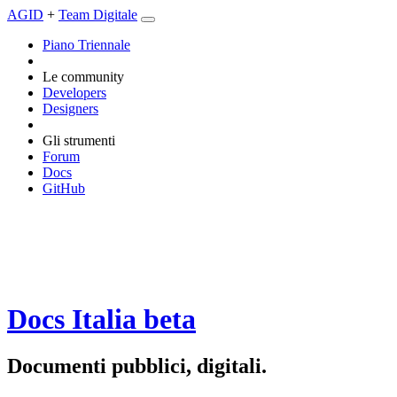
AGID
+
Team Digitale
Piano Triennale
Le community
Developers
Designers
Gli strumenti
Forum
Docs
GitHub
Docs Italia
beta
Documenti pubblici, digitali.