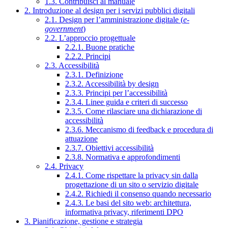
1.3. Contribuisci al manuale
2. Introduzione al design per i servizi pubblici digitali
2.1. Design per l’amministrazione digitale (
e-
government
)
2.2. L’approccio progettuale
2.2.1. Buone pratiche
2.2.2. Principi
2.3. Accessibilità
2.3.1. Definizione
2.3.2. Accessibilità by design
2.3.3. Principi per l’accessibilità
2.3.4. Linee guida e criteri di successo
2.3.5. Come rilasciare una dichiarazione di
accessibilità
2.3.6. Meccanismo di feedback e procedura di
attuazione
2.3.7. Obiettivi accessibilità
2.3.8. Normativa e approfondimenti
2.4. Privacy
2.4.1. Come rispettare la privacy sin dalla
progettazione di un sito o servizio digitale
2.4.2. Richiedi il consenso quando necessario
2.4.3. Le basi del sito web: architettura,
informativa privacy, riferimenti DPO
3. Pianificazione, gestione e strategia