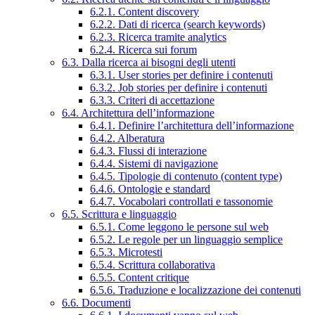
6.2.1. Content discovery
6.2.2. Dati di ricerca (search keywords)
6.2.3. Ricerca tramite analytics
6.2.4. Ricerca sui forum
6.3. Dalla ricerca ai bisogni degli utenti
6.3.1. User stories per definire i contenuti
6.3.2. Job stories per definire i contenuti
6.3.3. Criteri di accettazione
6.4. Architettura dell’informazione
6.4.1. Definire l’architettura dell’informazione
6.4.2. Alberatura
6.4.3. Flussi di interazione
6.4.4. Sistemi di navigazione
6.4.5. Tipologie di contenuto (content type)
6.4.6. Ontologie e standard
6.4.7. Vocabolari controllati e tassonomie
6.5. Scrittura e linguaggio
6.5.1. Come leggono le persone sul web
6.5.2. Le regole per un linguaggio semplice
6.5.3. Microtesti
6.5.4. Scrittura collaborativa
6.5.5. Content critique
6.5.6. Traduzione e localizzazione dei contenuti
6.6. Documenti