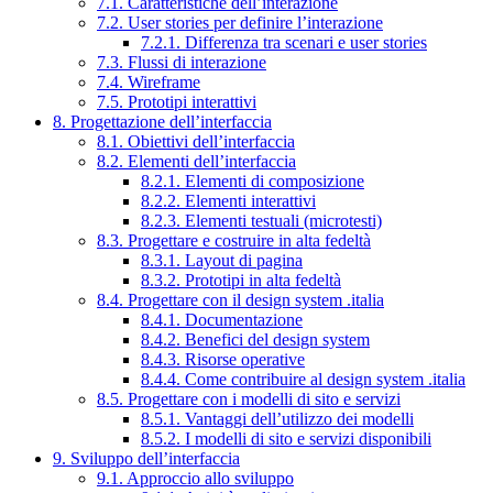
7.1. Caratteristiche dell’interazione
7.2. User stories per definire l’interazione
7.2.1. Differenza tra scenari e user stories
7.3. Flussi di interazione
7.4. Wireframe
7.5. Prototipi interattivi
8. Progettazione dell’interfaccia
8.1. Obiettivi dell’interfaccia
8.2. Elementi dell’interfaccia
8.2.1. Elementi di composizione
8.2.2. Elementi interattivi
8.2.3. Elementi testuali (microtesti)
8.3. Progettare e costruire in alta fedeltà
8.3.1. Layout di pagina
8.3.2. Prototipi in alta fedeltà
8.4. Progettare con il design system .italia
8.4.1. Documentazione
8.4.2. Benefici del design system
8.4.3. Risorse operative
8.4.4. Come contribuire al design system .italia
8.5. Progettare con i modelli di sito e servizi
8.5.1. Vantaggi dell’utilizzo dei modelli
8.5.2. I modelli di sito e servizi disponibili
9. Sviluppo dell’interfaccia
9.1. Approccio allo sviluppo