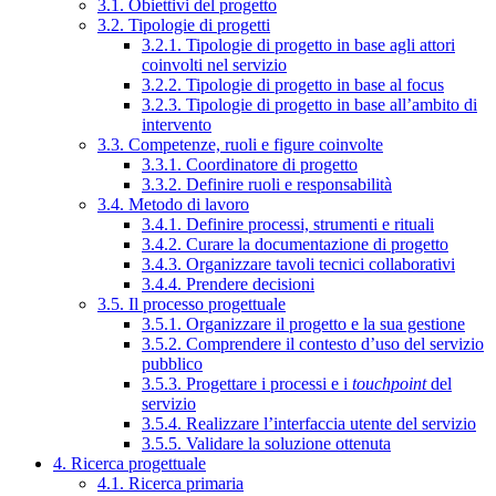
3.1. Obiettivi del progetto
3.2. Tipologie di progetti
3.2.1. Tipologie di progetto in base agli attori
coinvolti nel servizio
3.2.2. Tipologie di progetto in base al focus
3.2.3. Tipologie di progetto in base all’ambito di
intervento
3.3. Competenze, ruoli e figure coinvolte
3.3.1. Coordinatore di progetto
3.3.2. Definire ruoli e responsabilità
3.4. Metodo di lavoro
3.4.1. Definire processi, strumenti e rituali
3.4.2. Curare la documentazione di progetto
3.4.3. Organizzare tavoli tecnici collaborativi
3.4.4. Prendere decisioni
3.5. Il processo progettuale
3.5.1. Organizzare il progetto e la sua gestione
3.5.2. Comprendere il contesto d’uso del servizio
pubblico
3.5.3. Progettare i processi e i
touchpoint
del
servizio
3.5.4. Realizzare l’interfaccia utente del servizio
3.5.5. Validare la soluzione ottenuta
4. Ricerca progettuale
4.1. Ricerca primaria