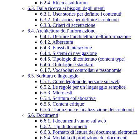
6.2.4. Ricerca sui forum
6.3. Dalla ricerca ai bisogni degli utenti
6.3.1. User stories per definire i contenuti
6.3.2. Job stories per definire i contenuti
6.3.3. Criteri di accettazione
6.4. Architettura dell’informazione
6.4.1. Definire l’architettura dell’informazione
6.4.2. Alberatura
6.4.3. Flussi di interazione
6.4.4. Sistemi di navigazione
6.4.5. Tipologie di contenuto (content type)
6.4.6. Ontologie e standard
6.4.7. Vocabolari controllati e tassonomie
6.5. Scrittura e linguaggio
6.5.1. Come leggono le persone sul web
6.5.2. Le regole per un linguaggio semplice
6.5.3. Microtesti
6.5.4. Scrittura collaborativa
6.5.5. Content critique
6.5.6. Traduzione e localizzazione dei contenuti
6.6. Documenti
6.6.1. I documenti vanno sul web
6.6.2. Tipi di documenti
6.6.3. Formato di lettura dei documenti elettronici
6.6.4. Modalità di produzione dei documenti