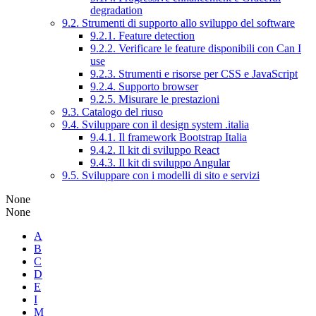
degradation
9.2. Strumenti di supporto allo sviluppo del software
9.2.1. Feature detection
9.2.2. Verificare le feature disponibili con Can I
use
9.2.3. Strumenti e risorse per CSS e JavaScript
9.2.4. Supporto browser
9.2.5. Misurare le prestazioni
9.3. Catalogo del riuso
9.4. Sviluppare con il design system .italia
9.4.1. Il framework Bootstrap Italia
9.4.2. Il kit di sviluppo React
9.4.3. Il kit di sviluppo Angular
9.5. Sviluppare con i modelli di sito e servizi
None
None
A
B
C
D
E
I
M