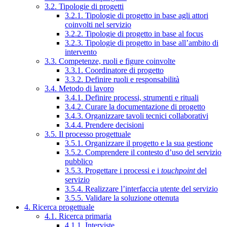
3.2. Tipologie di progetti
3.2.1. Tipologie di progetto in base agli attori
coinvolti nel servizio
3.2.2. Tipologie di progetto in base al focus
3.2.3. Tipologie di progetto in base all’ambito di
intervento
3.3. Competenze, ruoli e figure coinvolte
3.3.1. Coordinatore di progetto
3.3.2. Definire ruoli e responsabilità
3.4. Metodo di lavoro
3.4.1. Definire processi, strumenti e rituali
3.4.2. Curare la documentazione di progetto
3.4.3. Organizzare tavoli tecnici collaborativi
3.4.4. Prendere decisioni
3.5. Il processo progettuale
3.5.1. Organizzare il progetto e la sua gestione
3.5.2. Comprendere il contesto d’uso del servizio
pubblico
3.5.3. Progettare i processi e i
touchpoint
del
servizio
3.5.4. Realizzare l’interfaccia utente del servizio
3.5.5. Validare la soluzione ottenuta
4. Ricerca progettuale
4.1. Ricerca primaria
4.1.1. Interviste