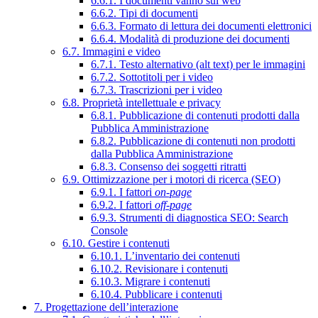
6.6.1. I documenti vanno sul web
6.6.2. Tipi di documenti
6.6.3. Formato di lettura dei documenti elettronici
6.6.4. Modalità di produzione dei documenti
6.7. Immagini e video
6.7.1. Testo alternativo (alt text) per le immagini
6.7.2. Sottotitoli per i video
6.7.3. Trascrizioni per i video
6.8. Proprietà intellettuale e privacy
6.8.1. Pubblicazione di contenuti prodotti dalla
Pubblica Amministrazione
6.8.2. Pubblicazione di contenuti non prodotti
dalla Pubblica Amministrazione
6.8.3. Consenso dei soggetti ritratti
6.9. Ottimizzazione per i motori di ricerca (SEO)
6.9.1. I fattori
on-page
6.9.2. I fattori
off-page
6.9.3. Strumenti di diagnostica SEO: Search
Console
6.10. Gestire i contenuti
6.10.1. L’inventario dei contenuti
6.10.2. Revisionare i contenuti
6.10.3. Migrare i contenuti
6.10.4. Pubblicare i contenuti
7. Progettazione dell’interazione