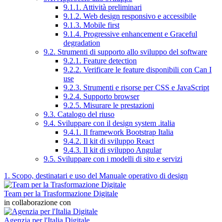
9.1.1. Attività preliminari
9.1.2. Web design responsivo e accessibile
9.1.3. Mobile first
9.1.4. Progressive enhancement e Graceful
degradation
9.2. Strumenti di supporto allo sviluppo del software
9.2.1. Feature detection
9.2.2. Verificare le feature disponibili con Can I
use
9.2.3. Strumenti e risorse per CSS e JavaScript
9.2.4. Supporto browser
9.2.5. Misurare le prestazioni
9.3. Catalogo del riuso
9.4. Sviluppare con il design system .italia
9.4.1. Il framework Bootstrap Italia
9.4.2. Il kit di sviluppo React
9.4.3. Il kit di sviluppo Angular
9.5. Sviluppare con i modelli di sito e servizi
1. Scopo, destinatari e uso del Manuale operativo di design
Team per la Trasformazione Digitale
in collaborazione con
Agenzia per l'Italia Digitale