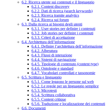
6.2. Ricerca utente sui contenuti e il linguaggio
6.2.1. Content discovery
6.2.2. Dati di ricerca (search keywords)
6.2.3. Ricerca tramite analytics
6.2.4. Ricerca sui forum
6.3. Dalla ricerca ai bisogni degli utenti
6.3.1. User stories per definire i contenuti
6.3.2. Job stories per definire i contenuti
6.3.3. Criteri di accettazione
6.4. Architettura dell’informazione
6.4.1. Definire l’architettura dell’informazione
6.4.2. Alberatura
6.4.3. Flussi di interazione
6.4.4. Sistemi di navigazione
6.4.5. Tipologie di contenuto (content type)
6.4.6. Ontologie e standard
6.4.7. Vocabolari controllati e tassonomie
6.5. Scrittura e linguaggio
6.5.1. Come leggono le persone sul web
6.5.2. Le regole per un linguaggio semplice
6.5.3. Microtesti
6.5.4. Scrittura collaborativa
6.5.5. Content critique
6.5.6. Traduzione e localizzazione dei contenuti
6.6. Documenti